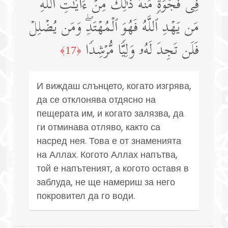
فِی فَجۡوَةࣲ مِّنۡهُۚ ذَ ٰ⁠لِكَ مِنۡ ءَایَـٰتِ ٱللَّهِۗ
مَن یَهۡدِ ٱللَّهُ فَهُوَ ٱلۡمُهۡتَدِۖ وَمَن یُضۡلِلۡ
فَلَن تَجِدَ لَهُۥ وَلِیࣰّا مُّرۡشِدࣰا
﴿17﴾
И виждаш слънцето, когато изгрява,
да се отклонява отдясно на
пещерата им, и когато залязва, да
ги отминава отляво, както са
насред нея. Това е от знаменията
на Аллах. Когото Аллах напътва,
той е напътеният, а когото оставя в
заблуда, не ще намериш за него
покровител да го води.