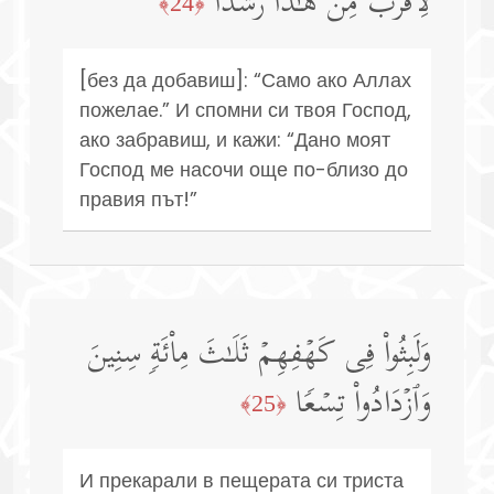
لِأَقۡرَبَ مِنۡ هَـٰذَا رَشَدࣰا
﴿24﴾
[без да добавиш]: “Само ако Аллах
пожелае.” И спомни си твоя Господ,
ако забравиш, и кажи: “Дано моят
Господ ме насочи още по-близо до
правия път!”
وَلَبِثُوا۟ فِی كَهۡفِهِمۡ ثَلَـٰثَ مِا۟ئَةࣲ سِنِینَ
وَٱزۡدَادُوا۟ تِسۡعࣰا
﴿25﴾
И прекарали в пещерата си триста