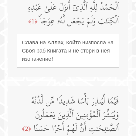
ٱلۡحَمۡدُ لِلَّهِ ٱلَّذِیۤ أَنزَلَ عَلَىٰ عَبۡدِهِ
ٱلۡكِتَـٰبَ وَلَمۡ یَجۡعَل لَّهُۥ عِوَجَاۜ
﴿1﴾
Слава на Аллах, Който низпосла на
Своя раб Книгата и не стори в нея
изопачение!
قَیِّمࣰا لِّیُنذِرَ بَأۡسࣰا شَدِیدࣰا مِّن لَّدُنۡهُ
وَیُبَشِّرَ ٱلۡمُؤۡمِنِینَ ٱلَّذِینَ یَعۡمَلُونَ
ٱلصَّـٰلِحَـٰتِ أَنَّ لَهُمۡ أَجۡرًا حَسَنࣰا
﴿2﴾