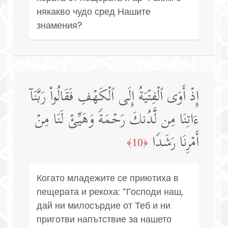
някакво чудо сред Нашите
знамения?
إِذۡ أَوَى ٱلۡفِتۡیَةُ إِلَى ٱلۡكَهۡفِ فَقَالُوا۟ رَبَّنَاۤ
ءَاتِنَا مِن لَّدُنكَ رَحۡمَةࣰ وَهَیِّئۡ لَنَا مِنۡ
أَمۡرِنَا رَشَدࣰا
﴿10﴾
Когато младежите се приютиха в
пещерата и рекоха: “Господи наш,
дай ни милосърдие от Теб и ни
приготви напътствие за нашето