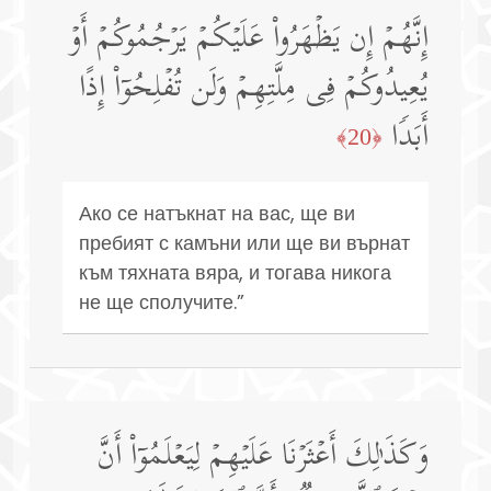
إِنَّهُمۡ إِن یَظۡهَرُوا۟ عَلَیۡكُمۡ یَرۡجُمُوكُمۡ أَوۡ
یُعِیدُوكُمۡ فِی مِلَّتِهِمۡ وَلَن تُفۡلِحُوۤا۟ إِذًا
أَبَدࣰا
﴿20﴾
Ако се натъкнат на вас, ще ви
пребият с камъни или ще ви върнат
към тяхната вяра, и тогава никога
не ще сполучите.”
وَكَذَ ٰ⁠لِكَ أَعۡثَرۡنَا عَلَیۡهِمۡ لِیَعۡلَمُوۤا۟ أَنَّ