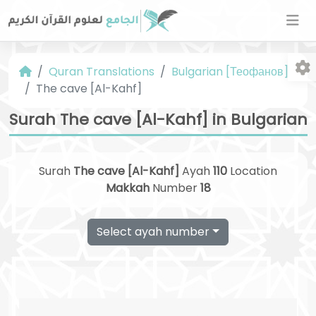
Quran Translations
Bulgarian [Теофанов]
The cave [Al-Kahf]
Surah The cave [Al-Kahf] in Bulgarian
Surah
The cave [Al-Kahf]
Ayah
110
Location
Fo
Makkah
Number
18
Select ayah number