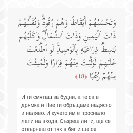
وَتَحۡسَبُهُمۡ أَیۡقَاظࣰا وَهُمۡ رُقُودࣱۚ وَنُقَلِّبُهُمۡ
ذَاتَ ٱلۡیَمِینِ وَذَاتَ ٱلشِّمَالِۖ وَكَلۡبُهُم
بَـٰسِطࣱ ذِرَاعَیۡهِ بِٱلۡوَصِیدِۚ لَوِ ٱطَّلَعۡتَ
عَلَیۡهِمۡ لَوَلَّیۡتَ مِنۡهُمۡ فِرَارࣰا وَلَمُلِئۡتَ
مِنۡهُمۡ رُعۡبࣰا
﴿18﴾
И ги смяташ за будни, а те са в
дрямка и Ние ги обръщаме надясно
и наляво. И кучето им е проснало
лапи на входа. Съзреш ли ги, ще се
отвърнеш от тях в бяг и ще се