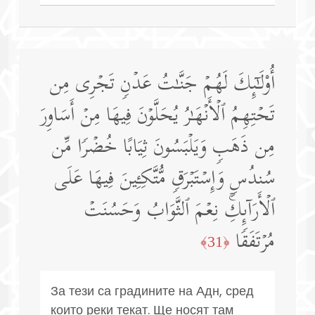
أُو۟لَـٰۤىِٕكَ لَهُمۡ جَنَّـٰتُ عَدۡنࣲ تَجۡرِی مِن
تَحۡتِهِمُ ٱلۡأَنۡهَـٰرُ یُحَلَّوۡنَ فِیهَا مِنۡ أَسَاوِرَ
مِن ذَهَبࣲ وَیَلۡبَسُونَ ثِیَابًا خُضۡرࣰا مِّن
سُندُسࣲ وَإِسۡتَبۡرَقࣲ مُّتَّكِـِٔینَ فِیهَا عَلَى
ٱلۡأَرَاۤىِٕكِۚ نِعۡمَ ٱلثَّوَابُ وَحَسُنَتۡ
مُرۡتَفَقࣰا
﴿31﴾
За тези са градините на Адн, сред
които реки текат. Ще носят там