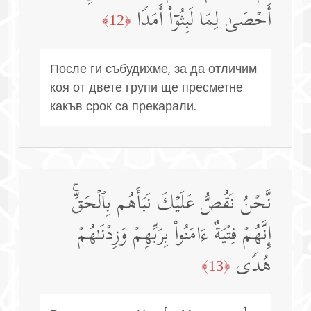
أَحۡصَىٰ لِمَا لَبِثُوۤا۟ أَمَدࣰا
﴿12﴾
После ги събудихме, за да отличим
коя от двете групи ще пресметне
какъв срок са прекарали.
نَّحۡنُ نَقُصُّ عَلَیۡكَ نَبَأَهُم بِٱلۡحَقِّۚ
إِنَّهُمۡ فِتۡیَةٌ ءَامَنُوا۟ بِرَبِّهِمۡ وَزِدۡنَـٰهُمۡ
هُدࣰى
﴿13﴾