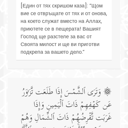
[Един от тях скришом каза]: “Щом
вие се отвръщате от тях и от онова,
на което служат вместо на Аллах,
приютете се в пещерата! Вашият
Господ ще разстеле за вас от
Своята милост и ще ви приготви
подкрепа за вашето дело.”
۞ وَتَرَى ٱلشَّمۡسَ إِذَا طَلَعَت تَّزَ ٰ⁠وَرُ
عَن كَهۡفِهِمۡ ذَاتَ ٱلۡیَمِینِ وَإِذَا
غَرَبَت تَّقۡرِضُهُمۡ ذَاتَ ٱلشِّمَالِ وَهُمۡ