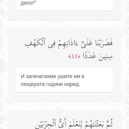
дело!”
فَضَرَبۡنَا عَلَىٰۤ ءَاذَانِهِمۡ فِی ٱلۡكَهۡفِ
سِنِینَ عَدَدࣰا
﴿11﴾
И запечатахме ушите им в
пещерата години наред.
ثُمَّ بَعَثۡنَـٰهُمۡ لِنَعۡلَمَ أَیُّ ٱلۡحِزۡبَیۡنِ