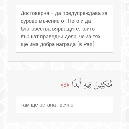
Достоверна - да предупреждава за
сурово мъчение от Него и да
благовества вярващите, които
вършат праведни дела, че за тях
ще има добра награда [в Рая]
مَّـٰكِثِینَ فِیهِ أَبَدࣰا
﴿3﴾
там ще останат вечно.