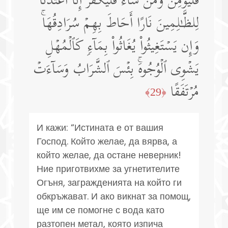
فَلۡیُؤۡمِن وَمَن شَاۤءَ فَلۡیَكۡفُرۡۚ إِنَّاۤ أَعۡتَدۡنَا
لِلظَّـٰلِمِینَ نَارًا أَحَاطَ بِهِمۡ سُرَادِقُهَاۚ
وَإِن یَسۡتَغِیثُوا۟ یُغَاثُوا۟ بِمَاۤءࣲ كَٱلۡمُهۡلِ
یَشۡوِی ٱلۡوُجُوهَۚ بِئۡسَ ٱلشَّرَابُ وَسَاۤءَتۡ
مُرۡتَفَقًا
﴿29﴾
И кажи: “Истината е от вашия
Господ. Който желае, да вярва, а
който желае, да остане неверник!
Ние приготвихме за угнетителите
Огъня, загражденията на който ги
обкръжават. И ако викнат за помощ,
ще им се помогне с вода като
разтопен метал, която изпича