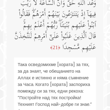
وَعۡدَ ٱللَّهِ حَقࣱّ وَأَنَّ ٱلسَّاعَةَ لَا رَیۡبَ
فِیهَاۤ إِذۡ یَتَنَـٰزَعُونَ بَیۡنَهُمۡ أَمۡرَهُمۡۖ فَقَالُوا۟
ٱبۡنُوا۟ عَلَیۡهِم بُنۡیَـٰنࣰاۖ رَّبُّهُمۡ أَعۡلَمُ بِهِمۡۚ
قَالَ ٱلَّذِینَ غَلَبُوا۟ عَلَىٰۤ أَمۡرِهِمۡ لَنَتَّخِذَنَّ
عَلَیۡهِم مَّسۡجِدࣰا
﴿21﴾
Така осведомихме [хората] за тях,
за да знаят, че обещанието на
Аллах е истинно и няма съмнение
за Часа. Когато [хората] заспориха
помежду си за тях, едни рекоха:
“Постройте над тях постройка!
Техният Господ най-добре ги знае.”