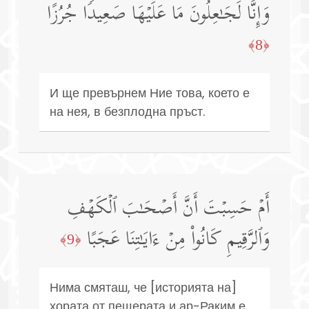
وَإِنَّا لَجَـٰعِلُونَ مَا عَلَیۡهَا صَعِیدࣰا جُرُزًا
﴿8﴾
И ще превърнем Ние това, което е
на нея, в безплодна пръст.
أَمۡ حَسِبۡتَ أَنَّ أَصۡحَـٰبَ ٱلۡكَهۡفِ
وَٱلرَّقِیمِ كَانُوا۟ مِنۡ ءَایَـٰتِنَا عَجَبًا
﴿9﴾
Нима смяташ, че [историята на]
хората от пещерата и ар-Раким е