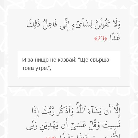
وَلَا تَقُولَنَّ لِشَا۟یۡءٍ إِنِّی فَاعِلࣱ ذَ ٰ⁠لِكَ
غَدًا
﴿23﴾
И за нищо не казвай: “Ще свърша
това утре.”,
إِلَّاۤ أَن یَشَاۤءَ ٱللَّهُۚ وَٱذۡكُر رَّبَّكَ إِذَا
نَسِیتَ وَقُلۡ عَسَىٰۤ أَن یَهۡدِیَنِ رَبِّی