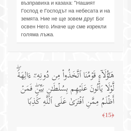
възправиха и казаха: “Нашият
Господ е Господът на небесата и на
земята. Ние не ще зовем друг Бог
освен Него. Иначе ще сме изрекли
голяма лъжа.
هَـٰۤؤُلَاۤءِ قَوۡمُنَا ٱتَّخَذُوا۟ مِن دُونِهِۦۤ ءَالِهَةࣰۖ
لَّوۡلَا یَأۡتُونَ عَلَیۡهِم بِسُلۡطَـٰنِۭ بَیِّنࣲۖ فَمَنۡ
أَظۡلَمُ مِمَّنِ ٱفۡتَرَىٰ عَلَى ٱللَّهِ كَذِبࣰا
﴿15﴾