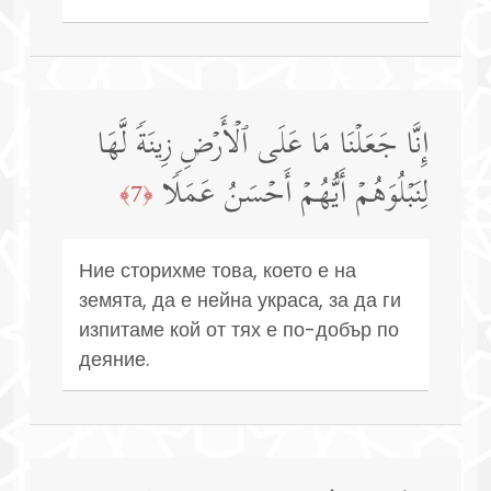
إِنَّا جَعَلۡنَا مَا عَلَى ٱلۡأَرۡضِ زِینَةࣰ لَّهَا
لِنَبۡلُوَهُمۡ أَیُّهُمۡ أَحۡسَنُ عَمَلࣰا
﴿7﴾
Ние сторихме това, което е на
земята, да е нейна украса, за да ги
изпитаме кой от тях е по-добър по
деяние.