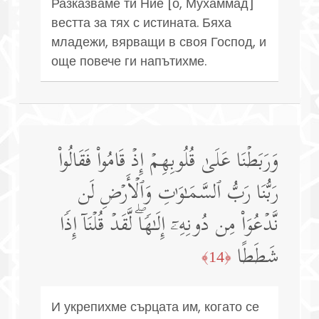
Разказваме ти Ние [о, Мухаммад]
вестта за тях с истината. Бяха
младежи, вярващи в своя Господ, и
още повече ги напътихме.
وَرَبَطۡنَا عَلَىٰ قُلُوبِهِمۡ إِذۡ قَامُوا۟ فَقَالُوا۟
رَبُّنَا رَبُّ ٱلسَّمَـٰوَ ٰ⁠تِ وَٱلۡأَرۡضِ لَن
نَّدۡعُوَا۟ مِن دُونِهِۦۤ إِلَـٰهࣰاۖ لَّقَدۡ قُلۡنَاۤ إِذࣰا
شَطَطًا
﴿14﴾
И укрепихме сърцата им, когато се