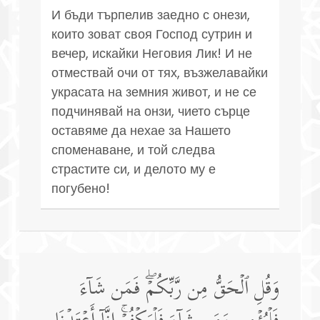
И бъди търпелив заедно с онези,
които зоват своя Господ сутрин и
вечер, искайки Неговия Лик! И не
отмествай очи от тях, възжелавайки
украсата на земния живот, и не се
подчинявай на онзи, чието сърце
оставяме да нехае за Нашето
споменаване, и той следва
страстите си, и делото му е
погубено!
وَقُلِ ٱلۡحَقُّ مِن رَّبِّكُمۡۖ فَمَن شَاۤءَ