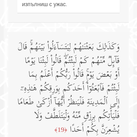
изпълниш с ужас.
وَكَذَ ٰ⁠لِكَ بَعَثۡنَـٰهُمۡ لِیَتَسَاۤءَلُوا۟ بَیۡنَهُمۡۚ قَالَ
قَاۤىِٕلࣱ مِّنۡهُمۡ كَمۡ لَبِثۡتُمۡۖ قَالُوا۟ لَبِثۡنَا یَوۡمًا
أَوۡ بَعۡضَ یَوۡمࣲۚ قَالُوا۟ رَبُّكُمۡ أَعۡلَمُ بِمَا
لَبِثۡتُمۡ فَٱبۡعَثُوۤا۟ أَحَدَكُم بِوَرِقِكُمۡ هَـٰذِهِۦۤ
إِلَى ٱلۡمَدِینَةِ فَلۡیَنظُرۡ أَیُّهَاۤ أَزۡكَىٰ طَعَامࣰا
فَلۡیَأۡتِكُم بِرِزۡقࣲ مِّنۡهُ وَلۡیَتَلَطَّفۡ وَلَا
یُشۡعِرَنَّ بِكُمۡ أَحَدًا
﴿19﴾