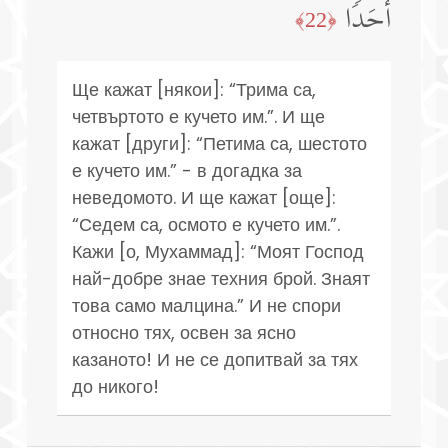
أَحَدࣰا
﴿22﴾
Ще кажат [някои]: “Трима са,
четвъртото е кучето им.”. И ще
кажат [други]: “Петима са, шестото
е кучето им.” - в догадка за
неведомото. И ще кажат [още]:
“Седем са, осмото е кучето им.”.
Кажи [о, Мухаммад]: “Моят Господ
най-добре знае техния брой. Знаят
това само малцина.” И не спори
относно тях, освен за ясно
казаното! И не се допитвай за тях
до никого!