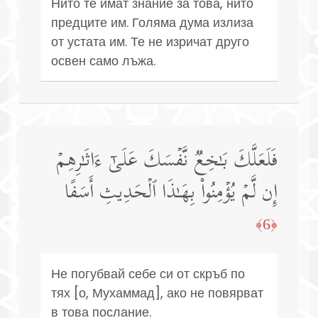
Нито те имат знание за това, нито
предците им. Голяма дума излиза
от устата им. Те не изричат друго
освен само лъжа.
فَلَعَلَّكَ بَـٰخِعࣱ نَّفۡسَكَ عَلَىٰۤ ءَاثَـٰرِهِمۡ
إِن لَّمۡ یُؤۡمِنُوا۟ بِهَـٰذَا ٱلۡحَدِیثِ أَسَفًا
﴿6﴾
Не погубвай себе си от скръб по
тях [о, Мухаммад], ако не повярват
в това послание.