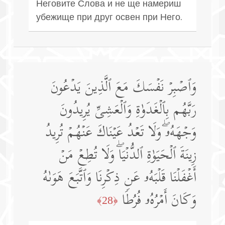
Неговите Слова и не ще намериш
убежище при друг освен при Него.
وَٱصۡبِرۡ نَفۡسَكَ مَعَ ٱلَّذِینَ یَدۡعُونَ
رَبَّهُم بِٱلۡغَدَوٰةِ وَٱلۡعَشِیِّ یُرِیدُونَ
وَجۡهَهُۥۖ وَلَا تَعۡدُ عَیۡنَاكَ عَنۡهُمۡ تُرِیدُ
زِینَةَ ٱلۡحَیَوٰةِ ٱلدُّنۡیَاۖ وَلَا تُطِعۡ مَنۡ
أَغۡفَلۡنَا قَلۡبَهُۥ عَن ذِكۡرِنَا وَٱتَّبَعَ هَوَىٰهُ
وَكَانَ أَمۡرُهُۥ فُرُطࣰا
﴿28﴾