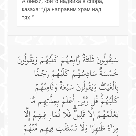
А онези, които надвиха в спора,
казаха: “Да направим храм над
тях!”
سَیَقُولُونَ ثَلَـٰثَةࣱ رَّابِعُهُمۡ كَلۡبُهُمۡ وَیَقُولُونَ
خَمۡسَةࣱ سَادِسُهُمۡ كَلۡبُهُمۡ رَجۡمَۢا
بِٱلۡغَیۡبِۖ وَیَقُولُونَ سَبۡعَةࣱ وَثَامِنُهُمۡ
كَلۡبُهُمۡۚ قُل رَّبِّیۤ أَعۡلَمُ بِعِدَّتِهِم مَّا
یَعۡلَمُهُمۡ إِلَّا قَلِیلࣱۗ فَلَا تُمَارِ فِیهِمۡ إِلَّا
مِرَاۤءࣰ ظَـٰهِرࣰا وَلَا تَسۡتَفۡتِ فِیهِم مِّنۡهُمۡ