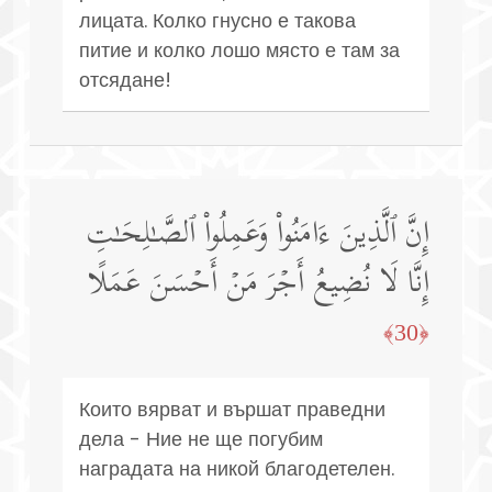
лицата. Колко гнусно е такова
питие и колко лошо място е там за
отсядане!
إِنَّ ٱلَّذِینَ ءَامَنُوا۟ وَعَمِلُوا۟ ٱلصَّـٰلِحَـٰتِ
إِنَّا لَا نُضِیعُ أَجۡرَ مَنۡ أَحۡسَنَ عَمَلًا
﴿30﴾
Които вярват и вършат праведни
дела - Ние не ще погубим
наградата на никой благодетелен.