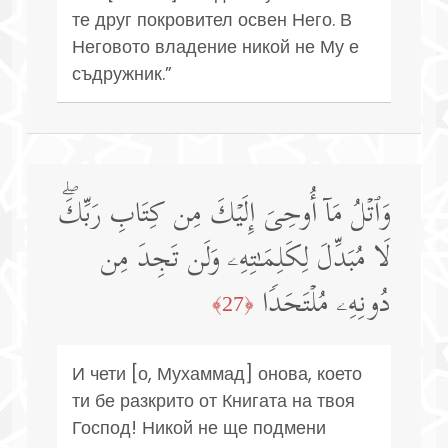
те друг покровител освен Него. В
Неговото владение никой не Му е
съдружник.”
وَٱتۡلُ مَاۤ أُوحِیَ إِلَیۡكَ مِن كِتَابِ رَبِّكَۖ
لَا مُبَدِّلَ لِكَلِمَـٰتِهِۦ وَلَن تَجِدَ مِن
دُونِهِۦ مُلۡتَحَدࣰا
﴿27﴾
И чети [о, Мухаммад] онова, което
ти бе разкрито от Книгата на твоя
Господ! Никой не ще подмени