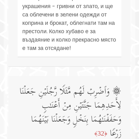
украшения - гривни от злато, и ще
са облечени в зелени одежди от
коприна и брокат, облегнати там на
престоли. Колко хубаво е за
въздаяние и колко прекрасно място
е там за отсядане!
۞ وَٱضۡرِبۡ لَهُم مَّثَلࣰا رَّجُلَیۡنِ جَعَلۡنَا
لِأَحَدِهِمَا جَنَّتَیۡنِ مِنۡ أَعۡنَـٰبࣲ
وَحَفَفۡنَـٰهُمَا بِنَخۡلࣲ وَجَعَلۡنَا بَیۡنَهُمَا
زَرۡعࣰا
﴿32﴾