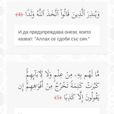
وَیُنذِرَ ٱلَّذِینَ قَالُوا۟ ٱتَّخَذَ ٱللَّهُ وَلَدࣰا
﴿4﴾
И да предупреждава онези, които
казват: “Аллах се сдоби със син.”
مَّا لَهُم بِهِۦ مِنۡ عِلۡمࣲ وَلَا لِـَٔابَاۤىِٕهِمۡۚ
كَبُرَتۡ كَلِمَةࣰ تَخۡرُجُ مِنۡ أَفۡوَ ٰ⁠هِهِمۡۚ إِن
یَقُولُونَ إِلَّا كَذِبࣰا
﴿5﴾