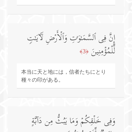
إِنَّ فِی ٱلسَّمَـٰوَ ٰ⁠تِ وَٱلۡأَرۡضِ لَـَٔایَـٰتࣲ
لِّلۡمُؤۡمِنِینَ
﴿3﴾
本当に天と地には，信者たちにとり
種々の印がある。
وَفِی خَلۡقِكُمۡ وَمَا یَبُثُّ مِن دَاۤبَّةٍ