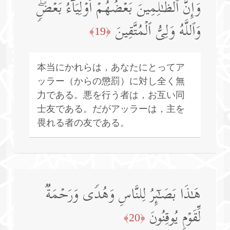
وَإِنَّ ٱلظَّـٰلِمِینَ بَعۡضُهُمۡ أَوۡلِیَاۤءُ بَعۡضࣲۖ
وَٱللَّهُ وَلِیُّ ٱلۡمُتَّقِینَ
﴿19﴾
本当にかれらは，あなたにとってア
ッラー（からの懲罰）に対し全く無
力である。悪を行う者は，お互い同
士友である。だがアッラーは，主を
畏れる者の友である。
هَـٰذَا بَصَـٰۤىِٕرُ لِلنَّاسِ وَهُدࣰى وَرَحۡمَةࣱ
لِّقَوۡمࣲ یُوقِنُونَ
﴿20﴾