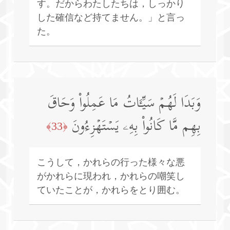
す。だからわたしたちは，しっかり
した確信など持てません。」と言っ
た。
وَبَدَا لَهُمۡ سَیِّـَٔاتُ مَا عَمِلُوا۟ وَحَاقَ
بِهِم مَّا كَانُوا۟ بِهِۦ یَسۡتَهۡزِءُونَ
﴿33﴾
こうして，かれらの行った様々な悪
がかれらに現われ，かれらの嘲笑し
ていたことが，かれらをとり囲む。