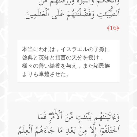
وَٱلۡحُكۡمَ وَٱلنُّبُوَّةَ وَرَزَقۡنَـٰهُم مِّنَ
ٱلطَّیِّبَـٰتِ وَفَضَّلۡنَـٰهُمۡ عَلَى ٱلۡعَـٰلَمِینَ
﴿16﴾
本当にわれは，イスラエルの子孫に
啓典と英知と預言の天分を授け，
様々の善い給養を与え，また諸民族
よりも卓越させた。
وَءَاتَیۡنَـٰهُم بَیِّنَـٰتࣲ مِّنَ ٱلۡأَمۡرِۖ فَمَا
ٱخۡتَلَفُوۤا۟ إِلَّا مِنۢ بَعۡدِ مَا جَاۤءَهُمُ ٱلۡعِلۡمُ