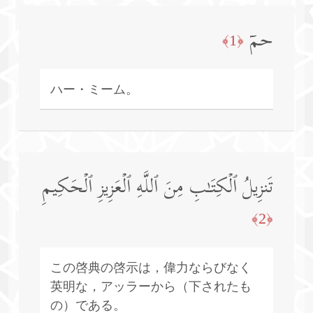
حمۤ
﴿1﴾
ハー・ミーム。
تَنزِیلُ ٱلۡكِتَـٰبِ مِنَ ٱللَّهِ ٱلۡعَزِیزِ ٱلۡحَكِیمِ
﴿2﴾
この啓典の啓示は，偉力ならびなく
英明な，アッラーから（下されたも
の）である。