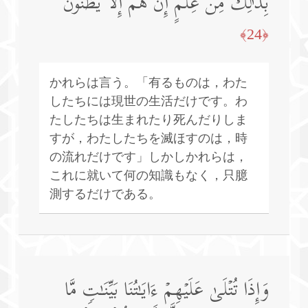
بِذَ ٰ⁠لِكَ مِنۡ عِلۡمٍۖ إِنۡ هُمۡ إِلَّا یَظُنُّونَ
﴿24﴾
かれらは言う。「有るものは，わた
したちには現世の生活だけです。わ
たしたちは生まれたり死んだりしま
すが，わたしたちを滅ほすのは，時
の流れだけです」しかしかれらは，
これに就いて何の知識もなく，只臆
測するだけである。
وَإِذَا تُتۡلَىٰ عَلَیۡهِمۡ ءَایَـٰتُنَا بَیِّنَـٰتࣲ مَّا