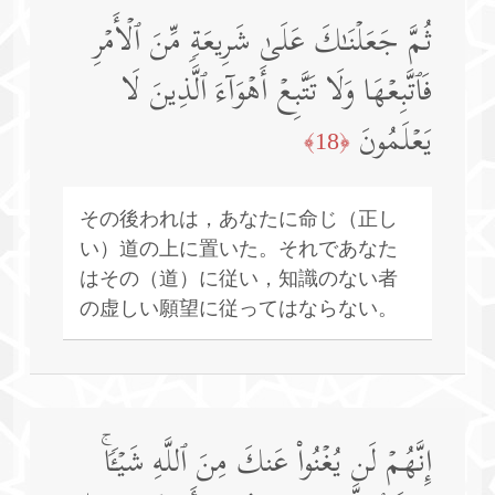
ثُمَّ جَعَلۡنَـٰكَ عَلَىٰ شَرِیعَةࣲ مِّنَ ٱلۡأَمۡرِ
فَٱتَّبِعۡهَا وَلَا تَتَّبِعۡ أَهۡوَاۤءَ ٱلَّذِینَ لَا
یَعۡلَمُونَ
﴿18﴾
その後われは，あなたに命じ（正し
い）道の上に置いた。それであなた
はその（道）に従い，知識のない者
の虚しい願望に従ってはならない。
إِنَّهُمۡ لَن یُغۡنُوا۟ عَنكَ مِنَ ٱللَّهِ شَیۡـࣰٔاۚ