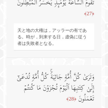
تَقُومُ ٱلسَّاعَةُ یَوۡمَىِٕذࣲ یَخۡسَرُ ٱلۡمُبۡطِلُونَ
﴿27﴾
天と地の大権は，アッラーの有であ
る。時が，到来する日，虚偽に従う
者は失敗者となる。
وَتَرَىٰ كُلَّ أُمَّةࣲ جَاثِیَةࣰۚ كُلُّ أُمَّةࣲ تُدۡعَىٰۤ
إِلَىٰ كِتَـٰبِهَا ٱلۡیَوۡمَ تُجۡزَوۡنَ مَا كُنتُمۡ
تَعۡمَلُونَ
﴿28﴾