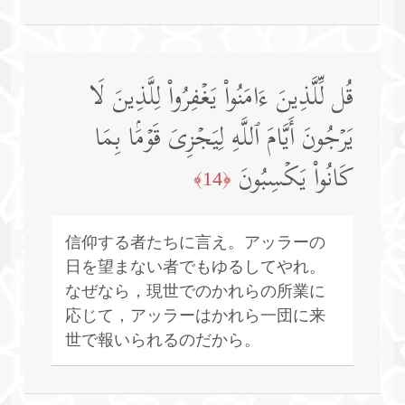
قُل لِّلَّذِینَ ءَامَنُوا۟ یَغۡفِرُوا۟ لِلَّذِینَ لَا
یَرۡجُونَ أَیَّامَ ٱللَّهِ لِیَجۡزِیَ قَوۡمَۢا بِمَا
كَانُوا۟ یَكۡسِبُونَ
﴿14﴾
信仰する者たちに言え。アッラーの
日を望まない者でもゆるしてやれ。
なぜなら，現世でのかれらの所業に
応じて，アッラーはかれら一団に来
世で報いられるのだから。