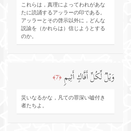
これらは，真理によってわれがあな
たに読誦するアッラーの印である。
アッラーとその啓示以外に，どんな
説諭を（かれらは）信じようとする
のか。
وَیۡلࣱ لِّكُلِّ أَفَّاكٍ أَثِیمࣲ
﴿7﴾
災いなるかな，凡ての罪深い嘘付き
者たちよ。