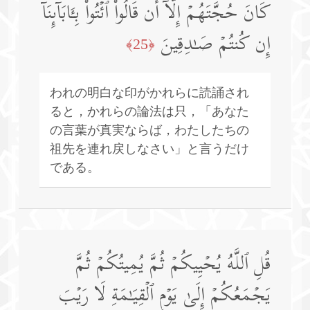
كَانَ حُجَّتَهُمۡ إِلَّاۤ أَن قَالُوا۟ ٱئۡتُوا۟ بِـَٔابَاۤىِٕنَاۤ
إِن كُنتُمۡ صَـٰدِقِینَ
﴿25﴾
われの明白な印がかれらに読誦され
ると，かれらの論法は只，「あなた
の言葉が真実ならば，わたしたちの
祖先を連れ戻しなさい」と言うだけ
である。
قُلِ ٱللَّهُ یُحۡیِیكُمۡ ثُمَّ یُمِیتُكُمۡ ثُمَّ
یَجۡمَعُكُمۡ إِلَىٰ یَوۡمِ ٱلۡقِیَـٰمَةِ لَا رَیۡبَ