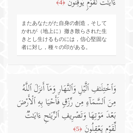
ءَایَـٰتࣱ لِّقَوۡمࣲ یُوقِنُونَ
﴿4﴾
またあなたがた自身の創造，そして
かれが（地上に）撤き散らされた生
きとし生けるものには，信心堅固な
者に対し，種々の印がある。
وَٱخۡتِلَـٰفِ ٱلَّیۡلِ وَٱلنَّهَارِ وَمَاۤ أَنزَلَ ٱللَّهُ
مِنَ ٱلسَّمَاۤءِ مِن رِّزۡقࣲ فَأَحۡیَا بِهِ ٱلۡأَرۡضَ
بَعۡدَ مَوۡتِهَا وَتَصۡرِیفِ ٱلرِّیَـٰحِ ءَایَـٰتࣱ
لِّقَوۡمࣲ یَعۡقِلُونَ
﴿5﴾