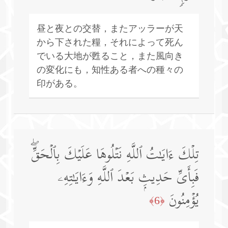
昼と夜との交替，またアッラーが天
から下された糧，それによって死ん
でいる大地が甦ること，また風向き
の変化にも，知性ある者への種々の
印がある。
تِلۡكَ ءَایَـٰتُ ٱللَّهِ نَتۡلُوهَا عَلَیۡكَ بِٱلۡحَقِّۖ
فَبِأَیِّ حَدِیثِۭ بَعۡدَ ٱللَّهِ وَءَایَـٰتِهِۦ
یُؤۡمِنُونَ
﴿6﴾