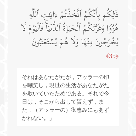
ذَ ٰ⁠لِكُم بِأَنَّكُمُ ٱتَّخَذۡتُمۡ ءَایَـٰتِ ٱللَّهِ
هُزُوࣰا وَغَرَّتۡكُمُ ٱلۡحَیَوٰةُ ٱلدُّنۡیَاۚ فَٱلۡیَوۡمَ لَا
یُخۡرَجُونَ مِنۡهَا وَلَا هُمۡ یُسۡتَعۡتَبُونَ
﴿35﴾
それはあなたがたが，アッラーの印
を嘲笑し，現世の生活があなたがた
を欺いていたためである。それで今
日は，そこから出して貰えず，ま
た，（アッラーの）御恵みにもあず
かれない。」