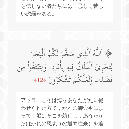
を信じない者たちには，忌しく苦し
い懲罰がある。
۞ ٱللَّهُ ٱلَّذِی سَخَّرَ لَكُمُ ٱلۡبَحۡرَ
لِتَجۡرِیَ ٱلۡفُلۡكُ فِیهِ بِأَمۡرِهِۦ وَلِتَبۡتَغُوا۟ مِن
فَضۡلِهِۦ وَلَعَلَّكُمۡ تَشۡكُرُونَ
﴿12﴾
アッラーこそは海をあなたがたに従
わせられた方で，かれの御命令によ
って，船はそこを航行し，あなたが
たはかれの恩恵（の通商往来）を追