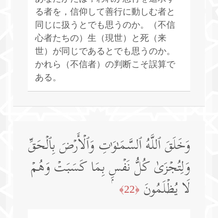
る者を，信仰して善行に動しむ者と
同じに扱うとでも思うのか。（不信
心者たちの）生（現世）と死（来
世）が同じであるとでも思うのか。
かれら（不信者）の判断こそ誤算で
ある。
وَخَلَقَ ٱللَّهُ ٱلسَّمَـٰوَ ٰ⁠تِ وَٱلۡأَرۡضَ بِٱلۡحَقِّ
وَلِتُجۡزَىٰ كُلُّ نَفۡسِۭ بِمَا كَسَبَتۡ وَهُمۡ
لَا یُظۡلَمُونَ
﴿22﴾