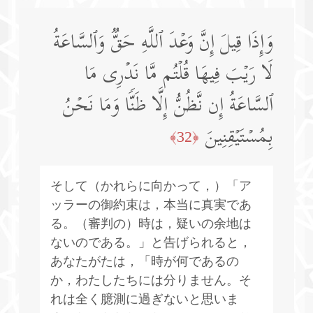
وَإِذَا قِیلَ إِنَّ وَعۡدَ ٱللَّهِ حَقࣱّ وَٱلسَّاعَةُ
لَا رَیۡبَ فِیهَا قُلۡتُم مَّا نَدۡرِی مَا
ٱلسَّاعَةُ إِن نَّظُنُّ إِلَّا ظَنࣰّا وَمَا نَحۡنُ
بِمُسۡتَیۡقِنِینَ
﴿32﴾
そして（かれらに向かって，）「ア
ッラーの御約束は，本当に真実であ
る。（審判の）時は，疑いの余地は
ないのである。」と告げられると，
あなたがたは，「時が何であるの
か，わたしたちには分りません。そ
れは全く臆測に過ぎないと思いま