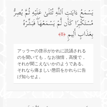
یَسۡمَعُ ءَایَـٰتِ ٱللَّهِ تُتۡلَىٰ عَلَیۡهِ ثُمَّ یُصِرُّ
مُسۡتَكۡبِرࣰا كَأَن لَّمۡ یَسۡمَعۡهَاۖ فَبَشِّرۡهُ
بِعَذَابٍ أَلِیمࣲ
﴿8﴾
アッラーの啓示がかれに読誦される
のを聞いても，なお強情，高慢で，
それが聞こえないかのようである。
それなら痛ましい懲罰をかれらに告
げ知らせよ。