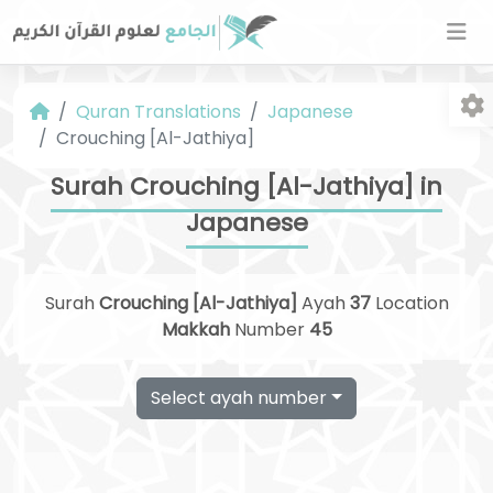
Quran Translations
Japanese
Crouching [Al-Jathiya]
Surah Crouching [Al-Jathiya] in
Japanese
Fo
Surah
Crouching [Al-Jathiya]
Ayah
37
Location
Makkah
Number
45
Select ayah number