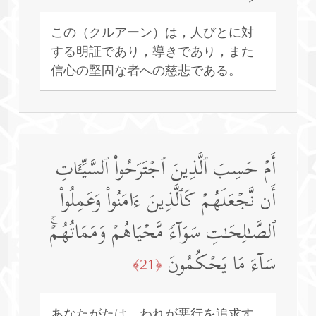
この（クルアーン）は，人びとに対
する明証であり，導きであり，また
信心の堅固な者への慈悲である。
أَمۡ حَسِبَ ٱلَّذِینَ ٱجۡتَرَحُوا۟ ٱلسَّیِّـَٔاتِ
أَن نَّجۡعَلَهُمۡ كَٱلَّذِینَ ءَامَنُوا۟ وَعَمِلُوا۟
ٱلصَّـٰلِحَـٰتِ سَوَاۤءࣰ مَّحۡیَاهُمۡ وَمَمَاتُهُمۡۚ
سَاۤءَ مَا یَحۡكُمُونَ
﴿21﴾
あなたがたは，われが悪行を追求す