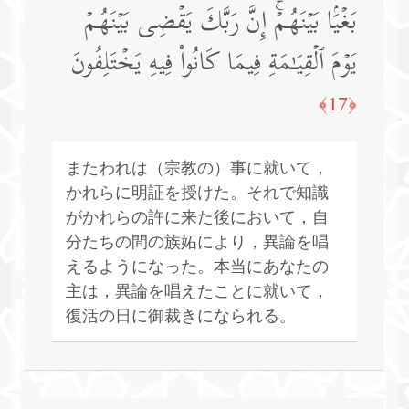
بَغۡیَۢا بَیۡنَهُمۡۚ إِنَّ رَبَّكَ یَقۡضِی بَیۡنَهُمۡ
یَوۡمَ ٱلۡقِیَـٰمَةِ فِیمَا كَانُوا۟ فِیهِ یَخۡتَلِفُونَ
﴿17﴾
またわれは（宗教の）事に就いて，
かれらに明証を授けた。それで知識
がかれらの許に来た後において，自
分たちの間の族妬により，異論を唱
えるようになった。本当にあなたの
主は，異論を唱えたことに就いて，
復活の日に御裁きになられる。