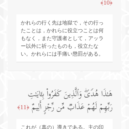
﴿10﴾
かれらの行く先は地獄で，その行っ
たことは，かれらに役立つことは何
もなく，また守護者として，アッラ
ー以外に祈ったものも，役立たな
い。かれらには手痛い懲罰がある。
هَـٰذَا هُدࣰىۖ وَٱلَّذِینَ كَفَرُوا۟ بِـَٔایَـٰتِ
رَبِّهِمۡ لَهُمۡ عَذَابࣱ مِّن رِّجۡزٍ أَلِیمٌ
﴿11﴾
これが（真の）導きである。主の印