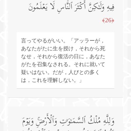
فِیهِ وَلَـٰكِنَّ أَكۡثَرَ ٱلنَّاسِ لَا یَعۡلَمُونَ
﴿26﴾
言ってやるがいい。「アッラーが，
あなたがたに生を授け，それから死
なせ，それから復活の日に，あなた
がたを召集なされる。それに就いて
疑いはない。だが，人びとの多く
は，これを理解しない。」
وَلِلَّهِ مُلۡكُ ٱلسَّمَـٰوَ ٰ⁠تِ وَٱلۡأَرۡضِۚ وَیَوۡمَ