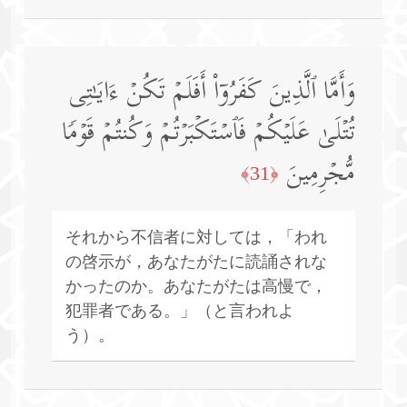
وَأَمَّا ٱلَّذِینَ كَفَرُوۤا۟ أَفَلَمۡ تَكُنۡ ءَایَـٰتِی
تُتۡلَىٰ عَلَیۡكُمۡ فَٱسۡتَكۡبَرۡتُمۡ وَكُنتُمۡ قَوۡمࣰا
مُّجۡرِمِینَ
﴿31﴾
それから不信者に対しては，「われ
の啓示が，あなたがたに読誦されな
かったのか。あなたがたは高慢で，
犯罪者である。」（と言われよ
う）。