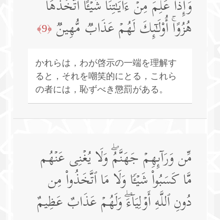
وَإِذَا عَلِمَ مِنۡ ءَایَـٰتِنَا شَیۡـًٔا ٱتَّخَذَهَا
هُزُوًاۚ أُو۟لَـٰۤىِٕكَ لَهُمۡ عَذَابࣱ مُّهِینࣱ
﴿9﴾
かれらは，わが啓示の一端を理解す
ると，それを嘲笑的にとる，これら
の者には，恥ずべき懲罰がある。
مِّن وَرَاۤىِٕهِمۡ جَهَنَّمُۖ وَلَا یُغۡنِی عَنۡهُم
مَّا كَسَبُوا۟ شَیۡـࣰٔا وَلَا مَا ٱتَّخَذُوا۟ مِن
دُونِ ٱللَّهِ أَوۡلِیَاۤءَۖ وَلَهُمۡ عَذَابٌ عَظِیمٌ