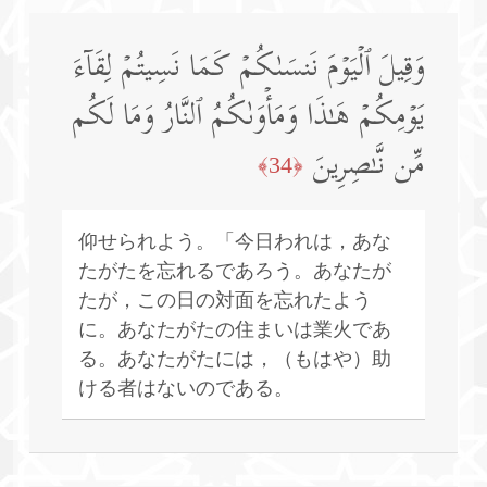
وَقِیلَ ٱلۡیَوۡمَ نَنسَىٰكُمۡ كَمَا نَسِیتُمۡ لِقَاۤءَ
یَوۡمِكُمۡ هَـٰذَا وَمَأۡوَىٰكُمُ ٱلنَّارُ وَمَا لَكُم
مِّن نَّـٰصِرِینَ
﴿34﴾
仰せられよう。「今日われは，あな
たがたを忘れるであろう。あなたが
たが，この日の対面を忘れたよう
に。あなたがたの住まいは業火であ
る。あなたがたには，（もはや）助
ける者はないのである。