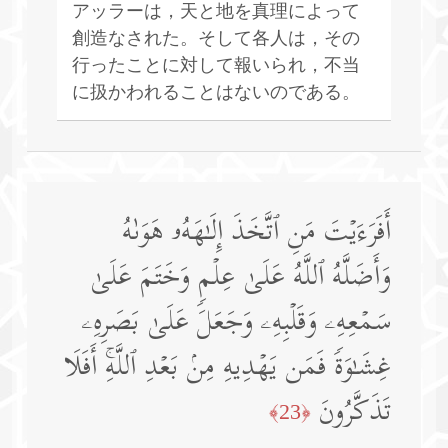
アッラーは，天と地を真理によって
創造なされた。そして各人は，その
行ったことに対して報いられ，不当
に扱かわれることはないのである。
أَفَرَءَیۡتَ مَنِ ٱتَّخَذَ إِلَـٰهَهُۥ هَوَىٰهُ
وَأَضَلَّهُ ٱللَّهُ عَلَىٰ عِلۡمࣲ وَخَتَمَ عَلَىٰ
سَمۡعِهِۦ وَقَلۡبِهِۦ وَجَعَلَ عَلَىٰ بَصَرِهِۦ
غِشَـٰوَةࣰ فَمَن یَهۡدِیهِ مِنۢ بَعۡدِ ٱللَّهِۚ أَفَلَا
تَذَكَّرُونَ
﴿23﴾