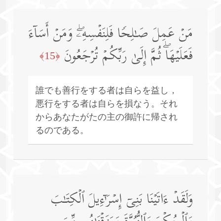
مَنۡ عَمِلَ صَـٰلِحࣰا فَلِنَفۡسِهِۦۖ وَمَنۡ أَسَاۤءَ
فَعَلَیۡهَاۖ ثُمَّ إِلَىٰ رَبِّكُمۡ تُرۡجَعُونَ
﴿15﴾
誰でも善行をする者は自らを益し，
悪行をする者は自らを損なう。それ
からあなたがたの主の御許に帰され
るのである。
وَلَقَدۡ ءَاتَیۡنَا بَنِیۤ إِسۡرَ ٰ⁠ۤءِیلَ ٱلۡكِتَـٰبَ