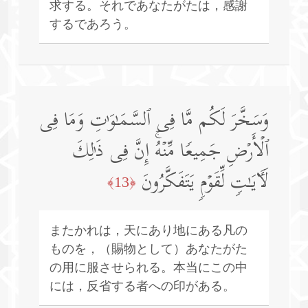
求する。それであなたがたは，感謝
するであろう。
وَسَخَّرَ لَكُم مَّا فِی ٱلسَّمَـٰوَ ٰ⁠تِ وَمَا فِی
ٱلۡأَرۡضِ جَمِیعࣰا مِّنۡهُۚ إِنَّ فِی ذَ ٰ⁠لِكَ
لَـَٔایَـٰتࣲ لِّقَوۡمࣲ یَتَفَكَّرُونَ
﴿13﴾
またかれは，天にあり地にある凡の
ものを，（賜物として）あなたがた
の用に服させられる。本当にこの中
には，反省する者への印がある。