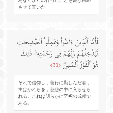
あなたがたの行ったことを書き留め
させて置いた。
فَأَمَّا ٱلَّذِینَ ءَامَنُوا۟ وَعَمِلُوا۟ ٱلصَّـٰلِحَـٰتِ
فَیُدۡخِلُهُمۡ رَبُّهُمۡ فِی رَحۡمَتِهِۦۚ ذَ ٰ⁠لِكَ
هُوَ ٱلۡفَوۡزُ ٱلۡمُبِینُ
﴿30﴾
それで信仰し，善行に勤しんだ者，
主はかれらを，慈悲の中に入らせら
れる。これは明らかに至福の成就で
ある。