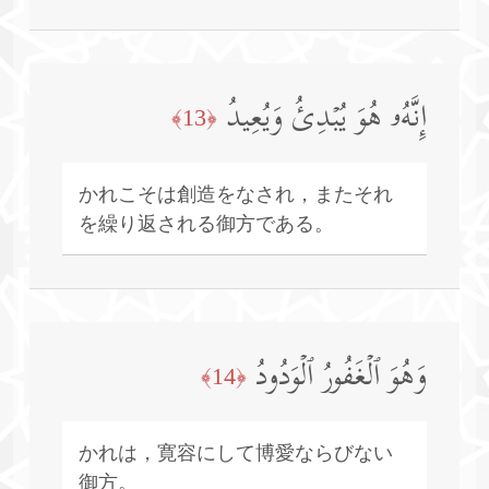
إِنَّهُۥ هُوَ یُبۡدِئُ وَیُعِیدُ
﴿13﴾
かれこそは創造をなされ，またそれ
を繰り返される御方である。
وَهُوَ ٱلۡغَفُورُ ٱلۡوَدُودُ
﴿14﴾
かれは，寛容にして博愛ならびない
御方。