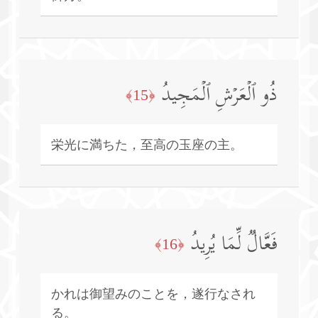
ذُو ٱلۡعَرۡشِ ٱلۡمَجِیدُ
﴿15﴾
栄光に満ちた，至高の玉座の主。
فَعَّالࣱ لِّمَا یُرِیدُ
﴿16﴾
かれは御望みのことを，遂行なされ
る。