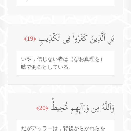
بَلِ ٱلَّذِینَ كَفَرُوا۟ فِی تَكۡذِیبࣲ
﴿19﴾
いや，信じない者は（なお真理を）
嘘であるとしている。
وَٱللَّهُ مِن وَرَاۤىِٕهِم مُّحِیطُۢ
﴿20﴾
だがアッラーは，背後からかれらを