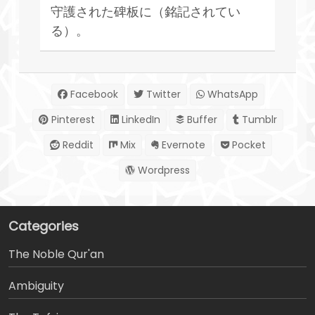
守護された碑板に（銘記されてい
る）。
Facebook
Twitter
WhatsApp
Pinterest
LinkedIn
Buffer
Tumblr
Reddit
Mix
Evernote
Pocket
Wordpress
Categories
The Noble Qur'an
Ambiguity