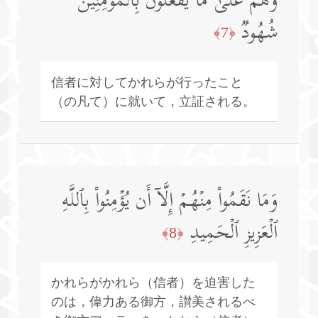
وَهُمۡ عَلَىٰ مَا یَفۡعَلُونَ بِٱلۡمُؤۡمِنِینَ
شُهُودࣱ
﴿7﴾
信者に対してかれらが行ったこと
（の凡て）に就いて，立証される。
وَمَا نَقَمُوا۟ مِنۡهُمۡ إِلَّاۤ أَن یُؤۡمِنُوا۟ بِٱللَّهِ
ٱلۡعَزِیزِ ٱلۡحَمِیدِ
﴿8﴾
かれらがかれら（信者）を迫害した
のは，偉力ある御方，讃美されるべ