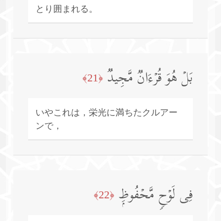
とり囲まれる。
بَلۡ هُوَ قُرۡءَانࣱ مَّجِیدࣱ
﴿21﴾
いやこれは，栄光に満ちたクルアー
ンで，
فِی لَوۡحࣲ مَّحۡفُوظِۭ
﴿22﴾