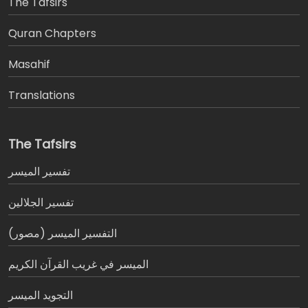
The Tafsirs
َQuran Chapters
Masahif
Translations
The Tafsirs
تفسير المیسر
تفسير الجلالين
التفسير الميسر (مصور)
الميسر في غريب القرآن الكريم
التجويد الميسر