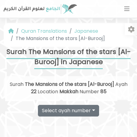
Quran Translations
Japanese
The Mansions of the stars [Al-Burooj]
Surah The Mansions of the stars [Al-
Burooj] in Japanese
Fo
Surah
The Mansions of the stars [Al-Burooj]
Ayah
22
Location
Makkah
Number
85
Select ayah number