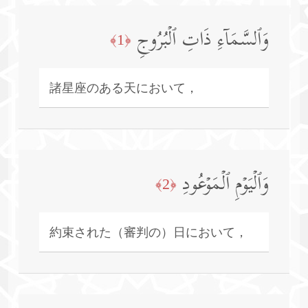
وَٱلسَّمَاۤءِ ذَاتِ ٱلۡبُرُوجِ
﴿1﴾
諸星座のある天において，
وَٱلۡیَوۡمِ ٱلۡمَوۡعُودِ
﴿2﴾
約束された（審判の）日において，