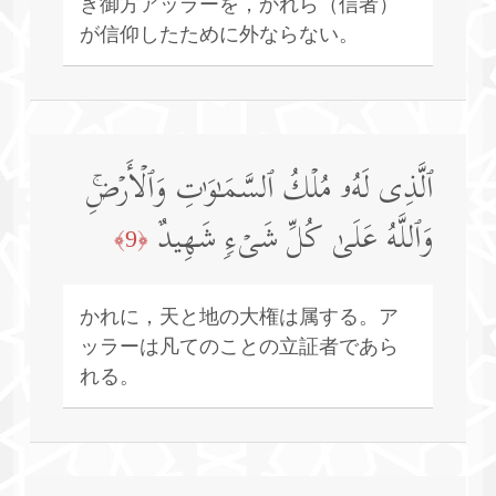
き御方アッラーを，かれら（信者）
が信仰したために外ならない。
ٱلَّذِی لَهُۥ مُلۡكُ ٱلسَّمَـٰوَ ٰ⁠تِ وَٱلۡأَرۡضِۚ
وَٱللَّهُ عَلَىٰ كُلِّ شَیۡءࣲ شَهِیدٌ
﴿9﴾
かれに，天と地の大権は属する。ア
ッラーは凡てのことの立証者であら
れる。