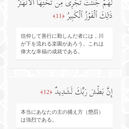
لَهُمۡ جَنَّـٰتࣱ تَجۡرِی مِن تَحۡتِهَا ٱلۡأَنۡهَـٰرُۚ
ذَ ٰ⁠لِكَ ٱلۡفَوۡزُ ٱلۡكَبِیرُ
﴿11﴾
信仰して善行に勤しんだ者には，川
が下を流れる楽園があろう。これは
偉大な幸福の成就である。
إِنَّ بَطۡشَ رَبِّكَ لَشَدِیدٌ
﴿12﴾
本当にあなたの主の捕え方（懲罰）
は強烈である。