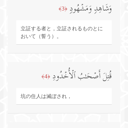
وَشَاهِدࣲ وَمَشۡهُودࣲ
﴿3﴾
立証する者と，立証されるものとに
おいて（誓う）。
قُتِلَ أَصۡحَـٰبُ ٱلۡأُخۡدُودِ
﴿4﴾
坑の住人は滅ぼされ，