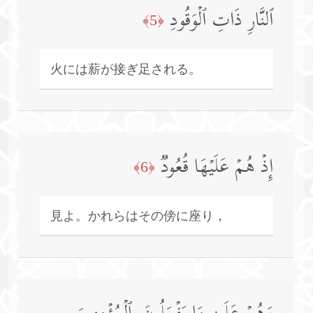
ٱلنَّارِ ذَاتِ ٱلۡوَقُودِ
﴿5﴾
火には薪が接ぎ足される。
إِذۡ هُمۡ عَلَیۡهَا قُعُودࣱ
﴿6﴾
見よ。かれらはその傍に座り，