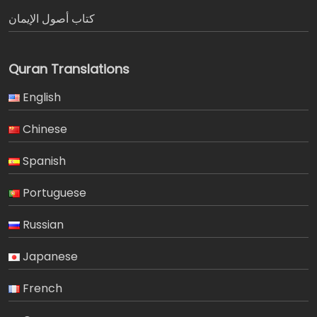
كتاب أصول الإيمان
Quran Translations
English
Chinese
Spanish
Portuguese
Russian
Japanese
French