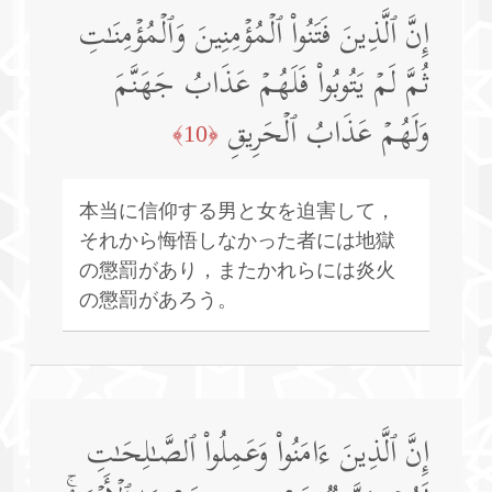
إِنَّ ٱلَّذِینَ فَتَنُوا۟ ٱلۡمُؤۡمِنِینَ وَٱلۡمُؤۡمِنَـٰتِ
ثُمَّ لَمۡ یَتُوبُوا۟ فَلَهُمۡ عَذَابُ جَهَنَّمَ
وَلَهُمۡ عَذَابُ ٱلۡحَرِیقِ
﴿10﴾
本当に信仰する男と女を迫害して，
それから悔悟しなかった者には地獄
の懲罰があり，またかれらには炎火
の懲罰があろう。
إِنَّ ٱلَّذِینَ ءَامَنُوا۟ وَعَمِلُوا۟ ٱلصَّـٰلِحَـٰتِ