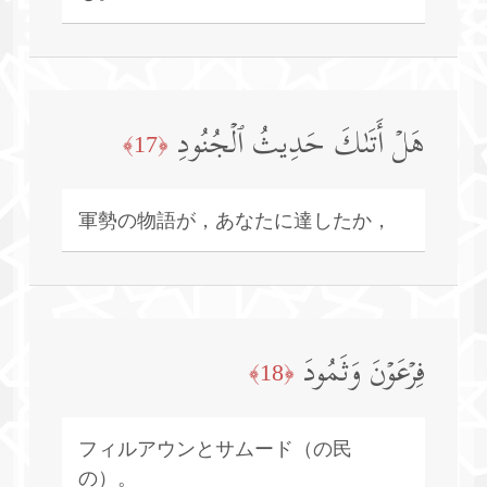
هَلۡ أَتَىٰكَ حَدِیثُ ٱلۡجُنُودِ
﴿17﴾
軍勢の物語が，あなたに達したか，
فِرۡعَوۡنَ وَثَمُودَ
﴿18﴾
フィルアウンとサムード（の民
の）。