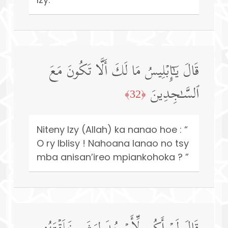
قَالَ یَـٰۤإِبۡلِیسُ مَا لَكَ أَلَّا تَكُونَ مَعَ
ٱلسَّـٰجِدِینَ
﴿32﴾
Niteny Izy (Allah) ka nanao hoe : “
O ry Iblisy ! Nahoana Ianao no tsy
mba anisan’ireo mpiankohoka ? ”