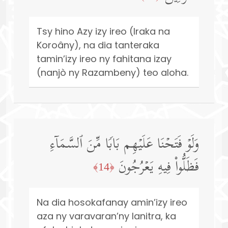
Tsy hino Azy izy ireo (Iraka na
Koroâny), na dia tanteraka
tamin’izy ireo ny fahitana izay
(nanjò ny Razambeny) teo aloha.
وَلَوۡ فَتَحۡنَا عَلَیۡهِم بَابࣰا مِّنَ ٱلسَّمَاۤءِ
فَظَلُّوا۟ فِیهِ یَعۡرُجُونَ
﴿14﴾
Na dia hosokafanay amin’izy ireo
aza ny varavaran’ny lanitra, ka