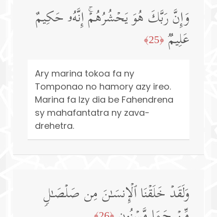
وَإِنَّ رَبَّكَ هُوَ یَحۡشُرُهُمۡۚ إِنَّهُۥ حَكِیمٌ
عَلِیمࣱ
﴿25﴾
Ary marina tokoa fa ny
Tomponao no hamory azy ireo.
Marina fa Izy dia be Fahendrena
sy mahafantatra ny zava-
drehetra.
وَلَقَدۡ خَلَقۡنَا ٱلۡإِنسَـٰنَ مِن صَلۡصَـٰلࣲ
مِّنۡ حَمَإࣲ مَّسۡنُونࣲ
﴿26﴾