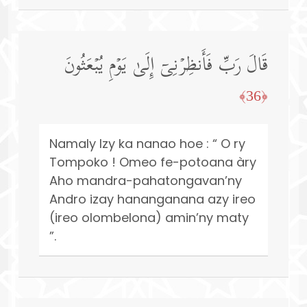
قَالَ رَبِّ فَأَنظِرۡنِیۤ إِلَىٰ یَوۡمِ یُبۡعَثُونَ
﴿36﴾
Namaly Izy ka nanao hoe : “ O ry
Tompoko ! Omeo fe-potoana àry
Aho mandra-pahatongavan’ny
Andro izay hananganana azy ireo
(ireo olombelona) amin’ny maty
”.