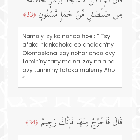
قَالَ لَمۡ أَكُن لِّأَسۡجُدَ لِبَشَرٍ خَلَقۡتَهُۥ
مِن صَلۡصَـٰلࣲ مِّنۡ حَمَإࣲ مَّسۡنُونࣲ
﴿33﴾
Namaly Izy ka nanao hoe : “ Tsy
afaka hiankohoka eo anoloan’ny
Olombelona izay noharianao avy
tamin’ny tany maina izay nalaina
avy tamin’ny fotaka malemy Aho
”.
قَالَ فَٱخۡرُجۡ مِنۡهَا فَإِنَّكَ رَجِیمࣱ
﴿34﴾