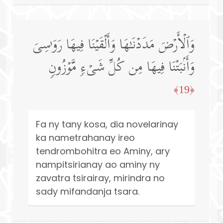
وَٱلۡأَرۡضَ مَدَدۡنَـٰهَا وَأَلۡقَیۡنَا فِیهَا رَوَ ٰ⁠سِیَ
وَأَنۢبَتۡنَا فِیهَا مِن كُلِّ شَیۡءࣲ مَّوۡزُونࣲ
﴿19﴾
Fa ny tany kosa, dia novelarinay
ka nametrahanay ireo
tendrombohitra eo Aminy, ary
nampitsirianay ao aminy ny
zavatra tsirairay, mirindra no
sady mifandanja tsara.