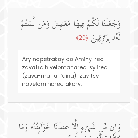
وَجَعَلۡنَا لَكُمۡ فِیهَا مَعَـٰیِشَ وَمَن لَّسۡتُمۡ
لَهُۥ بِرَ ٰ⁠زِقِینَ
﴿20﴾
Ary napetrakay ao Aminy ireo
zavatra hivelomanareo, sy ireo
(zava-manan’aina) izay tsy
novelominareo akory.
وَإِن مِّن شَیۡءٍ إِلَّا عِندَنَا خَزَاۤىِٕنُهُۥ وَمَا