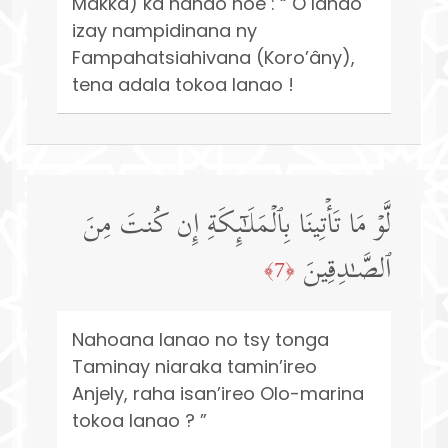
Makka) ka nanao hoe : “ O Ianao
izay nampidinana ny
Fampahatsiahivana (Koro’âny),
tena adala tokoa Ianao !
لَّوۡ مَا تَأۡتِینَا بِٱلۡمَلَـٰۤىِٕكَةِ إِن كُنتَ مِنَ
ٱلصَّـٰدِقِینَ
﴿7﴾
Nahoana Ianao no tsy tonga
Taminay niaraka tamin’ireo
Anjely, raha isan’ireo Olo-marina
tokoa Ianao ? ”