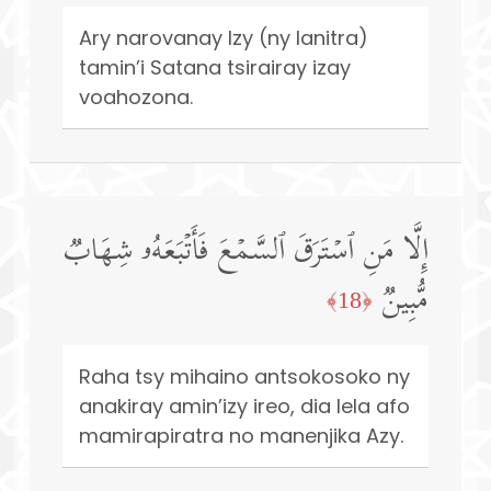
Ary narovanay Izy (ny lanitra)
tamin’i Satana tsirairay izay
voahozona.
إِلَّا مَنِ ٱسۡتَرَقَ ٱلسَّمۡعَ فَأَتۡبَعَهُۥ شِهَابࣱ
مُّبِینࣱ
﴿18﴾
Raha tsy mihaino antsokosoko ny
anakiray amin’izy ireo, dia lela afo
mamirapiratra no manenjika Azy.