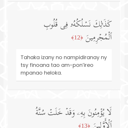
كَذَ ٰ⁠لِكَ نَسۡلُكُهُۥ فِی قُلُوبِ
ٱلۡمُجۡرِمِینَ
﴿12﴾
Tahaka izany no nampidiranay ny
tsy finoana tao am-pon’ireo
mpanao heloka.
لَا یُؤۡمِنُونَ بِهِۦ وَقَدۡ خَلَتۡ سُنَّةُ
ٱلۡأَوَّلِینَ
﴿13﴾