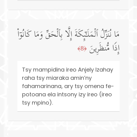
مَا نُنَزِّلُ ٱلۡمَلَـٰۤىِٕكَةَ إِلَّا بِٱلۡحَقِّ وَمَا كَانُوۤا۟
إِذࣰا مُّنظَرِینَ
﴿8﴾
Tsy mampidina ireo Anjely Izahay
raha tsy miaraka amin’ny
fahamarinana, ary tsy omena fe-
potoana ela intsony izy ireo (ireo
tsy mpino).