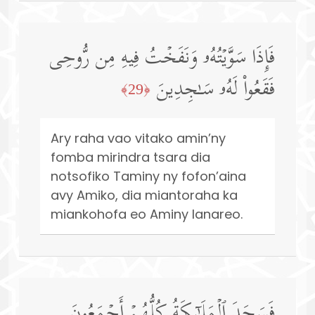
فَإِذَا سَوَّیۡتُهُۥ وَنَفَخۡتُ فِیهِ مِن رُّوحِی
فَقَعُوا۟ لَهُۥ سَـٰجِدِینَ
﴿29﴾
Ary raha vao vitako amin’ny
fomba mirindra tsara dia
notsofiko Taminy ny fofon’aina
avy Amiko, dia miantoraha ka
miankohofa eo Aminy Ianareo.
فَسَجَدَ ٱلۡمَلَـٰۤىِٕكَةُ كُلُّهُمۡ أَجۡمَعُونَ