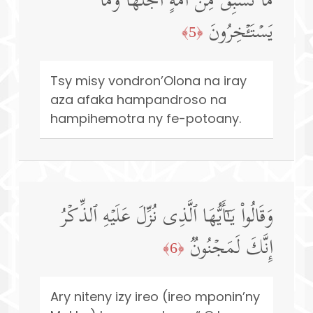
مَّا تَسۡبِقُ مِنۡ أُمَّةٍ أَجَلَهَا وَمَا
یَسۡتَـٔۡخِرُونَ
﴿5﴾
Tsy misy vondron’Olona na iray
aza afaka hampandroso na
hampihemotra ny fe-potoany.
وَقَالُوا۟ یَـٰۤأَیُّهَا ٱلَّذِی نُزِّلَ عَلَیۡهِ ٱلذِّكۡرُ
إِنَّكَ لَمَجۡنُونࣱ
﴿6﴾
Ary niteny izy ireo (ireo mponin’ny