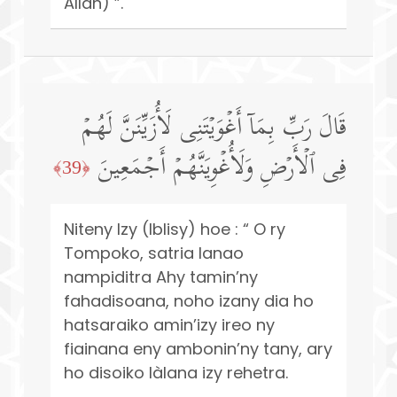
Allah) ”.
قَالَ رَبِّ بِمَاۤ أَغۡوَیۡتَنِی لَأُزَیِّنَنَّ لَهُمۡ
فِی ٱلۡأَرۡضِ وَلَأُغۡوِیَنَّهُمۡ أَجۡمَعِینَ
﴿39﴾
Niteny Izy (Iblisy) hoe : “ O ry
Tompoko, satria Ianao
nampiditra Ahy tamin’ny
fahadisoana, noho izany dia ho
hatsaraiko amin’izy ireo ny
fiainana eny ambonin’ny tany, ary
ho disoiko làlana izy rehetra.