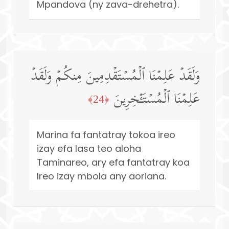
Mpandova (ny zava-drehetra).
وَلَقَدۡ عَلِمۡنَا ٱلۡمُسۡتَقۡدِمِینَ مِنكُمۡ وَلَقَدۡ
عَلِمۡنَا ٱلۡمُسۡتَـٔۡخِرِینَ
﴿24﴾
Marina fa fantatray tokoa ireo
izay efa lasa teo aloha
Taminareo, ary efa fantatray koa
Ireo izay mbola any aoriana.