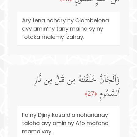
Ary tena nahary ny Olombelona
avy amin’ny tany maina sy ny
fotaka malemy Izahay.
وَٱلۡجَاۤنَّ خَلَقۡنَـٰهُ مِن قَبۡلُ مِن نَّارِ
ٱلسَّمُومِ
﴿27﴾
Fa ny Djiny kosa dia noharianay
taloha avy amin’ny Afo mafana
mamaivay.