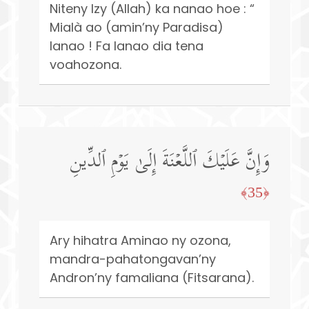
Niteny Izy (Allah) ka nanao hoe : “
Mialà ao (amin’ny Paradisa)
Ianao ! Fa Ianao dia tena
voahozona.
وَإِنَّ عَلَیۡكَ ٱللَّعۡنَةَ إِلَىٰ یَوۡمِ ٱلدِّینِ
﴿35﴾
Ary hihatra Aminao ny ozona,
mandra-pahatongavan’ny
Andron’ny famaliana (Fitsarana).