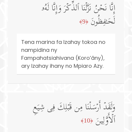
إِنَّا نَحۡنُ نَزَّلۡنَا ٱلذِّكۡرَ وَإِنَّا لَهُۥ
لَحَـٰفِظُونَ
﴿9﴾
Tena marina fa Izahay tokoa no
nampidina ny
Fampahatsiahivana (Koro’âny),
ary Izahay ihany no Mpiaro Azy.
وَلَقَدۡ أَرۡسَلۡنَا مِن قَبۡلِكَ فِی شِیَعِ
ٱلۡأَوَّلِینَ
﴿10﴾