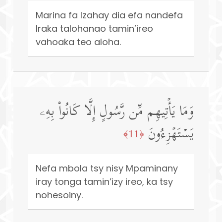
Marina fa Izahay dia efa nandefa
Iraka talohanao tamin’ireo
vahoaka teo aloha.
وَمَا یَأۡتِیهِم مِّن رَّسُولٍ إِلَّا كَانُوا۟ بِهِۦ
یَسۡتَهۡزِءُونَ
﴿11﴾
Nefa mbola tsy nisy Mpaminany
iray tonga tamin’izy ireo, ka tsy
nohesoiny.