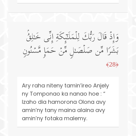
وَإِذۡ قَالَ رَبُّكَ لِلۡمَلَـٰۤىِٕكَةِ إِنِّی خَـٰلِقُۢ
بَشَرࣰا مِّن صَلۡصَـٰلࣲ مِّنۡ حَمَإࣲ مَّسۡنُونࣲ
﴿28﴾
Ary raha niteny tamin’ireo Anjely
ny Tomponao ka nanao hoe : “
Izaho dia hamorona Olona avy
amin’ny tany maina alaina avy
amin’ny fotaka malemy.