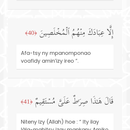
إِلَّا عِبَادَكَ مِنۡهُمُ ٱلۡمُخۡلَصِینَ
﴿40﴾
Afa-tsy ny mpanomponao
voafidy amin’izy ireo ”.
قَالَ هَـٰذَا صِرَ ٰ⁠طٌ عَلَیَّ مُسۡتَقِیمٌ
﴿41﴾
Niteny Izy (Allah) hoe : “ Ity ilay
làla-mahitsy izay mankany Amiko