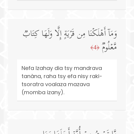
وَمَاۤ أَهۡلَكۡنَا مِن قَرۡیَةٍ إِلَّا وَلَهَا كِتَابࣱ
مَّعۡلُومࣱ
﴿4﴾
Nefa Izahay dia tsy mandrava
tanàna, raha tsy efa nisy raki-
tsoratra voalaza mazava
(momba izany).