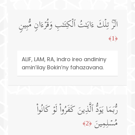
الۤرۚ تِلۡكَ ءَایَـٰتُ ٱلۡكِتَـٰبِ وَقُرۡءَانࣲ مُّبِینࣲ
﴿1﴾
ALIF, LAM, RA, indro ireo andininy
amin’ilay Bokin’ny fahazavana.
رُّبَمَا یَوَدُّ ٱلَّذِینَ كَفَرُوا۟ لَوۡ كَانُوا۟
مُسۡلِمِینَ
﴿2﴾