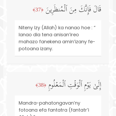
قَالَ فَإِنَّكَ مِنَ ٱلۡمُنظَرِینَ
﴿37﴾
Niteny Izy (Allah) ka nanao hoe : “
Ianao dia tena anisan’ireo
mahazo fanekena amin’izany fe-
potoana izany.
إِلَىٰ یَوۡمِ ٱلۡوَقۡتِ ٱلۡمَعۡلُومِ
﴿38﴾
Mandra-pahatongavan’ny
fotoana efa fantatra (fantatr’i