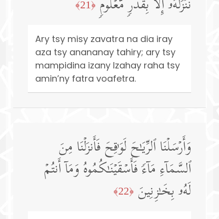
نُنَزِّلُهُۥۤ إِلَّا بِقَدَرࣲ مَّعۡلُومࣲ
﴿21﴾
Ary tsy misy zavatra na dia iray
aza tsy anananay tahiry; ary tsy
mampidina izany Izahay raha tsy
amin’ny fatra voafetra.
وَأَرۡسَلۡنَا ٱلرِّیَـٰحَ لَوَ ٰ⁠قِحَ فَأَنزَلۡنَا مِنَ
ٱلسَّمَاۤءِ مَاۤءࣰ فَأَسۡقَیۡنَـٰكُمُوهُ وَمَاۤ أَنتُمۡ
لَهُۥ بِخَـٰزِنِینَ
﴿22﴾