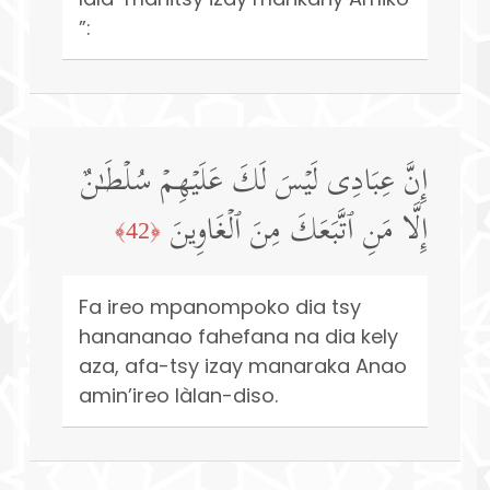
”:
إِنَّ عِبَادِی لَیۡسَ لَكَ عَلَیۡهِمۡ سُلۡطَـٰنٌ
إِلَّا مَنِ ٱتَّبَعَكَ مِنَ ٱلۡغَاوِینَ
﴿42﴾
Fa ireo mpanompoko dia tsy
hanananao fahefana na dia kely
aza, afa-tsy izay manaraka Anao
amin’ireo làlan-diso.