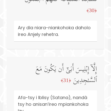
﴿30﴾
Ary dia niara-niankohoka daholo
ireo Anjely rehetra.
إِلَّاۤ إِبۡلِیسَ أَبَىٰۤ أَن یَكُونَ مَعَ
ٱلسَّـٰجِدِینَ
﴿31﴾
Afa-tsy i Iblisy (Satana), nandà
tsy ho anisan’ireo mpiankohoka
Izy.