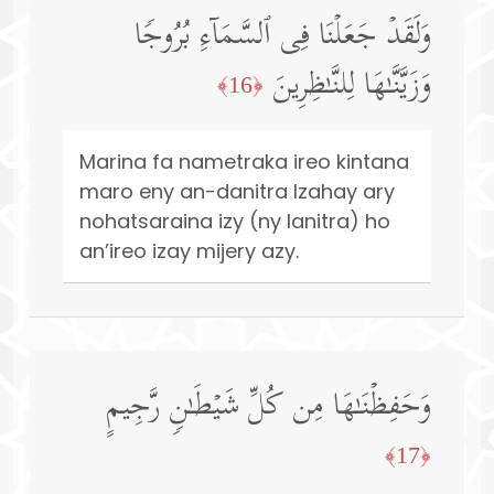
وَلَقَدۡ جَعَلۡنَا فِی ٱلسَّمَاۤءِ بُرُوجࣰا
وَزَیَّنَّـٰهَا لِلنَّـٰظِرِینَ
﴿16﴾
Marina fa nametraka ireo kintana
maro eny an-danitra Izahay ary
nohatsaraina izy (ny lanitra) ho
an’ireo izay mijery azy.
وَحَفِظۡنَـٰهَا مِن كُلِّ شَیۡطَـٰنࣲ رَّجِیمٍ
﴿17﴾