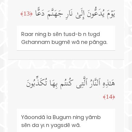
یَوۡمَ یُدَعُّونَ إِلَىٰ نَارِ جَهَنَّمَ دَعًّا
﴿13﴾
Raar ning b sẽn tusd-b n tʋgd
Gεhannam bugmẽ wã ne pãnga.
هَـٰذِهِ ٱلنَّارُ ٱلَّتِی كُنتُم بِهَا تُكَذِّبُونَ
﴿14﴾
Yãoondã la Bugum ning yãmb
sẽn da yɩ n yagsdẽ wã.