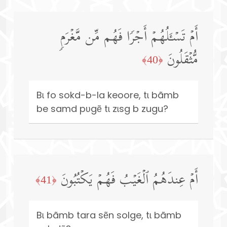
أَمۡ تَسۡـَٔلُهُمۡ أَجۡرࣰا فَهُم مِّن مَّغۡرَمࣲ
مُّثۡقَلُونَ
﴿40﴾
Bɩ fo sokd-b-la keoore, tɩ bãmb
be samd pʋgẽ tɩ zɩsg b zugu?
أَمۡ عِندَهُمُ ٱلۡغَیۡبُ فَهُمۡ یَكۡتُبُونَ
﴿41﴾
Bɩ bãmb tara sẽn solge, tɩ bãmb