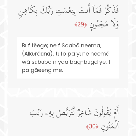
فَذَكِّرۡ فَمَاۤ أَنتَ بِنِعۡمَتِ رَبِّكَ بِكَاهِنࣲ
وَلَا مَجۡنُونٍ
﴿29﴾
Bɩ f tẽege; ne f Soabã neema,
(Alkʋrãɑnɑ), tɩ fo pa yɩ ne neemã
wã sɑbɑbo n yaa bag-bʋgd ye, f
pa gãeeng me.
أَمۡ یَقُولُونَ شَاعِرࣱ نَّتَرَبَّصُ بِهِۦ رَیۡبَ
ٱلۡمَنُونِ
﴿30﴾