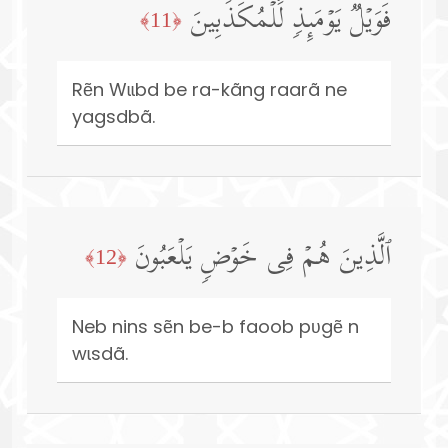
فَوَیۡلࣱ یَوۡمَىِٕذࣲ لِّلۡمُكَذِّبِینَ
﴿11﴾
Rẽn Wɩɩbd be ra-kãng raarã ne
yagsdbã.
ٱلَّذِینَ هُمۡ فِی خَوۡضࣲ یَلۡعَبُونَ
﴿12﴾
Neb nins sẽn be-b faoob pʋgẽ n
wɩsdã.