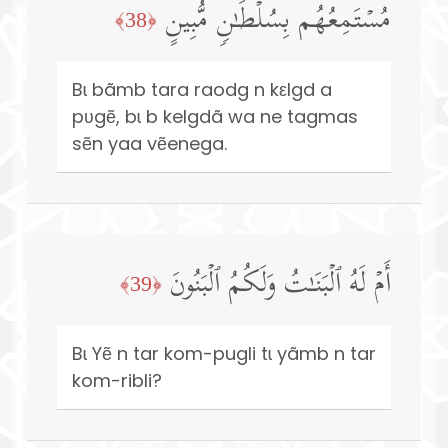
مُسۡتَمِعُهُم بِسُلۡطَـٰنࣲ مُّبِینٍ
﴿38﴾
Bɩ bãmb tara raodg n kεlgd a
pʋgẽ, bɩ b kelgdã wa ne tagmas
sẽn yaa vẽenega.
أَمۡ لَهُ ٱلۡبَنَـٰتُ وَلَكُمُ ٱلۡبَنُونَ
﴿39﴾
Bɩ Yẽ n tar kom-pugli tɩ yãmb n tar
kom-ribli?