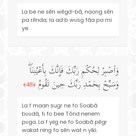
La be ne sẽn wẽgd-bã, naong sẽn
pa rẽnda; la ad b wʋsg fãa pa mi
ye.
وَٱصۡبِرۡ لِحُكۡمِ رَبِّكَ فَإِنَّكَ بِأَعۡیُنِنَاۖ
وَسَبِّحۡ بِحَمۡدِ رَبِّكَ حِینَ تَقُومُ
﴿48﴾
La f maan sugr ne fo Soabã
bʋʋdã, tɩ fo bee Tõnd nenem
pʋga. La f yɩlg ne fo Soabã pẽgr
wakat ning fo sẽn wat n yiki.