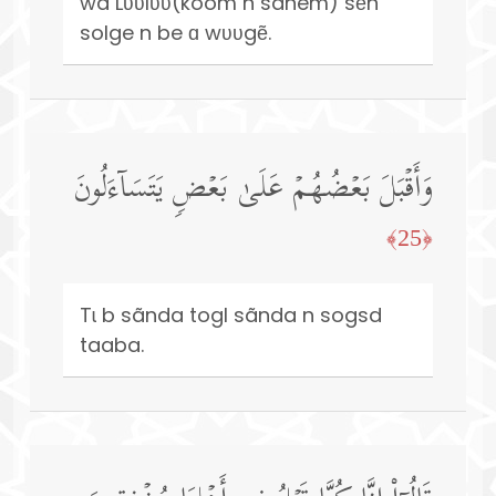
wa Lʋʋlʋʋ(koom n sãnem) sẽn
solge n be ɑ wʋʋgẽ.
وَأَقۡبَلَ بَعۡضُهُمۡ عَلَىٰ بَعۡضࣲ یَتَسَاۤءَلُونَ
﴿25﴾
Tɩ b sãnda togl sãnda n sogsd
taaba.