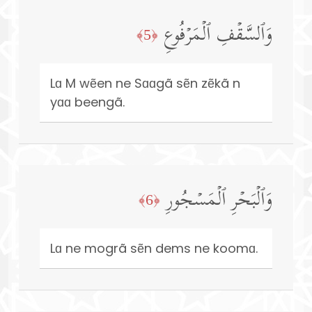
وَٱلسَّقۡفِ ٱلۡمَرۡفُوعِ
﴿5﴾
Lɑ M wẽen ne Sɑɑgã sẽn zẽkã n
yɑɑ beengã.
وَٱلۡبَحۡرِ ٱلۡمَسۡجُورِ
﴿6﴾
Lɑ ne mogrã sẽn dems ne koomɑ.