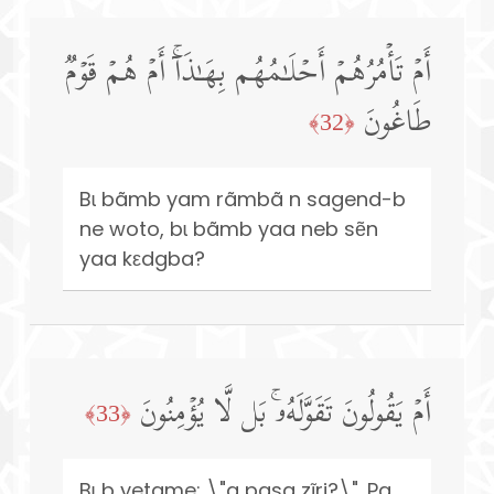
أَمۡ تَأۡمُرُهُمۡ أَحۡلَـٰمُهُم بِهَـٰذَاۤۚ أَمۡ هُمۡ قَوۡمࣱ
طَاغُونَ
﴿32﴾
Bɩ bãmb yam rãmbã n sagend-b
ne woto, bɩ bãmb yaa neb sẽn
yaa kεdgba?
أَمۡ یَقُولُونَ تَقَوَّلَهُۥۚ بَل لَّا یُؤۡمِنُونَ
﴿33﴾
Bɩ b yetame: \"a pasa zĩri?\". Pa