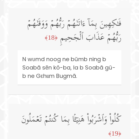
فَـٰكِهِینَ بِمَاۤ ءَاتَىٰهُمۡ رَبُّهُمۡ وَوَقَىٰهُمۡ
رَبُّهُمۡ عَذَابَ ٱلۡجَحِیمِ
﴿18﴾
N wʋmd noog ne bũmb ning b
Soabã sẽn kõ-ba, la b Soabã gũ-
b ne Gεhɩɩm Bugmã.
كُلُوا۟ وَٱشۡرَبُوا۟ هَنِیۤـَٔۢا بِمَا كُنتُمۡ تَعۡمَلُونَ
﴿19﴾