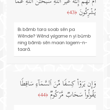
أَمۡ لَهُمۡ إِلَـٰهٌ غَیۡرُ ٱللَّهِۚ سُبۡحَـٰنَ ٱللَّهِ عَمَّا
یُشۡرِكُونَ
﴿43﴾
Bɩ bãmb tara soab sẽn pa
Wẽnde? Wẽnd yɩlgame n yi bũmb
ning bãmb sẽn maan lagem-n-
taarã.
وَإِن یَرَوۡا۟ كِسۡفࣰا مِّنَ ٱلسَّمَاۤءِ سَاقِطࣰا
یَقُولُوا۟ سَحَابࣱ مَّرۡكُومࣱ
﴿44﴾