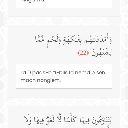
وَأَمۡدَدۡنَـٰهُم بِفَـٰكِهَةࣲ وَلَحۡمࣲ مِّمَّا
یَشۡتَهُونَ
﴿22﴾
La D paas-b tɩ-biis la nemd b sẽn
maan nonglem.
یَتَنَـٰزَعُونَ فِیهَا كَأۡسࣰا لَّا لَغۡوࣱ فِیهَا وَلَا