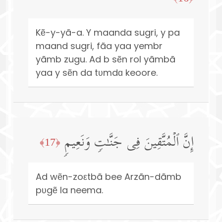
Kẽ-y-yã-a. Y maanda sugri, y pa
maand sugri, fãa yaa yembr
yãmb zugu. Ad b sẽn rol yãmbã
yaa y sẽn da tʋmdɑ keoore.
إِنَّ ٱلۡمُتَّقِینَ فِی جَنَّـٰتࣲ وَنَعِیمࣲ
﴿17﴾
Ad wẽn-zoεtbã bee Arzãn-dãmb
pʋgẽ la neema.