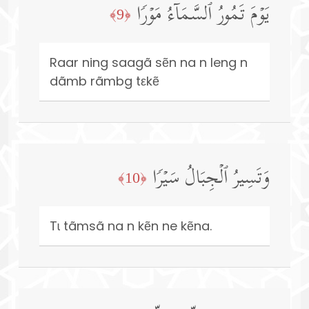
یَوۡمَ تَمُورُ ٱلسَّمَاۤءُ مَوۡرࣰا
﴿9﴾
Raar ning saagã sẽn na n leng n
dãmb rãmbg tεkẽ
وَتَسِیرُ ٱلۡجِبَالُ سَیۡرࣰا
﴿10﴾
Tɩ tãmsã na n kẽn ne kẽna.