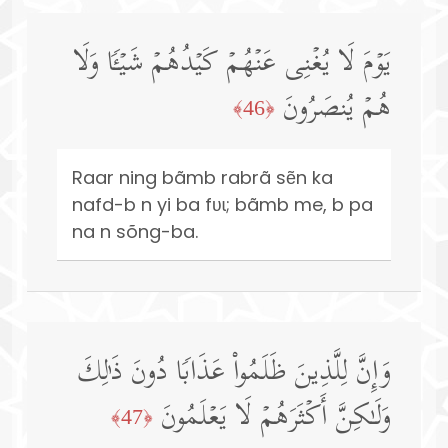
یَوۡمَ لَا یُغۡنِی عَنۡهُمۡ كَیۡدُهُمۡ شَیۡـࣰٔا وَلَا
هُمۡ یُنصَرُونَ
﴿46﴾
Raar ning bãmb rabrã sẽn ka
nafd-b n yi ba fʋɩ; bãmb me, b pa
na n sõng-ba.
وَإِنَّ لِلَّذِینَ ظَلَمُوا۟ عَذَابࣰا دُونَ ذَ ٰ⁠لِكَ
وَلَـٰكِنَّ أَكۡثَرَهُمۡ لَا یَعۡلَمُونَ
﴿47﴾