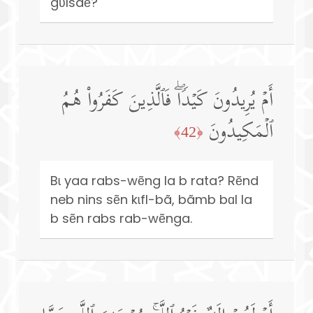
gʋlsdẽ?
أَمۡ یُرِیدُونَ كَیۡدࣰاۖ فَٱلَّذِینَ كَفَرُوا۟ هُمُ
ٱلۡمَكِیدُونَ
﴿42﴾
Bɩ yaa rabs-wẽng la b rata? Rẽnd
neb nins sẽn kɩfl-bã, bãmb bɑl la
b sẽn rabs rab-wẽnga.