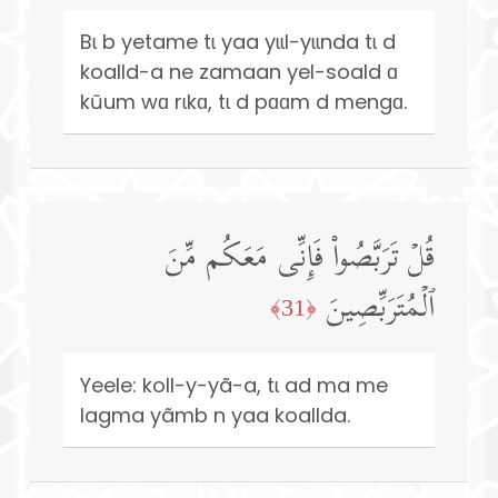
Bɩ b yetame tɩ yaa yɩɩl-yɩɩnda tɩ d
koalld-a ne zamaan yel-soald ɑ
kũum wɑ rɩkɑ, tɩ d pɑɑm d mengɑ.
قُلۡ تَرَبَّصُوا۟ فَإِنِّی مَعَكُم مِّنَ
ٱلۡمُتَرَبِّصِینَ
﴿31﴾
Yeele: koll-y-yã-a, tɩ ad ma me
lagma yãmb n yaa koallda.