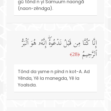
gũ tõnd n yi Samuum naongã
(naon-zẽndga).
إِنَّا كُنَّا مِن قَبۡلُ نَدۡعُوهُۖ إِنَّهُۥ هُوَ ٱلۡبَرُّ
ٱلرَّحِیمُ
﴿28﴾
Tõnd da yɩɩme n pĩnd n kot-A. Ad
Yẽnda, Yẽ la manegda, Yẽ la
Yoalsda.