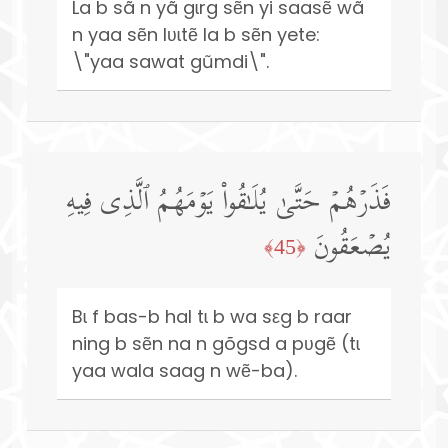
La b sã n yã gɩrg sẽn yi saasẽ wã
n yaa sẽn lʋɩtẽ la b sẽn yete:
\"yaa sawat gũmdi\".
فَذَرۡهُمۡ حَتَّىٰ یُلَـٰقُوا۟ یَوۡمَهُمُ ٱلَّذِی فِیهِ
یُصۡعَقُونَ
﴿45﴾
Bɩ f bas-b hal tɩ b wa sεg b raar
ning b sẽn na n gõgsd a pʋgẽ (tɩ
yaa wala saag n wẽ-ba).