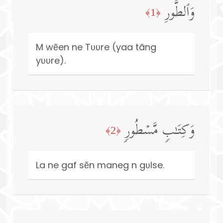
وَٱلطُّورِ
﴿1﴾
M wẽen ne Tʋʋre (yaa tãng
yʋʋre).
وَكِتَـٰبࣲ مَّسۡطُورࣲ
﴿2﴾
La ne gaf sẽn maneg n gʋlse.