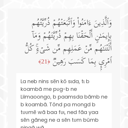
وَٱلَّذِینَ ءَامَنُوا۟ وَٱتَّبَعَتۡهُمۡ ذُرِّیَّتُهُم
بِإِیمَـٰنٍ أَلۡحَقۡنَا بِهِمۡ ذُرِّیَّتَهُمۡ وَمَاۤ
أَلَتۡنَـٰهُم مِّنۡ عَمَلِهِم مِّن شَیۡءࣲۚ كُلُّ
ٱمۡرِىِٕۭ بِمَا كَسَبَ رَهِینࣱ
﴿21﴾
La neb nins sẽn kõ sɩda, tɩ b
koambã me pʋg-b ne
Liimaoongo, b paamsda bãmb ne
b koambã. Tõnd pa mongd b
tʋʋmẽ wã baa fʋɩ, ned fãa yaa
sẽn gãneg ne a sẽn tʋm bũmb
ningã wã.