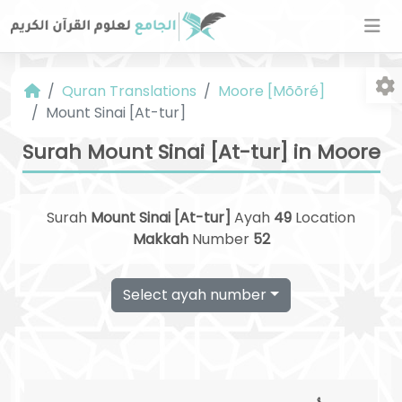
Quran Translations
Moore [Mõõré]
Mount Sinai [At-tur]
Surah Mount Sinai [At-tur] in Moore
Surah
Mount Sinai [At-tur]
Ayah
49
Location
Fo
Makkah
Number
52
Select ayah number