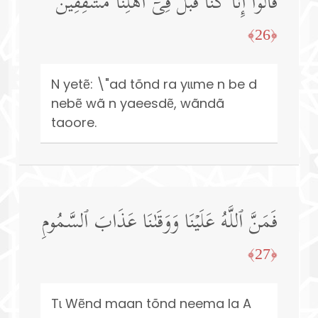
قَالُوۤا۟ إِنَّا كُنَّا قَبۡلُ فِیۤ أَهۡلِنَا مُشۡفِقِینَ
﴿26﴾
N yetẽ: \"ad tõnd ra yɩɩme n be d
nebẽ wã n yaeesdẽ, wãndã
taoore.
فَمَنَّ ٱللَّهُ عَلَیۡنَا وَوَقَىٰنَا عَذَابَ ٱلسَّمُومِ
﴿27﴾
Tɩ Wẽnd maan tõnd neema la A