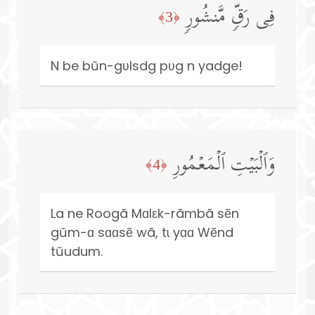
فِی رَقࣲّ مَّنشُورࣲ
﴿3﴾
N be bũn-gʋlsdg pʋg n yadge!
وَٱلۡبَیۡتِ ٱلۡمَعۡمُورِ
﴿4﴾
La ne Roogã Mɑlεk-rãmbã sẽn
gũm-ɑ sɑɑsẽ wã, tɩ yɑɑ Wẽnd
tũudum.