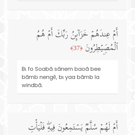
أَمۡ عِندَهُمۡ خَزَاۤىِٕنُ رَبِّكَ أَمۡ هُمُ
ٱلۡمُصَۣیۡطِرُونَ
﴿37﴾
Bɩ fo Soabã sãnem baoã bee
bãmb nengẽ, bɩ yaa bãmb la
windbã.
أَمۡ لَهُمۡ سُلَّمࣱ یَسۡتَمِعُونَ فِیهِۖ فَلۡیَأۡتِ