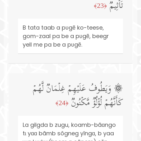
تَأۡثِیمࣱ
﴿23﴾
B tata taab a pʋgẽ ko-teese,
gom-zaal pa be a pʋgẽ, beegr
yell me pa be a pʋgẽ.
۞ وَیَطُوفُ عَلَیۡهِمۡ غِلۡمَانࣱ لَّهُمۡ
كَأَنَّهُمۡ لُؤۡلُؤࣱ مَّكۡنُونࣱ
﴿24﴾
La gilgda b zugu, koamb-bãɑngo
tɩ yɑɑ bãmb sõgneg yĩngɑ, b yaa