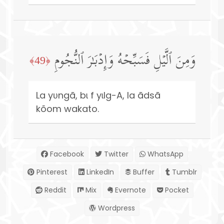
وَمِنَ ٱلَّیۡلِ فَسَبِّحۡهُ وَإِدۡبَـٰرَ ٱلنُّجُومِ
﴿49﴾
La yʋngã, bɩ f yɩlg-A, la ãdsã
kõom wakato.
Facebook
Twitter
WhatsApp
Pinterest
LinkedIn
Buffer
Tumblr
Reddit
Mix
Evernote
Pocket
Wordpress