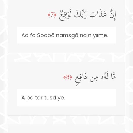
إِنَّ عَذَابَ رَبِّكَ لَوَ ٰ⁠قِعࣱ
﴿7﴾
Ad fo Soabã namsgã na n yɩɩme.
مَّا لَهُۥ مِن دَافِعࣲ
﴿8﴾
A pa tar tusd ye.