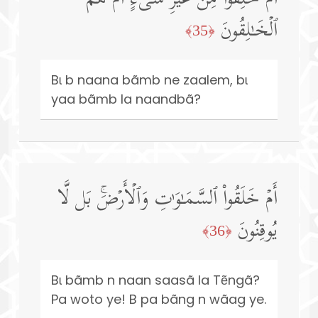
ٱلۡخَـٰلِقُونَ
﴿35﴾
Bɩ b naana bãmb ne zaalem, bɩ
yaa bãmb la naandbã?
أَمۡ خَلَقُوا۟ ٱلسَّمَـٰوَ ٰ⁠تِ وَٱلۡأَرۡضَۚ بَل لَّا
یُوقِنُونَ
﴿36﴾
Bɩ bãmb n naan saasã la Tẽngã?
Pa woto ye! B pa bãng n wãag ye.