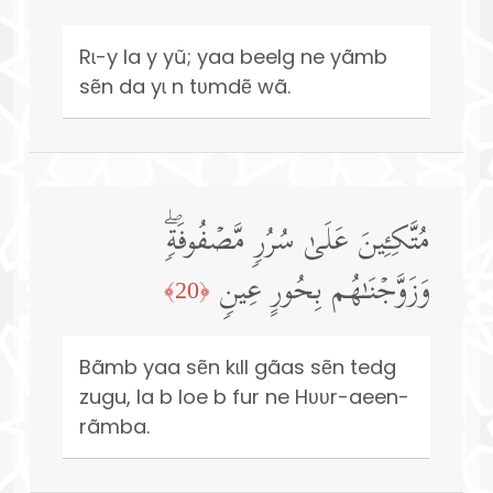
Rɩ-y la y yũ; yaa beelg ne yãmb
sẽn da yɩ n tʋmdẽ wã.
مُتَّكِـِٔینَ عَلَىٰ سُرُرࣲ مَّصۡفُوفَةࣲۖ
وَزَوَّجۡنَـٰهُم بِحُورٍ عِینࣲ
﴿20﴾
Bãmb yaa sẽn kɩll gãas sẽn tedg
zugu, la b loe b fur ne Hʋʋr-aeen-
rãmba.