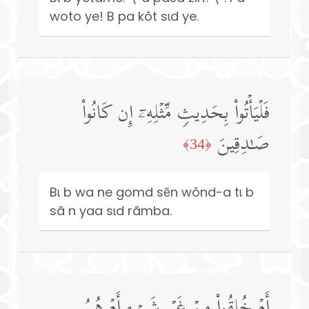
woto ye! B pa kõt sɩd ye.
فَلۡیَأۡتُوا۟ بِحَدِیثࣲ مِّثۡلِهِۦۤ إِن كَانُوا۟
صَـٰدِقِینَ
﴿34﴾
Bɩ b wa ne gomd sẽn wõnd-a tɩ b
sã n yaa sɩd rãmba.
أَمۡ خُلِقُوا۟ مِنۡ غَیۡرِ شَیۡءٍ أَمۡ هُمُ