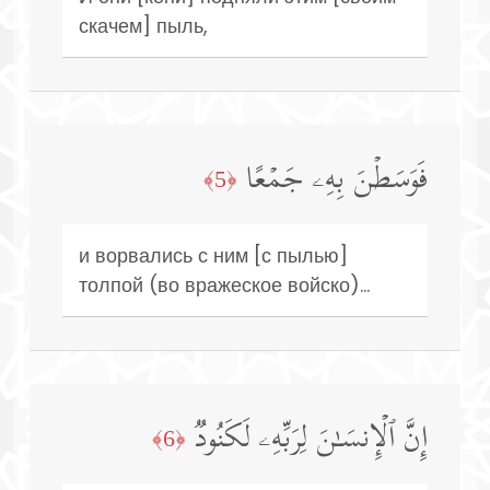
скачем] пыль,
فَوَسَطۡنَ بِهِۦ جَمۡعًا
﴿5﴾
и ворвались с ним [с пылью]
толпой (во вражеское войско)...
إِنَّ ٱلۡإِنسَـٰنَ لِرَبِّهِۦ لَكَنُودࣱ
﴿6﴾