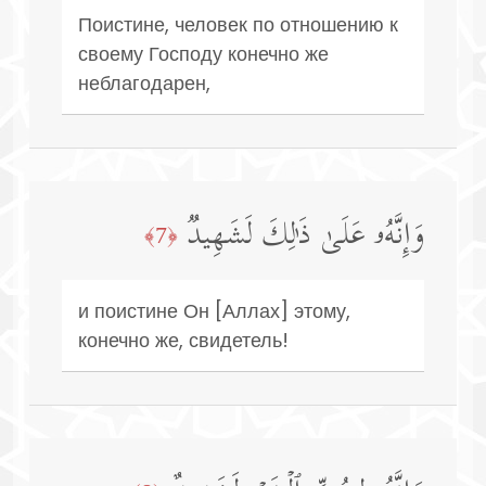
Поистине, человек по отношению к
своему Господу конечно же
неблагодарен,
وَإِنَّهُۥ عَلَىٰ ذَ ٰ⁠لِكَ لَشَهِیدࣱ
﴿7﴾
и поистине Он [Аллах] этому,
конечно же, свидетель!