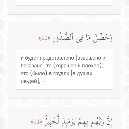
وَحُصِّلَ مَا فِی ٱلصُّدُورِ
﴿10﴾
и будет представлено [взвешено и
показано] то (хорошее и плохое),
что (было) в грудях [в душах
людей], –
إِنَّ رَبَّهُم بِهِمۡ یَوۡمَىِٕذࣲ لَّخَبِیرُۢ
﴿11﴾