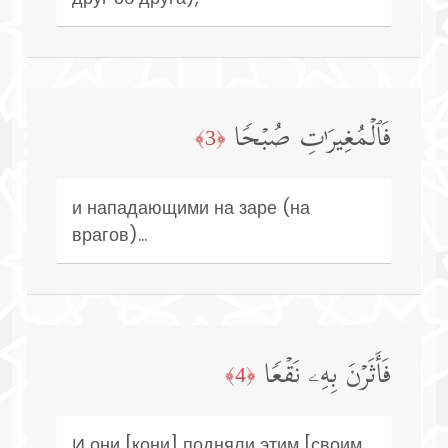
فَٱلۡمُغِیرَ ٰ⁠تِ صُبۡحࣰا
﴿3﴾
и нападающими на заре (на
врагов)...
فَأَثَرۡنَ بِهِۦ نَقۡعࣰا
﴿4﴾
И они [кони] подняли этим [своим