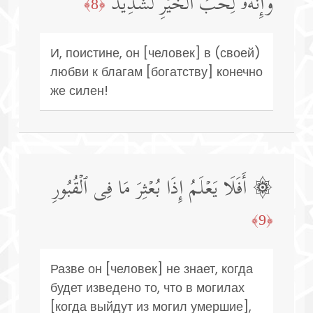
وَإِنَّهُۥ لِحُبِّ ٱلۡخَیۡرِ لَشَدِیدٌ
﴿8﴾
И, поистине, он [человек] в (своей)
любви к благам [богатству] конечно
же силен!
۞ أَفَلَا یَعۡلَمُ إِذَا بُعۡثِرَ مَا فِی ٱلۡقُبُورِ
﴿9﴾
Разве он [человек] не знает, когда
будет изведено то, что в могилах
[когда выйдут из могил умершие],