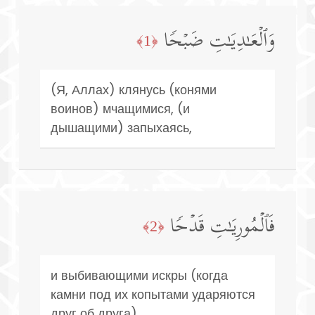
وَٱلۡعَـٰدِیَـٰتِ ضَبۡحࣰا
﴿1﴾
(Я, Аллах) клянусь (конями
воинов) мчащимися, (и
дышащими) запыхаясь,
فَٱلۡمُورِیَـٰتِ قَدۡحࣰا
﴿2﴾
и выбивающими искры (когда
камни под их копытами ударяются
друг об друга),