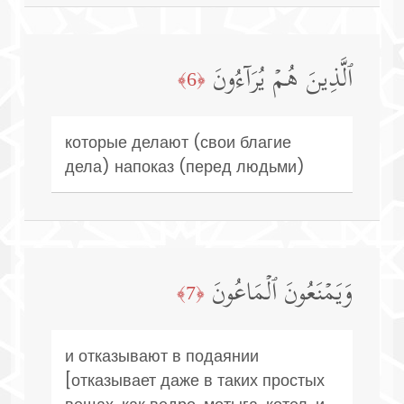
ٱلَّذِینَ هُمۡ یُرَاۤءُونَ
﴿6﴾
которые делают (свои благие
дела) напоказ (перед людьми)
وَیَمۡنَعُونَ ٱلۡمَاعُونَ
﴿7﴾
и отказывают в подаянии
[отказывает даже в таких простых