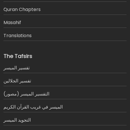
َQuran Chapters
Masahif
Translations
The Tafsirs
تفسير المیسر
تفسير الجلالين
التفسير الميسر (مصور)
الميسر في غريب القرآن الكريم
التجويد الميسر