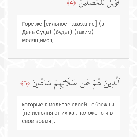
فَوَیۡلࣱ لِّلۡمُصَلِّینَ
﴿4﴾
Горе же [сильное наказание] (в
День Суда) (будет) (таким)
молящимся,
ٱلَّذِینَ هُمۡ عَن صَلَاتِهِمۡ سَاهُونَ
﴿5﴾
которые к молитве своей небрежны
[не исполняют их как положено и в
свое время],