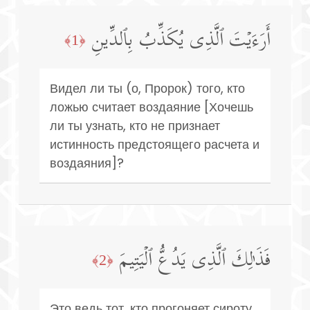
أَرَءَیۡتَ ٱلَّذِی یُكَذِّبُ بِٱلدِّینِ
﴿1﴾
Видел ли ты (о, Пророк) того, кто
ложью считает воздаяние [Хочешь
ли ты узнать, кто не признает
истинность предстоящего расчета и
воздаяния]?
فَذَ ٰ⁠لِكَ ٱلَّذِی یَدُعُّ ٱلۡیَتِیمَ
﴿2﴾
Это ведь тот, кто прогоняет сироту