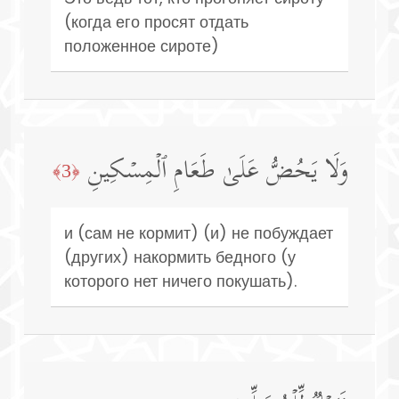
(когда его просят отдать
положенное сироте)
وَلَا یَحُضُّ عَلَىٰ طَعَامِ ٱلۡمِسۡكِینِ
﴿3﴾
и (сам не кормит) (и) не побуждает
(других) накормить бедного (у
которого нет ничего покушать).