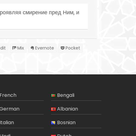
проявляя смирение пред Ним, и
dit
Mix
Evernote
Pocket
French
Bengali
German
Albanian
Italian
Bosnian