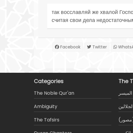
так восславляй же хвалой Госпо
считая свои дела недостаточны
Facebook
Twitter
Whats
Categories
The T
The Noble Qur'an
المیسر
Ambiguity
لجلالين
The Tafsirs
 (مصور