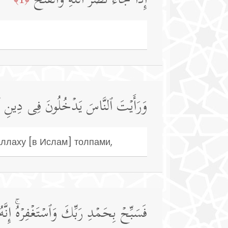
إِذَا جَاۤءَ نَصۡرُ ٱللَّهِ وَٱلۡفَتۡحُ
وَرَأَیۡتَ ٱلنَّاسَ یَدۡخُلُونَ فِی دِینِ ٱللّ
Аллаху [в Ислам] толпами,
فَسَبِّحۡ بِحَمۡدِ رَبِّكَ وَٱسۡتَغۡفِرۡهُۚ إِنَّهُ