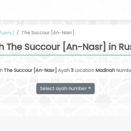
 Адель]
The Succour [An-Nasr]
h The Succour [An-Nasr] in Ru
ah
The Succour [An-Nasr]
Ayah
3
Location
Madinah
Numb
Select ayah number