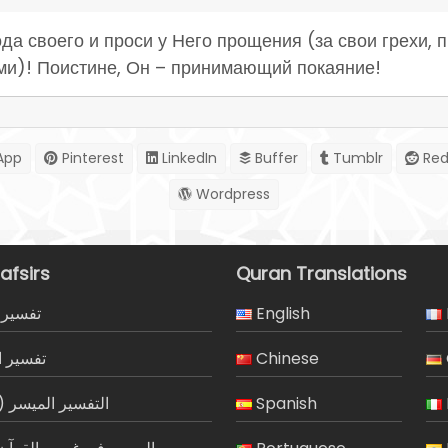
да своего и проси у Него прощения (за свои грехи, 
ми)! Поистине, Он – принимающий покаяние!
App
Pinterest
LinkedIn
Buffer
Tumblr
Red
Wordpress
afsirs
Quran Translations
تفسير 
English
تفسير ا
Chinese
التفسير الميسر)
Spanish