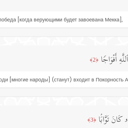
победа [когда верующими будет завоевана Мекка],
َهِ أَفۡوَاجࣰا
﴿2﴾
люди [многие народы] (станут) входит в Покорность 
ۥ كَانَ تَوَّابَۢا
﴿3﴾