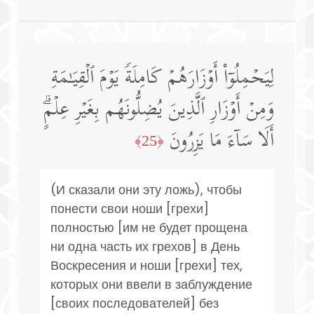
لِیَحۡمِلُوۤا۟ أَوۡزَارَهُمۡ كَامِلَةࣰ یَوۡمَ ٱلۡقِیَـٰمَةِ
وَمِنۡ أَوۡزَارِ ٱلَّذِینَ یُضِلُّونَهُم بِغَیۡرِ عِلۡمٍۗ
أَلَا سَاۤءَ مَا یَزِرُونَ
﴿25﴾
(И сказали они эту ложь), чтобы
понести свои ноши [грехи]
полностью [им не будет прощена
ни одна часть их грехов] в День
Воскресения и ноши [грехи] тех,
которых они ввели в заблуждение
[своих последователей] без