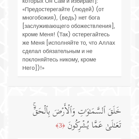
которых Он Сам и избирает]:
«Предостерегайте (людей) (от
многобожия), (ведь) нет бога
[заслуживающего обожествления],
кроме Меня! (Так) остерегайтесь
же Меня [исполняйте то, что Аллах
сделал обязательным и не
поклоняйтесь никому, кроме
Него])!»
خَلَقَ ٱلسَّمَـٰوَ ٰ⁠تِ وَٱلۡأَرۡضَ بِٱلۡحَقِّۚ
تَعَـٰلَىٰ عَمَّا یُشۡرِكُونَ
﴿3﴾