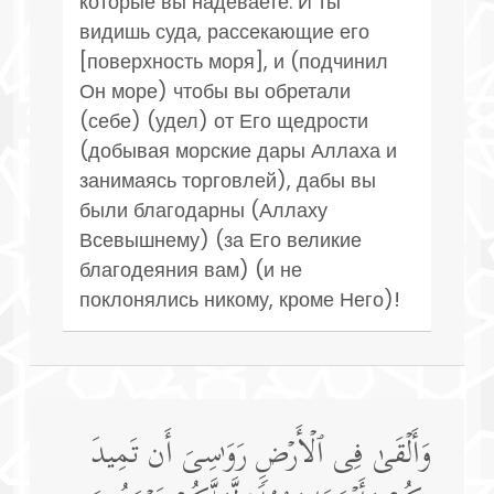
которые вы надеваете. И ты
видишь суда, рассекающие его
[поверхность моря], и (подчинил
Он море) чтобы вы обретали
(себе) (удел) от Его щедрости
(добывая морские дары Аллаха и
занимаясь торговлей), дабы вы
были благодарны (Аллаху
Всевышнему) (за Его великие
благодеяния вам) (и не
поклонялись никому, кроме Него)!
وَأَلۡقَىٰ فِی ٱلۡأَرۡضِ رَوَ ٰ⁠سِیَ أَن تَمِیدَ