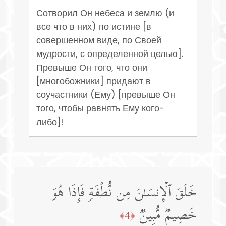
Сотворил Он небеса и землю (и
все что в них) по истине [в
совершенном виде, по Своей
мудрости, с определенной целью].
Превыше Он того, что они
[многобожники] придают в
соучастники (Ему) [превыше Он
того, чтобы равнять Ему кого-
либо]!
خَلَقَ ٱلۡإِنسَـٰنَ مِن نُّطۡفَةࣲ فَإِذَا هُوَ
خَصِیمࣱ مُّبِینࣱ
﴿4﴾