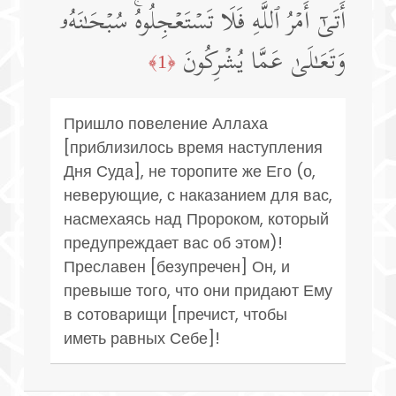
أَتَىٰۤ أَمۡرُ ٱللَّهِ فَلَا تَسۡتَعۡجِلُوهُۚ سُبۡحَـٰنَهُۥ
وَتَعَـٰلَىٰ عَمَّا یُشۡرِكُونَ
﴿1﴾
Пришло повеление Аллаха
[приблизилось время наступления
Дня Суда], не торопите же Его (о,
неверующие, с наказанием для вас,
насмехаясь над Пророком, который
предупреждает вас об этом)!
Преславен [безупречен] Он, и
превыше того, что они придают Ему
в сотоварищи [пречист, чтобы
иметь равных Себе]!