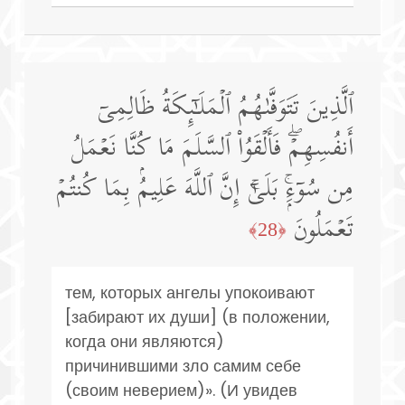
ٱلَّذِینَ تَتَوَفَّىٰهُمُ ٱلۡمَلَـٰۤىِٕكَةُ ظَالِمِیۤ
أَنفُسِهِمۡۖ فَأَلۡقَوُا۟ ٱلسَّلَمَ مَا كُنَّا نَعۡمَلُ
مِن سُوۤءِۭۚ بَلَىٰۤۚ إِنَّ ٱللَّهَ عَلِیمُۢ بِمَا كُنتُمۡ
تَعۡمَلُونَ
﴿28﴾
тем, которых ангелы упокоивают
[забирают их души] (в положении,
когда они являются)
причинившими зло самим себе
(своим неверием)». (И увидев