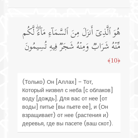
هُوَ ٱلَّذِیۤ أَنزَلَ مِنَ ٱلسَّمَاۤءِ مَاۤءࣰۖ لَّكُم
مِّنۡهُ شَرَابࣱ وَمِنۡهُ شَجَرࣱ فِیهِ تُسِیمُونَ
﴿10﴾
(Только) Он [Аллах] – Тот,
Который низвел с неба [с облаков]
воду [дождь]. Для вас от нее [от
воды] питье [вы пьете ее], и (Он
взращивает) от нее (растения и)
деревья, где вы пасете (ваш скот).