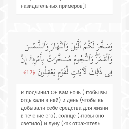
назидательных примеров]!
وَسَخَّرَ لَكُمُ ٱلَّیۡلَ وَٱلنَّهَارَ وَٱلشَّمۡسَ
وَٱلۡقَمَرَۖ وَٱلنُّجُومُ مُسَخَّرَ ٰ⁠تُۢ بِأَمۡرِهِۦۤۚ إِنَّ
فِی ذَ ٰ⁠لِكَ لَـَٔایَـٰتࣲ لِّقَوۡمࣲ یَعۡقِلُونَ
﴿12﴾
И подчинил Он вам ночь (чтобы вы
отдыхали в ней) и день (чтобы вы
добывали себе средства для жизни
в течение его), солнце (чтобы оно
светило) и луну (как отражатель