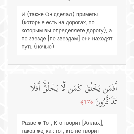
И (также Он сделал) приметы
(которые есть на дорогах, по
которым вы определяете дорогу), а
по звезде [по звездам] они находят
путь (ночью).
أَفَمَن یَخۡلُقُ كَمَن لَّا یَخۡلُقُۚ أَفَلَا
تَذَكَّرُونَ
﴿17﴾
Разве ж Тот, Кто творит [Аллах],
таков же, как тот, кто не творит