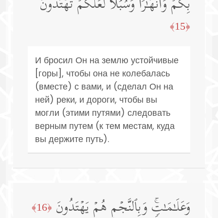
بِكُمۡ وَأَنۡهَـٰرࣰا وَسُبُلࣰا لَّعَلَّكُمۡ تَهۡتَدُونَ
﴿15﴾
И бросил Он на землю устойчивые
[горы], чтобы она не колебалась
(вместе) с вами, и (сделал Он на
ней) реки, и дороги, чтобы вы
могли (этими путями) следовать
верным путем (к тем местам, куда
вы держите путь).
وَعَلَـٰمَـٰتࣲۚ وَبِٱلنَّجۡمِ هُمۡ یَهۡتَدُونَ
﴿16﴾