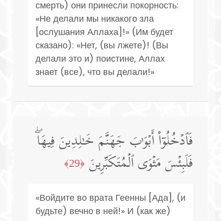
смерть) они принесли покорность:
«Не делали мы никакого зла
[ослушания Аллаха]!» (Им будет
сказано): «Нет, (вы лжете)! (Вы
делали это и) поистине, Аллах
знает (все), что вы делали!»
فَٱدۡخُلُوۤا۟ أَبۡوَ ٰ⁠بَ جَهَنَّمَ خَـٰلِدِینَ فِیهَاۖ
فَلَبِئۡسَ مَثۡوَى ٱلۡمُتَكَبِّرِینَ
﴿29﴾
«Войдите во врата Геенны [Ада], (и
будьте) вечно в ней!» И (как же)