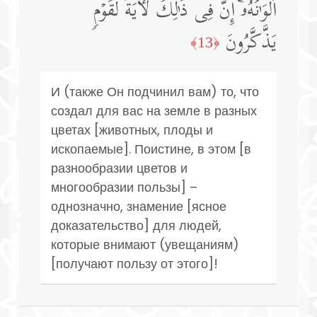
أَلۡوَ ٰ⁠نُهُۥۤۚ إِنَّ فِی ذَ ٰ⁠لِكَ لَـَٔایَةࣰ لِّقَوۡمࣲ
یَذَّكَّرُونَ
﴿13﴾
И (также Он подчинил вам) то, что
создал для вас на земле в разных
цветах [животных, плоды и
ископаемые]. Поистине, в этом [в
разнообразии цветов и
многообразии пользы] –
однозначно, знамение [ясное
доказательство] для людей,
которые внимают (увещаниям)
[получают пользу от этого]!