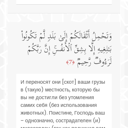
وَتَحۡمِلُ أَثۡقَالَكُمۡ إِلَىٰ بَلَدࣲ لَّمۡ تَكُونُوا۟
بَـٰلِغِیهِ إِلَّا بِشِقِّ ٱلۡأَنفُسِۚ إِنَّ رَبَّكُمۡ
لَرَءُوفࣱ رَّحِیمࣱ
﴿7﴾
И переносят они [скот] ваши грузы
в (такую) местность, которую бы
вы не достигли без утомления
самих себя (без использования
животных). Поистине, Господь ваш
– однозначно, сострадателен (и)