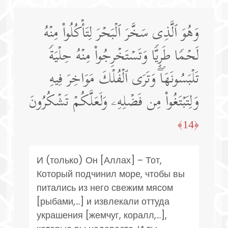
وَهُوَ ٱلَّذِی سَخَّرَ ٱلۡبَحۡرَ لِتَأۡكُلُوا۟ مِنۡهُ
لَحۡمࣰا طَرِیࣰّا وَتَسۡتَخۡرِجُوا۟ مِنۡهُ حِلۡیَةࣰ
تَلۡبَسُونَهَاۖ وَتَرَى ٱلۡفُلۡكَ مَوَاخِرَ فِیهِ
وَلِتَبۡتَغُوا۟ مِن فَضۡلِهِۦ وَلَعَلَّكُمۡ تَشۡكُرُونَ
﴿14﴾
И (только) Он [Аллах] – Тот,
Который подчинил море, чтобы вы
питались из него свежим мясом
[рыбами,...] и извлекали оттуда
украшения [жемчуг, коралл,...],