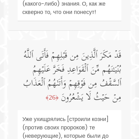
(какого-либо) знания. О, как же
скверно то, что они понесут!
قَدۡ مَكَرَ ٱلَّذِینَ مِن قَبۡلِهِمۡ فَأَتَى ٱللَّهُ
بُنۡیَـٰنَهُم مِّنَ ٱلۡقَوَاعِدِ فَخَرَّ عَلَیۡهِمُ
ٱلسَّقۡفُ مِن فَوۡقِهِمۡ وَأَتَىٰهُمُ ٱلۡعَذَابُ
مِنۡ حَیۡثُ لَا یَشۡعُرُونَ
﴿26﴾
Уже ухищрялись [строили козни]
(против своих пророков) те
(неверующие), которые были до