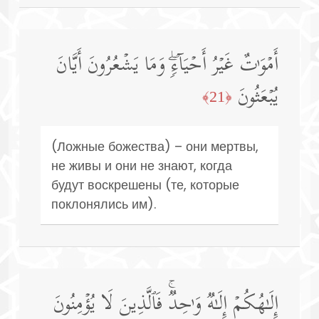
أَمۡوَ ٰ⁠تٌ غَیۡرُ أَحۡیَاۤءࣲۖ وَمَا یَشۡعُرُونَ أَیَّانَ
یُبۡعَثُونَ
﴿21﴾
(Ложные божества) – они мертвы,
не живы и они не знают, когда
будут воскрешены (те, которые
поклонялись им).
إِلَـٰهُكُمۡ إِلَـٰهࣱ وَ ٰ⁠حِدࣱۚ فَٱلَّذِینَ لَا یُؤۡمِنُونَ