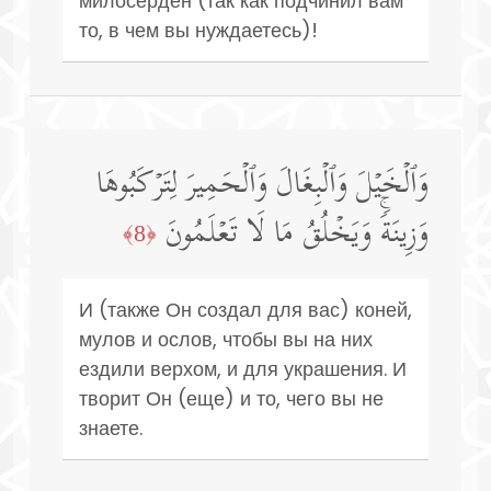
милосерден (так как подчинил вам
то, в чем вы нуждаетесь)!
وَٱلۡخَیۡلَ وَٱلۡبِغَالَ وَٱلۡحَمِیرَ لِتَرۡكَبُوهَا
وَزِینَةࣰۚ وَیَخۡلُقُ مَا لَا تَعۡلَمُونَ
﴿8﴾
И (также Он создал для вас) коней,
мулов и ослов, чтобы вы на них
ездили верхом, и для украшения. И
творит Он (еще) и то, чего вы не
знаете.