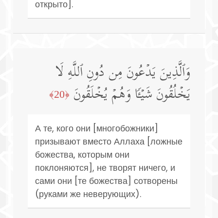
открыто].
وَٱلَّذِینَ یَدۡعُونَ مِن دُونِ ٱللَّهِ لَا
یَخۡلُقُونَ شَیۡـࣰٔا وَهُمۡ یُخۡلَقُونَ
﴿20﴾
А те, кого они [многобожники]
призывают вместо Аллаха [ложные
божества, которым они
поклоняются], не творят ничего, и
сами они [те божества] сотворены
(руками же неверующих).