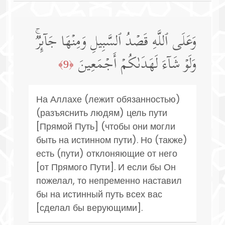
وَعَلَى ٱللَّهِ قَصۡدُ ٱلسَّبِیلِ وَمِنۡهَا جَاۤىِٕرࣱۚ
وَلَوۡ شَاۤءَ لَهَدَىٰكُمۡ أَجۡمَعِینَ
﴿9﴾
На Аллахе (лежит обязанностью)
(разъяснить людям) цель пути
[Прямой Путь] (чтобы они могли
быть на истинном пути). Но (также)
есть (пути) отклоняющие от него
[от Прямого Пути]. И если бы Он
пожелал, то непременно наставил
бы на истинный путь всех вас
[сделал бы верующими].