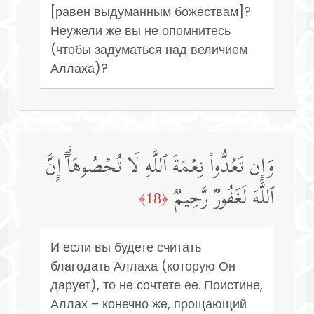
[равен выдуманным божествам]?
Неужели же вы не опомнитесь
(чтобы задуматься над величием
Аллаха)?
وَإِن تَعُدُّوا۟ نِعۡمَةَ ٱللَّهِ لَا تُحۡصُوهَاۤۗ إِنَّ
ٱللَّهَ لَغَفُورࣱ رَّحِیمࣱ
﴿18﴾
И если вы будете считать
благодать Аллаха (которую Он
дарует), то не сочтете ее. Поистине,
Аллах – конечно же, прощающий