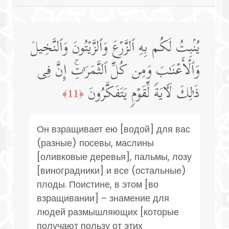
یُنۢبِتُ لَكُم بِهِ ٱلزَّرۡعَ وَٱلزَّیۡتُونَ وَٱلنَّخِیلَ
وَٱلۡأَعۡنَـٰبَ وَمِن كُلِّ ٱلثَّمَرَ ٰ⁠تِۚ إِنَّ فِی
ذَ ٰ⁠لِكَ لَـَٔایَةࣰ لِّقَوۡمࣲ یَتَفَكَّرُونَ
﴿11﴾
Он взращивает ею [водой] для вас
(разные) посевы, маслины
[оливковые деревья], пальмы, лозу
[виноградники] и все (остальные)
плоды. Поистине, в этом [во
взращивании] – знамение для
людей размышляющих [которые
получают пользу от этих