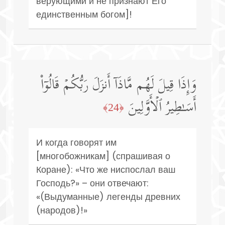
верующими и не признают Его
единственным богом]!
وَإِذَا قِیلَ لَهُم مَّاذَاۤ أَنزَلَ رَبُّكُمۡ قَالُوۤا۟
أَسَـٰطِیرُ ٱلۡأَوَّلِینَ
﴿24﴾
И когда говорят им
[многобожникам] (спрашивая о
Коране): «Что же ниспослал ваш
Господь?» – они отвечают:
«(Выдуманные) легенды древних
(народов)!»