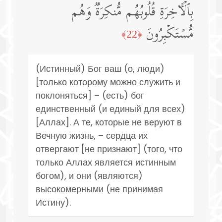
بِٱلۡـَٔاخِرَةِ قُلُوبُهُم مُّنكِرَةࣱ وَهُم
مُّسۡتَكۡبِرُونَ
﴿22﴾
(Истинный) Бог ваш (о, люди)
[только которому можно служить и
поклоняться] – (есть) бог
единственный (и единый для всех)
[Аллах]. А те, которые не веруют в
Вечную жизнь, – сердца их
отвергают [не признают] (того, что
только Аллах является истинным
богом), и они (являются)
высокомерными (не принимая
Истину).