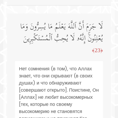
لَا جَرَمَ أَنَّ ٱللَّهَ یَعۡلَمُ مَا یُسِرُّونَ وَمَا
یُعۡلِنُونَۚ إِنَّهُۥ لَا یُحِبُّ ٱلۡمُسۡتَكۡبِرِینَ
﴿23﴾
Нет сомнения (в том), что Аллах
знает, что они скрывают (в своих
душах) и что обнаруживают
[совершают открыто]. Поистине, Он
[Аллах] не любит высокомерных
[тех, которые по своему
высокомерию не становятся