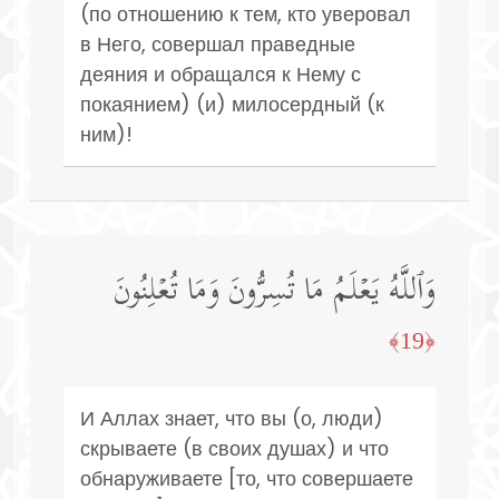
(по отношению к тем, кто уверовал
в Него, совершал праведные
деяния и обращался к Нему с
покаянием) (и) милосердный (к
ним)!
وَٱللَّهُ یَعۡلَمُ مَا تُسِرُّونَ وَمَا تُعۡلِنُونَ
﴿19﴾
И Аллах знает, что вы (о, люди)
скрываете (в своих душах) и что
обнаруживаете [то, что совершаете