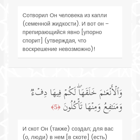
Сотворил Он человека из капли
(семенной жидкости). И вот он –
препирающийся явно [упорно
спорит] (утверждая, что
воскрешение невозможно)!
وَٱلۡأَنۡعَـٰمَ خَلَقَهَاۖ لَكُمۡ فِیهَا دِفۡءࣱ
وَمَنَـٰفِعُ وَمِنۡهَا تَأۡكُلُونَ
﴿5﴾
И скот Он (также) создал; для вас
(о, люди) в нем [в скоте] (есть)