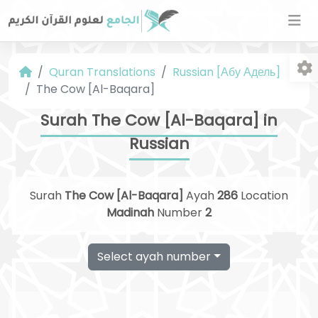
Quran Translations
Russian [Абу Адель]
The Cow [Al-Baqara]
Surah The Cow [Al-Baqara] in
Russian
Fo
Surah
The Cow [Al-Baqara]
Ayah
286
Location
Madinah
Number
2
Select ayah number