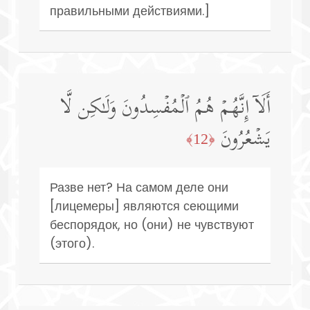
правильными действиями.]
أَلَاۤ إِنَّهُمۡ هُمُ ٱلۡمُفۡسِدُونَ وَلَـٰكِن لَّا
یَشۡعُرُونَ
﴿12﴾
Разве нет? На самом деле они
[лицемеры] являются сеющими
беспорядок, но (они) не чувствуют
(этого).