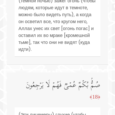
(темной ночью) зажег огонь (чтобы
людям, которые идут в темноте,
можно было видеть путь), а когда
он осветил все, что кругом него,
Аллах унес их свет [огонь погас] и
оставил их во мраке [кромешной
тьме], так что они не видят (куда
идти).
صُمُّۢ بُكۡمٌ عُمۡیࣱ فَهُمۡ لَا یَرۡجِعُونَ
﴿18﴾
(Эти лицемеры) глухие (чтобы