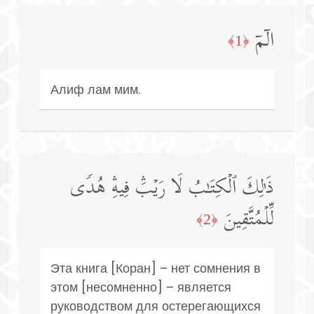
الۤمۤ
﴿1﴾
Алиф лам мим.
ذَ ٰ⁠لِكَ ٱلۡكِتَـٰبُ لَا رَیۡبَۛ فِیهِۛ هُدࣰى
لِّلۡمُتَّقِینَ
﴿2﴾
Эта книга [Коран] – нет сомнения в
этом [несомненно] – является
руководством для остерегающихся