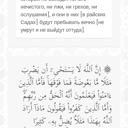
нечистого, ни лжи, ни грехов, ни
ослушания], и они в них [в райских
Садах] будут пребывать вечно [не
умрут и не выйдут оттуда].
۞ إِنَّ ٱللَّهَ لَا یَسۡتَحۡیِۦۤ أَن یَضۡرِبَ
مَثَلࣰا مَّا بَعُوضَةࣰ فَمَا فَوۡقَهَاۚ فَأَمَّا ٱلَّذِینَ
ءَامَنُوا۟ فَیَعۡلَمُونَ أَنَّهُ ٱلۡحَقُّ مِن رَّبِّهِمۡۖ
وَأَمَّا ٱلَّذِینَ كَفَرُوا۟ فَیَقُولُونَ مَاذَاۤ أَرَادَ
ٱللَّهُ بِهَـٰذَا مَثَلࣰاۘ یُضِلُّ بِهِۦ كَثِیرࣰا