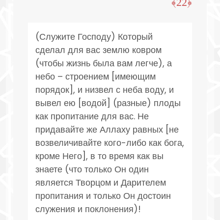
﴿22﴾
(Служите Господу) Который
сделал для вас землю ковром
(чтобы жизнь была вам легче), а
небо – строением [имеющим
порядок], и низвел с неба воду, и
вывел ею [водой] (разные) плоды
как пропитание для вас. Не
придавайте же Аллаху равных [не
возвеличивайте кого-либо как бога,
кроме Него], в то время как вы
знаете (что только Он один
является Творцом и Дарителем
пропитания и только Он достоин
служения и поклонения)!