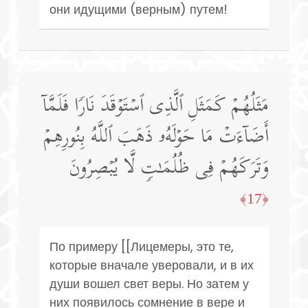
они идущими (верным) путем!
مَثَلُهُمۡ كَمَثَلِ ٱلَّذِی ٱسۡتَوۡقَدَ نَارࣰا فَلَمَّاۤ
أَضَاۤءَتۡ مَا حَوۡلَهُۥ ذَهَبَ ٱللَّهُ بِنُورِهِمۡ
وَتَرَكَهُمۡ فِی ظُلُمَـٰتࣲ لَّا یُبۡصِرُونَ
﴿17﴾
По примеру [[Лицемеры, это те,
которые вначале уверовали, и в их
души вошел свет веры. Но затем у
них появилось сомнение в вере и