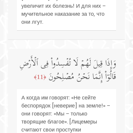
увеличит их болезнь! И для них –
мучительное наказание за то, что
они лгут.
وَإِذَا قِیلَ لَهُمۡ لَا تُفۡسِدُوا۟ فِی ٱلۡأَرۡضِ
قَالُوۤا۟ إِنَّمَا نَحۡنُ مُصۡلِحُونَ
﴿11﴾
А когда им говорят: «Не сейте
беспорядок [неверие] на земле!» –
они говорят: «Мы – только
творящие благое». [Лицемеры
считают свои проступки