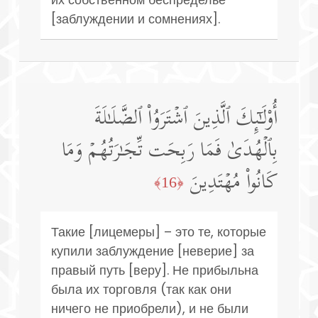
[заблуждении и сомнениях].
أُو۟لَـٰۤىِٕكَ ٱلَّذِینَ ٱشۡتَرَوُا۟ ٱلضَّلَـٰلَةَ
بِٱلۡهُدَىٰ فَمَا رَبِحَت تِّجَـٰرَتُهُمۡ وَمَا
كَانُوا۟ مُهۡتَدِینَ
﴿16﴾
Такие [лицемеры] – это те, которые
купили заблуждение [неверие] за
правый путь [веру]. Не прибыльна
была их торговля (так как они
ничего не приобрели), и не были