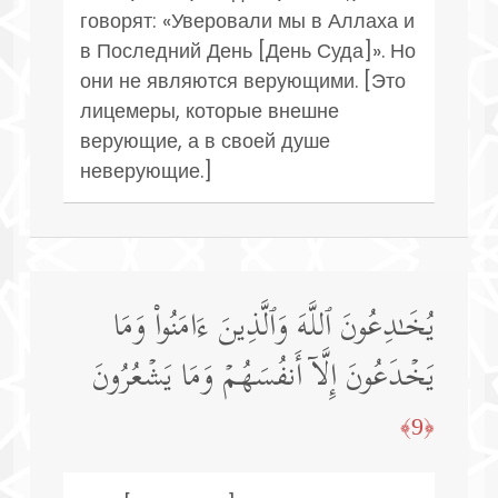
говорят: «Уверовали мы в Аллаха и
в Последний День [День Суда]». Но
они не являются верующими. [Это
лицемеры, которые внешне
верующие, а в своей душе
неверующие.]
یُخَـٰدِعُونَ ٱللَّهَ وَٱلَّذِینَ ءَامَنُوا۟ وَمَا
یَخۡدَعُونَ إِلَّاۤ أَنفُسَهُمۡ وَمَا یَشۡعُرُونَ
﴿9﴾