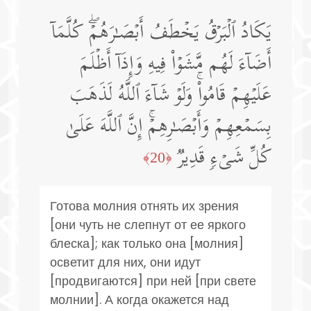
یَكَادُ ٱلۡبَرۡقُ یَخۡطَفُ أَبۡصَـٰرَهُمۡۖ كُلَّمَاۤ
أَضَاۤءَ لَهُم مَّشَوۡا۟ فِیهِ وَإِذَاۤ أَظۡلَمَ
عَلَیۡهِمۡ قَامُوا۟ۚ وَلَوۡ شَاۤءَ ٱللَّهُ لَذَهَبَ
بِسَمۡعِهِمۡ وَأَبۡصَـٰرِهِمۡۚ إِنَّ ٱللَّهَ عَلَىٰ
كُلِّ شَیۡءࣲ قَدِیرࣱ
﴿20﴾
Готова молния отнять их зрения
[они чуть не слепнут от ее яркого
блеска]; как только она [молния]
осветит для них, они идут
[продвигаются] при ней [при свете
молнии]. А когда окажется над