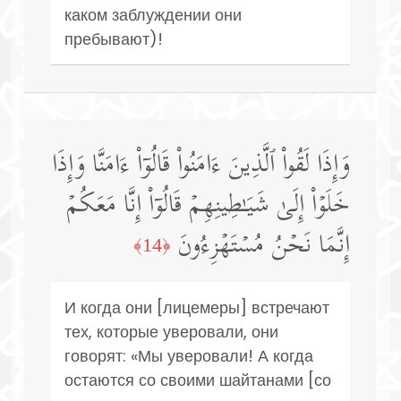
каком заблуждении они
пребывают)!
وَإِذَا لَقُوا۟ ٱلَّذِینَ ءَامَنُوا۟ قَالُوۤا۟ ءَامَنَّا وَإِذَا
خَلَوۡا۟ إِلَىٰ شَیَـٰطِینِهِمۡ قَالُوۤا۟ إِنَّا مَعَكُمۡ
إِنَّمَا نَحۡنُ مُسۡتَهۡزِءُونَ
﴿14﴾
И когда они [лицемеры] встречают
тех, которые уверовали, они
говорят: «Мы уверовали! А когда
остаются со своими шайтанами [со