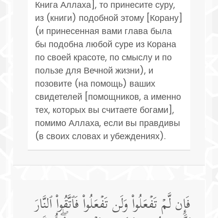
Книга Аллаха], то принесите суру,
из (книги) подобной этому [Корану]
(и принесенная вами глава была
бы подобна любой суре из Корана
по своей красоте, по смыслу и по
пользе для Вечной жизни), и
позовите (на помощь) ваших
свидетелей [помощников, а именно
тех, которых вы считаете богами],
помимо Аллаха, если вы правдивы
(в своих словах и убеждениях).
فَإِن لَّمۡ تَفۡعَلُوا۟ وَلَن تَفۡعَلُوا۟ فَٱتَّقُوا۟ ٱلنَّارَ