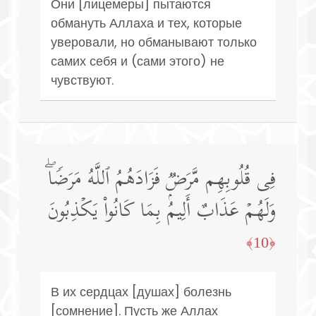
Они [лицемеры] пытаются
обмануть Аллаха и тех, которые
уверовали, но обманывают только
самих себя и (сами этого) не
чувствуют.
فِی قُلُوبِهِم مَّرَضࣱ فَزَادَهُمُ ٱللَّهُ مَرَضࣰاۖ
وَلَهُمۡ عَذَابٌ أَلِیمُۢ بِمَا كَانُوا۟ یَكۡذِبُونَ
﴿10﴾
В их сердцах [душах] болезнь
[сомнение]. Пусть же Аллах