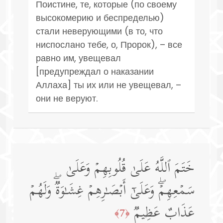
Поистине, те, которые (по своему
высокомерию и беспределью)
стали неверующими (в то, что
ниспослано тебе, о, Пророк), – все
равно им, увещевал
[предупреждал о наказании
Аллаха] ты их или не увещевал, –
они не веруют.
خَتَمَ ٱللَّهُ عَلَىٰ قُلُوبِهِمۡ وَعَلَىٰ
سَمۡعِهِمۡۖ وَعَلَىٰۤ أَبۡصَـٰرِهِمۡ غِشَـٰوَةࣱۖ وَلَهُمۡ
عَذَابٌ عَظِیمࣱ
﴿7﴾