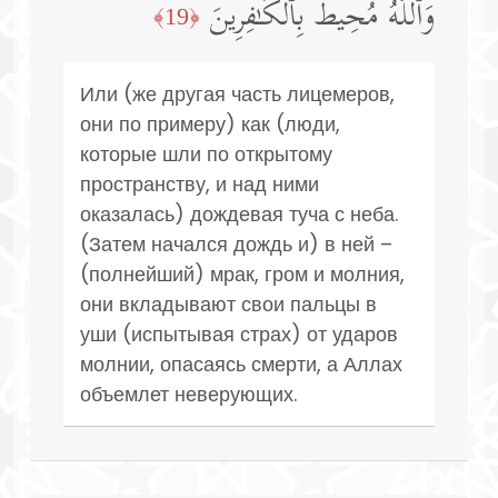
وَٱللَّهُ مُحِیطُۢ بِٱلۡكَـٰفِرِینَ
﴿19﴾
Или (же другая часть лицемеров,
они по примеру) как (люди,
которые шли по открытому
пространству, и над ними
оказалась) дождевая туча с неба.
(Затем начался дождь и) в ней –
(полнейший) мрак, гром и молния,
они вкладывают свои пальцы в
уши (испытывая страх) от ударов
молнии, опасаясь смерти, а Аллах
объемлет неверующих.