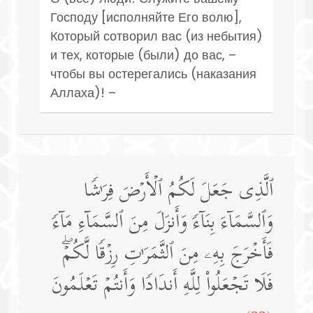
Господу [исполняйте Его волю],
Который сотворил вас (из небытия)
и тех, которые (были) до вас, –
чтобы вы остерегались (наказания
Аллаха)! –
ٱلَّذِی جَعَلَ لَكُمُ ٱلۡأَرۡضَ فِرَ ٰ⁠شࣰا
وَٱلسَّمَاۤءَ بِنَاۤءࣰ وَأَنزَلَ مِنَ ٱلسَّمَاۤءِ مَاۤءࣰ
فَأَخۡرَجَ بِهِۦ مِنَ ٱلثَّمَرَ ٰ⁠تِ رِزۡقࣰا لَّكُمۡۖ
فَلَا تَجۡعَلُوا۟ لِلَّهِ أَندَادࣰا وَأَنتُمۡ تَعۡلَمُونَ