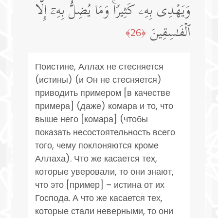
وَیَهۡدِی بِهِۦ كَثِیرࣰاۚ وَمَا یُضِلُّ بِهِۦۤ إِلَّا
ٱلۡفَـٰسِقِینَ
﴿26﴾
Поистине, Аллах не стесняется
(истины) (и Он не стесняется)
приводить примером [в качестве
примера] (даже) комара и то, что
выше него [комара] (чтобы
показать несостоятельность всего
того, чему поклоняются кроме
Аллаха). Что же касается тех,
которые уверовали, то они знают,
что это [пример] – истина от их
Господа. А что же касается тех,
которые стали неверными, то они