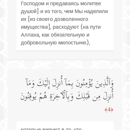
Господом и предаваясь молитве
душой] и из того, чем Мы наделили
их [из своего дозволенного
имущества], расходуют (на пути
Аллаха, как обязательную и
добровольную милостыню),
وَٱلَّذِینَ یُؤۡمِنُونَ بِمَاۤ أُنزِلَ إِلَیۡكَ وَمَاۤ
أُنزِلَ مِن قَبۡلِكَ وَبِٱلۡـَٔاخِرَةِ هُمۡ یُوقِنُونَ
﴿4﴾
которые веруют в то, что