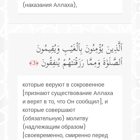
(наказания Аллаха),
ٱلَّذِینَ یُؤۡمِنُونَ بِٱلۡغَیۡبِ وَیُقِیمُونَ
ٱلصَّلَوٰةَ وَمِمَّا رَزَقۡنَـٰهُمۡ یُنفِقُونَ
﴿3﴾
которые веруют в сокровенное
[признают существование Аллаха
и верят в то, что Он сообщил], и
которые совершают
(обязательную) молитву
(надлежащим образом)
[своевременно, смиренно перед