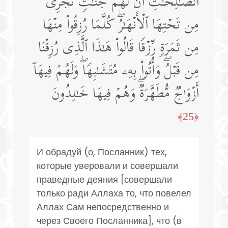
ٱلصَّـٰلِحَـٰتِ أَنَّ لَهُمۡ جَنَّـٰتࣲ تَجۡرِی
مِن تَحۡتِهَا ٱلۡأَنۡهَـٰرُۖ كُلَّمَا رُزِقُوا۟ مِنۡهَا
مِن ثَمَرَةࣲ رِّزۡقࣰا قَالُوا۟ هَـٰذَا ٱلَّذِی رُزِقۡنَا
مِن قَبۡلُۖ وَأُتُوا۟ بِهِۦ مُتَشَـٰبِهࣰاۖ وَلَهُمۡ فِیهَاۤ
أَزۡوَ ٰ⁠جࣱ مُّطَهَّرَةࣱۖ وَهُمۡ فِیهَا خَـٰلِدُونَ
﴿25﴾
И обрадуй (о, Посланник) тех,
которые уверовали и совершали
праведные деяния [совершали
только ради Аллаха то, что повелел
Аллах Сам непосредственно и
через Своего Посланника], что (в