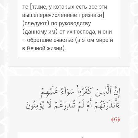
Те [такие, у которых есть все эти
вышеперечисленные признаки]
(следуют) по руководству
(данному им) от их Господа, и они
– обретшие счастье (в этом мире и
в Вечной жизни).
إِنَّ ٱلَّذِینَ كَفَرُوا۟ سَوَاۤءٌ عَلَیۡهِمۡ
ءَأَنذَرۡتَهُمۡ أَمۡ لَمۡ تُنذِرۡهُمۡ لَا یُؤۡمِنُونَ
﴿6﴾