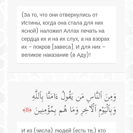
(За то, что они отвернулись от
Истины, когда она стала для них
ясной) наложил Аллах печать на
сердца их и на их слух, а на взорах
их – покров [завеса]. И для них –
великое наказание (в Аду)!
وَمِنَ ٱلنَّاسِ مَن یَقُولُ ءَامَنَّا بِٱللَّهِ
وَبِٱلۡیَوۡمِ ٱلۡـَٔاخِرِ وَمَا هُم بِمُؤۡمِنِینَ
﴿8﴾
И из (числа) людей (есть те,) кто