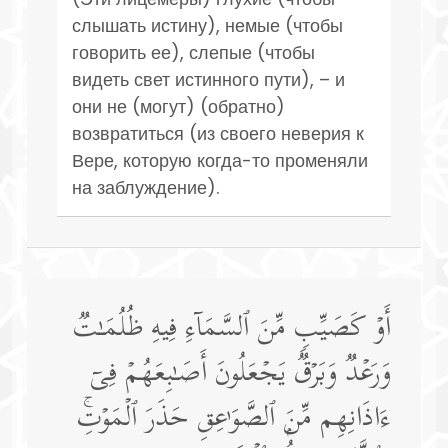
слышать истину), немые (чтобы
говорить ее), слепые (чтобы
видеть свет истинного пути), – и
они не (могут) (обратно)
возвратиться (из своего неверия к
Вере, которую когда-то променяли
на заблуждение).
أَوۡ كَصَیِّبࣲ مِّنَ ٱلسَّمَاۤءِ فِیهِ ظُلُمَـٰتࣱ
وَرَعۡدࣱ وَبَرۡقࣱ یَجۡعَلُونَ أَصَـٰبِعَهُمۡ فِیۤ
ءَاذَانِهِم مِّنَ ٱلصَّوَ ٰ⁠عِقِ حَذَرَ ٱلۡمَوۡتِۚ