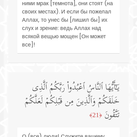
ними мрак [темнота], они стоят (на
своих местах). И если бы пожелал
Аллах, то унес бы [лишил бы] их
слух и зрение: ведь Аллах над
всякой вещью мощен [Он может
все]!
یَـٰۤأَیُّهَا ٱلنَّاسُ ٱعۡبُدُوا۟ رَبَّكُمُ ٱلَّذِی
خَلَقَكُمۡ وَٱلَّذِینَ مِن قَبۡلِكُمۡ لَعَلَّكُمۡ
تَتَّقُونَ
﴿21﴾
О (все) люди! Служите вашему