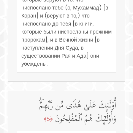
ниспослано тебе (о, Мухаммад) [в
Коран] и (веруют в то,) что
ниспослано до тебя [в книги,
которые были ниспосланы прежним
пророкам], и в Вечной жизни [в
наступлении Дня Суда, в
существовании Рая и Ада] они
убеждены.
أُو۟لَـٰۤىِٕكَ عَلَىٰ هُدࣰى مِّن رَّبِّهِمۡۖ
وَأُو۟لَـٰۤىِٕكَ هُمُ ٱلۡمُفۡلِحُونَ
﴿5﴾