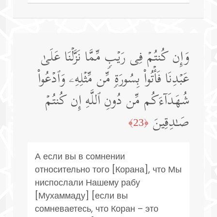
وَإِن كُنتُمۡ فِی رَیۡبࣲ مِّمَّا نَزَّلۡنَا عَلَىٰ
عَبۡدِنَا فَأۡتُوا۟ بِسُورَةࣲ مِّن مِّثۡلِهِۦ وَٱدۡعُوا۟
شُهَدَاۤءَكُم مِّن دُونِ ٱللَّهِ إِن كُنتُمۡ
صَـٰدِقِینَ
﴿23﴾
А если вы в сомнении
относительно того [Корана], что Мы
ниспослали Нашему рабу
[Мухаммаду] [если вы
сомневаетесь, что Коран – это