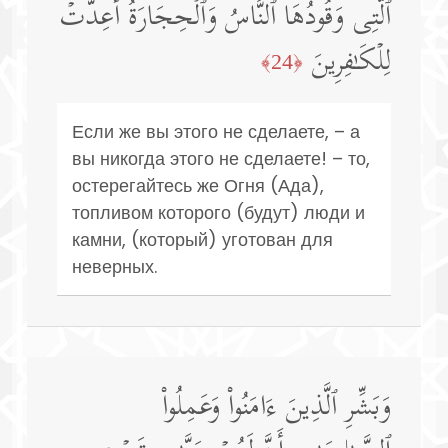
ٱلَّتِی وَقُودُهَا ٱلنَّاسُ وَٱلۡحِجَارَةُۖ أُعِدَّتۡ
لِلۡكَـٰفِرِینَ
﴿24﴾
Если же вы этого не сделаете, – а
вы никогда этого не сделаете! – то,
остерегайтесь же Огня (Ада),
топливом которого (будут) люди и
камни, (который) уготован для
неверных.
وَبَشِّرِ ٱلَّذِینَ ءَامَنُوا۟ وَعَمِلُوا۟