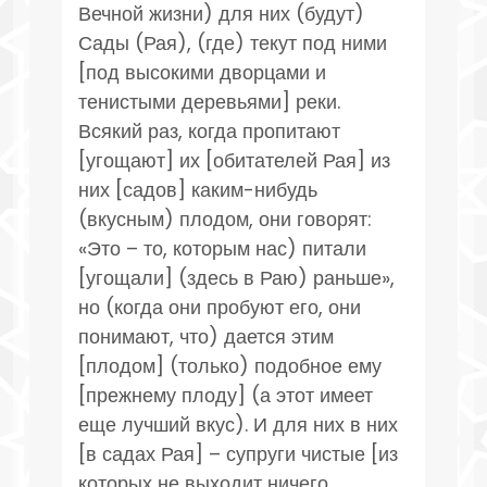
Вечной жизни) для них (будут)
Сады (Рая), (где) текут под ними
[под высокими дворцами и
тенистыми деревьями] реки.
Всякий раз, когда пропитают
[угощают] их [обитателей Рая] из
них [садов] каким-нибудь
(вкусным) плодом, они говорят:
«Это – то, которым нас) питали
[угощали] (здесь в Раю) раньше»,
но (когда они пробуют его, они
понимают, что) дается этим
[плодом] (только) подобное ему
[прежнему плоду] (а этот имеет
еще лучший вкус). И для них в них
[в садах Рая] – супруги чистые [из
которых не выходит ничего