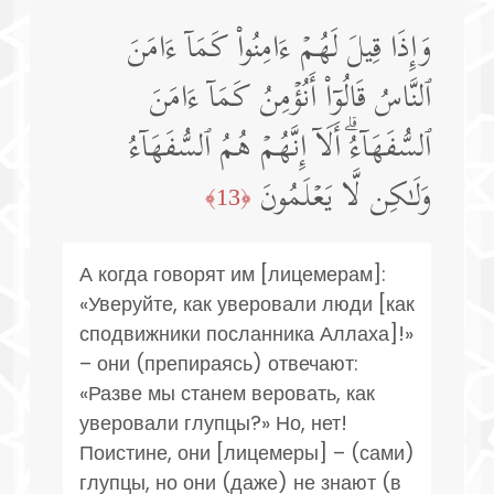
وَإِذَا قِیلَ لَهُمۡ ءَامِنُوا۟ كَمَاۤ ءَامَنَ
ٱلنَّاسُ قَالُوۤا۟ أَنُؤۡمِنُ كَمَاۤ ءَامَنَ
ٱلسُّفَهَاۤءُۗ أَلَاۤ إِنَّهُمۡ هُمُ ٱلسُّفَهَاۤءُ
وَلَـٰكِن لَّا یَعۡلَمُونَ
﴿13﴾
А когда говорят им [лицемерам]:
«Уверуйте, как уверовали люди [как
сподвижники посланника Аллаха]!»
– они (препираясь) отвечают:
«Разве мы станем веровать, как
уверовали глупцы?» Но, нет!
Поистине, они [лицемеры] – (сами)
глупцы, но они (даже) не знают (в