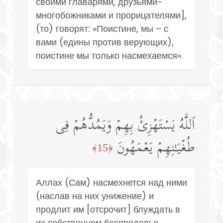
своими главарями, друзьями-
многобожниками и прорицателями],
(то) говорят: «Поистине, мы – с
вами (едины против верующих),
поистине мы только насмехаемся».
ٱللَّهُ یَسۡتَهۡزِئُ بِهِمۡ وَیَمُدُّهُمۡ فِی
طُغۡیَـٰنِهِمۡ یَعۡمَهُونَ
﴿15﴾
Аллах (Сам) насмехнется над ними
(наслав на них унижение) и
продлит им [отсрочит] блуждать в
их собственном беспределье