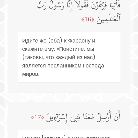
فَأۡتِیَا فِرۡعَوۡنَ فَقُولَاۤ إِنَّا رَسُولُ رَبِّ
ٱلۡعَـٰلَمِینَ
﴿16﴾
Идите же (оба) к Фараону и
скажите ему: «Поистине, мы
(таковы, что каждый из нас)
является посланником Господа
миров.
أَنۡ أَرۡسِلۡ مَعَنَا بَنِیۤ إِسۡرَ ٰ⁠ۤءِیلَ
﴿17﴾