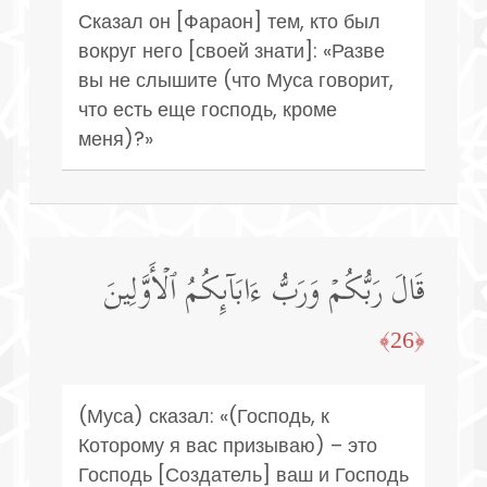
Сказал он [Фараон] тем, кто был
вокруг него [своей знати]: «Разве
вы не слышите (что Муса говорит,
что есть еще господь, кроме
меня)?»
قَالَ رَبُّكُمۡ وَرَبُّ ءَابَاۤىِٕكُمُ ٱلۡأَوَّلِینَ
﴿26﴾
(Муса) сказал: «(Господь, к
Которому я вас призываю) – это
Господь [Создатель] ваш и Господь