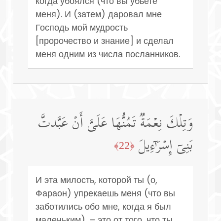
когда убоялся (что вы убьете
меня). И (затем) даровал мне
Господь мой мудрость
[пророчество и знание] и сделал
меня одним из числа посланников.
وَتِلۡكَ نِعۡمَةࣱ تَمُنُّهَا عَلَیَّ أَنۡ عَبَّدتَّ
بَنِیۤ إِسۡرَ ٰ⁠ۤءِیلَ
﴿22﴾
И эта милость, которой ты (о,
Фараон) упрекаешь меня (что вы
заботились обо мне, когда я был
маленьким), – это от того, что ты