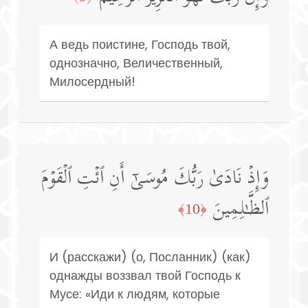
А ведь поистине, Господь твой,
однозначно, Величественный,
Милосердный!
وَإِذۡ نَادَىٰ رَبُّكَ مُوسَىٰۤ أَنِ ٱئۡتِ ٱلۡقَوۡمَ
ٱلظَّـٰلِمِینَ
﴿10﴾
И (расскажи) (о, Посланник) (как)
однажды воззвал твой Господь к
Мусе: «Иди к людям, которые