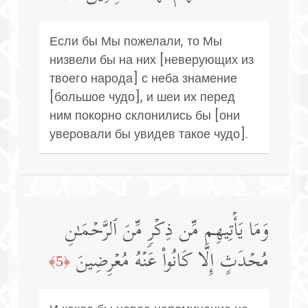
Если бы Мы пожелали, то Мы
низвели бы на них [неверующих из
твоего народа] с неба знамение
[большое чудо], и шеи их перед
ним покорно склонились бы [они
уверовали бы увидев такое чудо].
وَمَا یَأۡتِیهِم مِّن ذِكۡرࣲ مِّنَ ٱلرَّحۡمَـٰنِ
مُحۡدَثٍ إِلَّا كَانُوا۟ عَنۡهُ مُعۡرِضِینَ
﴿5﴾