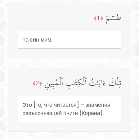
طسۤمۤ
﴿1﴾
Та син мим.
تِلۡكَ ءَایَـٰتُ ٱلۡكِتَـٰبِ ٱلۡمُبِینِ
﴿2﴾
Это [то, что читается] – знамения
разъясняющей Книги [Корана].