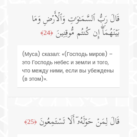
قَالَ رَبُّ ٱلسَّمَـٰوَ ٰ⁠تِ وَٱلۡأَرۡضِ وَمَا
بَیۡنَهُمَاۤۖ إِن كُنتُم مُّوقِنِینَ
﴿24﴾
(Муса) сказал: «(Господь миров) –
это Господь небес и земли и того,
что между ними, если вы убеждены
(в этом)».
قَالَ لِمَنۡ حَوۡلَهُۥۤ أَلَا تَسۡتَمِعُونَ
﴿25﴾