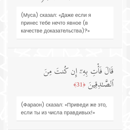
(Муса) сказал: «Даже если я
принес тебе нечто явное (в
качестве доказательства)?»
قَالَ فَأۡتِ بِهِۦۤ إِن كُنتَ مِنَ
ٱلصَّـٰدِقِینَ
﴿31﴾
(Фараон) сказал: «Приведи же это,
если ты из числа правдивых!»