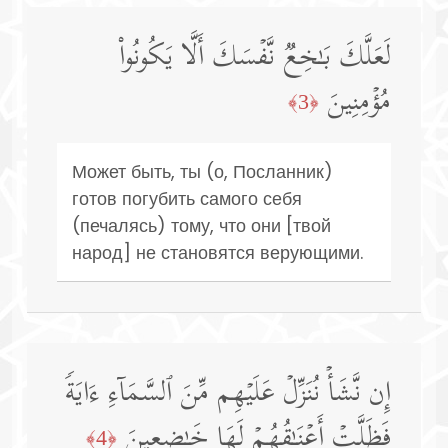
لَعَلَّكَ بَـٰخِعࣱ نَّفۡسَكَ أَلَّا یَكُونُوا۟
مُؤۡمِنِینَ
﴿3﴾
Может быть, ты (о, Посланник)
готов погубить самого себя
(печалясь) тому, что они [твой
народ] не становятся верующими.
إِن نَّشَأۡ نُنَزِّلۡ عَلَیۡهِم مِّنَ ٱلسَّمَاۤءِ ءَایَةࣰ
فَظَلَّتۡ أَعۡنَـٰقُهُمۡ لَهَا خَـٰضِعِینَ
﴿4﴾