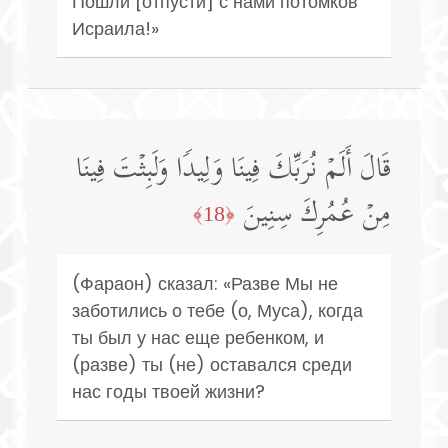
Пошли [отпусти] с нами потомков
Исраила!»
قَالَ أَلَمۡ نُرَبِّكَ فِینَا وَلِیدࣰا وَلَبِثۡتَ فِینَا
مِنۡ عُمُرِكَ سِنِینَ
﴿18﴾
(Фараон) сказал: «Разве Мы не
заботились о тебе (о, Муса), когда
ты был у нас еще ребенком, и
(разве) ты (не) оставался среди
нас годы твоей жизни?