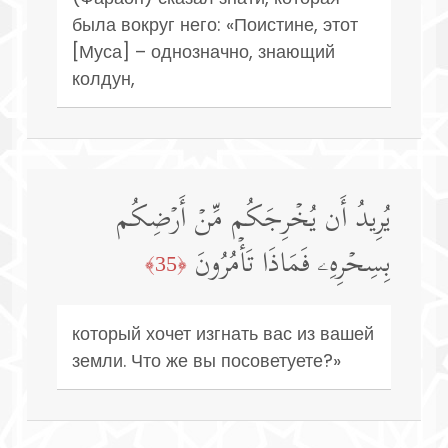
была вокруг него: «Поистине, этот
[Муса] – однозначно, знающий
колдун,
یُرِیدُ أَن یُخۡرِجَكُم مِّنۡ أَرۡضِكُم
بِسِحۡرِهِۦ فَمَاذَا تَأۡمُرُونَ
﴿35﴾
который хочет изгнать вас из вашей
земли. Что же вы посоветуете?»