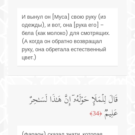
И вынул он [Муса] свою руку (из
одежды), и вот, она [рука его] –
бела (как молоко) для смотрящих.
(А когда он обратно возвращал
руку, она обретала естественный
цвет.)
قَالَ لِلۡمَلَإِ حَوۡلَهُۥۤ إِنَّ هَـٰذَا لَسَـٰحِرٌ
عَلِیمࣱ
﴿34﴾
(Фараон) сказал знати, которая