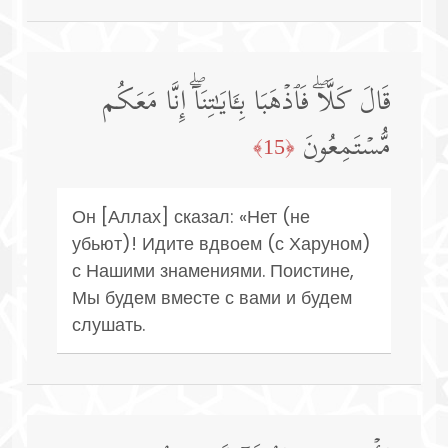
قَالَ كَلَّاۖ فَٱذۡهَبَا بِـَٔایَـٰتِنَاۤۖ إِنَّا مَعَكُم
مُّسۡتَمِعُونَ
﴿15﴾
Он [Аллах] сказал: «Нет (не
убьют)! Идите вдвоем (с Харуном)
с Нашими знамениями. Поистине,
Мы будем вместе с вами и будем
слушать.