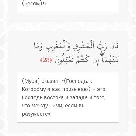
(бесом)!»
قَالَ رَبُّ ٱلۡمَشۡرِقِ وَٱلۡمَغۡرِبِ وَمَا
بَیۡنَهُمَاۤۖ إِن كُنتُمۡ تَعۡقِلُونَ
﴿28﴾
(Муса) сказал: «(Господь, к
Которому я вас призываю) – это
Господь востока и запада и того,
что между ними, если вы
разумеете».