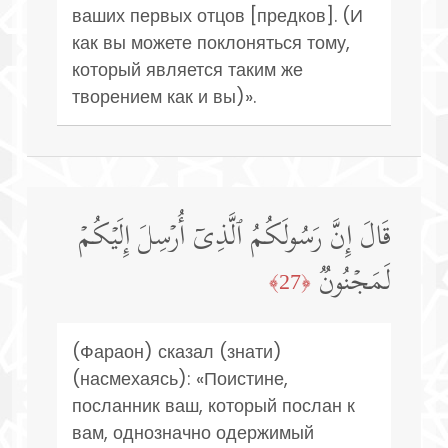
ваших первых отцов [предков]. (И
как вы можете поклоняться тому,
который является таким же
творением как и вы)».
قَالَ إِنَّ رَسُولَكُمُ ٱلَّذِیۤ أُرۡسِلَ إِلَیۡكُمۡ
لَمَجۡنُونࣱ
﴿27﴾
(Фараон) сказал (знати)
(насмехаясь): «Поистине,
посланник ваш, который послан к
вам, однозначно одержимый