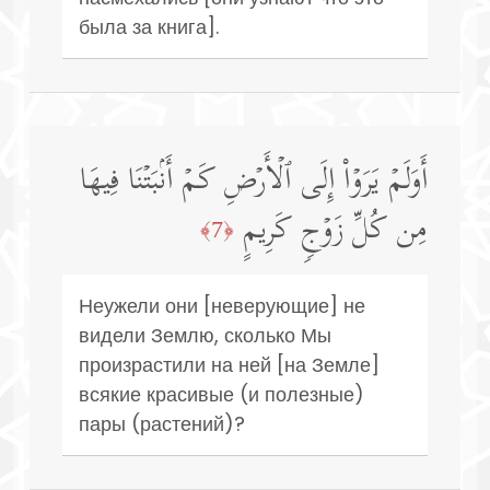
была за книга].
أَوَلَمۡ یَرَوۡا۟ إِلَى ٱلۡأَرۡضِ كَمۡ أَنۢبَتۡنَا فِیهَا
مِن كُلِّ زَوۡجࣲ كَرِیمٍ
﴿7﴾
Неужели они [неверующие] не
видели Землю, сколько Мы
произрастили на ней [на Земле]
всякие красивые (и полезные)
пары (растений)?