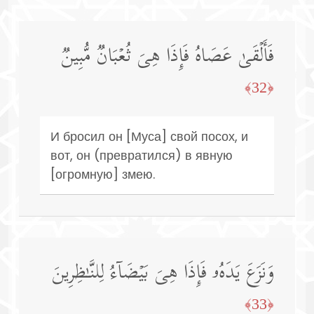
فَأَلۡقَىٰ عَصَاهُ فَإِذَا هِیَ ثُعۡبَانࣱ مُّبِینࣱ
﴿32﴾
И бросил он [Муса] свой посох, и
вот, он (превратился) в явную
[огромную] змею.
وَنَزَعَ یَدَهُۥ فَإِذَا هِیَ بَیۡضَاۤءُ لِلنَّـٰظِرِینَ
﴿33﴾