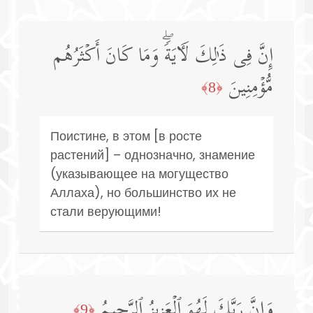
إِنَّ فِی ذَ ٰ⁠لِكَ لَـَٔایَةࣰۖ وَمَا كَانَ أَكۡثَرُهُم
مُّؤۡمِنِینَ
﴿8﴾
Поистине, в этом [в росте
растений] – однозначно, знамение
(указывающее на могущество
Аллаха), но большинство их не
стали верующими!
وَإِنَّ رَبَّكَ لَهُوَ ٱلۡعَزِیزُ ٱلرَّحِیمُ
﴿9﴾