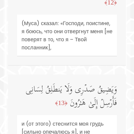
﴿12﴾
(Муса) сказал: «Господи, поистине,
я боюсь, что они отвергнут меня [не
поверят в то, что я – Твой
посланник],
وَیَضِیقُ صَدۡرِی وَلَا یَنطَلِقُ لِسَانِی
فَأَرۡسِلۡ إِلَىٰ هَـٰرُونَ
﴿13﴾
и (от этого) стеснится моя грудь
[сильно опечалюсь я], и не