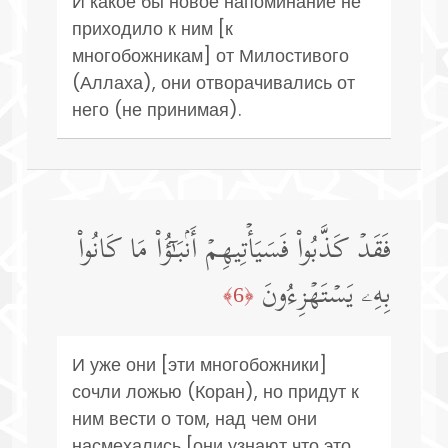
И какое бы новое напоминание не
приходило к ним [к
многобожникам] от Милостивого
(Аллаха), они отворачивались от
него (не принимая).
فَقَدۡ كَذَّبُوا۟ فَسَیَأۡتِیهِمۡ أَنۢبَـٰۤؤُا۟ مَا كَانُوا۟
بِهِۦ یَسۡتَهۡزِءُونَ
﴿6﴾
И уже они [эти многобожники]
сочли ложью (Коран), но придут к
ним вести о том, над чем они
насмехались [они узнают что это