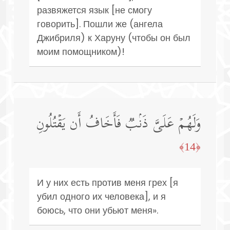
развяжется язык [не смогу
говорить]. Пошли же (ангела
Джибриля) к Харуну (чтобы он был
моим помощником)!
وَلَهُمۡ عَلَیَّ ذَنۢبࣱ فَأَخَافُ أَن یَقۡتُلُونِ
﴿14﴾
И у них есть против меня грех [я
убил одного их человека], и я
боюсь, что они убьют меня».