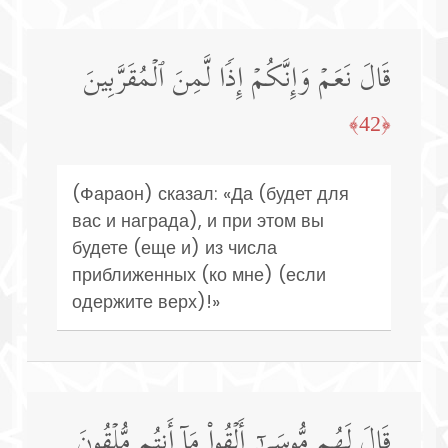
قَالَ نَعَمۡ وَإِنَّكُمۡ إِذࣰا لَّمِنَ ٱلۡمُقَرَّبِینَ
﴿42﴾
(Фараон) сказал: «Да (будет для
вас и награда), и при этом вы
будете (еще и) из числа
приближенных (ко мне) (если
одержите верх)!»
قَالَ لَهُم مُّوسَىٰۤ أَلۡقُوا۟ مَاۤ أَنتُم مُّلۡقُونَ