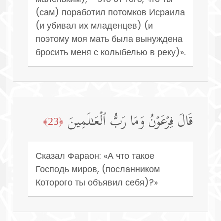
(сам) поработил потомков Исраила
(и убивал их младенцев) (и
поэтому моя мать была вынуждена
бросить меня с колыбелью в реку)».
قَالَ فِرۡعَوۡنُ وَمَا رَبُّ ٱلۡعَـٰلَمِینَ
﴿23﴾
Сказал Фараон: «А что такое
Господь миров, (посланником
Которого ты объявил себя)?»