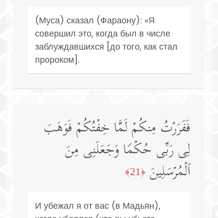
(Муса) сказал (Фараону): «Я
совершил это, когда был в числе
заблуждавшихся [до того, как стал
пророком].
فَفَرَرۡتُ مِنكُمۡ لَمَّا خِفۡتُكُمۡ فَوَهَبَ
لِی رَبِّی حُكۡمࣰا وَجَعَلَنِی مِنَ
ٱلۡمُرۡسَلِینَ
﴿21﴾
И убежал я от вас (в Мадьян),