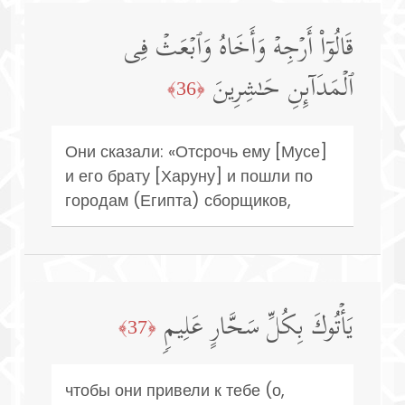
قَالُوۤا۟ أَرۡجِهۡ وَأَخَاهُ وَٱبۡعَثۡ فِی
ٱلۡمَدَاۤىِٕنِ حَـٰشِرِینَ
﴿36﴾
Они сказали: «Отсрочь ему [Мусе]
и его брату [Харуну] и пошли по
городам (Египта) сборщиков,
یَأۡتُوكَ بِكُلِّ سَحَّارٍ عَلِیمࣲ
﴿37﴾
чтобы они привели к тебе (о,