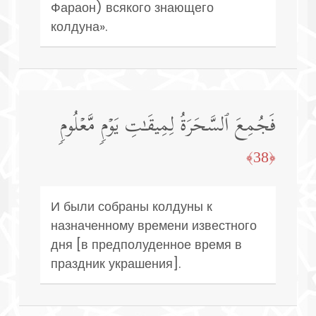
Фараон) всякого знающего
колдуна».
فَجُمِعَ ٱلسَّحَرَةُ لِمِیقَـٰتِ یَوۡمࣲ مَّعۡلُومࣲ
﴿38﴾
И были собраны колдуны к
назначенному времени известного
дня [в предполуденное время в
праздник украшения].