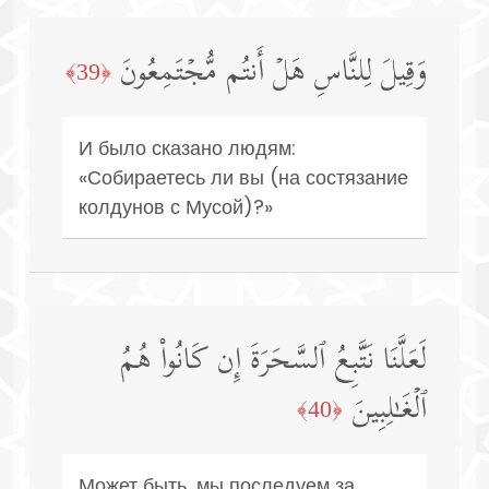
وَقِیلَ لِلنَّاسِ هَلۡ أَنتُم مُّجۡتَمِعُونَ
﴿39﴾
И было сказано людям:
«Собираетесь ли вы (на состязание
колдунов с Мусой)?»
لَعَلَّنَا نَتَّبِعُ ٱلسَّحَرَةَ إِن كَانُوا۟ هُمُ
ٱلۡغَـٰلِبِینَ
﴿40﴾
Может быть, мы последуем за