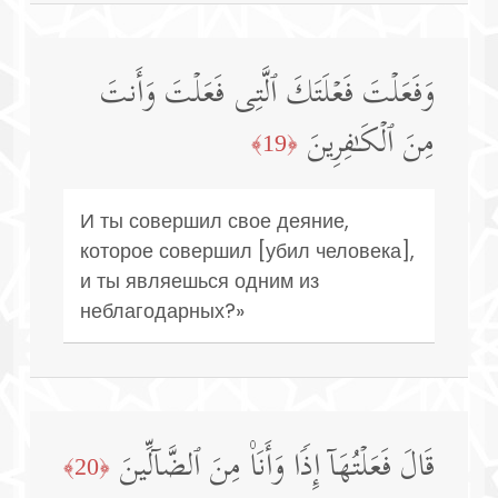
وَفَعَلۡتَ فَعۡلَتَكَ ٱلَّتِی فَعَلۡتَ وَأَنتَ
مِنَ ٱلۡكَـٰفِرِینَ
﴿19﴾
И ты совершил свое деяние,
которое совершил [убил человека],
и ты являешься одним из
неблагодарных?»
قَالَ فَعَلۡتُهَاۤ إِذࣰا وَأَنَا۠ مِنَ ٱلضَّاۤلِّینَ
﴿20﴾