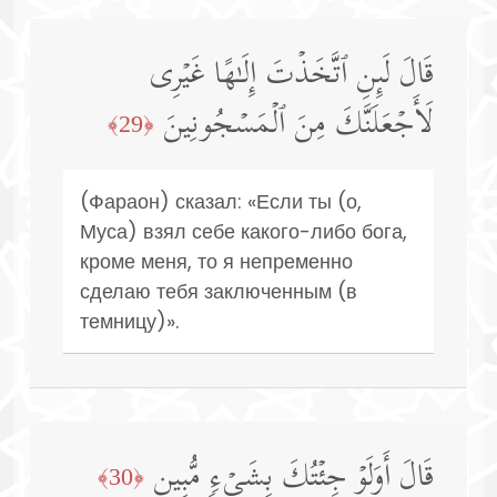
قَالَ لَىِٕنِ ٱتَّخَذۡتَ إِلَـٰهًا غَیۡرِی
لَأَجۡعَلَنَّكَ مِنَ ٱلۡمَسۡجُونِینَ
﴿29﴾
(Фараон) сказал: «Если ты (о,
Муса) взял себе какого-либо бога,
кроме меня, то я непременно
сделаю тебя заключенным (в
темницу)».
قَالَ أَوَلَوۡ جِئۡتُكَ بِشَیۡءࣲ مُّبِینࣲ
﴿30﴾