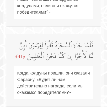
колдунами, если они окажутся
победителями?»
فَلَمَّا جَاۤءَ ٱلسَّحَرَةُ قَالُوا۟ لِفِرۡعَوۡنَ أَىِٕنَّ
لَنَا لَأَجۡرًا إِن كُنَّا نَحۡنُ ٱلۡغَـٰلِبِینَ
﴿41﴾
Когда колдуны пришли, они сказали
Фараону: «Будет ли нам
действительно награда, если мы
окажемся победителями?»