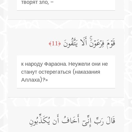
творят зло, –
قَوۡمَ فِرۡعَوۡنَۚ أَلَا یَتَّقُونَ
﴿11﴾
к народу Фараона. Неужели они не
станут остерегаться (наказания
Аллаха)?»
قَالَ رَبِّ إِنِّیۤ أَخَافُ أَن یُكَذِّبُونِ