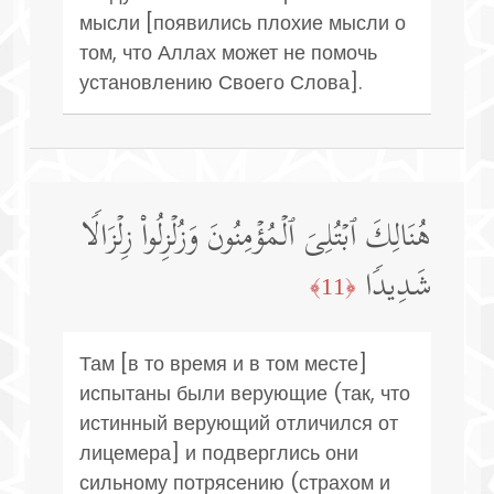
мысли [появились плохие мысли о
том, что Аллах может не помочь
установлению Своего Слова].
هُنَالِكَ ٱبۡتُلِیَ ٱلۡمُؤۡمِنُونَ وَزُلۡزِلُوا۟ زِلۡزَالࣰا
شَدِیدࣰا
﴿11﴾
Там [в то время и в том месте]
испытаны были верующие (так, что
истинный верующий отличился от
лицемера] и подверглись они
сильному потрясению (страхом и