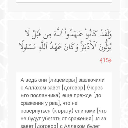
وَلَقَدۡ كَانُوا۟ عَـٰهَدُوا۟ ٱللَّهَ مِن قَبۡلُ لَا
یُوَلُّونَ ٱلۡأَدۡبَـٰرَۚ وَكَانَ عَهۡدُ ٱللَّهِ مَسۡـُٔولࣰا
﴿15﴾
А ведь они [лицемеры] заключили
с Аллахом завет [договор] (через
Его посланника) еще прежде [до
сражения у рва], что не
повернуться (к врагу) спинами [что
не будут убегать от сражения]. И за
завет [договор] с Аллахом будет