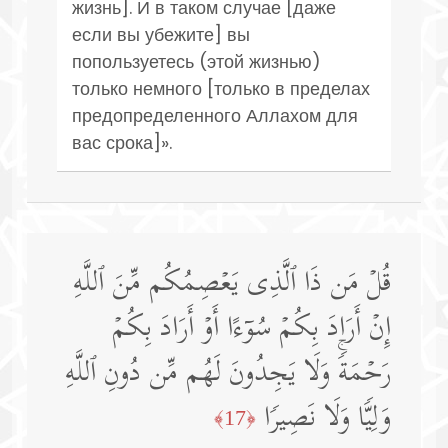
жизнь]. И в таком случае [даже
если вы убежите] вы
попользуетесь (этой жизнью)
только немного [только в пределах
предопределенного Аллахом для
вас срока]».
قُلۡ مَن ذَا ٱلَّذِی یَعۡصِمُكُم مِّنَ ٱللَّهِ
إِنۡ أَرَادَ بِكُمۡ سُوۤءًا أَوۡ أَرَادَ بِكُمۡ
رَحۡمَةࣰۚ وَلَا یَجِدُونَ لَهُم مِّن دُونِ ٱللَّهِ
وَلِیࣰّا وَلَا نَصِیرࣰا
﴿17﴾