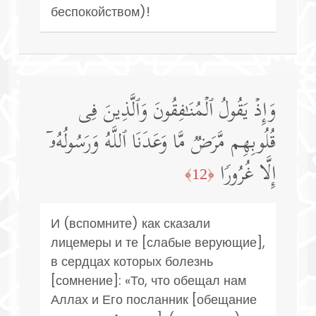
беспокойством)!
وَإِذۡ یَقُولُ ٱلۡمُنَـٰفِقُونَ وَٱلَّذِینَ فِی
قُلُوبِهِم مَّرَضࣱ مَّا وَعَدَنَا ٱللَّهُ وَرَسُولُهُۥۤ
إِلَّا غُرُورࣰا
﴿12﴾
И (вспомните) как сказали
лицемеры и те [слабые верующие],
в сердцах которых болезнь
[сомнение]: «То, что обещал нам
Аллах и Его посланник [обещание