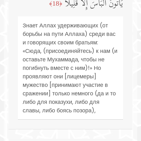
یَأۡتُونَ ٱلۡبَأۡسَ إِلَّا قَلِیلًا
﴿18﴾
Знает Аллах удерживающих (от
борьбы на пути Аллаха) среди вас
и говорящих своим братьям:
«Сюда, (присоединяйтесь) к нам (и
оставьте Мухаммада, чтобы не
погибнуть вместе с ним)!» Но
проявляют они [лицемеры]
мужество [принимают участие в
сражении] только немного (да и то
либо для показухи, либо для
славы, либо боясь позора),