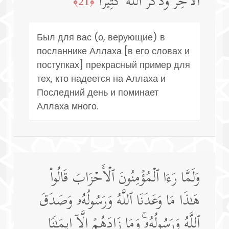
ٱلۡـَٔاخِرَ وَذَكَرَ ٱللَّهَ كَثِیرࣰا
﴿21﴾
Был для вас (о, верующие) в
посланнике Аллаха [в его словах и
поступках] прекрасный пример для
тех, кто надеется на Аллаха и
Последний день и поминает
Аллаха много.
وَلَمَّا رَءَا ٱلۡمُؤۡمِنُونَ ٱلۡأَحۡزَابَ قَالُوا۟
هَـٰذَا مَا وَعَدَنَا ٱللَّهُ وَرَسُولُهُۥ وَصَدَقَ
ٱللَّهُ وَرَسُولُهُۥۚ وَمَا زَادَهُمۡ إِلَّاۤ إِیمَـٰنࣰا