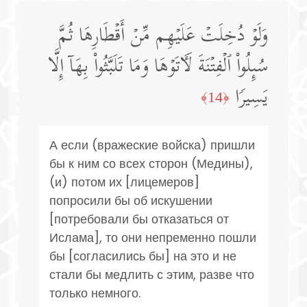
وَلَوۡ دُخِلَتۡ عَلَیۡهِم مِّنۡ أَقۡطَارِهَا ثُمَّ
سُىِٕلُوا۟ ٱلۡفِتۡنَةَ لَـَٔاتَوۡهَا وَمَا تَلَبَّثُوا۟ بِهَاۤ إِلَّا
یَسِیرࣰا
﴿14﴾
А если (вражеские войска) пришли
бы к ним со всех сторон (Медины),
(и) потом их [лицемеров]
попросили бы об искушении
[потребовали бы отказаться от
Ислама], то они непременно пошли
бы [согласились бы] на это и не
стали бы медлить с этим, разве что
только немного.