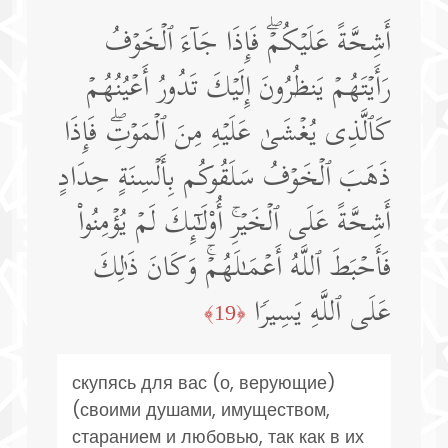
أَشِحَّةً عَلَیۡكُمۡۖ فَإِذَا جَاۤءَ ٱلۡخَوۡفُ
رَأَیۡتَهُمۡ یَنظُرُونَ إِلَیۡكَ تَدُورُ أَعۡیُنُهُمۡ
كَٱلَّذِی یُغۡشَىٰ عَلَیۡهِ مِنَ ٱلۡمَوۡتِۖ فَإِذَا
ذَهَبَ ٱلۡخَوۡفُ سَلَقُوكُم بِأَلۡسِنَةٍ حِدَادٍ
أَشِحَّةً عَلَى ٱلۡخَیۡرِۚ أُو۟لَـٰۤىِٕكَ لَمۡ یُؤۡمِنُوا۟
فَأَحۡبَطَ ٱللَّهُ أَعۡمَـٰلَهُمۡۚ وَكَانَ ذَ ٰ⁠لِكَ
عَلَى ٱللَّهِ یَسِیرࣰا
﴿19﴾
скупясь для вас (о, верующие)
(своими душами, имуществом,
старанием и любовью, так как в их