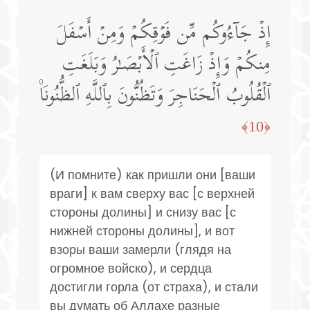
إِذۡ جَاۤءُوكُم مِّن فَوۡقِكُمۡ وَمِنۡ أَسۡفَلَ
مِنكُمۡ وَإِذۡ زَاغَتِ ٱلۡأَبۡصَـٰرُ وَبَلَغَتِ
ٱلۡقُلُوبُ ٱلۡحَنَاجِرَ وَتَظُنُّونَ بِٱللَّهِ ٱلظُّنُونَا۠
﴿10﴾
(И помните) как пришли они [ваши
враги] к вам сверху вас [с верхней
стороны долины] и снизу вас [с
нижней стороны долины], и вот
взоры ваши замерли (глядя на
огромное войско), и сердца
достигли горла (от страха), и стали
вы думать об Аллахе разные