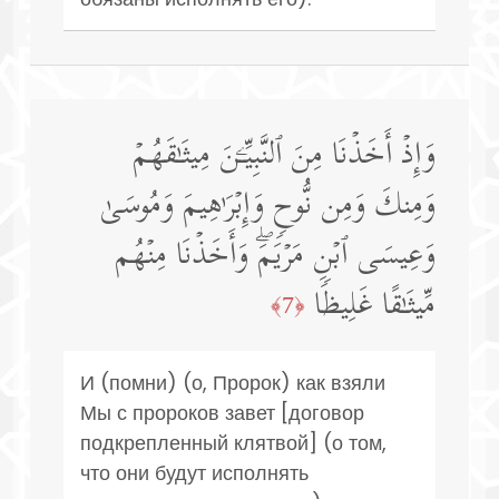
وَإِذۡ أَخَذۡنَا مِنَ ٱلنَّبِیِّـۧنَ مِیثَـٰقَهُمۡ
وَمِنكَ وَمِن نُّوحࣲ وَإِبۡرَ ٰ⁠هِیمَ وَمُوسَىٰ
وَعِیسَى ٱبۡنِ مَرۡیَمَۖ وَأَخَذۡنَا مِنۡهُم
مِّیثَـٰقًا غَلِیظࣰا
﴿7﴾
И (помни) (о, Пророк) как взяли
Мы с пророков завет [договор
подкрепленный клятвой] (о том,
что они будут исполнять