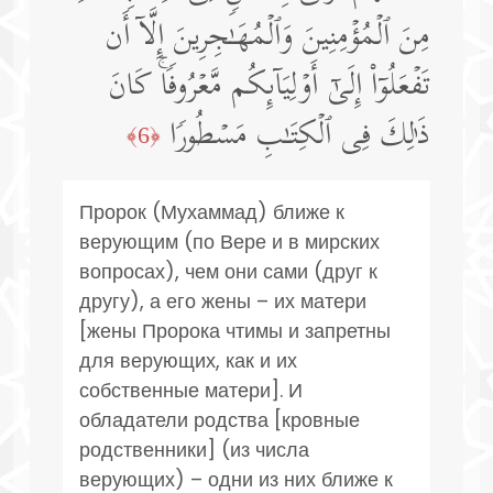
مِنَ ٱلۡمُؤۡمِنِینَ وَٱلۡمُهَـٰجِرِینَ إِلَّاۤ أَن
تَفۡعَلُوۤا۟ إِلَىٰۤ أَوۡلِیَاۤىِٕكُم مَّعۡرُوفࣰاۚ كَانَ
ذَ ٰ⁠لِكَ فِی ٱلۡكِتَـٰبِ مَسۡطُورࣰا
﴿6﴾
Пророк (Мухаммад) ближе к
верующим (по Вере и в мирских
вопросах), чем они сами (друг к
другу), а его жены – их матери
[жены Пророка чтимы и запретны
для верующих, как и их
собственные матери]. И
обладатели родства [кровные
родственники] (из числа
верующих) – одни из них ближе к