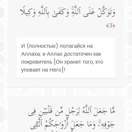
وَتَوَكَّلۡ عَلَى ٱللَّهِۚ وَكَفَىٰ بِٱللَّهِ وَكِیلࣰا
﴿3﴾
И (полностью) полагайся на
Аллаха; и Аллах достаточен как
покровитель [Он хранит того, кто
уповает на Него]!
مَّا جَعَلَ ٱللَّهُ لِرَجُلࣲ مِّن قَلۡبَیۡنِ فِی
جَوۡفِهِۦۚ وَمَا جَعَلَ أَزۡوَ ٰ⁠جَكُمُ ٱلَّـٰۤـِٔی