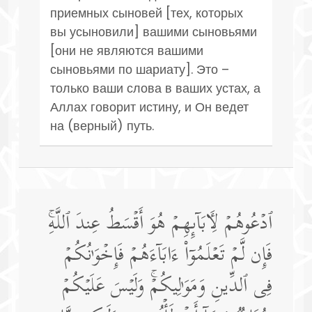
приемных сыновей [тех, которых
вы усыновили] вашими сыновьями
[они не являются вашими
сыновьями по шариату]. Это –
только ваши слова в ваших устах, а
Аллах говорит истину, и Он ведет
на (верный) путь.
ٱدۡعُوهُمۡ لِـَٔابَاۤىِٕهِمۡ هُوَ أَقۡسَطُ عِندَ ٱللَّهِۚ
فَإِن لَّمۡ تَعۡلَمُوۤا۟ ءَابَاۤءَهُمۡ فَإِخۡوَ ٰ⁠نُكُمۡ
فِی ٱلدِّینِ وَمَوَ ٰ⁠لِیكُمۡۚ وَلَیۡسَ عَلَیۡكُمۡ