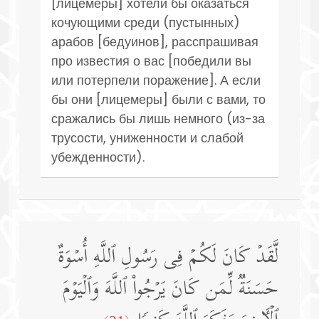
[лицемеры] хотели бы оказаться
кочующими среди (пустынных)
арабов [бедуинов], расспрашивая
про известия о вас [победили вы
или потерпели поражение]. А если
бы они [лицемеры] были с вами, то
сражались бы лишь немного (из-за
трусости, униженности и слабой
убежденности).
لَّقَدۡ كَانَ لَكُمۡ فِی رَسُولِ ٱللَّهِ أُسۡوَةٌ
حَسَنَةࣱ لِّمَن كَانَ یَرۡجُوا۟ ٱللَّهَ وَٱلۡیَوۡمَ