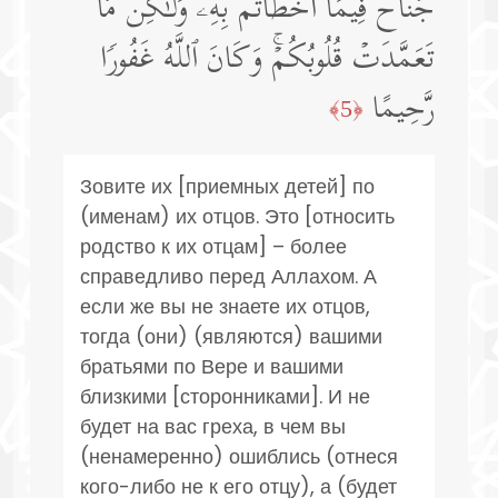
جُنَاحࣱ فِیمَاۤ أَخۡطَأۡتُم بِهِۦ وَلَـٰكِن مَّا
تَعَمَّدَتۡ قُلُوبُكُمۡۚ وَكَانَ ٱللَّهُ غَفُورࣰا
رَّحِیمًا
﴿5﴾
Зовите их [приемных детей] по
(именам) их отцов. Это [относить
родство к их отцам] – более
справедливо перед Аллахом. А
если же вы не знаете их отцов,
тогда (они) (являются) вашими
братьями по Вере и вашими
близкими [сторонниками]. И не
будет на вас греха, в чем вы
(ненамеренно) ошиблись (отнеся
кого-либо не к его отцу), а (будет