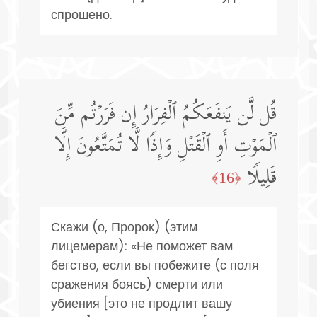
спрошено.
قُل لَّن یَنفَعَكُمُ ٱلۡفِرَارُ إِن فَرَرۡتُم مِّنَ
ٱلۡمَوۡتِ أَوِ ٱلۡقَتۡلِ وَإِذࣰا لَّا تُمَتَّعُونَ إِلَّا
قَلِیلࣰا
﴿16﴾
Скажи (о, Пророк) (этим
лицемерам): «Не поможет вам
бегство, если вы побежите (с поля
сражения боясь) смерти или
убиения [это не продлит вашу