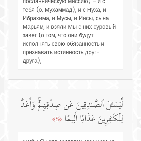
посланническую миссию) – и с
тебя (о, Мухаммад), и с Нуха, и
Ибрахима, и Мусы, и Иисы, сына
Марьям, и взяли Мы с них суровый
завет (о том, что они будут
исполнять свою обязанность и
признавать истинность друг-
друга),
لِّیَسۡـَٔلَ ٱلصَّـٰدِقِینَ عَن صِدۡقِهِمۡۚ وَأَعَدَّ
لِلۡكَـٰفِرِینَ عَذَابًا أَلِیمࣰا
﴿8﴾
чтобы Он мог спросить правдивых