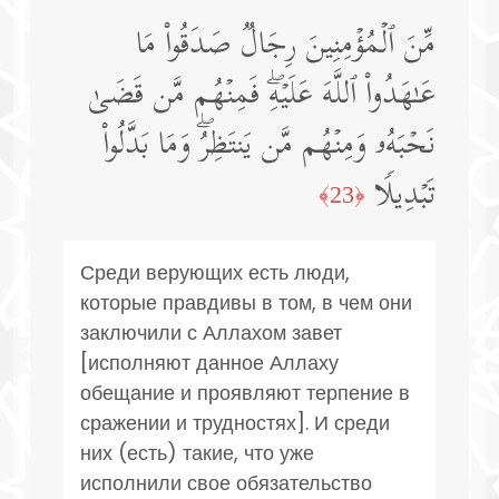
مِّنَ ٱلۡمُؤۡمِنِینَ رِجَالࣱ صَدَقُوا۟ مَا
عَـٰهَدُوا۟ ٱللَّهَ عَلَیۡهِۖ فَمِنۡهُم مَّن قَضَىٰ
نَحۡبَهُۥ وَمِنۡهُم مَّن یَنتَظِرُۖ وَمَا بَدَّلُوا۟
تَبۡدِیلࣰا
﴿23﴾
Среди верующих есть люди,
которые правдивы в том, в чем они
заключили с Аллахом завет
[исполняют данное Аллаху
обещание и проявляют терпение в
сражении и трудностях]. И среди
них (есть) такие, что уже
исполнили свое обязательство