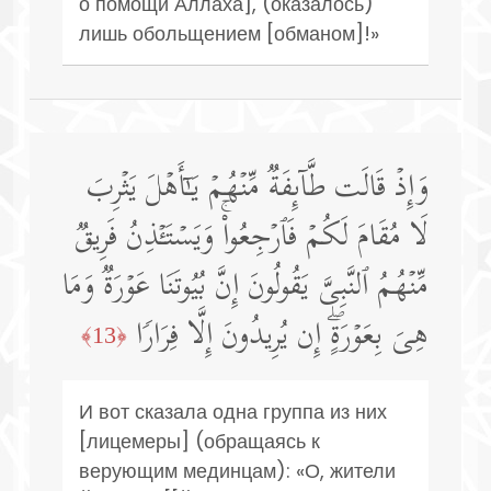
о помощи Аллаха], (оказалось)
лишь обольщением [обманом]!»
وَإِذۡ قَالَت طَّاۤىِٕفَةࣱ مِّنۡهُمۡ یَـٰۤأَهۡلَ یَثۡرِبَ
لَا مُقَامَ لَكُمۡ فَٱرۡجِعُوا۟ۚ وَیَسۡتَـٔۡذِنُ فَرِیقࣱ
مِّنۡهُمُ ٱلنَّبِیَّ یَقُولُونَ إِنَّ بُیُوتَنَا عَوۡرَةࣱ وَمَا
هِیَ بِعَوۡرَةٍۖ إِن یُرِیدُونَ إِلَّا فِرَارࣰا
﴿13﴾
И вот сказала одна группа из них
[лицемеры] (обращаясь к
верующим мединцам): «О, жители