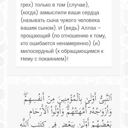
грех) только в том (случае),
(когда) замыслили ваши сердца
(называть сына чужого человека
вашим сыном). И (ведь) Аллах –
прощающий (по отношению к тому,
кто ошибается ненамеренно) (и)
милосердный (к обращающимся к
Нему с покаянием)!
ٱلنَّبِیُّ أَوۡلَىٰ بِٱلۡمُؤۡمِنِینَ مِنۡ أَنفُسِهِمۡۖ
وَأَزۡوَ ٰ⁠جُهُۥۤ أُمَّهَـٰتُهُمۡۗ وَأُو۟لُوا۟ ٱلۡأَرۡحَامِ
بَعۡضُهُمۡ أَوۡلَىٰ بِبَعۡضࣲ فِی كِتَـٰبِ ٱللَّهِ