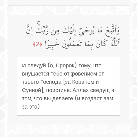
وَٱتَّبِعۡ مَا یُوحَىٰۤ إِلَیۡكَ مِن رَّبِّكَۚ إِنَّ
ٱللَّهَ كَانَ بِمَا تَعۡمَلُونَ خَبِیرࣰا
﴿2﴾
И следуй (о, Пророк) тому, что
внушается тебе откровением от
твоего Господа [за Кораном и
Сунной]; поистине, Аллах сведущ в
том, что вы делаете (и воздаст вам
за это)!