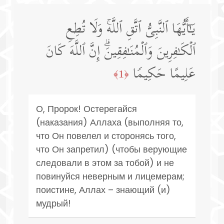
یَـٰۤأَیُّهَا ٱلنَّبِیُّ ٱتَّقِ ٱللَّهۚ وَلَا تُطِعِ
ٱلۡكَـٰفِرِینَ وَٱلۡمُنَـٰفِقِینَۗ إِنَّ ٱللَّهَ كَانَ
عَلِیمًا حَكِیمࣰا
﴿1﴾
О, Пророк! Остерегайся
(наказания) Аллаха (выполняя то,
что Он повелел и сторонясь того,
что Он запретил) (чтобы верующие
следовали в этом за тобой) и не
повинуйся неверным и лицемерам;
поистине, Аллах – знающий (и)
мудрый!