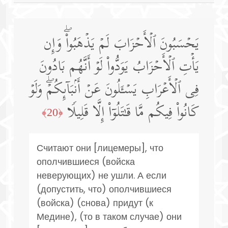
یَحۡسَبُونَ ٱلۡأَحۡزَابَ لَمۡ یَذۡهَبُوا۟ۖ وَإِن
یَأۡتِ ٱلۡأَحۡزَابُ یَوَدُّوا۟ لَوۡ أَنَّهُم بَادُونَ
فِی ٱلۡأَعۡرَابِ یَسۡـَٔلُونَ عَنۡ أَنۢبَاۤىِٕكُمۡۖ وَلَوۡ
كَانُوا۟ فِیكُم مَّا قَـٰتَلُوۤا۟ إِلَّا قَلِیلࣰا
﴿20﴾
Считают они [лицемеры], что
ополчившиеся (войска
неверующих) не ушли. А если
(допустить, что) ополчившиеся
(войска) (снова) придут (к
Медине), (то в таком случае) они