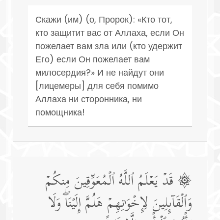
Скажи (им) (о, Пророк): «Кто тот,
кто защитит вас от Аллаха, если Он
пожелает вам зла или (кто удержит
Его) если Он пожелает вам
милосердия?» И не найдут они
[лицемеры] для себя помимо
Аллаха ни сторонника, ни
помощника!
۞ قَدۡ یَعۡلَمُ ٱللَّهُ ٱلۡمُعَوِّقِینَ مِنكُمۡ
وَٱلۡقَاۤىِٕلِینَ لِإِخۡوَ ٰ⁠نِهِمۡ هَلُمَّ إِلَیۡنَاۖ وَلَا