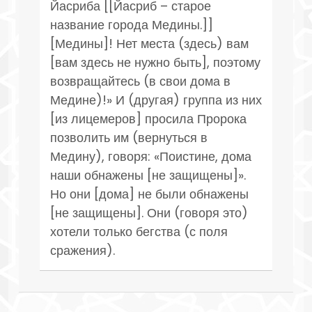
Йасриба [[Йасриб – старое
название города Медины.]]
[Медины]! Нет места (здесь) вам
[вам здесь не нужно быть], поэтому
возвращайтесь (в свои дома в
Медине)!» И (другая) группа из них
[из лицемеров] просила Пророка
позволить им (вернуться в
Медину), говоря: «Поистине, дома
наши обнажены [не защищены]».
Но они [дома] не были обнажены
[не защищены]. Они (говоря это)
хотели только бегства (с поля
сражения).