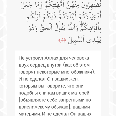
تُظَـٰهِرُونَ مِنۡهُنَّ أُمَّهَـٰتِكُمۡۚ وَمَا جَعَلَ
أَدۡعِیَاۤءَكُمۡ أَبۡنَاۤءَكُمۡۚ ذَ ٰ⁠لِكُمۡ قَوۡلُكُم
بِأَفۡوَ ٰ⁠هِكُمۡۖ وَٱللَّهُ یَقُولُ ٱلۡحَقَّ وَهُوَ
یَهۡدِی ٱلسَّبِیلَ
﴿4﴾
Не устроил Аллах для человека
двух сердец внутри (как об этом
говорят некоторые многобожники).
И не сделал Он ваших жен,
которым вы говорите, что они
подобны спинам ваших матерей
[объявляете себе запретными по
доисламскому обычаю], вашими
матерями. И не сделал Он ваших