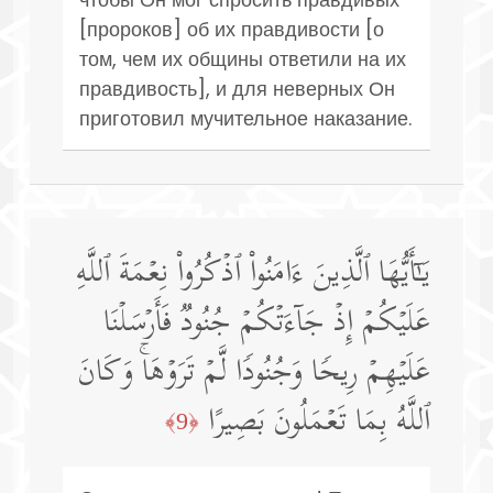
[пророков] об их правдивости [о
том, чем их общины ответили на их
правдивость], и для неверных Он
приготовил мучительное наказание.
یَـٰۤأَیُّهَا ٱلَّذِینَ ءَامَنُوا۟ ٱذۡكُرُوا۟ نِعۡمَةَ ٱللَّهِ
عَلَیۡكُمۡ إِذۡ جَاۤءَتۡكُمۡ جُنُودࣱ فَأَرۡسَلۡنَا
عَلَیۡهِمۡ رِیحࣰا وَجُنُودࣰا لَّمۡ تَرَوۡهَاۚ وَكَانَ
ٱللَّهُ بِمَا تَعۡمَلُونَ بَصِیرًا
﴿9﴾