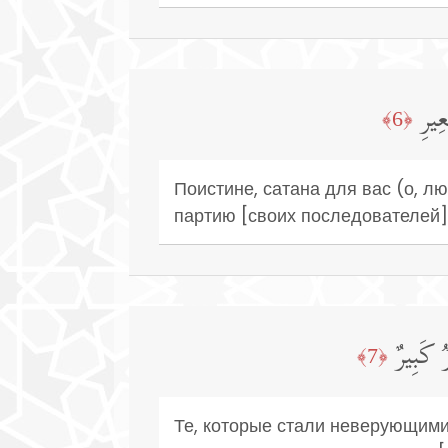
ِیرِ
﴿6﴾
Поистине, сатана для вас (о, лю
партию [своих последователей]
 كَبِیرٌ
﴿7﴾
Те, которые стали неверующими,.