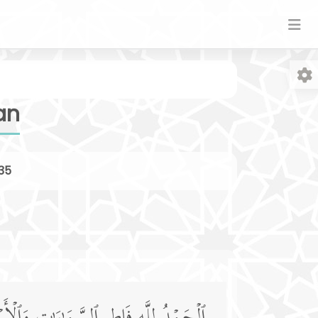
an
35
Fo