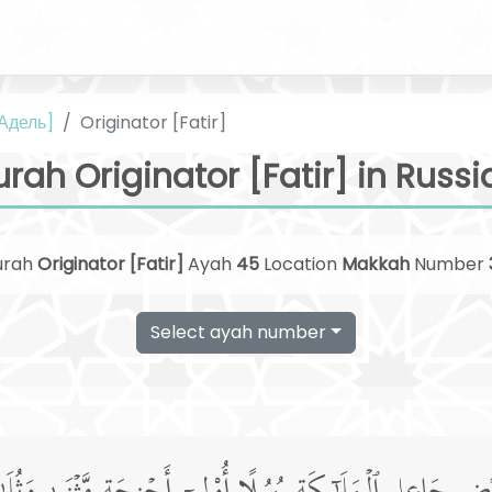
 Адель]
Originator [Fatir]
urah Originator [Fatir] in Russi
urah
Originator [Fatir]
Ayah
45
Location
Makkah
Number
Select ayah number