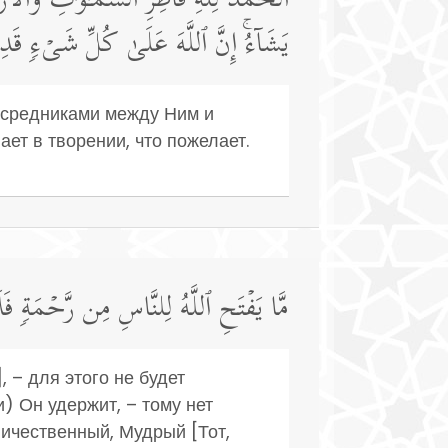
ٱلۡحَمۡدُ لِلَّهِ فَاطِرِ ٱلسَّمَـٰوَ ٰ⁠تِ وَٱلۡأ
یَشَاۤءُۚ إِنَّ ٱللَّهَ عَلَىٰ كُلِّ شَیۡءࣲ قَدِی
посредниками между Ним и
т в творении, что пожелает.
مَّا یَفۡتَحِ ٱللَّهُ لِلنَّاسِ مِن رَّحۡمَةࣲ 
, – для этого не будет
) Он удержит, – тому нет
личественный, Мудрый [Тот,