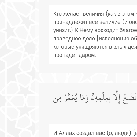
Кто желает величия (как в этом 
принадлежит все величие (и оно
унизит.} К Нему восходит благо
праведное дело [исполнение обя
которые ухищряются в злых деян
пропадет даром.
ضَعُ إِلَّا بِعِلۡمِهِۦۚ وَمَا یُعَمَّرُ مِن
И Аллах создал вас (о, люди) [