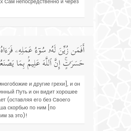
х Сам непосредственно и через
أَفَمَن زُیِّنَ لَهُۥ سُوۤءُ عَمَلِهِۦ فَرَءَا
حَسَرَ ٰ⁠تٍۚ إِنَّ ٱللَّهَ عَلِیمُۢ بِمَا یَصۡنَع
ногобожие и другие грехи], и он
инный Путь и он видит хорошее
ет (оставляя его без Своего
уша скорбью по ним [по
им за это)!