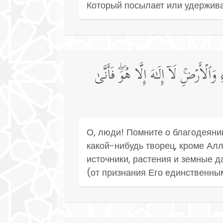
Который посылает или удержива
ۡأَرۡضِۚ لَاۤ إِلَـٰهَ إِلَّا هُوَۖ فَأَنَّىٰ
О, люди! Помните о благодеянии
какой-нибудь творец, кроме Ал
источники, растения и земные 
(от признания Его единственны