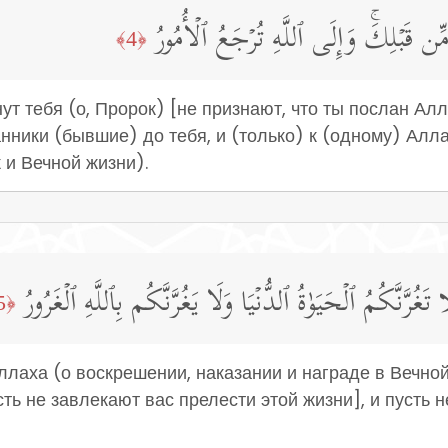
 قَبۡلِكَۚ وَإِلَى ٱللَّهِ تُرۡجَعُ ٱلۡأُمُورُ
﴿4﴾
ут тебя (о, Пророк) [не признают, что ты послан Ал
нники (бывшие) до тебя, и (только) к (одному) Алл
 и Вечной жизни).
ا تَغُرَّنَّكُمُ ٱلۡحَیَوٰةُ ٱلدُّنۡیَا وَلَا یَغُرَّنَّكُم بِٱللَّهِ ٱلۡغَرُورُ
﴿5﴾
лаха (о воскрешении, наказании и награде в Вечной 
ть не завлекают вас прелести этой жизни], и пусть н