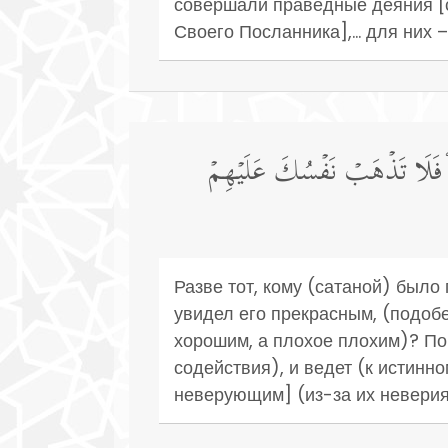
совершали праведные деяния [с
Своего Посланника],... для них 
ُۖ فَلَا تَذۡهَبۡ نَفۡسُكَ عَلَیۡهِمۡ
Разве тот, кому (сатаной) было
увидел его прекрасным, (подоб
хорошим, а плохое плохим)? Пои
содействия), и ведет (к истинно
неверующим] (из-за их неверия)