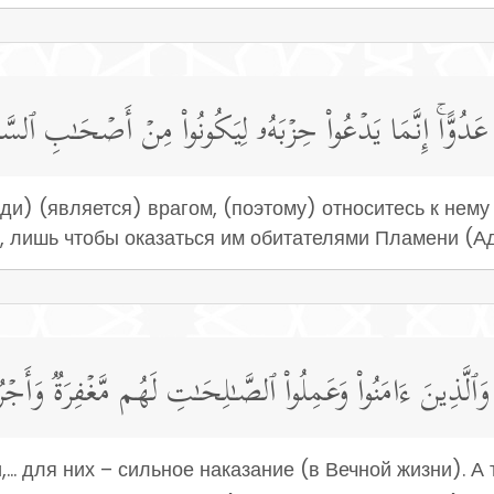
عَدُوًّاۚ إِنَّمَا یَدۡعُوا۟ حِزۡبَهُۥ لِیَكُونُوا۟ مِنۡ أَصۡحَـٰبِ ٱلسَّع
ди) (является) врагом, (поэтому) относитесь к нему 
, лишь чтобы оказаться им обитателями Пламени (Ад
َّذِینَ ءَامَنُوا۟ وَعَمِلُوا۟ ٱلصَّـٰلِحَـٰتِ لَهُم مَّغۡفِرَةࣱ وَأَجۡرࣱ
.. для них – сильное наказание (в Вечной жизни). А 