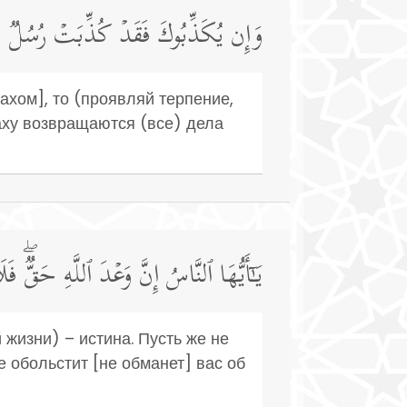
وَإِن یُكَذِّبُوكَ فَقَدۡ كُذِّبَتۡ رُسُلࣱ مِّن
лахом], то (проявляй терпение,
аху возвращаются (все) дела
یَـٰۤأَیُّهَا ٱلنَّاسُ إِنَّ وَعۡدَ ٱللَّهِ حَقࣱّۖ فَلَ
жизни) – истина. Пусть же не
е обольстит [не обманет] вас об