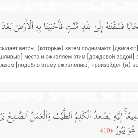
حَابࣰا فَسُقۡنَـٰهُ إِلَىٰ بَلَدࣲ مَّیِّتࣲ فَأَحۡیَیۡنَا بِهِ ٱلۡأَرۡضَ بَعۡدَ 
сылает ветры, (которые) затем поднимают [двигают]
ушливые] места и оживляем этим [дождевой водой]
бразом [подобно этому оживлению] произойдет (и) в
جَمِیعًاۚ إِلَیۡهِ یَصۡعَدُ ٱلۡكَلِمُ ٱلطَّیِّبُ وَٱلۡعَمَلُ ٱلصَّـٰلِحُ یَرۡ
هُوَ یَبُورُ
﴿10﴾