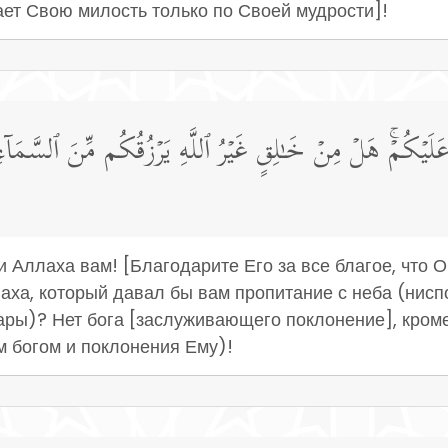
ет Свою милость только по Своей мудрости]!
َلَیۡكُمۡۚ هَلۡ مِنۡ خَـٰلِقٍ غَیۡرُ ٱللَّهِ یَرۡزُقُكُم مِّنَ ٱلسَّمَاۤءِ وَٱل
 Аллаха вам! [Благодарите Его за все благое, что О
лаха, который давал бы вам пропитание с неба (нис
дары)? Нет бога [заслуживающего поклонение], кром
м богом и поклонения Ему)!