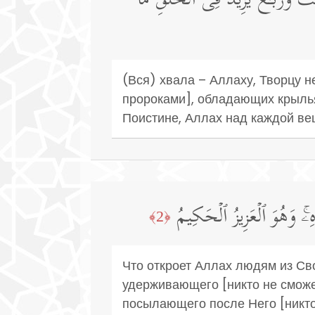
ـٰثَ وَرُبَـٰعَۚ یَزِیدُ فِی ٱلۡخَلۡقِ مَا
(Вся) хвала – Аллаху, Творцу 
пророками], обладающих крылья
Поистине, Аллах над каждой в
ۦۚ وَهُوَ ٱلۡعَزِیزُ ٱلۡحَكِیمُ
﴿2﴾
Что откроет Аллах людям из Свое
удерживающего [никто не сможет
посылающего после Него [никто 