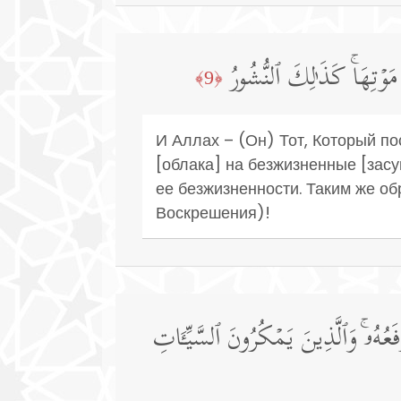
مَوۡتِهَاۚ كَذَ ٰ⁠لِكَ ٱلنُّشُورُ
﴿9﴾
И Аллах – (Он) Тот, Который по
[облака] на безжизненные [зас
ее безжизненности. Таким же о
Воскрешения)!
فَعُهُۥۚ وَٱلَّذِینَ یَمۡكُرُونَ ٱلسَّیِّـَٔاتِ