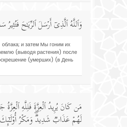
وَٱللَّهُ ٱلَّذِیۤ أَرۡسَلَ ٱلرِّیَـٰحَ فَتُثِیرُ سَ
 облака; и затем Мы гоним их
 землю (выводя растения) после
оскрешение (умерших) (в День
مَن كَانَ یُرِیدُ ٱلۡعِزَّةَ فَلِلَّهِ ٱلۡعِزَّةُ 
لَهُمۡ عَذَابࣱ شَدِیدࣱۖ وَمَكۡرُ أُو۟لَـٰۤىِٕكَ 