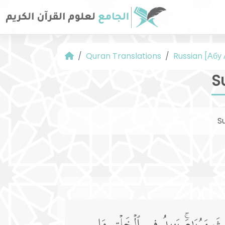
Quran Translations
Russian [Абу
S
S