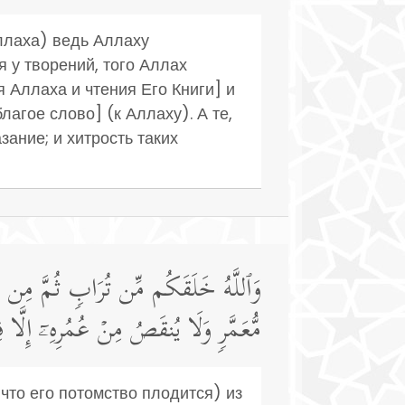
Аллаха) ведь Аллаху
 у творений, того Аллах
 Аллаха и чтения Его Книги] и
агое слово] (к Аллаху). А те,
ание; и хитрость таких
وَٱللَّهُ خَلَقَكُم مِّن تُرَابࣲ ثُمَّ مِن نُّط
مُّعَمَّرࣲ وَلَا یُنقَصُ مِنۡ عُمُرِهِۦۤ إِلَّا 
 что его потомство плодится) из