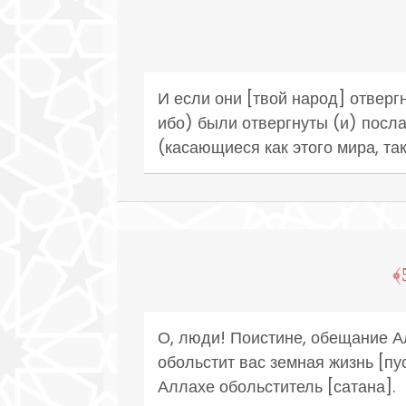
И если они [твой народ] отвергн
ибо) были отвергнуты (и) посла
(касающиеся как этого мира, так
О, люди! Поистине, обещание Ал
обольстит вас земная жизнь [пус
Аллахе обольститель [сатана].