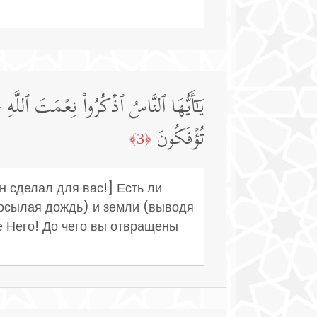
یَـٰۤأَیُّهَا ٱلنَّاسُ ٱذۡكُرُوا۟ نِعۡمَتَ ٱللَّهِ ع
تُؤۡفَكُونَ
﴿3﴾
н сделал для вас!] Есть ли
посылая дождь) и земли (выводя
е Него! До чего вы отвращены