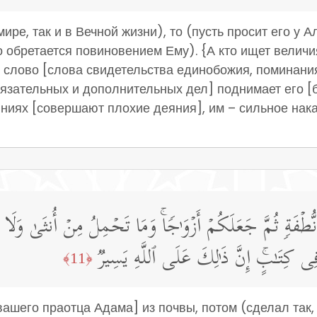
мире, так и в Вечной жизни), то (пусть просит его у 
 обретается повиновением Ему). {А кто ищет величия
е слово [слова свидетельства единобожия, поминания
зательных и дополнительных дел] поднимает его [бл
иях [совершают плохие деяния], им – сильное наказ
ۡفَةࣲ ثُمَّ جَعَلَكُمۡ أَزۡوَ ٰ⁠جࣰاۚ وَمَا تَحۡمِلُ مِنۡ أُنثَىٰ وَلَا تَ
فِی كِتَـٰبٍۚ إِنَّ ذَ ٰ⁠لِكَ عَلَى ٱللَّهِ یَسِیرࣱ
﴿11﴾
вашего праотца Адама] из почвы, потом (сделал так,