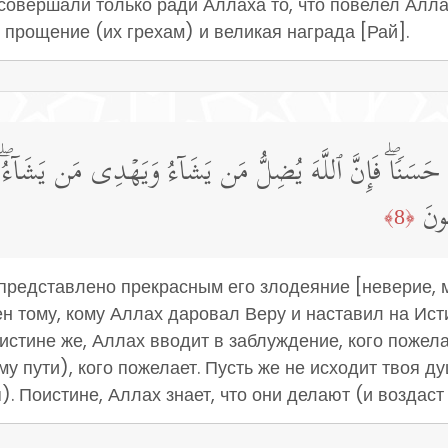
овершали только ради Аллаха то, что повелел Алла
– прощение (их грехам) и великая награда [Рай].
هُ حَسَنࣰاۖ فَإِنَّ ٱللَّهَ یُضِلُّ مَن یَشَاۤءُ وَیَهۡدِی مَن یَشَاۤء
ُونَ
﴿8﴾
 представлено прекрасным его злодеяние [неверие, м
ен тому, кому Аллах даровал Веру и наставил на Ист
стине же, Аллах вводит в заблуждение, кого пожела
му пути), кого пожелает. Пусть же не исходит твоя д
. Поистине, Аллах знает, что они делают (и воздаст 