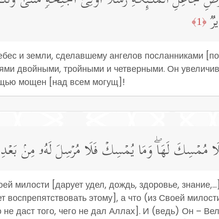
َرۡضِ جَاعِلِ ٱلۡمَلَـٰۤىِٕكَةِ رُسُلًا أُو۟لِیۤ أَجۡنِحَةࣲ مَّثۡنَىٰ وَثُلَ
رࣱ
﴿1﴾
небес и земли, сделавшему ангелов посланниками [
ми двойными, тройными и четверными. Он увеличивае
ещью мощен [над всем могущ]!
فَلَا مُمۡسِكَ لَهَاۖ وَمَا یُمۡسِكۡ فَلَا مُرۡسِلَ لَهُۥ مِنۢ بَعۡدِهِ
й милости [дарует удел, дождь, здоровье, знание,...]
 воспрепятствовать этому], а что (из Своей милости
не даст того, чего не дал Аллах]. И (ведь) Он – Ве