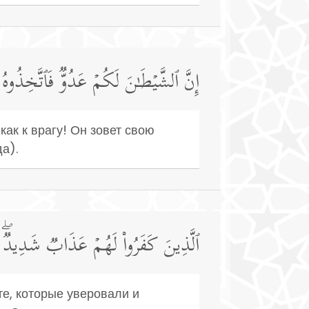
إِنَّ ٱلشَّیۡطَـٰنَ لَكُمۡ عَدُوࣱّ فَٱتَّخِذُوهُ 
как к врагу! Он зовет свою
а).
ٱلَّذِینَ كَفَرُوا۟ لَهُمۡ عَذَابࣱ شَدِیدࣱۖ وَٱل
те, которые уверовали и