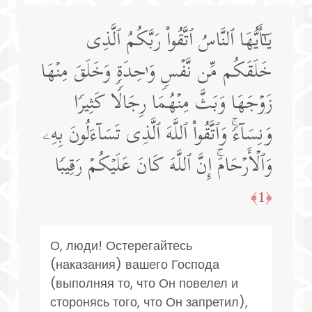
یَـٰۤأَیُّهَا ٱلنَّاسُ ٱتَّقُوا۟ رَبَّكُمُ ٱلَّذِی
خَلَقَكُم مِّن نَّفۡسࣲ وَ ٰ⁠حِدَةࣲ وَخَلَقَ مِنۡهَا
زَوۡجَهَا وَبَثَّ مِنۡهُمَا رِجَالࣰا كَثِیرࣰا
وَنِسَاۤءࣰۚ وَٱتَّقُوا۟ ٱللَّهَ ٱلَّذِی تَسَاۤءَلُونَ بِهِۦ
وَٱلۡأَرۡحَامَۚ إِنَّ ٱللَّهَ كَانَ عَلَیۡكُمۡ رَقِیبࣰا
﴿1﴾
О, люди! Остерегайтесь
(наказания) вашего Господа
(выполняя то, что Он повелел и
сторонясь того, что Он запретил),