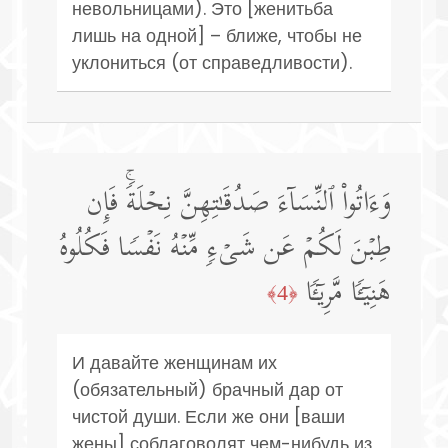
невольницами). Это [женитьба
лишь на одной] – ближе, чтобы не
уклониться (от справедливости).
وَءَاتُوا۟ ٱلنِّسَاۤءَ صَدُقَـٰتِهِنَّ نِحۡلَةࣰۚ فَإِن
طِبۡنَ لَكُمۡ عَن شَیۡءࣲ مِّنۡهُ نَفۡسࣰا فَكُلُوهُ
هَنِیۤـࣰٔا مَّرِیۤـࣰٔا
﴿4﴾
И давайте женщинам их
(обязательный) брачный дар от
чистой души. Если же они [ваши
жены] соблаговолят чем-нибудь из