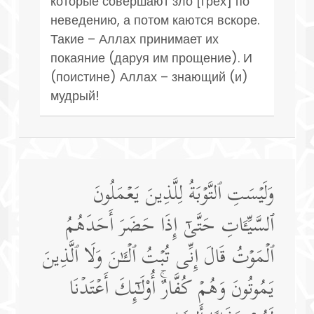
которые совершают зло [грех] по
неведению, а потом каются вскоре.
Такие – Аллах принимает их
покаяние (даруя им прощение). И
(поистине) Аллах – знающий (и)
мудрый!
وَلَیۡسَتِ ٱلتَّوۡبَةُ لِلَّذِینَ یَعۡمَلُونَ
ٱلسَّیِّـَٔاتِ حَتَّىٰۤ إِذَا حَضَرَ أَحَدَهُمُ
ٱلۡمَوۡتُ قَالَ إِنِّی تُبۡتُ ٱلۡـَٔـٰنَ وَلَا ٱلَّذِینَ
یَمُوتُونَ وَهُمۡ كُفَّارٌۚ أُو۟لَـٰۤىِٕكَ أَعۡتَدۡنَا