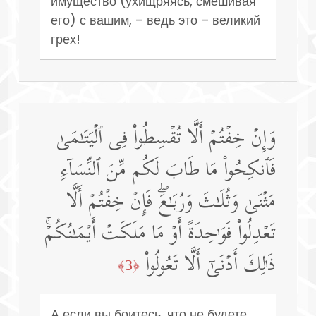
имущество (ухищряясь, смешивая
его) с вашим, – ведь это – великий
грех!
وَإِنۡ خِفۡتُمۡ أَلَّا تُقۡسِطُوا۟ فِی ٱلۡیَتَـٰمَىٰ
فَٱنكِحُوا۟ مَا طَابَ لَكُم مِّنَ ٱلنِّسَاۤءِ
مَثۡنَىٰ وَثُلَـٰثَ وَرُبَـٰعَۖ فَإِنۡ خِفۡتُمۡ أَلَّا
تَعۡدِلُوا۟ فَوَ ٰ⁠حِدَةً أَوۡ مَا مَلَكَتۡ أَیۡمَـٰنُكُمۡۚ
ذَ ٰ⁠لِكَ أَدۡنَىٰۤ أَلَّا تَعُولُوا۟
﴿3﴾
А если вы боитесь, что не будете