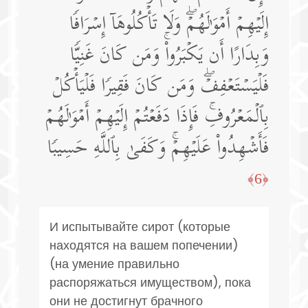
إِلَیۡهِمۡ أَمۡوَ ٰ⁠لَهُمۡۖ وَلَا تَأۡكُلُوهَاۤ إِسۡرَافࣰا
وَبِدَارًا أَن یَكۡبَرُوا۟ۚ وَمَن كَانَ غَنِیࣰّا
فَلۡیَسۡتَعۡفِفۡۖ وَمَن كَانَ فَقِیرࣰا فَلۡیَأۡكُلۡ
بِٱلۡمَعۡرُوفِۚ فَإِذَا دَفَعۡتُمۡ إِلَیۡهِمۡ أَمۡوَ ٰ⁠لَهُمۡ
فَأَشۡهِدُوا۟ عَلَیۡهِمۡۚ وَكَفَىٰ بِٱللَّهِ حَسِیبࣰا
﴿6﴾
И испытывайте сирот (которые
находятся на вашем попечении)
(на умение правильно
распоряжаться имуществом), пока
они не достигнут брачного