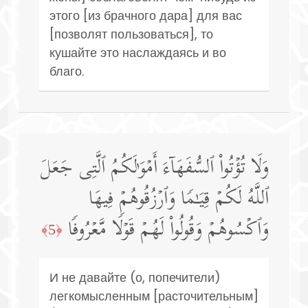
этого [из брачного дара] для вас
[позволят пользоваться], то
кушайте это наслаждаясь и во
благо.
وَلَا تُؤۡتُوا۟ ٱلسُّفَهَاۤءَ أَمۡوَ ٰ⁠لَكُمُ ٱلَّتِی جَعَلَ
ٱللَّهُ لَكُمۡ قِیَـٰمࣰا وَٱرۡزُقُوهُمۡ فِیهَا
وَٱكۡسُوهُمۡ وَقُولُوا۟ لَهُمۡ قَوۡلࣰا مَّعۡرُوفࣰا
﴿5﴾
И не давайте (о, попечители)
легкомысленным [расточительным]