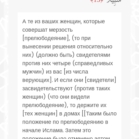
سَبِیلࣰا
А те из ваших женщин, которые
совершат мерзость
[прелюбодеяние], (то при
вынесении решения относительно
них) (должно быть) свидетелями
против них четыре (справедливых
мужчин) из вас [из числа
верующих]. И если они [свидетели]
засвидетельствуют (против таких
женщин) (что они видели
прелюбодеяние), то держите их
[тех женщин] в домах [[Таким было
положение по прелюбодеянию в
начале Ислама. Затем это
положение было отменено аятом