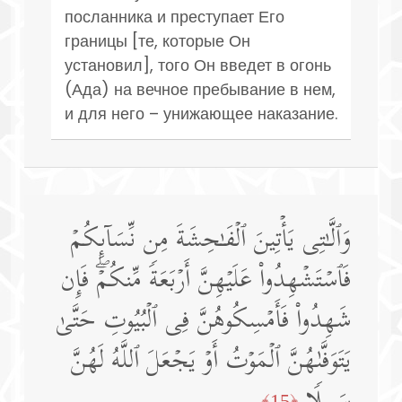
посланника и преступает Его
границы [те, которые Он
установил], того Он введет в огонь
(Ада) на вечное пребывание в нем,
и для него – унижающее наказание.
وَٱلَّـٰتِی یَأۡتِینَ ٱلۡفَـٰحِشَةَ مِن نِّسَاۤىِٕكُمۡ
فَٱسۡتَشۡهِدُوا۟ عَلَیۡهِنَّ أَرۡبَعَةࣰ مِّنكُمۡۖ فَإِن
شَهِدُوا۟ فَأَمۡسِكُوهُنَّ فِی ٱلۡبُیُوتِ حَتَّىٰ
یَتَوَفَّىٰهُنَّ ٱلۡمَوۡتُ أَوۡ یَجۡعَلَ ٱللَّهُ لَهُنَّ
﴿15﴾