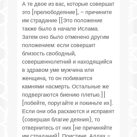
А те двое из вас, которые совершат
это [прелюбодеяние], – причините
им страдание [[Это положение
также было в начале Ислама.
Затем оно было отменено другим
положением: если совершит
близость свободный,
совершеннолетний и находящийся
в здравом уме мужчина или
женщина, то он побивается
камнями насмерть. Остальные же
подвергаются биению плетью.]]
[побейте, поругайте и покиньте их].
Если они оба раскаются и исправят
(совершая благие деяния), то
отвернитесь от них [не причиняйте
им страданий]. Поистине, Аллах –