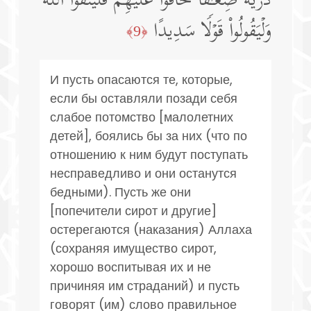
ذُرِّیَّةࣰ ضِعَـٰفًا خَافُوا۟ عَلَیۡهِمۡ فَلۡیَتَّقُوا۟ ٱللَّهَ
وَلۡیَقُولُوا۟ قَوۡلࣰا سَدِیدًا
﴿9﴾
И пусть опасаются те, которые,
если бы оставляли позади себя
слабое потомство [малолетних
детей], боялись бы за них (что по
отношению к ним будут поступать
несправедливо и они останутся
бедными). Пусть же они
[попечители сирот и другие]
остерегаются (наказания) Аллаха
(сохраняя имущество сирот,
хорошо воспитывая их и не
причиняя им страданий) и пусть
говорят (им) слово правильное