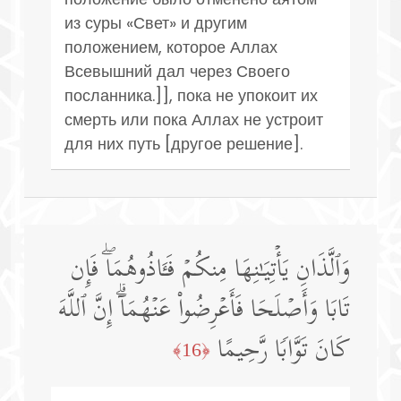
из суры «Свет» и другим
положением, которое Аллах
Всевышний дал через Своего
посланника.]], пока не упокоит их
смерть или пока Аллах не устроит
для них путь [другое решение].
وَٱلَّذَانِ یَأۡتِیَـٰنِهَا مِنكُمۡ فَـَٔاذُوهُمَاۖ فَإِن
تَابَا وَأَصۡلَحَا فَأَعۡرِضُوا۟ عَنۡهُمَاۤۗ إِنَّ ٱللَّهَ
كَانَ تَوَّابࣰا رَّحِیمًا
﴿16﴾