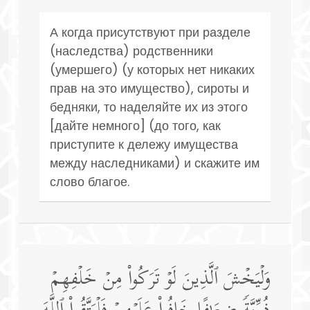
А когда присутствуют при разделе
(наследства) родственники
(умершего) (у которых нет никаких
прав на это имущество), сироты и
бедняки, то наделяйте их из этого
[дайте немного] (до того, как
приступите к дележу имущества
между наследниками) и скажите им
слово благое.
وَلۡیَخۡشَ ٱلَّذِینَ لَوۡ تَرَكُوا۟ مِنۡ خَلۡفِهِمۡ