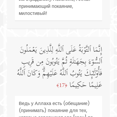
принимающий покаяние,
милостивый!
إِنَّمَا ٱلتَّوۡبَةُ عَلَى ٱللَّهِ لِلَّذِینَ یَعۡمَلُونَ
ٱلسُّوۤءَ بِجَهَـٰلَةࣲ ثُمَّ یَتُوبُونَ مِن قَرِیبࣲ
فَأُو۟لَـٰۤىِٕكَ یَتُوبُ ٱللَّهُ عَلَیۡهِمۡۗ وَكَانَ ٱللَّهُ
عَلِیمًا حَكِیمࣰا
﴿17﴾
Ведь у Аллаха есть (обещание)
(принимать) покаяние для тех,