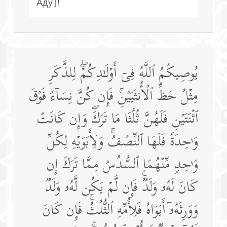
Аду]!
یُوصِیكُمُ ٱللَّهُ فِیۤ أَوۡلَـٰدِكُمۡۖ لِلذَّكَرِ
مِثۡلُ حَظِّ ٱلۡأُنثَیَیۡنِۚ فَإِن كُنَّ نِسَاۤءࣰ فَوۡقَ
ٱثۡنَتَیۡنِ فَلَهُنَّ ثُلُثَا مَا تَرَكَۖ وَإِن كَانَتۡ
وَ ٰ⁠حِدَةࣰ فَلَهَا ٱلنِّصۡفُۚ وَلِأَبَوَیۡهِ لِكُلِّ
وَ ٰ⁠حِدࣲ مِّنۡهُمَا ٱلسُّدُسُ مِمَّا تَرَكَ إِن
كَانَ لَهُۥ وَلَدࣱۚ فَإِن لَّمۡ یَكُن لَّهُۥ وَلَدࣱ
وَوَرِثَهُۥۤ أَبَوَاهُ فَلِأُمِّهِ ٱلثُّلُثُۚ فَإِن كَانَ