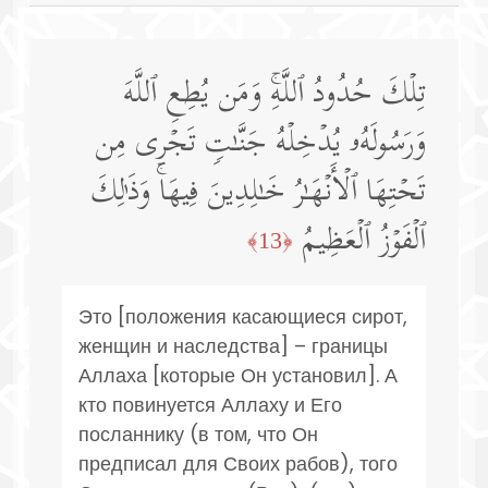
تِلۡكَ حُدُودُ ٱللَّهِۚ وَمَن یُطِعِ ٱللَّهَ
وَرَسُولَهُۥ یُدۡخِلۡهُ جَنَّـٰتࣲ تَجۡرِی مِن
تَحۡتِهَا ٱلۡأَنۡهَـٰرُ خَـٰلِدِینَ فِیهَاۚ وَذَ ٰ⁠لِكَ
ٱلۡفَوۡزُ ٱلۡعَظِیمُ
﴿13﴾
Это [положения касающиеся сирот,
женщин и наследства] – границы
Аллаха [которые Он установил]. А
кто повинуется Аллаху и Его
посланнику (в том, что Он
предписал для Своих рабов), того