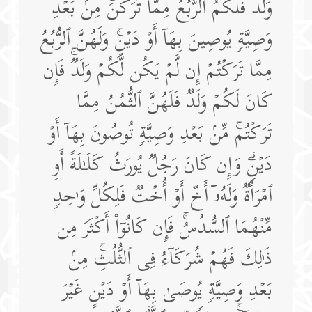
وَلَدࣱ فَلَكُمُ ٱلرُّبُعُ مِمَّا تَرَكۡنَۚ مِنۢ بَعۡدِ
وَصِیَّةࣲ یُوصِینَ بِهَاۤ أَوۡ دَیۡنࣲۚ وَلَهُنَّ ٱلرُّبُعُ
مِمَّا تَرَكۡتُمۡ إِن لَّمۡ یَكُن لَّكُمۡ وَلَدࣱۚ فَإِن
كَانَ لَكُمۡ وَلَدࣱ فَلَهُنَّ ٱلثُّمُنُ مِمَّا
تَرَكۡتُمۚ مِّنۢ بَعۡدِ وَصِیَّةࣲ تُوصُونَ بِهَاۤ أَوۡ
دَیۡنࣲۗ وَإِن كَانَ رَجُلࣱ یُورَثُ كَلَـٰلَةً أَوِ
ٱمۡرَأَةࣱ وَلَهُۥۤ أَخٌ أَوۡ أُخۡتࣱ فَلِكُلِّ وَ ٰ⁠حِدࣲ
مِّنۡهُمَا ٱلسُّدُسُۚ فَإِن كَانُوۤا۟ أَكۡثَرَ مِن
ذَ ٰ⁠لِكَ فَهُمۡ شُرَكَاۤءُ فِی ٱلثُّلُثِۚ مِنۢ
بَعۡدِ وَصِیَّةࣲ یُوصَىٰ بِهَاۤ أَوۡ دَیۡنٍ غَیۡرَ