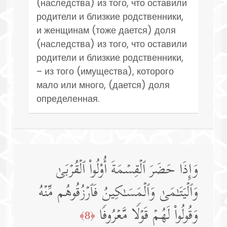
(наследства) из того, что оставили
родители и близкие родственники,
и женщинам (тоже дается) доля
(наследства) из того, что оставили
родители и близкие родственники,
– из того (имущества), которого
мало или много, (дается) доля
определенная.
وَإِذَا حَضَرَ ٱلۡقِسۡمَةَ أُو۟لُوا۟ ٱلۡقُرۡبَىٰ
وَٱلۡیَتَـٰمَىٰ وَٱلۡمَسَـٰكِینُ فَٱرۡزُقُوهُم مِّنۡهُ
وَقُولُوا۟ لَهُمۡ قَوۡلࣰا مَّعۡرُوفࣰا
﴿8﴾