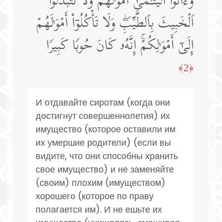
وَءَاتُوا۟ ٱلۡیَتَـٰمَىٰۤ أَمۡوَ ٰ⁠لَهُمۡۖ وَلَا تَتَبَدَّلُوا۟
ٱلۡخَبِیثَ بِٱلطَّیِّبِۖ وَلَا تَأۡكُلُوۤا۟ أَمۡوَ ٰ⁠لَهُمۡ
إِلَىٰۤ أَمۡوَ ٰ⁠لِكُمۡۚ إِنَّهُۥ كَانَ حُوبࣰا كَبِیرࣰا
﴿2﴾
И отдавайте сиротам (когда они
достигнут совершеннолетия) их
имущество (которое оставили им
их умершие родители) (если вы
видите, что они способны хранить
свое имущество) и не заменяйте
(своим) плохим (имуществом)
хорошего (которое по праву
полагается им). И не ешьте их