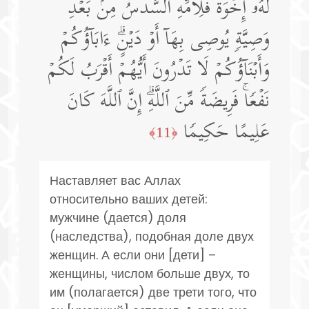
لَهُۥۤ إِخۡوَةࣱ فَلِأُمِّهِ ٱلسُّدُسُۚ مِنۢ بَعۡدِ
وَصِیَّةࣲ یُوصِی بِهَاۤ أَوۡ دَیۡنٍۗ ءَابَاۤؤُكُمۡ
وَأَبۡنَاۤؤُكُمۡ لَا تَدۡرُونَ أَیُّهُمۡ أَقۡرَبُ لَكُمۡ
نَفۡعࣰاۚ فَرِیضَةࣰ مِّنَ ٱللَّهِۗ إِنَّ ٱللَّهَ كَانَ
عَلِیمًا حَكِیمࣰا
﴿11﴾
Наставляет вас Аллах
относительно ваших детей:
мужчине (дается) доля
(наследства), подобная доле двух
женщин. А если они [дети] –
женщины, числом больше двух, то
им (полагается) две трети того, что