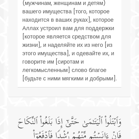
(мужчинам, женщинам и детям)
вашего имущества [того, которое
находится в ваших руках], которое
Аллах устроил вам для поддержки
[которое является средством для
жизни], и наделяйте их из него [из
этого имущества], и одевайте их, и
говорите им [сиротам и
легкомысленным] слово благое
[будьте с ними мягкими и добрыми].
وَٱبۡتَلُوا۟ ٱلۡیَتَـٰمَىٰ حَتَّىٰۤ إِذَا بَلَغُوا۟ ٱلنِّكَاحَ
فَإِنۡ ءَانَسۡتُم مِّنۡهُمۡ رُشۡدࣰا فَٱدۡفَعُوۤا۟