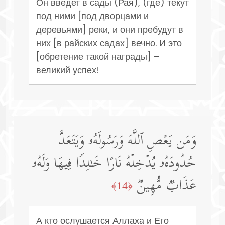
Он введет в сады (Рая), (где) текут
под ними [под дворцами и
деревьями] реки, и они пребудут в
них [в райских садах] вечно. И это
[обретение такой награды] –
великий успех!
وَمَن یَعۡصِ ٱللَّهَ وَرَسُولَهُۥ وَیَتَعَدَّ
حُدُودَهُۥ یُدۡخِلۡهُ نَارًا خَـٰلِدࣰا فِیهَا وَلَهُۥ
عَذَابࣱ مُّهِینࣱ
﴿14﴾
А кто ослушается Аллаха и Его