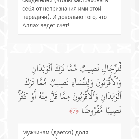
свидетелей (чтобы застраховать
себя от непризнания ими этой
передачи). И довольно того, что
Аллах ведет счет!
لِّلرِّجَالِ نَصِیبࣱ مِّمَّا تَرَكَ ٱلۡوَ ٰ⁠لِدَانِ
وَٱلۡأَقۡرَبُونَ وَلِلنِّسَاۤءِ نَصِیبࣱ مِّمَّا تَرَكَ
ٱلۡوَ ٰ⁠لِدَانِ وَٱلۡأَقۡرَبُونَ مِمَّا قَلَّ مِنۡهُ أَوۡ كَثُرَۚ
نَصِیبࣰا مَّفۡرُوضࣰا
﴿7﴾
Мужчинам (дается) доля