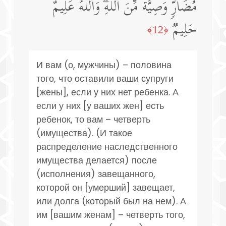
مُضَاۤرࣲّۚ وَصِیَّةࣰ مِّنَ ٱللَّهِۗ وَٱللَّهُ عَلِیمٌ
حَلِیمࣱ
﴿12﴾
И вам (о, мужчины) – половина
того, что оставили ваши супруги
[жены], если у них нет ребенка. А
если у них [у ваших жен] есть
ребенок, то вам – четверть
(имущества). (И такое
распределение наследственного
имущества делается) после
(исполнения) завещанного,
которой он [умерший] завещает,
или долга (который был на нем). А
им [вашим женам] – четверть того,