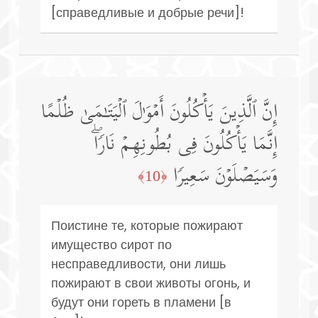
[справедливые и добрые речи]!
إِنَّ ٱلَّذِینَ یَأۡكُلُونَ أَمۡوَ ٰ⁠لَ ٱلۡیَتَـٰمَىٰ ظُلۡمًا
إِنَّمَا یَأۡكُلُونَ فِی بُطُونِهِمۡ نَارࣰاۖ
وَسَیَصۡلَوۡنَ سَعِیرࣰا
﴿10﴾
Поистине те, которые пожирают
имущество сирот по
несправедливости, они лишь
пожирают в свои животы огонь, и
будут они гореть в пламени [в