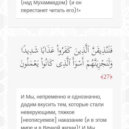
(над Мухаммадом) (и он
перестанет читать его)!»
فَلَنُذِیقَنَّ ٱلَّذِینَ كَفَرُوا۟ عَذَابࣰا شَدِیدࣰا
وَلَنَجۡزِیَنَّهُمۡ أَسۡوَأَ ٱلَّذِی كَانُوا۟ یَعۡمَلُونَ
﴿27﴾
И Мы, непременно и однозначно,
дадим вкусить тем, которые стали
неверующими, тяжкое
[неописуемое] наказание (и в этом
мире и в Вечной жизни)! И Мы