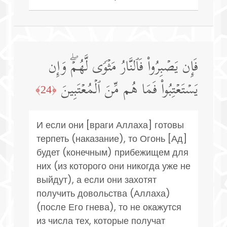
فَإِن یَصۡبِرُوا۟ فَٱلنَّارُ مَثۡوࣰى لَّهُمۡۖ وَإِن
یَسۡتَعۡتِبُوا۟ فَمَا هُم مِّنَ ٱلۡمُعۡتَبِینَ
﴿24﴾
И если они [враги Аллаха] готовы
терпеть (наказание), то Огонь [Ад]
будет (конечным) прибежищем для
них (из которого они никогда уже не
выйдут), а если они захотят
получить довольства (Аллаха)
(после Его гнева), то не окажутся
из числа тех, которые получат