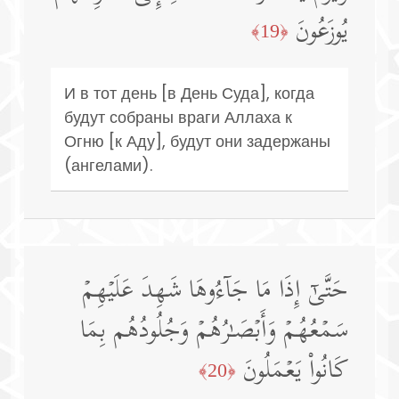
یُوزَعُونَ
﴿19﴾
И в тот день [в День Суда], когда
будут собраны враги Аллаха к
Огню [к Аду], будут они задержаны
(ангелами).
حَتَّىٰۤ إِذَا مَا جَاۤءُوهَا شَهِدَ عَلَیۡهِمۡ
سَمۡعُهُمۡ وَأَبۡصَـٰرُهُمۡ وَجُلُودُهُم بِمَا
كَانُوا۟ یَعۡمَلُونَ
﴿20﴾