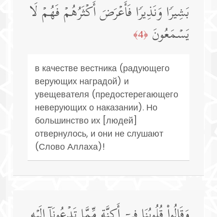
بَشِیرࣰا وَنَذِیرࣰا فَأَعۡرَضَ أَكۡثَرُهُمۡ فَهُمۡ لَا
یَسۡمَعُونَ
﴿4﴾
в качестве вестника (радующего
верующих наградой) и
увещевателя (предостерегающего
неверующих о наказании). Но
большинство их [людей]
отвернулось, и они не слушают
(Слово Аллаха)!
وَقَالُوا۟ قُلُوبُنَا فِیۤ أَكِنَّةࣲ مِّمَّا تَدۡعُونَاۤ إِلَیۡهِ