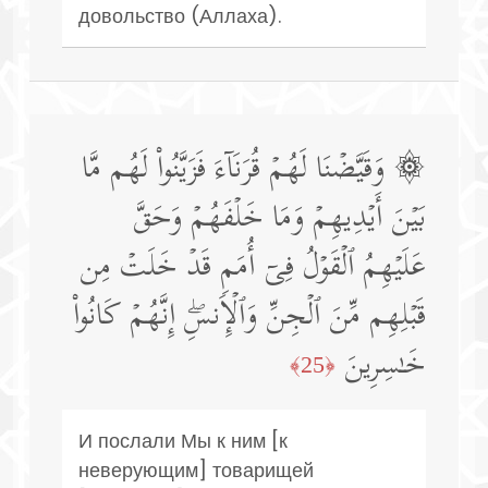
довольство (Аллаха).
۞ وَقَیَّضۡنَا لَهُمۡ قُرَنَاۤءَ فَزَیَّنُوا۟ لَهُم مَّا
بَیۡنَ أَیۡدِیهِمۡ وَمَا خَلۡفَهُمۡ وَحَقَّ
عَلَیۡهِمُ ٱلۡقَوۡلُ فِیۤ أُمَمࣲ قَدۡ خَلَتۡ مِن
قَبۡلِهِم مِّنَ ٱلۡجِنِّ وَٱلۡإِنسِۖ إِنَّهُمۡ كَانُوا۟
خَـٰسِرِینَ
﴿25﴾
И послали Мы к ним [к
неверующим] товарищей