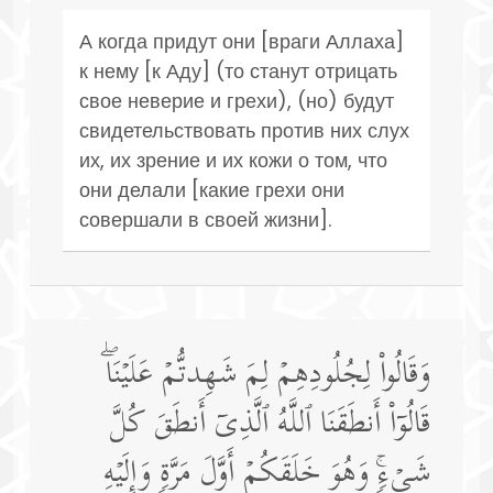
А когда придут они [враги Аллаха]
к нему [к Аду] (то станут отрицать
свое неверие и грехи), (но) будут
свидетельствовать против них слух
их, их зрение и их кожи о том, что
они делали [какие грехи они
совершали в своей жизни].
وَقَالُوا۟ لِجُلُودِهِمۡ لِمَ شَهِدتُّمۡ عَلَیۡنَاۖ
قَالُوۤا۟ أَنطَقَنَا ٱللَّهُ ٱلَّذِیۤ أَنطَقَ كُلَّ
شَیۡءࣲۚ وَهُوَ خَلَقَكُمۡ أَوَّلَ مَرَّةࣲ وَإِلَیۡهِ