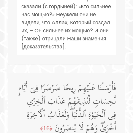
сказали (с гордыней): «Кто сильнее
нас мощью?» Неужели они не
видели, что Аллах, Который создал
их, – Он сильнее их мощью? И они
(также) отрицали Наши знамения
[доказательства].
فَأَرۡسَلۡنَا عَلَیۡهِمۡ رِیحࣰا صَرۡصَرࣰا فِیۤ أَیَّامࣲ
نَّحِسَاتࣲ لِّنُذِیقَهُمۡ عَذَابَ ٱلۡخِزۡیِ
فِی ٱلۡحَیَوٰةِ ٱلدُّنۡیَاۖ وَلَعَذَابُ ٱلۡـَٔاخِرَةِ
أَخۡزَىٰۖ وَهُمۡ لَا یُنصَرُونَ
﴿16﴾