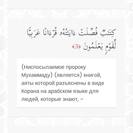
كِتَـٰبࣱ فُصِّلَتۡ ءَایَـٰتُهُۥ قُرۡءَانًا عَرَبِیࣰّا
لِّقَوۡمࣲ یَعۡلَمُونَ
﴿3﴾
(Ниспосылаемое пророку
Мухаммаду) (является) книгой,
аяты которой разъяснены в виде
Корана на арабском языке для
людей, которые знают, –