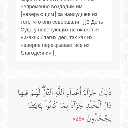
непременно воздадим им
[неверующим] за наихудшее из
того, что они совершали! [[В День
Суда у неверующих не окажется
никаких благих дел, так как их
неверие перекрывает все их
благодеяния.]]
ذَ ٰ⁠لِكَ جَزَاۤءُ أَعۡدَاۤءِ ٱللَّهِ ٱلنَّارُۖ لَهُمۡ فِیهَا
دَارُ ٱلۡخُلۡدِ جَزَاۤءَۢ بِمَا كَانُوا۟ بِـَٔایَـٰتِنَا
یَجۡحَدُونَ
﴿28﴾