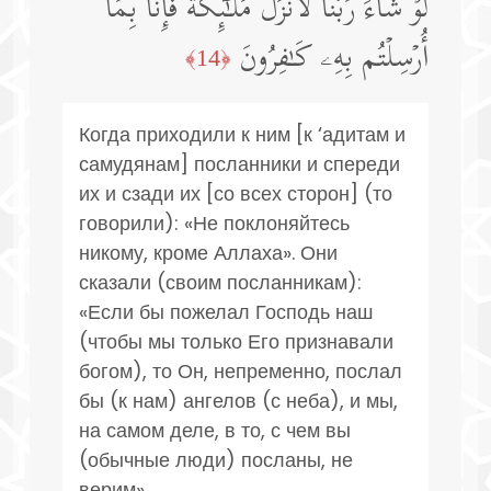
لَوۡ شَاۤءَ رَبُّنَا لَأَنزَلَ مَلَـٰۤىِٕكَةࣰ فَإِنَّا بِمَاۤ
أُرۡسِلۡتُم بِهِۦ كَـٰفِرُونَ
﴿14﴾
Когда приходили к ним [к ‘адитам и
самудянам] посланники и спереди
их и сзади их [со всех сторон] (то
говорили): «Не поклоняйтесь
никому, кроме Аллаха». Они
сказали (своим посланникам):
«Если бы пожелал Господь наш
(чтобы мы только Его признавали
богом), то Он, непременно, послал
бы (к нам) ангелов (с неба), и мы,
на самом деле, в то, с чем вы
(обычные люди) посланы, не
верим».