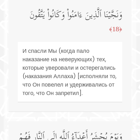
وَنَجَّیۡنَا ٱلَّذِینَ ءَامَنُوا۟ وَكَانُوا۟ یَتَّقُونَ
﴿18﴾
И спасли Мы (когда пало
наказание на неверующих) тех,
которые уверовали и остерегались
(наказания Аллаха) [исполняли то,
что Он повелел и удерживались от
того, что Он запретил].
وَیَوۡمَ یُحۡشَرُ أَعۡدَاۤءُ ٱللَّهِ إِلَى ٱلنَّارِ فَهُمۡ