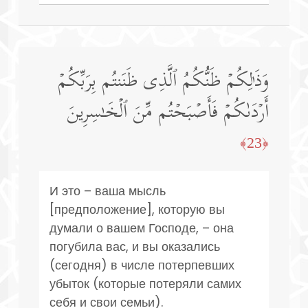
وَذَ ٰ⁠لِكُمۡ ظَنُّكُمُ ٱلَّذِی ظَنَنتُم بِرَبِّكُمۡ
أَرۡدَىٰكُمۡ فَأَصۡبَحۡتُم مِّنَ ٱلۡخَـٰسِرِینَ
﴿23﴾
И это – ваша мысль
[предположение], которую вы
думали о вашем Господе, – она
погубила вас, и вы оказались
(сегодня) в числе потерпевших
убыток (которые потеряли самих
себя и свои семьи).