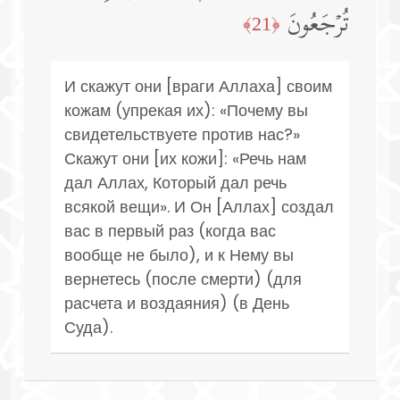
تُرۡجَعُونَ
﴿21﴾
И скажут они [враги Аллаха] своим
кожам (упрекая их): «Почему вы
свидетельствуете против нас?»
Скажут они [их кожи]: «Речь нам
дал Аллах, Который дал речь
всякой вещи». И Он [Аллах] создал
вас в первый раз (когда вас
вообще не было), и к Нему вы
вернетесь (после смерти) (для
расчета и воздаяния) (в День
Суда).