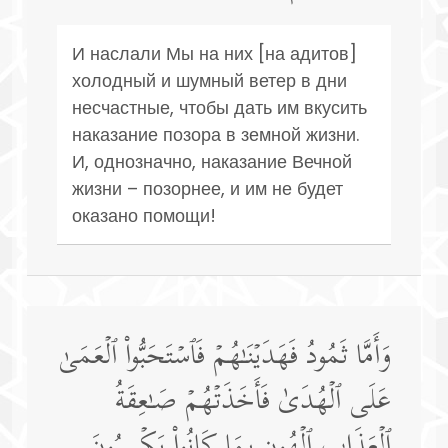
И наслали Мы на них [на адитов]
холодный и шумный ветер в дни
несчастные, чтобы дать им вкусить
наказание позора в земной жизни.
И, однозначно, наказание Вечной
жизни – позорнее, и им не будет
оказано помощи!
وَأَمَّا ثَمُودُ فَهَدَیۡنَـٰهُمۡ فَٱسۡتَحَبُّوا۟ ٱلۡعَمَىٰ
عَلَى ٱلۡهُدَىٰ فَأَخَذَتۡهُمۡ صَـٰعِقَةُ
ٱلۡعَذَابِ ٱلۡهُونِ بِمَا كَانُوا۟ یَكۡسِبُونَ