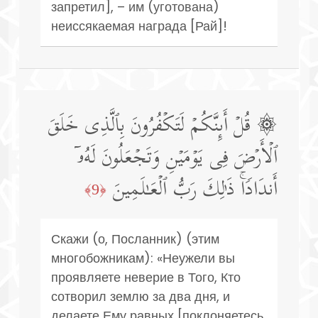
запретил], – им (уготована)
неиссякаемая награда [Рай]!
۞ قُلۡ أَىِٕنَّكُمۡ لَتَكۡفُرُونَ بِٱلَّذِی خَلَقَ
ٱلۡأَرۡضَ فِی یَوۡمَیۡنِ وَتَجۡعَلُونَ لَهُۥۤ
أَندَادࣰاۚ ذَ ٰ⁠لِكَ رَبُّ ٱلۡعَـٰلَمِینَ
﴿9﴾
Скажи (о, Посланник) (этим
многобожникам): «Неужели вы
проявляете неверие в Того, Кто
сотворил землю за два дня, и
делаете Ему равных [поклоняетесь