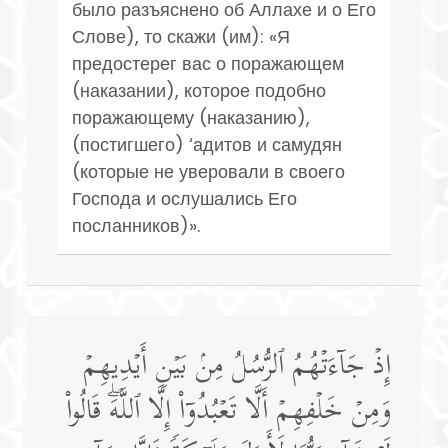
было разъяснено об Аллахе и о Его
Слове), то скажи (им): «Я
предостерег вас о поражающем
(наказании), которое подобно
поражающему (наказанию),
(постигшего) ‘адитов и самудян
(которые не уверовали в своего
Господа и ослушались Его
посланников)».
إِذۡ جَاۤءَتۡهُمُ ٱلرُّسُلُ مِنۢ بَیۡنِ أَیۡدِیهِمۡ
وَمِنۡ خَلۡفِهِمۡ أَلَّا تَعۡبُدُوۤا۟ إِلَّا ٱللَّهَۖ قَالُوا۟