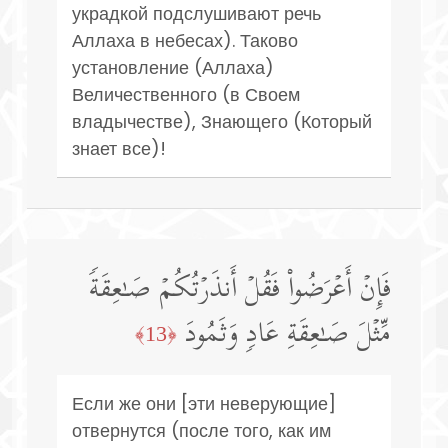
украдкой подслушивают речь
Аллаха в небесах). Таково
установление (Аллаха)
Величественного (в Своем
владычестве), Знающего (Который
знает все)!
فَإِنۡ أَعۡرَضُوا۟ فَقُلۡ أَنذَرۡتُكُمۡ صَـٰعِقَةࣰ
مِّثۡلَ صَـٰعِقَةِ عَادࣲ وَثَمُودَ
﴿13﴾
Если же они [эти неверующие]
отвернутся (после того, как им