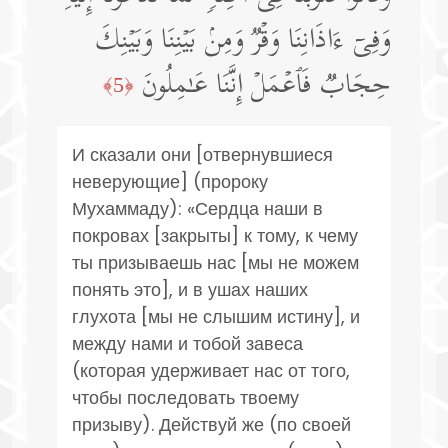
وَفِیۤ ءَاذَانِنَا وَقۡرࣱ وَمِنۢ بَیۡنِنَا وَبَیۡنِكَ
حِجَابࣱ فَٱعۡمَلۡ إِنَّنَا عَـٰمِلُونَ
﴿5﴾
И сказали они [отвернувшиеся
неверующие] (пророку
Мухаммаду): «Сердца наши в
покровах [закрыты] к тому, к чему
ты призываешь нас [мы не можем
понять это], и в ушах наших
глухота [мы не слышим истину], и
между нами и тобой завеса
(которая удерживает нас от того,
чтобы последовать твоему
призыву). Действуй же (по своей