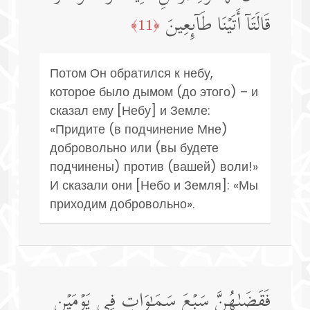
قَالَتَاۤ أَتَیۡنَا طَاۤىِٕعِینَ
﴿11﴾
Потом Он обратился к небу,
которое было дымом (до этого) – и
сказал ему [Небу] и Земле:
«Придите (в подчинение Мне)
добровольно или (вы будете
подчинены) против (вашей) воли!»
И сказали они [Небо и Земля]: «Мы
приходим добровольно».
فَقَضَىٰهُنَّ سَبۡعَ سَمَـٰوَاتࣲ فِی یَوۡمَیۡنِ