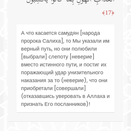
﴿17﴾
А что касается самудян [народа
пророка Салиха], то Мы указали им
верный путь, но они полюбили
[выбрали] слепоту [неверие]
вместо истинного пути, и постиг их
поражающий удар унизительного
наказания за то (неверие), что они
приобретали [совершали]
(отказавшись уверовать в Аллаха и
признать Его посланников)!