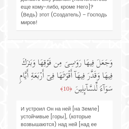
еще кому-либо, кроме Него]?
(Ведь) этот (Создатель) – Господь
миров!
وَجَعَلَ فِیهَا رَوَ ٰ⁠سِیَ مِن فَوۡقِهَا وَبَـٰرَكَ
فِیهَا وَقَدَّرَ فِیهَاۤ أَقۡوَ ٰ⁠تَهَا فِیۤ أَرۡبَعَةِ أَیَّامࣲ
سَوَاۤءࣰ لِّلسَّاۤىِٕلِینَ
﴿10﴾
И устроил Он на ней [на Земле]
устойчивые [горы], (которые
возвышаются) над ней [над ее