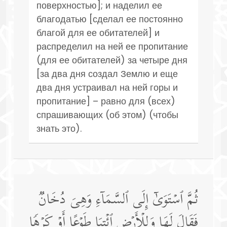
поверхностью]; и наделил ее
благодатью [сделал ее постоянно
благой для ее обитателей] и
распределил на ней ее пропитание
(для ее обитателей) за четыре дня
[за два дня создал Землю и еще
два дня устраивал на ней горы и
пропитание] – равно для (всех)
спрашивающих (об этом) (чтобы
знать это).
ثُمَّ ٱسۡتَوَىٰۤ إِلَى ٱلسَّمَاۤءِ وَهِیَ دُخَانࣱ
فَقَالَ لَهَا وَلِلۡأَرۡضِ ٱئۡتِیَا طَوۡعًا أَوۡ كَرۡهࣰا