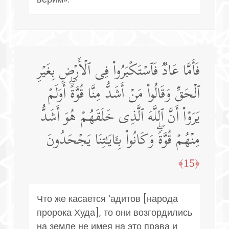
فَأَمَّا عَادࣱ فَٱسۡتَكۡبَرُوا۟ فِی ٱلۡأَرۡضِ بِغَیۡرِ
ٱلۡحَقِّ وَقَالُوا۟ مَنۡ أَشَدُّ مِنَّا قُوَّةًۖ أَوَلَمۡ
یَرَوۡا۟ أَنَّ ٱللَّهَ ٱلَّذِی خَلَقَهُمۡ هُوَ أَشَدُّ
مِنۡهُمۡ قُوَّةࣰۖ وَكَانُوا۟ بِـَٔایَـٰتِنَا یَجۡحَدُونَ
﴿15﴾
Что же касается ‘адитов [народа
пророка Худа], то они возгордились
на земле не имея на это права и