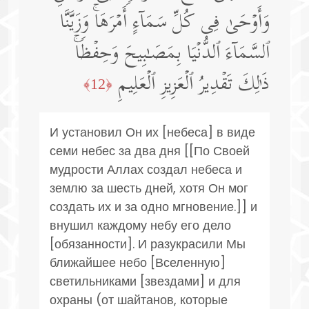
وَأَوۡحَىٰ فِی كُلِّ سَمَاۤءٍ أَمۡرَهَاۚ وَزَیَّنَّا
ٱلسَّمَاۤءَ ٱلدُّنۡیَا بِمَصَـٰبِیحَ وَحِفۡظࣰاۚ
ذَ ٰ⁠لِكَ تَقۡدِیرُ ٱلۡعَزِیزِ ٱلۡعَلِیمِ
﴿12﴾
И установил Он их [небеса] в виде
семи небес за два дня [[По Своей
мудрости Аллах создал небеса и
землю за шесть дней, хотя Он мог
создать их и за одно мгновение.]] и
внушил каждому небу его дело
[обязанности]. И разукрасили Мы
ближайшее небо [Вселенную]
светильниками [звездами] и для
охраны (от шайтанов, которые