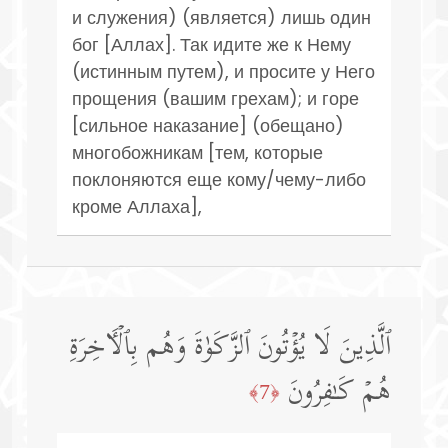
и служения) (является) лишь один
бог [Аллах]. Так идите же к Нему
(истинным путем), и просите у Него
прощения (вашим грехам); и горе
[сильное наказание] (обещано)
многобожникам [тем, которые
поклоняются еще кому/чему-либо
кроме Аллаха],
ٱلَّذِینَ لَا یُؤۡتُونَ ٱلزَّكَوٰةَ وَهُم بِٱلۡـَٔاخِرَةِ
هُمۡ كَـٰفِرُونَ
﴿7﴾