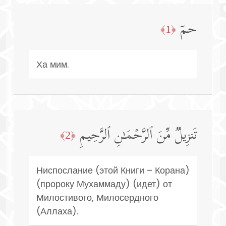
حمۤ
﴿1﴾
Ха мим.
تَنزِیلࣱ مِّنَ ٱلرَّحۡمَـٰنِ ٱلرَّحِیمِ
﴿2﴾
Ниспослание (этой Книги – Корана)
(пророку Мухаммаду) (идет) от
Милостивого, Милосердного
(Аллаха).