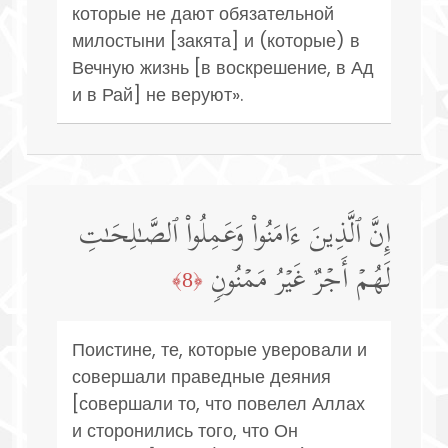
которые не дают обязательной
милостыни [закята] и (которые) в
Вечную жизнь [в воскрешение, в Ад
и в Рай] не веруют».
إِنَّ ٱلَّذِینَ ءَامَنُوا۟ وَعَمِلُوا۟ ٱلصَّـٰلِحَـٰتِ
لَهُمۡ أَجۡرٌ غَیۡرُ مَمۡنُونࣲ
﴿8﴾
Поистине, те, которые уверовали и
совершали праведные деяния
[совершали то, что повелел Аллах
и сторонились того, что Он