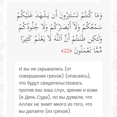
وَمَا كُنتُمۡ تَسۡتَتِرُونَ أَن یَشۡهَدَ عَلَیۡكُمۡ
سَمۡعُكُمۡ وَلَاۤ أَبۡصَـٰرُكُمۡ وَلَا جُلُودُكُمۡ
وَلَـٰكِن ظَنَنتُمۡ أَنَّ ٱللَّهَ لَا یَعۡلَمُ كَثِیرࣰا
مِّمَّا تَعۡمَلُونَ
﴿22﴾
И вы не скрывались (от
совершения грехов) (опасаясь),
что будут свидетельствовать
против вас ваш слух, зрение и кожи
(в День Суда), но вы думали, что
Аллах не знает много из того, что
вы делаете (из грехов).