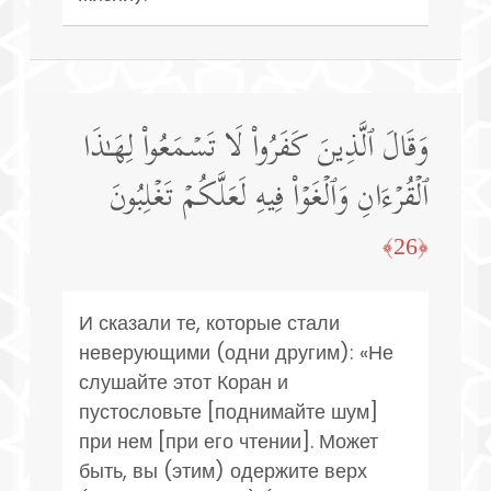
وَقَالَ ٱلَّذِینَ كَفَرُوا۟ لَا تَسۡمَعُوا۟ لِهَـٰذَا
ٱلۡقُرۡءَانِ وَٱلۡغَوۡا۟ فِیهِ لَعَلَّكُمۡ تَغۡلِبُونَ
﴿26﴾
И сказали те, которые стали
неверующими (одни другим): «Не
слушайте этот Коран и
пустословьте [поднимайте шум]
при нем [при его чтении]. Может
быть, вы (этим) одержите верх