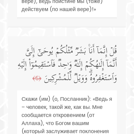
вере), ведь поистине мы (тоже)
действуем (по нашей вере)!»
قُلۡ إِنَّمَاۤ أَنَا۠ بَشَرࣱ مِّثۡلُكُمۡ یُوحَىٰۤ إِلَیَّ
أَنَّمَاۤ إِلَـٰهُكُمۡ إِلَـٰهࣱ وَ ٰ⁠حِدࣱ فَٱسۡتَقِیمُوۤا۟ إِلَیۡهِ
وَٱسۡتَغۡفِرُوهُۗ وَوَیۡلࣱ لِّلۡمُشۡرِكِینَ
﴿6﴾
Скажи (им) (о, Посланник): «Ведь я
– человек, такой же, как вы. Мне
сообщается откровением (от
Аллаха), что Богом вашим
(который заслуживает поклонения