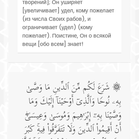
творений]; Он уширяет
[увеличивает] удел, кому пожелает
(из числа Своих рабов), и
ограничивает (удел) (кому
пожелает). Поистине, Он о всякой
вещи [обо всем] знает!
۞ شَرَعَ لَكُم مِّنَ ٱلدِّینِ مَا وَصَّىٰ
بِهِۦ نُوحࣰا وَٱلَّذِیۤ أَوۡحَیۡنَاۤ إِلَیۡكَ وَمَا
وَصَّیۡنَا بِهِۦۤ إِبۡرَ ٰ⁠هِیمَ وَمُوسَىٰ وَعِیسَىٰۤۖ
أَنۡ أَقِیمُوا۟ ٱلدِّینَ وَلَا تَتَفَرَّقُوا۟ فِیهِۚ كَبُرَ