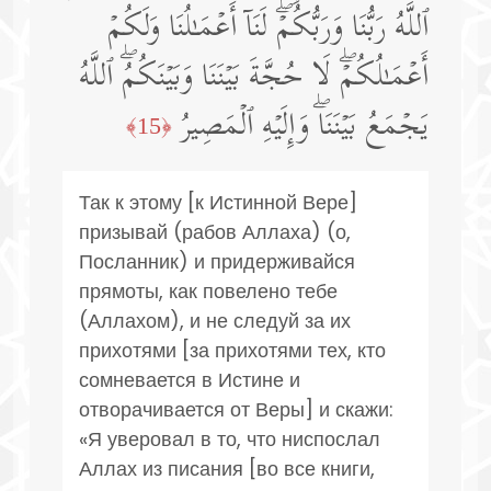
ٱللَّهُ رَبُّنَا وَرَبُّكُمۡۖ لَنَاۤ أَعۡمَـٰلُنَا وَلَكُمۡ
أَعۡمَـٰلُكُمۡۖ لَا حُجَّةَ بَیۡنَنَا وَبَیۡنَكُمُۖ ٱللَّهُ
یَجۡمَعُ بَیۡنَنَاۖ وَإِلَیۡهِ ٱلۡمَصِیرُ
﴿15﴾
Так к этому [к Истинной Вере]
призывай (рабов Аллаха) (о,
Посланник) и придерживайся
прямоты, как повелено тебе
(Аллахом), и не следуй за их
прихотями [за прихотями тех, кто
сомневается в Истине и
отворачивается от Веры] и скажи:
«Я уверовал в то, что ниспослал
Аллах из писания [во все книги,