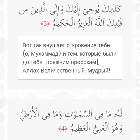
كَذَ ٰ⁠لِكَ یُوحِیۤ إِلَیۡكَ وَإِلَى ٱلَّذِینَ مِن
قَبۡلِكَ ٱللَّهُ ٱلۡعَزِیزُ ٱلۡحَكِیمُ
﴿3﴾
Вот так внушает откровение тебе
(о, Мухаммад) и тем, которые были
до тебя [прежним пророкам],
Аллах Величественный, Мудрый!
لَهُۥ مَا فِی ٱلسَّمَـٰوَ ٰ⁠تِ وَمَا فِی ٱلۡأَرۡضِۖ
وَهُوَ ٱلۡعَلِیُّ ٱلۡعَظِیمُ
﴿4﴾