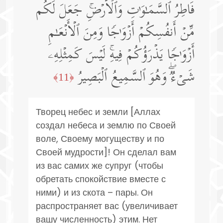
فَاطِرُ ٱلسَّمَـٰوَ ٰ⁠تِ وَٱلۡأَرۡضِۚ جَعَلَ لَكُم
مِّنۡ أَنفُسِكُمۡ أَزۡوَ ٰ⁠جࣰا وَمِنَ ٱلۡأَنۡعَـٰمِ
أَزۡوَ ٰ⁠جࣰا یَذۡرَؤُكُمۡ فِیهِۚ لَیۡسَ كَمِثۡلِهِۦ
شَیۡءࣱۖ وَهُوَ ٱلسَّمِیعُ ٱلۡبَصِیرُ
﴿11﴾
Творец небес и земли [Аллах
создал небеса и землю по Своей
воле, Своему могуществу и по
Своей мудрости]! Он сделал вам
из вас самих же супруг (чтобы
обретать спокойствие вместе с
ними) и из скота – пары. Он
распространяет вас (увеличивает
вашу численность) этим. Нет