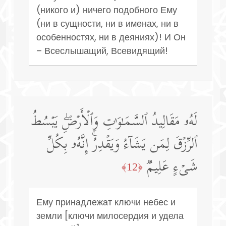
(никого и) ничего подобного Ему
(ни в сущности, ни в именах, ни в
особенностях, ни в деяниях)! И Он
– Всеслышащий, Всевидящий!
لَهُۥ مَقَالِیدُ ٱلسَّمَـٰوَ ٰ⁠تِ وَٱلۡأَرۡضِۖ یَبۡسُطُ
ٱلرِّزۡقَ لِمَن یَشَاۤءُ وَیَقۡدِرُۚ إِنَّهُۥ بِكُلِّ
شَیۡءٍ عَلِیمࣱ
﴿12﴾
Ему принадлежат ключи небес и
земли [ключи милосердия и удела