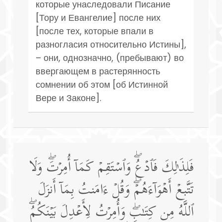
которые унаследовали Писание
[Тору и Евангелие] после них
[после тех, которые впали в
разногласия относительно Истины],
– они, однозначно, (пребывают) во
ввергающем в растерянность
сомнении об этом [об Истинной
Вере и Законе].
فَلِذَ ٰ⁠لِكَ فَٱدۡعُۖ وَٱسۡتَقِمۡ كَمَاۤ أُمِرۡتَۖ وَلَا
تَتَّبِعۡ أَهۡوَاۤءَهُمۡۖ وَقُلۡ ءَامَنتُ بِمَاۤ أَنزَلَ
ٱللَّهُ مِن كِتَـٰبࣲۖ وَأُمِرۡتُ لِأَعۡدِلَ بَیۡنَكُمُۖ