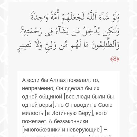
وَلَوۡ شَاۤءَ ٱللَّهُ لَجَعَلَهُمۡ أُمَّةࣰ وَ ٰ⁠حِدَةࣰ
وَلَـٰكِن یُدۡخِلُ مَن یَشَاۤءُ فِی رَحۡمَتِهِۦۚ
وَٱلظَّـٰلِمُونَ مَا لَهُم مِّن وَلِیࣲّ وَلَا نَصِیرٍ
﴿8﴾
А если бы Аллах пожелал, то,
непременно, Он сделал бы их
одной общиной [все люди были бы
одной веры], но Он вводит в Свою
милость [в Истинную Веру], кого
пожелает. А беззаконники
[многобожники и неверующие] –