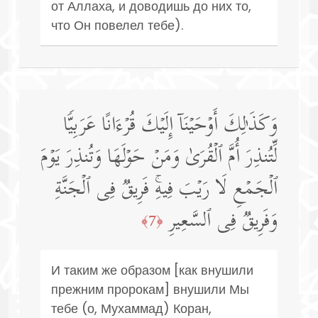
от Аллаха, и доводишь до них то,
что Он повелел тебе).
وَكَذَ ٰ⁠لِكَ أَوۡحَیۡنَاۤ إِلَیۡكَ قُرۡءَانًا عَرَبِیࣰّا
لِّتُنذِرَ أُمَّ ٱلۡقُرَىٰ وَمَنۡ حَوۡلَهَا وَتُنذِرَ یَوۡمَ
ٱلۡجَمۡعِ لَا رَیۡبَ فِیهِۚ فَرِیقࣱ فِی ٱلۡجَنَّةِ
وَفَرِیقࣱ فِی ٱلسَّعِیرِ
﴿7﴾
И таким же образом [как внушили
прежним пророкам] внушили Мы
тебе (о, Мухаммад) Коран,