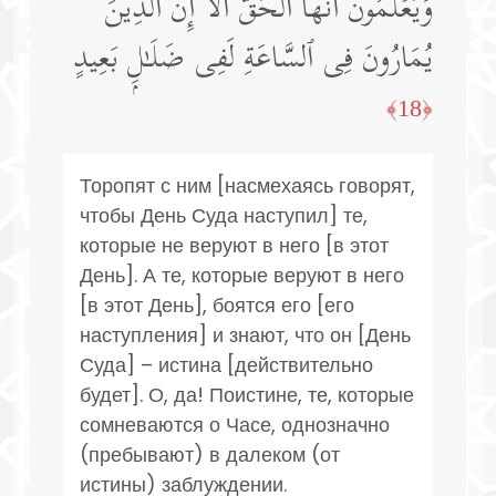
وَیَعۡلَمُونَ أَنَّهَا ٱلۡحَقُّۗ أَلَاۤ إِنَّ ٱلَّذِینَ
یُمَارُونَ فِی ٱلسَّاعَةِ لَفِی ضَلَـٰلِۭ بَعِیدٍ
﴿18﴾
Торопят с ним [насмехаясь говорят,
чтобы День Суда наступил] те,
которые не веруют в него [в этот
День]. А те, которые веруют в него
[в этот День], боятся его [его
наступления] и знают, что он [День
Суда] – истина [действительно
будет]. О, да! Поистине, те, которые
сомневаются о Часе, однозначно
(пребывают) в далеком (от
истины) заблуждении.