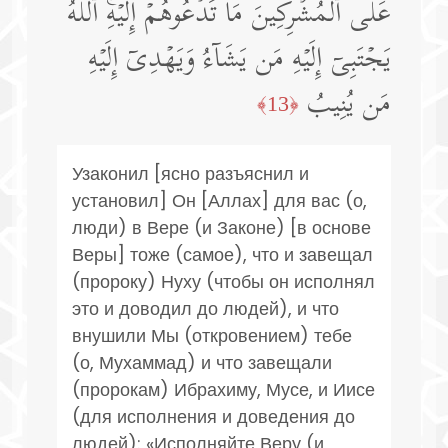
عَلَى ٱلۡمُشۡرِكِینَ مَا تَدۡعُوهُمۡ إِلَیۡهِۚ ٱللَّهُ
یَجۡتَبِیۤ إِلَیۡهِ مَن یَشَاۤءُ وَیَهۡدِیۤ إِلَیۡهِ
مَن یُنِیبُ
﴿13﴾
Узаконил [ясно разъяснил и
установил] Он [Аллах] для вас (о,
люди) в Вере (и Законе) [в основе
Веры] тоже (самое), что и завещал
(пророку) Нуху (чтобы он исполнял
это и доводил до людей), и что
внушили Мы (откровением) тебе
(о, Мухаммад) и что завещали
(пророкам) Ибрахиму, Мусе, и Иисе
(для исполнения и доведения до
людей): «Исполняйте Веру (и