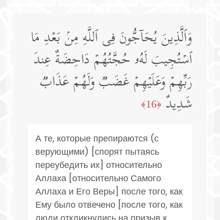
وَٱلَّذِینَ یُحَاۤجُّونَ فِی ٱللَّهِ مِنۢ بَعۡدِ مَا
ٱسۡتُجِیبَ لَهُۥ حُجَّتُهُمۡ دَاحِضَةٌ عِندَ
رَبِّهِمۡ وَعَلَیۡهِمۡ غَضَبࣱ وَلَهُمۡ عَذَابࣱ
شَدِیدٌ
﴿16﴾
А те, которые препираются (с
верующими) [спорят пытаясь
переубедить их] относительно
Аллаха [относительно Самого
Аллаха и Его Веры] после того, как
Ему было отвечено [после того, как
люди откликнулись на призыв к