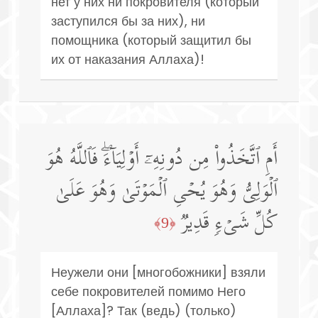
нет у них ни покровителя (который
заступился бы за них), ни
помощника (который защитил бы
их от наказания Аллаха)!
أَمِ ٱتَّخَذُوا۟ مِن دُونِهِۦۤ أَوۡلِیَاۤءَۖ فَٱللَّهُ هُوَ
ٱلۡوَلِیُّ وَهُوَ یُحۡیِ ٱلۡمَوۡتَىٰ وَهُوَ عَلَىٰ
كُلِّ شَیۡءࣲ قَدِیرࣱ
﴿9﴾
Неужели они [многобожники] взяли
себе покровителей помимо Него
[Аллаха]? Так (ведь) (только)