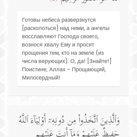
Готовы небеса разверзнутся
[расколоться] над ними, а ангелы
восславляют Господа своего,
вознося хвалу Ему и просят
прощения тем, кто на земле (из
числа верующих). О, да! [Знайте!]
Поистине, Аллах – Прощающий,
Милосердный!
وَٱلَّذِینَ ٱتَّخَذُوا۟ مِن دُونِهِۦۤ أَوۡلِیَاۤءَ ٱللَّهُ
حَفِیظٌ عَلَیۡهِمۡ وَمَاۤ أَنتَ عَلَیۡهِم