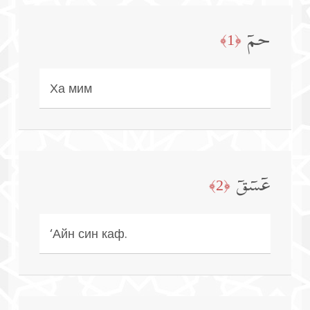
حمۤ
﴿1﴾
Ха мим
عۤسۤقۤ
﴿2﴾
‘Айн син каф.