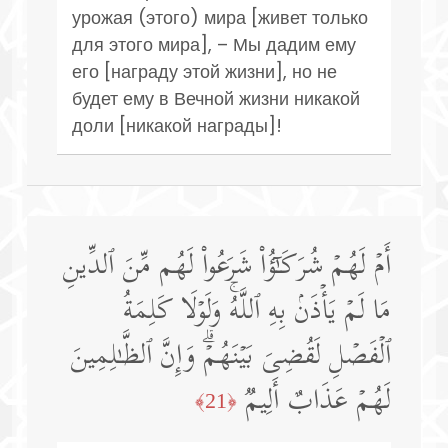
урожая (этого) мира [живет только
для этого мира], – Мы дадим ему
его [награду этой жизни], но не
будет ему в Вечной жизни никакой
доли [никакой награды]!
أَمۡ لَهُمۡ شُرَكَـٰۤؤُا۟ شَرَعُوا۟ لَهُم مِّنَ ٱلدِّینِ
مَا لَمۡ یَأۡذَنۢ بِهِ ٱللَّهُۚ وَلَوۡلَا كَلِمَةُ
ٱلۡفَصۡلِ لَقُضِیَ بَیۡنَهُمۡۗ وَإِنَّ ٱلظَّـٰلِمِینَ
لَهُمۡ عَذَابٌ أَلِیمࣱ
﴿21﴾