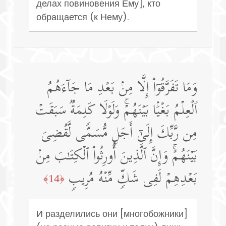
делах повиновения Ему], кто
обращается (к Нему).
وَمَا تَفَرَّقُوۤا۟ إِلَّا مِنۢ بَعۡدِ مَا جَاۤءَهُمُ
ٱلۡعِلۡمُ بَغۡیَۢا بَیۡنَهُمۡۚ وَلَوۡلَا كَلِمَةࣱ سَبَقَتۡ
مِن رَّبِّكَ إِلَىٰۤ أَجَلࣲ مُّسَمࣰّى لَّقُضِیَ
بَیۡنَهُمۡۚ وَإِنَّ ٱلَّذِینَ أُورِثُوا۟ ٱلۡكِتَـٰبَ مِنۢ
بَعۡدِهِمۡ لَفِی شَكࣲّ مِّنۡهُ مُرِیبࣲ
﴿14﴾
И разделились они [многобожники]