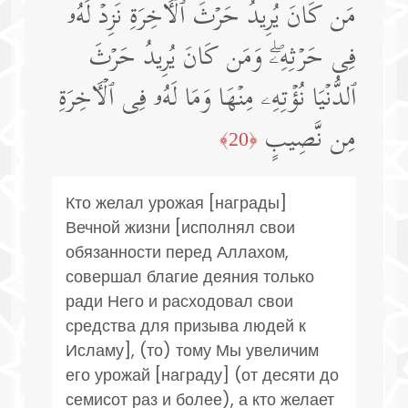
مَن كَانَ یُرِیدُ حَرۡثَ ٱلۡـَٔاخِرَةِ نَزِدۡ لَهُۥ
فِی حَرۡثِهِۦۖ وَمَن كَانَ یُرِیدُ حَرۡثَ
ٱلدُّنۡیَا نُؤۡتِهِۦ مِنۡهَا وَمَا لَهُۥ فِی ٱلۡـَٔاخِرَةِ
مِن نَّصِیبٍ
﴿20﴾
Кто желал урожая [награды]
Вечной жизни [исполнял свои
обязанности перед Аллахом,
совершал благие деяния только
ради Него и расходовал свои
средства для призыва людей к
Исламу], (то) тому Мы увеличим
его урожай [награду] (от десяти до
семисот раз и более), а кто желает