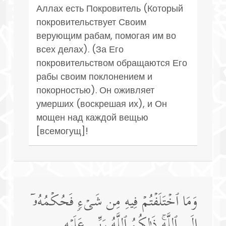
Аллах есть Покровитель (Который
покровительствует Своим
верующим рабам, помогая им во
всех делах). (За Его
покровительством обращаются Его
рабы своим поклонением и
покорностью). Он оживляет
умерших (воскрешая их), и Он
мощен над каждой вещью
[всемогущ]!
وَمَا ٱخۡتَلَفۡتُمۡ فِیهِ مِن شَیۡءࣲ فَحُكۡمُهُۥۤ
إِلَى ٱللَّهِۚ ذَ ٰ⁠لِكُمُ ٱللَّهُ رَبِّی عَلَیۡهِ