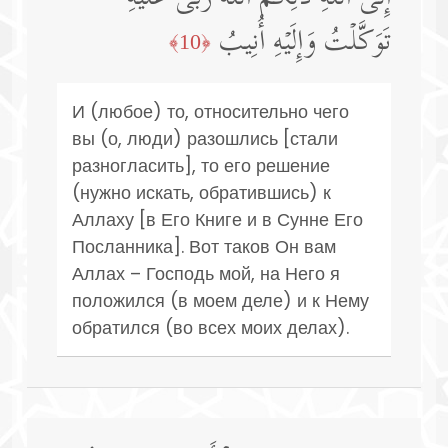
تَوَكَّلۡتُ وَإِلَیۡهِ أُنِیبُ
﴿10﴾
И (любое) то, относительно чего
вы (о, люди) разошлись [стали
разногласить], то его решение
(нужно искать, обратившись) к
Аллаху [в Его Книге и в Сунне Его
Посланника]. Вот таков Он вам
Аллах – Господь мой, на Него я
положился (в моем деле) и к Нему
обратился (во всех моих делах).