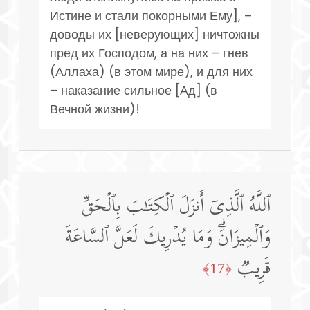
Истине и стали покорными Ему], –
доводы их [неверующих] ничтожны
пред их Господом, а на них – гнев
(Аллаха) (в этом мире), и для них
– наказание сильное [Ад] (в
Вечной жизни)!
ٱللَّهُ ٱلَّذِیۤ أَنزَلَ ٱلۡكِتَـٰبَ بِٱلۡحَقِّ
وَٱلۡمِیزَانَۗ وَمَا یُدۡرِیكَ لَعَلَّ ٱلسَّاعَةَ
قَرِیبࣱ
﴿17﴾