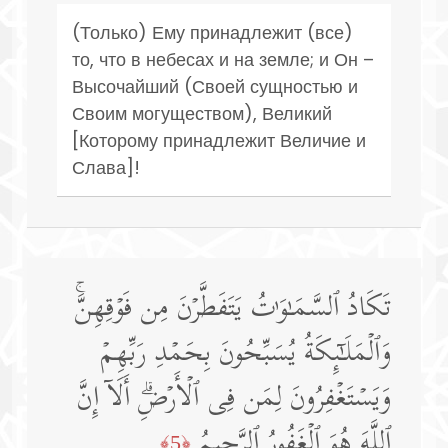
(Только) Ему принадлежит (все)
то, что в небесах и на земле; и Он –
Высочайший (Своей сущностью и
Своим могуществом), Великий
[Которому принадлежит Величие и
Слава]!
تَكَادُ ٱلسَّمَـٰوَ ٰ⁠تُ یَتَفَطَّرۡنَ مِن فَوۡقِهِنَّۚ
وَٱلۡمَلَـٰۤىِٕكَةُ یُسَبِّحُونَ بِحَمۡدِ رَبِّهِمۡ
وَیَسۡتَغۡفِرُونَ لِمَن فِی ٱلۡأَرۡضِۗ أَلَاۤ إِنَّ
ٱللَّهَ هُوَ ٱلۡغَفُورُ ٱلرَّحِیمُ
﴿5﴾