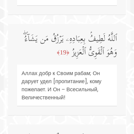
ٱللَّهُ لَطِیفُۢ بِعِبَادِهِۦ یَرۡزُقُ مَن یَشَاۤءُۖ
وَهُوَ ٱلۡقَوِیُّ ٱلۡعَزِیزُ
﴿19﴾
Аллах добр к Своим рабам; Он
дарует удел [пропитание], кому
пожелает. И Он – Всесильный,
Величественный!