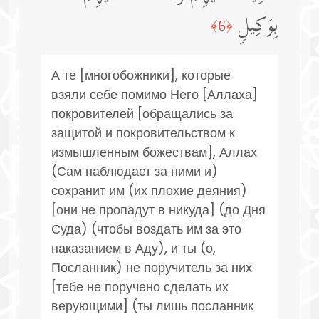
بِوَكِیلࣲ
﴿6﴾
А те [многобожники], которые
взяли себе помимо Него [Аллаха]
покровителей [обращались за
защитой и покровительством к
измышленным божествам], Аллах
(Сам наблюдает за ними и)
сохранит им (их плохие деяния)
[они не пропадут в никуда] (до Дня
Суда) (чтобы воздать им за это
наказанием в Аду), и ты (о,
Посланник) не поручитель за них
[тебе не поручено сделать их
верующими] (ты лишь посланник