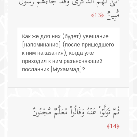
أَنَّىٰ لَهُمُ ٱلذِّكۡرَىٰ وَقَدۡ جَاۤءَهُمۡ رَسُولࣱ
مُّبِینࣱ
﴿13﴾
Как же для них (будет) увещание
[напоминание] (после пришедшего
к ним наказания), когда уже
приходил к ним разъясняющий
посланник [Мухаммад]?
ثُمَّ تَوَلَّوۡا۟ عَنۡهُ وَقَالُوا۟ مُعَلَّمࣱ مَّجۡنُونٌ
﴿14﴾