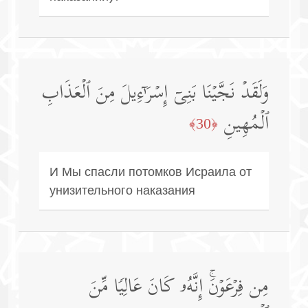
وَلَقَدۡ نَجَّیۡنَا بَنِیۤ إِسۡرَ ٰ⁠ۤءِیلَ مِنَ ٱلۡعَذَابِ
ٱلۡمُهِینِ
﴿30﴾
И Мы спасли потомков Исраила от
унизительного наказания
مِن فِرۡعَوۡنَۚ إِنَّهُۥ كَانَ عَالِیࣰا مِّنَ