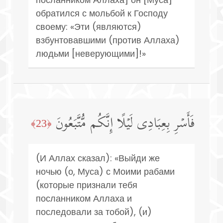
обратился с мольбой к Господу
своему: «Эти (являются)
взбунтовавшими (против Аллаха)
людьми [неверующими]!»
فَأَسۡرِ بِعِبَادِی لَیۡلًا إِنَّكُم مُّتَّبَعُونَ
﴿23﴾
(И Аллах сказал): «Выйди же
ночью (о, Муса) с Моими рабами
(которые признали тебя
посланником Аллаха и
последовали за тобой), (и)