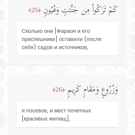
كَمۡ تَرَكُوا۟ مِن جَنَّـٰتࣲ وَعُیُونࣲ
﴿25﴾
Сколько они [Фараон и его
приспешники] оставили (после
себя) садов и источников,
وَزُرُوعࣲ وَمَقَامࣲ كَرِیمࣲ
﴿26﴾
и посевов, и мест почетных
[красивых жилищ],