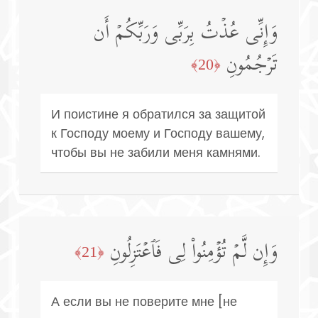
وَإِنِّی عُذۡتُ بِرَبِّی وَرَبِّكُمۡ أَن
تَرۡجُمُونِ
﴿20﴾
И поистине я обратился за защитой
к Господу моему и Господу вашему,
чтобы вы не забили меня камнями.
وَإِن لَّمۡ تُؤۡمِنُوا۟ لِی فَٱعۡتَزِلُونِ
﴿21﴾
А если вы не поверите мне [не