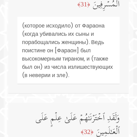
ٱلۡمُسۡرِفِینَ
﴿31﴾
(которое исходило) от Фараона
(когда убивались их сыны и
порабощались женщины). Ведь
поистине он [Фараон] был
высокомерным тираном, и (также
был он) из числа излишествующих
(в неверии и зле).
وَلَقَدِ ٱخۡتَرۡنَـٰهُمۡ عَلَىٰ عِلۡمٍ عَلَى
ٱلۡعَـٰلَمِینَ
﴿32﴾