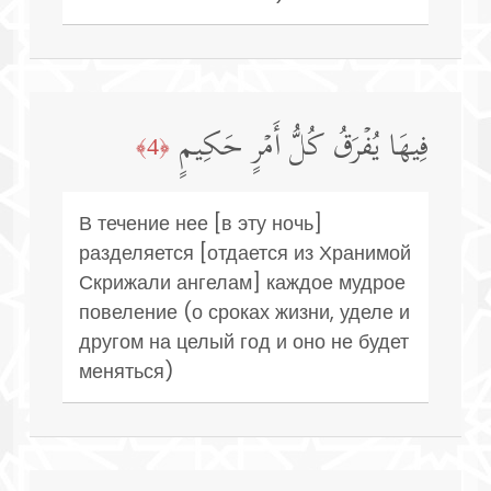
فِیهَا یُفۡرَقُ كُلُّ أَمۡرٍ حَكِیمٍ
﴿4﴾
В течение нее [в эту ночь]
разделяется [отдается из Хранимой
Скрижали ангелам] каждое мудрое
повеление (о сроках жизни, уделе и
другом на целый год и оно не будет
меняться)