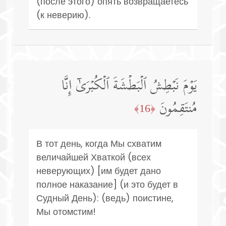
(после этого) опять возвращаетесь
(к неверию).
یَوۡمَ نَبۡطِشُ ٱلۡبَطۡشَةَ ٱلۡكُبۡرَىٰۤ إِنَّا
مُنتَقِمُونَ
﴿16﴾
В тот день, когда Мы схватим
величайшей Хваткой (всех
неверующих) [им будет дано
полное наказание] (и это будет в
Судный День): (ведь) поистине,
Мы отомстим!