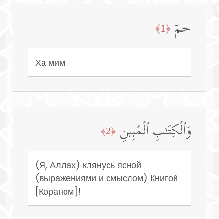
حمۤ
﴿1﴾
Ха мим.
وَٱلۡكِتَـٰبِ ٱلۡمُبِینِ
﴿2﴾
(Я, Аллах) клянусь ясной
(выражениями и смыслом) Книгой
[Кораном]!