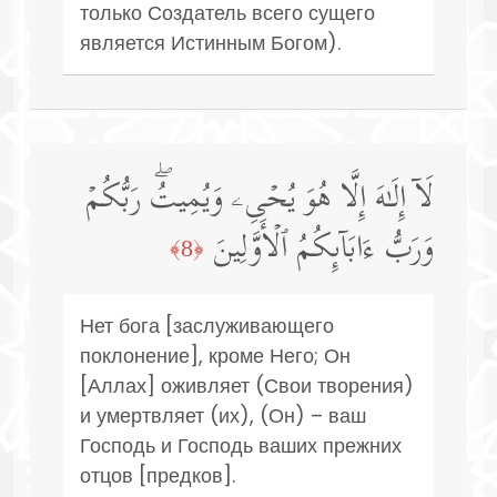
только Создатель всего сущего
является Истинным Богом).
لَاۤ إِلَـٰهَ إِلَّا هُوَ یُحۡیِۦ وَیُمِیتُۖ رَبُّكُمۡ
وَرَبُّ ءَابَاۤىِٕكُمُ ٱلۡأَوَّلِینَ
﴿8﴾
Нет бога [заслуживающего
поклонение], кроме Него; Он
[Аллах] оживляет (Свои творения)
и умертвляет (их), (Он) – ваш
Господь и Господь ваших прежних
отцов [предков].