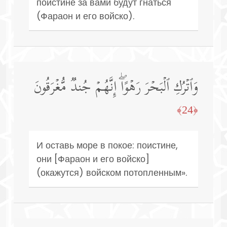
поистине за вами будут гнаться
(Фараон и его войско).
وَٱتۡرُكِ ٱلۡبَحۡرَ رَهۡوًاۖ إِنَّهُمۡ جُندࣱ مُّغۡرَقُونَ
﴿24﴾
И оставь море в покое: поистине,
они [Фараон и его войско]
(окажутся) войском потопленным».