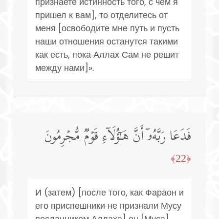
признаете истинность того, с чем я
пришел к вам], то отделитесь от
меня [освободите мне путь и пусть
наши отношения останутся такими
как есть, пока Аллах Сам не решит
между нами]».
فَدَعَا رَبَّهُۥۤ أَنَّ هَـٰۤؤُلَاۤءِ قَوۡمࣱ مُّجۡرِمُونَ
﴿22﴾
И (затем) [после того, как Фараон и
его приспешники не признали Мусу
посланником Аллаха] он [Муса]