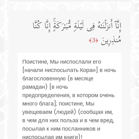
إِنَّاۤ أَنزَلۡنَـٰهُ فِی لَیۡلَةࣲ مُّبَـٰرَكَةٍۚ إِنَّا كُنَّا
مُنذِرِینَ
﴿3﴾
Поистине, Мы ниспослали его
[начали ниспосылать Коран] в ночь
благословенную (в месяце
рамадан) [в ночь
предопределения, в котором очень
много блага]; поистине, Мы
увещеваем (людей) (сообщая им,
в чем для них польза и в чем вред,
посылая к ним посланников и
ниспосылая им книги)!