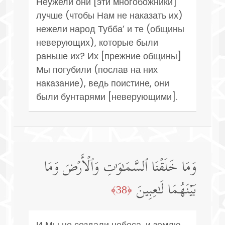
Неужели они [эти многобожники]
лучше (чтобы Нам не наказать их)
нежели народ Тубба’ и те (общины
неверующих), которые были
раньше их? Их [прежние общины]
Мы погубили (послав на них
наказание), ведь поистине, они
были бунтарями [неверующими].
وَمَا خَلَقۡنَا ٱلسَّمَـٰوَ ٰ⁠تِ وَٱلۡأَرۡضَ وَمَا
بَیۡنَهُمَا لَـٰعِبِینَ
﴿38﴾
И Мы не создали небеса, и землю,