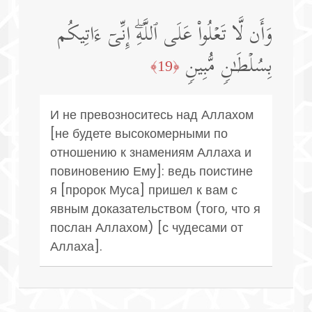
وَأَن لَّا تَعۡلُوا۟ عَلَى ٱللَّهِۖ إِنِّیۤ ءَاتِیكُم
بِسُلۡطَـٰنࣲ مُّبِینࣲ
﴿19﴾
И не превозноситесь над Аллахом
[не будете высокомерными по
отношению к знамениям Аллаха и
повиновению Ему]: ведь поистине
я [пророк Муса] пришел к вам с
явным доказательством (того, что я
послан Аллахом) [с чудесами от
Аллаха].