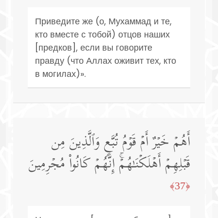
Приведите же (о, Мухаммад и те,
кто вместе с тобой) отцов наших
[предков], если вы говорите
правду (что Аллах оживит тех, кто
в могилах)».
أَهُمۡ خَیۡرٌ أَمۡ قَوۡمُ تُبَّعࣲ وَٱلَّذِینَ مِن
قَبۡلِهِمۡ أَهۡلَكۡنَـٰهُمۡۚ إِنَّهُمۡ كَانُوا۟ مُجۡرِمِینَ
﴿37﴾