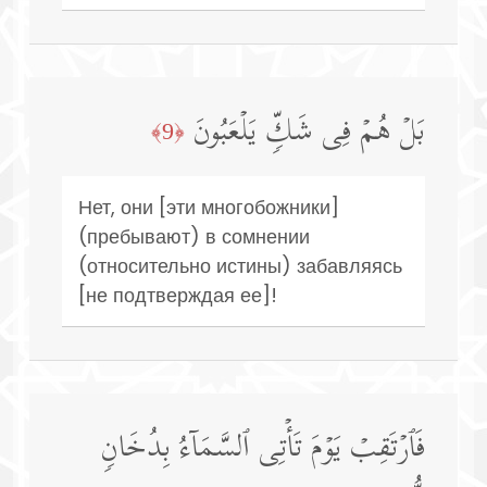
بَلۡ هُمۡ فِی شَكࣲّ یَلۡعَبُونَ
﴿9﴾
Нет, они [эти многобожники]
(пребывают) в сомнении
(относительно истины) забавляясь
[не подтверждая ее]!
فَٱرۡتَقِبۡ یَوۡمَ تَأۡتِی ٱلسَّمَاۤءُ بِدُخَانࣲ