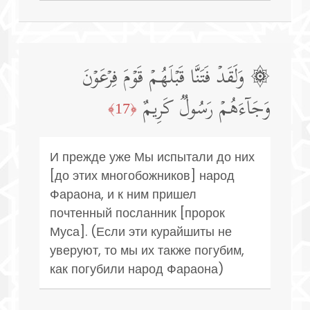
۞ وَلَقَدۡ فَتَنَّا قَبۡلَهُمۡ قَوۡمَ فِرۡعَوۡنَ
وَجَاۤءَهُمۡ رَسُولࣱ كَرِیمٌ
﴿17﴾
И прежде уже Мы испытали до них
[до этих многобожников] народ
Фараона, и к ним пришел
почтенный посланник [пророк
Муса]. (Если эти курайшиты не
уверуют, то мы их также погубим,
как погубили народ Фараона)