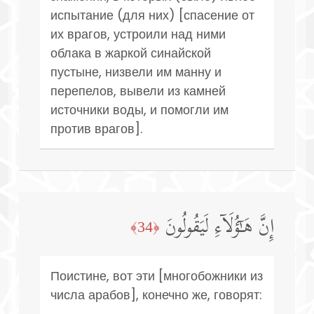
испытание (для них) [спасение от
их врагов, устроили над ними
облака в жаркой синайской
пустыне, низвели им манну и
перепелов, вывели из камней
источники воды, и помогли им
против врагов].
إِنَّ هَـٰۤؤُلَاۤءِ لَیَقُولُونَ
﴿34﴾
Поистине, вот эти [многобожники из
числа арабов], конечно же, говорят: