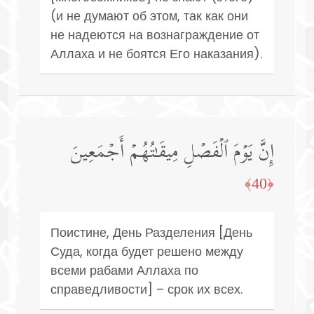
(и не думают об этом, так как они
не надеются на вознаграждение от
Аллаха и не боятся Его наказания).
إِنَّ یَوۡمَ ٱلۡفَصۡلِ مِیقَـٰتُهُمۡ أَجۡمَعِینَ
﴿40﴾
Поистине, День Разделения [День
Суда, когда будет решено между
всеми рабами Аллаха по
справедливости] – срок их всех.