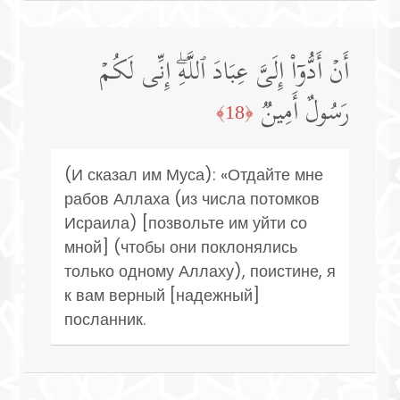
أَنۡ أَدُّوۤا۟ إِلَیَّ عِبَادَ ٱللَّهِۖ إِنِّی لَكُمۡ
رَسُولٌ أَمِینࣱ
﴿18﴾
(И сказал им Муса): «Отдайте мне
рабов Аллаха (из числа потомков
Исраила) [позвольте им уйти со
мной] (чтобы они поклонялись
только одному Аллаху), поистине, я
к вам верный [надежный]
посланник.