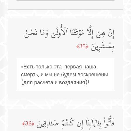
إِنۡ هِیَ إِلَّا مَوۡتَتُنَا ٱلۡأُولَىٰ وَمَا نَحۡنُ
بِمُنشَرِینَ
﴿35﴾
«Есть только эта, первая наша
смерть, и мы не будем воскрешены
(для расчета и воздаяния)!
فَأۡتُوا۟ بِـَٔابَاۤىِٕنَاۤ إِن كُنتُمۡ صَـٰدِقِینَ
﴿36﴾