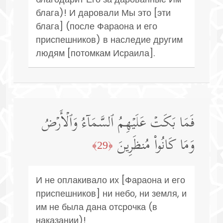
блага)! И даровали Мы это [эти
блага] (после Фараона и его
приспешников) в наследие другим
людям [потомкам Исраила].
فَمَا بَكَتۡ عَلَیۡهِمُ ٱلسَّمَاۤءُ وَٱلۡأَرۡضُ
وَمَا كَانُوا۟ مُنظَرِینَ
﴿29﴾
И не оплакивало их [Фараона и его
приспешников] ни небо, ни земля, и
им не была дана отсрочка (в
наказании)!