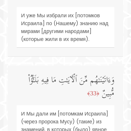
И уже Мы избрали их [потомков
Исраила] по (Нашему) знанию над
мирами [другими народами]
(которые жили в их время).
وَءَاتَیۡنَـٰهُم مِّنَ ٱلۡـَٔایَـٰتِ مَا فِیهِ بَلَـٰۤؤࣱا۟
مُّبِینٌ
﴿33﴾
И Мы дали им [потомкам Исраила]
(через пророка Мусу) (такие) из
знамений, в которых (было) явное