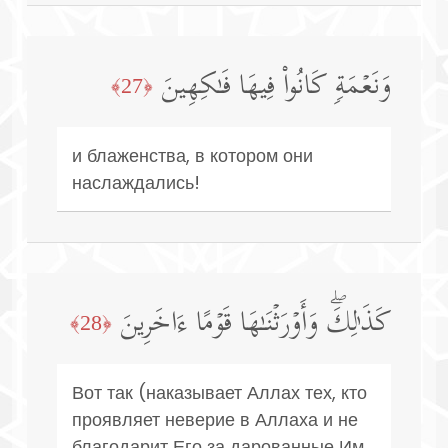
وَنَعۡمَةࣲ كَانُوا۟ فِیهَا فَـٰكِهِینَ
﴿27﴾
и блаженства, в котором они
наслаждались!
كَذَ ٰ⁠لِكَۖ وَأَوۡرَثۡنَـٰهَا قَوۡمًا ءَاخَرِینَ
﴿28﴾
Вот так (наказывает Аллах тех, кто
проявляет неверие в Аллаха и не
благодарит Его за дарованные Им