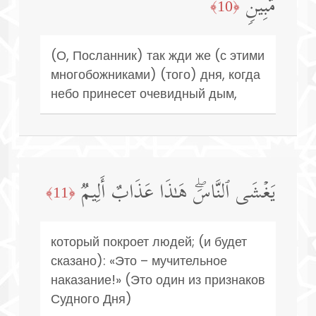
مُّبِینࣲ
﴿10﴾
(О, Посланник) так жди же (с этими
многобожниками) (того) дня, когда
небо принесет очевидный дым,
یَغۡشَى ٱلنَّاسَۖ هَـٰذَا عَذَابٌ أَلِیمࣱ
﴿11﴾
который покроет людей; (и будет
сказано): «Это – мучительное
наказание!» (Это один из признаков
Судного Дня)