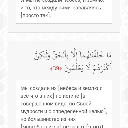
и то, что между ними, забавляясь
[просто так].
مَا خَلَقۡنَـٰهُمَاۤ إِلَّا بِٱلۡحَقِّ وَلَـٰكِنَّ
أَكۡثَرَهُمۡ لَا یَعۡلَمُونَ
﴿39﴾
Мы создали их [небеса и землю и
все что в них] по истине [в
совершенном виде, по Своей
мудрости и с определенной целью],
но большинство из них
[многобожников] не знают (этого)