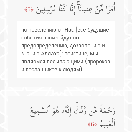
أَمۡرࣰا مِّنۡ عِندِنَاۤۚ إِنَّا كُنَّا مُرۡسِلِینَ
﴿5﴾
по повелению от Нас [все будущие
события произойдут по
предопределению, дозволению и
знанию Аллаха]; поистине, Мы
являемся посылающими (пророков
и посланников к людям)
رَحۡمَةࣰ مِّن رَّبِّكَۚ إِنَّهُۥ هُوَ ٱلسَّمِیعُ
ٱلۡعَلِیمُ
﴿6﴾