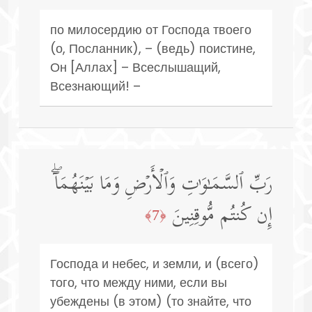
по милосердию от Господа твоего
(о, Посланник), – (ведь) поистине,
Он [Аллах] – Всеслышащий,
Всезнающий! –
رَبِّ ٱلسَّمَـٰوَ ٰ⁠تِ وَٱلۡأَرۡضِ وَمَا بَیۡنَهُمَاۤۖ
إِن كُنتُم مُّوقِنِینَ
﴿7﴾
Господа и небес, и земли, и (всего)
того, что между ними, если вы
убеждены (в этом) (то знайте, что