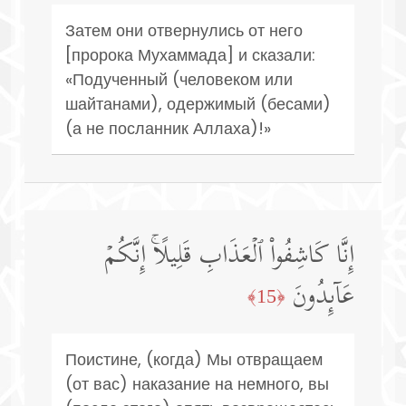
Затем они отвернулись от него
[пророка Мухаммада] и сказали:
«Подученный (человеком или
шайтанами), одержимый (бесами)
(а не посланник Аллаха)!»
إِنَّا كَاشِفُوا۟ ٱلۡعَذَابِ قَلِیلًاۚ إِنَّكُمۡ
عَاۤىِٕدُونَ
﴿15﴾
Поистине, (когда) Мы отвращаем
(от вас) наказание на немного, вы