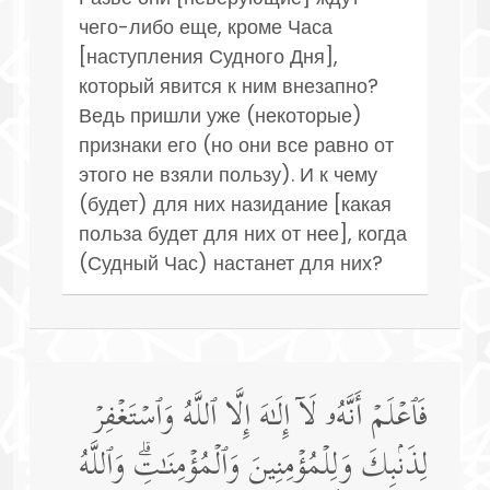
чего-либо еще, кроме Часа
[наступления Судного Дня],
который явится к ним внезапно?
Ведь пришли уже (некоторые)
признаки его (но они все равно от
этого не взяли пользу). И к чему
(будет) для них назидание [какая
польза будет для них от нее], когда
(Судный Час) настанет для них?
فَٱعۡلَمۡ أَنَّهُۥ لَاۤ إِلَـٰهَ إِلَّا ٱللَّهُ وَٱسۡتَغۡفِرۡ
لِذَنۢبِكَ وَلِلۡمُؤۡمِنِینَ وَٱلۡمُؤۡمِنَـٰتِۗ وَٱللَّهُ