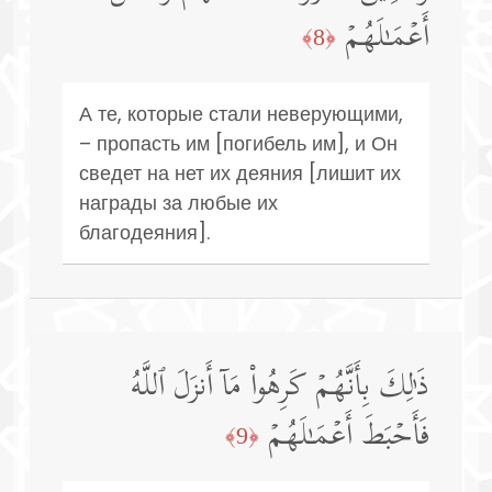
أَعۡمَـٰلَهُمۡ
﴿8﴾
А те, которые стали неверующими,
– пропасть им [погибель им], и Он
сведет на нет их деяния [лишит их
награды за любые их
благодеяния].
ذَ ٰ⁠لِكَ بِأَنَّهُمۡ كَرِهُوا۟ مَاۤ أَنزَلَ ٱللَّهُ
فَأَحۡبَطَ أَعۡمَـٰلَهُمۡ
﴿9﴾