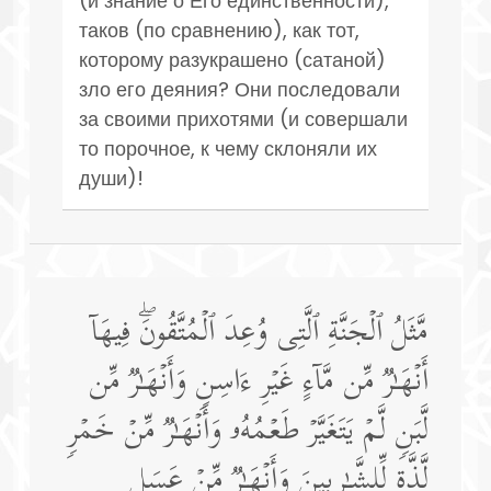
(и знание о Его единственности),
таков (по сравнению), как тот,
которому разукрашено (сатаной)
зло его деяния? Они последовали
за своими прихотями (и совершали
то порочное, к чему склоняли их
души)!
مَّثَلُ ٱلۡجَنَّةِ ٱلَّتِی وُعِدَ ٱلۡمُتَّقُونَۖ فِیهَاۤ
أَنۡهَـٰرࣱ مِّن مَّاۤءٍ غَیۡرِ ءَاسِنࣲ وَأَنۡهَـٰرࣱ مِّن
لَّبَنࣲ لَّمۡ یَتَغَیَّرۡ طَعۡمُهُۥ وَأَنۡهَـٰرࣱ مِّنۡ خَمۡرࣲ
لَّذَّةࣲ لِّلشَّـٰرِبِینَ وَأَنۡهَـٰرࣱ مِّنۡ عَسَلࣲ