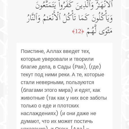
ٱلۡأَنۡهَـٰرُۖ وَٱلَّذِینَ كَفَرُوا۟ یَتَمَتَّعُونَ
وَیَأۡكُلُونَ كَمَا تَأۡكُلُ ٱلۡأَنۡعَـٰمُ وَٱلنَّارُ
مَثۡوࣰى لَّهُمۡ
﴿12﴾
Поистине, Аллах введет тех,
которые уверовали и творили
благие дела, в Сады (Рая), (где)
текут под ними реки. А те, которые
стали неверными, пользуются
(благами этого мира) и едят, как
животные (так как у них все заботы
только о еде и плотских
наслаждениях) (и они даже не
думают, что их может постичь
наказание), и Огонь [Ада] –