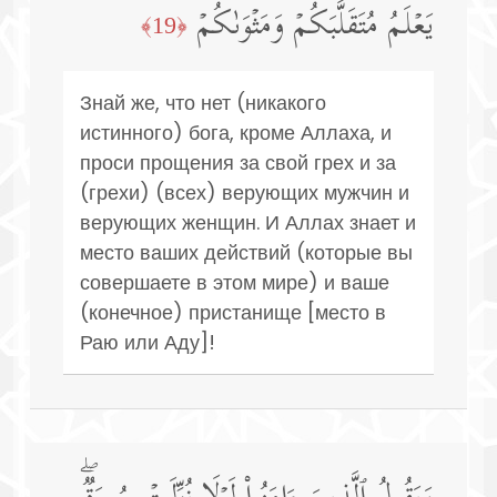
یَعۡلَمُ مُتَقَلَّبَكُمۡ وَمَثۡوَىٰكُمۡ
﴿19﴾
Знай же, что нет (никакого
истинного) бога, кроме Аллаха, и
проси прощения за свой грех и за
(грехи) (всех) верующих мужчин и
верующих женщин. И Аллах знает и
место ваших действий (которые вы
совершаете в этом мире) и ваше
(конечное) пристанище [место в
Раю или Аду]!