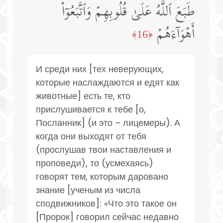
طَبَعَ ٱللَّهُ عَلَىٰ قُلُوبِهِمۡ وَٱتَّبَعُوۤا۟
أَهۡوَاۤءَهُمۡ
﴿16﴾
И среди них [тех неверующих,
которые наслаждаются и едят как
животные] есть те, кто
прислушивается к тебе [о,
Посланник] (и это – лицемеры). А
когда они выходят от тебя
(прослушав твои наставления и
проповеди), то (усмехаясь)
говорят тем, которым даровано
знание [ученым из числа
сподвижников]: «Что это такое он
[Пророк] говорил сейчас недавно