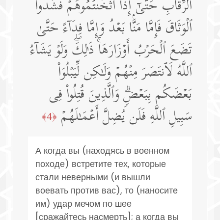
ٱلرِّقَابِ حَتَّىٰۤ إِذَاۤ أَثۡخَنتُمُوهُمۡ فَشُدُّوا۟
ٱلۡوَثَاقَ فَإِمَّا مَنَّۢا بَعۡدُ وَإِمَّا فِدَاۤءً حَتَّىٰ
تَضَعَ ٱلۡحَرۡبُ أَوۡزَارَهَاۚ ذَ ٰ⁠لِكَۖ وَلَوۡ یَشَاۤءُ
ٱللَّهُ لَٱنتَصَرَ مِنۡهُمۡ وَلَـٰكِن لِّیَبۡلُوَا۟
بَعۡضَكُم بِبَعۡضࣲۗ وَٱلَّذِینَ قُتِلُوا۟ فِی
سَبِیلِ ٱللَّهِ فَلَن یُضِلَّ أَعۡمَـٰلَهُمۡ
﴿4﴾
А когда вы (находясь в военном
походе) встретите тех, которые
стали неверными (и вышли
воевать против вас), то (наносите
им) удар мечом по шее
[сражайтесь насмерть]; а когда вы