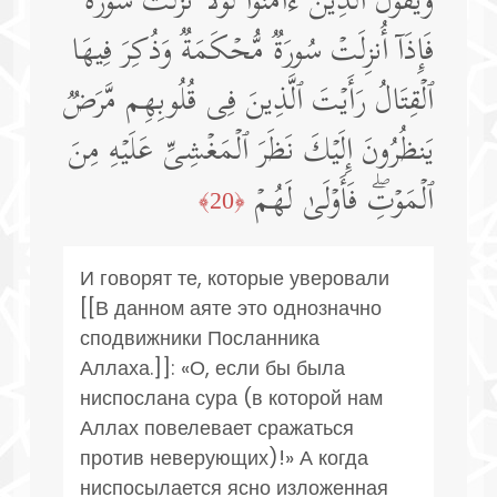
وَیَقُولُ ٱلَّذِینَ ءَامَنُوا۟ لَوۡلَا نُزِّلَتۡ سُورَةࣱۖ
فَإِذَاۤ أُنزِلَتۡ سُورَةࣱ مُّحۡكَمَةࣱ وَذُكِرَ فِیهَا
ٱلۡقِتَالُ رَأَیۡتَ ٱلَّذِینَ فِی قُلُوبِهِم مَّرَضࣱ
یَنظُرُونَ إِلَیۡكَ نَظَرَ ٱلۡمَغۡشِیِّ عَلَیۡهِ مِنَ
ٱلۡمَوۡتِۖ فَأَوۡلَىٰ لَهُمۡ
﴿20﴾
И говорят те, которые уверовали
[[В данном аяте это однозначно
сподвижники Посланника
Аллаха.]]: «О, если бы была
ниспослана сура (в которой нам
Аллах повелевает сражаться
против неверующих)!» А когда
ниспосылается ясно изложенная