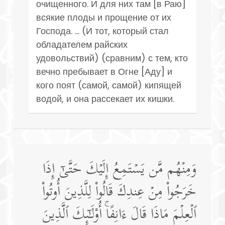
очищенного. И для них там [в Раю]
всякие плоды и прощение от их
Господа. ... (И тот, который стал
обладателем райских
удовольствий) (сравним) с тем, кто
вечно пребывает в Огне [Аду] и
кого поят (самой, самой) кипящей
водой, и она рассекает их кишки.
وَمِنۡهُم مَّن یَسۡتَمِعُ إِلَیۡكَ حَتَّىٰۤ إِذَا
خَرَجُوا۟ مِنۡ عِندِكَ قَالُوا۟ لِلَّذِینَ أُوتُوا۟
ٱلۡعِلۡمَ مَاذَا قَالَ ءَانِفًاۚ أُو۟لَـٰۤىِٕكَ ٱلَّذِینَ