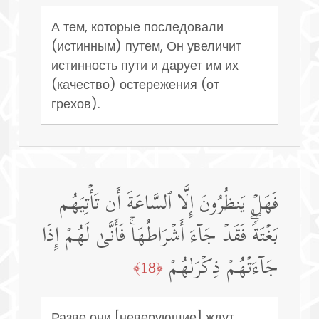
А тем, которые последовали
(истинным) путем, Он увеличит
истинность пути и дарует им их
(качество) остережения (от
грехов).
فَهَلۡ یَنظُرُونَ إِلَّا ٱلسَّاعَةَ أَن تَأۡتِیَهُم
بَغۡتَةࣰۖ فَقَدۡ جَاۤءَ أَشۡرَاطُهَاۚ فَأَنَّىٰ لَهُمۡ إِذَا
جَاۤءَتۡهُمۡ ذِكۡرَىٰهُمۡ
﴿18﴾
Разве они [неверующие] ждут