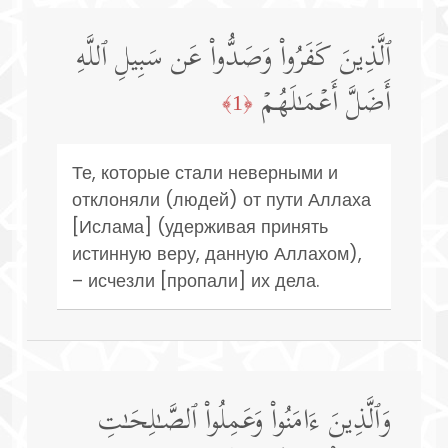
ٱلَّذِینَ كَفَرُوا۟ وَصَدُّوا۟ عَن سَبِیلِ ٱللَّهِ
أَضَلَّ أَعۡمَـٰلَهُمۡ
﴿1﴾
Те, которые стали неверными и
отклоняли (людей) от пути Аллаха
[Ислама] (удерживая принять
истинную веру, данную Аллахом),
– исчезли [пропали] их дела.
وَٱلَّذِینَ ءَامَنُوا۟ وَعَمِلُوا۟ ٱلصَّـٰلِحَـٰتِ