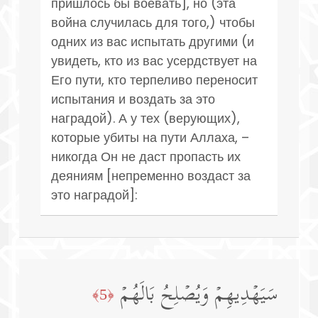
пришлось бы воевать], но (эта
война случилась для того,) чтобы
одних из вас испытать другими (и
увидеть, кто из вас усердствует на
Его пути, кто терпеливо переносит
испытания и воздать за это
наградой). А у тех (верующих),
которые убиты на пути Аллаха, –
никогда Он не даст пропасть их
деяниям [непременно воздаст за
это наградой]:
سَیَهۡدِیهِمۡ وَیُصۡلِحُ بَالَهُمۡ
﴿5﴾