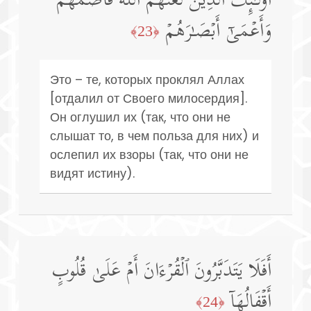
أُو۟لَـٰۤىِٕكَ ٱلَّذِینَ لَعَنَهُمُ ٱللَّهُ فَأَصَمَّهُمۡ
وَأَعۡمَىٰۤ أَبۡصَـٰرَهُمۡ
﴿23﴾
Это – те, которых проклял Аллах
[отдалил от Своего милосердия].
Он оглушил их (так, что они не
слышат то, в чем польза для них) и
ослепил их взоры (так, что они не
видят истину).
أَفَلَا یَتَدَبَّرُونَ ٱلۡقُرۡءَانَ أَمۡ عَلَىٰ قُلُوبٍ
أَقۡفَالُهَاۤ
﴿24﴾