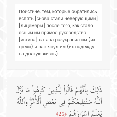
Поистине, тем, которые обратились
вспять [снова стали неверующими]
[лицемеры] после того, как стало
ясным им прямое руководство
[истина] сатана разукрасил им (их
грехи) и растянул им (их надежду
на долгую жизнь).
ذَ ٰ⁠لِكَ بِأَنَّهُمۡ قَالُوا۟ لِلَّذِینَ كَرِهُوا۟ مَا نَزَّلَ
ٱللَّهُ سَنُطِیعُكُمۡ فِی بَعۡضِ ٱلۡأَمۡرِۖ وَٱللَّهُ
یَعۡلَمُ إِسۡرَارَهُمۡ
﴿26﴾