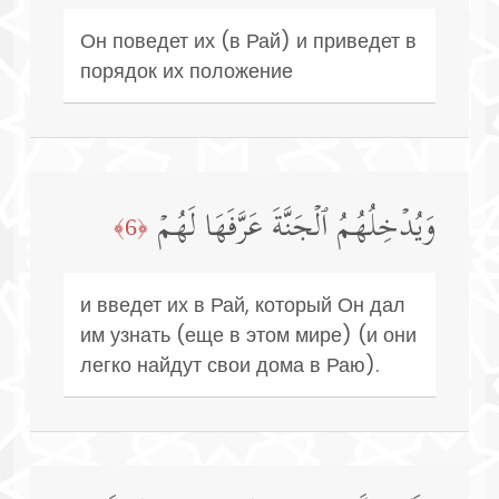
Он поведет их (в Рай) и приведет в
порядок их положение
وَیُدۡخِلُهُمُ ٱلۡجَنَّةَ عَرَّفَهَا لَهُمۡ
﴿6﴾
и введет их в Рай, который Он дал
им узнать (еще в этом мире) (и они
легко найдут свои дома в Раю).