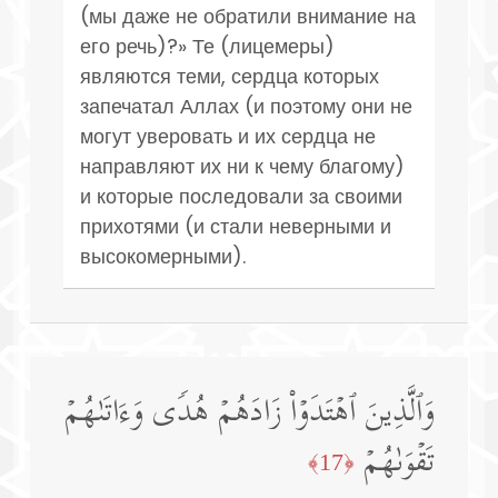
(мы даже не обратили внимание на
его речь)?» Те (лицемеры)
являются теми, сердца которых
запечатал Аллах (и поэтому они не
могут уверовать и их сердца не
направляют их ни к чему благому)
и которые последовали за своими
прихотями (и стали неверными и
высокомерными).
وَٱلَّذِینَ ٱهۡتَدَوۡا۟ زَادَهُمۡ هُدࣰى وَءَاتَىٰهُمۡ
تَقۡوَىٰهُمۡ
﴿17﴾