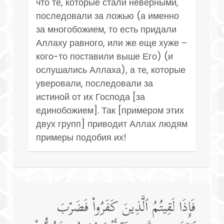
что те, которые стали неверными,
последовали за ложью (а именно
за многобожием, то есть придали
Аллаху равного, или же еще хуже –
кого-то поставили выше Его) (и
ослушались Аллаха), а те, которые
уверовали, последовали за
истиной от их Господа [за
единобожием]. Так [примером этих
двух групп] приводит Аллах людям
примеры подобия их!
فَإِذَا لَقِیتُمُ ٱلَّذِینَ كَفَرُوا۟ فَضَرۡبَ