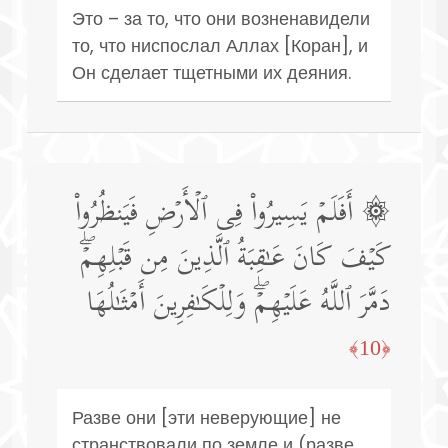
Это – за то, что они возненавидели
то, что ниспослал Аллах [Коран], и
Он сделает тщетными их деяния.
۞ أَفَلَمۡ یَسِیرُوا۟ فِی ٱلۡأَرۡضِ فَیَنظُرُوا۟
كَیۡفَ كَانَ عَـٰقِبَةُ ٱلَّذِینَ مِن قَبۡلِهِمۡۖ
دَمَّرَ ٱللَّهُ عَلَیۡهِمۡۖ وَلِلۡكَـٰفِرِینَ أَمۡثَـٰلُهَا
﴿10﴾
Разве они [эти неверующие] не
странствовали по земле и (разве