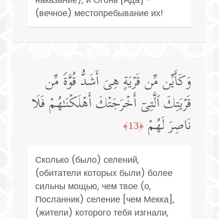
(вечное) местопребывание их!
وَكَأَیِّن مِّن قَرۡیَةٍ هِیَ أَشَدُّ قُوَّةࣰ مِّن
قَرۡیَتِكَ ٱلَّتِیۤ أَخۡرَجَتۡكَ أَهۡلَكۡنَـٰهُمۡ فَلَا
نَاصِرَ لَهُمۡ
﴿13﴾
Сколько (было) селений,
(обитатели которых были) более
сильны мощью, чем твое (о,
Посланник) селение [чем Мекка],
(жители) которого тебя изгнали,