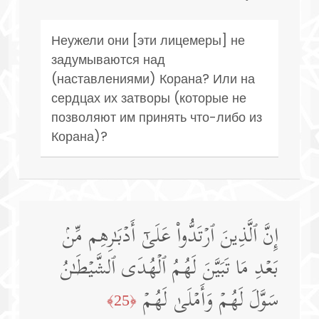
Неужели они [эти лицемеры] не
задумываются над
(наставлениями) Корана? Или на
сердцах их затворы (которые не
позволяют им принять что-либо из
Корана)?
إِنَّ ٱلَّذِینَ ٱرۡتَدُّوا۟ عَلَىٰۤ أَدۡبَـٰرِهِم مِّنۢ
بَعۡدِ مَا تَبَیَّنَ لَهُمُ ٱلۡهُدَى ٱلشَّیۡطَـٰنُ
سَوَّلَ لَهُمۡ وَأَمۡلَىٰ لَهُمۡ
﴿25﴾