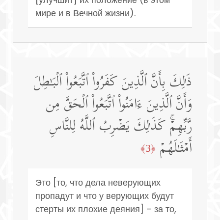
мире и в Вечной жизни).
ذَ ٰ⁠لِكَ بِأَنَّ ٱلَّذِینَ كَفَرُوا۟ ٱتَّبَعُوا۟ ٱلۡبَـٰطِلَ
وَأَنَّ ٱلَّذِینَ ءَامَنُوا۟ ٱتَّبَعُوا۟ ٱلۡحَقَّ مِن
رَّبِّهِمۡۚ كَذَ ٰ⁠لِكَ یَضۡرِبُ ٱللَّهُ لِلنَّاسِ
أَمۡثَـٰلَهُمۡ
﴿3﴾
Это [то, что дела неверующих
пропадут и что у верующих будут
стерты их плохие деяния] – за то,