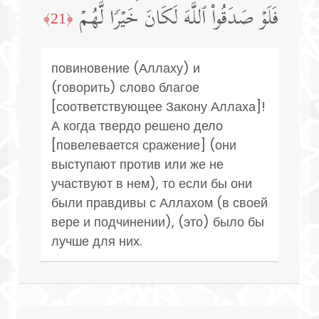
فَلَوۡ صَدَقُوا۟ ٱللَّهَ لَكَانَ خَیۡرࣰا لَّهُمۡ
﴿21﴾
повиновение (Аллаху) и
(говорить) слово благое
[соответствующее Закону Аллаха]!
А когда твердо решено дело
[повелевается сражение] (они
выступают против или же не
участвуют в нем), то если бы они
были правдивы с Аллахом (в своей
вере и подчинении), (это) было бы
лучше для них.