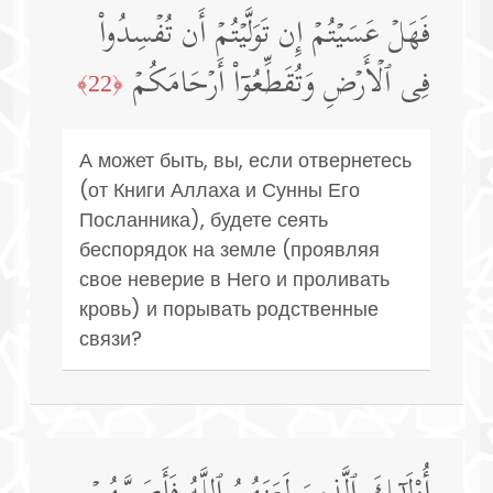
فَهَلۡ عَسَیۡتُمۡ إِن تَوَلَّیۡتُمۡ أَن تُفۡسِدُوا۟
فِی ٱلۡأَرۡضِ وَتُقَطِّعُوۤا۟ أَرۡحَامَكُمۡ
﴿22﴾
А может быть, вы, если отвернетесь
(от Книги Аллаха и Сунны Его
Посланника), будете сеять
беспорядок на земле (проявляя
свое неверие в Него и проливать
кровь) и порывать родственные
связи?