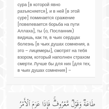
сура [в которой явно
разъясняется], и в ней [в этой
суре] поминается сражение
[повелевается борьба на пути
Аллаха], ты (о, Посланник)
видишь, как те, в чьих сердцах
болезнь [в чьих душах сомнения, а
это – лицемеры], смотрят на тебя
взором, который наполнен страхом
смерти. Лучше бы для них [для тех,
в чьих душах сомнения] –
طَاعَةࣱ وَقَوۡلࣱ مَّعۡرُوفࣱۚ فَإِذَا عَزَمَ ٱلۡأَمۡرُ