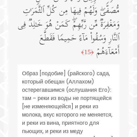
مُّصَفࣰّىۖ وَلَهُمۡ فِیهَا مِن كُلِّ ٱلثَّمَرَ ٰ⁠تِ
وَمَغۡفِرَةࣱ مِّن رَّبِّهِمۡۖ كَمَنۡ هُوَ خَـٰلِدࣱ فِی
ٱلنَّارِ وَسُقُوا۟ مَاۤءً حَمِیمࣰا فَقَطَّعَ
أَمۡعَاۤءَهُمۡ
﴿15﴾
Образ [подобие] (райского) сада,
который обещан (Аллахом)
остерегавшимся (ослушания Его):
там – реки из воды не портящейся
[не изменяющейся] и реки из
молока, вкус которого не меняется,
и реки из вина, приятного для
пьющих, и реки из меду