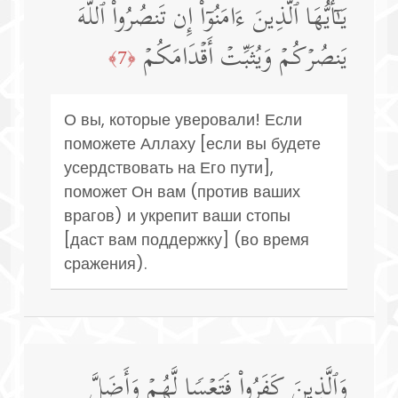
یَـٰۤأَیُّهَا ٱلَّذِینَ ءَامَنُوۤا۟ إِن تَنصُرُوا۟ ٱللَّهَ
یَنصُرۡكُمۡ وَیُثَبِّتۡ أَقۡدَامَكُمۡ
﴿7﴾
О вы, которые уверовали! Если
поможете Аллаху [если вы будете
усердствовать на Его пути],
поможет Он вам (против ваших
врагов) и укрепит ваши стопы
[даст вам поддержку] (во время
сражения).
وَٱلَّذِینَ كَفَرُوا۟ فَتَعۡسࣰا لَّهُمۡ وَأَضَلَّ