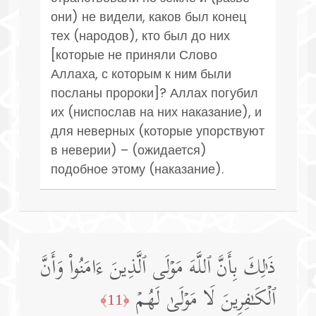
они) не видели, каков был конец
тех (народов), кто был до них
[которые не приняли Слово
Аллаха, с которым к ним были
посланы пророки]? Аллах погубил
их (ниспослав на них наказание), и
для неверных (которые упорствуют
в неверии) – (ожидается)
подобное этому (наказание).
ذَ ٰ⁠لِكَ بِأَنَّ ٱللَّهَ مَوۡلَى ٱلَّذِینَ ءَامَنُوا۟ وَأَنَّ
ٱلۡكَـٰفِرِینَ لَا مَوۡلَىٰ لَهُمۡ
﴿11﴾