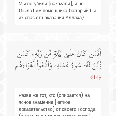
Мы погубили [наказали], и не
(было) им помощника (который бы
их спас от наказания Аллаха)!
أَفَمَن كَانَ عَلَىٰ بَیِّنَةࣲ مِّن رَّبِّهِۦ كَمَن
زُیِّنَ لَهُۥ سُوۤءُ عَمَلِهِۦ وَٱتَّبَعُوۤا۟ أَهۡوَاۤءَهُم
﴿14﴾
Разве же тот, кто (опирается) на
ясное знамение [четкое
доказательство] от своего Господа