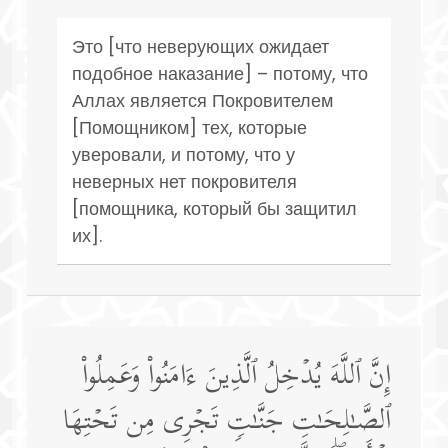
Это [что неверующих ожидает
подобное наказание] – потому, что
Аллах является Покровителем
[Помощником] тех, которые
уверовали, и потому, что у
неверных нет покровителя
[помощника, который бы защитил
их].
إِنَّ ٱللَّهَ یُدۡخِلُ ٱلَّذِینَ ءَامَنُوا۟ وَعَمِلُوا۟
ٱلصَّـٰلِحَـٰتِ جَنَّـٰتࣲ تَجۡرِی مِن تَحۡتِهَا