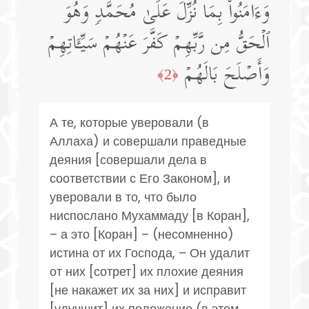
وَءَامَنُوا۟ بِمَا نُزِّلَ عَلَىٰ مُحَمَّدࣲ وَهُوَ
ٱلۡحَقُّ مِن رَّبِّهِمۡ كَفَّرَ عَنۡهُمۡ سَیِّـَٔاتِهِمۡ
وَأَصۡلَحَ بَالَهُمۡ
﴿2﴾
А те, которые уверовали (в
Аллаха) и совершали праведные
деяния [совершали дела в
соответствии с Его Законом], и
уверовали в то, что было
ниспослано Мухаммаду [в Коран],
– а это [Коран] – (несомненно)
истина от их Господа, – Он удалит
от них [сотрет] их плохие деяния
[не накажет их за них] и исправит
[улучшит] их положение (в этом