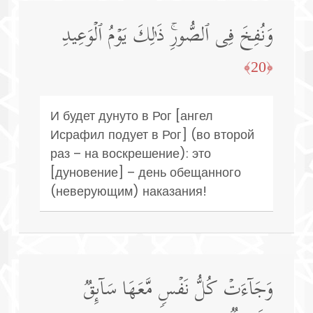
وَنُفِخَ فِی ٱلصُّورِۚ ذَ ٰ⁠لِكَ یَوۡمُ ٱلۡوَعِیدِ
﴿20﴾
И будет дунуто в Рог [ангел
Исрафил подует в Рог] (во второй
раз – на воскрешение): это
[дуновение] – день обещанного
(неверующим) наказания!
وَجَاۤءَتۡ كُلُّ نَفۡسࣲ مَّعَهَا سَاۤىِٕقࣱ