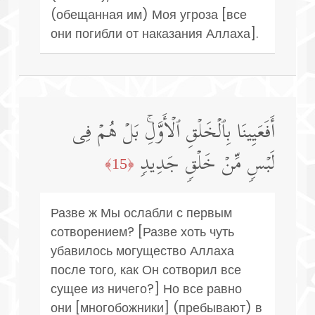
(обещанная им) Моя угроза [все
они погибли от наказания Аллаха].
أَفَعَیِینَا بِٱلۡخَلۡقِ ٱلۡأَوَّلِۚ بَلۡ هُمۡ فِی
لَبۡسࣲ مِّنۡ خَلۡقࣲ جَدِیدࣲ
﴿15﴾
Разве ж Мы ослабли с первым
сотворением? [Разве хоть чуть
убавилось могущество Аллаха
после того, как Он сотворил все
сущее из ничего?] Но все равно
они [многобожники] (пребывают) в