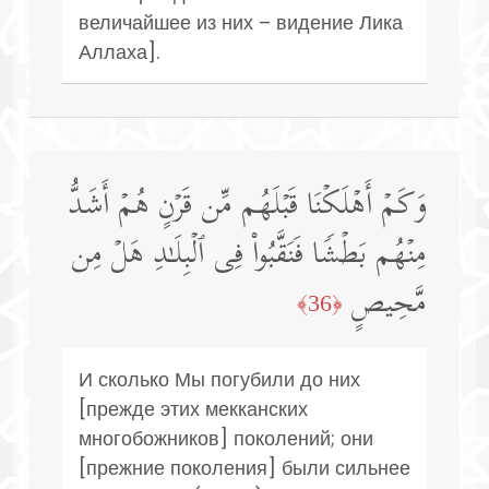
величайшее из них – видение Лика
Аллаха].
وَكَمۡ أَهۡلَكۡنَا قَبۡلَهُم مِّن قَرۡنٍ هُمۡ أَشَدُّ
مِنۡهُم بَطۡشࣰا فَنَقَّبُوا۟ فِی ٱلۡبِلَـٰدِ هَلۡ مِن
مَّحِیصٍ
﴿36﴾
И сколько Мы погубили до них
[прежде этих мекканских
многобожников] поколений; они
[прежние поколения] были сильнее