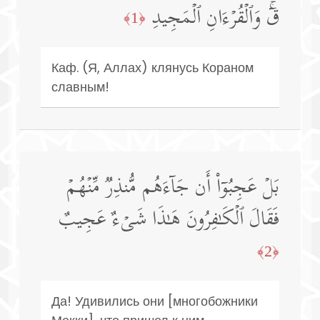
قۤۚ وَٱلۡقُرۡءَانِ ٱلۡمَجِیدِ
﴿1﴾
Каф. (Я, Аллах) клянусь Кораном
славным!
بَلۡ عَجِبُوۤا۟ أَن جَاۤءَهُم مُّنذِرࣱ مِّنۡهُمۡ
فَقَالَ ٱلۡكَـٰفِرُونَ هَـٰذَا شَیۡءٌ عَجِیبٌ
﴿2﴾
Да! Удивились они [многобожники