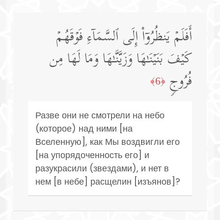
أَفَلَمۡ یَنظُرُوۤا۟ إِلَى ٱلسَّمَاۤءِ فَوۡقَهُمۡ
كَیۡفَ بَنَیۡنَـٰهَا وَزَیَّنَّـٰهَا وَمَا لَهَا مِن
فُرُوجࣲ
﴿6﴾
Разве они не смотрели на небо
(которое) над ними [на
Вселенную], как Мы воздвигли его
[на упорядоченность его] и
разукрасили (звездами), и нет в
нем [в небе] расщелин [изъянов]?