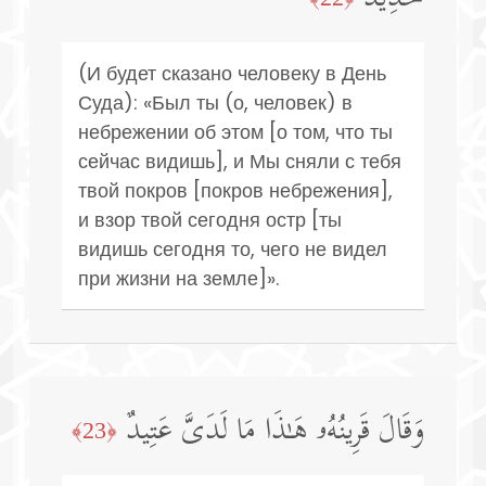
(И будет сказано человеку в День
Суда): «Был ты (о, человек) в
небрежении об этом [о том, что ты
сейчас видишь], и Мы сняли с тебя
твой покров [покров небрежения],
и взор твой сегодня остр [ты
видишь сегодня то, чего не видел
при жизни на земле]».
وَقَالَ قَرِینُهُۥ هَـٰذَا مَا لَدَیَّ عَتِیدٌ
﴿23﴾