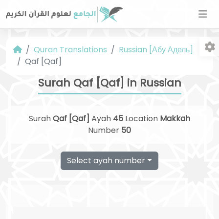
Quran Translations
Russian [Абу Адель]
Qaf [Qaf]
Surah Qaf [Qaf] in Russian
Surah
Qaf [Qaf]
Ayah
45
Location
Makkah
Fo
Number
50
Select ayah number