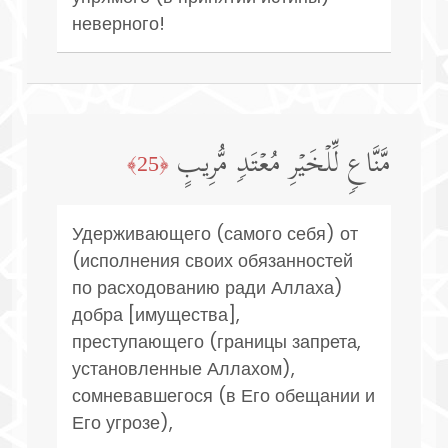
неверного!
مَّنَّاعࣲ لِّلۡخَیۡرِ مُعۡتَدࣲ مُّرِیبٍ
﴿25﴾
Удерживающего (самого себя) от
(исполнения своих обязанностей
по расходованию ради Аллаха)
добра [имущества],
преступающего (границы запрета,
установленные Аллахом),
сомневавшегося (в Его обещании и
Его угрозе),