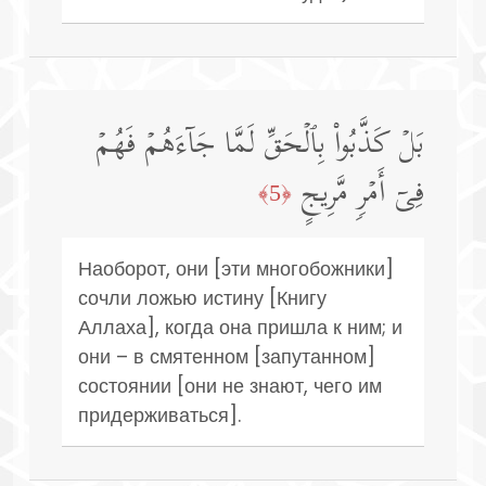
بَلۡ كَذَّبُوا۟ بِٱلۡحَقِّ لَمَّا جَاۤءَهُمۡ فَهُمۡ
فِیۤ أَمۡرࣲ مَّرِیجٍ
﴿5﴾
Наоборот, они [эти многобожники]
сочли ложью истину [Книгу
Аллаха], когда она пришла к ним; и
они – в смятенном [запутанном]
состоянии [они не знают, чего им
придерживаться].