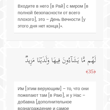
Входите в него [в Рай] с миром [в
полной безопасности от всего
плохого], это – День Вечности [у
этого дня нет конца]».
لَهُم مَّا یَشَاۤءُونَ فِیهَا وَلَدَیۡنَا مَزِیدࣱ
﴿35﴾
Им [этим верующим] – то, что они
пожелают там [в Раю], и у Нас –
добавка [дополнительное
вознаграждение и самое