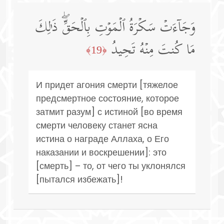
وَجَاۤءَتۡ سَكۡرَةُ ٱلۡمَوۡتِ بِٱلۡحَقِّۖ ذَ ٰ⁠لِكَ
مَا كُنتَ مِنۡهُ تَحِیدُ
﴿19﴾
И придет агония смерти [тяжелое
предсмертное состояние, которое
затмит разум] с истиной [во время
смерти человеку станет ясна
истина о награде Аллаха, о Его
наказании и воскрешении]: это
[смерть] – то, от чего ты уклонялся
[пытался избежать]!