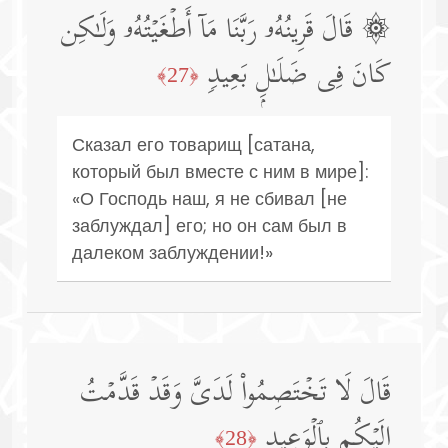
۞ قَالَ قَرِینُهُۥ رَبَّنَا مَاۤ أَطۡغَیۡتُهُۥ وَلَـٰكِن
كَانَ فِی ضَلَـٰلِۭ بَعِیدࣲ
﴿27﴾
Сказал его товарищ [сатана,
который был вместе с ним в мире]:
«О Господь наш, я не сбивал [не
заблуждал] его; но он сам был в
далеком заблуждении!»
قَالَ لَا تَخۡتَصِمُوا۟ لَدَیَّ وَقَدۡ قَدَّمۡتُ
إِلَیۡكُم بِٱلۡوَعِیدِ
﴿28﴾