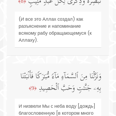
تَبۡصِرَةࣰ وَذِكۡرَىٰ لِكُلِّ عَبۡدࣲ مُّنِیبࣲ
﴿8﴾
(И все это Аллах создал) как
разъяснение и напоминание
всякому рабу обращающемуся (к
Аллаху).
وَنَزَّلۡنَا مِنَ ٱلسَّمَاۤءِ مَاۤءࣰ مُّبَـٰرَكࣰا فَأَنۢبَتۡنَا
بِهِۦ جَنَّـٰتࣲ وَحَبَّ ٱلۡحَصِیدِ
﴿9﴾
И низвели Мы с неба воду [дождь]
благословенную [в котором много