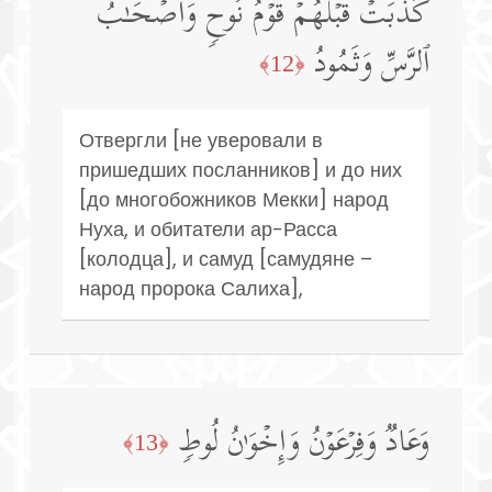
كَذَّبَتۡ قَبۡلَهُمۡ قَوۡمُ نُوحࣲ وَأَصۡحَـٰبُ
ٱلرَّسِّ وَثَمُودُ
﴿12﴾
Отвергли [не уверовали в
пришедших посланников] и до них
[до многобожников Мекки] народ
Нуха, и обитатели ар-Расса
[колодца], и самуд [самудяне –
народ пророка Салиха],
وَعَادࣱ وَفِرۡعَوۡنُ وَإِخۡوَ ٰ⁠نُ لُوطࣲ
﴿13﴾