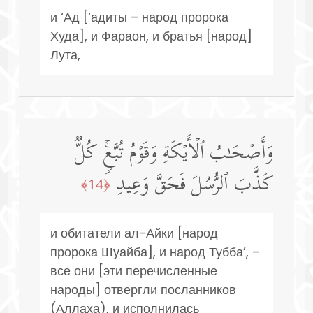
и ‘Ад [‘адиты – народ пророка
Худа], и Фараон, и братья [народ]
Лута,
وَأَصۡحَـٰبُ ٱلۡأَیۡكَةِ وَقَوۡمُ تُبَّعࣲۚ كُلࣱّ
كَذَّبَ ٱلرُّسُلَ فَحَقَّ وَعِیدِ
﴿14﴾
и обитатели ал-Айки [народ
пророка Шуайба], и народ Тубба’, –
все они [эти перечисленные
народы] отвергли посланников
(Аллаха), и исполнилась