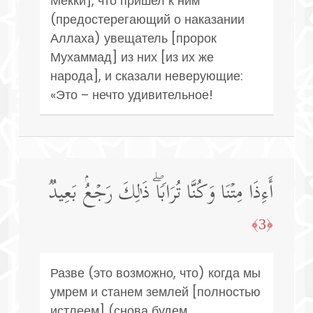
Мекки], что пришел к ним
(предостерегающий о наказании
Аллаха) увещатель [пророк
Мухаммад] из них [из их же
народа], и сказали неверующие:
«Это – нечто удивительное!
أَءِذَا مِتۡنَا وَكُنَّا تُرَابࣰاۖ ذَ ٰ⁠لِكَ رَجۡعُۢ بَعِیدࣱ
﴿3﴾
Разве (это возможно, что) когда мы
умрем и станем землей [полностью
истлеем] (снова будем