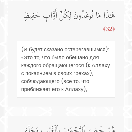
هَـٰذَا مَا تُوعَدُونَ لِكُلِّ أَوَّابٍ حَفِیظࣲ
﴿32﴾
(И будет сказано остерегавшимся):
«Это то, что было обещано для
каждого обращающегося (к Аллаху
с покаянием в своих грехах),
соблюдающего (все то, что
приближает его к Аллаху),
مَّنۡ خَشِیَ ٱلرَّحۡمَـٰنَ بِٱلۡغَیۡبِ وَجَاۤءَ