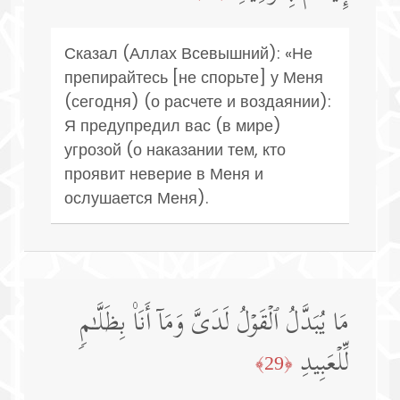
Сказал (Аллах Всевышний): «Не
препирайтесь [не спорьте] у Меня
(сегодня) (о расчете и воздаянии):
Я предупредил вас (в мире)
угрозой (о наказании тем, кто
проявит неверие в Меня и
ослушается Меня).
مَا یُبَدَّلُ ٱلۡقَوۡلُ لَدَیَّ وَمَاۤ أَنَا۠ بِظَلَّـٰمࣲ
لِّلۡعَبِیدِ
﴿29﴾