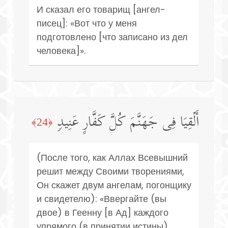
И сказал его товарищ [ангел-
писец]: «Вот что у меня
подготовлено [что записано из дел
человека]».
أَلۡقِیَا فِی جَهَنَّمَ كُلَّ كَفَّارٍ عَنِیدࣲ
﴿24﴾
(После того, как Аллах Всевышний
решит между Своими творениями,
Он скажет двум ангелам, погонщику
и свидетелю): «Ввергайте (вы
двое) в Геенну [в Ад] каждого
упрямого (в принятии истины)