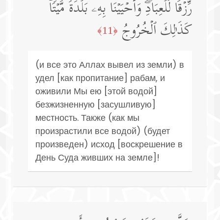
رِّزۡقࣰا لِّلۡعِبَادِۖ وَأَحۡیَیۡنَا بِهِۦ بَلۡدَةࣰ مَّیۡتࣰاۚ
كَذَ ٰ⁠لِكَ ٱلۡخُرُوجُ
﴿11﴾
(и все это Аллах вывел из земли) в
удел [как пропитание] рабам, и
оживили Мы ею [этой водой]
безжизненную [засушливую]
местность. Также (как мы
произрастили все водой) (будет
произведен) исход [воскрешение в
День Суда живших на земле]!