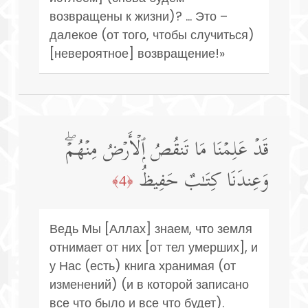
возвращены к жизни)? ... Это –
далекое (от того, чтобы случиться)
[невероятное] возвращение!»
قَدۡ عَلِمۡنَا مَا تَنقُصُ ٱلۡأَرۡضُ مِنۡهُمۡۖ
وَعِندَنَا كِتَـٰبٌ حَفِیظُۢ
﴿4﴾
Ведь Мы [Аллах] знаем, что земля
отнимает от них [от тел умерших], и
у Нас (есть) книга хранимая (от
изменений) (и в которой записано
все что было и все что будет).