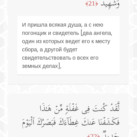
وَشَهِیدࣱ
﴿21﴾
И пришла всякая душа, а с нею
погонщик и свидетель [два ангела,
один из которых ведет его к месту
сбора, а другой будет
свидетельствовать о всех его
земных делах],
لَّقَدۡ كُنتَ فِی غَفۡلَةࣲ مِّنۡ هَـٰذَا
فَكَشَفۡنَا عَنكَ غِطَاۤءَكَ فَبَصَرُكَ ٱلۡیَوۡمَ
حَدِیدࣱ
﴿22﴾