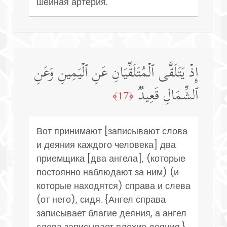
шейная артерия.
إِذۡ یَتَلَقَّى ٱلۡمُتَلَقِّیَانِ عَنِ ٱلۡیَمِینِ وَعَنِ
ٱلشِّمَالِ قَعِیدࣱ
﴿17﴾
Вот принимают [записывают слова
и деяния каждого человека] два
приемщика [два ангела], (которые
постоянно наблюдают за ним) (и
которые находятся) справа и слева
(от него), сидя. {Ангел справа
записывает благие деяния, а ангел
слева записывает плохие деяния.}