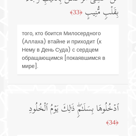
بِقَلۡبࣲ مُّنِیبٍ
﴿33﴾
того, кто боится Милосердного
(Аллаха) втайне и приходит (к
Нему в День Суда) с сердцем
обращающимся [покаявшимся в
мире].
ٱدۡخُلُوهَا بِسَلَـٰمࣲۖ ذَ ٰ⁠لِكَ یَوۡمُ ٱلۡخُلُودِ
﴿34﴾