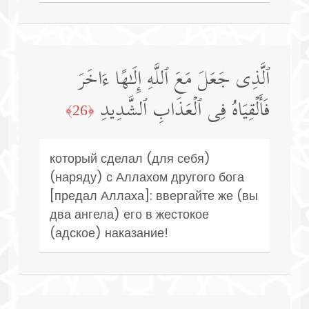
ٱلَّذِی جَعَلَ مَعَ ٱللَّهِ إِلَـٰهًا ءَاخَرَ
فَأَلۡقِیَاهُ فِی ٱلۡعَذَابِ ٱلشَّدِیدِ
﴿26﴾
который сделал (для себя)
(наряду) с Аллахом другого бога
[предал Аллаха]: ввергайте же (вы
два ангела) его в жестокое
(адское) наказание!