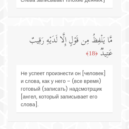
مَّا یَلۡفِظُ مِن قَوۡلٍ إِلَّا لَدَیۡهِ رَقِیبٌ
عَتِیدࣱ
﴿18﴾
Не успеет произнести он [человек]
и слова, как у него – (все время)
готовый (записать) надсмотрщик
[ангел, который записывает его
слова].