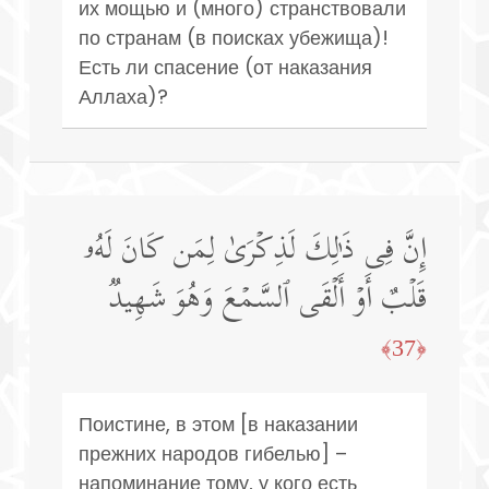
их мощью и (много) странствовали
по странам (в поисках убежища)!
Есть ли спасение (от наказания
Аллаха)?
إِنَّ فِی ذَ ٰ⁠لِكَ لَذِكۡرَىٰ لِمَن كَانَ لَهُۥ
قَلۡبٌ أَوۡ أَلۡقَى ٱلسَّمۡعَ وَهُوَ شَهِیدࣱ
﴿37﴾
Поистине, в этом [в наказании
прежних народов гибелью] –
напоминание тому, у кого есть