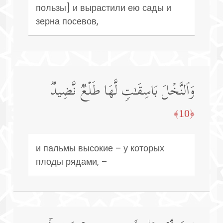
пользы] и вырастили ею сады и
зерна посевов,
وَٱلنَّخۡلَ بَاسِقَـٰتࣲ لَّهَا طَلۡعࣱ نَّضِیدࣱ
﴿10﴾
и пальмы высокие – у которых
плоды рядами, –