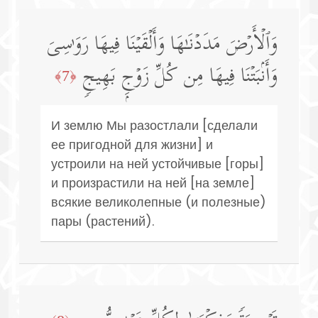
وَٱلۡأَرۡضَ مَدَدۡنَـٰهَا وَأَلۡقَیۡنَا فِیهَا رَوَ ٰ⁠سِیَ
وَأَنۢبَتۡنَا فِیهَا مِن كُلِّ زَوۡجِۭ بَهِیجࣲ
﴿7﴾
И землю Мы разостлали [сделали
ее пригодной для жизни] и
устроили на ней устойчивые [горы]
и произрастили на ней [на земле]
всякие великолепные (и полезные)
пары (растений).