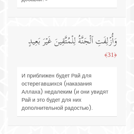
وَأُزۡلِفَتِ ٱلۡجَنَّةُ لِلۡمُتَّقِینَ غَیۡرَ بَعِیدٍ
﴿31﴾
И приближен будет Рай для
остерегавшихся (наказания
Аллаха) недалеким (и они увидят
Рай и это будет для них
дополнительной радостью).