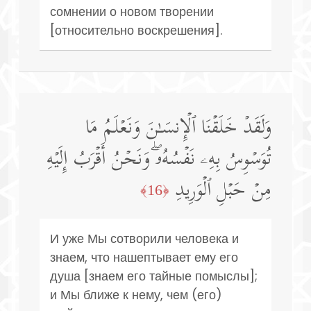
сомнении о новом творении
[относительно воскрешения].
وَلَقَدۡ خَلَقۡنَا ٱلۡإِنسَـٰنَ وَنَعۡلَمُ مَا
تُوَسۡوِسُ بِهِۦ نَفۡسُهُۥۖ وَنَحۡنُ أَقۡرَبُ إِلَیۡهِ
مِنۡ حَبۡلِ ٱلۡوَرِیدِ
﴿16﴾
И уже Мы сотворили человека и
знаем, что нашептывает ему его
душа [знаем его тайные помыслы];
и Мы ближе к нему, чем (его)