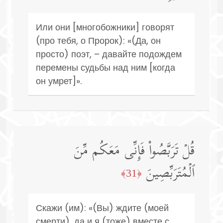
Или они [многобожники] говорят
(про тебя, о Пророк): «(Да, он
просто) поэт, – давайте подождем
перемены судьбы над ним [когда
он умрет]».
قُلۡ تَرَبَّصُوا۟ فَإِنِّی مَعَكُم مِّنَ
ٱلۡمُتَرَبِّصِینَ
﴿31﴾
Скажи (им): «(Вы) ждите (моей
смерти), да и я (тоже) вместе с