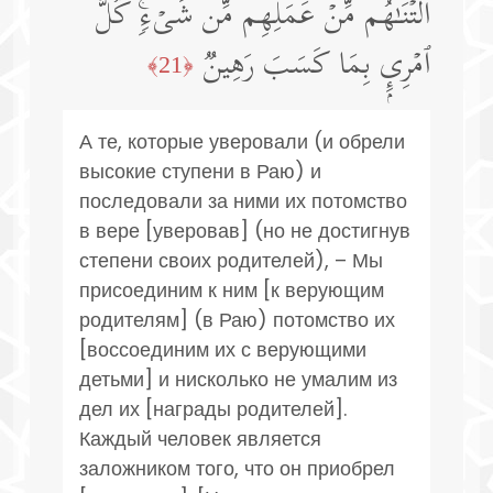
أَلَتۡنَـٰهُم مِّنۡ عَمَلِهِم مِّن شَیۡءࣲۚ كُلُّ
ٱمۡرِىِٕۭ بِمَا كَسَبَ رَهِینࣱ
﴿21﴾
А те, которые уверовали (и обрели
высокие ступени в Раю) и
последовали за ними их потомство
в вере [уверовав] (но не достигнув
степени своих родителей), – Мы
присоединим к ним [к верующим
родителям] (в Раю) потомство их
[воссоединим их с верующими
детьми] и нисколько не умалим из
дел их [награды родителей].
Каждый человек является
заложником того, что он приобрел