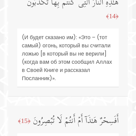
هَـٰذِهِ ٱلنَّارُ ٱلَّتِی كُنتُم بِهَا تُكَذِّبُونَ
﴿14﴾
(И будет сказано им): «Это – (тот
самый) огонь, который вы считали
ложью [в который вы не верили]
(когда вам об этом сообщил Аллах
в Своей Книге и рассказал
Посланник)».
أَفَسِحۡرٌ هَـٰذَاۤ أَمۡ أَنتُمۡ لَا تُبۡصِرُونَ
﴿15﴾