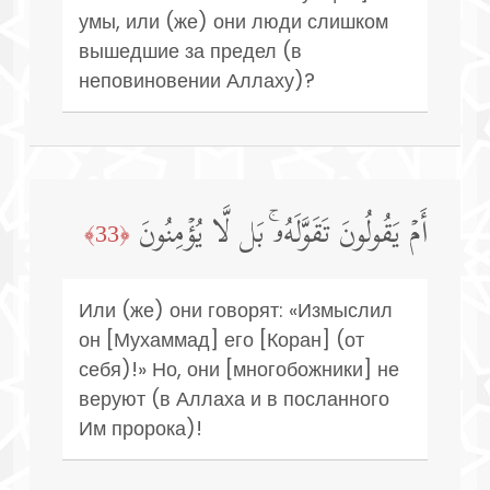
умы, или (же) они люди слишком
вышедшие за предел (в
неповиновении Аллаху)?
أَمۡ یَقُولُونَ تَقَوَّلَهُۥۚ بَل لَّا یُؤۡمِنُونَ
﴿33﴾
Или (же) они говорят: «Измыслил
он [Мухаммад] его [Коран] (от
себя)!» Но, они [многобожники] не
веруют (в Аллаха и в посланного
Им пророка)!