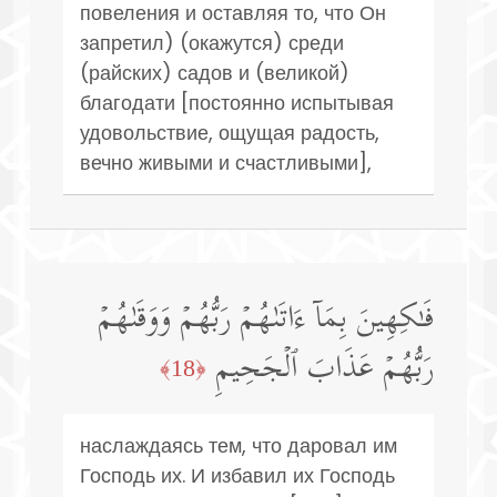
повеления и оставляя то, что Он
запретил) (окажутся) среди
(райских) садов и (великой)
благодати [постоянно испытывая
удовольствие, ощущая радость,
вечно живыми и счастливыми],
فَـٰكِهِینَ بِمَاۤ ءَاتَىٰهُمۡ رَبُّهُمۡ وَوَقَىٰهُمۡ
رَبُّهُمۡ عَذَابَ ٱلۡجَحِیمِ
﴿18﴾
наслаждаясь тем, что даровал им
Господь их. И избавил их Господь