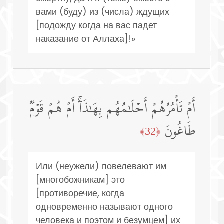
вами (буду) из (числа) ждущих
[подожду когда на вас падет
наказание от Аллаха]!»
أَمۡ تَأۡمُرُهُمۡ أَحۡلَـٰمُهُم بِهَـٰذَاۤۚ أَمۡ هُمۡ قَوۡمࣱ
طَاغُونَ
﴿32﴾
Или (неужели) повелевают им
[многобожникам] это
[противоречие, когда
одновременно называют одного
человека и поэтом и безумцем] их