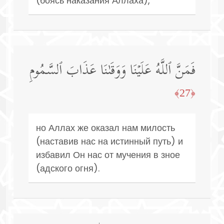
(боясь наказания Аллаха),
فَمَنَّ ٱللَّهُ عَلَیۡنَا وَوَقَىٰنَا عَذَابَ ٱلسَّمُومِ
﴿27﴾
но Аллах же оказал нам милость
(наставив нас на истинный путь) и
избавил Он нас от мучения в зное
(адского огня).