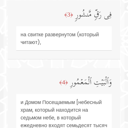
فِی رَقࣲّ مَّنشُورࣲ
﴿3﴾
на свитке развернутом (который
читают),
وَٱلۡبَیۡتِ ٱلۡمَعۡمُورِ
﴿4﴾
и Домом Посещаемым [небесный
храм, который находится на
седьмом небе, в который
ежедневно входят семьдесят тысяч