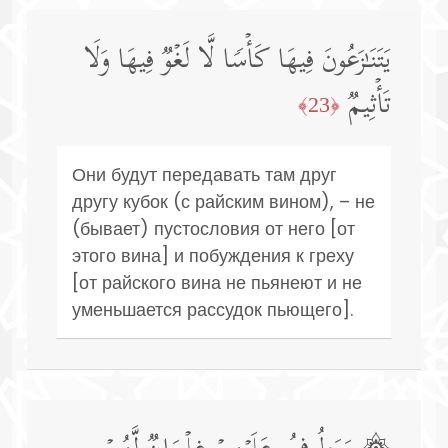
یَتَنَـٰزَعُونَ فِیهَا كَأۡسࣰا لَّا لَغۡوࣱ فِیهَا وَلَا
تَأۡثِیمࣱ
﴿23﴾
Они будут передавать там друг
другу кубок (с райским вином), – не
(бывает) пустословия от него [от
этого вина] и побуждения к греху
[от райского вина не пьянеют и не
уменьшается рассудок пьющего].