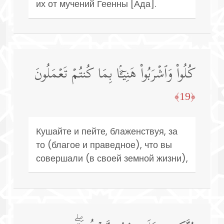
их от мучений Геенны [Ада].
كُلُوا۟ وَٱشۡرَبُوا۟ هَنِیۤـَٔۢا بِمَا كُنتُمۡ تَعۡمَلُونَ
﴿19﴾
Кушайте и пейте, блаженствуя, за
то (благое и праведное), что вы
совершали (в своей земной жизни),