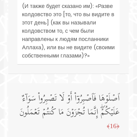
(И также будет сказано им): «Разве
колдовство это [то, что вы видите в
этот день] (как вы называли
колдовством то, с чем были
направлены к людям посланники
Аллаха), или вы не видите (своими
собственными глазами)?»
ٱصۡلَوۡهَا فَٱصۡبِرُوۤا۟ أَوۡ لَا تَصۡبِرُوا۟ سَوَاۤءٌ
عَلَیۡكُمۡۖ إِنَّمَا تُجۡزَوۡنَ مَا كُنتُمۡ تَعۡمَلُونَ
﴿16﴾