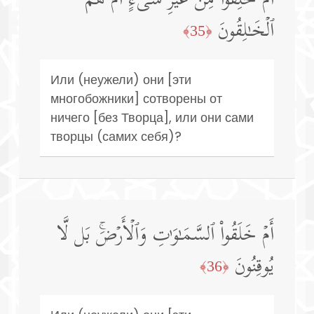
أَمۡ خُلِقُوا۟ مِنۡ غَیۡرِ شَیۡءٍ أَمۡ هُمُ
ٱلۡخَـٰلِقُونَ
﴿35﴾
Или (неужели) они [эти
многобожники] сотворены от
ничего [без Творца], или они сами
творцы (самих себя)?
أَمۡ خَلَقُوا۟ ٱلسَّمَـٰوَ ٰ⁠تِ وَٱلۡأَرۡضَۚ بَل لَّا
یُوقِنُونَ
﴿36﴾