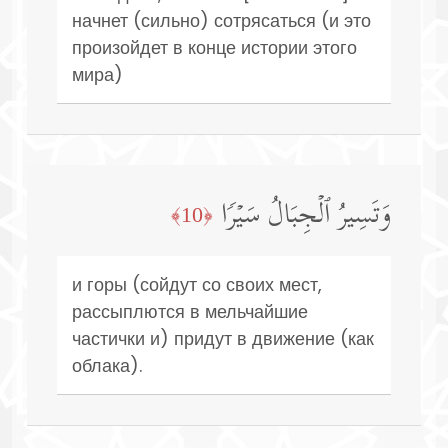
начнет (сильно) сотрясаться (и это
произойдет в конце истории этого
мира)
وَتَسِیرُ ٱلۡجِبَالُ سَیۡرࣰا
﴿10﴾
и горы (сойдут со своих мест,
рассыплются в мельчайшие
частички и) придут в движение (как
облака).