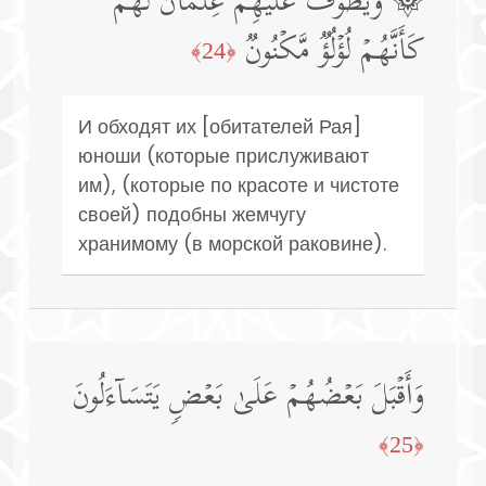
۞ وَیَطُوفُ عَلَیۡهِمۡ غِلۡمَانࣱ لَّهُمۡ
كَأَنَّهُمۡ لُؤۡلُؤࣱ مَّكۡنُونࣱ
﴿24﴾
И обходят их [обитателей Рая]
юноши (которые прислуживают
им), (которые по красоте и чистоте
своей) подобны жемчугу
хранимому (в морской раковине).
وَأَقۡبَلَ بَعۡضُهُمۡ عَلَىٰ بَعۡضࣲ یَتَسَاۤءَلُونَ
﴿25﴾