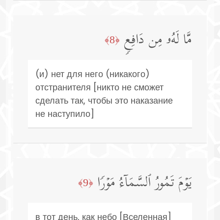
مَّا لَهُۥ مِن دَافِعࣲ
﴿8﴾
(и) нет для него (никакого)
отстранителя [никто не сможет
сделать так, чтобы это наказание
не наступило]
یَوۡمَ تَمُورُ ٱلسَّمَاۤءُ مَوۡرࣰا
﴿9﴾
в тот день, как небо [Вселенная]