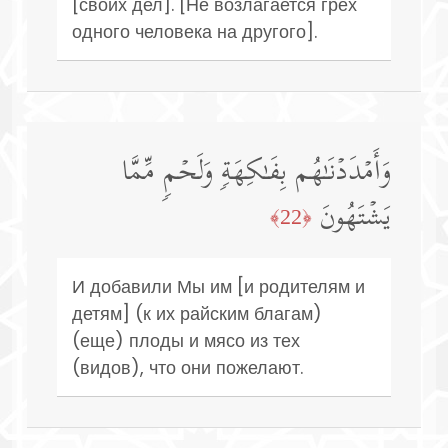
[своих дел]. [Не возлагается грех
одного человека на другого].
وَأَمۡدَدۡنَـٰهُم بِفَـٰكِهَةࣲ وَلَحۡمࣲ مِّمَّا
یَشۡتَهُونَ
﴿22﴾
И добавили Мы им [и родителям и
детям] (к их райским благам)
(еще) плоды и мясо из тех
(видов), что они пожелают.