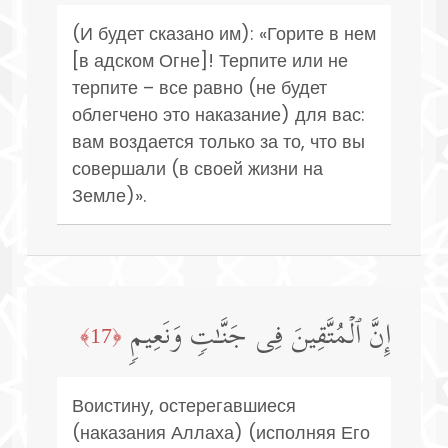
(И будет сказано им): «Горите в нем
[в адском Огне]! Терпите или не
терпите – все равно (не будет
облегчено это наказание) для вас:
вам воздается только за то, что вы
совершали (в своей жизни на
Земле)».
إِنَّ ٱلۡمُتَّقِینَ فِی جَنَّـٰتࣲ وَنَعِیمࣲ
﴿17﴾
Воистину, остерегавшиеся
(наказания Аллаха) (исполняя Его