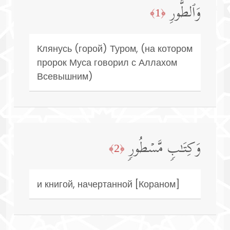
وَٱلطُّورِ
﴿1﴾
Клянусь (горой) Туром, (на котором
пророк Муса говорил с Аллахом
Всевышним)
وَكِتَـٰبࣲ مَّسۡطُورࣲ
﴿2﴾
и книгой, начертанной [Кораном]