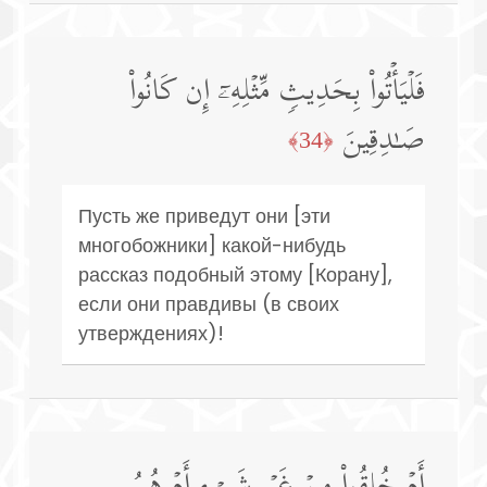
فَلۡیَأۡتُوا۟ بِحَدِیثࣲ مِّثۡلِهِۦۤ إِن كَانُوا۟
صَـٰدِقِینَ
﴿34﴾
Пусть же приведут они [эти
многобожники] какой-нибудь
рассказ подобный этому [Корану],
если они правдивы (в своих
утверждениях)!