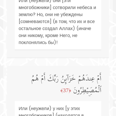
Или (неужели) они [эти
многобожники] сотворили небеса и
землю? Но, они не убеждены
[сомневаются] (в том, что их и все
остальное создал Аллах) (иначе
они никому, кроме Него, не
поклонялись бы)!
أَمۡ عِندَهُمۡ خَزَاۤىِٕنُ رَبِّكَ أَمۡ هُمُ
ٱلۡمُصَۣیۡطِرُونَ
﴿37﴾
Или (неужели) у них [у этих
многобожников] (находятся в