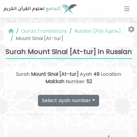
Quran Translations
Russian [Абу Адель]
Mount Sinai [At-tur]
Surah Mount Sinai [At-tur] in Russian
Surah
Mount Sinai [At-tur]
Ayah
49
Location
Fo
Makkah
Number
52
Select ayah number