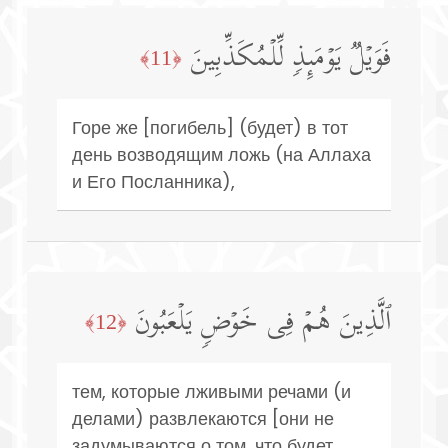
فَوَیۡلࣱ یَوۡمَىِٕذࣲ لِّلۡمُكَذِّبِینَ
﴿11﴾
Горе же [погибель] (будет) в тот
день возводящим ложь (на Аллаха
и Его Посланника),
ٱلَّذِینَ هُمۡ فِی خَوۡضࣲ یَلۡعَبُونَ
﴿12﴾
тем, которые лживыми речами (и
делами) развлекаются [они не
задумываются о том, что будет