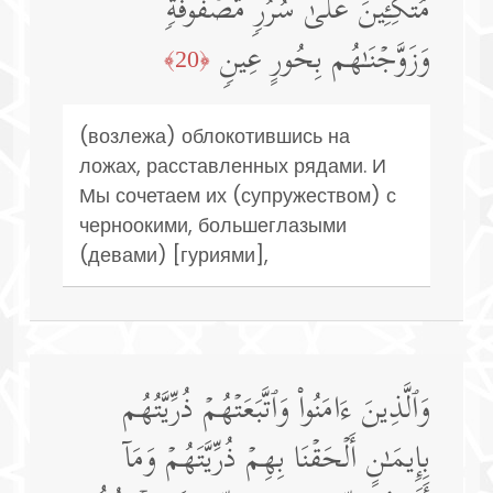
مُتَّكِـِٔینَ عَلَىٰ سُرُرࣲ مَّصۡفُوفَةࣲۖ
وَزَوَّجۡنَـٰهُم بِحُورٍ عِینࣲ
﴿20﴾
(возлежа) облокотившись на
ложах, расставленных рядами. И
Мы сочетаем их (супружеством) с
черноокими, большеглазыми
(девами) [гуриями],
وَٱلَّذِینَ ءَامَنُوا۟ وَٱتَّبَعَتۡهُمۡ ذُرِّیَّتُهُم
بِإِیمَـٰنٍ أَلۡحَقۡنَا بِهِمۡ ذُرِّیَّتَهُمۡ وَمَاۤ