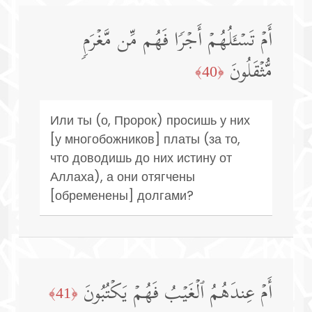
أَمۡ تَسۡـَٔلُهُمۡ أَجۡرࣰا فَهُم مِّن مَّغۡرَمࣲ
مُّثۡقَلُونَ
﴿40﴾
Или ты (о, Пророк) просишь у них
[у многобожников] платы (за то,
что доводишь до них истину от
Аллаха), а они отягчены
[обременены] долгами?
أَمۡ عِندَهُمُ ٱلۡغَیۡبُ فَهُمۡ یَكۡتُبُونَ
﴿41﴾