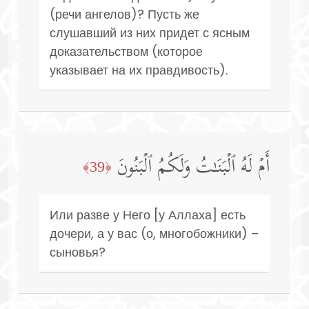
(речи ангелов)? Пусть же
слушавший из них придет с ясным
доказательством (которое
указывает на их правдивость).
أَمۡ لَهُ ٱلۡبَنَـٰتُ وَلَكُمُ ٱلۡبَنُونَ
﴿39﴾
Или разве у Него [у Аллаха] есть
дочери, а у вас (о, многобожники) –
сыновья?