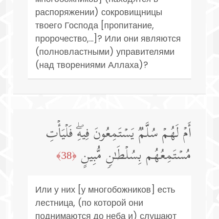
распоряжении) сокровищницы
твоего Господа [пропитание,
пророчество,...]? Или они являются
(полновластными) управителями
(над творениями Аллаха)?
أَمۡ لَهُمۡ سُلَّمࣱ یَسۡتَمِعُونَ فِیهِۖ فَلۡیَأۡتِ
مُسۡتَمِعُهُم بِسُلۡطَـٰنࣲ مُّبِینٍ
﴿38﴾
Или у них [у многобожников] есть
лестница, (по которой они
поднимаются до неба и) слушают