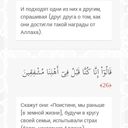
И подходят одни из них к другим,
спрашивая (друг друга о том, как
они достигли такой награды от
Аллаха).
قَالُوۤا۟ إِنَّا كُنَّا قَبۡلُ فِیۤ أَهۡلِنَا مُشۡفِقِینَ
﴿26﴾
Скажут они: «Поистине, мы раньше
[в земной жизни], будучи в кругу
своей семьи, испытывали страх