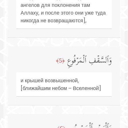
ангелов для поклонения там
Аллаху, и после этого они уже туда
никогда не возвращаются],
وَٱلسَّقۡفِ ٱلۡمَرۡفُوعِ
﴿5﴾
и крышей возвышенной,
[ближайшим небом – Вселенной]