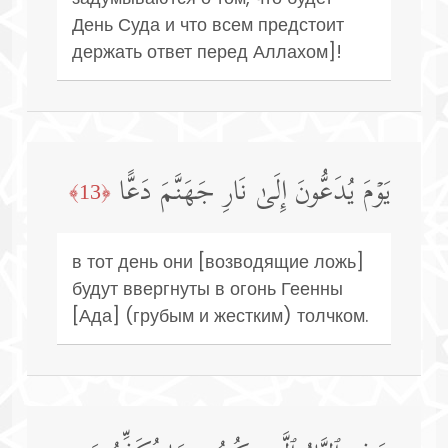
День Суда и что всем предстоит
держать ответ перед Аллахом]!
یَوۡمَ یُدَعُّونَ إِلَىٰ نَارِ جَهَنَّمَ دَعًّا
﴿13﴾
в тот день они [возводящие ложь]
будут ввергнуты в огонь Геенны
[Ада] (грубым и жестким) толчком.