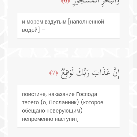
وَٱلۡبَحۡرِ ٱلۡمَسۡجُورِ
﴿6﴾
и морем вздутым [наполненной
водой] –
إِنَّ عَذَابَ رَبِّكَ لَوَ ٰ⁠قِعࣱ
﴿7﴾
поистине, наказание Господа
твоего (о, Посланник) (которое
обещано неверующим)
непременно наступит,