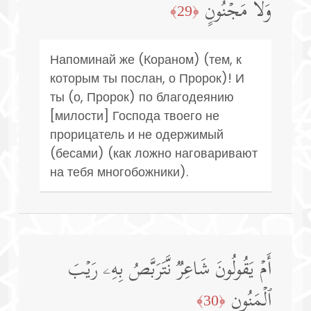
وَلَا مَجۡنُونٍ
﴿29﴾
Напоминай же (Кораном) (тем, к
которым ты послан, о Пророк)! И
ты (о, Пророк) по благодеянию
[милости] Господа твоего не
прорицатель и не одержимый
(бесами) (как ложно наговаривают
на тебя многобожники).
أَمۡ یَقُولُونَ شَاعِرࣱ نَّتَرَبَّصُ بِهِۦ رَیۡبَ
ٱلۡمَنُونِ
﴿30﴾