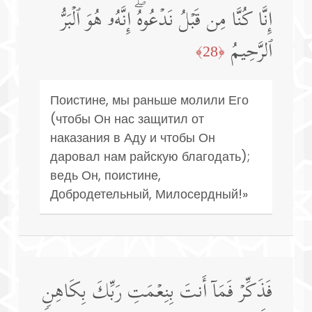
إِنَّا كُنَّا مِن قَبۡلُ نَدۡعُوهُۖ إِنَّهُۥ هُوَ ٱلۡبَرُّ
ٱلرَّحِیمُ
﴿28﴾
Поистине, мы раньше молили Его
(чтобы Он нас защитил от
наказания в Аду и чтобы Он
даровал нам райскую благодать);
ведь Он, поистине,
Добродетельный, Милосердный!»
فَذَكِّرۡ فَمَاۤ أَنتَ بِنِعۡمَتِ رَبِّكَ بِكَاهِنࣲ