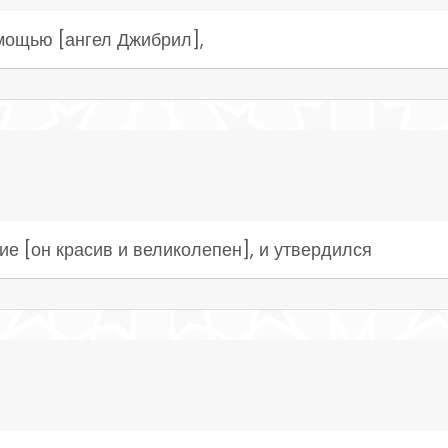
мощью [ангел Джибрил],
ие [он красив и великолепен], и утвердился