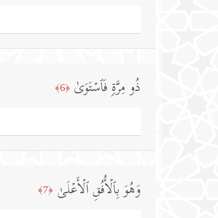
ذُو مِرَّةࣲ فَٱسۡتَوَىٰ
﴿6﴾
وَهُوَ بِٱلۡأُفُقِ ٱلۡأَعۡلَىٰ
﴿7﴾