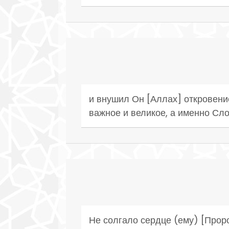
и внушил Он [Аллах] откровени
важное и великое, а именно Сло
Не солгало сердце (ему) [Пророк