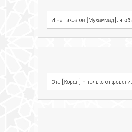
И не таков он [Мухаммад], чтобы
Это [Коран] – только откровени