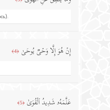
وَمَا یَنطِقُ عَنِ ٱلۡهَوَىٰۤ
сь).
إِنۡ هُوَ إِلَّا وَحۡیࣱ یُوحَىٰ
﴿4﴾
عَلَّمَهُۥ شَدِیدُ ٱلۡقُوَىٰ
﴿5﴾