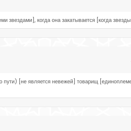
еми звездами], когда она закатывается [когда звезды
го пути) [не является невежей] товарищ [единоплем