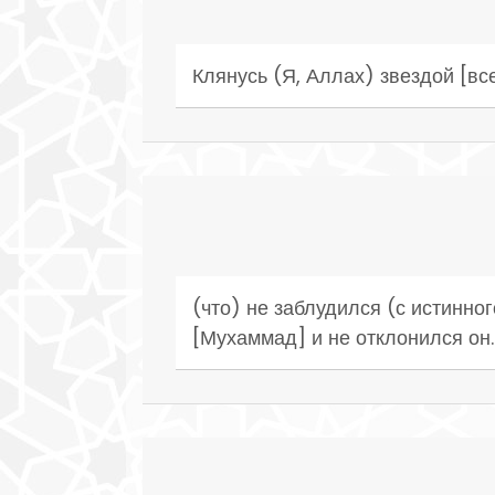
Клянусь (Я, Аллах) звездой [вс
(что) не заблудился (с истинно
[Мухаммад] и не отклонился он.