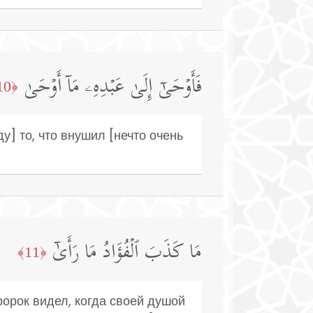
فَأَوۡحَىٰۤ إِلَىٰ عَبۡدِهِۦ مَاۤ أَوۡحَىٰ
﴿10﴾
] то, что внушил [нечто очень
مَا كَذَبَ ٱلۡفُؤَادُ مَا رَأَىٰۤ
﴿11﴾
Пророк видел, когда своей душой