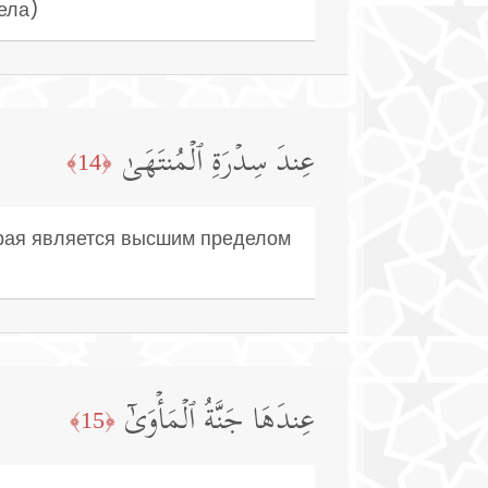
ела)
عِندَ سِدۡرَةِ ٱلۡمُنتَهَىٰ
﴿14﴾
торая является высшим пределом
عِندَهَا جَنَّةُ ٱلۡمَأۡوَىٰۤ
﴿15﴾