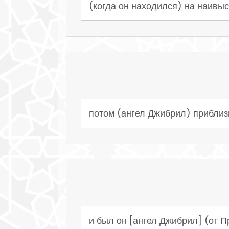
(когда он находился) на наивыс
потом (ангел Джибрил) приблиз
и был он [ангел Джибрил] (от П