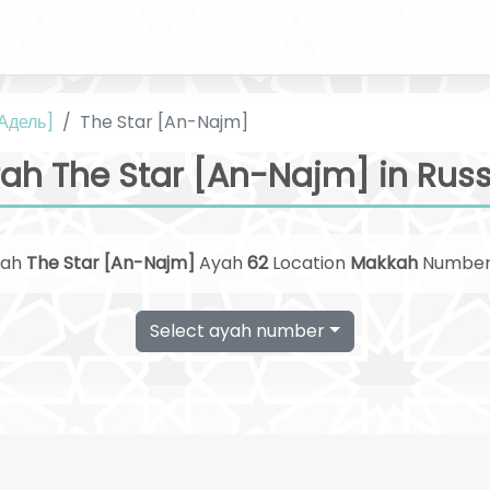
 Адель]
The Star [An-Najm]
ah The Star [An-Najm] in Rus
rah
The Star [An-Najm]
Ayah
62
Location
Makkah
Numbe
Select ayah number