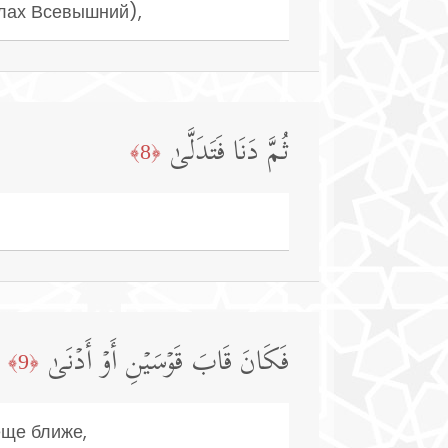
ллах Всевышний),
ثُمَّ دَنَا فَتَدَلَّىٰ
﴿8﴾
فَكَانَ قَابَ قَوۡسَیۡنِ أَوۡ أَدۡنَىٰ
﴿9﴾
еще ближе,