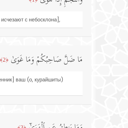
وَٱلنَّجۡمِ إِذَا هَوَىٰ
 исчезают с небосклона],
مَا ضَلَّ صَاحِبُكُمۡ وَمَا غَوَىٰ
﴿2﴾
енник] ваш (о, курайшиты)
﴿3﴾