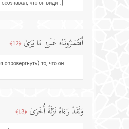
осознавал, что он видит.]
أَفَتُمَـٰرُونَهُۥ عَلَىٰ مَا یَرَىٰ
﴿12﴾
 опровергнуть) то, что он
وَلَقَدۡ رَءَاهُ نَزۡلَةً أُخۡرَىٰ
﴿13﴾