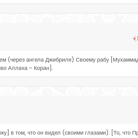
ем (через ангела Джибриля) Своему рабу [Мухаммаду
во Аллаха – Коран].
у] в том, что он видел (своими глазами). [То, что 