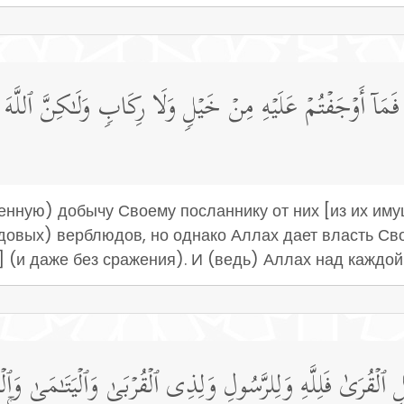
ۡ فَمَاۤ أَوۡجَفۡتُمۡ عَلَیۡهِ مِنۡ خَیۡلࣲ وَلَا رِكَابࣲ وَلَـٰكِنَّ ٱللَّ
оенную) добычу Своему посланнику от них [из их иму
здовых) верблюдов, но однако Аллах дает власть Св
 (и даже без сражения). И (ведь) Аллах над каждо
هۡلِ ٱلۡقُرَىٰ فَلِلَّهِ وَلِلرَّسُولِ وَلِذِی ٱلۡقُرۡبَىٰ وَٱلۡیَتَـٰمَىٰ 