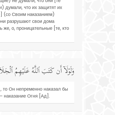
щие) не думали, что они [те
и) думали, что их защитят их
м] (со Своим наказанием)
) они разрушают свои дома
же, о, проницательные [те, кто
وَلَوۡلَاۤ أَن كَتَبَ ٱللَّهُ عَلَیۡهِمُ ٱلۡجَلَاۤ
, то Он непременно наказал бы
– наказание Огня [Ад].