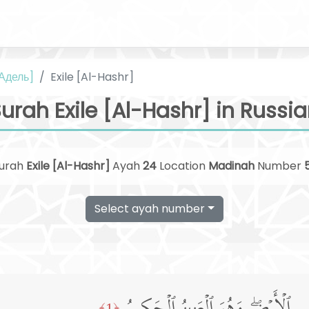
 Адель]
Exile [Al-Hashr]
urah Exile [Al-Hashr] in Russi
urah
Exile [Al-Hashr]
Ayah
24
Location
Madinah
Number
Select ayah number
﴿1﴾