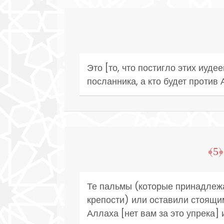
Это [то, что постигло этих иуде
посланника, а кто будет против 
﴿5﴾
Те пальмы (которые принадлежа
крепости) или оставили стоящим
Аллаха [нет вам за это упрека] 