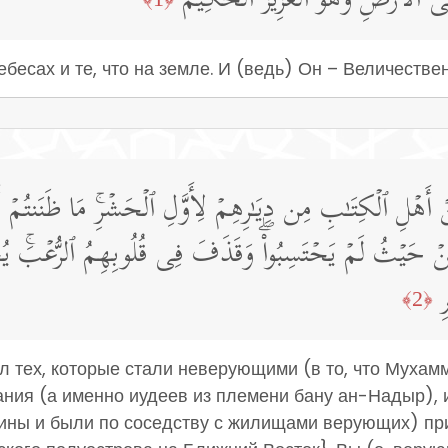
فِی ٱلۡأَرۡضِۖ وَهُوَ ٱلۡعَزِیزُ ٱلۡحَكِیمُ
ебесах и те, что на земле. И (ведь) Он – Величеств
َهۡلِ ٱلۡكِتَـٰبِ مِن دِیَـٰرِهِمۡ لِأَوَّلِ ٱلۡحَشۡرِۚ مَا ظَنَنتُمۡ أَن ی
مِنۡ حَیۡثُ لَمۡ یَحۡتَسِبُوا۟ۖ وَقَذَفَ فِی قُلُوبِهِمُ ٱلرُّعۡبَۚ یُخۡ
ِ
﴿2﴾
ел тех, которые стали неверующими (в то, что Муха
ания (а именно иудеев из племени бану ан-Надыр), 
ины и были по соседству с жилищами верующих) при