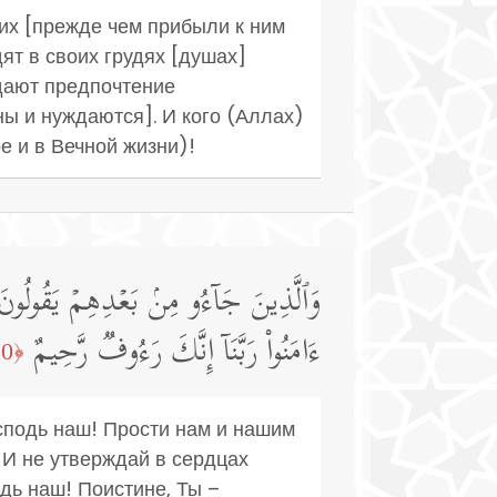
них [прежде чем прибыли к ним
ят в своих грудях [душах]
тдают предпочтение
ны и нуждаются]. И кого (Аллах)
е и в Вечной жизни)!
وَٱلَّذِینَ جَاۤءُو مِنۢ بَعۡدِهِمۡ یَقُولُونَ رَبّ
ءَامَنُوا۟ رَبَّنَاۤ إِنَّكَ رَءُوفࣱ رَّحِیمٌ
﴿10﴾
осподь наш! Прости нам и нашим
 И не утверждай в сердцах
дь наш! Поистине, Ты –