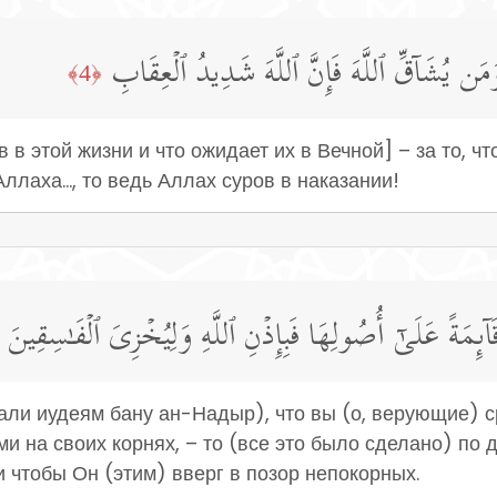
ۥۖ وَمَن یُشَاۤقِّ ٱللَّهَ فَإِنَّ ٱللَّهَ شَدِیدُ ٱلۡعِقَابِ
﴿4﴾
ев в этой жизни и что ожидает их в Вечной] – за то, 
Аллаха..., то ведь Аллах суров в наказании!
اۤىِٕمَةً عَلَىٰۤ أُصُولِهَا فَبِإِذۡنِ ٱللَّهِ وَلِیُخۡزِیَ ٱلۡفَـٰسِقِینَ
ли иудеям бану ан-Надыр), что вы (о, верующие) с
и на своих корнях, – то (все это было сделано) по
и чтобы Он (этим) вверг в позор непокорных.