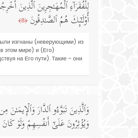
لِلۡفُقَرَاۤءِ ٱلۡمُهَـٰجِرِینَ ٱلَّذِینَ أُخۡرِجُوا
أُو۟لَـٰۤىِٕكَ هُمُ ٱلصَّـٰدِقُونَ
﴿8﴾
были изгнаны (неверующими) из
в этом мире) и (Его)
твуя на Его пути). Такие – они
وَٱلَّذِینَ تَبَوَّءُو ٱلدَّارَ وَٱلۡإِیمَـٰنَ 
وَیُؤۡثِرُونَ عَلَىٰۤ أَنفُسِهِمۡ وَلَوۡ كَانَ