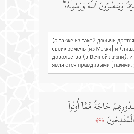
ٰ⁠نࣰا وَیَنصُرُونَ ٱللَّهَ وَرَسُولَهُۥۤۚ
(а также из такой добычи дает
своих земель [из Мекки] и (лиш
довольства (в Вечной жизни), и
являются правдивыми [такими, 
دُورِهِمۡ حَاجَةࣰ مِّمَّاۤ أُوتُوا۟
ٱلۡمُفۡلِحُونَ
﴿9﴾