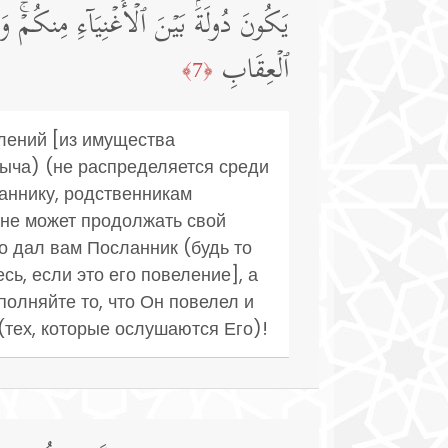
یَكُونَ دُولَةَۢ بَیۡنَ ٱلۡأَغۡنِیَاۤءِ مِنكُمۡۚ وَ
ٱلۡعِقَابِ
﴿7﴾
елений [из имущества
быча) (не распределяется среди
аннику, родственникам
н не может продолжать свой
то дал вам Посланник (будь то
сь, если это его повеление], а
полняйте то, что Он повелел и
 (тех, которые ослушаются Его)!