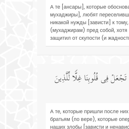
А те [ансары], которые обоснов
мухаджиры], любят переселивши
никакой нужды [зависти] к тому
(мухаджирам) пред собой, хотя 
защитил от скупости (и жадности
ا تَجۡعَلۡ فِی قُلُوبِنَا غِلࣰّا لِّلَّذِینَ
А те, которые пришли после них
братьям (по вере), которые опе
наших злобы [зависти и ненавис