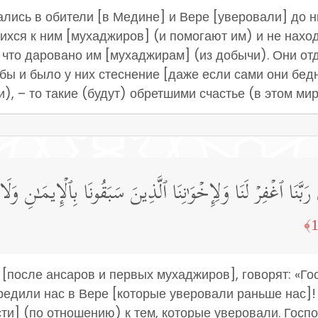
ались в обители [в Медине] и Вере [уверовали] до 
хся к ним [мухаджиров] (и помогают им) и не наход
, что даровано им [мухаджирам] (из добычи). Они о
бы и было у них стеснение [даже если сами они бед
), – то такие (будут) обретшими счастье (в этом мир
َنَا ٱغۡفِرۡ لَنَا وَلِإِخۡوَ ٰ⁠نِنَا ٱلَّذِینَ سَبَقُونَا بِٱلۡإِیمَـٰنِ وَلَ
 [после ансаров и первых мухаджиров], говорят: «Г
редили нас в Вере [которые уверовали раньше нас]!
ти] (по отношению) к тем, которые уверовали. Госпо