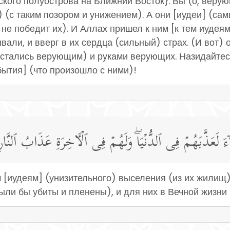
кого полуострова на Ближний Восток}. Вы (о, верую
 (с таким позором и унижением). А они [иудеи] (сам
о не победит их). И Аллах пришел к ним [к тем иудея
ывали, и вверг в их сердца (сильный) страх. (И вот
стались верующим) и руками верующих. Назидайтесь 
бытия] (что произошло с ними)!
ءَ لَعَذَّبَهُمۡ فِی ٱلدُّنۡیَاۖ وَلَهُمۡ فِی ٱلۡـَٔاخِرَةِ عَذَابُ ٱلنَّارِ
 [иудеям] (унизительного) выселения (из их жилищ)
были бы убиты и пленены), и для них в Вечной жизни 