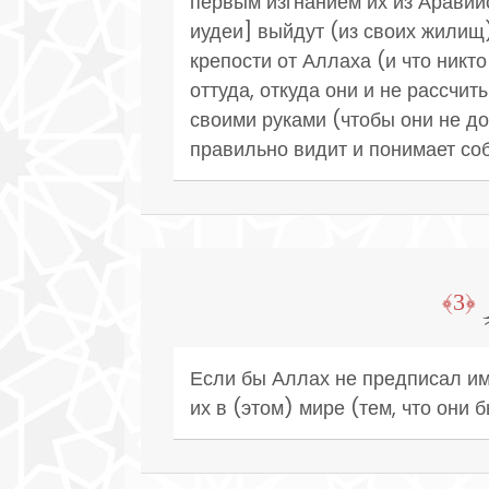
первым изгнанием их из Аравийс
иудеи] выйдут (из своих жилищ)
крепости от Аллаха (и что никт
оттуда, откуда они и не рассчит
своими руками (чтобы они не до
правильно видит и понимает со
﴿3﴾
Если бы Аллах не предписал им
их в (этом) мире (тем, что они 