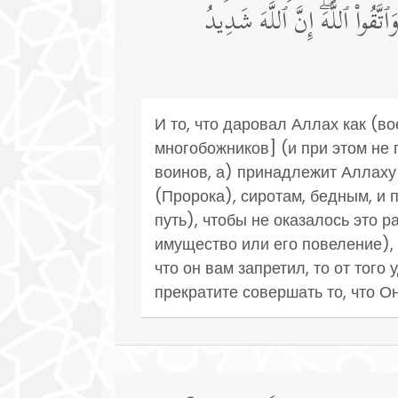
َّقُوا۟ ٱللَّهَۖ إِنَّ ٱللَّهَ شَدِیدُ
И то, что даровал Аллах как (
многобожников] (и при этом не 
воинов, а) принадлежит Аллаху
(Пророка), сиротам, бедным, и 
путь), чтобы не оказалось это 
имущество или его повеление), т
что он вам запретил, то от того
прекратите совершать то, что О