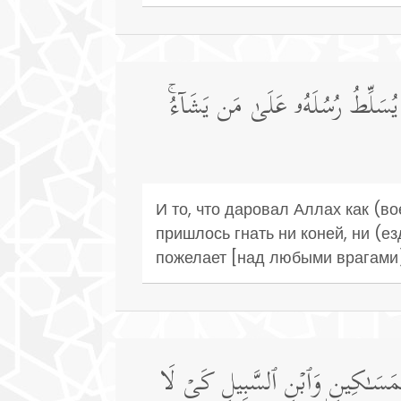
هَ یُسَلِّطُ رُسُلَهُۥ عَلَىٰ مَن یَشَاۤءُۚ
И то, что даровал Аллах как (в
пришлось гнать ни коней, ни (е
пожелает [над любыми врагами]
وَٱلۡمَسَـٰكِینِ وَٱبۡنِ ٱلسَّبِیلِ كَیۡ لَا