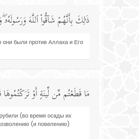
ذَ ٰ⁠لِكَ بِأَنَّهُمۡ شَاۤقُّوا۟ ٱللَّهَ وَرَسُولَهُ
что они были против Аллаха и Его
مَا قَطَعۡتُم مِّن لِّینَةٍ أَوۡ تَرَكۡتُمُوهَا قَ
рубили (во время осады их
 дозволению (и повелению)