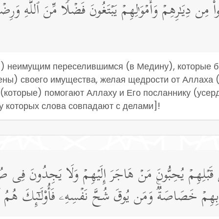
۟ مِن دِیَـٰرِهِمۡ وَأَمۡوَ ٰ⁠لِهِمۡ یَبۡتَغُونَ فَضۡلࣰا مِّنَ ٱللَّهِ وَرِضۡوَ 
ся) неимущим переселившимся (в Медину), которые 
ены) своего имущества, желая щедрости от Аллаха (
 (которые) помогают Аллаху и Его посланнику (усердс
у которых слова совпадают с делами]!
مِن قَبۡلِهِمۡ یُحِبُّونَ مَنۡ هَاجَرَ إِلَیۡهِمۡ وَلَا یَجِدُونَ فِی صُ
 بِهِمۡ خَصَاصَةࣱۚ وَمَن یُوقَ شُحَّ نَفۡسِهِۦ فَأُو۟لَـٰۤىِٕكَ هُمُ 