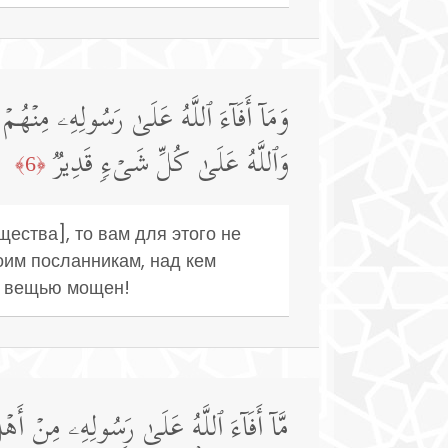
وَمَاۤ أَفَاۤءَ ٱللَّهُ عَلَىٰ رَسُولِهِۦ مِنۡهُم
وَٱللَّهُ عَلَىٰ كُلِّ شَیۡءࣲ قَدِیرࣱ
﴿6﴾
щества], то вам для этого не
оим посланникам, над кем
й вещью мощен!
مَّاۤ أَفَاۤءَ ٱللَّهُ عَلَىٰ رَسُولِهِۦ مِنۡ أَ