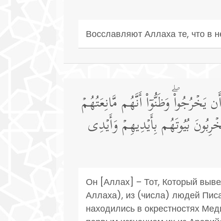
Восславляют Аллаха те, что в н
َخۡرُجُوا۟ۖ وَظَنُّوۤا۟ أَنَّهُم مَّانِعَتُهُمۡ
رِبُونَ بُیُوتَهُم بِأَیۡدِیهِمۡ وَأَیۡدِی
Он [Аллах] – Тот, Который выв
Аллаха), из (числа) людей Пис
находились в окрестностях Мед