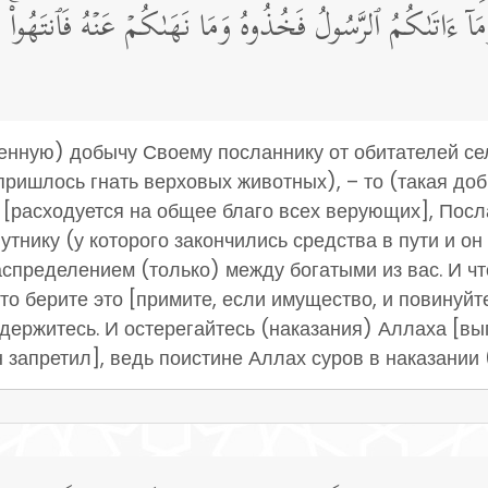
مَاۤ ءَاتَىٰكُمُ ٱلرَّسُولُ فَخُذُوهُ وَمَا نَهَىٰكُمۡ عَنۡهُ فَٱنتَهُوا۟ۚ وَٱت
военную) добычу Своему посланнику от обитателей с
пришлось гнать верховых животных), – то (такая до
 [расходуется на общее благо всех верующих], Посл
путнику (у которого закончились средства в пути и о
распределением (только) между богатыми из вас. И ч
о берите это [примите, если имущество, и повинуйте
 удержитесь. И остерегайтесь (наказания) Аллаха [вы
н запретил], ведь поистине Аллах суров в наказании