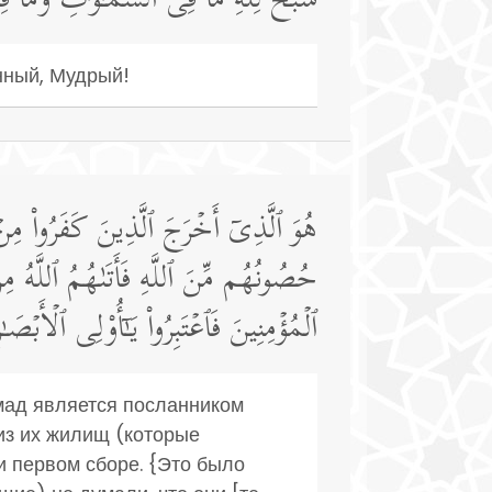
سَبَّحَ لِلَّهِ مَا فِی ٱلسَّمَـٰوَ ٰ⁠تِ وَمَا 
енный, Мудрый!
هُوَ ٱلَّذِیۤ أَخۡرَجَ ٱلَّذِینَ كَفَرُوا۟ مِنۡ أ
حُصُونُهُم مِّنَ ٱللَّهِ فَأَتَىٰهُمُ ٱللَّهُ 
ٱلۡمُؤۡمِنِینَ فَٱعۡتَبِرُوا۟ یَـٰۤأُو۟لِی ٱلۡأَبۡصَـٰر
ммад является посланником
из их жилищ (которые
 первом сборе. {Это было