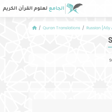
Quran Translations
Russian [Абу
S
S