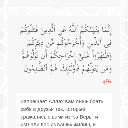
إِنَّمَا یَنۡهَىٰكُمُ ٱللَّهُ عَنِ ٱلَّذِینَ قَـٰتَلُوكُمۡ
فِی ٱلدِّینِ وَأَخۡرَجُوكُم مِّن دِیَـٰرِكُمۡ
وَظَـٰهَرُوا۟ عَلَىٰۤ إِخۡرَاجِكُمۡ أَن تَوَلَّوۡهُمۡۚ
وَمَن یَتَوَلَّهُمۡ فَأُو۟لَـٰۤىِٕكَ هُمُ ٱلظَّـٰلِمُونَ
﴿9﴾
Запрещает Аллах вам лишь брать
себе в друзья тех, которые
сражались с вами из-за Веры, и
изгнали вас из ваших жилищ, и