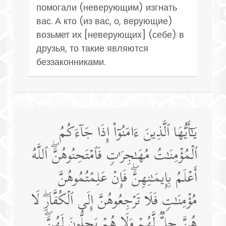
помогали (неверующим) изгнать
вас. А кто (из вас, о, верующие)
возьмет их [неверующих] (себе) в
друзья, то такие являются
беззаконниками.
یَـٰۤأَیُّهَا ٱلَّذِینَ ءَامَنُوۤا۟ إِذَا جَاۤءَكُمُ
ٱلۡمُؤۡمِنَـٰتُ مُهَـٰجِرَ ٰ⁠تࣲ فَٱمۡتَحِنُوهُنَّۖ ٱللَّهُ
أَعۡلَمُ بِإِیمَـٰنِهِنَّۖ فَإِنۡ عَلِمۡتُمُوهُنَّ
مُؤۡمِنَـٰتࣲ فَلَا تَرۡجِعُوهُنَّ إِلَى ٱلۡكُفَّارِۖ لَا
هُنَّ حِلࣱّ لَّهُمۡ وَلَا هُمۡ یَحِلُّونَ لَهُنَّۖ