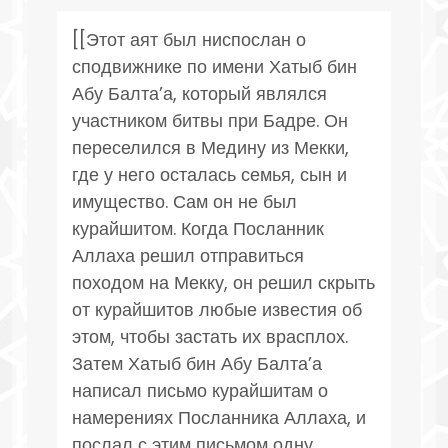
[[Этот аят был ниспослан о
сподвижнике по имени Хатыб бин
Абу Балта’а, который являлся
участником битвы при Бадре. Он
переселился в Медину из Мекки,
где у него осталась семья, сын и
имущество. Сам он не был
курайшитом. Когда Посланник
Аллаха решил отправиться
походом на Мекку, он решил скрыть
от курайшитов любые известия об
этом, чтобы застать их врасплох.
Затем Хатыб бин Абу Балта’а
написал письмо курайшитам о
намерениях Посланника Аллаха, и
послал с этим письмом одну