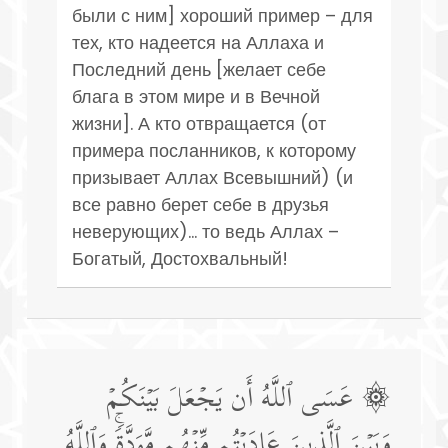
были с ним] хороший пример – для
тех, кто надеется на Аллаха и
Последний день [желает себе
блага в этом мире и в Вечной
жизни]. А кто отвращается (от
примера посланников, к которому
призывает Аллах Всевышний) (и
все равно берет себе в друзья
неверующих)... то ведь Аллах –
Богатый, Достохвальный!
۞ عَسَى ٱللَّهُ أَن یَجۡعَلَ بَیۡنَكُمۡ
وَبَیۡنَ ٱلَّذِینَ عَادَیۡتُم مِّنۡهُم مَّوَدَّةࣰۚ وَٱللَّهُ