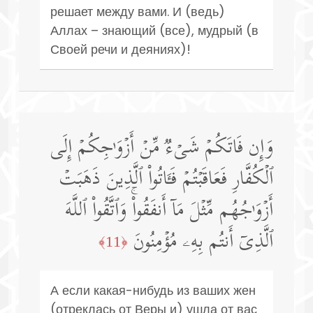
решает между вами. И (ведь)
Аллах – знающий (все), мудрый (в
Своей речи и деяниях)!
وَإِن فَاتَكُمۡ شَیۡءࣱ مِّنۡ أَزۡوَ ٰ⁠جِكُمۡ إِلَى
ٱلۡكُفَّارِ فَعَاقَبۡتُمۡ فَـَٔاتُوا۟ ٱلَّذِینَ ذَهَبَتۡ
أَزۡوَ ٰ⁠جُهُم مِّثۡلَ مَاۤ أَنفَقُوا۟ۚ وَٱتَّقُوا۟ ٱللَّهَ
ٱلَّذِیۤ أَنتُم بِهِۦ مُؤۡمِنُونَ
﴿11﴾
А если какая-нибудь из ваших жен
(отреклась от Веры и) ушла от вас