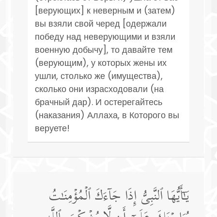
[верующих] к неверным и (затем)
вы взяли свой черед [одержали
победу над неверующими и взяли
военную добычу], то давайте тем
(верующим), у которых жены их
ушли, столько же (имущества),
сколько они израсходовали (на
брачный дар). И остерегайтесь
(наказания) Аллаха, в Которого вы
веруете!
یَـٰۤأَیُّهَا ٱلنَّبِیُّ إِذَا جَاۤءَكَ ٱلۡمُؤۡمِنَـٰتُ