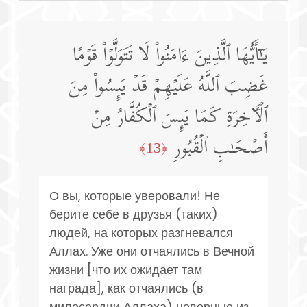
یَـٰۤأَیُّهَا ٱلَّذِینَ ءَامَنُوا۟ لَا تَتَوَلَّوۡا۟ قَوۡمًا
غَضِبَ ٱللَّهُ عَلَیۡهِمۡ قَدۡ یَىِٕسُوا۟ مِنَ
ٱلۡـَٔاخِرَةِ كَمَا یَىِٕسَ ٱلۡكُفَّارُ مِنۡ
أَصۡحَـٰبِ ٱلۡقُبُورِ
﴿13﴾
О вы, которые уверовали! Не
берите себе в друзья (таких)
людей, на которых разгневался
Аллах. Уже они отчаялись в Вечной
жизни [что их ожидает там
награда], как отчаялись (в
милосердии Аллаха) неверные из