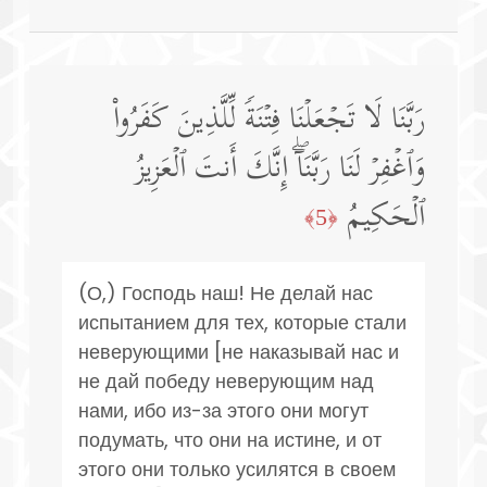
رَبَّنَا لَا تَجۡعَلۡنَا فِتۡنَةࣰ لِّلَّذِینَ كَفَرُوا۟
وَٱغۡفِرۡ لَنَا رَبَّنَاۤۖ إِنَّكَ أَنتَ ٱلۡعَزِیزُ
ٱلۡحَكِیمُ
﴿5﴾
(О,) Господь наш! Не делай нас
испытанием для тех, которые стали
неверующими [не наказывай нас и
не дай победу неверующим над
нами, ибо из-за этого они могут
подумать, что они на истине, и от
этого они только усилятся в своем