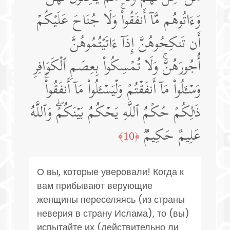
وَءَاتُوهُم مَّاۤ أَنفَقُوا۟ۚ وَلَا جُنَاحَ عَلَیۡكُمۡ
أَن تَنكِحُوهُنَّ إِذَاۤ ءَاتَیۡتُمُوهُنَّ
أُجُورَهُنَّۚ وَلَا تُمۡسِكُوا۟ بِعِصَمِ ٱلۡكَوَافِرِ
وَسۡـَٔلُوا۟ مَاۤ أَنفَقۡتُمۡ وَلۡیَسۡـَٔلُوا۟ مَاۤ أَنفَقُوا۟ۚ
ذَ ٰ⁠لِكُمۡ حُكۡمُ ٱللَّهِ یَحۡكُمُ بَیۡنَكُمۡۖ وَٱللَّهُ
عَلِیمٌ حَكِیمࣱ
﴿10﴾
О вы, которые уверовали! Когда к
вам прибывают верующие
женщины переселяясь (из страны
неверия в страну Ислама), то (вы)
испытайте их (действительно ли