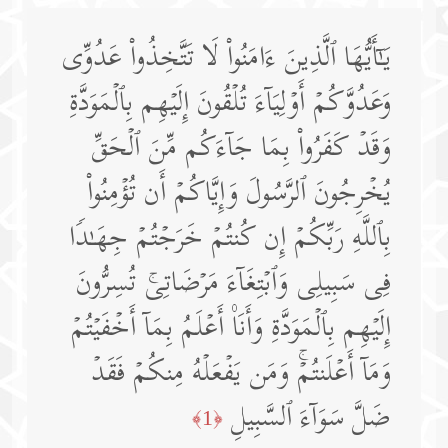
یَـٰۤأَیُّهَا ٱلَّذِینَ ءَامَنُوا۟ لَا تَتَّخِذُوا۟ عَدُوِّی
وَعَدُوَّكُمۡ أَوۡلِیَاۤءَ تُلۡقُونَ إِلَیۡهِم بِٱلۡمَوَدَّةِ
وَقَدۡ كَفَرُوا۟ بِمَا جَاۤءَكُم مِّنَ ٱلۡحَقِّ
یُخۡرِجُونَ ٱلرَّسُولَ وَإِیَّاكُمۡ أَن تُؤۡمِنُوا۟
بِٱللَّهِ رَبِّكُمۡ إِن كُنتُمۡ خَرَجۡتُمۡ جِهَـٰدࣰا
فِی سَبِیلِی وَٱبۡتِغَاۤءَ مَرۡضَاتِیۚ تُسِرُّونَ
إِلَیۡهِم بِٱلۡمَوَدَّةِ وَأَنَا۠ أَعۡلَمُ بِمَاۤ أَخۡفَیۡتُمۡ
وَمَاۤ أَعۡلَنتُمۡۚ وَمَن یَفۡعَلۡهُ مِنكُمۡ فَقَدۡ
ضَلَّ سَوَاۤءَ ٱلسَّبِیلِ
﴿1﴾