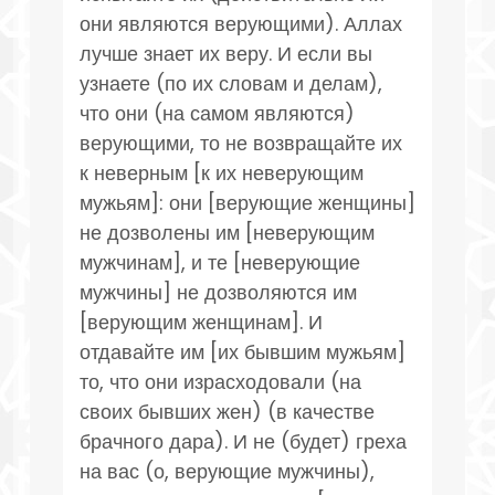
они являются верующими). Аллах
лучше знает их веру. И если вы
узнаете (по их словам и делам),
что они (на самом являются)
верующими, то не возвращайте их
к неверным [к их неверующим
мужьям]: они [верующие женщины]
не дозволены им [неверующим
мужчинам], и те [неверующие
мужчины] не дозволяются им
[верующим женщинам]. И
отдавайте им [их бывшим мужьям]
то, что они израсходовали (на
своих бывших жен) (в качестве
брачного дара). И не (будет) греха
на вас (о, верующие мужчины),