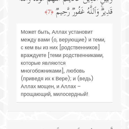
قَدِیرࣱۚ وَٱللَّهُ غَفُورࣱ رَّحِیمࣱ
﴿7﴾
Может быть, Аллах установит
между вами (о, верующие) и теми,
с кем вы из них [родственников]
враждуете [теми родственниками,
которые являются
многобожниками], любовь
(приведя их к Вере); и (ведь)
Аллах мощен, и Аллах –
прощающий, милосердный!