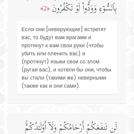
بِٱلسُّوۤءِ وَوَدُّوا۟ لَوۡ تَكۡفُرُونَ
﴿2﴾
Если они [неверующие] встретят
вас, то будут вам врагами и
протянут к вам свои руки (чтобы
убить или пленить вас) и
(протянут) языки свои со злом
(ругая вас), и хотели бы они, чтобы
вы стали (такими же) неверными
(также как и они сами).
لَن تَنفَعَكُمۡ أَرۡحَامُكُمۡ وَلَاۤ أَوۡلَـٰدُكُمۡۚ