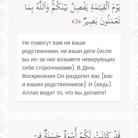
یَوۡمَ ٱلۡقِیَـٰمَةِ یَفۡصِلُ بَیۡنَكُمۡۚ وَٱللَّهُ بِمَا
تَعۡمَلُونَ بَصِیرࣱ
﴿3﴾
Не помогут вам ни ваши
родственники, ни ваши дети (если
вы из-за них возьмете неверующих
себе сторонниками). В День
Воскресения Он разделит вас [вас
и ваших родственников]. И (ведь)
Аллах видит то, что вы делаете!
قَدۡ كَانَتۡ لَكُمۡ أُسۡوَةٌ حَسَنَةࣱ فِیۤ