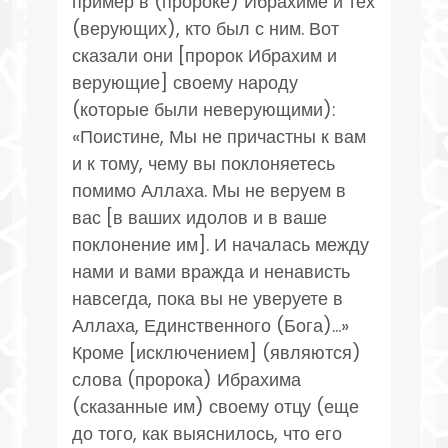
пример в (пророке) Ибрахиме и тех
(верующих), кто был с ним. Вот
сказали они [пророк Ибрахим и
верующие] своему народу
(которые были неверующими):
«Поистине, Мы не причастны к вам
и к тому, чему вы поклоняетесь
помимо Аллаха. Мы не веруем в
вас [в ваших идолов и в ваше
поклонение им]. И началась между
нами и вами вражда и ненависть
навсегда, пока вы не уверуете в
Аллаха, Единственного (Бога)...»
Кроме [исключением] (являются)
слова (пророка) Ибрахима
(сказанные им) своему отцу (еще
до того, как выяснилось, что его