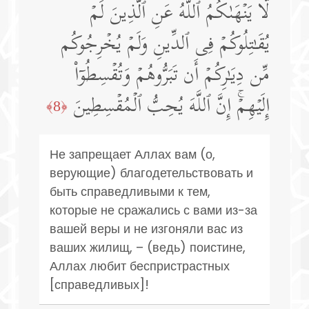
لَّا یَنۡهَىٰكُمُ ٱللَّهُ عَنِ ٱلَّذِینَ لَمۡ
یُقَـٰتِلُوكُمۡ فِی ٱلدِّینِ وَلَمۡ یُخۡرِجُوكُم
مِّن دِیَـٰرِكُمۡ أَن تَبَرُّوهُمۡ وَتُقۡسِطُوۤا۟
إِلَیۡهِمۡۚ إِنَّ ٱللَّهَ یُحِبُّ ٱلۡمُقۡسِطِینَ
﴿8﴾
Не запрещает Аллах вам (о,
верующие) благодетельствовать и
быть справедливыми к тем,
которые не сражались с вами из-за
вашей веры и не изгоняли вас из
ваших жилищ, – (ведь) поистине,
Аллах любит беспристрастных
[справедливых]!