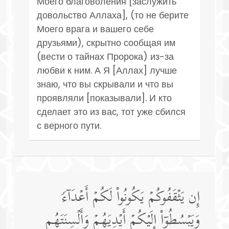
Моего благоволения [заслужить
довольство Аллаха], (то не берите
Моего врага и вашего себе
друзьями), скрытно сообщая им
(вести о тайнах Пророка) из-за
любви к ним. А Я [Аллах] лучше
знаю, что вы скрывали и что вы
проявляли [показывали]. И кто
сделает это из вас, тот уже сбился
с верного пути.
إِن یَثۡقَفُوكُمۡ یَكُونُوا۟ لَكُمۡ أَعۡدَاۤءࣰ
وَیَبۡسُطُوۤا۟ إِلَیۡكُمۡ أَیۡدِیَهُمۡ وَأَلۡسِنَتَهُم