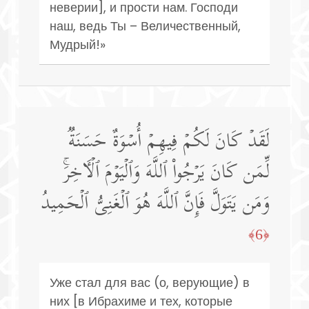
неверии], и прости нам. Господи
наш, ведь Ты – Величественный,
Мудрый!»
لَقَدۡ كَانَ لَكُمۡ فِیهِمۡ أُسۡوَةٌ حَسَنَةࣱ
لِّمَن كَانَ یَرۡجُوا۟ ٱللَّهَ وَٱلۡیَوۡمَ ٱلۡـَٔاخِرَۚ
وَمَن یَتَوَلَّ فَإِنَّ ٱللَّهَ هُوَ ٱلۡغَنِیُّ ٱلۡحَمِیدُ
﴿6﴾
Уже стал для вас (о, верующие) в
них [в Ибрахиме и тех, которые