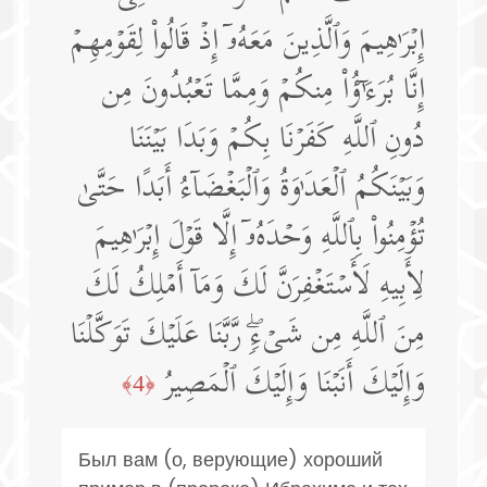
إِبۡرَ ٰ⁠هِیمَ وَٱلَّذِینَ مَعَهُۥۤ إِذۡ قَالُوا۟ لِقَوۡمِهِمۡ
إِنَّا بُرَءَ ٰۤ⁠ ؤُا۟ مِنكُمۡ وَمِمَّا تَعۡبُدُونَ مِن
دُونِ ٱللَّهِ كَفَرۡنَا بِكُمۡ وَبَدَا بَیۡنَنَا
وَبَیۡنَكُمُ ٱلۡعَدَ ٰ⁠وَةُ وَٱلۡبَغۡضَاۤءُ أَبَدًا حَتَّىٰ
تُؤۡمِنُوا۟ بِٱللَّهِ وَحۡدَهُۥۤ إِلَّا قَوۡلَ إِبۡرَ ٰ⁠هِیمَ
لِأَبِیهِ لَأَسۡتَغۡفِرَنَّ لَكَ وَمَاۤ أَمۡلِكُ لَكَ
مِنَ ٱللَّهِ مِن شَیۡءࣲۖ رَّبَّنَا عَلَیۡكَ تَوَكَّلۡنَا
وَإِلَیۡكَ أَنَبۡنَا وَإِلَیۡكَ ٱلۡمَصِیرُ
﴿4﴾
Был вам (о, верующие) хороший