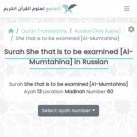
Quran Translations
Russian [Абу Адель]
She that is to be examined [Al-Mumtahina]
Surah She that is to be examined [Al-
Mumtahina] in Russian
Fo
Surah
She that is to be examined [Al-Mumtahina]
Ayah
13
Location
Madinah
Number
60
Select ayah number