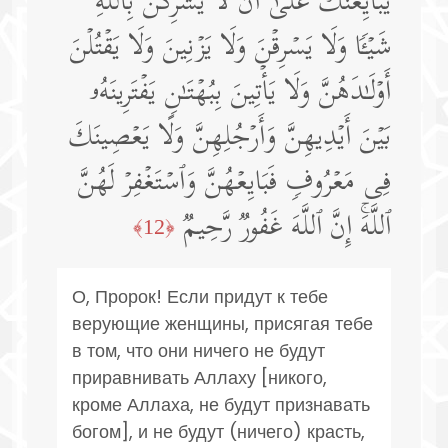
یُبَایِعۡنَكَ عَلَىٰۤ أَن لَّا یُشۡرِكۡنَ بِٱللَّهِ
شَیۡـࣰٔا وَلَا یَسۡرِقۡنَ وَلَا یَزۡنِینَ وَلَا یَقۡتُلۡنَ
أَوۡلَـٰدَهُنَّ وَلَا یَأۡتِینَ بِبُهۡتَـٰنࣲ یَفۡتَرِینَهُۥ
بَیۡنَ أَیۡدِیهِنَّ وَأَرۡجُلِهِنَّ وَلَا یَعۡصِینَكَ
فِی مَعۡرُوفࣲ فَبَایِعۡهُنَّ وَٱسۡتَغۡفِرۡ لَهُنَّ
ٱللَّهَۚ إِنَّ ٱللَّهَ غَفُورࣱ رَّحِیمࣱ
﴿12﴾
О, Пророк! Если придут к тебе
верующие женщины, присягая тебе
в том, что они ничего не будут
приравнивать Аллаху [никого,
кроме Аллаха, не будут признавать
богом], и не будут (ничего) красть,