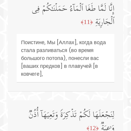
إِنَّا لَمَّا طَغَا ٱلۡمَاۤءُ حَمَلۡنَـٰكُمۡ فِی
ٱلۡجَارِیَةِ
﴿11﴾
Поистине, Мы [Аллах], когда вода
стала разливаться (во время
большого потопа), понесли вас
[ваших предков] в плавучей [в
ковчеге],
لِنَجۡعَلَهَا لَكُمۡ تَذۡكِرَةࣰ وَتَعِیَهَاۤ أُذُنࣱ
وَ ٰ⁠عِیَةࣱ
﴿12﴾