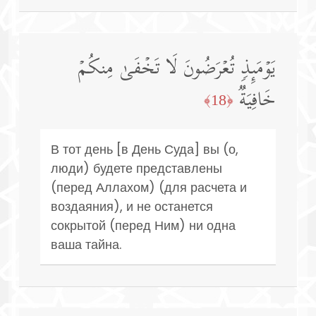
یَوۡمَىِٕذࣲ تُعۡرَضُونَ لَا تَخۡفَىٰ مِنكُمۡ
خَافِیَةࣱ
﴿18﴾
В тот день [в День Суда] вы (о,
люди) будете представлены
(перед Аллахом) (для расчета и
воздаяния), и не останется
сокрытой (перед Ним) ни одна
ваша тайна.