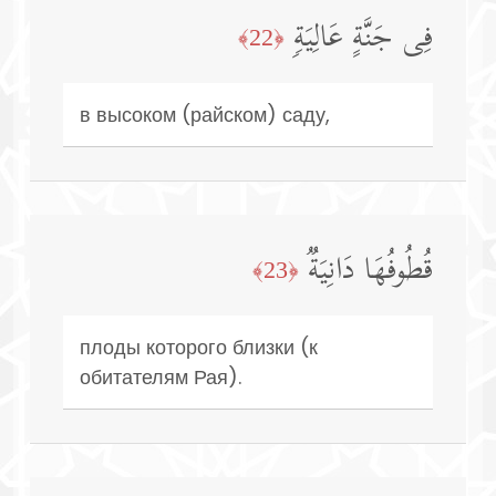
فِی جَنَّةٍ عَالِیَةࣲ
﴿22﴾
в высоком (райском) саду,
قُطُوفُهَا دَانِیَةࣱ
﴿23﴾
плоды которого близки (к
обитателям Рая).