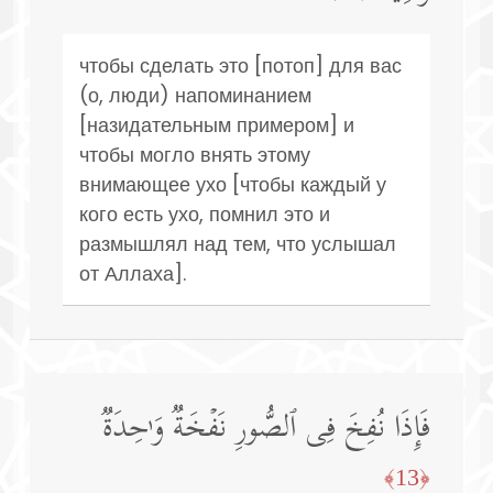
чтобы сделать это [потоп] для вас
(о, люди) напоминанием
[назидательным примером] и
чтобы могло внять этому
внимающее ухо [чтобы каждый у
кого есть ухо, помнил это и
размышлял над тем, что услышал
от Аллаха].
فَإِذَا نُفِخَ فِی ٱلصُّورِ نَفۡخَةࣱ وَ ٰ⁠حِدَةࣱ
﴿13﴾