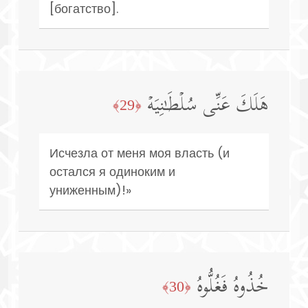
[богатство].
هَلَكَ عَنِّی سُلۡطَـٰنِیَهۡ
﴿29﴾
Исчезла от меня моя власть (и
остался я одиноким и
униженным)!»
خُذُوهُ فَغُلُّوهُ
﴿30﴾