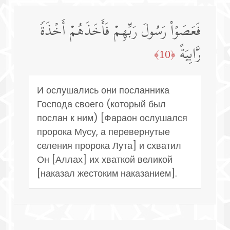
فَعَصَوۡا۟ رَسُولَ رَبِّهِمۡ فَأَخَذَهُمۡ أَخۡذَةࣰ
رَّابِیَةً
﴿10﴾
И ослушались они посланника
Господа своего (который был
послан к ним) [Фараон ослушался
пророка Мусу, а перевернутые
селения пророка Лута] и схватил
Он [Аллах] их хваткой великой
[наказал жестоким наказанием].