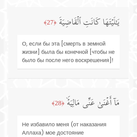
یَـٰلَیۡتَهَا كَانَتِ ٱلۡقَاضِیَةَ
﴿27﴾
О, если бы эта [смерть в земной
жизни] была бы конечной [чтобы не
было бы после него воскрешения]!
مَاۤ أَغۡنَىٰ عَنِّی مَالِیَهۡۜ
﴿28﴾
Не избавило меня (от наказания
Аллаха) мое достояние