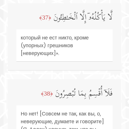
لَّا یَأۡكُلُهُۥۤ إِلَّا ٱلۡخَـٰطِـُٔونَ
﴿37﴾
который не ест никто, кроме
(упорных) грешников
[неверующих]».
فَلَاۤ أُقۡسِمُ بِمَا تُبۡصِرُونَ
﴿38﴾
Но нет! [Совсем не так, как вы, о,
неверующие, думаете и говорите]