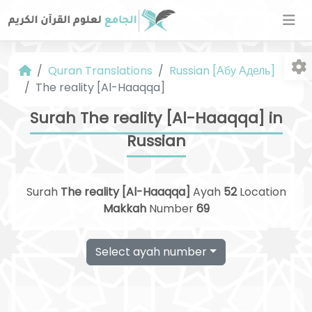
Quran Translations
Russian [Абу Адель]
The reality [Al-Haaqqa]
Surah The reality [Al-Haaqqa] in
Russian
Fo
Surah
The reality [Al-Haaqqa]
Ayah
52
Location
Makkah
Number
69
Select ayah number