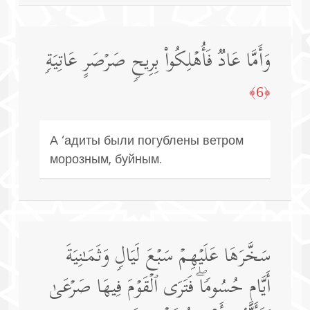
وَأَمَّا عَادࣱ فَأُهۡلِكُوا۟ بِرِیحࣲ صَرۡصَرٍ عَاتِیَةࣲ
﴿6﴾
А ‘адиты были погублены ветром
морозным, буйным.
سَخَّرَهَا عَلَیۡهِمۡ سَبۡعَ لَیَالࣲ وَثَمَـٰنِیَةَ
أَیَّامٍ حُسُومࣰاۖ فَتَرَى ٱلۡقَوۡمَ فِیهَا صَرۡعَىٰ