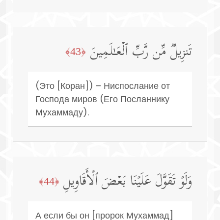
تَنزِیلࣱ مِّن رَّبِّ ٱلۡعَـٰلَمِینَ
﴿43﴾
(Это [Коран]) – Ниспослание от
Господа миров (Его Посланнику
Мухаммаду).
وَلَوۡ تَقَوَّلَ عَلَیۡنَا بَعۡضَ ٱلۡأَقَاوِیلِ
﴿44﴾
А если бы он [пророк Мухаммад]