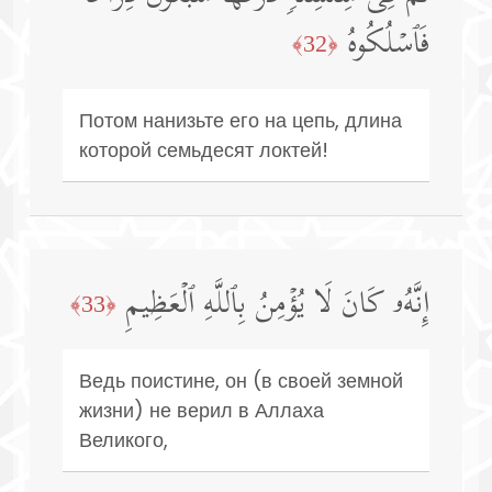
فَٱسۡلُكُوهُ
﴿32﴾
Потом нанизьте его на цепь, длина
которой семьдесят локтей!
إِنَّهُۥ كَانَ لَا یُؤۡمِنُ بِٱللَّهِ ٱلۡعَظِیمِ
﴿33﴾
Ведь поистине, он (в своей земной
жизни) не верил в Аллаха
Великого,