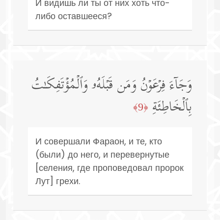
И видишь ли ты от них хоть что-
либо оставшееся?
وَجَاۤءَ فِرۡعَوۡنُ وَمَن قَبۡلَهُۥ وَٱلۡمُؤۡتَفِكَـٰتُ
بِٱلۡخَاطِئَةِ
﴿9﴾
И совершали Фараон, и те, кто
(были) до него, и перевернутые
[селения, где проповедовал пророк
Лут] грехи.