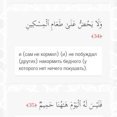
وَلَا یَحُضُّ عَلَىٰ طَعَامِ ٱلۡمِسۡكِینِ
﴿34﴾
и (сам не кормил) (и) не побуждал
(других) накормить бедного (у
которого нет ничего покушать).
فَلَیۡسَ لَهُ ٱلۡیَوۡمَ هَـٰهُنَا حَمِیمࣱ
﴿35﴾