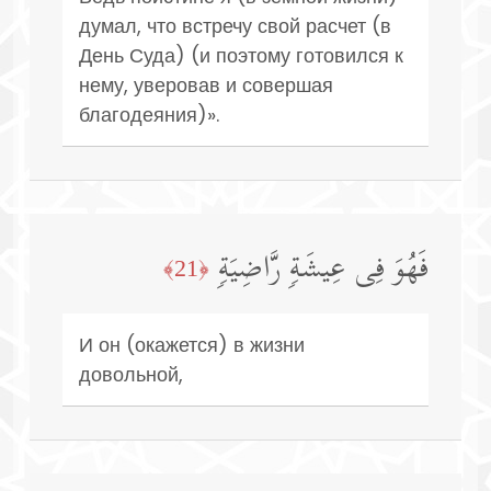
думал, что встречу свой расчет (в
День Суда) (и поэтому готовился к
нему, уверовав и совершая
благодеяния)».
فَهُوَ فِی عِیشَةࣲ رَّاضِیَةࣲ
﴿21﴾
И он (окажется) в жизни
довольной,