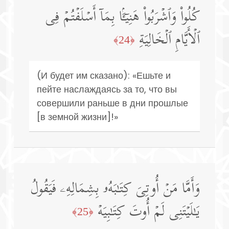
كُلُوا۟ وَٱشۡرَبُوا۟ هَنِیۤـَٔۢا بِمَاۤ أَسۡلَفۡتُمۡ فِی
ٱلۡأَیَّامِ ٱلۡخَالِیَةِ
﴿24﴾
(И будет им сказано): «Ешьте и
пейте наслаждаясь за то, что вы
совершили раньше в дни прошлые
[в земной жизни]!»
وَأَمَّا مَنۡ أُوتِیَ كِتَـٰبَهُۥ بِشِمَالِهِۦ فَیَقُولُ
یَـٰلَیۡتَنِی لَمۡ أُوتَ كِتَـٰبِیَهۡ
﴿25﴾