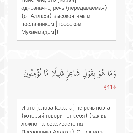
однозначно, речь (передаваемая)
(от Аллаха) высокочтимым
посланником [пророком
Мухаммадом]!
وَمَا هُوَ بِقَوۡلِ شَاعِرࣲۚ قَلِیلࣰا مَّا تُؤۡمِنُونَ
﴿41﴾
И это [слова Корана] не речь поэта
(который говорит от себя) (как вы
ложно наговариваете на
Посланника Аллаха). О, как мало