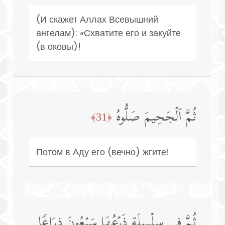
(И скажет Аллах Всевышний
ангелам): «Схватите его и закуйте
(в оковы)!
ثُمَّ ٱلۡجَحِیمَ صَلُّوهُ
﴿31﴾
Потом в Аду его (вечно) жгите!
ثُمَّ فِی سِلۡسِلَةࣲ ذَرۡعُهَا سَبۡعُونَ ذِرَاعࣰا