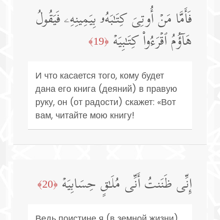
فَأَمَّا مَنۡ أُوتِیَ كِتَـٰبَهُۥ بِیَمِینِهِۦ فَیَقُولُ
هَاۤؤُمُ ٱقۡرَءُوا۟ كِتَـٰبِیَهۡ
﴿19﴾
И что касается того, кому будет
дана его книга (деяний) в правую
руку, он (от радости) скажет: «Вот
вам, читайте мою книгу!
إِنِّی ظَنَنتُ أَنِّی مُلَـٰقٍ حِسَابِیَهۡ
﴿20﴾
Ведь поистине я (в земной жизни)