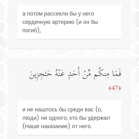
а потом рассекли бы у него
сердечную артерию (и он бы
погиб),
فَمَا مِنكُم مِّنۡ أَحَدٍ عَنۡهُ حَـٰجِزِینَ
﴿47﴾
и не нашлось бы среди вас (о,
люди) ни одного, кто бы удержал
(Наше наказание) от него.