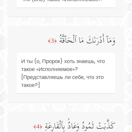
وَمَاۤ أَدۡرَىٰكَ مَا ٱلۡحَاۤقَّةُ
﴿3﴾
И ты (о, Пророк) хоть знаешь, что
такое «Исполняемое»?
[Представляешь ли себе, что это
такое?]
كَذَّبَتۡ ثَمُودُ وَعَادُۢ بِٱلۡقَارِعَةِ
﴿4﴾