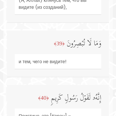
(Я, Аллах) клянусь тем, что вы
видите (из созданий),
وَمَا لَا تُبۡصِرُونَ
﴿39﴾
и тем, чего не видите!
إِنَّهُۥ لَقَوۡلُ رَسُولࣲ كَرِیمࣲ
﴿40﴾
Поистине, это [Коран] –