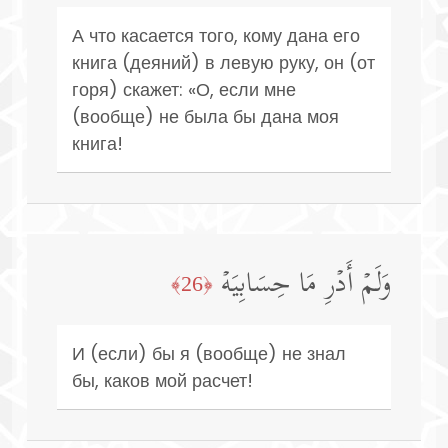
А что касается того, кому дана его
книга (деяний) в левую руку, он (от
горя) скажет: «О, если мне
(вообще) не была бы дана моя
книга!
وَلَمۡ أَدۡرِ مَا حِسَابِیَهۡ
﴿26﴾
И (если) бы я (вообще) не знал
бы, каков мой расчет!