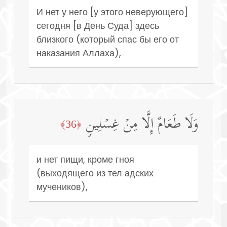
И нет у него [у этого неверующего]
сегодня [в День Суда] здесь
близкого (который спас бы его от
наказания Аллаха),
وَلَا طَعَامٌ إِلَّا مِنۡ غِسۡلِینࣲ
﴿36﴾
и нет пищи, кроме гноя
(выходящего из тел адских
мучеников),