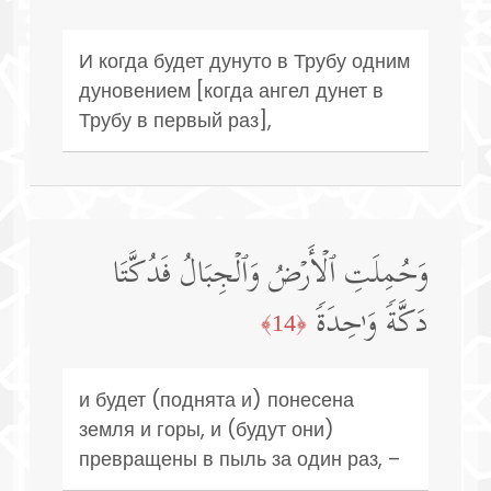
И когда будет дунуто в Трубу одним
дуновением [когда ангел дунет в
Трубу в первый раз],
وَحُمِلَتِ ٱلۡأَرۡضُ وَٱلۡجِبَالُ فَدُكَّتَا
دَكَّةࣰ وَ ٰ⁠حِدَةࣰ
﴿14﴾
и будет (поднята и) понесена
земля и горы, и (будут они)
превращены в пыль за один раз, –