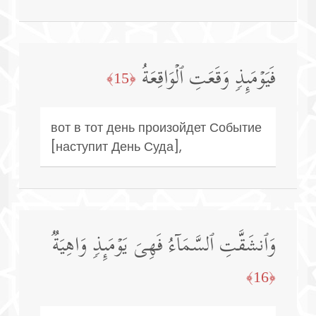
فَیَوۡمَىِٕذࣲ وَقَعَتِ ٱلۡوَاقِعَةُ
﴿15﴾
вот в тот день произойдет Событие
[наступит День Суда],
وَٱنشَقَّتِ ٱلسَّمَاۤءُ فَهِیَ یَوۡمَىِٕذࣲ وَاهِیَةࣱ
﴿16﴾