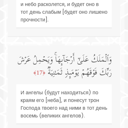
и небо расколется, и будет оно в
тот день слабым [будет оно лишено
прочности].
وَٱلۡمَلَكُ عَلَىٰۤ أَرۡجَاۤىِٕهَاۚ وَیَحۡمِلُ عَرۡشَ
رَبِّكَ فَوۡقَهُمۡ یَوۡمَىِٕذࣲ ثَمَـٰنِیَةࣱ
﴿17﴾
И ангелы (будут находиться) по
краям его [неба], и понесут трон
Господа твоего над ними в тот день
восемь (великих ангелов).