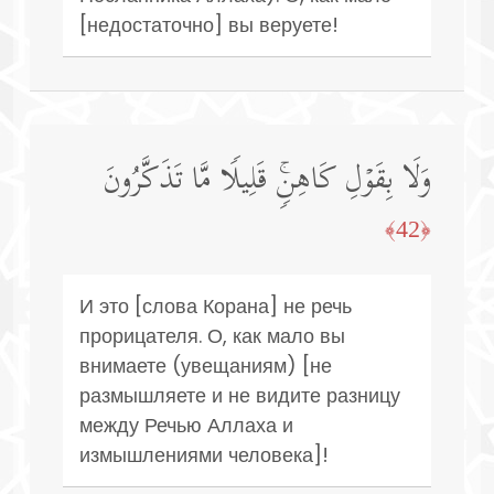
[недостаточно] вы веруете!
وَلَا بِقَوۡلِ كَاهِنࣲۚ قَلِیلࣰا مَّا تَذَكَّرُونَ
﴿42﴾
И это [слова Корана] не речь
прорицателя. О, как мало вы
внимаете (увещаниям) [не
размышляете и не видите разницу
между Речью Аллаха и
измышлениями человека]!