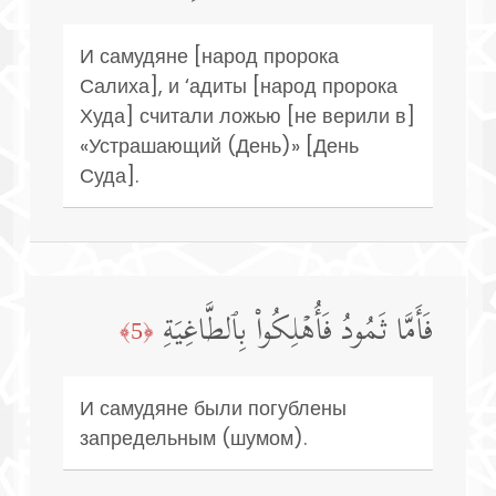
И самудяне [народ пророка
Салиха], и ‘адиты [народ пророка
Худа] считали ложью [не верили в]
«Устрашающий (День)» [День
Суда].
فَأَمَّا ثَمُودُ فَأُهۡلِكُوا۟ بِٱلطَّاغِیَةِ
﴿5﴾
И самудяне были погублены
запредельным (шумом).