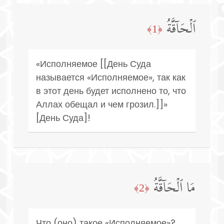
ٱلۡحَاۤقَّةُ
﴿1﴾
«Исполняемое [[День Суда
называется «Исполняемое», так как
в этот день будет исполнено то, что
Аллах обещал и чем грозил.]]»
[День Суда]!
مَا ٱلۡحَاۤقَّةُ
﴿2﴾
Что (оно) такое «Исполняемое»?