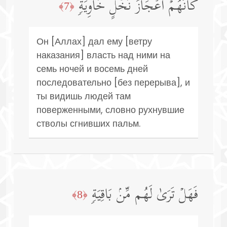
كَأَنَّهُمۡ أَعۡجَازُ نَخۡلٍ خَاوِیَةࣲ
﴿7﴾
Он [Аллах] дал ему [ветру
наказания] власть над ними на
семь ночей и восемь дней
последовательно [без перерыва], и
ты видишь людей там
поверженными, словно рухнувшие
стволы сгнивших пальм.
فَهَلۡ تَرَىٰ لَهُم مِّنۢ بَاقِیَةࣲ
﴿8﴾