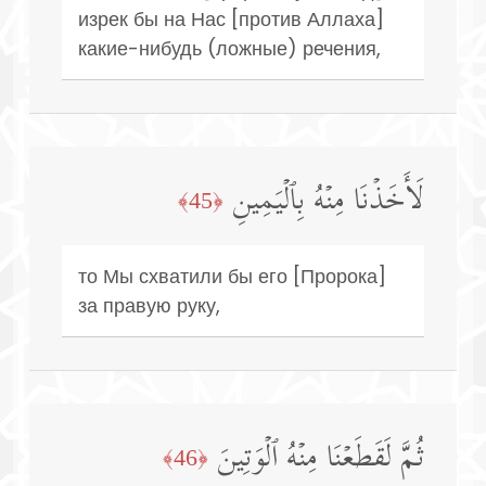
изрек бы на Нас [против Аллаха]
какие-нибудь (ложные) речения,
لَأَخَذۡنَا مِنۡهُ بِٱلۡیَمِینِ
﴿45﴾
то Мы схватили бы его [Пророка]
за правую руку,
ثُمَّ لَقَطَعۡنَا مِنۡهُ ٱلۡوَتِینَ
﴿46﴾