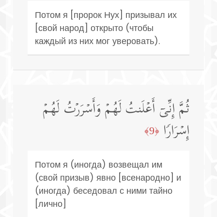
Потом я [пророк Нух] призывал их
[свой народ] открыто (чтобы
каждый из них мог уверовать).
ثُمَّ إِنِّیۤ أَعۡلَنتُ لَهُمۡ وَأَسۡرَرۡتُ لَهُمۡ
إِسۡرَارࣰا
﴿9﴾
Потом я (иногда) возвещал им
(свой призыв) явно [всенародно] и
(иногда) беседовал с ними тайно
[лично]