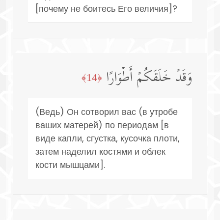
[почему не боитесь Его величия]?
وَقَدۡ خَلَقَكُمۡ أَطۡوَارًا
﴿14﴾
(Ведь) Он сотворил вас (в утробе
ваших матерей) по периодам [в
виде капли, сгустка, кусочка плоти,
затем наделил костями и облек
кости мышцами].