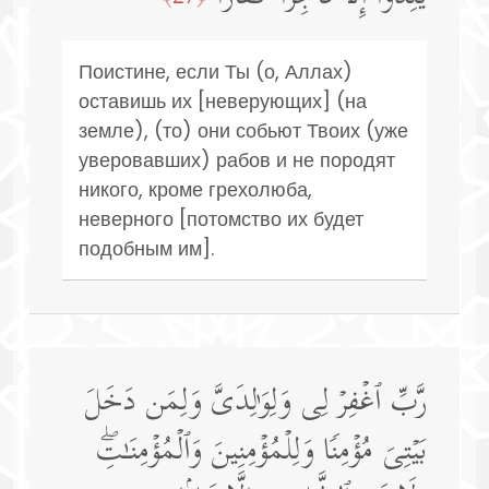
Поистине, если Ты (о, Аллах)
оставишь их [неверующих] (на
земле), (то) они собьют Твоих (уже
уверовавших) рабов и не породят
никого, кроме грехолюба,
неверного [потомство их будет
подобным им].
رَّبِّ ٱغۡفِرۡ لِی وَلِوَ ٰ⁠لِدَیَّ وَلِمَن دَخَلَ
بَیۡتِیَ مُؤۡمِنࣰا وَلِلۡمُؤۡمِنِینَ وَٱلۡمُؤۡمِنَـٰتِۖ