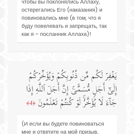
чтобы вы поклонялись Аллаху,
остерегались Его (наказания) и
повиновались мне (в том, что я
буду повелевать и запрещать, так
как я – посланник Аллаха)!
یَغۡفِرۡ لَكُم مِّن ذُنُوبِكُمۡ وَیُؤَخِّرۡكُمۡ
إِلَىٰۤ أَجَلࣲ مُّسَمًّىۚ إِنَّ أَجَلَ ٱللَّهِ إِذَا
جَاۤءَ لَا یُؤَخَّرُۚ لَوۡ كُنتُمۡ تَعۡلَمُونَ
﴿4﴾
(И если вы будете повиноваться
мне и ответите на мой призыв,