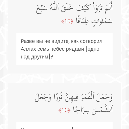
أَلَمۡ تَرَوۡا۟ كَیۡفَ خَلَقَ ٱللَّهُ سَبۡعَ
سَمَـٰوَ ٰ⁠تࣲ طِبَاقࣰا
﴿15﴾
Разве вы не видите, как сотворил
Аллах семь небес рядами [одно
над другим]?
وَجَعَلَ ٱلۡقَمَرَ فِیهِنَّ نُورࣰا وَجَعَلَ
ٱلشَّمۡسَ سِرَاجࣰا
﴿16﴾