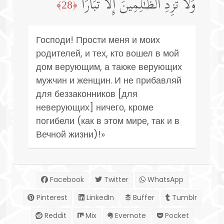
وَلَا تَزِدِ ٱلظَّـٰلِمِینَ إِلَّا تَبَارَۢا
﴿28﴾
Господи! Прости меня и моих
родителей, и тех, кто вошел в мой
дом верующим, а также верующих
мужчин и женщин. И не прибавляй
для беззаконников [для
неверующих] ничего, кроме
погибели (как в этом мире, так и в
Вечной жизни)!»
Facebook
Twitter
WhatsApp
Pinterest
LinkedIn
Buffer
Tumblr
Reddit
Mix
Evernote
Pocket