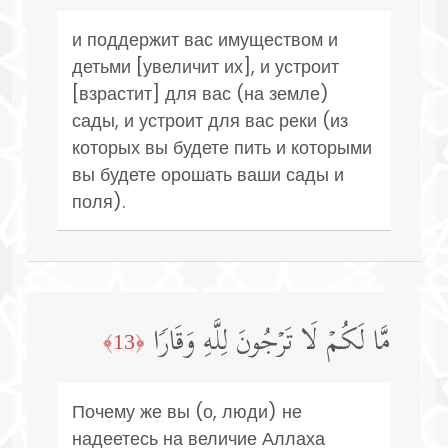
и поддержит вас имуществом и
детьми [увеличит их], и устроит
[взрастит] для вас (на земле)
сады, и устроит для вас реки (из
которых вы будете пить и которыми
вы будете орошать ваши сады и
поля).
مَّا لَكُمۡ لَا تَرۡجُونَ لِلَّهِ وَقَارࣰا
﴿13﴾
Почему же вы (о, люди) не
надеетесь на величие Аллаха