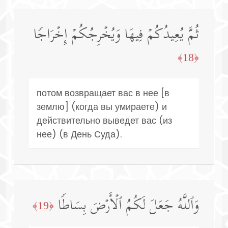
ثُمَّ یُعِیدُكُمۡ فِیهَا وَیُخۡرِجُكُمۡ إِخۡرَاجࣰا
﴿18﴾
потом возвращает вас в нее [в
землю] (когда вы умираете) и
действительно выведет вас (из
нее) (в День Суда).
وَٱللَّهُ جَعَلَ لَكُمُ ٱلۡأَرۡضَ بِسَاطࣰا
﴿19﴾