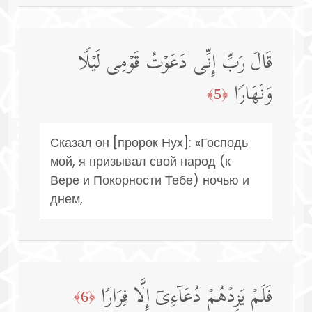
قَالَ رَبِّ إِنِّی دَعَوۡتُ قَوۡمِی لَیۡلࣰا
وَنَهَارࣰا
﴿5﴾
Сказал он [пророк Нух]: «Господь
мой, я призывал свой народ (к
Вере и Покорности Тебе) ночью и
днем,
فَلَمۡ یَزِدۡهُمۡ دُعَاۤءِیۤ إِلَّا فِرَارࣰا
﴿6﴾