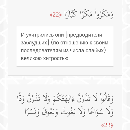
وَمَكَرُوا۟ مَكۡرࣰا كُبَّارࣰا
﴿22﴾
И ухитрились они [предводители
заблудших] (по отношению к своим
последователям из числа слабых)
великою хитростью
وَقَالُوا۟ لَا تَذَرُنَّ ءَالِهَتَكُمۡ وَلَا تَذَرُنَّ وَدࣰّا
وَلَا سُوَاعࣰا وَلَا یَغُوثَ وَیَعُوقَ وَنَسۡرࣰا
﴿23﴾