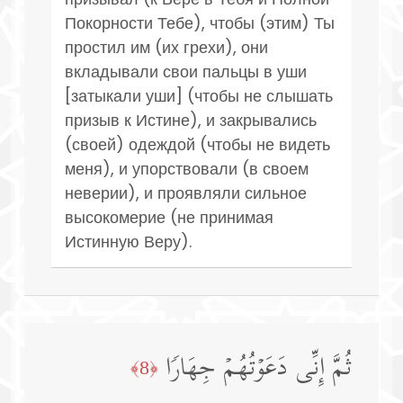
Покорности Тебе), чтобы (этим) Ты
простил им (их грехи), они
вкладывали свои пальцы в уши
[затыкали уши] (чтобы не слышать
призыв к Истине), и закрывались
(своей) одеждой (чтобы не видеть
меня), и упорствовали (в своем
неверии), и проявляли сильное
высокомерие (не принимая
Истинную Веру).
ثُمَّ إِنِّی دَعَوۡتُهُمۡ جِهَارࣰا
﴿8﴾