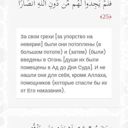
فَلَمۡ یَجِدُوا۟ لَهُم مِّن دُونِ ٱللَّهِ أَنصَارࣰا
﴿25﴾
За свои грехи [за упорство на
неверии] были они потоплены (в
большом потопе) и (затем) (были)
введены в Огонь [души их были
помещены в Ад до Дня Суда]. И не
нашли они для себя, кроме Аллаха,
помощников (которые спасли бы их
от Его наказания).