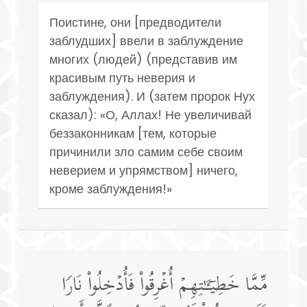
Поистине, они [предводители
заблудших] ввели в заблуждение
многих (людей) (представив им
красивым путь неверия и
заблуждения). И (затем пророк Нух
сказал): «О, Аллах! Не увеличивай
беззаконникам [тем, которые
причинили зло самим себе своим
неверием и упрямством] ничего,
кроме заблуждения!»
مِّمَّا خَطِیۤـَٔـٰتِهِمۡ أُغۡرِقُوا۟ فَأُدۡخِلُوا۟ نَارࣰا