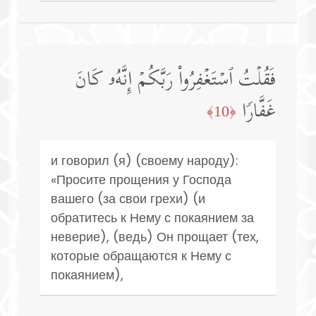
فَقُلۡتُ ٱسۡتَغۡفِرُوا۟ رَبَّكُمۡ إِنَّهُۥ كَانَ
غَفَّارࣰا
﴿10﴾
и говорил (я) (своему народу):
«Просите прощения у Господа
вашего (за свои грехи) (и
обратитесь к Нему с покаянием за
неверие), (ведь) Он прощает (тех,
которые обращаются к Нему с
покаянием),