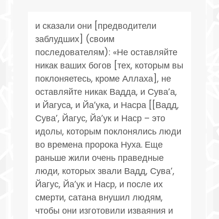
и сказали они [предводители
заблудших] (своим
последователям): «Не оставляйте
никак ваших богов [тех, которым вы
поклоняетесь, кроме Аллаха], не
оставляйте никак Вадда, и Сува’а,
и Йагуса, и Йа’ука, и Насра [[Вадд,
Сува’, Йагус, Йа’ук и Наср – это
идолы, которым поклонялись люди
во времена пророка Нуха. Еще
раньше жили очень праведные
люди, которых звали Вадд, Сува’,
Йагус, Йа’ук и Наср, и после их
смерти, сатана внушил людям,
чтобы они изготовили изваяния и