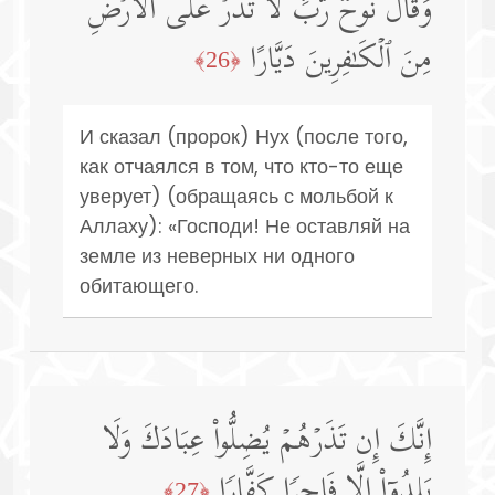
وَقَالَ نُوحࣱ رَّبِّ لَا تَذَرۡ عَلَى ٱلۡأَرۡضِ
مِنَ ٱلۡكَـٰفِرِینَ دَیَّارًا
﴿26﴾
И сказал (пророк) Нух (после того,
как отчаялся в том, что кто-то еще
уверует) (обращаясь с мольбой к
Аллаху): «Господи! Не оставляй на
земле из неверных ни одного
обитающего.
إِنَّكَ إِن تَذَرۡهُمۡ یُضِلُّوا۟ عِبَادَكَ وَلَا
یَلِدُوۤا۟ إِلَّا فَاجِرࣰا كَفَّارࣰا
﴿27﴾