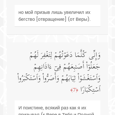
но мой призыв лишь увеличил их
бегство [отвращение] (от Веры).
وَإِنِّی كُلَّمَا دَعَوۡتُهُمۡ لِتَغۡفِرَ لَهُمۡ
جَعَلُوۤا۟ أَصَـٰبِعَهُمۡ فِیۤ ءَاذَانِهِمۡ
وَٱسۡتَغۡشَوۡا۟ ثِیَابَهُمۡ وَأَصَرُّوا۟ وَٱسۡتَكۡبَرُوا۟
ٱسۡتِكۡبَارࣰا
﴿7﴾
И поистине, всякий раз как я их
призывал (к Вере в Тебя и Полной