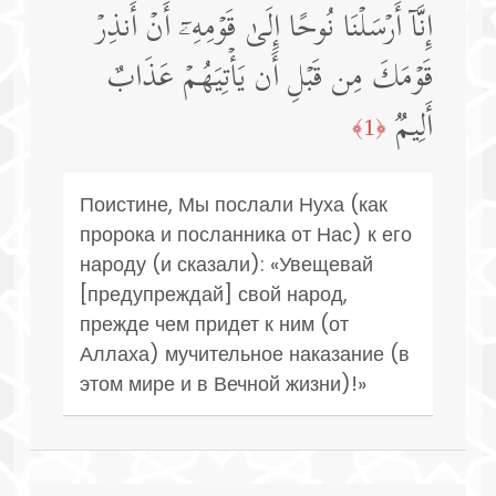
إِنَّاۤ أَرۡسَلۡنَا نُوحًا إِلَىٰ قَوۡمِهِۦۤ أَنۡ أَنذِرۡ
قَوۡمَكَ مِن قَبۡلِ أَن یَأۡتِیَهُمۡ عَذَابٌ
أَلِیمࣱ
﴿1﴾
Поистине, Мы послали Нуха (как
пророка и посланника от Нас) к его
народу (и сказали): «Увещевай
[предупреждай] свой народ,
прежде чем придет к ним (от
Аллаха) мучительное наказание (в
этом мире и в Вечной жизни)!»