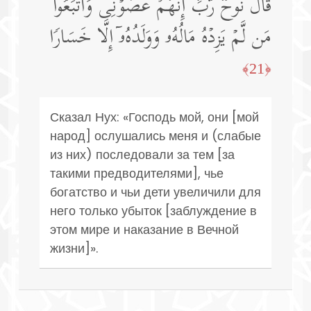
قَالَ نُوحࣱ رَّبِّ إِنَّهُمۡ عَصَوۡنِی وَٱتَّبَعُوا۟
مَن لَّمۡ یَزِدۡهُ مَالُهُۥ وَوَلَدُهُۥۤ إِلَّا خَسَارࣰا
﴿21﴾
Сказал Нух: «Господь мой, они [мой
народ] ослушались меня и (слабые
из них) последовали за тем [за
такими предводителями], чье
богатство и чьи дети увеличили для
него только убыток [заблуждение в
этом мире и наказание в Вечной
жизни]».