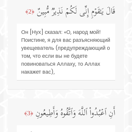
قَالَ یَـٰقَوۡمِ إِنِّی لَكُمۡ نَذِیرࣱ مُّبِینٌ
﴿2﴾
Он [Нух] сказал: «О, народ мой!
Поистине, я для вас разъясняющий
увещеватель (предупреждающий о
том, что если вы не будете
повиноваться Аллаху, то Аллах
накажет вас),
أَنِ ٱعۡبُدُوا۟ ٱللَّهَ وَٱتَّقُوهُ وَأَطِیعُونِ
﴿3﴾