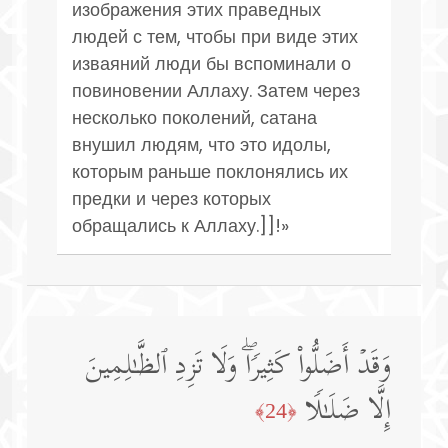
изображения этих праведных
людей с тем, чтобы при виде этих
изваяний люди бы вспоминали о
повиновении Аллаху. Затем через
несколько поколений, сатана
внушил людям, что это идолы,
которым раньше поклонялись их
предки и через которых
обращались к Аллаху.]]!»
وَقَدۡ أَضَلُّوا۟ كَثِیرࣰاۖ وَلَا تَزِدِ ٱلظَّـٰلِمِینَ
إِلَّا ضَلَـٰلࣰا
﴿24﴾