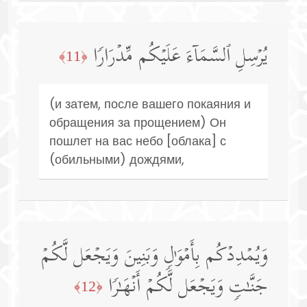
یُرۡسِلِ ٱلسَّمَاۤءَ عَلَیۡكُم مِّدۡرَارࣰا
﴿11﴾
(и затем, после вашего покаяния и
обращения за прощением) Он
пошлет на вас небо [облака] с
(обильными) дождями,
وَیُمۡدِدۡكُم بِأَمۡوَ ٰ⁠لࣲ وَبَنِینَ وَیَجۡعَل لَّكُمۡ
جَنَّـٰتࣲ وَیَجۡعَل لَّكُمۡ أَنۡهَـٰرࣰا
﴿12﴾