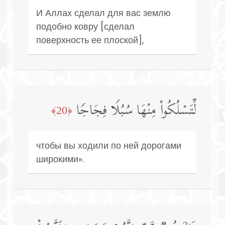
И Аллах сделал для вас землю
подобно ковру [сделал
поверхность ее плоской],
لِّتَسۡلُكُوا۟ مِنۡهَا سُبُلࣰا فِجَاجࣰا
﴿20﴾
чтобы вы ходили по ней дорогами
широкими».