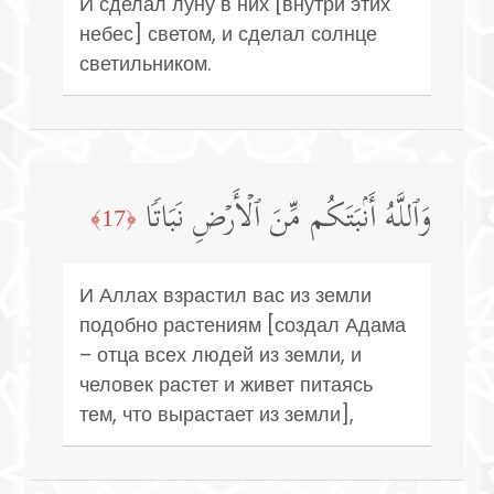
И сделал луну в них [внутри этих
небес] светом, и сделал солнце
светильником.
وَٱللَّهُ أَنۢبَتَكُم مِّنَ ٱلۡأَرۡضِ نَبَاتࣰا
﴿17﴾
И Аллах взрастил вас из земли
подобно растениям [создал Адама
– отца всех людей из земли, и
человек растет и живет питаясь
тем, что вырастает из земли],