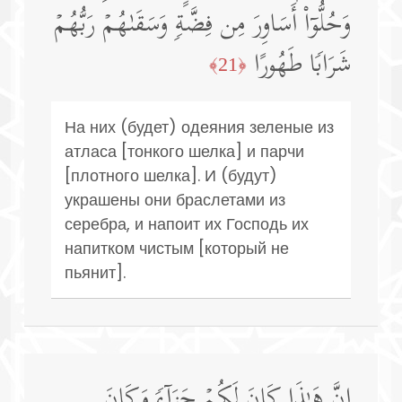
وَحُلُّوۤا۟ أَسَاوِرَ مِن فِضَّةࣲ وَسَقَىٰهُمۡ رَبُّهُمۡ
شَرَابࣰا طَهُورًا
﴿21﴾
На них (будет) одеяния зеленые из
атласа [тонкого шелка] и парчи
[плотного шелка]. И (будут)
украшены они браслетами из
серебра, и напоит их Господь их
напитком чистым [который не
пьянит].
إِنَّ هَـٰذَا كَانَ لَكُمۡ جَزَاۤءࣰ وَكَانَ