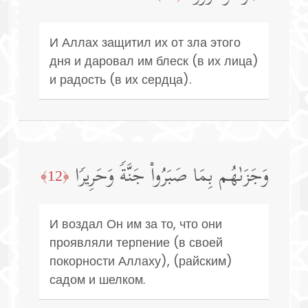
И Аллах защитил их от зла этого
дня и даровал им блеск (в их лица)
и радость (в их сердца).
وَجَزَىٰهُم بِمَا صَبَرُوا۟ جَنَّةࣰ وَحَرِیرࣰا
﴿12﴾
И воздал Он им за то, что они
проявляли терпение (в своей
покорности Аллаху), (райским)
садом и шелком.