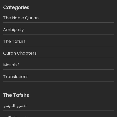
Categories
The Noble Qur'an
Ambiguity
The Tafsirs
َQuran Chapters
Masahif
Translations
The Tafsirs
تفسير المیسر