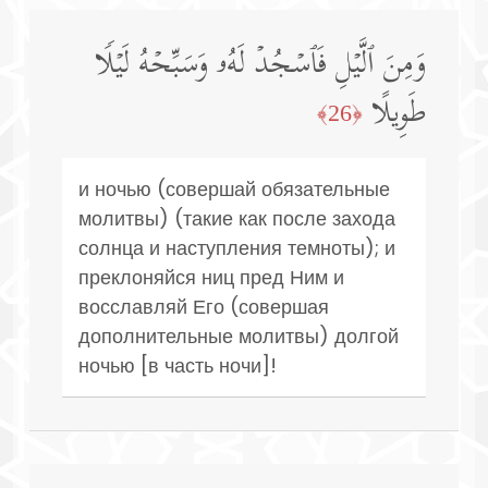
وَمِنَ ٱلَّیۡلِ فَٱسۡجُدۡ لَهُۥ وَسَبِّحۡهُ لَیۡلࣰا
طَوِیلًا
﴿26﴾
и ночью (совершай обязательные
молитвы) (такие как после захода
солнца и наступления темноты); и
преклоняйся ниц пред Ним и
восславляй Его (совершая
дополнительные молитвы) долгой
ночью [в часть ночи]!