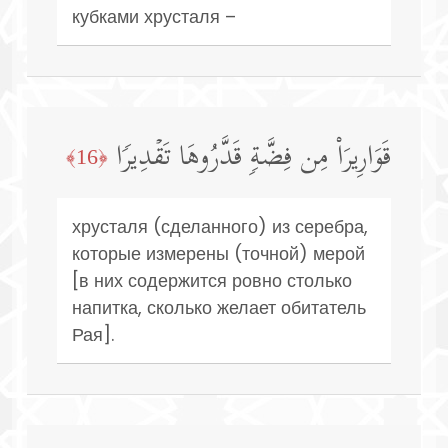
кубками хрусталя –
قَوَارِیرَا۟ مِن فِضَّةࣲ قَدَّرُوهَا تَقۡدِیرࣰا
﴿16﴾
хрусталя (сделанного) из серебра,
которые измерены (точной) мерой
[в них содержится ровно столько
напитка, сколько желает обитатель
Рая].