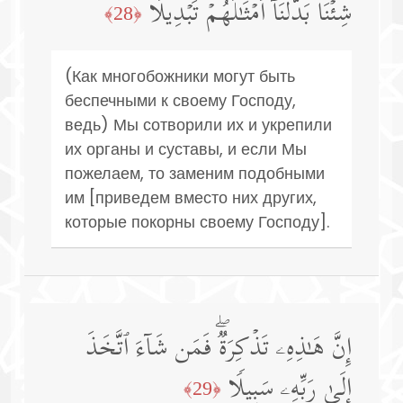
شِئۡنَا بَدَّلۡنَاۤ أَمۡثَـٰلَهُمۡ تَبۡدِیلًا
﴿28﴾
(Как многобожники могут быть
беспечными к своему Господу,
ведь) Мы сотворили их и укрепили
их органы и суставы, и если Мы
пожелаем, то заменим подобными
им [приведем вместо них других,
которые покорны своему Господу].
إِنَّ هَـٰذِهِۦ تَذۡكِرَةࣱۖ فَمَن شَاۤءَ ٱتَّخَذَ
إِلَىٰ رَبِّهِۦ سَبِیلࣰا
﴿29﴾