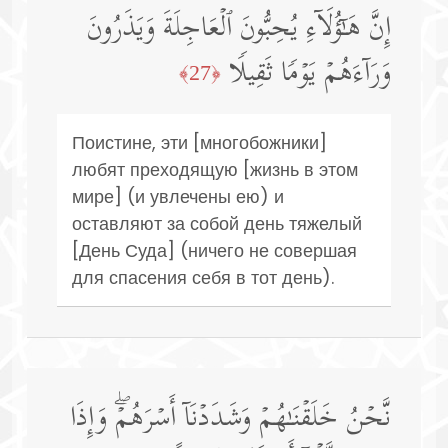
إِنَّ هَـٰۤؤُلَاۤءِ یُحِبُّونَ ٱلۡعَاجِلَةَ وَیَذَرُونَ
وَرَاۤءَهُمۡ یَوۡمࣰا ثَقِیلࣰا
﴿27﴾
Поистине, эти [многобожники]
любят преходящую [жизнь в этом
мире] (и увлечены ею) и
оставляют за собой день тяжелый
[День Суда] (ничего не совершая
для спасения себя в тот день).
نَّحۡنُ خَلَقۡنَـٰهُمۡ وَشَدَدۡنَاۤ أَسۡرَهُمۡۖ وَإِذَا