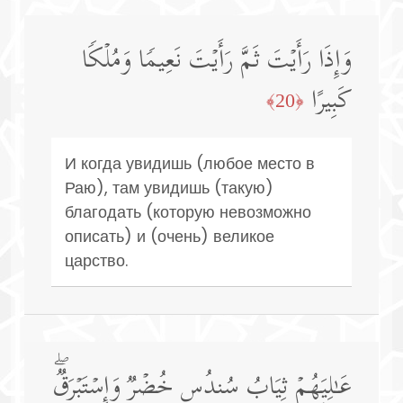
وَإِذَا رَأَیۡتَ ثَمَّ رَأَیۡتَ نَعِیمࣰا وَمُلۡكࣰا
كَبِیرًا
﴿20﴾
И когда увидишь (любое место в
Раю), там увидишь (такую)
благодать (которую невозможно
описать) и (очень) великое
царство.
عَـٰلِیَهُمۡ ثِیَابُ سُندُسٍ خُضۡرࣱ وَإِسۡتَبۡرَقࣱۖ