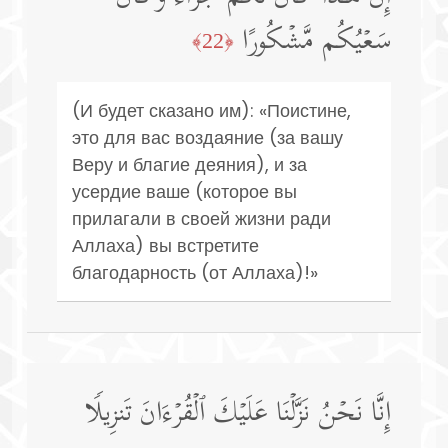
سَعۡیُكُم مَّشۡكُورًا
﴿22﴾
(И будет сказано им): «Поистине,
это для вас воздаяние (за вашу
Веру и благие деяния), и за
усердие ваше (которое вы
прилагали в своей жизни ради
Аллаха) вы встретите
благодарность (от Аллаха)!»
إِنَّا نَحۡنُ نَزَّلۡنَا عَلَیۡكَ ٱلۡقُرۡءَانَ تَنزِیلࣰا