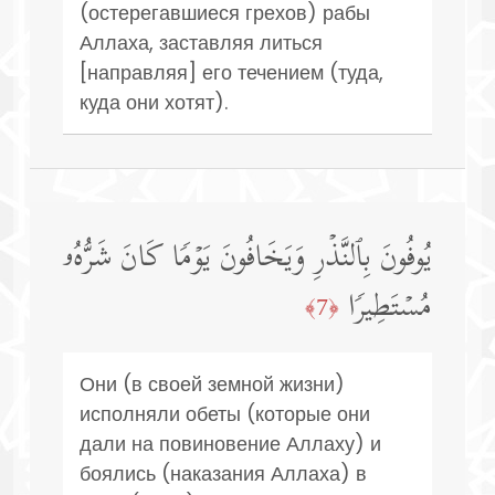
(остерегавшиеся грехов) рабы
Аллаха, заставляя литься
[направляя] его течением (туда,
куда они хотят).
یُوفُونَ بِٱلنَّذۡرِ وَیَخَافُونَ یَوۡمࣰا كَانَ شَرُّهُۥ
مُسۡتَطِیرࣰا
﴿7﴾
Они (в своей земной жизни)
исполняли обеты (которые они
дали на повиновение Аллаху) и
боялись (наказания Аллаха) в