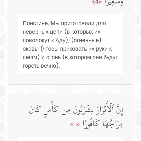
وَسَعِیرًا
﴿4﴾
Поистине, Мы приготовили для
неверных цепи (в которых их
поволокут к Аду), (огненные)
оковы (чтобы приковать их руки к
шеям) и огонь (в котором они будут
гореть вечно).
إِنَّ ٱلۡأَبۡرَارَ یَشۡرَبُونَ مِن كَأۡسࣲ كَانَ
مِزَاجُهَا كَافُورًا
﴿5﴾