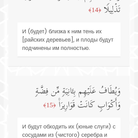
تَذۡلِیلࣰا
﴿14﴾
И (будет) близка к ним тень их
[райских деревьев], и плоды будут
подчинены им полностью.
وَیُطَافُ عَلَیۡهِم بِـَٔانِیَةࣲ مِّن فِضَّةࣲ
وَأَكۡوَابࣲ كَانَتۡ قَوَارِیرَا۠
﴿15﴾
И будут обходить их (юные слуги) с
сосудами из (чистого) серебра и