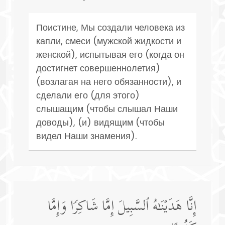
Поистине, Мы создали человека из
капли, смеси (мужской жидкости и
женской), испытывая его (когда он
достигнет совершеннолетия)
(возлагая на него обязанности), и
сделали его (для этого)
слышащим (чтобы слышал Наши
доводы), (и) видящим (чтобы
видел Наши знамения).
إِنَّا هَدَیۡنَـٰهُ ٱلسَّبِیلَ إِمَّا شَاكِرࣰا وَإِمَّا