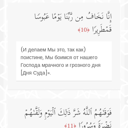
إِنَّا نَخَافُ مِن رَّبِّنَا یَوۡمًا عَبُوسࣰا
قَمۡطَرِیرࣰا
﴿10﴾
(И делаем Мы это, так как)
поистине, Мы боимся от нашего
Господа мрачного и грозного дня
[Дня Суда]».
فَوَقَىٰهُمُ ٱللَّهُ شَرَّ ذَ ٰ⁠لِكَ ٱلۡیَوۡمِ وَلَقَّىٰهُمۡ
نَضۡرَةࣰ وَسُرُورࣰا
﴿11﴾