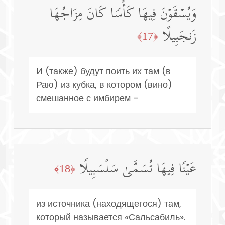
وَیُسۡقَوۡنَ فِیهَا كَأۡسࣰا كَانَ مِزَاجُهَا
زَنجَبِیلًا
﴿17﴾
И (также) будут поить их там (в
Раю) из кубка, в котором (вино)
смешанное с имбирем –
عَیۡنࣰا فِیهَا تُسَمَّىٰ سَلۡسَبِیلࣰا
﴿18﴾
из источника (находящегося) там,
который называется «Сальсабиль».