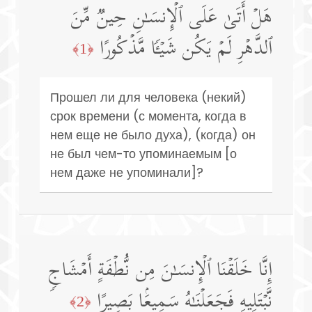
هَلۡ أَتَىٰ عَلَى ٱلۡإِنسَـٰنِ حِینࣱ مِّنَ
ٱلدَّهۡرِ لَمۡ یَكُن شَیۡـࣰٔا مَّذۡكُورًا
﴿1﴾
Прошел ли для человека (некий)
срок времени (с момента, когда в
нем еще не было духа), (когда) он
не был чем-то упоминаемым [о
нем даже не упоминали]?
إِنَّا خَلَقۡنَا ٱلۡإِنسَـٰنَ مِن نُّطۡفَةٍ أَمۡشَاجࣲ
نَّبۡتَلِیهِ فَجَعَلۡنَـٰهُ سَمِیعَۢا بَصِیرًا
﴿2﴾