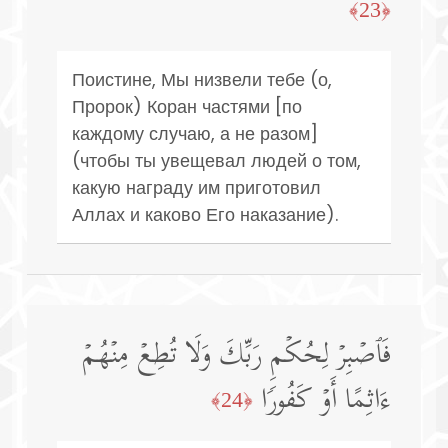
﴿23﴾
Поистине, Мы низвели тебе (о,
Пророк) Коран частями [по
каждому случаю, а не разом]
(чтобы ты увещевал людей о том,
какую награду им приготовил
Аллах и каково Его наказание).
فَٱصۡبِرۡ لِحُكۡمِ رَبِّكَ وَلَا تُطِعۡ مِنۡهُمۡ
ءَاثِمًا أَوۡ كَفُورࣰا
﴿24﴾