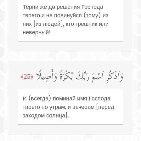
Терпи же до решения Господа
твоего и не повинуйся (тому) из
них [из людей], кто грешник или
неверный!
وَٱذۡكُرِ ٱسۡمَ رَبِّكَ بُكۡرَةࣰ وَأَصِیلࣰا
﴿25﴾
И (всегда) поминай имя Господа
твоего по утрам, и вечерам [перед
заходом солнца],