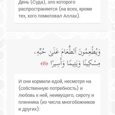
День (Суда), зло которого
распространяется (на всех, кроме
тех, кого помиловал Аллах).
وَیُطۡعِمُونَ ٱلطَّعَامَ عَلَىٰ حُبِّهِۦ
مِسۡكِینࣰا وَیَتِیمࣰا وَأَسِیرًا
﴿8﴾
И они кормили едой, несмотря на
(собственную потребность) и
любовь к ней, неимущего, сироту и
пленника (из числа многобожников
и других):