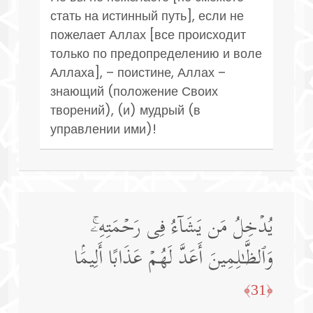
стать на истинный путь], если не
пожелает Аллах [все происходит
только по предопределению и воле
Аллаха], – поистине, Аллах –
знающий (положение Своих
творений), (и) мудрый (в
управлении ими)!
یُدۡخِلُ مَن یَشَاۤءُ فِی رَحۡمَتِهِۦۚ
وَٱلظَّـٰلِمِینَ أَعَدَّ لَهُمۡ عَذَابًا أَلِیمَۢا
﴿31﴾