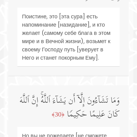
Поистине, это [эта сура] есть
напоминание [назидание], и кто
желает (самому себе блага в этом
мире и в Вечной жизни), возьмет к
своему Господу путь [уверует в
Него и станет покорным Ему].
وَمَا تَشَاۤءُونَ إِلَّاۤ أَن یَشَاۤءَ ٱللَّهُۚ إِنَّ ٱللَّهَ
كَانَ عَلِیمًا حَكِیمࣰا
﴿30﴾
Но вы не пожелаете [не сможете