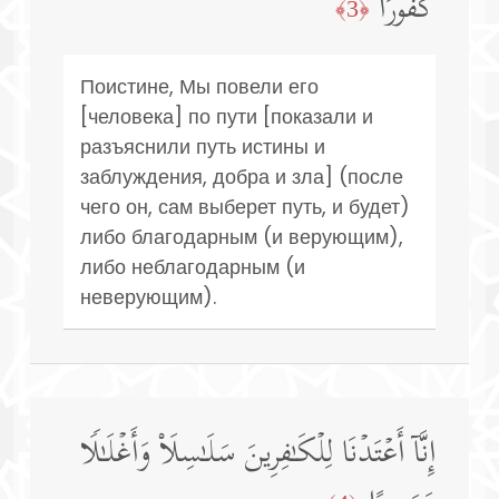
كَفُورًا
﴿3﴾
Поистине, Мы повели его
[человека] по пути [показали и
разъяснили путь истины и
заблуждения, добра и зла] (после
чего он, сам выберет путь, и будет)
либо благодарным (и верующим),
либо неблагодарным (и
неверующим).
إِنَّاۤ أَعۡتَدۡنَا لِلۡكَـٰفِرِینَ سَلَـٰسِلَا۟ وَأَغۡلَـٰلࣰا