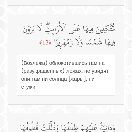
مُّتَّكِـِٔینَ فِیهَا عَلَى ٱلۡأَرَاۤىِٕكِۖ لَا یَرَوۡنَ
فِیهَا شَمۡسࣰا وَلَا زَمۡهَرِیرࣰا
﴿13﴾
(Возлежа) облокотившись там на
(разукрашенных) ложах, не увидят
они там ни солнца [жары], ни
стужи.
وَدَانِیَةً عَلَیۡهِمۡ ظِلَـٰلُهَا وَذُلِّلَتۡ قُطُوفُهَا