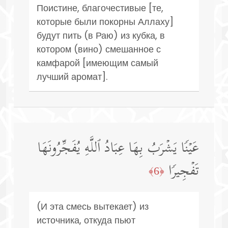
Поистине, благочестивые [те,
которые были покорны Аллаху]
будут пить (в Раю) из кубка, в
котором (вино) смешанное с
камфарой [имеющим самый
лучший аромат].
عَیۡنࣰا یَشۡرَبُ بِهَا عِبَادُ ٱللَّهِ یُفَجِّرُونَهَا
تَفۡجِیرࣰا
﴿6﴾
(И эта смесь вытекает) из
источника, откуда пьют