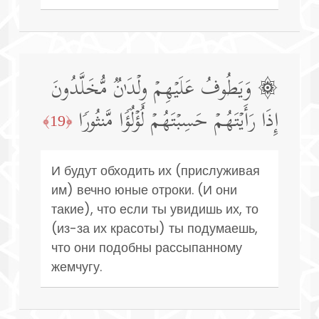
۞ وَیَطُوفُ عَلَیۡهِمۡ وِلۡدَ ٰ⁠نࣱ مُّخَلَّدُونَ
إِذَا رَأَیۡتَهُمۡ حَسِبۡتَهُمۡ لُؤۡلُؤࣰا مَّنثُورࣰا
﴿19﴾
И будут обходить их (прислуживая
им) вечно юные отроки. (И они
такие), что если ты увидишь их, то
(из-за их красоты) ты подумаешь,
что они подобны рассыпанному
жемчугу.