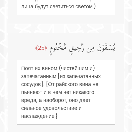
лица будут светиться светом.)
یُسۡقَوۡنَ مِن رَّحِیقࣲ مَّخۡتُومٍ
﴿25﴾
Поят их вином (чистейшим и)
запечатанным [из запечатанных
сосудов]. {От райского вина не
пьянеют и в нем нет никакого
вреда, а наоборот, оно дает
сильное удовольствие и
наслаждение.}