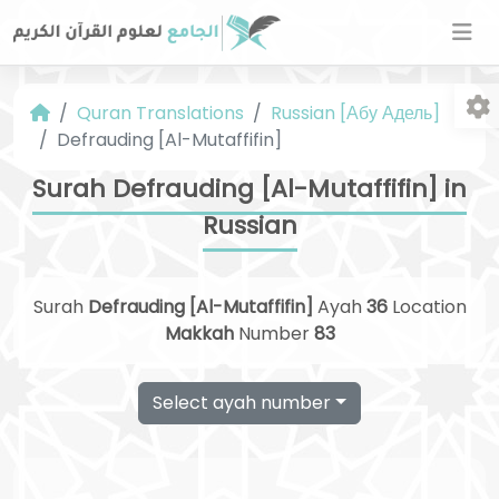
Quran Translations
Russian [Абу Адель]
Defrauding [Al-Mutaffifin]
Surah Defrauding [Al-Mutaffifin] in
Russian
Fo
Surah
Defrauding [Al-Mutaffifin]
Ayah
36
Location
Makkah
Number
83
Select ayah number