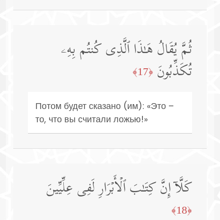
ثُمَّ یُقَالُ هَـٰذَا ٱلَّذِی كُنتُم بِهِۦ
تُكَذِّبُونَ
﴿17﴾
Потом будет сказано (им): «Это –
то, что вы считали ложью!»
كَلَّاۤ إِنَّ كِتَـٰبَ ٱلۡأَبۡرَارِ لَفِی عِلِّیِّینَ
﴿18﴾