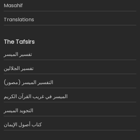
Masahif
Translations
The Tafsirs
تفسير المیسر
تفسير الجلالين
التفسير الميسر (مصور)
الميسر في غريب القرآن الكريم
التجويد الميسر
كتاب أصول الإيمان