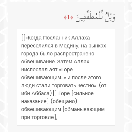
وَیۡلࣱ لِّلۡمُطَفِّفِینَ
﴿1﴾
[[«Когда Посланник Аллаха
переселился в Медину, на рынках
города было распространено
обвешивание. Затем Аллах
ниспослал аят «Горе
обвешивающим...» и после этого
люди стали торговать честно». (от
ибн Аббаса)]] Горе [сильное
наказание] (обещано)
обвешивающим [обманывающим
при торговле],