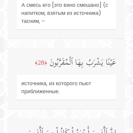
А смесь его [это вино смешано] (с
напитком, взятым из источника)
тасним, –
عَیۡنࣰا یَشۡرَبُ بِهَا ٱلۡمُقَرَّبُونَ
﴿28﴾
источника, из которого пьют
приближенные.