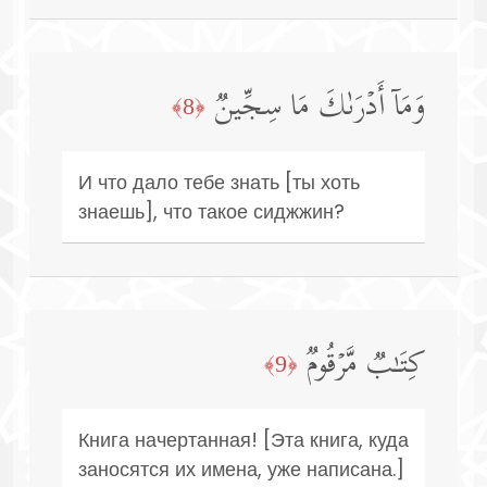
وَمَاۤ أَدۡرَىٰكَ مَا سِجِّینࣱ
﴿8﴾
И что дало тебе знать [ты хоть
знаешь], что такое сиджжин?
كِتَـٰبࣱ مَّرۡقُومࣱ
﴿9﴾
Книга начертанная! [Эта книга, куда
заносятся их имена, уже написана.]