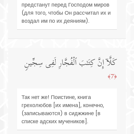
предстанут перед Господом миров
(для того, чтобы Он рассчитал их и
воздал им по их деяниям).
كَلَّاۤ إِنَّ كِتَـٰبَ ٱلۡفُجَّارِ لَفِی سِجِّینࣲ
﴿7﴾
Так нет же! Поистине, книга
грехолюбов [их имена], конечно,
(записываются) в сиджжине [в
списке адских мучеников].