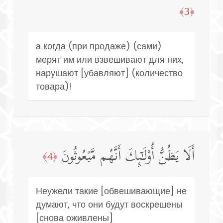
﴿3﴾
а когда (при продаже) (сами)
мерят им или взвешивают для них,
нарушают [убавляют] (количество
товара)!
أَلَا یَظُنُّ أُو۟لَـٰۤىِٕكَ أَنَّهُم مَّبۡعُوثُونَ
﴿4﴾
Неужели такие [обвешивающие] не
думают, что они будут воскрешены
[снова оживлены]