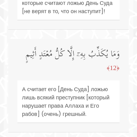
которые считают ложью День Суда
[не верят в то, что он наступит]!
وَمَا یُكَذِّبُ بِهِۦۤ إِلَّا كُلُّ مُعۡتَدٍ أَثِیمٍ
﴿12﴾
А считает его [День Суда] ложью
лишь всякий преступник [который
нарушает права Аллаха и Его
рабов] (очень) грешный.