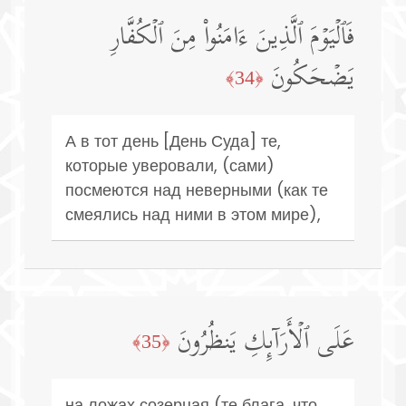
فَٱلۡیَوۡمَ ٱلَّذِینَ ءَامَنُوا۟ مِنَ ٱلۡكُفَّارِ
یَضۡحَكُونَ
﴿34﴾
А в тот день [День Суда] те,
которые уверовали, (сами)
посмеются над неверными (как те
смеялись над ними в этом мире),
عَلَى ٱلۡأَرَاۤىِٕكِ یَنظُرُونَ
﴿35﴾
на ложах созерцая (те блага, что