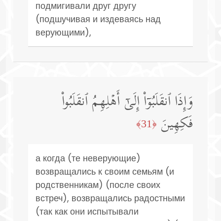
подмигивали друг другу
(подшучивая и издеваясь над
верующими),
وَإِذَا ٱنقَلَبُوۤا۟ إِلَىٰۤ أَهۡلِهِمُ ٱنقَلَبُوا۟
فَكِهِینَ
﴿31﴾
а когда (те неверующие)
возвращались к своим семьям (и
родственникам) (после своих
встреч), возвращались радостными
(так как они испытывали