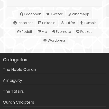
Facebook
Twitter
WhatsApp
Pinterest
LinkedIn
Buffer
Tumblr
Reddit
Mix
Evernote
Pocket
Wordpress
Categories
The Noble Qur'an
Ambiguity
The Tafsirs
َQuran Chapters