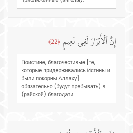
إِنَّ ٱلۡأَبۡرَارَ لَفِی نَعِیمٍ
﴿22﴾
Поистине, благочестивые [те,
которые придерживались Истины и
были покорны Аллаху]
обязательно (будут пребывать) в
(райской) благодати