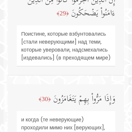
إِنَّ ٱلَّذِینَ أَجۡرَمُوا۟ كَانُوا۟ مِنَ ٱلَّذِینَ
ءَامَنُوا۟ یَضۡحَكُونَ
﴿29﴾
Поистине, которые взбунтовались
[стали неверующими] над теми,
которые уверовали, надсмехались
[издевались] (в преходящем мире)
وَإِذَا مَرُّوا۟ بِهِمۡ یَتَغَامَزُونَ
﴿30﴾
и когда (те неверующие)
проходили мимо них [верующих],