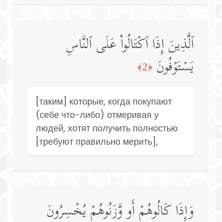
ٱلَّذِینَ إِذَا ٱكۡتَالُوا۟ عَلَى ٱلنَّاسِ
یَسۡتَوۡفُونَ
﴿2﴾
[таким] которые, когда покупают
(себе что-либо) отмеривая у
людей, хотят получить полностью
[требуют правильно мерить],
وَإِذَا كَالُوهُمۡ أَو وَّزَنُوهُمۡ یُخۡسِرُونَ