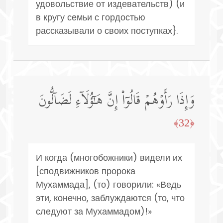
удовольствие от издевательств) (и
в кругу семьи с гордостью
рассказывали о своих поступках}.
وَإِذَا رَأَوۡهُمۡ قَالُوۤا۟ إِنَّ هَـٰۤؤُلَاۤءِ لَضَاۤلُّونَ
﴿32﴾
И когда (многобожники) видели их
[сподвижников пророка
Мухаммада], (то) говорили: «Ведь
эти, конечно, заблуждаются (то, что
следуют за Мухаммадом)!»