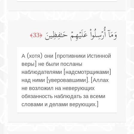
وَمَاۤ أُرۡسِلُوا۟ عَلَیۡهِمۡ حَـٰفِظِینَ
﴿33﴾
А (хотя) они [противники Истинной
веры] не были посланы
наблюдателями [надсмотрщиками]
над ними [уверовавшими]. [Аллах
не возложил на неверующих
обязанность наблюдать за всеми
словами и делами верующих.]