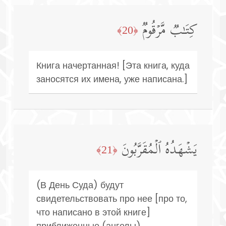
كِتَـٰبࣱ مَّرۡقُومࣱ
﴿20﴾
Книга начертанная! [Эта книга, куда
заносятся их имена, уже написана.]
یَشۡهَدُهُ ٱلۡمُقَرَّبُونَ
﴿21﴾
(В День Суда) будут
свидетельствовать про нее [про то,
что написано в этой книге]
приближенные (ангелы).