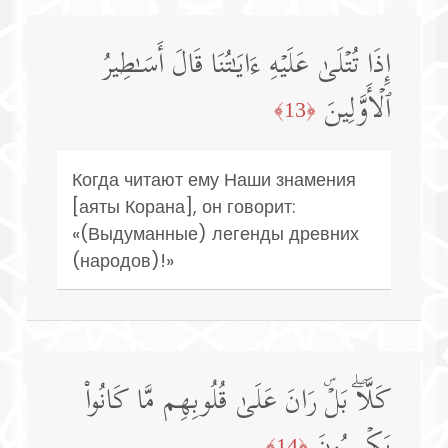
إِذَا تُتۡلَىٰ عَلَیۡهِ ءَایَـٰتُنَا قَالَ أَسَـٰطِیرُ
ٱلۡأَوَّلِینَ
﴿13﴾
Когда читают ему Наши знамения
[аяты Корана], он говорит:
«(Выдуманные) легенды древних
(народов)!»
كَلَّاۖ بَلۡۜ رَانَ عَلَىٰ قُلُوبِهِم مَّا كَانُوا۟
یَكۡسِبُونَ
﴿14﴾