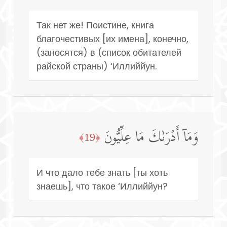
Так нет же! Поистине, книга
благочестивых [их имена], конечно,
(заносятся) в (список обитателей
райской страны) ‘Иллиййун.
وَمَاۤ أَدۡرَىٰكَ مَا عِلِّیُّونَ
﴿19﴾
И что дало тебе знать [ты хоть
знаешь], что такое ‘Иллиййун?