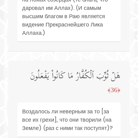
даровал им Аллах). (И самым
высшим благом в Раю является
видение Прекраснейшего Лика
Аллаха.)
هَلۡ ثُوِّبَ ٱلۡكُفَّارُ مَا كَانُوا۟ یَفۡعَلُونَ
﴿36﴾
Воздалось ли неверным за то [за
все их грехи], что они творили (на
Земле) (раз с ними так поступят)?