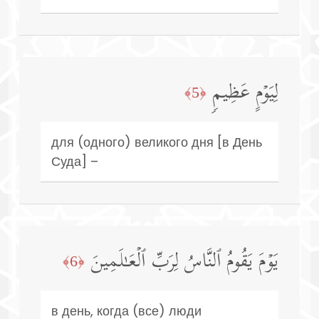
لِیَوۡمٍ عَظِیمࣲ
﴿5﴾
для (одного) великого дня [в День
Суда] –
یَوۡمَ یَقُومُ ٱلنَّاسُ لِرَبِّ ٱلۡعَـٰلَمِینَ
﴿6﴾
в день, когда (все) люди