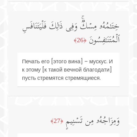
خِتَـٰمُهُۥ مِسۡكࣱۚ وَفِی ذَ ٰ⁠لِكَ فَلۡیَتَنَافَسِ
ٱلۡمُتَنَـٰفِسُونَ
﴿26﴾
Печать его [этого вина] – мускус. И
к этому [к такой вечной благодати]
пусть стремятся стремящиеся.
وَمِزَاجُهُۥ مِن تَسۡنِیمٍ
﴿27﴾