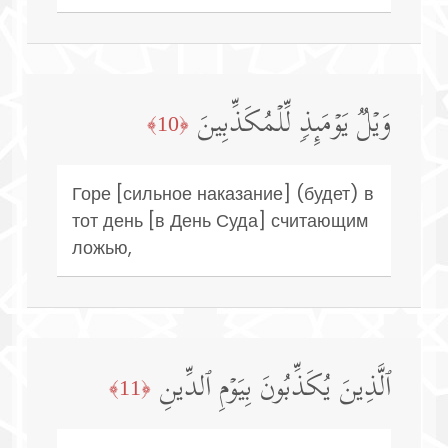
وَیۡلࣱ یَوۡمَىِٕذࣲ لِّلۡمُكَذِّبِینَ
﴿10﴾
Горе [сильное наказание] (будет) в
тот день [в День Суда] считающим
ложью,
ٱلَّذِینَ یُكَذِّبُونَ بِیَوۡمِ ٱلدِّینِ
﴿11﴾