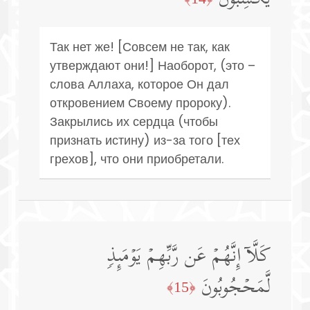
Так нет же! [Совсем не так, как
утверждают они!] Наоборот, (это –
слова Аллаха, которое Он дал
откровением Своему пророку).
Закрылись их сердца (чтобы
признать истину) из-за того [тех
грехов], что они приобретали.
كَلَّاۤ إِنَّهُمۡ عَن رَّبِّهِمۡ یَوۡمَىِٕذࣲ
لَّمَحۡجُوبُونَ
﴿15﴾