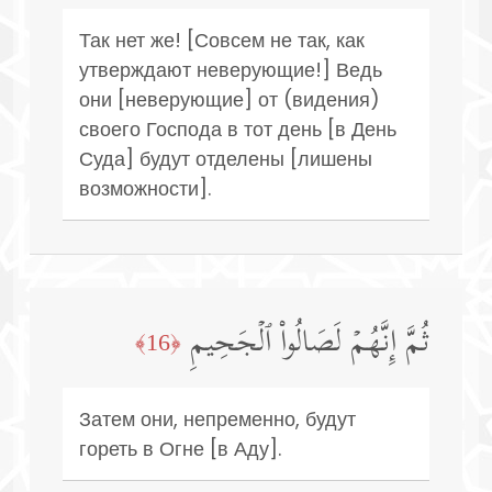
Так нет же! [Совсем не так, как
утверждают неверующие!] Ведь
они [неверующие] от (видения)
своего Господа в тот день [в День
Суда] будут отделены [лишены
возможности].
ثُمَّ إِنَّهُمۡ لَصَالُوا۟ ٱلۡجَحِیمِ
﴿16﴾
Затем они, непременно, будут
гореть в Огне [в Аду].