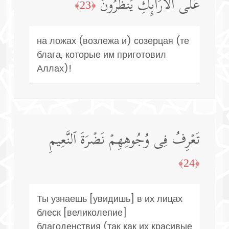
عَلَى ٱلۡأَرَاۤىِٕكِ یَنظُرُونَ
﴿23﴾
на ложах (возлежа и) созерцая (те
блага, которые им приготовил
Аллах)!
تَعۡرِفُ فِی وُجُوهِهِمۡ نَضۡرَةَ ٱلنَّعِیمِ
﴿24﴾
Ты узнаешь [увидишь] в их лицах
блеск [великолепие]
благоденствия (так как их красивые