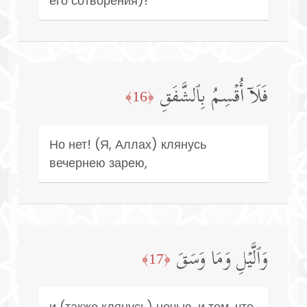
его сотворения)!
فَلَاۤ أُقۡسِمُ بِٱلشَّفَقِ
﴿16﴾
Но нет! (Я, Аллах) клянусь
вечернею зарею,
وَٱلَّیۡلِ وَمَا وَسَقَ
﴿17﴾
и (также клянусь) ночью, и тем, что