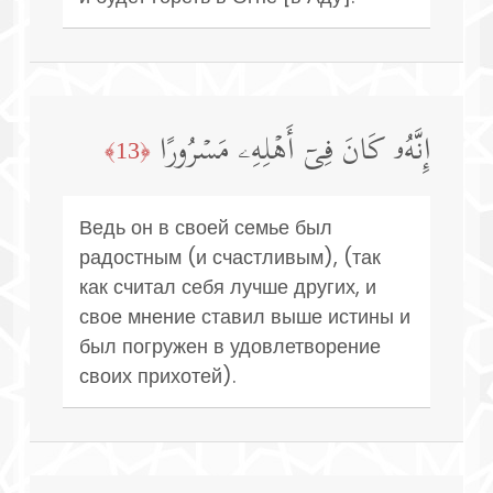
إِنَّهُۥ كَانَ فِیۤ أَهۡلِهِۦ مَسۡرُورًا
﴿13﴾
Ведь он в своей семье был
радостным (и счастливым), (так
как считал себя лучше других, и
свое мнение ставил выше истины и
был погружен в удовлетворение
своих прихотей).