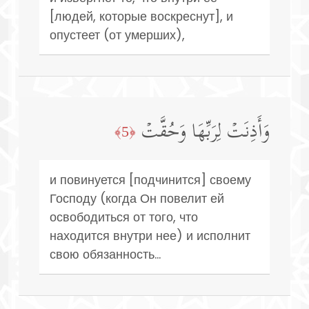
[людей, которые воскреснут], и
опустеет (от умерших),
وَأَذِنَتۡ لِرَبِّهَا وَحُقَّتۡ
﴿5﴾
и повинуется [подчинится] своему
Господу (когда Он повелит ей
освободиться от того, что
находится внутри нее) и исполнит
свою обязанность...