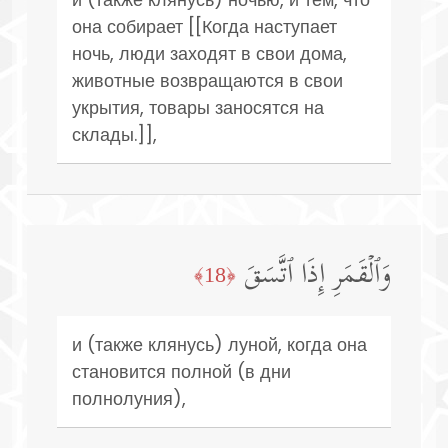
она собирает [[Когда наступает
ночь, люди заходят в свои дома,
животные возвращаются в свои
укрытия, товары заносятся на
склады.]],
وَٱلۡقَمَرِ إِذَا ٱتَّسَقَ
﴿18﴾
и (также клянусь) луной, когда она
становится полной (в дни
полнолуния),