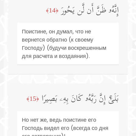
إِنَّهُۥ ظَنَّ أَن لَّن یَحُورَ
﴿14﴾
Поистине, он думал, что не
вернется обратно (к своему
Господу) (будучи воскрешенным
для расчета и воздаяния).
بَلَىٰۤۚ إِنَّ رَبَّهُۥ كَانَ بِهِۦ بَصِیرࣰا
﴿15﴾
Но нет же, ведь поистине его
Господь видел его (всегда со дня