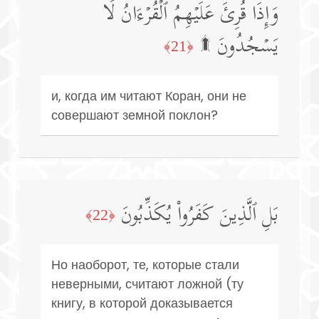
وَإِذَا قُرِئَ عَلَیۡهِمُ ٱلۡقُرۡءَانُ لَا
یَسۡجُدُونَ ۩
﴿21﴾
и, когда им читают Коран, они не
совершают земной поклон?
بَلِ ٱلَّذِینَ كَفَرُوا۟ یُكَذِّبُونَ
﴿22﴾
Но наоборот, те, которые стали
неверными, считают ложной (ту
книгу, в которой доказывается