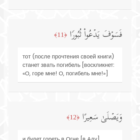
فَسَوۡفَ یَدۡعُوا۟ ثُبُورࣰا
﴿11﴾
тот (после прочтения своей книги)
станет звать погибель [воскликнет:
«О, горе мне! О, погибель мне!»]
وَیَصۡلَىٰ سَعِیرًا
﴿12﴾
и будет гореть в Огне [в Аду].