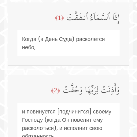
إِذَا ٱلسَّمَاۤءُ ٱنشَقَّتۡ
﴿1﴾
Когда (в День Суда) расколется
небо,
وَأَذِنَتۡ لِرَبِّهَا وَحُقَّتۡ
﴿2﴾
и повинуется [подчинится] своему
Господу (когда Он повелит ему
расколоться), и исполнит свою
обязанность,