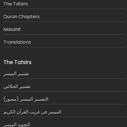
The Tafsirs
َQuran Chapters
Masahif
Translations
The Tafsirs
تفسير المیسر
تفسير الجلالين
التفسير الميسر (مصور)
الميسر في غريب القرآن الكريم
التجويد الميسر