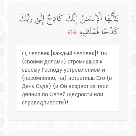
یَـٰۤأَیُّهَا ٱلۡإِنسَـٰنُ إِنَّكَ كَادِحٌ إِلَىٰ رَبِّكَ
كَدۡحࣰا فَمُلَـٰقِیهِ
﴿6﴾
О, человек [каждый человек]! Ты
(своими делами) стремишься к
своему Господу устремлением и
(несомненно, ты) встретишь Его (в
День Суда) (и Он воздаст за твои
деяния по Своей щедрости или
справедливости)!