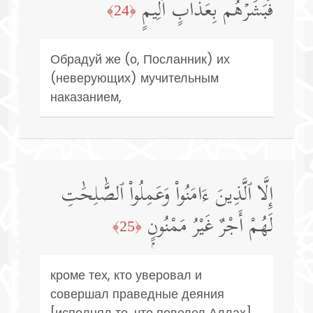
فَبَشِّرۡهُم بِعَذَابٍ أَلِیمٍ
﴿24﴾
Обрадуй же (о, Посланник) их
(неверующих) мучительным
наказанием,
إِلَّا ٱلَّذِينَ ءَامَنُوا۟ وَعَمِلُوا۟ ٱلصَّٰلِحَٰتِ
لَهُمْ أَجْرٌ غَيْرُ مَمْنُونٍۭ
﴿25﴾
кроме тех, кто уверовал и
совершал праведные деяния
[исполнял то, что повелел Аллах],