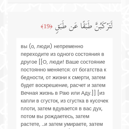
لَتَرۡكَبُنَّ طَبَقًا عَن طَبَقࣲ
﴿19﴾
вы (о, люди) непременно
переходите из одного состояния в
другое [[О, люди! Ваше состояние
постоянно меняется: от богатства к
бедности, от жизни к смерти, затем
будет воскрешение, расчет и затем
Вечная жизнь в Раю или Аду.]] [из
капли в сгусток, из сгустка в кусочек
плоти, затем вдувается в вас дух,
потом вы рождаетесь, затем
растете, ...и затем умираете, затем