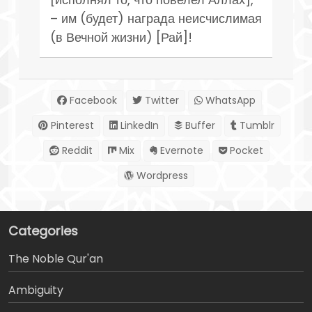
– им (будет) награда неисчислимая
(в Вечной жизни) [Рай]!
Facebook
Twitter
WhatsApp
Pinterest
LinkedIn
Buffer
Tumblr
Reddit
Mix
Evernote
Pocket
Wordpress
Categories
The Noble Qur'an
Ambiguity