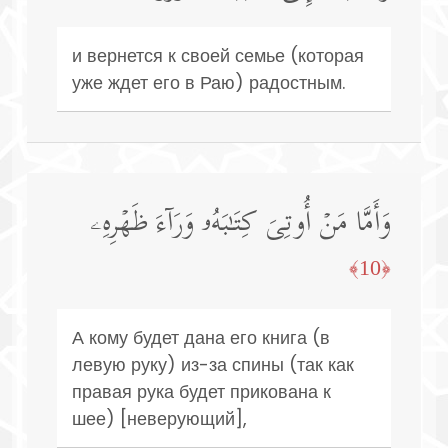
и вернется к своей семье (которая
уже ждет его в Раю) радостным.
وَأَمَّا مَنۡ أُوتِیَ كِتَـٰبَهُۥ وَرَاۤءَ ظَهۡرِهِۦ
﴿10﴾
А кому будет дана его книга (в
левую руку) из-за спины (так как
правая рука будет прикована к
шее) [неверующий],