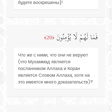
будете воскрешены]!
فَمَا لَهُمۡ لَا یُؤۡمِنُونَ
﴿20﴾
Что же с ними, что они не веруют
(что Мухаммад является
посланником Аллаха и Коран
является Словом Аллаха, хотя на
это имеется много доказательств)?