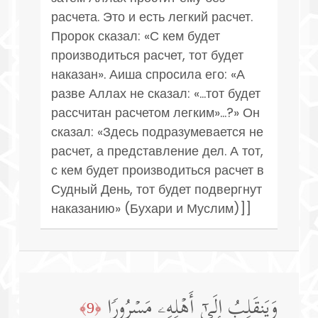
расчета. Это и есть легкий расчет.
Пророк сказал: «С кем будет
производиться расчет, тот будет
наказан». Аиша спросила его: «А
разве Аллах не сказал: «...тот будет
рассчитан расчетом легким»...?» Он
сказал: «Здесь подразумевается не
расчет, а представление дел. А тот,
с кем будет производиться расчет в
Судный День, тот будет подвергнут
наказанию» (Бухари и Муслим)]]
وَیَنقَلِبُ إِلَىٰۤ أَهۡلِهِۦ مَسۡرُورࣰا
﴿9﴾