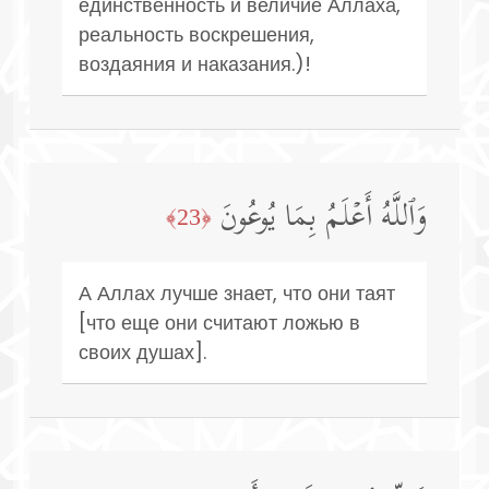
единственность и величие Аллаха,
реальность воскрешения,
воздаяния и наказания.)!
وَٱللَّهُ أَعۡلَمُ بِمَا یُوعُونَ
﴿23﴾
А Аллах лучше знает, что они таят
[что еще они считают ложью в
своих душах].