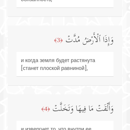
وَإِذَا ٱلۡأَرۡضُ مُدَّتۡ
﴿3﴾
и когда земля будет растянута
[станет плоской равниной],
وَأَلۡقَتۡ مَا فِیهَا وَتَخَلَّتۡ
﴿4﴾
и извергнет то, что внутри ее