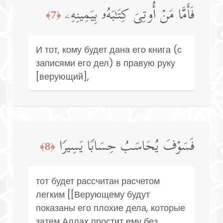
فَأَمَّا مَنۡ أُوتِیَ كِتَـٰبَهُۥ بِیَمِینِهِۦ
﴿7﴾
И тот, кому будет дана его книга (с
записями его дел) в правую руку
[верующий],
فَسَوۡفَ یُحَاسَبُ حِسَابࣰا یَسِیرࣰا
﴿8﴾
тот будет рассчитан расчетом
легким [[Верующему будут
показаны его плохие дела, которые
затем Аллах простит ему без