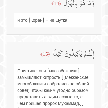
وَمَا هُوَ بِٱلۡهَزۡلِ
﴿14﴾
и это [Коран] – не шутка!
إِنَّهُمۡ یَكِیدُونَ كَیۡدࣰا
﴿15﴾
Поистине, они [многобожники]
замышляют хитрость [[Мекканские
многобожники собрались на общий
совет, чтобы каким угодно образом
представить людям ложью то, с
чем пришел пророк Мухаммад.]]