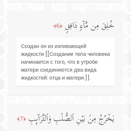
خُلِقَ مِن مَّاۤءࣲ دَافِقࣲ
﴿6﴾
Создан он из изливающей
жидкости [[Создание тела человека
начинается с того, что в утробе
матери соединяются два вида
жидкостей: отца и матери.]].
یَخۡرُجُ مِنۢ بَیۡنِ ٱلصُّلۡبِ وَٱلتَّرَاۤىِٕبِ
﴿7﴾