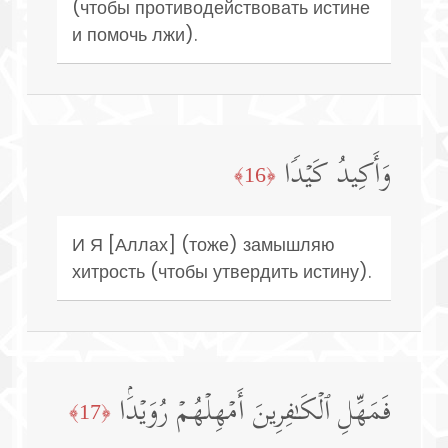
(чтобы противодействовать истине
и помочь лжи).
وَأَكِیدُ كَیۡدࣰا
﴿16﴾
И Я [Аллах] (тоже) замышляю
хитрость (чтобы утвердить истину).
فَمَهِّلِ ٱلۡكَـٰفِرِینَ أَمۡهِلۡهُمۡ رُوَیۡدَۢا
﴿17﴾