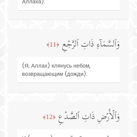
Аллаха).
وَٱلسَّمَاۤءِ ذَاتِ ٱلرَّجۡعِ
﴿11﴾
(Я, Аллах) клянусь небом,
возвращающим (дожди).
وَٱلۡأَرۡضِ ذَاتِ ٱلصَّدۡعِ
﴿12﴾