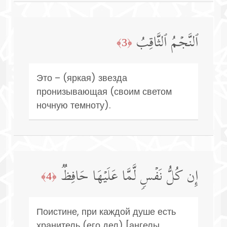
ٱلنَّجۡمُ ٱلثَّاقِبُ
﴿3﴾
Это – (яркая) звезда
пронизывающая (своим светом
ночную темноту).
إِن كُلُّ نَفۡسࣲ لَّمَّا عَلَیۡهَا حَافِظࣱ
﴿4﴾
Поистине, при каждой душе есть
хранитель (его дел) [ангелы,