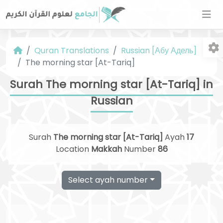
Quran Translations
Russian [Абу Адель]
The morning star [At-Tariq]
Surah The morning star [At-Tariq] in
Russian
Fo
Surah
The morning star [At-Tariq]
Ayah
17
Location
Makkah
Number
86
Select ayah number