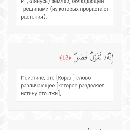
И (клянусь) землей, обладающей
трещинами (из которых прорастают
растения).
إِنَّهُۥ لَقَوۡلࣱ فَصۡلࣱ
﴿13﴾
Поистине, это [Коран] слово
различающее [которое разделяет
истину ото лжи],