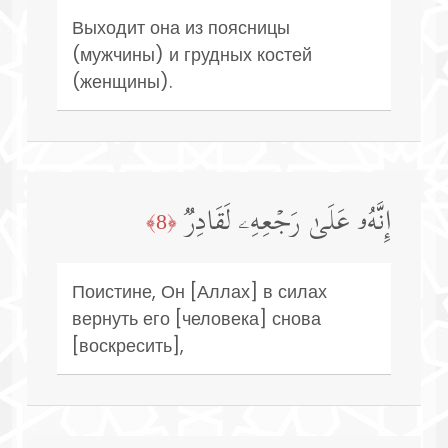
Выходит она из поясницы
(мужчины) и грудных костей
(женщины).
إِنَّهُۥ عَلَىٰ رَجۡعِهِۦ لَقَادِرࣱ
﴿8﴾
Поистине, Он [Аллах] в силах
вернуть его [человека] снова
[воскресить],