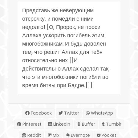
Представь же неверующим
отсрочку, и помедли с ними
недолго! [О, Пророк, не проси
Аллаха ускорить погибель этим
многобожникам. И будь доволен
тем, что решит Аллах для тебя
относительно них [[И
действительно Аллах сделал так,
что эти многобожники погибли во
время битвы при Бадре.]]].
Facebook
Twitter
WhatsApp
Pinterest
LinkedIn
Buffer
Tumblr
Reddit
Mix
Evernote
Pocket