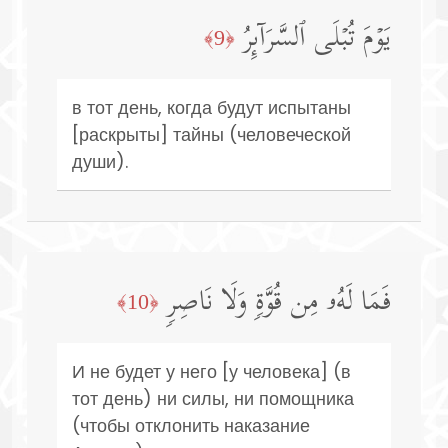
یَوۡمَ تُبۡلَى ٱلسَّرَاۤىِٕرُ
﴿9﴾
в тот день, когда будут испытаны
[раскрыты] тайны (человеческой
души).
فَمَا لَهُۥ مِن قُوَّةࣲ وَلَا نَاصِرࣲ
﴿10﴾
И не будет у него [у человека] (в
тот день) ни силы, ни помощника
(чтобы отклонить наказание