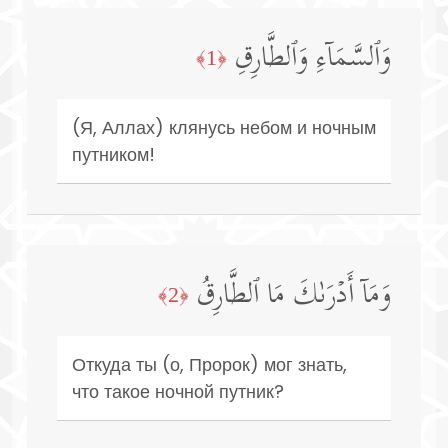
وَٱلسَّمَاۤءِ وَٱلطَّارِقِ
﴿1﴾
(Я, Аллах) клянусь небом и ночным
путником!
وَمَاۤ أَدۡرَىٰكَ مَا ٱلطَّارِقُ
﴿2﴾
Откуда ты (о, Пророк) мог знать,
что такое ночной путник?