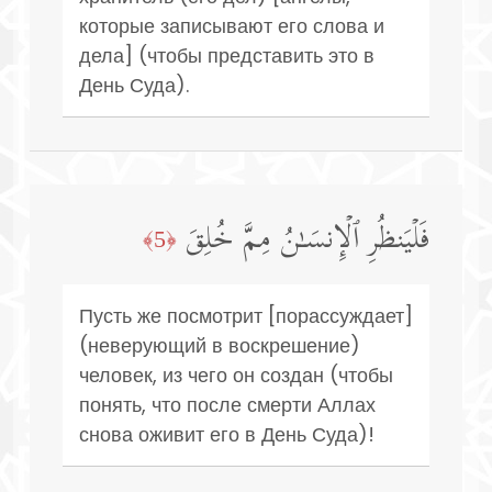
которые записывают его слова и
дела] (чтобы представить это в
День Суда).
فَلۡیَنظُرِ ٱلۡإِنسَـٰنُ مِمَّ خُلِقَ
﴿5﴾
Пусть же посмотрит [порассуждает]
(неверующий в воскрешение)
человек, из чего он создан (чтобы
понять, что после смерти Аллах
снова оживит его в День Суда)!