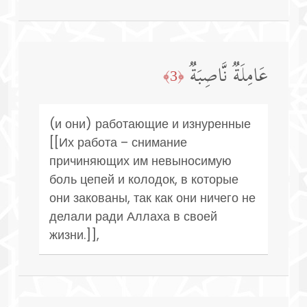
عَامِلَةࣱ نَّاصِبَةࣱ
﴿3﴾
(и они) работающие и изнуренные
[[Их работа – снимание
причиняющих им невыносимую
боль цепей и колодок, в которые
они закованы, так как они ничего не
делали ради Аллаха в своей
жизни.]],