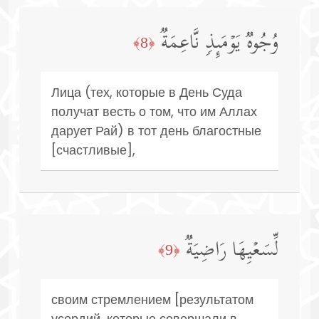
وُجُوهࣱ یَوۡمَىِٕذࣲ نَّاعِمَةࣱ
﴿8﴾
Лица (тех, которые в День Суда
получат весть о том, что им Аллах
дарует Рай) в тот день благостные
[счастливые],
لِّسَعۡیِهَا رَاضِیَةࣱ
﴿9﴾
своим стремлением [результатом
усердий, которые совершали в