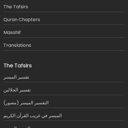
The Tafsirs
َQuran Chapters
Masahif
Translations
The Tafsirs
تفسير المیسر
تفسير الجلالين
التفسير الميسر (مصور)
الميسر في غريب القرآن الكريم