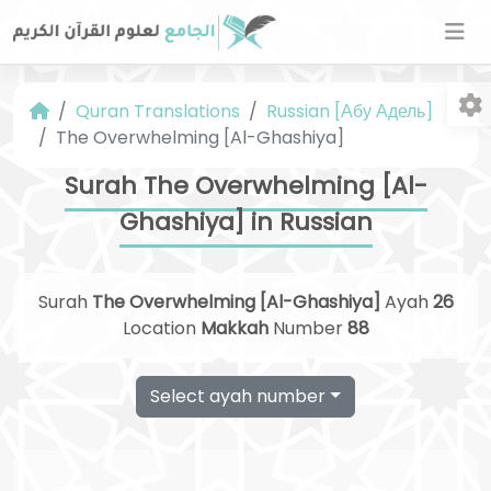
Quran Translations
Russian [Абу Адель]
The Overwhelming [Al-Ghashiya]
Surah The Overwhelming [Al-
Ghashiya] in Russian
Fo
Surah
The Overwhelming [Al-Ghashiya]
Ayah
26
Location
Makkah
Number
88
Select ayah number