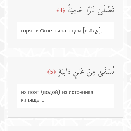
تَصۡلَىٰ نَارًا حَامِیَةࣰ
﴿4﴾
горят в Огне пылающем [в Аду],
تُسۡقَىٰ مِنۡ عَیۡنٍ ءَانِیَةࣲ
﴿5﴾
их поят (водой) из источника
кипящего.