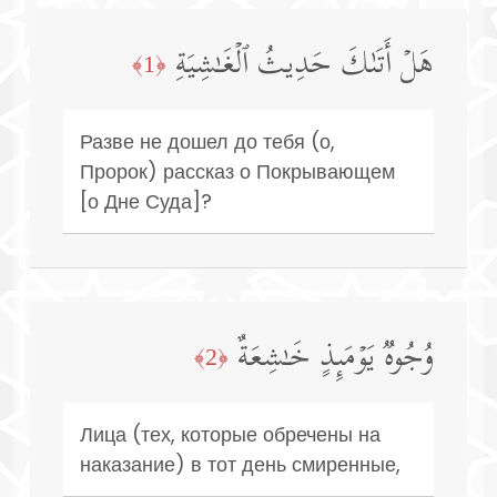
هَلۡ أَتَىٰكَ حَدِیثُ ٱلۡغَـٰشِیَةِ
﴿1﴾
Разве не дошел до тебя (о,
Пророк) рассказ о Покрывающем
[о Дне Суда]?
وُجُوهࣱ یَوۡمَىِٕذٍ خَـٰشِعَةٌ
﴿2﴾
Лица (тех, которые обречены на
наказание) в тот день смиренные,