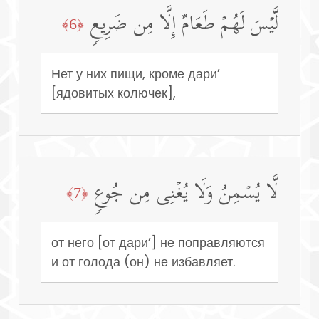
لَّیۡسَ لَهُمۡ طَعَامٌ إِلَّا مِن ضَرِیعࣲ
﴿6﴾
Нет у них пищи, кроме дари’
[ядовитых колючек],
لَّا یُسۡمِنُ وَلَا یُغۡنِی مِن جُوعࣲ
﴿7﴾
от него [от дари’] не поправляются
и от голода (он) не избавляет.