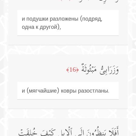
и подушки разложены (подряд,
одна к другой),
وَزَرَابِیُّ مَبۡثُوثَةٌ
﴿16﴾
и (мягчайшие) ковры разостланы.
أَفَلَا یَنظُرُونَ إِلَى ٱلۡإِبِلِ كَیۡفَ خُلِقَتۡ