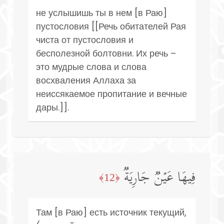
не услышишь ты в нем [в Раю]
пустословия [[Речь обитателей Рая
чиста от пустословия и
бесполезной болтовни. Их речь –
это мудрые слова и слова
восхваления Аллаха за
неиссякаемое пропитание и вечные
дары.]].
فِیهَا عَیۡنࣱ جَارِیَةࣱ
﴿12﴾
Там [в Раю] есть источник текущий,