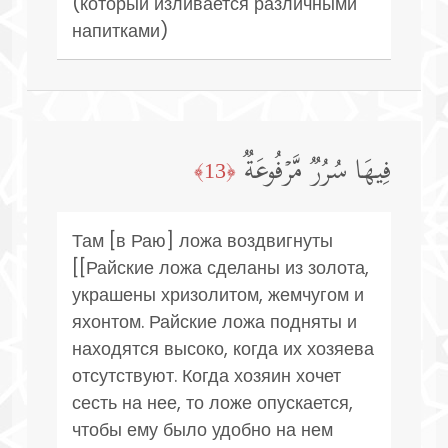
(который изливается различными
напитками)
فِیهَا سُرُرࣱ مَّرۡفُوعَةࣱ
﴿13﴾
Там [в Раю] ложа воздвигнуты
[[Райские ложа сделаны из золота,
украшены хризолитом, жемчугом и
яхонтом. Райские ложа подняты и
находятся высоко, когда их хозяева
отсутствуют. Когда хозяин хочет
сесть на нее, то ложе опускается,
чтобы ему было удобно на нем