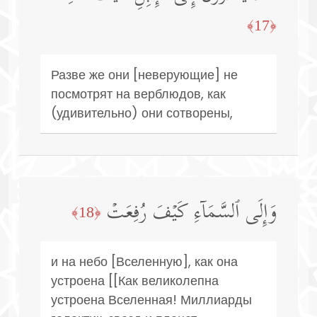
﴿17﴾
Разве же они [неверующие] не
посмотрят на верблюдов, как
(удивительно) они сотворены,
وَإِلَى ٱلسَّمَاۤءِ كَیۡفَ رُفِعَتۡ
﴿18﴾
и на небо [Вселенную], как она
устроена [[Как великолепна
устроена Вселенная! Миллиарды