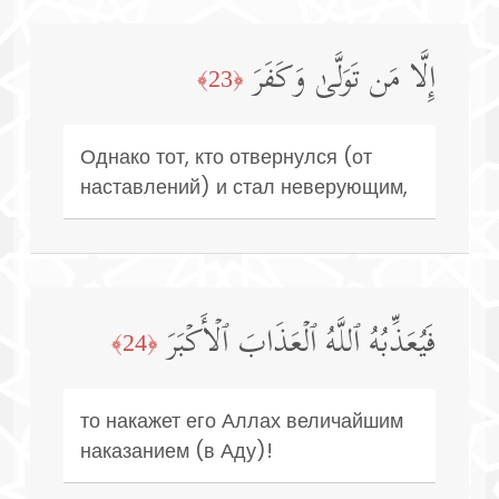
إِلَّا مَن تَوَلَّىٰ وَكَفَرَ
﴿23﴾
Однако тот, кто отвернулся (от
наставлений) и стал неверующим,
فَیُعَذِّبُهُ ٱللَّهُ ٱلۡعَذَابَ ٱلۡأَكۡبَرَ
﴿24﴾
то накажет его Аллах величайшим
наказанием (в Аду)!