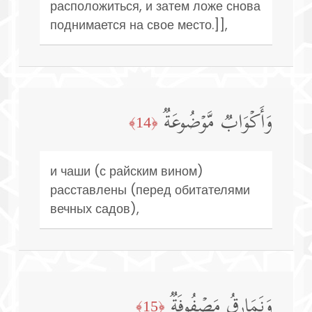
расположиться, и затем ложе снова
поднимается на свое место.]],
وَأَكۡوَابࣱ مَّوۡضُوعَةࣱ
﴿14﴾
и чаши (с райским вином)
расставлены (перед обитателями
вечных садов),
وَنَمَارِقُ مَصۡفُوفَةࣱ
﴿15﴾