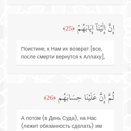
إِنَّ إِلَیۡنَاۤ إِیَابَهُمۡ
﴿25﴾
Поистине, к Нам их возврат [все,
после смерти вернутся к Аллаху],
ثُمَّ إِنَّ عَلَیۡنَا حِسَابَهُم
﴿26﴾
А потом (в День Суда), на Нас
(лежит обязанность сделать) им