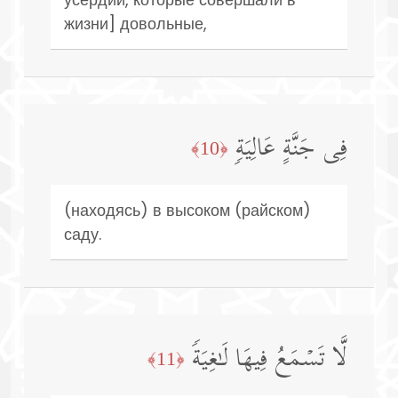
жизни] довольные,
فِی جَنَّةٍ عَالِیَةࣲ
﴿10﴾
(находясь) в высоком (райском)
саду.
لَّا تَسۡمَعُ فِیهَا لَـٰغِیَةࣰ
﴿11﴾