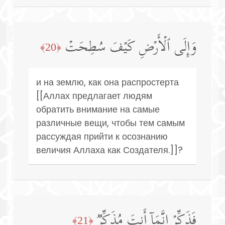
وَإِلَى ٱلۡأَرۡضِ كَیۡفَ سُطِحَتۡ
﴿20﴾
и на землю, как она распростерта
[[Аллах предлагает людям
обратить внимание на самые
различные вещи, чтобы тем самым
рассуждая прийти к осознанию
величия Аллаха как Создателя.]]?
فَذَكِّرۡ إِنَّمَاۤ أَنتَ مُذَكِّرࣱ
﴿21﴾