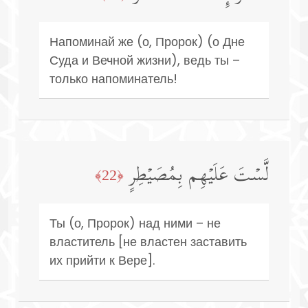
Напоминай же (о, Пророк) (о Дне
Суда и Вечной жизни), ведь ты –
только напоминатель!
لَّسۡتَ عَلَیۡهِم بِمُصَیۡطِرٍ
﴿22﴾
Ты (о, Пророк) над ними – не
властитель [не властен заставить
их прийти к Вере].