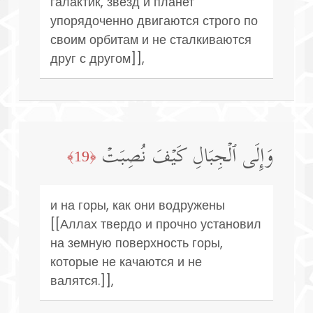
галактик, звезд и планет
упорядоченно двигаются строго по
своим орбитам и не сталкиваются
друг с другом]],
وَإِلَى ٱلۡجِبَالِ كَیۡفَ نُصِبَتۡ
﴿19﴾
и на горы, как они водружены
[[Аллах твердо и прочно установил
на земную поверхность горы,
которые не качаются и не
валятся.]],