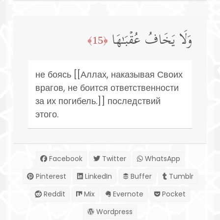
وَلَا یَخَافُ عُقۡبَـٰهَا
﴿15﴾
не боясь [[Аллах, наказывая Своих
врагов, не боится ответственности
за их погибель.]] последствий
этого.
Facebook
Twitter
WhatsApp
Pinterest
LinkedIn
Buffer
Tumblr
Reddit
Mix
Evernote
Pocket
Wordpress