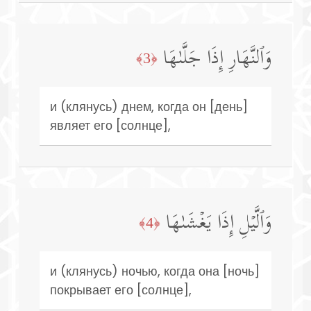
وَٱلنَّهَارِ إِذَا جَلَّىٰهَا
﴿3﴾
и (клянусь) днем, когда он [день]
являет его [солнце],
وَٱلَّیۡلِ إِذَا یَغۡشَىٰهَا
﴿4﴾
и (клянусь) ночью, когда она [ночь]
покрывает его [солнце],