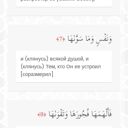
وَنَفۡسࣲ وَمَا سَوَّىٰهَا
﴿7﴾
и (клянусь) всякой душой, и
(клянусь) Тем, кто Он ее устроил
[соразмерил]
فَأَلۡهَمَهَا فُجُورَهَا وَتَقۡوَىٰهَا
﴿8﴾