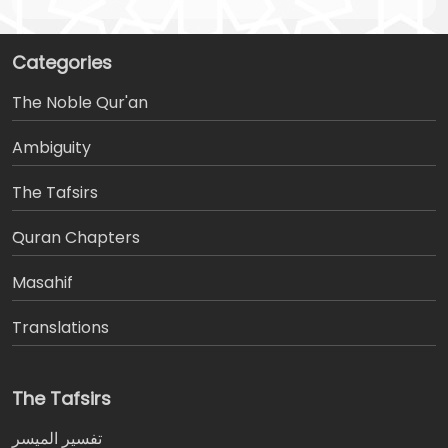
Categories
The Noble Qur'an
Ambiguity
The Tafsirs
َQuran Chapters
Masahif
Translations
The Tafsirs
تفسير المیسر