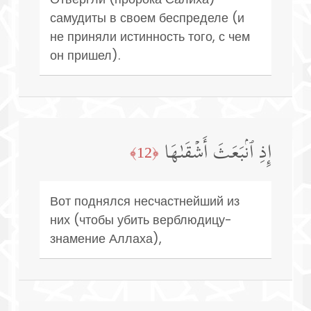
самудиты в своем беспределе (и
не приняли истинность того, с чем
он пришел).
إِذِ ٱنۢبَعَثَ أَشۡقَىٰهَا
﴿12﴾
Вот поднялся несчастнейший из
них (чтобы убить верблюдицу-
знамение Аллаха),