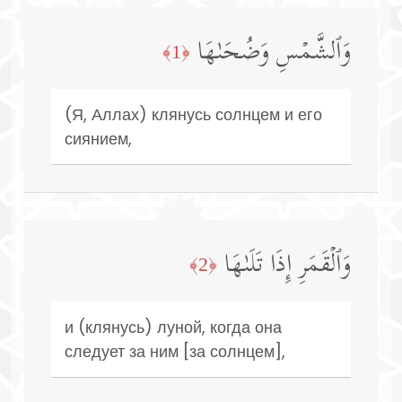
وَٱلشَّمۡسِ وَضُحَىٰهَا
﴿1﴾
(Я, Аллах) клянусь солнцем и его
сиянием,
وَٱلۡقَمَرِ إِذَا تَلَىٰهَا
﴿2﴾
и (клянусь) луной, когда она
следует за ним [за солнцем],