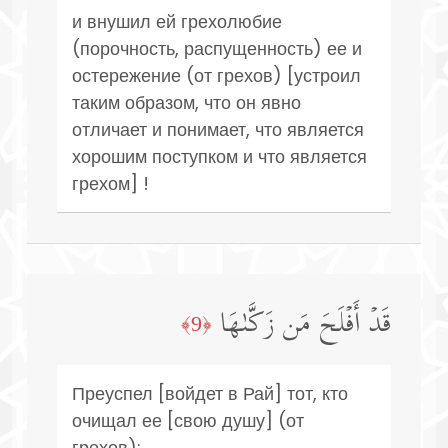
и внушил ей грехолюбие
(порочность, распущенность) ее и
остережение (от грехов) [устроил
таким образом, что он явно
отличает и понимает, что является
хорошим поступком и что является
грехом] !
قَدۡ أَفۡلَحَ مَن زَكَّىٰهَا
﴿9﴾
Преуспел [войдет в Рай] тот, кто
очищал ее [свою душу] (от
грехов);