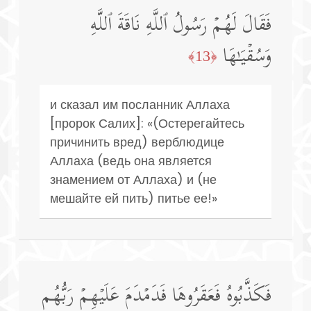
فَقَالَ لَهُمۡ رَسُولُ ٱللَّهِ نَاقَةَ ٱللَّهِ
وَسُقۡیَـٰهَا
﴿13﴾
и сказал им посланник Аллаха
[пророк Салих]: «(Остерегайтесь
причинить вред) верблюдице
Аллаха (ведь она является
знамением от Аллаха) и (не
мешайте ей пить) питье ее!»
فَكَذَّبُوهُ فَعَقَرُوهَا فَدَمۡدَمَ عَلَیۡهِمۡ رَبُّهُم