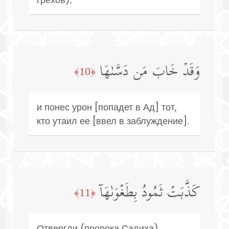
وَقَدۡ خَابَ مَن دَسَّىٰهَا
﴿10﴾
и понес урон [попадет в Ад] тот,
кто утаил ее [ввел в заблуждение].
كَذَّبَتۡ ثَمُودُ بِطَغۡوَىٰهَاۤ
﴿11﴾
Отвергли (пророка Салиха)