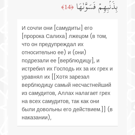
بِذَنۢبِهِمۡ فَسَوَّىٰهَا
﴿14﴾
И сочли они [самудиты] его
[пророка Салиха] лжецом (в том,
что он предупреждал их
относительно ее) и (они)
подрезали ее [верблюдицу], и
истребил их Господь их за их грех и
уравнял их [[Хотя зарезал
верблюдицу самый несчастнейший
из самудитов, Аллах налагает грех
на всех самудитов, так как они
были довольны его действием.]] (в
наказании),