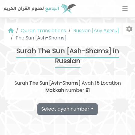
Quran Translations
Russian [Абу Адель]
The Sun [Ash-Shams]
Surah The Sun [Ash-Shams] in
Russian
Fo
Surah
The Sun [Ash-Shams]
Ayah
15
Location
Makkah
Number
91
Select ayah number