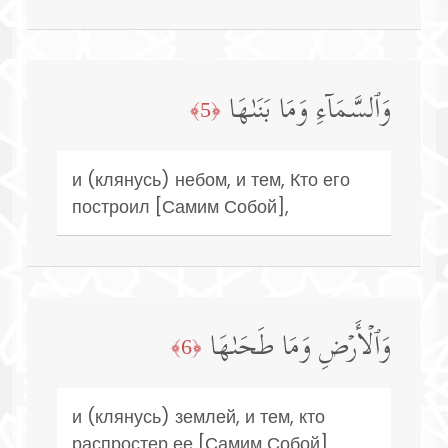
وَٱلسَّمَاۤءِ وَمَا بَنَىٰهَا
﴿5﴾
и (клянусь) небом, и тем, Кто его
построил [Самим Собой],
وَٱلۡأَرۡضِ وَمَا طَحَىٰهَا
﴿6﴾
и (клянусь) землей, и тем, кто
распростер ее [Самим Собой],