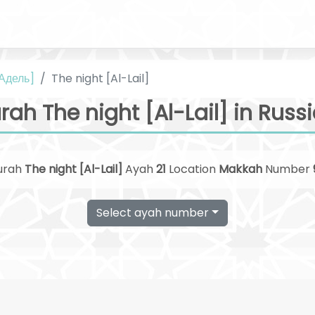
 Адель]
The night [Al-Lail]
rah The night [Al-Lail] in Russ
urah
The night [Al-Lail]
Ayah
21
Location
Makkah
Number
Select ayah number