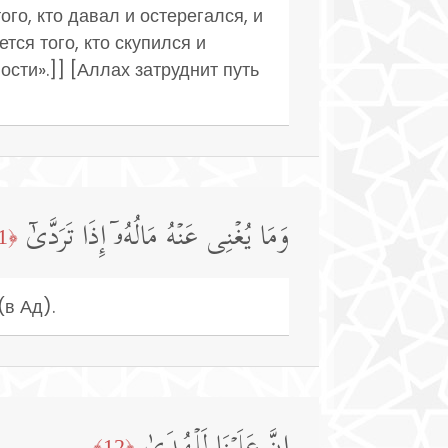
го, кто давал и остерегался, и
тся того, кто скупился и
ости».]] [Аллах затруднит путь
وَمَا یُغۡنِی عَنۡهُ مَالُهُۥۤ إِذَا تَرَدَّىٰۤ
﴿11﴾
(в Ад).
﴿12﴾