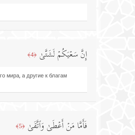
إِنَّ سَعۡیَكُمۡ لَشَتَّىٰ
﴿4﴾
о мира, а другие к благам
فَأَمَّا مَنۡ أَعۡطَىٰ وَٱتَّقَىٰ
﴿5﴾