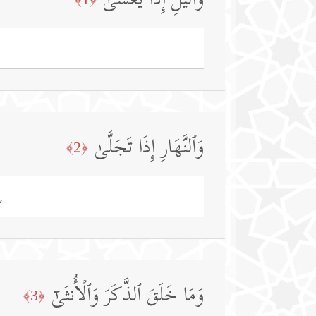
وَٱلَّیۡلِ إِذَا یَغۡشَىٰ
وَٱلنَّهَارِ إِذَا تَجَلَّىٰ
﴿2﴾
,
وَمَا خَلَقَ ٱلذَّكَرَ وَٱلۡأُنثَىٰۤ
﴿3﴾