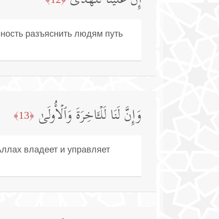
إِنَّ عَلَیۡنَا لَلۡهُدَىٰ
нность разъяснить людям путь
وَإِنَّ لَنَا لَلۡـَٔاخِرَةَ وَٱلۡأُولَىٰ
﴿13﴾
Аллах владеет и управляет