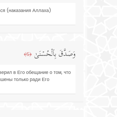
лся (наказания Аллаха)
وَصَدَّقَ بِٱلۡحُسۡنَىٰ
﴿6﴾
верил в Его обещание о том, что
ршены только ради Его