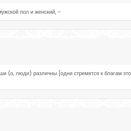
мужской пол и женский, –
ши (о, люди) различны [одни стремятся к благам этог