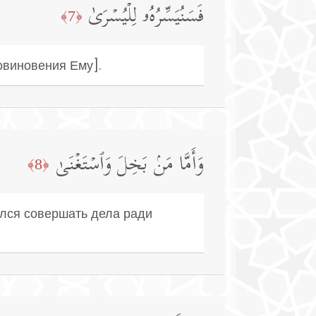
فَسَنُیَسِّرُهُۥ لِلۡیُسۡرَىٰ
﴿7﴾
овиновения Ему].
وَأَمَّا مَنۢ بَخِلَ وَٱسۡتَغۡنَىٰ
﴿8﴾
рался совершать дела ради