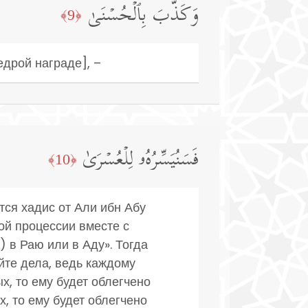
وَكَذَّبَ بِٱلۡحُسۡنَىٰ
﴿9﴾
едрой награде], –
فَسَنُیَسِّرُهُۥ لِلۡعُسۡرَىٰ
﴿10﴾
тся хадис от Али ибн Абу
ой процессии вместе с
) в Раю или в Аду». Тогда
йте дела, ведь каждому
ых, то ему будет облегчено
х, то ему будет облегчено