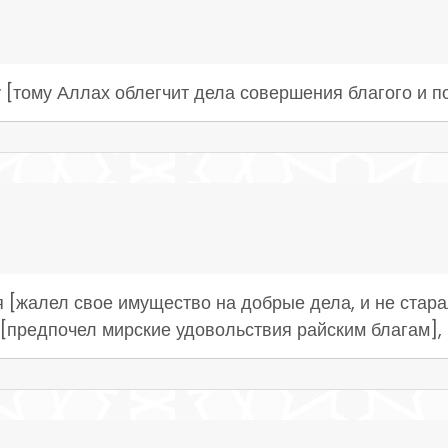
 [тому Аллах облегчит дела совершения благого и п
лся [жалел свое имущество на добрые дела, и не ста
[предпочел мирские удовольствия райским благам],