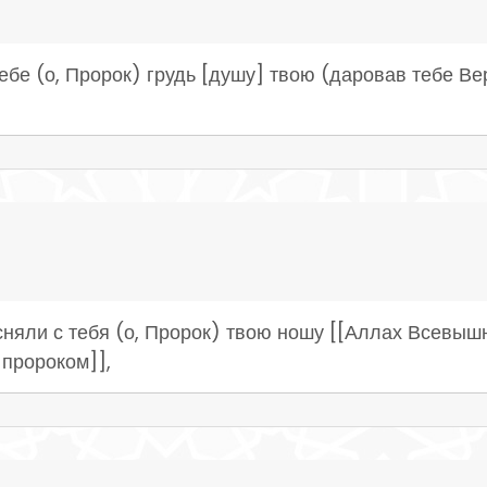
ебе (о, Пророк) грудь [душу] твою (даровав тебе Вер
няли с тебя (о, Пророк) твою ношу [[Аллах Всевышни
 пророком]],