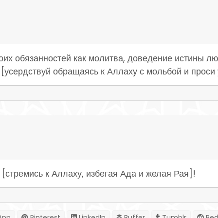
воих обязанностей как молитва, доведение истины л
[усердствуй обращаясь к Аллаху с мольбой и проси 
 [стремись к Аллаху, избегая Ада и желая Рая]!
App
Pinterest
LinkedIn
Buffer
Tumblr
Red