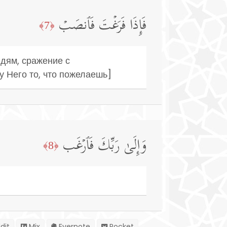
فَإِذَا فَرَغۡتَ فَٱنصَبۡ
﴿7﴾
юдям, сражение с
у Него то, что пожелаешь]
وَإِلَىٰ رَبِّكَ فَٱرۡغَب
﴿8﴾
dit
Mix
Evernote
Pocket