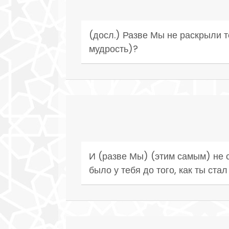
(досл.) Разве Мы не раскрыли т
мудрость)?
И (разве Мы) (этим самым) не с
было у тебя до того, как ты стал