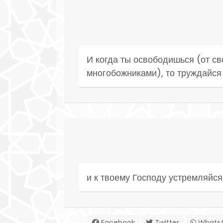
И когда ты освободишься (от с
многобожниками), то труждайся 
и к твоему Господу устремляйся
Facebook
Twitter
Whats