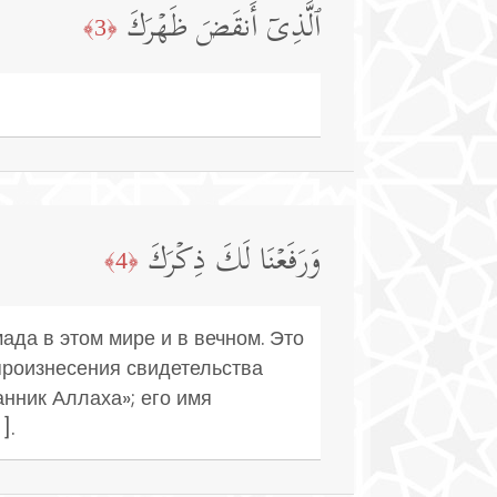
ٱلَّذِیۤ أَنقَضَ ظَهۡرَكَ
﴿3﴾
وَرَفَعۡنَا لَكَ ذِكۡرَكَ
﴿4﴾
да в этом мире и в вечном. Это
роизнесения свидетельства
нник Аллаха»; его имя
].