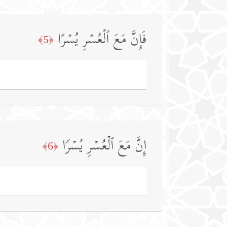
فَإِنَّ مَعَ ٱلۡعُسۡرِ یُسۡرًا
﴿5﴾
إِنَّ مَعَ ٱلۡعُسۡرِ یُسۡرࣰا
﴿6﴾