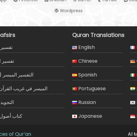
Wordpress
afsirs
Quran Translations
تفسير 
English
تفسير ا
Chinese
التفسير الميسر)
Spanish
الميسر في غريب القرآن 
Portuguese
التجويد
Russian
كتاب أصول ا
Japanese
ces of Qur’an
Al 