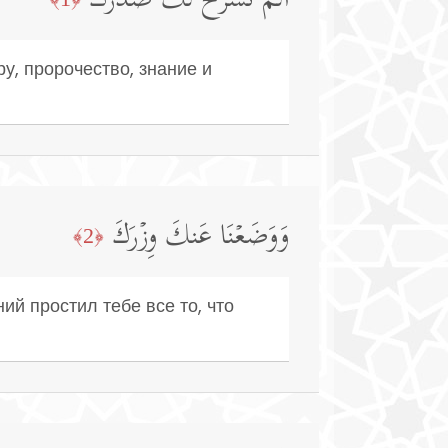
أَلَمۡ نَشۡرَحۡ لَكَ صَدۡرَكَ
у, пророчество, знание и
وَوَضَعۡنَا عَنكَ وِزۡرَكَ
﴿2﴾
й простил тебе все то, что