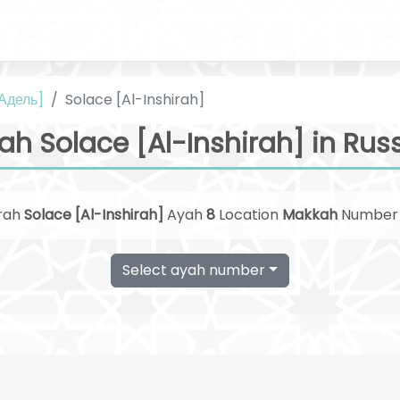
 Адель]
Solace [Al-Inshirah]
ah Solace [Al-Inshirah] in Rus
rah
Solace [Al-Inshirah]
Ayah
8
Location
Makkah
Numbe
Select ayah number