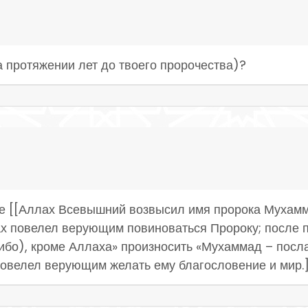
а протяжении лет до твоего пророчества)?
 [[Аллах Всевышний возвысил имя пророка Мухамма
х повелел верующим повиноваться Пророку; после п
ибо), кроме Аллаха» произносить «Мухаммад – посла
повелел верующим желать ему благословение и мир.]