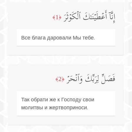
إِنَّاۤ أَعۡطَیۡنَـٰكَ ٱلۡكَوۡثَرَ
﴿1﴾
Все блага даровали Мы тебе.
فَصَلِّ لِرَبِّكَ وَٱنۡحَرۡ
﴿2﴾
Так обрати же к Господу свои
молитвы и жертвоприноси.