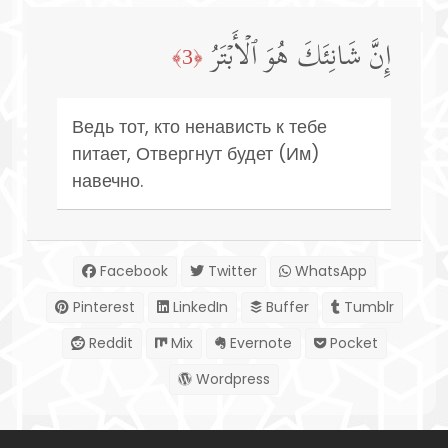
إِنَّ شَانِئَكَ هُوَ ٱلۡأَبۡتَرُ
﴿3﴾
Ведь тот, кто ненависть к тебе
питает, Отвергнут будет (Им)
навечно.
Facebook
Twitter
WhatsApp
Pinterest
LinkedIn
Buffer
Tumblr
Reddit
Mix
Evernote
Pocket
Wordpress