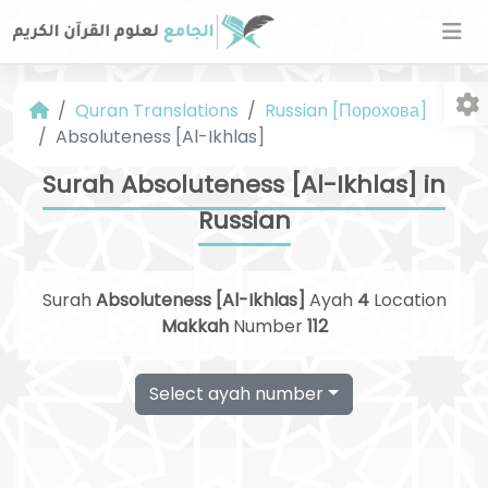
Quran Translations
Russian [Порохова]
Absoluteness [Al-Ikhlas]
Surah Absoluteness [Al-Ikhlas] in
Russian
Fo
Surah
Absoluteness [Al-Ikhlas]
Ayah
4
Location
Makkah
Number
112
Select ayah number