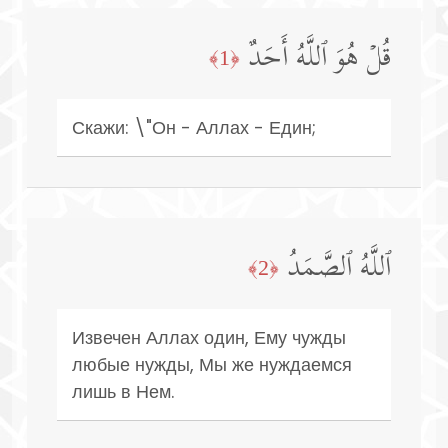
قُلۡ هُوَ ٱللَّهُ أَحَدٌ
﴿1﴾
Скажи: \"Он - Аллах - Един;
ٱللَّهُ ٱلصَّمَدُ
﴿2﴾
Извечен Аллах один, Ему чужды
любые нужды, Мы же нуждаемся
лишь в Нем.