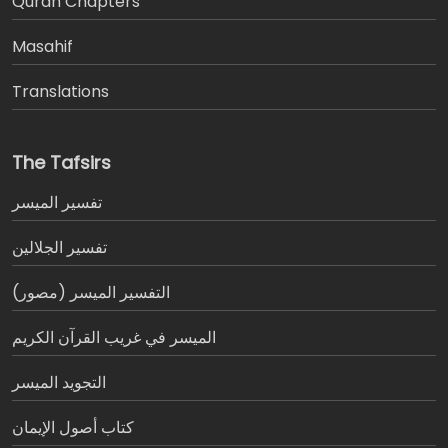
َQuran Chapters
Masahif
Translations
The Tafsirs
تفسير المیسر
تفسير الجلالين
التفسير الميسر (مصور)
الميسر في غريب القرآن الكريم
التجويد الميسر
كتاب أصول الإيمان