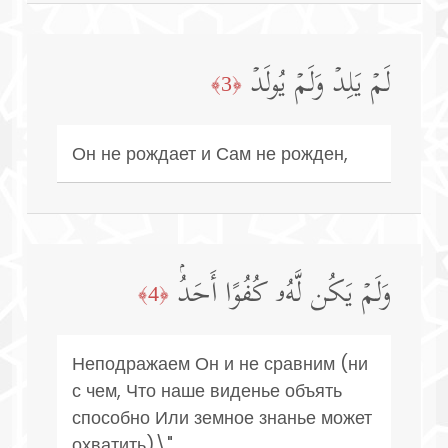
لَمۡ یَلِدۡ وَلَمۡ یُولَدۡ
﴿3﴾
Он не рождает и Сам не рожден,
وَلَمۡ یَكُن لَّهُۥ كُفُوًا أَحَدُۢ
﴿4﴾
Неподражаем Он и не сравним (ни
с чем, Что наше виденье объять
способно Или земное знанье может
охватить)\".