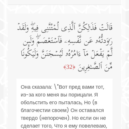
قَالَتۡ فَذَ ٰ⁠لِكُنَّ ٱلَّذِی لُمۡتُنَّنِی فِیهِۖ وَلَقَدۡ
رَ ٰ⁠وَدتُّهُۥ عَن نَّفۡسِهِۦ فَٱسۡتَعۡصَمَۖ وَلَىِٕن
لَّمۡ یَفۡعَلۡ مَاۤ ءَامُرُهُۥ لَیُسۡجَنَنَّ وَلَیَكُونࣰا
مِّنَ ٱلصَّـٰغِرِینَ
﴿32﴾
Она сказала: \"Вот пред вами тот,
из-за кого меня вы порицали. Я
обольстить его пыталась, Но (в
благочестии своем) Он оставался
твердо (непорочен). Но если он не
сделает того, Что я ему повелеваю,