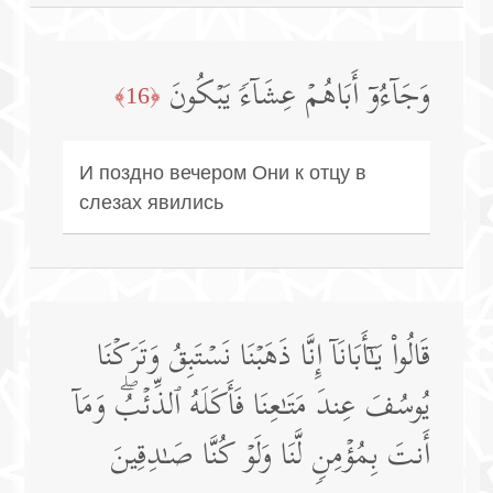
وَجَاۤءُوۤ أَبَاهُمۡ عِشَاۤءࣰ یَبۡكُونَ
﴿16﴾
И поздно вечером Они к отцу в
слезах явились
قَالُوا۟ یَـٰۤأَبَانَاۤ إِنَّا ذَهَبۡنَا نَسۡتَبِقُ وَتَرَكۡنَا
یُوسُفَ عِندَ مَتَـٰعِنَا فَأَكَلَهُ ٱلذِّئۡبُۖ وَمَاۤ
أَنتَ بِمُؤۡمِنࣲ لَّنَا وَلَوۡ كُنَّا صَـٰدِقِینَ