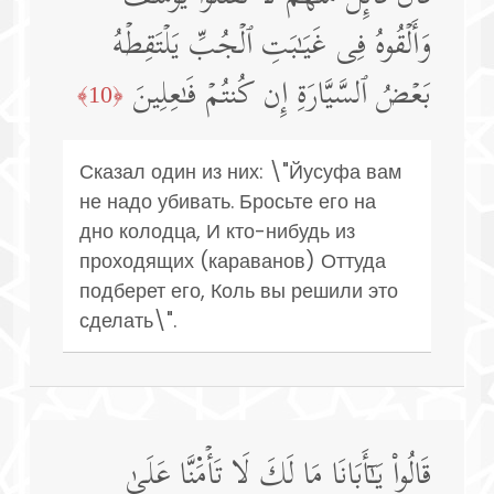
وَأَلۡقُوهُ فِی غَیَـٰبَتِ ٱلۡجُبِّ یَلۡتَقِطۡهُ
بَعۡضُ ٱلسَّیَّارَةِ إِن كُنتُمۡ فَـٰعِلِینَ
﴿10﴾
Сказал один из них: \"Йусуфа вам
не надо убивать. Бросьте его на
дно колодца, И кто-нибудь из
проходящих (караванов) Оттуда
подберет его, Коль вы решили это
сделать\".
قَالُوا۟ یَـٰۤأَبَانَا مَا لَكَ لَا تَأۡمَ۬نَّا عَلَىٰ