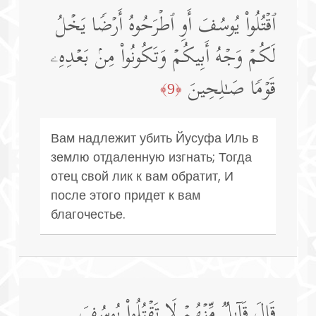
ٱقۡتُلُوا۟ یُوسُفَ أَوِ ٱطۡرَحُوهُ أَرۡضࣰا یَخۡلُ
لَكُمۡ وَجۡهُ أَبِیكُمۡ وَتَكُونُوا۟ مِنۢ بَعۡدِهِۦ
قَوۡمࣰا صَـٰلِحِینَ
﴿9﴾
Вам надлежит убить Йусуфа Иль в
землю отдаленную изгнать; Тогда
отец свой лик к вам обратит, И
после этого придет к вам
благочестье.
قَالَ قَاۤىِٕلࣱ مِّنۡهُمۡ لَا تَقۡتُلُوا۟ یُوسُفَ