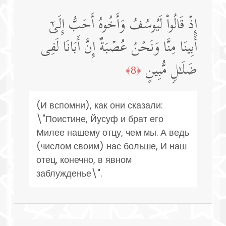
إِذۡ قَالُوا۟ لَیُوسُفُ وَأَخُوهُ أَحَبُّ إِلَىٰۤ
أَبِینَا مِنَّا وَنَحۡنُ عُصۡبَةٌ إِنَّ أَبَانَا لَفِی
ضَلَـٰلࣲ مُّبِینٍ
﴿8﴾
(И вспомни), как они сказали:
\"Поистине, Йусуф и брат его
Милее нашему отцу, чем мы. А ведь
(числом своим) нас больше, И наш
отец, конечно, в явном
заблужденье\".