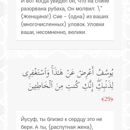
И вот когда увидел он, Что на спине
разорвана рубаха, Он молвил: \"
(Женщина!) Сие - (одна) из ваших
(многочисленных) уловок. Уловки
ваши, несомненно, велики.
یُوسُفُ أَعۡرِضۡ عَنۡ هَـٰذَاۚ وَٱسۡتَغۡفِرِی
لِذَنۢبِكِۖ إِنَّكِ كُنتِ مِنَ ٱلۡخَاطِـِٔینَ
﴿29﴾
Йусуф, ты близко к сердцу это не
бери. А ты, (распутная жена),