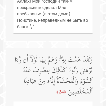
Аллах! Мой господин таким
прекрасным сделал Мне
пребыванье (в этом доме).
Поистине, неправедным не быть во
благе!\"
وَلَقَدۡ هَمَّتۡ بِهِۦۖ وَهَمَّ بِهَا لَوۡلَاۤ أَن رَّءَا
بُرۡهَـٰنَ رَبِّهِۦۚ كَذَ ٰ⁠لِكَ لِنَصۡرِفَ عَنۡهُ
ٱلسُّوۤءَ وَٱلۡفَحۡشَاۤءَۚ إِنَّهُۥ مِنۡ عِبَادِنَا
ٱلۡمُخۡلَصِینَ
﴿24﴾