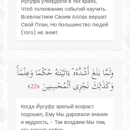
Йусуфа утвердили в тех краях,
Чтоб толкованию событий научить.
Всевластием Своим Аллах вершит
Свой План, Но большинство людей
(того) не знает.
وَلَمَّا بَلَغَ أَشُدَّهُۥۤ ءَاتَیۡنَـٰهُ حُكۡمࣰا وَعِلۡمࣰاۚ
وَكَذَ ٰ⁠لِكَ نَجۡزِی ٱلۡمُحۡسِنِینَ
﴿22﴾
Когда Йусуфу зрелый возраст
подошел, Ему Мы даровали знание
и мудрость, - Так воздаем Мы тем,
кто делает добро.