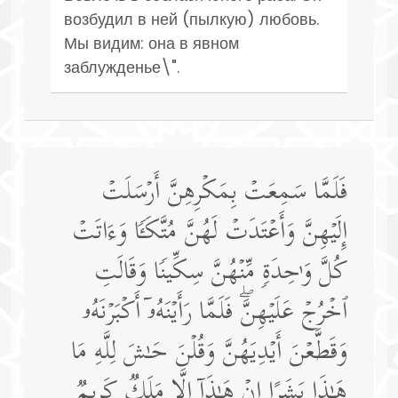
возбудил в ней (пылкую) любовь.
Мы видим: она в явном
заблужденье\".
فَلَمَّا سَمِعَتۡ بِمَكۡرِهِنَّ أَرۡسَلَتۡ
إِلَیۡهِنَّ وَأَعۡتَدَتۡ لَهُنَّ مُتَّكَـࣰٔا وَءَاتَتۡ
كُلَّ وَ ٰ⁠حِدَةࣲ مِّنۡهُنَّ سِكِّینࣰا وَقَالَتِ
ٱخۡرُجۡ عَلَیۡهِنَّۖ فَلَمَّا رَأَیۡنَهُۥۤ أَكۡبَرۡنَهُۥ
وَقَطَّعۡنَ أَیۡدِیَهُنَّ وَقُلۡنَ حَـٰشَ لِلَّهِ مَا
هَـٰذَا بَشَرًا إِنۡ هَـٰذَاۤ إِلَّا مَلَكࣱ كَرِیمࣱ