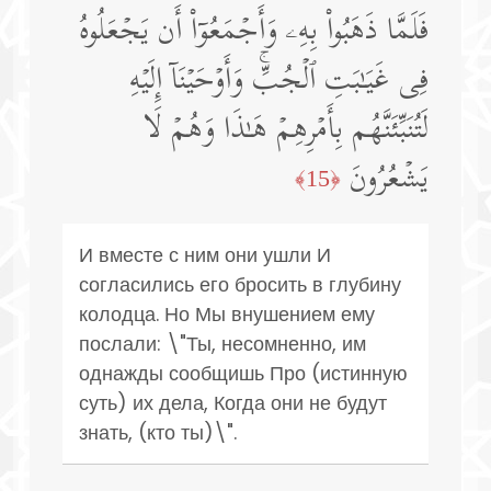
فَلَمَّا ذَهَبُوا۟ بِهِۦ وَأَجۡمَعُوۤا۟ أَن یَجۡعَلُوهُ
فِی غَیَـٰبَتِ ٱلۡجُبِّۚ وَأَوۡحَیۡنَاۤ إِلَیۡهِ
لَتُنَبِّئَنَّهُم بِأَمۡرِهِمۡ هَـٰذَا وَهُمۡ لَا
یَشۡعُرُونَ
﴿15﴾
И вместе с ним они ушли И
согласились его бросить в глубину
колодца. Но Мы внушением ему
послали: \"Ты, несомненно, им
однажды сообщишь Про (истинную
суть) их дела, Когда они не будут
знать, (кто ты)\".