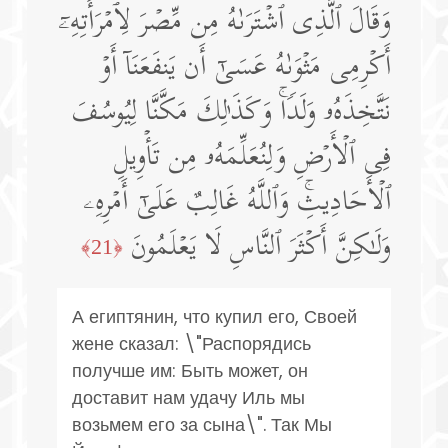
وَقَالَ ٱلَّذِی ٱشۡتَرَىٰهُ مِن مِّصۡرَ لِٱمۡرَأَتِهِۦۤ
أَكۡرِمِی مَثۡوَىٰهُ عَسَىٰۤ أَن یَنفَعَنَاۤ أَوۡ
نَتَّخِذَهُۥ وَلَدࣰاۚ وَكَذَ ٰ⁠لِكَ مَكَّنَّا لِیُوسُفَ
فِی ٱلۡأَرۡضِ وَلِنُعَلِّمَهُۥ مِن تَأۡوِیلِ
ٱلۡأَحَادِیثِۚ وَٱللَّهُ غَالِبٌ عَلَىٰۤ أَمۡرِهِۦ
وَلَـٰكِنَّ أَكۡثَرَ ٱلنَّاسِ لَا یَعۡلَمُونَ
﴿21﴾
А египтянин, что купил его, Своей
жене сказал: \"Распорядись
получше им: Быть может, он
доставит нам удачу Иль мы
возьмем его за сына\". Так Мы