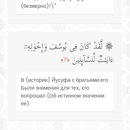
(безмерно)!\"
۞ لَّقَدۡ كَانَ فِی یُوسُفَ وَإِخۡوَتِهِۦۤ
ءَایَـٰتࣱ لِّلسَّاۤىِٕلِینَ
﴿7﴾
В (истории) Йусуфа с братьями его
Были знамения для тех, кто
вопрошал (Об истинном значении
ее).