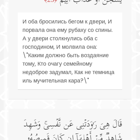
یُسۡجَنَ أَوۡ عَذَابٌ أَلِیمࣱ
И оба бросились бегом к двери, И
порвала она ему рубаху со спины.
А у двери столкнулись оба с
господином, И молвила она:
\"Каким должно быть воздаяние
тому, Кто очагу семейному
недоброе задумал, Как не темница
иль мучительная кара?\"
قَالَ هِیَ رَ ٰ⁠وَدَتۡنِی عَن نَّفۡسِیۚ وَشَهِدَ
شَاهِدࣱ مِّنۡ أَهۡلِهَاۤ إِن كَانَ قَمِیصُهُۥ