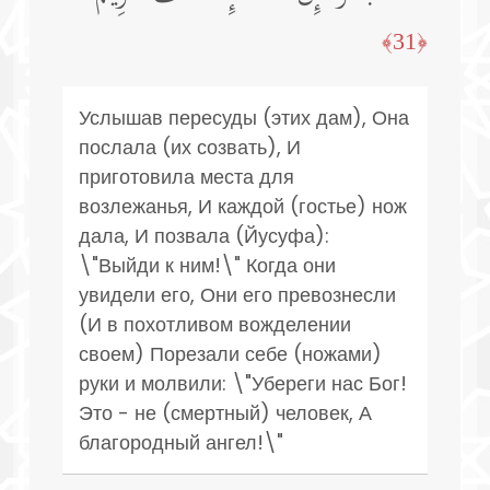
﴿31﴾
Услышав пересуды (этих дам), Она
послала (их созвать), И
приготовила места для
возлежанья, И каждой (гостье) нож
дала, И позвала (Йусуфа):
\"Выйди к ним!\" Когда они
увидели его, Они его превознесли
(И в похотливом вожделении
своем) Порезали себе (ножами)
руки и молвили: \"Убереги нас Бог!
Это - не (смертный) человек, А
благородный ангел!\"