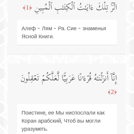
الۤرۚ تِلۡكَ ءَایَـٰتُ ٱلۡكِتَـٰبِ ٱلۡمُبِینِ
﴿1﴾
Алеф - Лям - Ра. Сие - знаменья
Ясной Книги.
إِنَّاۤ أَنزَلۡنَـٰهُ قُرۡءَ ٰ⁠ نًا عَرَبِیࣰّا لَّعَلَّكُمۡ تَعۡقِلُونَ
﴿2﴾
Поистине, ее Мы ниспослали как
Коран арабский, Чтоб вы могли
уразуметь.