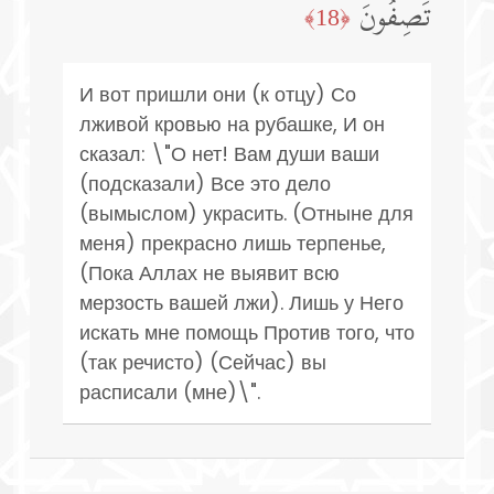
تَصِفُونَ
﴿18﴾
И вот пришли они (к отцу) Со
лживой кровью на рубашке, И он
сказал: \"О нет! Вам души ваши
(подсказали) Все это дело
(вымыслом) украсить. (Отныне для
меня) прекрасно лишь терпенье,
(Пока Аллах не выявит всю
мерзость вашей лжи). Лишь у Него
искать мне помощь Против того, что
(так речисто) (Сейчас) вы
расписали (мне)\".