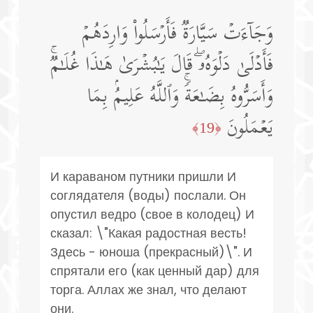
وَجَاۤءَتۡ سَیَّارَةࣱ فَأَرۡسَلُوا۟ وَارِدَهُمۡ
فَأَدۡلَىٰ دَلۡوَهُۥۖ قَالَ یَـٰبُشۡرَىٰ هَـٰذَا غُلَـٰمࣱۚ
وَأَسَرُّوهُ بِضَـٰعَةࣰۚ وَٱللَّهُ عَلِیمُۢ بِمَا
یَعۡمَلُونَ
﴿19﴾
И караваном путники пришли И
соглядателя (воды) послали. Он
опустил ведро (свое в колодец) И
сказал: \"Какая радостная весть!
Здесь - юноша (прекрасный)\". И
спрятали его (как ценный дар) для
торга. Аллах же знал, что делают
они.