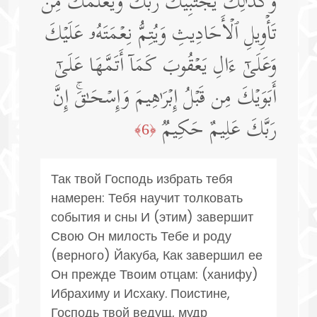
وَكَذَ ٰ⁠لِكَ یَجۡتَبِیكَ رَبُّكَ وَیُعَلِّمُكَ مِن
تَأۡوِیلِ ٱلۡأَحَادِیثِ وَیُتِمُّ نِعۡمَتَهُۥ عَلَیۡكَ
وَعَلَىٰۤ ءَالِ یَعۡقُوبَ كَمَاۤ أَتَمَّهَا عَلَىٰۤ
أَبَوَیۡكَ مِن قَبۡلُ إِبۡرَ ٰ⁠هِیمَ وَإِسۡحَـٰقَۚ إِنَّ
رَبَّكَ عَلِیمٌ حَكِیمࣱ
﴿6﴾
Так твой Господь избрать тебя
намерен: Тебя научит толковать
события и сны И (этим) завершит
Свою Он милость Тебе и роду
(верного) Йакуба, Как завершил ее
Он прежде Твоим отцам: (ханифу)
Ибрахиму и Исхаку. Поистине,
Господь твой ведущ, мудр