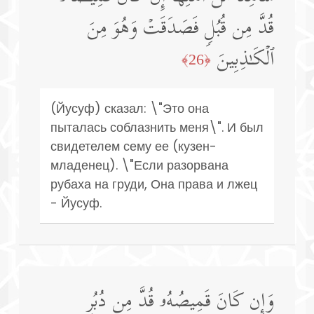
قُدَّ مِن قُبُلࣲ فَصَدَقَتۡ وَهُوَ مِنَ
ٱلۡكَـٰذِبِینَ
﴿26﴾
(Йусуф) сказал: \"Это она
пыталась соблазнить меня\". И был
свидетелем сему ее (кузен-
младенец). \"Если разорвана
рубаха на груди, Она права и лжец
- Йусуф.
وَإِن كَانَ قَمِیصُهُۥ قُدَّ مِن دُبُرࣲ