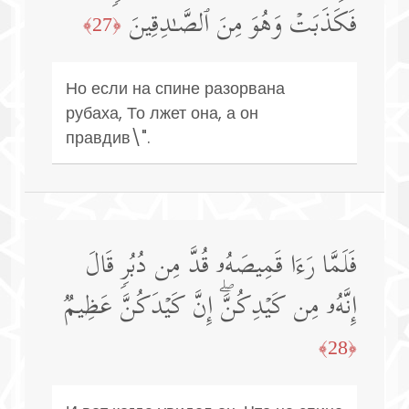
فَكَذَبَتۡ وَهُوَ مِنَ ٱلصَّـٰدِقِینَ
﴿27﴾
Но если на спине разорвана
рубаха, То лжет она, а он
правдив\".
فَلَمَّا رَءَا قَمِیصَهُۥ قُدَّ مِن دُبُرࣲ قَالَ
إِنَّهُۥ مِن كَیۡدِكُنَّۖ إِنَّ كَیۡدَكُنَّ عَظِیمࣱ
﴿28﴾