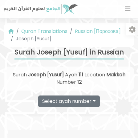
Quran Translations
Russian [Порохова]
Joseph [Yusuf]
Surah Joseph [Yusuf] in Russian
Surah
Joseph [Yusuf]
Ayah
111
Location
Makkah
Fo
Number
12
Select ayah number