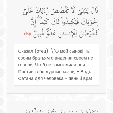
قَالَ یَـٰبُنَیَّ لَا تَقۡصُصۡ رُءۡیَاكَ عَلَىٰۤ
إِخۡوَتِكَ فَیَكِیدُوا۟ لَكَ كَیۡدًاۖ إِنَّ
ٱلشَّیۡطَـٰنَ لِلۡإِنسَـٰنِ عَدُوࣱّ مُّبِینࣱ
﴿5﴾
Сказал (отец): \"О мой сынок! Ты
своим братьям о видении своем не
говори, Чтоб не замыслили они
Против тебя дурные козни, - Ведь
Сатана для человека - явный враг.