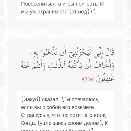
Повеселиться, в игры поиграть, И
мы уж охраним его (от бед)\".
قَالَ إِنِّی لَیَحۡزُنُنِیۤ أَن تَذۡهَبُوا۟ بِهِۦ
وَأَخَافُ أَن یَأۡكُلَهُ ٱلذِّئۡبُ وَأَنتُمۡ عَنۡهُ
غَـٰفِلُونَ
﴿13﴾
(Йакуб) сказал: \"Я опечалюсь,
если вы с собой его возьмете.
Страшусь я, что поглотит его волк,
Когда, (увлекшись своим делом), К
нему вы станете небрежны\".