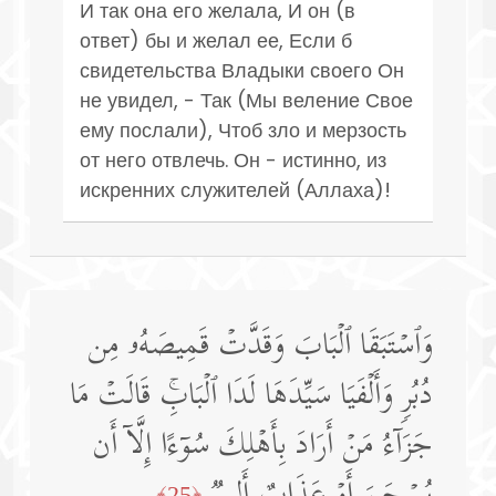
И так она его желала, И он (в
ответ) бы и желал ее, Если б
свидетельства Владыки своего Он
не увидел, - Так (Мы веление Свое
ему послали), Чтоб зло и мерзость
от него отвлечь. Он - истинно, из
искренних служителей (Аллаха)!
وَٱسۡتَبَقَا ٱلۡبَابَ وَقَدَّتۡ قَمِیصَهُۥ مِن
دُبُرࣲ وَأَلۡفَیَا سَیِّدَهَا لَدَا ٱلۡبَابِۚ قَالَتۡ مَا
جَزَاۤءُ مَنۡ أَرَادَ بِأَهۡلِكَ سُوۤءًا إِلَّاۤ أَن
﴿25﴾