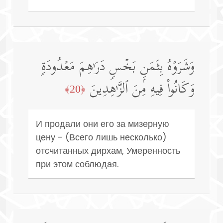
وَشَرَوۡهُ بِثَمَنِۭ بَخۡسࣲ دَرَ ٰ⁠هِمَ مَعۡدُودَةࣲ
وَكَانُوا۟ فِیهِ مِنَ ٱلزَّ ٰ⁠هِدِینَ
﴿20﴾
И продали они его за мизерную
цену - (Всего лишь несколько)
отсчитанных дирхам, Умеренность
при этом соблюдая.