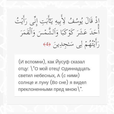
إِذۡ قَالَ یُوسُفُ لِأَبِیهِ یَـٰۤأَبَتِ إِنِّی رَأَیۡتُ
أَحَدَ عَشَرَ كَوۡكَبࣰا وَٱلشَّمۡسَ وَٱلۡقَمَرَ
رَأَیۡتُهُمۡ لِی سَـٰجِدِینَ
﴿4﴾
(И вспомни), как Йусуф сказал
отцу: \"О мой отец! Одиннадцать
светил небесных, А (с ними)
солнце и луну (Во сне) я видел
преклоненными пред мною\".