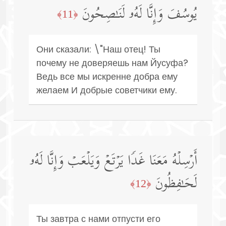
یُوسُفَ وَإِنَّا لَهُۥ لَنَـٰصِحُونَ
﴿11﴾
Они сказали: \"Наш отец! Ты
почему не доверяешь нам Йусуфа?
Ведь все мы искренне добра ему
желаем И добрые советчики ему.
أَرۡسِلۡهُ مَعَنَا غَدࣰا یَرۡتَعۡ وَیَلۡعَبۡ وَإِنَّا لَهُۥ
لَحَـٰفِظُونَ
﴿12﴾
Ты завтра с нами отпусти его