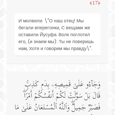
﴿17﴾
И молвили: \"О наш отец! Мы
бегали вперегонки, С вещами же
оставили Йусуфа. Волк поглотил
его, (и знаем мы): Ты не поверишь
нам, Хотя и говорим мы правду\".
وَجَاۤءُو عَلَىٰ قَمِیصِهِۦ بِدَمࣲ كَذِبࣲۚ
قَالَ بَلۡ سَوَّلَتۡ لَكُمۡ أَنفُسُكُمۡ أَمۡرࣰاۖ
فَصَبۡرࣱ جَمِیلࣱۖ وَٱللَّهُ ٱلۡمُسۡتَعَانُ عَلَىٰ مَا