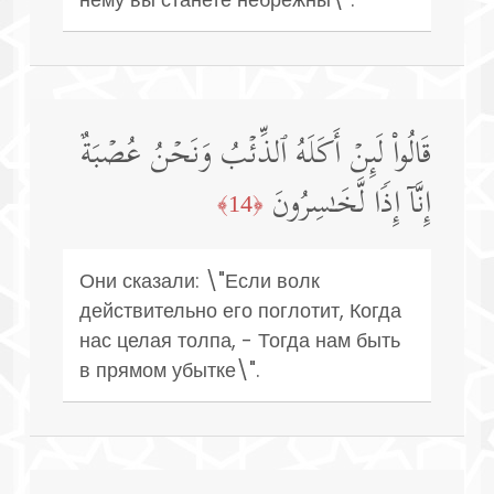
قَالُوا۟ لَىِٕنۡ أَكَلَهُ ٱلذِّئۡبُ وَنَحۡنُ عُصۡبَةٌ
إِنَّاۤ إِذࣰا لَّخَـٰسِرُونَ
﴿14﴾
Они сказали: \"Если волк
действительно его поглотит, Когда
нас целая толпа, - Тогда нам быть
в прямом убытке\".