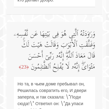
وَرَ ٰ⁠وَدَتۡهُ ٱلَّتِی هُوَ فِی بَیۡتِهَا عَن نَّفۡسِهِۦ
وَغَلَّقَتِ ٱلۡأَبۡوَ ٰ⁠بَ وَقَالَتۡ هَیۡتَ لَكَۚ
قَالَ مَعَاذَ ٱللَّهِۖ إِنَّهُۥ رَبِّیۤ أَحۡسَنَ
مَثۡوَایَۖ إِنَّهُۥ لَا یُفۡلِحُ ٱلظَّـٰلِمُونَ
﴿23﴾
Но та, в чьем доме пребывал он,
Решилась совратить его, И двери
заперла, и так сказала: \"Поди
сюда!\" Ответил он: \"Да упаси