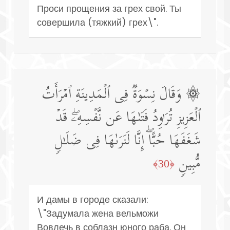
Проси прощения за грех свой. Ты
совершила (тяжкий) грех\".
۞ وَقَالَ نِسۡوَةࣱ فِی ٱلۡمَدِینَةِ ٱمۡرَأَتُ
ٱلۡعَزِیزِ تُرَ ٰ⁠وِدُ فَتَىٰهَا عَن نَّفۡسِهِۦۖ قَدۡ
شَغَفَهَا حُبًّاۖ إِنَّا لَنَرَىٰهَا فِی ضَلَـٰلࣲ
مُّبِینࣲ
﴿30﴾
И дамы в городе сказали:
\"Задумала жена вельможи
Вовлечь в соблазн юного раба. Он