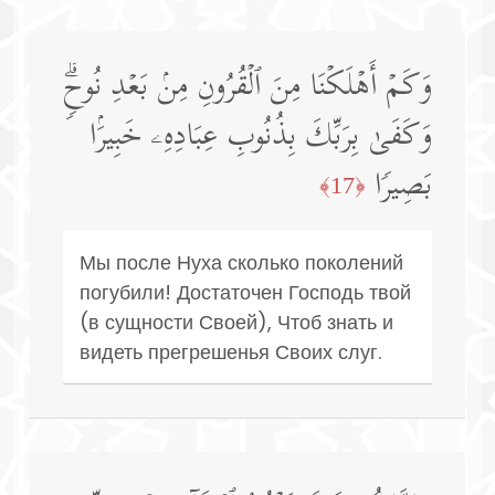
وَكَمۡ أَهۡلَكۡنَا مِنَ ٱلۡقُرُونِ مِنۢ بَعۡدِ نُوحࣲۗ
وَكَفَىٰ بِرَبِّكَ بِذُنُوبِ عِبَادِهِۦ خَبِیرَۢا
بَصِیرࣰا
﴿17﴾
Мы после Нуха сколько поколений
погубили! Достаточен Господь твой
(в сущности Своей), Чтоб знать и
видеть прегрешенья Своих слуг.