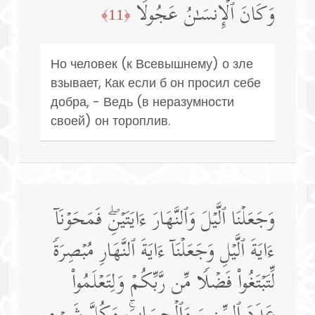
وَكَانَ ٱلۡإِنسَـٰنُ عَجُولࣰا
﴿11﴾
Но человек (к Всевышнему) о зле
взывает, Как если б он просил себе
добра, - Ведь (в неразумности
своей) он тороплив.
وَجَعَلۡنَا ٱلَّیۡلَ وَٱلنَّهَارَ ءَایَتَیۡنِۖ فَمَحَوۡنَاۤ
ءَایَةَ ٱلَّیۡلِ وَجَعَلۡنَاۤ ءَایَةَ ٱلنَّهَارِ مُبۡصِرَةࣰ
لِّتَبۡتَغُوا۟ فَضۡلࣰا مِّن رَّبِّكُمۡ وَلِتَعۡلَمُوا۟