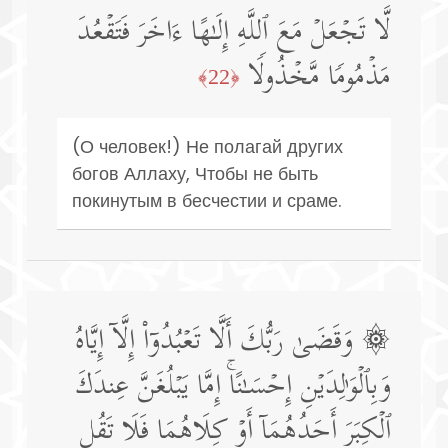
لَّا تَجۡعَلۡ مَعَ ٱللَّهِ إِلَـٰهًا ءَاخَرَ فَتَقۡعُدَ
مَذۡمُومࣰا مَّخۡذُولࣰا
﴿22﴾
(О человек!) Не полагай других
богов Аллаху, Чтобы не быть
покинутым в бесчестии и сраме.
۞ وَقَضَىٰ رَبُّكَ أَلَّا تَعۡبُدُوۤا۟ إِلَّاۤ إِیَّاهُ
وَبِٱلۡوَ ٰ⁠لِدَیۡنِ إِحۡسَـٰنًاۚ إِمَّا یَبۡلُغَنَّ عِندَكَ
ٱلۡكِبَرَ أَحَدُهُمَاۤ أَوۡ كِلَاهُمَا فَلَا تَقُل