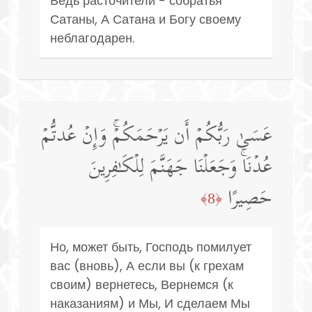
Ведь расточители - собратья
Сатаны, А Сатана и Богу своему
неблагодарен.
عَسَىٰ رَبُّكُمۡ أَن یَرۡحَمَكُمۡۚ وَإِنۡ عُدتُّمۡ
عُدۡنَاۚ وَجَعَلۡنَا جَهَنَّمَ لِلۡكَـٰفِرِینَ
حَصِیرًا
﴿8﴾
Но, может быть, Господь помилует
вас (вновь), А если вы (к грехам
своим) вернетесь, Вернемся (к
наказаниям) и Мы, И сделаем Мы