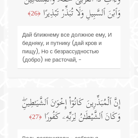
وَٱبۡنَ ٱلسَّبِیلِ وَلَا تُبَذِّرۡ تَبۡذِیرًا
﴿26﴾
Дай ближнему все должное ему, И
бедняку, и путнику (дай кров и
пищу), Но с безрассудностью
(добро) не расточай, -
إِنَّ ٱلۡمُبَذِّرِینَ كَانُوۤا۟ إِخۡوَ ٰ⁠نَ ٱلشَّیَـٰطِینِۖ
وَكَانَ ٱلشَّیۡطَـٰنُ لِرَبِّهِۦ كَفُورࣰا
﴿27﴾