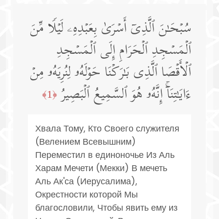
سُبۡحَـٰنَ ٱلَّذِیۤ أَسۡرَىٰ بِعَبۡدِهِۦ لَیۡلࣰا مِّنَ
ٱلۡمَسۡجِدِ ٱلۡحَرَامِ إِلَى ٱلۡمَسۡجِدِ
ٱلۡأَقۡصَا ٱلَّذِی بَـٰرَكۡنَا حَوۡلَهُۥ لِنُرِیَهُۥ مِنۡ
ءَایَـٰتِنَاۤۚ إِنَّهُۥ هُوَ ٱلسَّمِیعُ ٱلۡبَصِیرُ
﴿1﴾
Хвала Тому, Кто Своего служителя
(Велением Всевышним)
Переместил в единоночье Из Аль
Харам Мечети (Мекки) В мечеть
Аль Ак'са (Иерусалима),
Окрестности которой Мы
благословили, Чтобы явить ему из