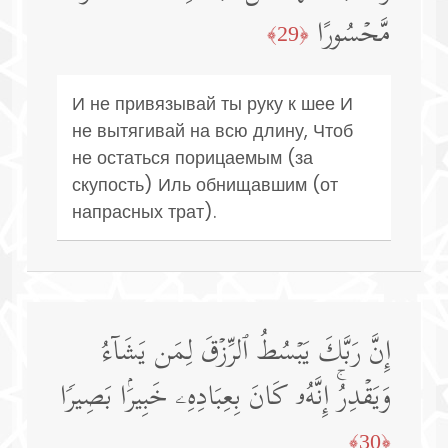
مَّحۡسُورًا
﴿29﴾
И не привязывай ты руку к шее И
не вытягивай на всю длину, Чтоб
не остаться порицаемым (за
скупость) Иль обнищавшим (от
напрасных трат).
إِنَّ رَبَّكَ یَبۡسُطُ ٱلرِّزۡقَ لِمَن یَشَاۤءُ
وَیَقۡدِرُۚ إِنَّهُۥ كَانَ بِعِبَادِهِۦ خَبِیرَۢا بَصِیرࣰا
﴿30﴾