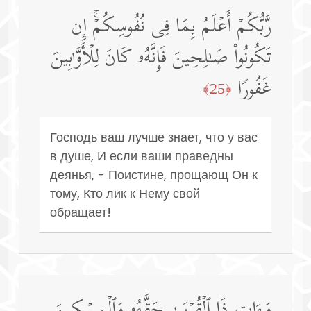
رَّبُّكُمۡ أَعۡلَمُ بِمَا فِی نُفُوسِكُمۡۚ إِن
تَكُونُوا۟ صَـٰلِحِینَ فَإِنَّهُۥ كَانَ لِلۡأَوَّ ٰ⁠بِینَ
غَفُورࣰا
﴿25﴾
Господь ваш лучше знает, что у вас
в душе, И если ваши праведны
деянья, - Поистине, прощающ Он к
тому, Кто лик к Нему свой
обращает!
وَءَاتِ ذَا ٱلۡقُرۡبَىٰ حَقَّهُۥ وَٱلۡمِسۡكِینَ