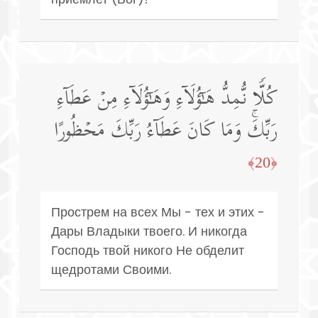
كُلࣰّا نُّمِدُّ هَـٰۤؤُلَاۤءِ وَهَـٰۤؤُلَاۤءِ مِنۡ عَطَاۤءِ
رَبِّكَۚ وَمَا كَانَ عَطَاۤءُ رَبِّكَ مَحۡظُورًا
﴿20﴾
Прострем на всех Мы - тех и этих -
Дары Владыки твоего. И никогда
Господь твой никого Не обделит
щедротами Своими.