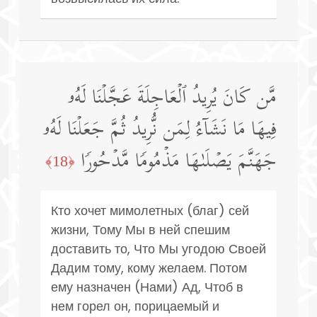
مَّن كَانَ یُرِیدُ ٱلۡعَاجِلَةَ عَجَّلۡنَا لَهُۥ
فِیهَا مَا نَشَاۤءُ لِمَن نُّرِیدُ ثُمَّ جَعَلۡنَا لَهُۥ
جَهَنَّمَ یَصۡلَىٰهَا مَذۡمُومࣰا مَّدۡحُورࣰا
﴿18﴾
Кто хочет мимолетных (благ) сей
жизни, Тому Мы в ней спешим
доставить то, Что Мы угодою Своей
Дадим тому, кому желаем. Потом
ему назначен (Нами) Ад, Чтоб в
нем горел он, порицаемый и