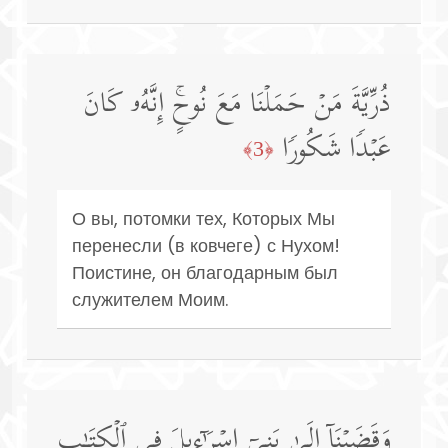
ذُرِّیَّةَ مَنۡ حَمَلۡنَا مَعَ نُوحٍۚ إِنَّهُۥ كَانَ
عَبۡدࣰا شَكُورࣰا
﴿3﴾
О вы, потомки тех, Которых Мы
перенесли (в ковчеге) с Нухом!
Поистине, он благодарным был
служителем Моим.
وَقَضَیۡنَاۤ إِلَىٰ بَنِیۤ إِسۡرَ ٰ⁠ۤءِیلَ فِی ٱلۡكِتَـٰبِ