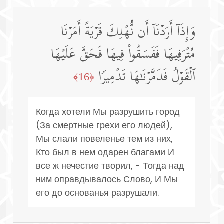
وَإِذَاۤ أَرَدۡنَاۤ أَن نُّهۡلِكَ قَرۡیَةً أَمَرۡنَا
مُتۡرَفِیهَا فَفَسَقُوا۟ فِیهَا فَحَقَّ عَلَیۡهَا
ٱلۡقَوۡلُ فَدَمَّرۡنَـٰهَا تَدۡمِیرࣰا
﴿16﴾
Когда хотели Мы разрушить город
(За смертные грехи его людей),
Мы слали повеленье тем из них,
Кто был в нем одарен благами И
все ж нечестие творил, - Тогда над
ним оправдывалось Слово, И Мы
его до основанья разрушали.