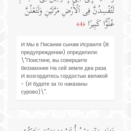
لَتُفۡسِدُنَّ فِی ٱلۡأَرۡضِ مَرَّتَیۡنِ وَلَتَعۡلُنَّ
عُلُوࣰّا كَبِیرࣰا
﴿4﴾
И Мы в Писании сынам Исраиля (В
предупреждении) определили:
\"Поистине, вы совершите
беззаконие На сей земле два раза
И возгордитесь гордостью великой
- (И будете за то наказаны
сурово)\".