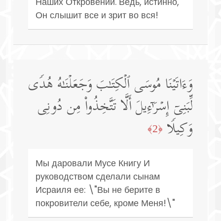
Наших Откровений. Ведь, истинно,
Он слышит все и зрит во вся!
وَءَاتَیۡنَا مُوسَى ٱلۡكِتَـٰبَ وَجَعَلۡنَـٰهُ هُدࣰى
لِّبَنِیۤ إِسۡرَ ٰ⁠ۤءِیلَ أَلَّا تَتَّخِذُوا۟ مِن دُونِی
وَكِیلࣰا
﴿2﴾
Мы даровали Мусе Книгу И
руководством сделали сынам
Исраиля ее: \"Вы не берите в
покровители себе, кроме Меня!\"