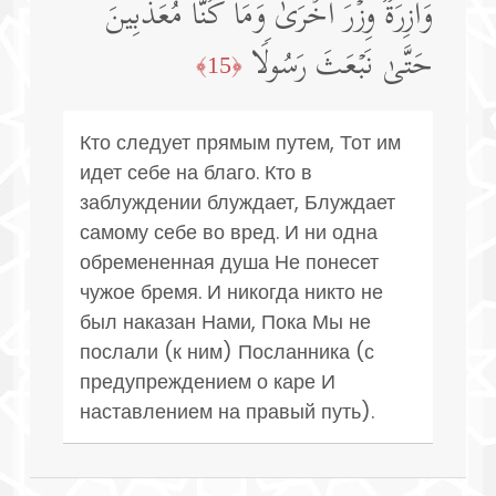
وَازِرَةࣱ وِزۡرَ أُخۡرَىٰۗ وَمَا كُنَّا مُعَذِّبِینَ
حَتَّىٰ نَبۡعَثَ رَسُولࣰا
﴿15﴾
Кто следует прямым путем, Тот им
идет себе на благо. Кто в
заблуждении блуждает, Блуждает
самому себе во вред. И ни одна
обремененная душа Не понесет
чужое бремя. И никогда никто не
был наказан Нами, Пока Мы не
послали (к ним) Посланника (с
предупреждением о каре И
наставлением на правый путь).