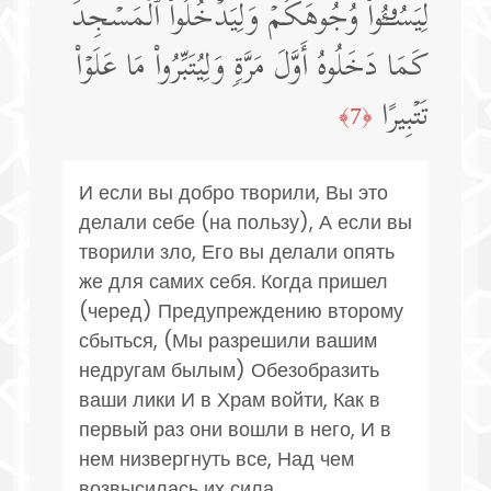
لِیَسُـࣳۤـُٔوا۟ وُجُوهَكُمۡ وَلِیَدۡخُلُوا۟ ٱلۡمَسۡجِدَ
كَمَا دَخَلُوهُ أَوَّلَ مَرَّةࣲ وَلِیُتَبِّرُوا۟ مَا عَلَوۡا۟
تَتۡبِیرًا
﴿7﴾
И если вы добро творили, Вы это
делали себе (на пользу), А если вы
творили зло, Его вы делали опять
же для самих себя. Когда пришел
(черед) Предупреждению второму
сбыться, (Мы разрешили вашим
недругам былым) Обезобразить
ваши лики И в Храм войти, Как в
первый раз они вошли в него, И в
нем низвергнуть все, Над чем
возвысилась их сила.