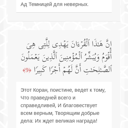
Ад Темницей для неверных.
إِنَّ هَـٰذَا ٱلۡقُرۡءَانَ یَهۡدِی لِلَّتِی هِیَ
أَقۡوَمُ وَیُبَشِّرُ ٱلۡمُؤۡمِنِینَ ٱلَّذِینَ یَعۡمَلُونَ
ٱلصَّـٰلِحَـٰتِ أَنَّ لَهُمۡ أَجۡرࣰا كَبِیرࣰا
﴿9﴾
Этот Коран, поистине, ведет к тому,
Что праведней всего и
справедливей, И благовествует
всем верным, Творящим добрые
дела: Их ждет великая награда!