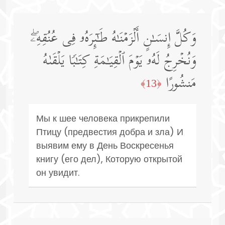
وَكُلَّ إِنسَـٰنٍ أَلۡزَمۡنَـٰهُ طَـٰۤىِٕرَهُۥ فِی عُنُقِهِۦۖ
وَنُخۡرِجُ لَهُۥ یَوۡمَ ٱلۡقِیَـٰمَةِ كِتَـٰبࣰا یَلۡقَىٰهُ
مَنشُورًا
﴿13﴾
Мы к шее человека прикрепили
Птицу (предвестия добра и зла) И
выявим ему в День Воскресенья
книгу (его дел), Которую открытой
он увидит.