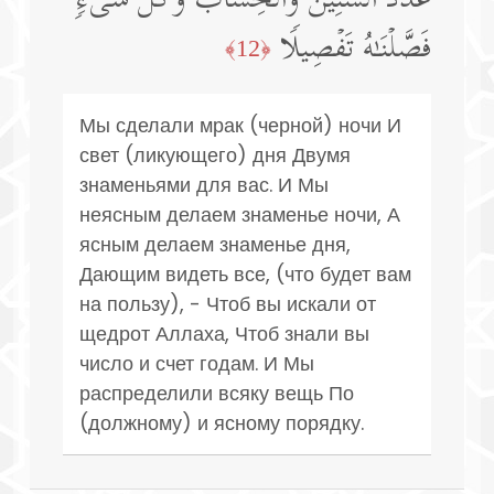
عَدَدَ ٱلسِّنِینَ وَٱلۡحِسَابَۚ وَكُلَّ شَیۡءࣲ
فَصَّلۡنَـٰهُ تَفۡصِیلࣰا
﴿12﴾
Мы сделали мрак (черной) ночи И
свет (ликующего) дня Двумя
знаменьями для вас. И Мы
неясным делаем знаменье ночи, А
ясным делаем знаменье дня,
Дающим видеть все, (что будет вам
на пользу), - Чтоб вы искали от
щедрот Аллаха, Чтоб знали вы
число и счет годам. И Мы
распределили всяку вещь По
(должному) и ясному порядку.