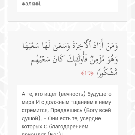
жалкий.
وَمَنۡ أَرَادَ ٱلۡـَٔاخِرَةَ وَسَعَىٰ لَهَا سَعۡیَهَا
وَهُوَ مُؤۡمِنࣱ فَأُو۟لَـٰۤىِٕكَ كَانَ سَعۡیُهُم
مَّشۡكُورࣰا
﴿19﴾
А те, кто ищет (вечность) будущего
мира И с должным тщанием к нему
стремится, Предавшись (Богу всей
душой), - Они есть те, усердие
которых С благодарением
приемлет (Бог)!