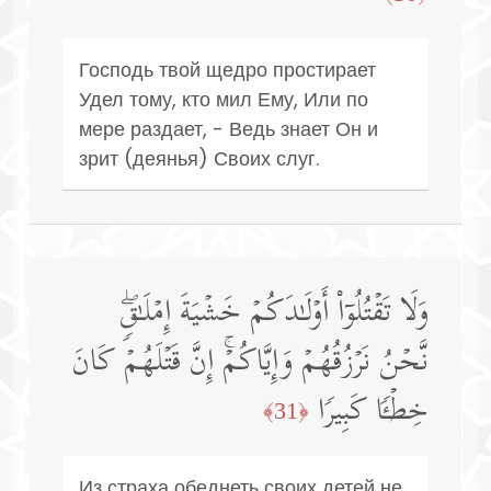
Господь твой щедро простирает
Удел тому, кто мил Ему, Или по
мере раздает, - Ведь знает Он и
зрит (деянья) Своих слуг.
وَلَا تَقۡتُلُوۤا۟ أَوۡلَـٰدَكُمۡ خَشۡیَةَ إِمۡلَـٰقࣲۖ
نَّحۡنُ نَرۡزُقُهُمۡ وَإِیَّاكُمۡۚ إِنَّ قَتۡلَهُمۡ كَانَ
خِطۡـࣰٔا كَبِیرࣰا
﴿31﴾
Из страха обеднеть своих детей не