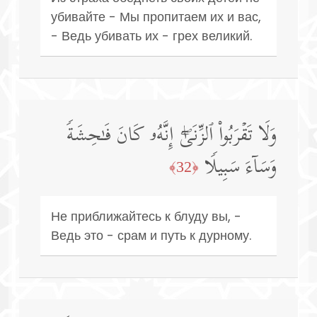
убивайте - Мы пропитаем их и вас,
- Ведь убивать их - грех великий.
وَلَا تَقۡرَبُوا۟ ٱلزِّنَىٰۤۖ إِنَّهُۥ كَانَ فَـٰحِشَةࣰ
وَسَاۤءَ سَبِیلࣰا
﴿32﴾
Не приближайтесь к блуду вы, -
Ведь это - срам и путь к дурному.