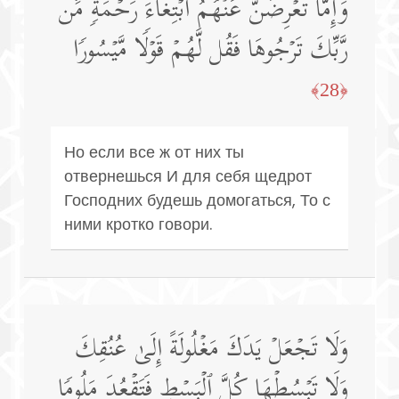
وَإِمَّا تُعۡرِضَنَّ عَنۡهُمُ ٱبۡتِغَاۤءَ رَحۡمَةࣲ مِّن
رَّبِّكَ تَرۡجُوهَا فَقُل لَّهُمۡ قَوۡلࣰا مَّیۡسُورࣰا
﴿28﴾
Но если все ж от них ты
отвернешься И для себя щедрот
Господних будешь домогаться, То с
ними кротко говори.
وَلَا تَجۡعَلۡ یَدَكَ مَغۡلُولَةً إِلَىٰ عُنُقِكَ
وَلَا تَبۡسُطۡهَا كُلَّ ٱلۡبَسۡطِ فَتَقۡعُدَ مَلُومࣰا