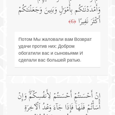
وَأَمۡدَدۡنَـٰكُم بِأَمۡوَ ٰ⁠لࣲ وَبَنِینَ وَجَعَلۡنَـٰكُمۡ
أَكۡثَرَ نَفِیرًا
﴿6﴾
Потом Мы жаловали вам Возврат
удачи против них: Добром
обогатили вас и сыновьями И
сделали вас большей ратью.
إِنۡ أَحۡسَنتُمۡ أَحۡسَنتُمۡ لِأَنفُسِكُمۡۖ وَإِنۡ
أَسَأۡتُمۡ فَلَهَاۚ فَإِذَا جَاۤءَ وَعۡدُ ٱلۡـَٔاخِرَةِ