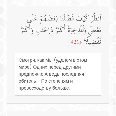
ٱنظُرۡ كَیۡفَ فَضَّلۡنَا بَعۡضَهُمۡ عَلَىٰ
بَعۡضࣲۚ وَلَلۡـَٔاخِرَةُ أَكۡبَرُ دَرَجَـٰتࣲ وَأَكۡبَرُ
تَفۡضِیلࣰا
﴿21﴾
Смотри, как Мы (уделом в этом
мире) Одних перед другими
предпочли; А ведь последняя
обитель - По степеням и
превосходству больше.