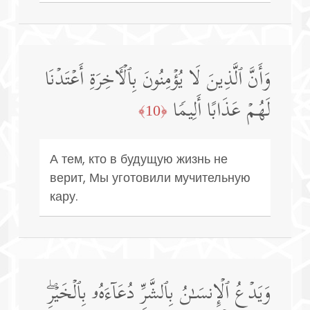
وَأَنَّ ٱلَّذِینَ لَا یُؤۡمِنُونَ بِٱلۡـَٔاخِرَةِ أَعۡتَدۡنَا
لَهُمۡ عَذَابًا أَلِیمࣰا
﴿10﴾
А тем, кто в будущую жизнь не
верит, Мы уготовили мучительную
кару.
وَیَدۡعُ ٱلۡإِنسَـٰنُ بِٱلشَّرِّ دُعَاۤءَهُۥ بِٱلۡخَیۡرِۖ