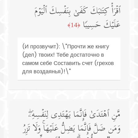
ٱقۡرَأۡ كِتَـٰبَكَ كَفَىٰ بِنَفۡسِكَ ٱلۡیَوۡمَ
عَلَیۡكَ حَسِیبࣰا
﴿14﴾
(И прозвучит): \"Прочти же книгу
(дел) твоих! Тебе достаточно в
самом себе Составить счет (грехов
для воздаянья)!\"
مَّنِ ٱهۡتَدَىٰ فَإِنَّمَا یَهۡتَدِی لِنَفۡسِهِۦۖ
وَمَن ضَلَّ فَإِنَّمَا یَضِلُّ عَلَیۡهَاۚ وَلَا تَزِرُ