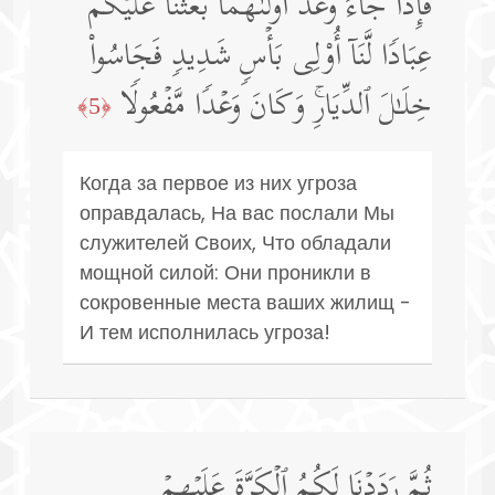
فَإِذَا جَاۤءَ وَعۡدُ أُولَىٰهُمَا بَعَثۡنَا عَلَیۡكُمۡ
عِبَادࣰا لَّنَاۤ أُو۟لِی بَأۡسࣲ شَدِیدࣲ فَجَاسُوا۟
خِلَـٰلَ ٱلدِّیَارِۚ وَكَانَ وَعۡدࣰا مَّفۡعُولࣰا
﴿5﴾
Когда за первое из них угроза
оправдалась, На вас послали Мы
служителей Своих, Что обладали
мощной силой: Они проникли в
сокровенные места ваших жилищ -
И тем исполнилась угроза!
ثُمَّ رَدَدۡنَا لَكُمُ ٱلۡكَرَّةَ عَلَیۡهِمۡ