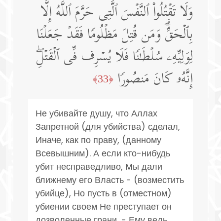
وَلَا تَقۡتُلُوا۟ ٱلنَّفۡسَ ٱلَّتِی حَرَّمَ ٱللَّهُ إِلَّا
بِٱلۡحَقِّۗ وَمَن قُتِلَ مَظۡلُومࣰا فَقَدۡ جَعَلۡنَا
لِوَلِیِّهِۦ سُلۡطَـٰنࣰا فَلَا یُسۡرِف فِّی ٱلۡقَتۡلِۖ
إِنَّهُۥ كَانَ مَنصُورࣰا
﴿33﴾
Не убивайте душу, что Аллах
Запретной (для убийства) сделал,
Иначе, как по праву, (данному
Всевышним). А если кто-нибудь
убит несправедливо, Мы дали
ближнему его Власть - (возместить
убийце), Но пусть в (отместном)
убиении своем Не преступает он
дозволенные грани, - Ему ведь,