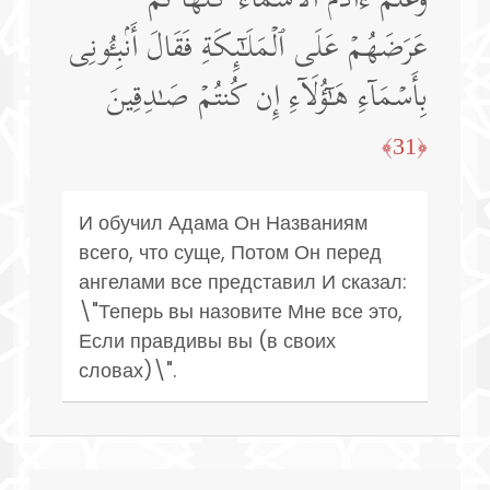
وَعَلَّمَ ءَادَمَ ٱلۡأَسۡمَاۤءَ كُلَّهَا ثُمَّ
عَرَضَهُمۡ عَلَى ٱلۡمَلَـٰۤىِٕكَةِ فَقَالَ أَنۢبِـُٔونِی
بِأَسۡمَاۤءِ هَـٰۤؤُلَاۤءِ إِن كُنتُمۡ صَـٰدِقِینَ
﴿31﴾
И обучил Адама Он Названиям
всего, что суще, Потом Он перед
ангелами все представил И сказал:
\"Теперь вы назовите Мне все это,
Если правдивы вы (в своих
словах)\".