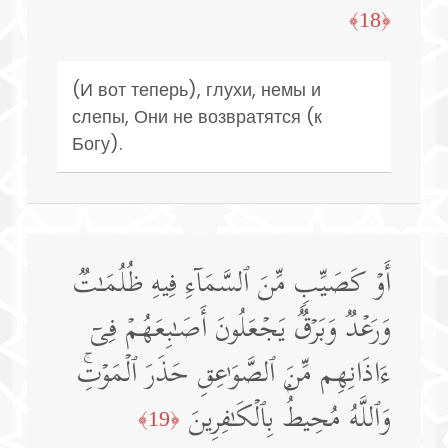
﴿18﴾
(И вот теперь), глухи, немы и
слепы, Они не возвратятся (к
Богу).
أَوۡ كَصَیِّبࣲ مِّنَ ٱلسَّمَاۤءِ فِیهِ ظُلُمَـٰتࣱ
وَرَعۡدࣱ وَبَرۡقࣱ یَجۡعَلُونَ أَصَـٰبِعَهُمۡ فِیۤ
ءَاذَانِهِم مِّنَ ٱلصَّوَ ٰ⁠عِقِ حَذَرَ ٱلۡمَوۡتِۚ
وَٱللَّهُ مُحِیطُۢ بِٱلۡكَـٰفِرِینَ
﴿19﴾