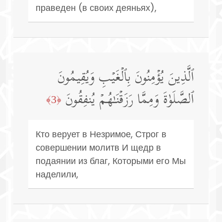
праведен (в своих деяньях),
ٱلَّذِینَ یُؤۡمِنُونَ بِٱلۡغَیۡبِ وَیُقِیمُونَ
ٱلصَّلَوٰةَ وَمِمَّا رَزَقۡنَـٰهُمۡ یُنفِقُونَ
﴿3﴾
Кто верует в Незримое, Строг в
совершении молитв И щедр в
подаянии из благ, Которыми его Мы
наделили,