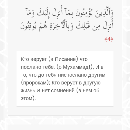
وَٱلَّذِینَ یُؤۡمِنُونَ بِمَاۤ أُنزِلَ إِلَیۡكَ وَمَاۤ
أُنزِلَ مِن قَبۡلِكَ وَبِٱلۡـَٔاخِرَةِ هُمۡ یُوقِنُونَ
﴿4﴾
Кто верует (в Писание) что
послано тебе, (о Мухаммад!), И в
то, что до тебя ниспослано другим
(пророкам); Кто верует в другую
жизнь И нет сомнений (в нем об
этом).