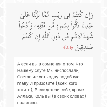
وَإِن كُنتُمۡ فِی رَیۡبࣲ مِّمَّا نَزَّلۡنَا عَلَىٰ
عَبۡدِنَا فَأۡتُوا۟ بِسُورَةࣲ مِّن مِّثۡلِهِۦ وَٱدۡعُوا۟
شُهَدَاۤءَكُم مِّن دُونِ ٱللَّهِ إِن كُنتُمۡ
صَـٰدِقِینَ
﴿23﴾
А если вы в сомнении о том, Что
Нашему слуге Мы ниспослали,
Составьте хоть одну подобную
главу И призовите (всех, кого
хотите), В свидетели себе, кроме
Аллаха, Коль вы (в своих словах)
правдивы.