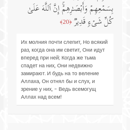
بِسَمۡعِهِمۡ وَأَبۡصَـٰرِهِمۡۚ إِنَّ ٱللَّهَ عَلَىٰ
كُلِّ شَیۡءࣲ قَدِیرࣱ
﴿20﴾
Их молния почти слепит, Но всякий
раз, когда она им светит, Они идут
вперед при ней; Когда же тьма
спадет на них, Они недвижно
замирают. И будь на то веление
Аллаха, Он отнял бы и слух, и
зрение у них, - Ведь всемогущ
Аллах над всем!