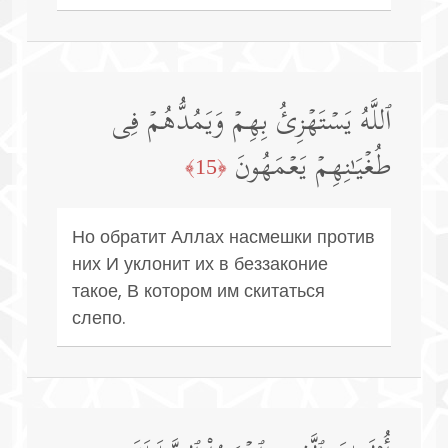
ٱللَّهُ یَسۡتَهۡزِئُ بِهِمۡ وَیَمُدُّهُمۡ فِی
طُغۡیَـٰنِهِمۡ یَعۡمَهُونَ
﴿15﴾
Но обратит Аллах насмешки против
них И уклонит их в беззаконие
такое, В котором им скитаться
слепо.