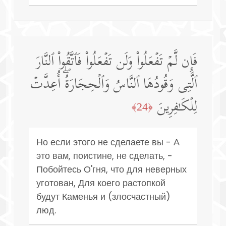
فَإِن لَّمۡ تَفۡعَلُوا۟ وَلَن تَفۡعَلُوا۟ فَٱتَّقُوا۟ ٱلنَّارَ
ٱلَّتِی وَقُودُهَا ٱلنَّاسُ وَٱلۡحِجَارَةُۖ أُعِدَّتۡ
لِلۡكَـٰفِرِینَ
﴿24﴾
Но если этого не сделаете вы - А
это вам, поистине, не сделать, -
Побойтесь О'гня, что для неверных
уготован, Для коего растопкой
будут Каменья и (злосчастный)
люд.