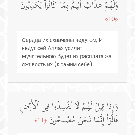
وَلَهُمۡ عَذَابٌ أَلِیمُۢ بِمَا كَانُوا۟ یَكۡذِبُونَ
﴿10﴾
Сердца их схвачены недугом, И
недуг сей Аллах усилит.
Мучительною будет их расплата За
лживость их (к самим себе).
وَإِذَا قِیلَ لَهُمۡ لَا تُفۡسِدُوا۟ فِی ٱلۡأَرۡضِ
قَالُوۤا۟ إِنَّمَا نَحۡنُ مُصۡلِحُونَ
﴿11﴾