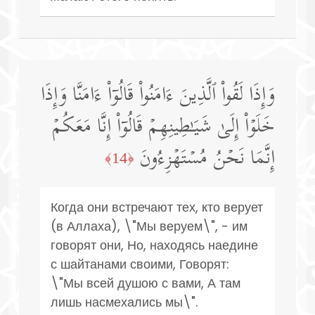
وَإِذَا لَقُوا۟ ٱلَّذِینَ ءَامَنُوا۟ قَالُوۤا۟ ءَامَنَّا وَإِذَا
خَلَوۡا۟ إِلَىٰ شَیَـٰطِینِهِمۡ قَالُوۤا۟ إِنَّا مَعَكُمۡ
إِنَّمَا نَحۡنُ مُسۡتَهۡزِءُونَ
﴿14﴾
Когда они встречают тех, кто верует
(в Аллаха), \"Мы веруем\", - им
говорят они, Но, находясь наедине
с шайтанами своими, Говорят:
\"Мы всей душою с вами, А там
лишь насмехались мы\".