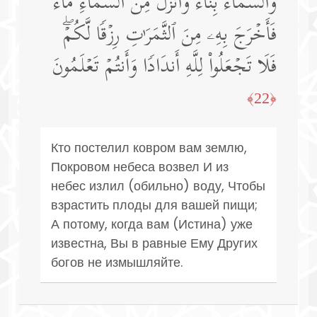
وَٱلسَّمَاۤءَ بِنَاۤءࣰ وَأَنزَلَ مِنَ ٱلسَّمَاۤءِ مَاۤءࣰ
فَأَخۡرَجَ بِهِۦ مِنَ ٱلثَّمَرَ ٰ⁠تِ رِزۡقࣰا لَّكُمۡۖ
فَلَا تَجۡعَلُوا۟ لِلَّهِ أَندَادࣰا وَأَنتُمۡ تَعۡلَمُونَ
﴿22﴾
Кто постелил ковром вам землю,
Покровом небеса возвел И из
небес излил (обильно) воду, Чтобы
взрастить плоды для вашей пищи;
А потому, когда вам (Истина) уже
известна, Вы в равные Ему Других
богов не измышляйте.