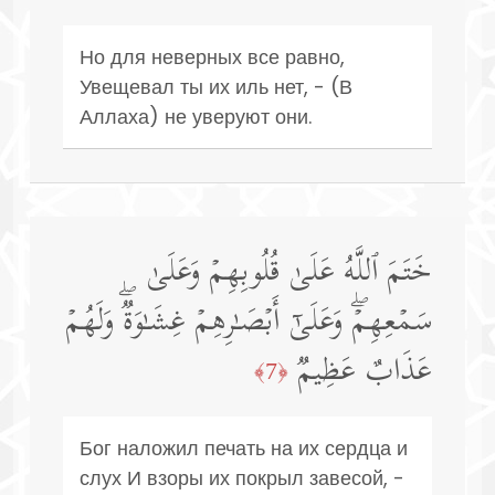
Но для неверных все равно,
Увещевал ты их иль нет, - (В
Аллаха) не уверуют они.
خَتَمَ ٱللَّهُ عَلَىٰ قُلُوبِهِمۡ وَعَلَىٰ
سَمۡعِهِمۡۖ وَعَلَىٰۤ أَبۡصَـٰرِهِمۡ غِشَـٰوَةࣱۖ وَلَهُمۡ
عَذَابٌ عَظِیمࣱ
﴿7﴾
Бог наложил печать на их сердца и
слух И взоры их покрыл завесой, -