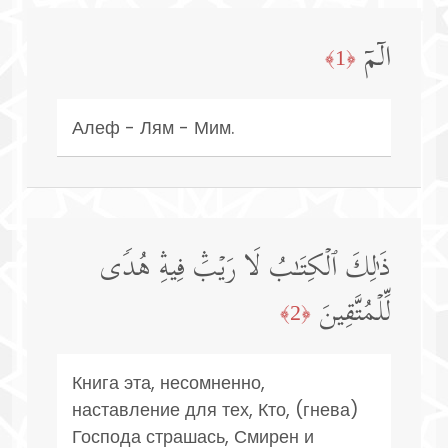
الۤمۤ
﴿1﴾
Алеф - Лям - Мим.
ذَ ٰ⁠لِكَ ٱلۡكِتَـٰبُ لَا رَیۡبَۛ فِیهِۛ هُدࣰى
لِّلۡمُتَّقِینَ
﴿2﴾
Книга эта, несомненно,
наставление для тех, Кто, (гнева)
Господа страшась, Смирен и