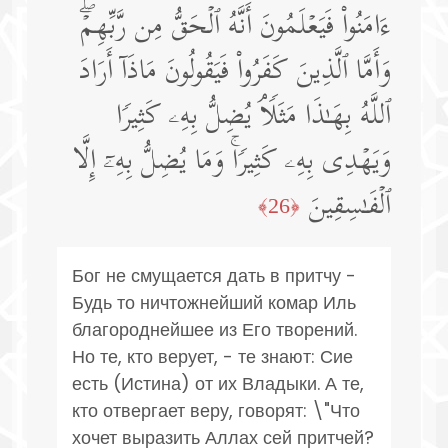
ءَامَنُوا۟ فَیَعۡلَمُونَ أَنَّهُ ٱلۡحَقُّ مِن رَّبِّهِمۡۖ
وَأَمَّا ٱلَّذِینَ كَفَرُوا۟ فَیَقُولُونَ مَاذَاۤ أَرَادَ
ٱللَّهُ بِهَـٰذَا مَثَلࣰاۘ یُضِلُّ بِهِۦ كَثِیرࣰا
وَیَهۡدِی بِهِۦ كَثِیرࣰاۚ وَمَا یُضِلُّ بِهِۦۤ إِلَّا
ٱلۡفَـٰسِقِینَ
﴿26﴾
Бог не смущается дать в притчу -
Будь то ничтожнейший комар Иль
благороднейшее из Его творений.
Но те, кто верует, - те знают: Сие
есть (Истина) от их Владыки. А те,
кто отвергает веру, говорят: \"Что
хочет выразить Аллах сей притчей?