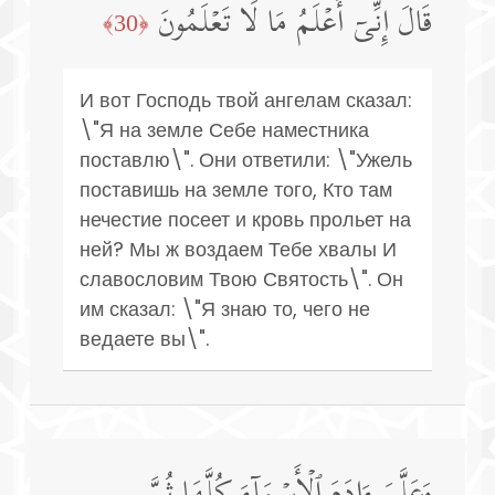
قَالَ إِنِّیۤ أَعۡلَمُ مَا لَا تَعۡلَمُونَ
﴿30﴾
И вот Господь твой ангелам сказал:
\"Я на земле Себе наместника
поставлю\". Они ответили: \"Ужель
поставишь на земле того, Кто там
нечестие посеет и кровь прольет на
ней? Мы ж воздаем Тебе хвалы И
славословим Твою Святость\". Он
им сказал: \"Я знаю то, чего не
ведаете вы\".