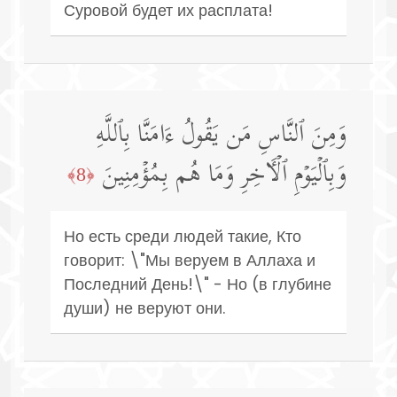
Суровой будет их расплата!
وَمِنَ ٱلنَّاسِ مَن یَقُولُ ءَامَنَّا بِٱللَّهِ
وَبِٱلۡیَوۡمِ ٱلۡـَٔاخِرِ وَمَا هُم بِمُؤۡمِنِینَ
﴿8﴾
Но есть среди людей такие, Кто
говорит: \"Мы веруем в Аллаха и
Последний День!\" - Но (в глубине
души) не веруют они.