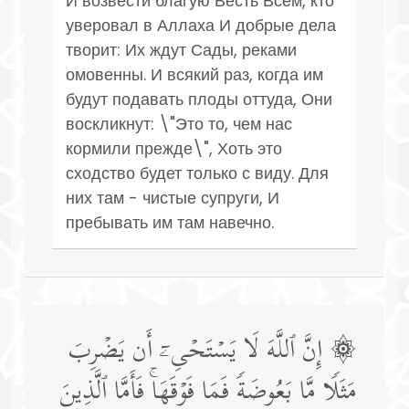
И возвести благую Весть Всем, кто
уверовал в Аллаха И добрые дела
творит: Их ждут Сады, реками
омовенны. И всякий раз, когда им
будут подавать плоды оттуда, Они
воскликнут: \"Это то, чем нас
кормили прежде\", Хоть это
сходство будет только с виду. Для
них там - чистые супруги, И
пребывать им там навечно.
۞ إِنَّ ٱللَّهَ لَا یَسۡتَحۡیِۦۤ أَن یَضۡرِبَ
مَثَلࣰا مَّا بَعُوضَةࣰ فَمَا فَوۡقَهَاۚ فَأَمَّا ٱلَّذِینَ