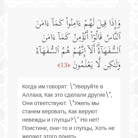
وَإِذَا قِیلَ لَهُمۡ ءَامِنُوا۟ كَمَاۤ ءَامَنَ
ٱلنَّاسُ قَالُوۤا۟ أَنُؤۡمِنُ كَمَاۤ ءَامَنَ
ٱلسُّفَهَاۤءُۗ أَلَاۤ إِنَّهُمۡ هُمُ ٱلسُّفَهَاۤءُ
وَلَـٰكِن لَّا یَعۡلَمُونَ
﴿13﴾
Когда им говорят: \"Уверуйте в
Аллаха, Как это сделали другие\",
Они ответствуют: \"Ужель мы
станем веровать, Как веруют
невежды и глупцы?\" Но нет!
Поистине, они-то и глупцы, Хоть не
желают этого понять.