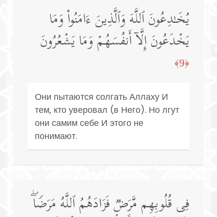
یُخَـٰدِعُونَ ٱللَّهَ وَٱلَّذِینَ ءَامَنُوا۟ وَمَا
یَخۡدَعُونَ إِلَّاۤ أَنفُسَهُمۡ وَمَا یَشۡعُرُونَ
﴿9﴾
Они пытаются солгать Аллаху И
тем, кто уверовал (в Него). Но лгут
они самим себе И этого не
понимают.
فِی قُلُوبِهِم مَّرَضࣱ فَزَادَهُمُ ٱللَّهُ مَرَضࣰاۖ