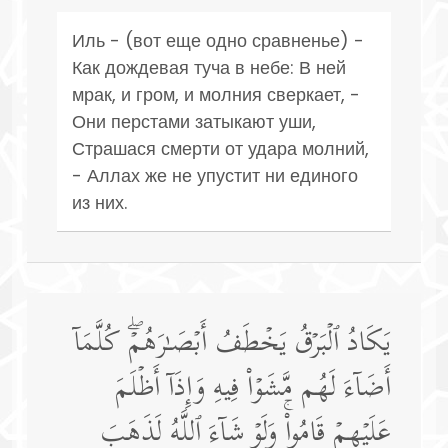
Иль - (вот еще одно сравненье) -
Как дождевая туча в небе: В ней
мрак, и гром, и молния сверкает, -
Они перстами затыкают уши,
Страшася смерти от удара молний,
- Аллах же не упустит ни единого
из них.
یَكَادُ ٱلۡبَرۡقُ یَخۡطَفُ أَبۡصَـٰرَهُمۡۖ كُلَّمَاۤ
أَضَاۤءَ لَهُم مَّشَوۡا۟ فِیهِ وَإِذَاۤ أَظۡلَمَ
عَلَیۡهِمۡ قَامُوا۟ۚ وَلَوۡ شَاۤءَ ٱللَّهُ لَذَهَبَ