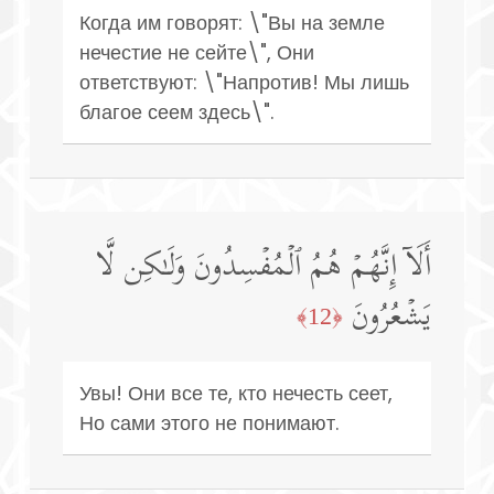
Когда им говорят: \"Вы на земле
нечестие не сейте\", Они
ответствуют: \"Напротив! Мы лишь
благое сеем здесь\".
أَلَاۤ إِنَّهُمۡ هُمُ ٱلۡمُفۡسِدُونَ وَلَـٰكِن لَّا
یَشۡعُرُونَ
﴿12﴾
Увы! Они все те, кто нечесть сеет,
Но сами этого не понимают.