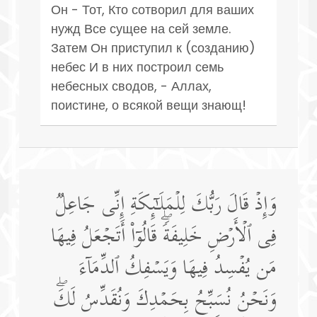
Он - Тот, Кто сотворил для ваших
нужд Все сущее на сей земле.
Затем Он приступил к (созданию)
небес И в них построил семь
небесных сводов, - Аллах,
поистине, о всякой вещи знающ!
وَإِذۡ قَالَ رَبُّكَ لِلۡمَلَـٰۤىِٕكَةِ إِنِّی جَاعِلࣱ
فِی ٱلۡأَرۡضِ خَلِیفَةࣰۖ قَالُوۤا۟ أَتَجۡعَلُ فِیهَا
مَن یُفۡسِدُ فِیهَا وَیَسۡفِكُ ٱلدِّمَاۤءَ
وَنَحۡنُ نُسَبِّحُ بِحَمۡدِكَ وَنُقَدِّسُ لَكَۖ