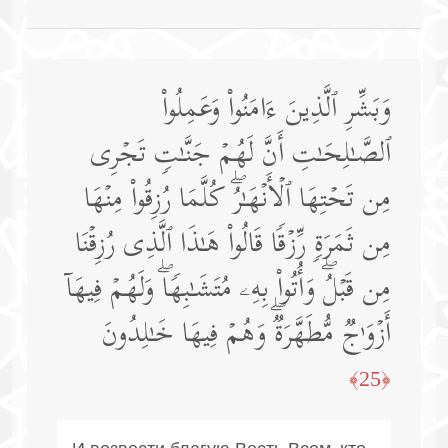
وَبَشِّرِ ٱلَّذِینَ ءَامَنُوا۟ وَعَمِلُوا۟
ٱلصَّـٰلِحَـٰتِ أَنَّ لَهُمۡ جَنَّـٰتࣲ تَجۡرِی
مِن تَحۡتِهَا ٱلۡأَنۡهَـٰرُۖ كُلَّمَا رُزِقُوا۟ مِنۡهَا
مِن ثَمَرَةࣲ رِّزۡقࣰا قَالُوا۟ هَـٰذَا ٱلَّذِی رُزِقۡنَا
مِن قَبۡلُۖ وَأُتُوا۟ بِهِۦ مُتَشَـٰبِهࣰاۖ وَلَهُمۡ فِیهَاۤ
أَزۡوَ ٰ⁠جࣱ مُّطَهَّرَةࣱۖ وَهُمۡ فِیهَا خَـٰلِدُونَ
﴿25﴾