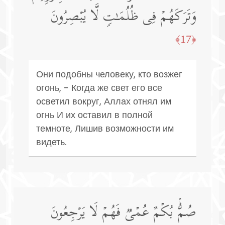
وَتَرَكَهُمۡ فِی ظُلُمَـٰتࣲ لَّا یُبۡصِرُونَ
﴿17﴾
Они подобны человеку, кто возжег
огонь, - Когда же свет его все
осветил вокруг, Аллах отнял им
огнь И их оставил в полной
темноте, Лишив возможности им
видеть.
صُمُّۢ بُكۡمٌ عُمۡیࣱ فَهُمۡ لَا یَرۡجِعُونَ