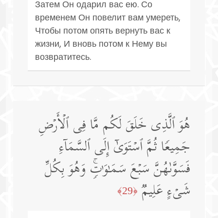
Затем Он одарил вас ею. Со
временем Он повелит вам умереть,
Чтобы потом опять вернуть вас к
жизни, И вновь потом к Нему вы
возвратитесь.
هُوَ ٱلَّذِی خَلَقَ لَكُم مَّا فِی ٱلۡأَرۡضِ
جَمِیعࣰا ثُمَّ ٱسۡتَوَىٰۤ إِلَى ٱلسَّمَاۤءِ
فَسَوَّىٰهُنَّ سَبۡعَ سَمَـٰوَ ٰ⁠تࣲۚ وَهُوَ بِكُلِّ
شَیۡءٍ عَلِیمࣱ
﴿29﴾