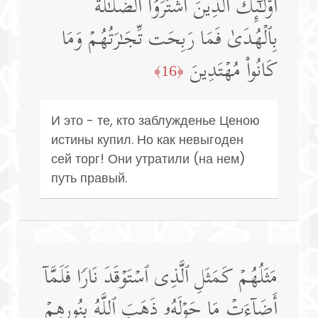
أُو۟لَـٰۤىِٕكَ ٱلَّذِینَ ٱشۡتَرَوُا۟ ٱلضَّلَـٰلَةَ
بِٱلۡهُدَىٰ فَمَا رَبِحَت تِّجَـٰرَتُهُمۡ وَمَا
كَانُوا۟ مُهۡتَدِینَ
﴿16﴾
И это - те, кто заблужденье Ценою
истины купил. Но как невыгоден
сей торг! Они утратили (на нем)
путь правый.
مَثَلُهُمۡ كَمَثَلِ ٱلَّذِی ٱسۡتَوۡقَدَ نَارࣰا فَلَمَّاۤ
أَضَاۤءَتۡ مَا حَوۡلَهُۥ ذَهَبَ ٱللَّهُ بِنُورِهِمۡ