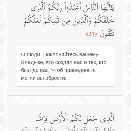
یَـٰۤأَیُّهَا ٱلنَّاسُ ٱعۡبُدُوا۟ رَبَّكُمُ ٱلَّذِی
خَلَقَكُمۡ وَٱلَّذِینَ مِن قَبۡلِكُمۡ لَعَلَّكُمۡ
تَتَّقُونَ
﴿21﴾
О люди! Поклоняйтесь вашему
Владыке, Кто создал вас и тех, кто
был до вас, Чтоб праведность
могли вы обрести;
ٱلَّذِی جَعَلَ لَكُمُ ٱلۡأَرۡضَ فِرَ ٰ⁠شࣰا