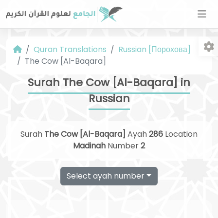
Quran Translations
Russian [Порохова]
The Cow [Al-Baqara]
Surah The Cow [Al-Baqara] in
Russian
Fo
Surah
The Cow [Al-Baqara]
Ayah
286
Location
Madinah
Number
2
Select ayah number