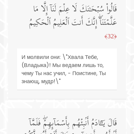
قَالُوا۟ سُبۡحَـٰنَكَ لَا عِلۡمَ لَنَاۤ إِلَّا مَا
عَلَّمۡتَنَاۤۖ إِنَّكَ أَنتَ ٱلۡعَلِیمُ ٱلۡحَكِیمُ
﴿32﴾
И молвили они: \"Хвала Тебе,
(Владыка)! Мы ведаем лишь то,
чему Ты нас учил, - Поистине, Ты
знающ, мудр!\"
قَالَ یَـٰۤـَٔادَمُ أَنۢبِئۡهُم بِأَسۡمَاۤىِٕهِمۡۖ فَلَمَّاۤ