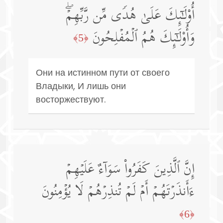
أُو۟لَـٰۤىِٕكَ عَلَىٰ هُدࣰى مِّن رَّبِّهِمۡۖ
وَأُو۟لَـٰۤىِٕكَ هُمُ ٱلۡمُفۡلِحُونَ
﴿5﴾
Они на истинном пути от своего
Владыки, И лишь они
восторжествуют.
إِنَّ ٱلَّذِینَ كَفَرُوا۟ سَوَاۤءٌ عَلَیۡهِمۡ
ءَأَنذَرۡتَهُمۡ أَمۡ لَمۡ تُنذِرۡهُمۡ لَا یُؤۡمِنُونَ
﴿6﴾