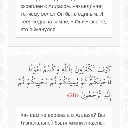
скреплен с Аллахом, Разъединяет
то, чему велел Он быть единым, И
сеет беды на земле, - Они - все те,
кто обманулся.
كَیۡفَ تَكۡفُرُونَ بِٱللَّهِ وَكُنتُمۡ أَمۡوَ ٰ⁠تࣰا
فَأَحۡیَـٰكُمۡۖ ثُمَّ یُمِیتُكُمۡ ثُمَّ یُحۡیِیكُمۡ ثُمَّ
إِلَیۡهِ تُرۡجَعُونَ
﴿28﴾
Как вам не веровать в Аллаха? Вы
(изначально) были жизни лишены.