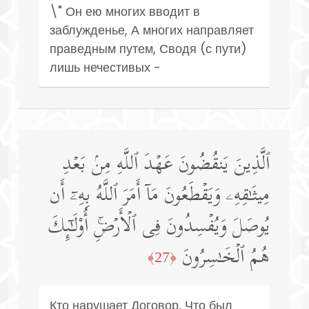
\" Он ею многих вводит в
заблужденье, А многих направляет
праведным путем, Сводя (с пути)
лишь нечестивых -
ٱلَّذِینَ یَنقُضُونَ عَهۡدَ ٱللَّهِ مِنۢ بَعۡدِ
مِیثَـٰقِهِۦ وَیَقۡطَعُونَ مَاۤ أَمَرَ ٱللَّهُ بِهِۦۤ أَن
یُوصَلَ وَیُفۡسِدُونَ فِی ٱلۡأَرۡضِۚ أُو۟لَـٰۤىِٕكَ
هُمُ ٱلۡخَـٰسِرُونَ
﴿27﴾
Кто нарушает Договор, Что был