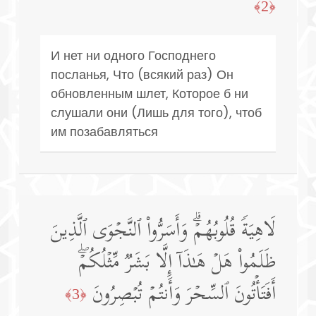
﴿2﴾
И нет ни одного Господнего
посланья, Что (всякий раз) Он
обновленным шлет, Которое б ни
слушали они (Лишь для того), чтоб
им позабавляться
لَاهِیَةࣰ قُلُوبُهُمۡۗ وَأَسَرُّوا۟ ٱلنَّجۡوَى ٱلَّذِینَ
ظَلَمُوا۟ هَلۡ هَـٰذَاۤ إِلَّا بَشَرࣱ مِّثۡلُكُمۡۖ
أَفَتَأۡتُونَ ٱلسِّحۡرَ وَأَنتُمۡ تُبۡصِرُونَ
﴿3﴾