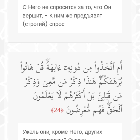
С Него не спросится за то, что Он
вершит, - К ним же предъявят
(строгий) спрос.
أَمِ ٱتَّخَذُوا۟ مِن دُونِهِۦۤ ءَالِهَةࣰۖ قُلۡ هَاتُوا۟
بُرۡهَـٰنَكُمۡۖ هَـٰذَا ذِكۡرُ مَن مَّعِیَ وَذِكۡرُ
مَن قَبۡلِیۚ بَلۡ أَكۡثَرُهُمۡ لَا یَعۡلَمُونَ
ٱلۡحَقَّۖ فَهُم مُّعۡرِضُونَ
﴿24﴾
Ужель они, кроме Него, других