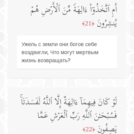
أَمِ ٱتَّخَذُوۤا۟ ءَالِهَةࣰ مِّنَ ٱلۡأَرۡضِ هُمۡ
یُنشِرُونَ
﴿21﴾
Ужель с земли они богов себе
воздвигли, Что могут мертвым
жизнь возвращать?
لَوۡ كَانَ فِیهِمَاۤ ءَالِهَةٌ إِلَّا ٱللَّهُ لَفَسَدَتَاۚ
فَسُبۡحَـٰنَ ٱللَّهِ رَبِّ ٱلۡعَرۡشِ عَمَّا
یَصِفُونَ
﴿22﴾