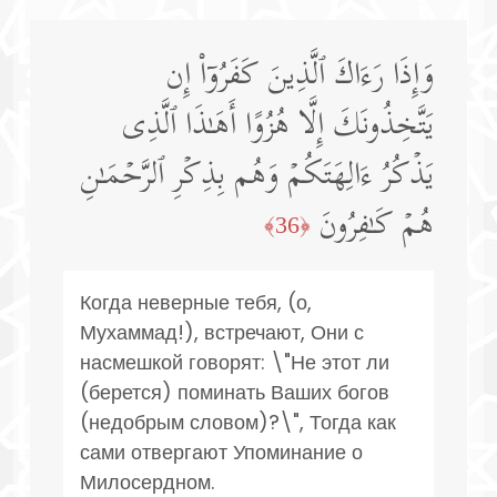
وَإِذَا رَءَاكَ ٱلَّذِینَ كَفَرُوۤا۟ إِن
یَتَّخِذُونَكَ إِلَّا هُزُوًا أَهَـٰذَا ٱلَّذِی
یَذۡكُرُ ءَالِهَتَكُمۡ وَهُم بِذِكۡرِ ٱلرَّحۡمَـٰنِ
هُمۡ كَـٰفِرُونَ
﴿36﴾
Когда неверные тебя, (о,
Мухаммад!), встречают, Они с
насмешкой говорят: \"Не этот ли
(берется) поминать Ваших богов
(недобрым словом)?\", Тогда как
сами отвергают Упоминание о
Милосердном.