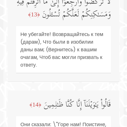
لَا تَرۡكُضُوا۟ وَٱرۡجِعُوۤا۟ إِلَىٰ مَاۤ أُتۡرِفۡتُمۡ فِیهِ
وَمَسَـٰكِنِكُمۡ لَعَلَّكُمۡ تُسۡـَٔلُونَ
﴿13﴾
Не убегайте! Возвращайтесь к тем
(дарам), Что были в изобилии
даны вам; (Вернитесь) к вашим
очагам, Чтоб вас могли призвать к
ответу.
قَالُوا۟ یَـٰوَیۡلَنَاۤ إِنَّا كُنَّا ظَـٰلِمِینَ
﴿14﴾
Они сказали: \"Горе нам! Поистине,