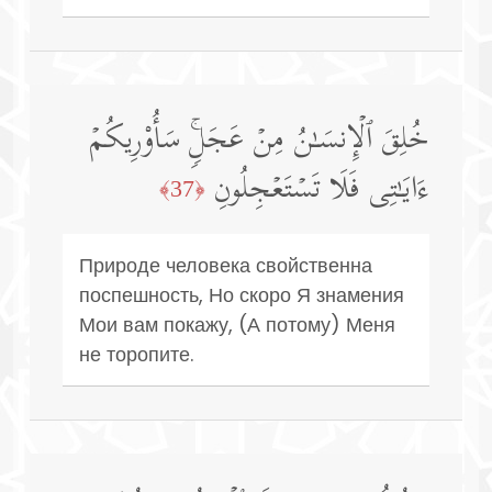
خُلِقَ ٱلۡإِنسَـٰنُ مِنۡ عَجَلࣲۚ سَأُو۟رِیكُمۡ
ءَایَـٰتِی فَلَا تَسۡتَعۡجِلُونِ
﴿37﴾
Природе человека свойственна
поспешность, Но скоро Я знамения
Мои вам покажу, (А потому) Меня
не торопите.