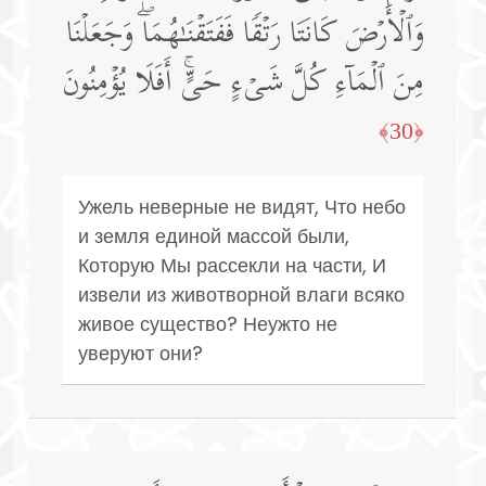
وَٱلۡأَرۡضَ كَانَتَا رَتۡقࣰا فَفَتَقۡنَـٰهُمَاۖ وَجَعَلۡنَا
مِنَ ٱلۡمَاۤءِ كُلَّ شَیۡءٍ حَیٍّۚ أَفَلَا یُؤۡمِنُونَ
﴿30﴾
Ужель неверные не видят, Что небо
и земля единой массой были,
Которую Мы рассекли на части, И
извели из животворной влаги всяко
живое существо? Неужто не
уверуют они?