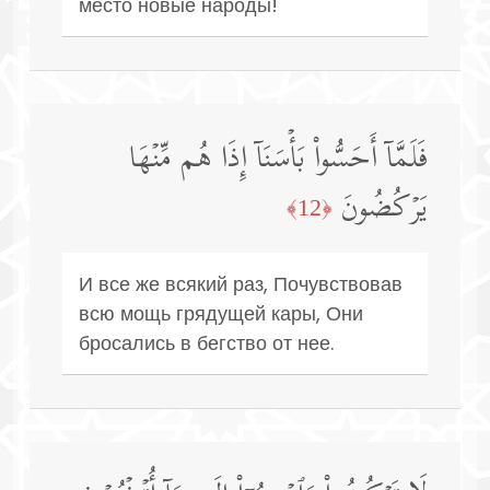
место новые народы!
فَلَمَّاۤ أَحَسُّوا۟ بَأۡسَنَاۤ إِذَا هُم مِّنۡهَا
یَرۡكُضُونَ
﴿12﴾
И все же всякий раз, Почувствовав
всю мощь грядущей кары, Они
бросались в бегство от нее.