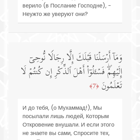
верило (в Послание Господне), -
Неужто же уверуют они?
وَمَاۤ أَرۡسَلۡنَا قَبۡلَكَ إِلَّا رِجَالࣰا نُّوحِیۤ
إِلَیۡهِمۡۖ فَسۡـَٔلُوۤا۟ أَهۡلَ ٱلذِّكۡرِ إِن كُنتُمۡ لَا
تَعۡلَمُونَ
﴿7﴾
И до тебя, (о Мухаммад!), Мы
посылали лишь людей, Которым
Откровение внушали. И если этого
не знаете вы сами, Спросите тех,