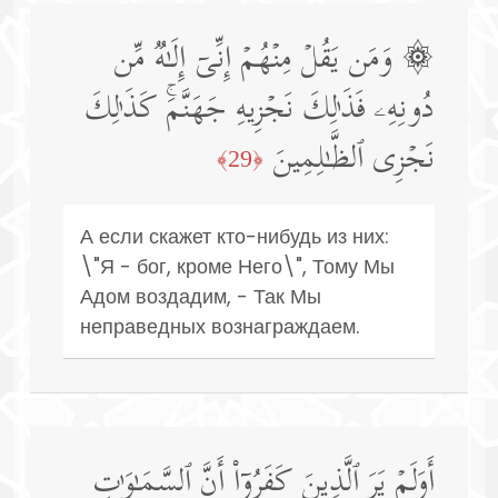
۞ وَمَن یَقُلۡ مِنۡهُمۡ إِنِّیۤ إِلَـٰهࣱ مِّن
دُونِهِۦ فَذَ ٰ⁠لِكَ نَجۡزِیهِ جَهَنَّمَۚ كَذَ ٰ⁠لِكَ
نَجۡزِی ٱلظَّـٰلِمِینَ
﴿29﴾
А если скажет кто-нибудь из них:
\"Я - бог, кроме Него\", Тому Мы
Адом воздадим, - Так Мы
неправедных вознаграждаем.
أَوَلَمۡ یَرَ ٱلَّذِینَ كَفَرُوۤا۟ أَنَّ ٱلسَّمَـٰوَ ٰ⁠تِ