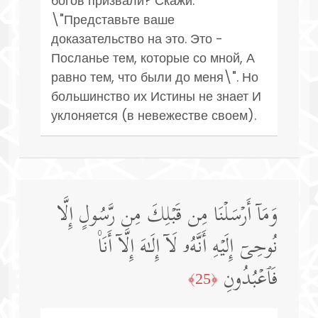
богов призвали? Скажи:
\"Представьте ваше
доказательство на это. Это -
Посланье тем, которые со мной, А
равно тем, что были до меня\". Но
большинство их Истины не знает И
уклоняется (в невежестве своем).
وَمَاۤ أَرۡسَلۡنَا مِن قَبۡلِكَ مِن رَّسُولٍ إِلَّا
نُوحِیۤ إِلَیۡهِ أَنَّهُۥ لَاۤ إِلَـٰهَ إِلَّاۤ أَنَا۠
فَٱعۡبُدُونِ
﴿25﴾