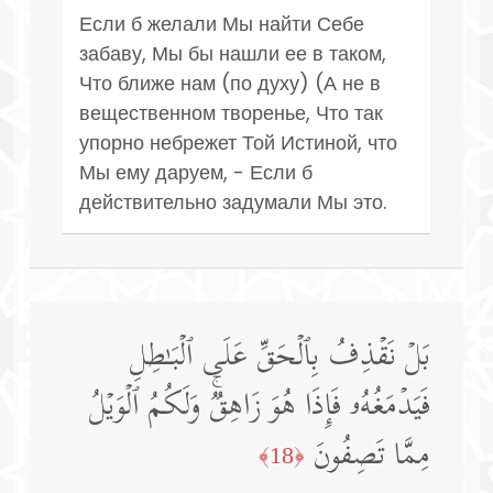
Если б желали Мы найти Себе
забаву, Мы бы нашли ее в таком,
Что ближе нам (по духу) (А не в
вещественном творенье, Что так
упорно небрежет Той Истиной, что
Мы ему даруем, - Если б
действительно задумали Мы это.
بَلۡ نَقۡذِفُ بِٱلۡحَقِّ عَلَى ٱلۡبَـٰطِلِ
فَیَدۡمَغُهُۥ فَإِذَا هُوَ زَاهِقࣱۚ وَلَكُمُ ٱلۡوَیۡلُ
مِمَّا تَصِفُونَ
﴿18﴾