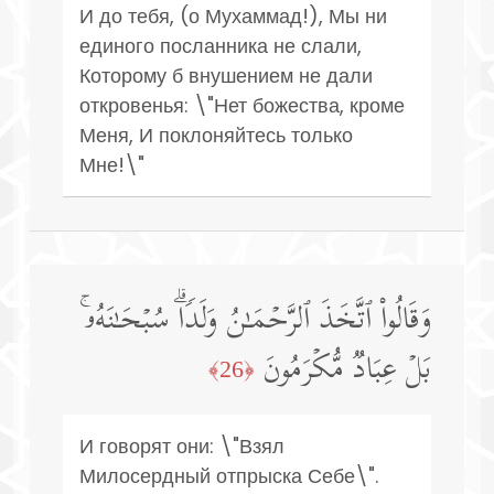
И до тебя, (о Мухаммад!), Мы ни
единого посланника не слали,
Которому б внушением не дали
откровенья: \"Нет божества, кроме
Меня, И поклоняйтесь только
Мне!\"
وَقَالُوا۟ ٱتَّخَذَ ٱلرَّحۡمَـٰنُ وَلَدࣰاۗ سُبۡحَـٰنَهُۥۚ
بَلۡ عِبَادࣱ مُّكۡرَمُونَ
﴿26﴾
И говорят они: \"Взял
Милосердный отпрыска Себе\".