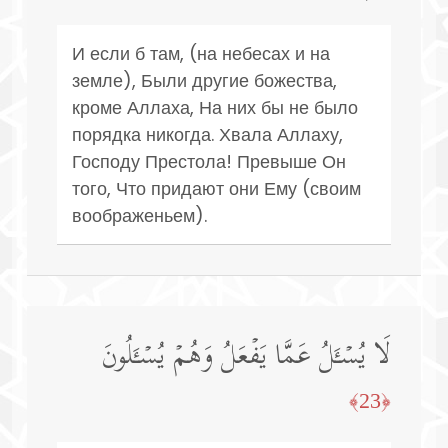
И если б там, (на небесах и на
земле), Были другие божества,
кроме Аллаха, На них бы не было
порядка никогда. Хвала Аллаху,
Господу Престола! Превыше Он
того, Что придают они Ему (своим
воображеньем).
لَا یُسۡـَٔلُ عَمَّا یَفۡعَلُ وَهُمۡ یُسۡـَٔلُونَ
﴿23﴾