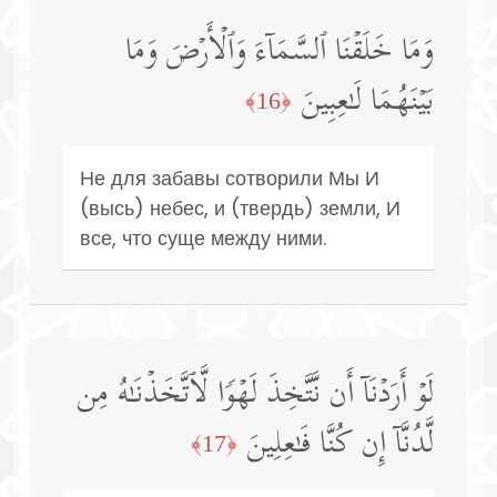
وَمَا خَلَقۡنَا ٱلسَّمَاۤءَ وَٱلۡأَرۡضَ وَمَا
بَیۡنَهُمَا لَـٰعِبِینَ
﴿16﴾
Не для забавы сотворили Мы И
(высь) небес, и (твердь) земли, И
все, что суще между ними.
لَوۡ أَرَدۡنَاۤ أَن نَّتَّخِذَ لَهۡوࣰا لَّٱتَّخَذۡنَـٰهُ مِن
لَّدُنَّاۤ إِن كُنَّا فَـٰعِلِینَ
﴿17﴾