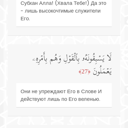
Субхан Алла! (Хвала Тебе!) Да это
- лишь высокочтимые служители
Его.
لَا یَسۡبِقُونَهُۥ بِٱلۡقَوۡلِ وَهُم بِأَمۡرِهِۦ
یَعۡمَلُونَ
﴿27﴾
Они не упреждают Его в Слове И
действуют лишь по Его веленью.