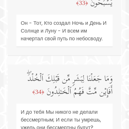
یَسۡبَحُونَ
﴿33﴾
Он - Тот, Кто создал Ночь и День И
Солнце и Луну - И всем им
начертал свой путь по небосводу.
وَمَا جَعَلۡنَا لِبَشَرࣲ مِّن قَبۡلِكَ ٱلۡخُلۡدَۖ
أَفَإِی۟ن مِّتَّ فَهُمُ ٱلۡخَـٰلِدُونَ
﴿34﴾
И до тебя Мы никого не делали
бессмертным; И если ты умрешь,
ужель они бессмертны будут?