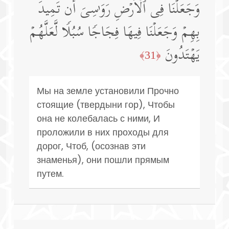
وَجَعَلۡنَا فِی ٱلۡأَرۡضِ رَوَ ٰ⁠سِیَ أَن تَمِیدَ
بِهِمۡ وَجَعَلۡنَا فِیهَا فِجَاجࣰا سُبُلࣰا لَّعَلَّهُمۡ
یَهۡتَدُونَ
﴿31﴾
Мы на земле установили Прочно
стоящие (твердыни гор), Чтобы
она не колебалась с ними, И
проложили в них проходы для
дорог, Чтоб, (осознав эти
знаменья), они пошли прямым
путем.