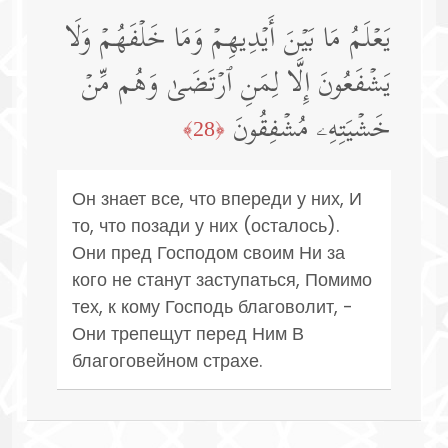
یَعۡلَمُ مَا بَیۡنَ أَیۡدِیهِمۡ وَمَا خَلۡفَهُمۡ وَلَا
یَشۡفَعُونَ إِلَّا لِمَنِ ٱرۡتَضَىٰ وَهُم مِّنۡ
خَشۡیَتِهِۦ مُشۡفِقُونَ
﴿28﴾
Он знает все, что впереди у них, И
то, что позади у них (осталось).
Они пред Господом своим Ни за
кого не станут заступаться, Помимо
тех, к кому Господь благоволит, -
Они трепещут перед Ним В
благоговейном страхе.