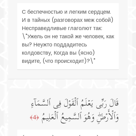
С беспечностью и легким сердцем.
И в тайных (разговорах меж собой)
Несправедливые глаголют так:
\"Ужель он не такой же человек, как
вы? Неужто поддадитесь
колдовству, Когда вы (ясно)
видите, (что происходит)?\"
قَالَ رَبِّی یَعۡلَمُ ٱلۡقَوۡلَ فِی ٱلسَّمَاۤءِ
وَٱلۡأَرۡضِۖ وَهُوَ ٱلسَّمِیعُ ٱلۡعَلِیمُ
﴿4﴾