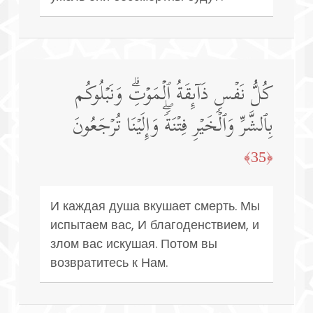
كُلُّ نَفۡسࣲ ذَاۤىِٕقَةُ ٱلۡمَوۡتِۗ وَنَبۡلُوكُم
بِٱلشَّرِّ وَٱلۡخَیۡرِ فِتۡنَةࣰۖ وَإِلَیۡنَا تُرۡجَعُونَ
﴿35﴾
И каждая душа вкушает смерть. Мы
испытаем вас, И благоденствием, и
злом вас искушая. Потом вы
возвратитесь к Нам.