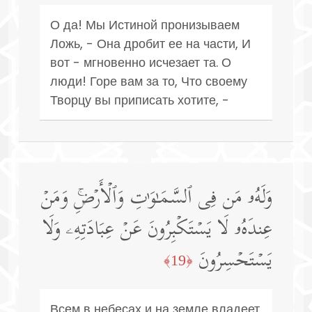
О да! Мы Истиной пронизываем
Ложь, - Она дробит ее на части, И
вот - мгновенно исчезает та. О
люди! Горе вам за то, Что своему
Творцу вы приписать хотите, -
وَلَهُۥ مَن فِی ٱلسَّمَـٰوَ ٰ⁠تِ وَٱلۡأَرۡضِۚ وَمَنۡ
عِندَهُۥ لَا یَسۡتَكۡبِرُونَ عَنۡ عِبَادَتِهِۦ وَلَا
یَسۡتَحۡسِرُونَ
﴿19﴾
Всем в небесах и на земле владеет