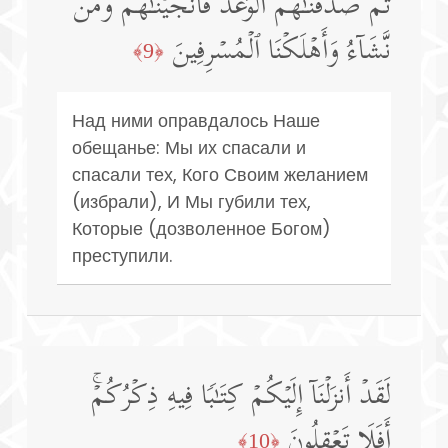
ثُمَّ صَدَقۡنَـٰهُمُ ٱلۡوَعۡدَ فَأَنجَیۡنَـٰهُمۡ وَمَن
نَّشَاۤءُ وَأَهۡلَكۡنَا ٱلۡمُسۡرِفِینَ
﴿9﴾
Над ними оправдалось Наше
обещанье: Мы их спасали и
спасали тех, Кого Своим желанием
(избрали), И Мы губили тех,
Которые (дозволенное Богом)
преступили.
لَقَدۡ أَنزَلۡنَاۤ إِلَیۡكُمۡ كِتَـٰبࣰا فِیهِ ذِكۡرُكُمۡۚ
أَفَلَا تَعۡقِلُونَ
﴿10﴾