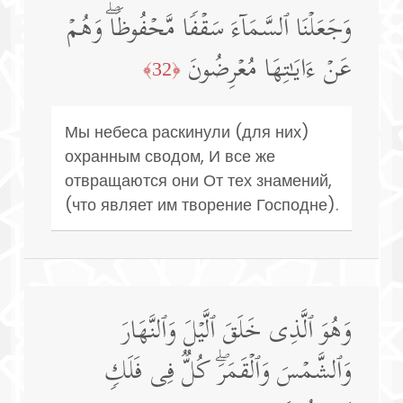
وَجَعَلۡنَا ٱلسَّمَاۤءَ سَقۡفࣰا مَّحۡفُوظࣰاۖ وَهُمۡ
عَنۡ ءَایَـٰتِهَا مُعۡرِضُونَ
﴿32﴾
Мы небеса раскинули (для них)
охранным сводом, И все же
отвращаются они От тех знамений,
(что являет им творение Господне).
وَهُوَ ٱلَّذِی خَلَقَ ٱلَّیۡلَ وَٱلنَّهَارَ
وَٱلشَّمۡسَ وَٱلۡقَمَرَۖ كُلࣱّ فِی فَلَكࣲ