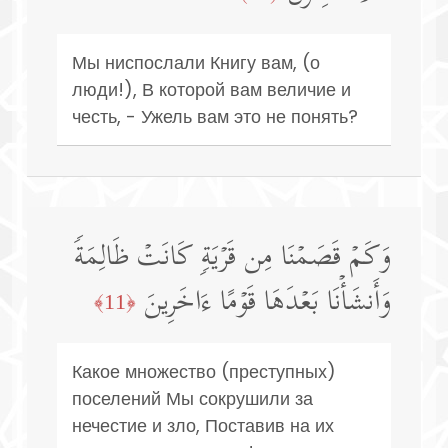
Мы ниспослали Книгу вам, (о
люди!), В которой вам величие и
честь, - Ужель вам это не понять?
وَكَمۡ قَصَمۡنَا مِن قَرۡیَةࣲ كَانَتۡ ظَالِمَةࣰ
وَأَنشَأۡنَا بَعۡدَهَا قَوۡمًا ءَاخَرِینَ
﴿11﴾
Какое множество (преступных)
поселений Мы сокрушили за
нечестие и зло, Поставив на их