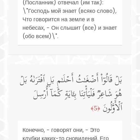
(Посланник) отвечал (им так):
\"Господь мой знает (всяко слово),
Что говорится на земле и в
небесах, - Он слышит (все) и знает
(обо всем)\".
بَلۡ قَالُوۤا۟ أَضۡغَـٰثُ أَحۡلَـٰمِۭ بَلِ ٱفۡتَرَىٰهُ بَلۡ
هُوَ شَاعِرࣱ فَلۡیَأۡتِنَا بِـَٔایَةࣲ كَمَاۤ أُرۡسِلَ
ٱلۡأَوَّلُونَ
﴿5﴾
Конечно, - говорят они, - Это
клубки каких-то сновидений. Его