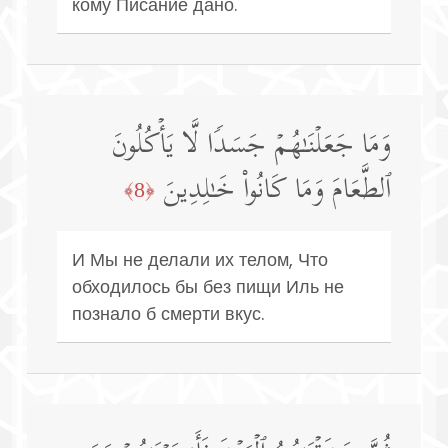
кому Писание дано.
وَمَا جَعَلۡنَـٰهُمۡ جَسَدࣰا لَّا یَأۡكُلُونَ
ٱلطَّعَامَ وَمَا كَانُوا۟ خَـٰلِدِینَ
﴿8﴾
И Мы не делали их телом, Что
обходилось бы без пищи Иль не
познало б смерти вкус.