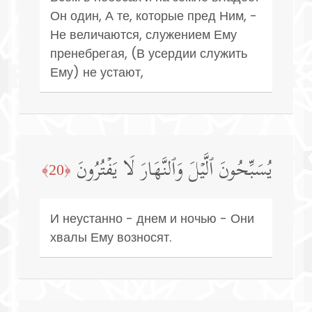
Он один, А те, которые пред Ним, -
Не величаются, служением Ему
пренебрегая, (В усердии служить
Ему) не устают,
یُسَبِّحُونَ ٱلَّیۡلَ وَٱلنَّهَارَ لَا یَفۡتُرُونَ
﴿20﴾
И неустанно - днем и ночью - Они
хвалы Ему возносят.