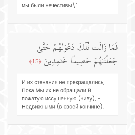
мы были нечестивы\".
فَمَا زَالَت تِّلۡكَ دَعۡوَىٰهُمۡ حَتَّىٰ
جَعَلۡنَـٰهُمۡ حَصِیدًا خَـٰمِدِینَ
﴿15﴾
И их стенания не прекращались,
Пока Мы их не обращали В
пожатую иссушенную (ниву), -
Недвижными (в своей кончине).