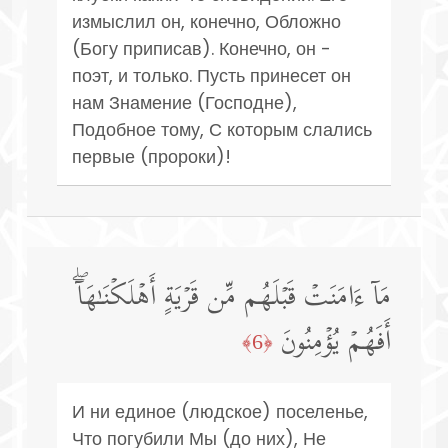
измыслил он, конечно, Обложно
(Богу приписав). Конечно, он -
поэт, и только. Пусть принесет он
нам Знамение (Господне),
Подобное тому, С которым слались
первые (пророки)!
مَاۤ ءَامَنَتۡ قَبۡلَهُم مِّن قَرۡیَةٍ أَهۡلَكۡنَـٰهَاۤۖ
أَفَهُمۡ یُؤۡمِنُونَ
﴿6﴾
И ни единое (людское) поселенье,
Что погубили Мы (до них), Не