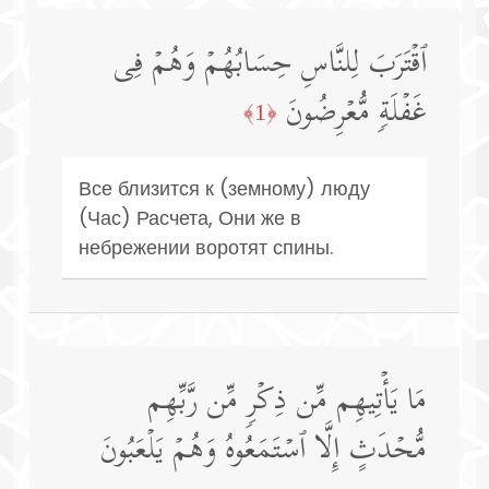
ٱقۡتَرَبَ لِلنَّاسِ حِسَابُهُمۡ وَهُمۡ فِی
غَفۡلَةࣲ مُّعۡرِضُونَ
﴿1﴾
Все близится к (земному) люду
(Час) Расчета, Они же в
небрежении воротят спины.
مَا یَأۡتِیهِم مِّن ذِكۡرࣲ مِّن رَّبِّهِم
مُّحۡدَثٍ إِلَّا ٱسۡتَمَعُوهُ وَهُمۡ یَلۡعَبُونَ