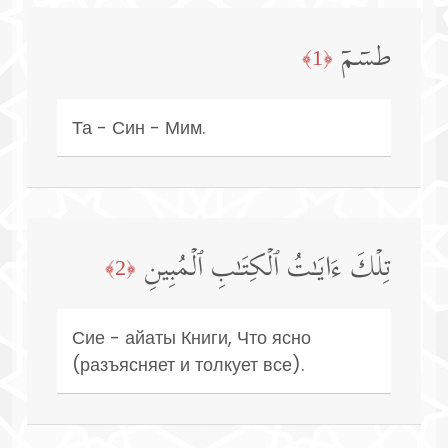
طسۤمۤ
﴿1﴾
Та - Син - Мим.
تِلۡكَ ءَایَـٰتُ ٱلۡكِتَـٰبِ ٱلۡمُبِینِ
﴿2﴾
Сие - айаты Книги, Что ясно
(разъясняет и толкует все).