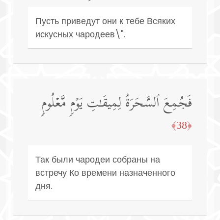
Пусть приведут они к тебе Всяких
искусных чародеев\".
فَجُمِعَ ٱلسَّحَرَةُ لِمِیقَـٰتِ یَوۡمࣲ مَّعۡلُومࣲ
﴿38﴾
Так были чародеи собраны на
встречу Ко времени назначенного
дня.