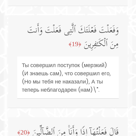
وَفَعَلۡتَ فَعۡلَتَكَ ٱلَّتِی فَعَلۡتَ وَأَنتَ
مِنَ ٱلۡكَـٰفِرِینَ
﴿19﴾
Ты совершил поступок (мерзкий)
(И знаешь сам), что совершил его,
(Но мы тебя не наказали), А ты
теперь неблагодарен (нам)\".
قَالَ فَعَلۡتُهَاۤ إِذࣰا وَأَنَا۠ مِنَ ٱلضَّاۤلِّینَ
﴿20﴾