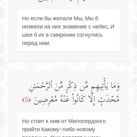
Но если бы желали Мы, Мы б
низвели на них знамение с небес, И
шеи б их в смирении согнулись
перед ним.
وَمَا یَأۡتِیهِم مِّن ذِكۡرࣲ مِّنَ ٱلرَّحۡمَـٰنِ
مُحۡدَثٍ إِلَّا كَانُوا۟ عَنۡهُ مُعۡرِضِینَ
﴿5﴾
Но стоит к ним от Милосердного
прийти Какому-либо новому