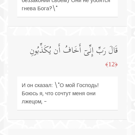
беззаконии своем) Они не убоятся
гнева Бога?\"
قَالَ رَبِّ إِنِّیۤ أَخَافُ أَن یُكَذِّبُونِ
﴿12﴾
И он сказал: \"О мой Господь!
Боюсь я, что сочтут меня они
лжецом, -