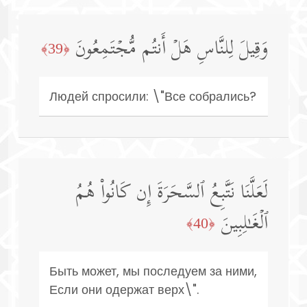
وَقِیلَ لِلنَّاسِ هَلۡ أَنتُم مُّجۡتَمِعُونَ
﴿39﴾
Людей спросили: \"Все собрались?
لَعَلَّنَا نَتَّبِعُ ٱلسَّحَرَةَ إِن كَانُوا۟ هُمُ
ٱلۡغَـٰلِبِینَ
﴿40﴾
Быть может, мы последуем за ними,
Если они одержат верх\".