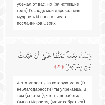
убежал от вас. Но (за истекшие
года) Господь мой даровал мне
мудрость И ввел в число
посланников Своих.
وَتِلۡكَ نِعۡمَةࣱ تَمُنُّهَا عَلَیَّ أَنۡ عَبَّدتَّ
بَنِیۤ إِسۡرَ ٰ⁠ۤءِیلَ
﴿22﴾
А эта милость, за которую меня (В
неблагодарности) ты упрекаешь, В
том (состоит), что ты поработил
Сынов Исраиля, (моих собратьев).