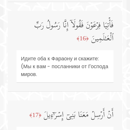
فَأۡتِیَا فِرۡعَوۡنَ فَقُولَاۤ إِنَّا رَسُولُ رَبِّ
ٱلۡعَـٰلَمِینَ
﴿16﴾
Идите оба к Фараону и скажите:
(Мы к вам - посланники от Господа
миров.
أَنۡ أَرۡسِلۡ مَعَنَا بَنِیۤ إِسۡرَ ٰ⁠ۤءِیلَ
﴿17﴾