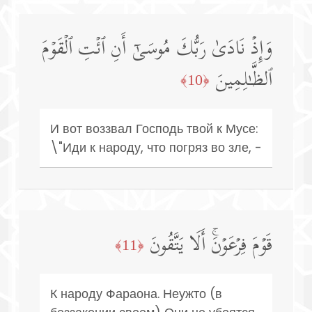
وَإِذۡ نَادَىٰ رَبُّكَ مُوسَىٰۤ أَنِ ٱئۡتِ ٱلۡقَوۡمَ
ٱلظَّـٰلِمِینَ
﴿10﴾
И вот воззвал Господь твой к Мусе:
\"Иди к народу, что погряз во зле, -
قَوۡمَ فِرۡعَوۡنَۚ أَلَا یَتَّقُونَ
﴿11﴾
К народу Фараона. Неужто (в