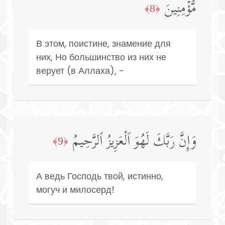
مُّؤۡمِنِینَ
﴿8﴾
В этом, поистине, знамение для
них, Но большинство из них не
верует (в Аллаха), -
وَإِنَّ رَبَّكَ لَهُوَ ٱلۡعَزِیزُ ٱلرَّحِیمُ
﴿9﴾
А ведь Господь твой, истинно,
могуч и милосерд!