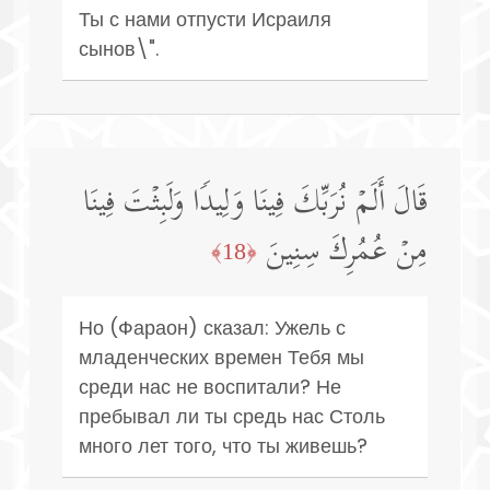
Ты с нами отпусти Исраиля
сынов\".
قَالَ أَلَمۡ نُرَبِّكَ فِینَا وَلِیدࣰا وَلَبِثۡتَ فِینَا
مِنۡ عُمُرِكَ سِنِینَ
﴿18﴾
Но (Фараон) сказал: Ужель с
младенческих времен Тебя мы
среди нас не воспитали? Не
пребывал ли ты средь нас Столь
много лет того, что ты живешь?