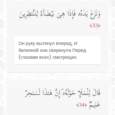
وَنَزَعَ یَدَهُۥ فَإِذَا هِیَ بَیۡضَاۤءُ لِلنَّـٰظِرِینَ
﴿33﴾
Он руку вытянул вперед, И
белизной она сверкнула Перед
(глазами всех) смотрящих.
قَالَ لِلۡمَلَإِ حَوۡلَهُۥۤ إِنَّ هَـٰذَا لَسَـٰحِرٌ
عَلِیمࣱ
﴿34﴾