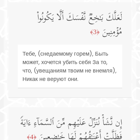
لَعَلَّكَ بَـٰخِعࣱ نَّفۡسَكَ أَلَّا یَكُونُوا۟
مُؤۡمِنِینَ
﴿3﴾
Тебе, (снедаемому горем), Быть
может, хочется убить себя За то,
что, (увещаниям твоим не внемля),
Никак не веруют они.
إِن نَّشَأۡ نُنَزِّلۡ عَلَیۡهِم مِّنَ ٱلسَّمَاۤءِ ءَایَةࣰ
فَظَلَّتۡ أَعۡنَـٰقُهُمۡ لَهَا خَـٰضِعِینَ
﴿4﴾