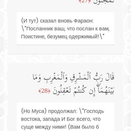
لَمَجۡنُونࣱ
﴿27﴾
(И тут) сказал вновь Фараон:
\"Посланник ваш, что послан к вам,
Поистине, безумец одержимый!\"
قَالَ رَبُّ ٱلۡمَشۡرِقِ وَٱلۡمَغۡرِبِ وَمَا
بَیۡنَهُمَاۤۖ إِن كُنتُمۡ تَعۡقِلُونَ
﴿28﴾
(Но Муса) продолжал: \"Господь
востока, запада И Бог всего, что
суще между ними! (Вам было б