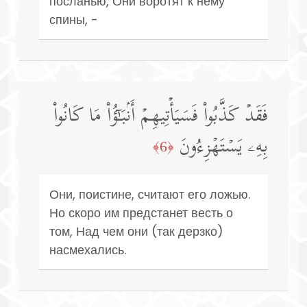
посланью, Они воротят к нему
спины, -
فَقَدۡ كَذَّبُوا۟ فَسَیَأۡتِیهِمۡ أَنۢبَـٰۤؤُا۟ مَا كَانُوا۟
بِهِۦ یَسۡتَهۡزِءُونَ
﴿6﴾
Они, поистине, считают его ложью.
Но скоро им предстанет весть о
том, Над чем они (так дерзко)
насмехались.