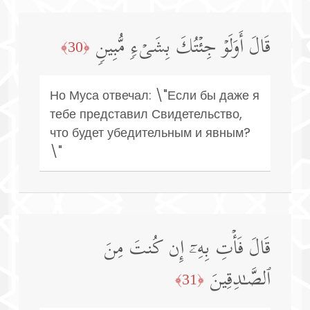
قَالَ أَوَلَوۡ جِئۡتُكَ بِشَیۡءࣲ مُّبِینࣲ
﴿30﴾
Но Муса отвечал: \"Если бы даже я
тебе представил Свидетельство,
что будет убедительным и явным?
\"
قَالَ فَأۡتِ بِهِۦۤ إِن كُنتَ مِنَ
ٱلصَّـٰدِقِینَ
﴿31﴾