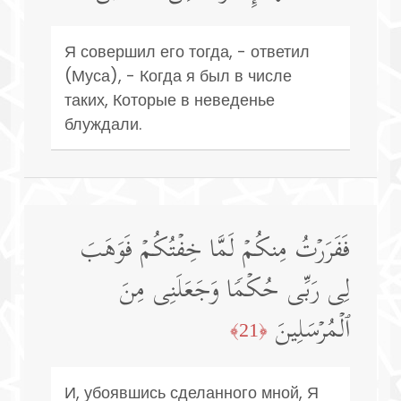
Я совершил его тогда, - ответил
(Муса), - Когда я был в числе
таких, Которые в неведенье
блуждали.
فَفَرَرۡتُ مِنكُمۡ لَمَّا خِفۡتُكُمۡ فَوَهَبَ
لِی رَبِّی حُكۡمࣰا وَجَعَلَنِی مِنَ
ٱلۡمُرۡسَلِینَ
﴿21﴾
И, убоявшись сделанного мной, Я