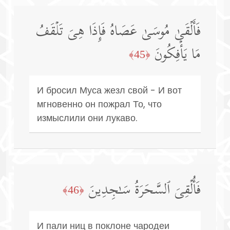
فَأَلۡقَىٰ مُوسَىٰ عَصَاهُ فَإِذَا هِیَ تَلۡقَفُ
مَا یَأۡفِكُونَ
﴿45﴾
И бросил Муса жезл свой - И вот
мгновенно он пожрал То, что
измыслили они лукаво.
فَأُلۡقِیَ ٱلسَّحَرَةُ سَـٰجِدِینَ
﴿46﴾
И пали ниц в поклоне чародеи