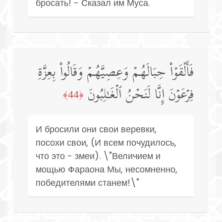
бросать! - Сказал им Муса.
فَأَلۡقَوۡا۟ حِبَالَهُمۡ وَعِصِیَّهُمۡ وَقَالُوا۟ بِعِزَّةِ
فِرۡعَوۡنَ إِنَّا لَنَحۡنُ ٱلۡغَـٰلِبُونَ
﴿44﴾
И бросили они свои веревки,
посохи свои, (И всем почудилось,
что это - змеи). \"Величием и
мощью Фараона Мы, несомненно,
победителями станем!\"