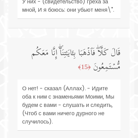
У них - (свидетельство) греха за
мной, И я боюсь: они убьют меня\".
قَالَ كَلَّاۖ فَٱذۡهَبَا بِـَٔایَـٰتِنَاۤۖ إِنَّا مَعَكُم
مُّسۡتَمِعُونَ
﴿15﴾
О нет! - сказал (Аллах). - Идите
оба к ним с знаменьями Моими, Мы
будем с вами - слушать и следить,
(Чтоб с вами ничего дурного не
случилось).