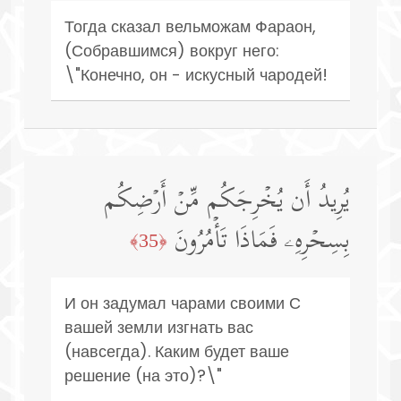
Тогда сказал вельможам Фараон,
(Собравшимся) вокруг него:
\"Конечно, он - искусный чародей!
یُرِیدُ أَن یُخۡرِجَكُم مِّنۡ أَرۡضِكُم
بِسِحۡرِهِۦ فَمَاذَا تَأۡمُرُونَ
﴿35﴾
И он задумал чарами своими С
вашей земли изгнать вас
(навсегда). Каким будет ваше
решение (на это)?\"