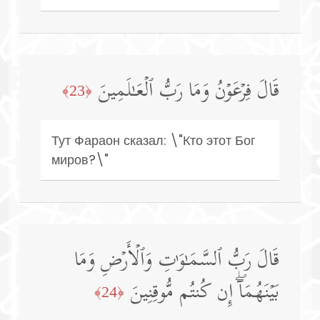
قَالَ فِرۡعَوۡنُ وَمَا رَبُّ ٱلۡعَـٰلَمِینَ
﴿23﴾
Тут Фараон сказал: \"Кто этот Бог
миров?\"
قَالَ رَبُّ ٱلسَّمَـٰوَ ٰ⁠تِ وَٱلۡأَرۡضِ وَمَا
بَیۡنَهُمَاۤۖ إِن كُنتُم مُّوقِنِینَ
﴿24﴾