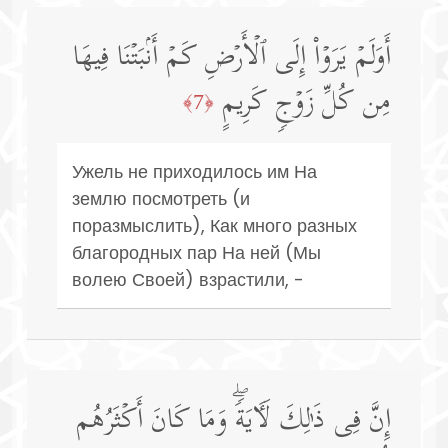
أَوَلَمۡ یَرَوۡا۟ إِلَى ٱلۡأَرۡضِ كَمۡ أَنۢبَتۡنَا فِیهَا
مِن كُلِّ زَوۡجࣲ كَرِیمٍ
﴿7﴾
Ужель не приходилось им На
землю посмотреть (и
поразмыслить), Как много разных
благородных пар На ней (Мы
волею Своей) взрастили, -
إِنَّ فِی ذَ ٰ⁠لِكَ لَـَٔایَةࣰۖ وَمَا كَانَ أَكۡثَرُهُم