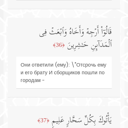
قَالُوۤا۟ أَرۡجِهۡ وَأَخَاهُ وَٱبۡعَثۡ فِی
ٱلۡمَدَاۤىِٕنِ حَـٰشِرِینَ
﴿36﴾
Они ответили (ему): \"Отсрочь ему
и его брату И сборщиков пошли по
городам -
یَأۡتُوكَ بِكُلِّ سَحَّارٍ عَلِیمࣲ
﴿37﴾