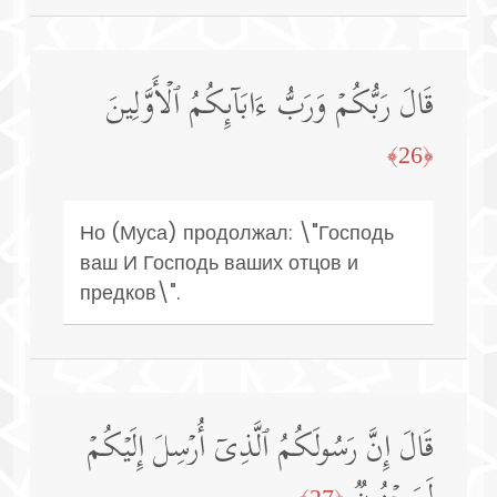
قَالَ رَبُّكُمۡ وَرَبُّ ءَابَاۤىِٕكُمُ ٱلۡأَوَّلِینَ
﴿26﴾
Но (Муса) продолжал: \"Господь
ваш И Господь ваших отцов и
предков\".
قَالَ إِنَّ رَسُولَكُمُ ٱلَّذِیۤ أُرۡسِلَ إِلَیۡكُمۡ