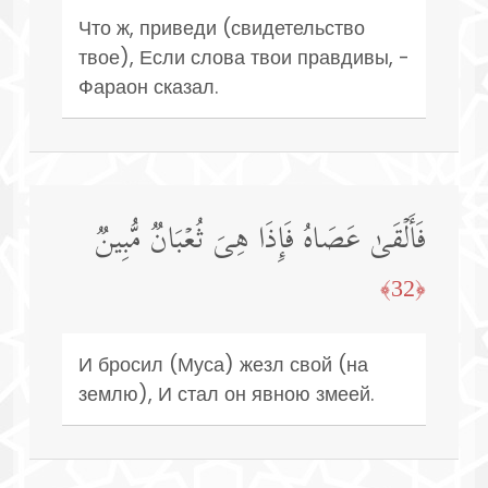
Что ж, приведи (свидетельство
твое), Если слова твои правдивы, -
Фараон сказал.
فَأَلۡقَىٰ عَصَاهُ فَإِذَا هِیَ ثُعۡبَانࣱ مُّبِینࣱ
﴿32﴾
И бросил (Муса) жезл свой (на
землю), И стал он явною змеей.