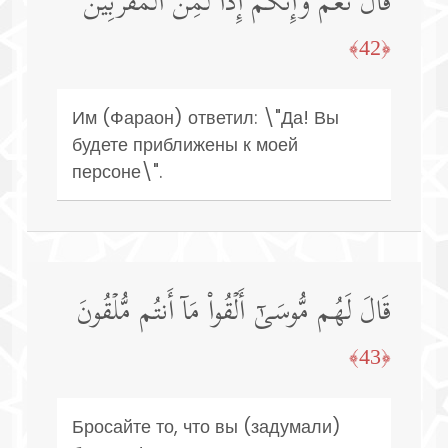
قَالَ نَعَمۡ وَإِنَّكُمۡ إِذࣰا لَّمِنَ ٱلۡمُقَرَّبِینَ
﴿42﴾
Им (Фараон) ответил: \"Да! Вы
будете приближены к моей
персоне\".
قَالَ لَهُم مُّوسَىٰۤ أَلۡقُوا۟ مَاۤ أَنتُم مُّلۡقُونَ
﴿43﴾
Бросайте то, что вы (задумали)