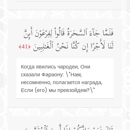
فَلَمَّا جَاۤءَ ٱلسَّحَرَةُ قَالُوا۟ لِفِرۡعَوۡنَ أَىِٕنَّ
لَنَا لَأَجۡرًا إِن كُنَّا نَحۡنُ ٱلۡغَـٰلِبِینَ
﴿41﴾
Когда явились чародеи, Они
сказали Фараону: \"Нам,
несомненно, полагается награда,
Если (его) мы превзойдем?\"