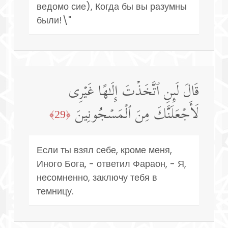
ведомо сие), Когда бы вы разумны
были!\"
قَالَ لَىِٕنِ ٱتَّخَذۡتَ إِلَـٰهًا غَیۡرِی
لَأَجۡعَلَنَّكَ مِنَ ٱلۡمَسۡجُونِینَ
﴿29﴾
Если ты взял себе, кроме меня,
Иного Бога, - ответил Фараон, - Я,
несомненно, заключу тебя в
темницу.