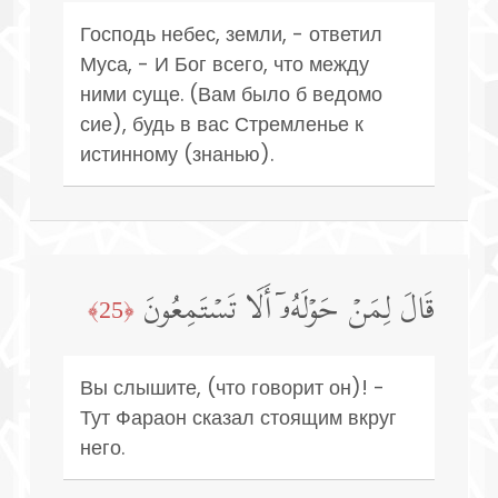
Господь небес, земли, - ответил
Муса, - И Бог всего, что между
ними суще. (Вам было б ведомо
сие), будь в вас Стремленье к
истинному (знанью).
قَالَ لِمَنۡ حَوۡلَهُۥۤ أَلَا تَسۡتَمِعُونَ
﴿25﴾
Вы слышите, (что говорит он)! -
Тут Фараон сказал стоящим вкруг
него.