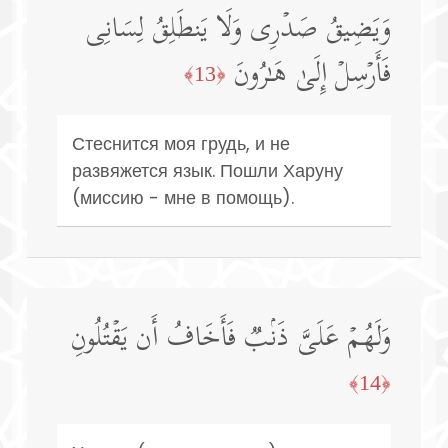
وَیَضِیقُ صَدۡرِی وَلَا یَنطَلِقُ لِسَانِی
فَأَرۡسِلۡ إِلَىٰ هَـٰرُونَ
﴿13﴾
Стеснится моя грудь, и не
развяжется язык. Пошли Харуну
(миссию - мне в помощь).
وَلَهُمۡ عَلَیَّ ذَنۢبࣱ فَأَخَافُ أَن یَقۡتُلُونِ
﴿14﴾