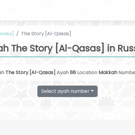
охова]
The Story [Al-Qasas]
ah The Story [Al-Qasas] in Rus
ah
The Story [Al-Qasas]
Ayah
88
Location
Makkah
Numb
Select ayah number