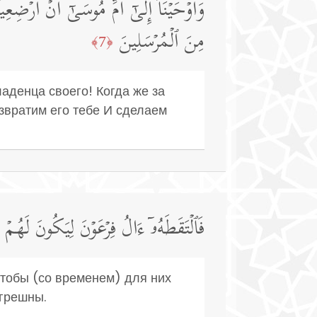
وَأَوۡحَیۡنَاۤ إِلَىٰۤ أُمِّ مُوسَىٰۤ أَنۡ أَرۡضِعِ
مِنَ ٱلۡمُرۡسَلِینَ
﴿7﴾
денца своего! Когда же за
озвратим его тебе И сделаем
فَٱلۡتَقَطَهُۥۤ ءَالُ فِرۡعَوۡنَ لِیَكُونَ لَهُمۡ 
Чтобы (со временем) для них
 грешны.