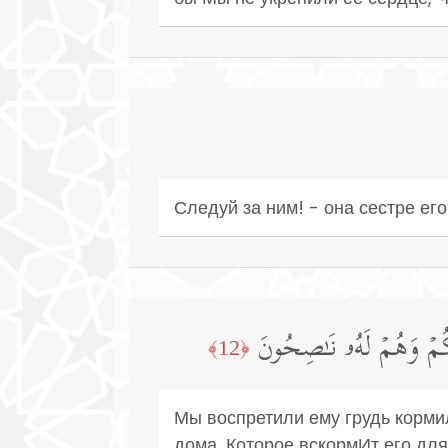
Следуй за ним! - она сестре его
۞ مۡ وَهُمۡ لَهُۥ نَـٰصِحُونَ
﴿12﴾
Мы воспретили ему грудь кормил
дома, Которое вскормИт его для