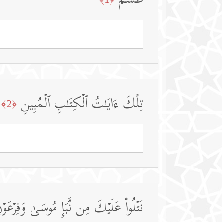
طسۤمۤ
تِلۡكَ ءَایَـٰتُ ٱلۡكِتَـٰبِ ٱلۡمُبِینِ
﴿2﴾
نَتۡلُوا۟ عَلَیۡكَ مِن نَّبَإِ مُوسَىٰ وَفِرۡعَوۡنَ