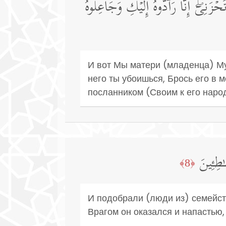
ۡزَنِیۤۖ إِنَّا رَاۤدُّوهُ إِلَیۡكِ وَجَاعِلُوهُ
И вот Мы матери (младенца) Му
него ты убоишься, Брось его в 
посланником (Своим к его народ
ٰطِـِٔینَ
﴿8﴾
И подобрали (люди из) семейст
Врагом он оказался и напастью,