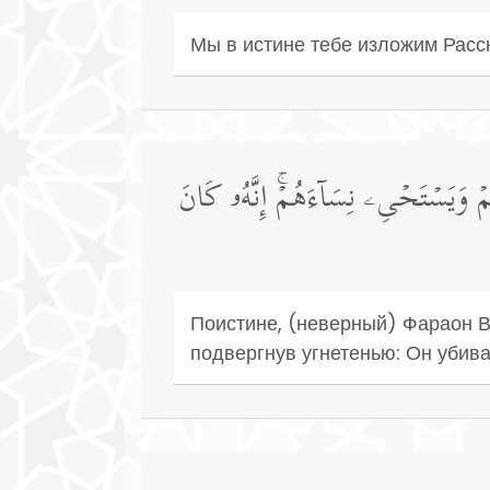
Мы в истине тебе изложим Расс
ُمۡ وَیَسۡتَحۡیِۦ نِسَاۤءَهُمۡۚ إِنَّهُۥ كَانَ
Поистине, (неверный) Фараон В
подвергнув угнетенью: Он убива