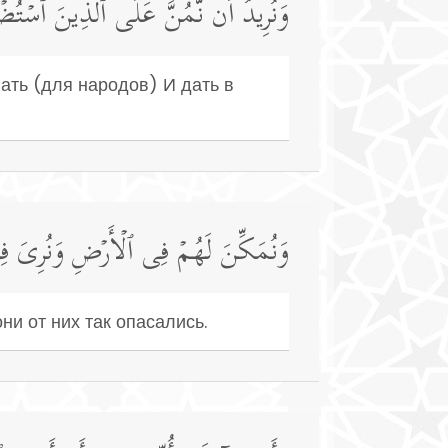
وَنُرِیدُ أَن نَّمُنَّ عَلَى ٱلَّذِینَ ٱسۡتُضۡعِ
ать (для народов) И дать в
وَنُمَكِّنَ لَهُمۡ فِی ٱلۡأَرۡضِ وَنُرِیَ فِرۡ
ни от них так опасались.