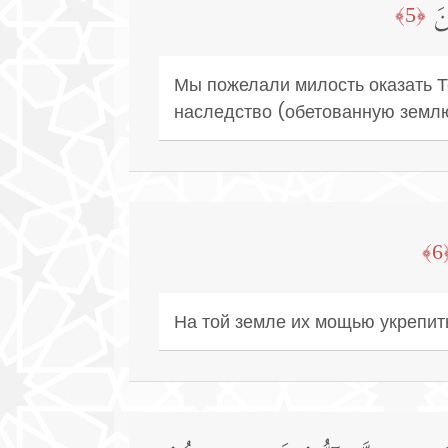
نَ
﴿5﴾
Мы пожелали милость оказать Те
наследство (обетованную земл
﴿
На той земле их мощью укрепить,