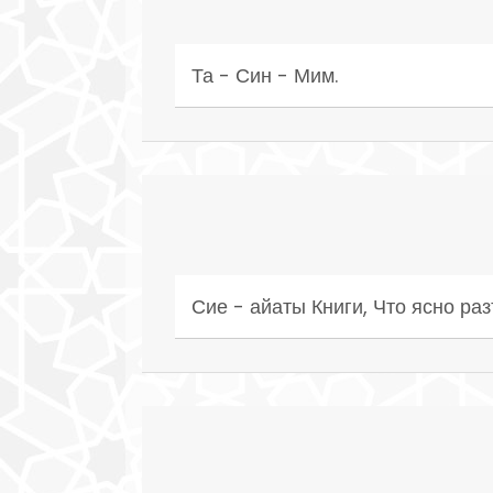
Та - Син - Мим.
Сие - айаты Книги, Что ясно раз