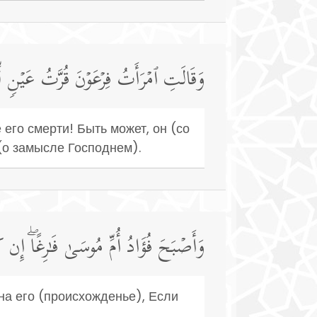
وَقَالَتِ ٱمۡرَأَتُ فِرۡعَوۡنَ قُرَّتُ عَیۡنࣲ لّ
 его смерти! Быть может, он (со
(о замысле Господнем).
وَأَصۡبَحَ فُؤَادُ أُمِّ مُوسَىٰ فَـٰرِغًاۖ إِن 
на его (происхожденье), Если