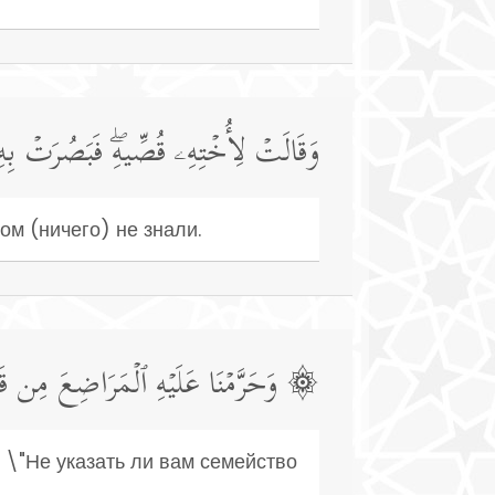
وَقَالَتۡ لِأُخۡتِهِۦ قُصِّیهِۖ فَبَصُرَتۡ 
ом (ничего) не знали.
وَحَرَّمۡنَا عَلَیۡهِ ٱلۡمَرَاضِعَ مِن قَبۡلُ
: \"Не указать ли вам семейство