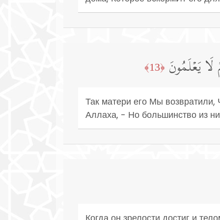
مۡ لَا یَعۡلَمُونَ
﴿13﴾
Так матери его Мы возвратили, 
Аллаха, - Но большинство из них
Когда он зрелости достиг и тел