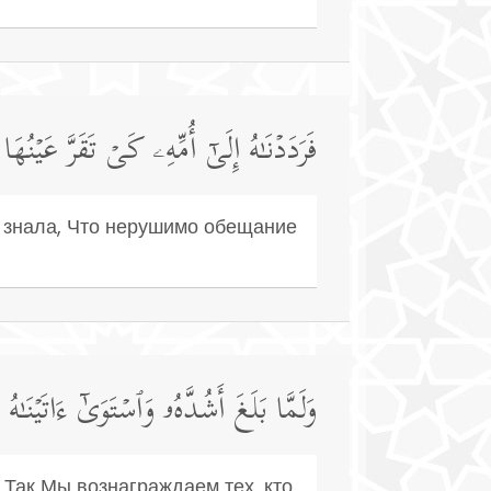
فَرَدَدۡنَـٰهُ إِلَىٰۤ أُمِّهِۦ كَیۡ تَقَرَّ عَیۡنُه
и знала, Что нерушимо обещание
وَلَمَّا بَلَغَ أَشُدَّهُۥ وَٱسۡتَوَىٰۤ ءَاتَیۡن
 Так Мы вознаграждаем тех, кто