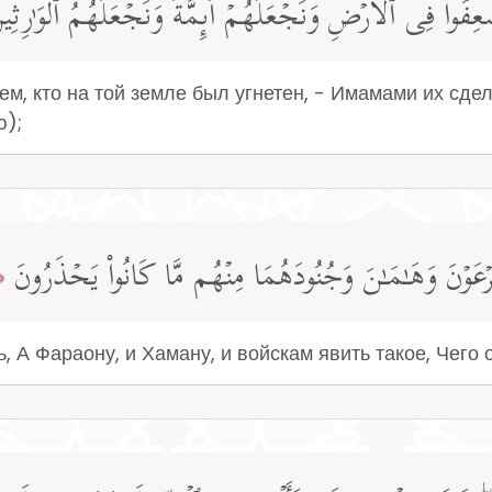
فُوا۟ فِی ٱلۡأَرۡضِ وَنَجۡعَلَهُمۡ أَىِٕمَّةࣰ وَنَجۡعَلَهُمُ ٱلۡوَ ٰ⁠رِثِی
м, кто на той земле был угнетен, - Имамами их сдел
ю);
عَوۡنَ وَهَـٰمَـٰنَ وَجُنُودَهُمَا مِنۡهُم مَّا كَانُوا۟ یَحۡذَرُونَ
6﴾
 А Фараону, и Хаману, и войскам явить такое, Чего о