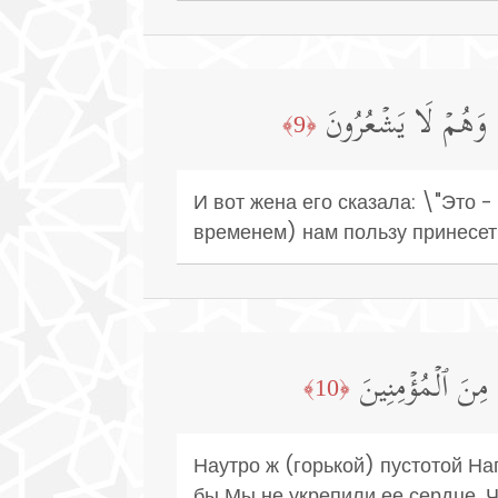
ࣰا وَهُمۡ لَا یَشۡعُرُونَ
﴿9﴾
И вот жена его сказала: \"Это -
временем) нам пользу принесет 
 مِنَ ٱلۡمُؤۡمِنِینَ
﴿10﴾
Наутро ж (горькой) пустотой Н
бы Мы не укрепили ее сердце, Ч