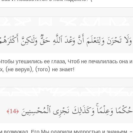
َا وَلَا تَحۡزَنَ وَلِتَعۡلَمَ أَنَّ وَعۡدَ ٱللَّهِ حَقࣱّ وَلَـٰكِنَّ أَكۡثَرَهُ
Чтобы утешились ее глаза, Чтоб не печалилась она 
, (не веруя), (того) не знает!
َـٰهُ حُكۡمࣰا وَعِلۡمࣰاۚ وَكَذَ ٰ⁠لِكَ نَجۡزِی ٱلۡمُحۡسِنِینَ
﴿14﴾
ом возмужал, Его Мы одарили мудростью и знаньем, -