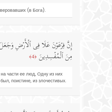
веровавших (в Бога).
إِنَّ فِرۡعَوۡنَ عَلَا فِی ٱلۡأَرۡضِ وَجَعَلَ أ
مِنَ ٱلۡمُفۡسِدِینَ
﴿4﴾
на части ее люд, Одну из них
был, поистине, из злочестивых.