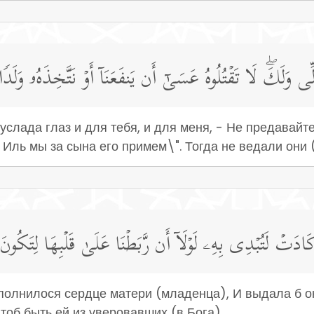
ِی وَلَكَۖ لَا تَقۡتُلُوهُ عَسَىٰۤ أَن یَنفَعَنَاۤ أَوۡ نَتَّخِذَهُۥ وَلَد
 услада глаз и для тебя, и для меня, - Не предавайте
Иль мы за сына его примем\". Тогда не ведали они 
كَادَتۡ لَتُبۡدِی بِهِۦ لَوۡلَاۤ أَن رَّبَطۡنَا عَلَىٰ قَلۡبِهَا لِتَكُونَ
аполнилося сердце матери (младенца), И выдала б о
тоб быть ей из уверовавших (в Бога).