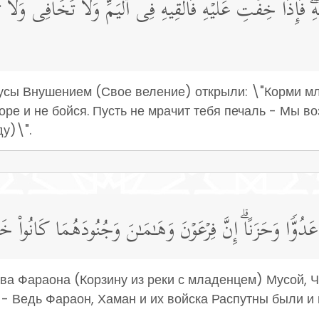
یهِۖ فَإِذَا خِفۡتِ عَلَیۡهِ فَأَلۡقِیهِ فِی ٱلۡیَمِّ وَلَا تَخَافِی وَلَا تَح
сы Внушением (Свое веление) открыли: \"Корми мла
море и не бойся. Пусть не мрачит тебя печаль - Мы в
у)\".
عَدُوࣰّا وَحَزَنًاۗ إِنَّ فِرۡعَوۡنَ وَهَـٰمَـٰنَ وَجُنُودَهُمَا كَانُوا۟ خَـ
ва Фараона (Корзину из реки с младенцем) Мусой, 
 - Ведь Фараон, Хаман и их войска Распутны были и