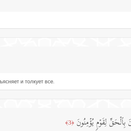
ъясняет и толкует все.
 بِٱلۡحَقِّ لِقَوۡمࣲ یُؤۡمِنُونَ
﴿3﴾