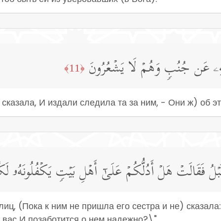
بِهِۦ عَن جُنُبࣲ وَهُمۡ لَا یَشۡعُرُونَ
﴿11﴾
 сказала, И издали следила та за ним, - Они ж) об эт
 فَقَالَتۡ هَلۡ أَدُلُّكُمۡ عَلَىٰۤ أَهۡلِ بَیۡتࣲ یَكۡفُلُونَهُۥ لَكُ
иц, (Пока к ним не пришла его сестра и не) сказала
 вас И позаботится о нем надежно?\"