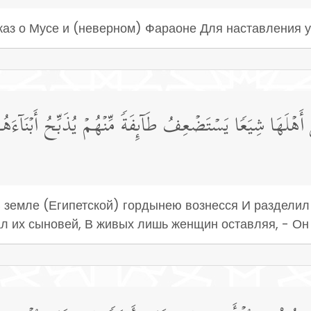
каз о Мусе и (неверном) Фараоне Для наставления у
َهۡلَهَا شِیَعࣰا یَسۡتَضۡعِفُ طَاۤىِٕفَةࣰ مِّنۡهُمۡ یُذَبِّحُ أَبۡنَاۤءَه
 земле (Египетской) гордынею вознесся И разделил 
л их сыновей, В живых лишь женщин оставляя, - Он 