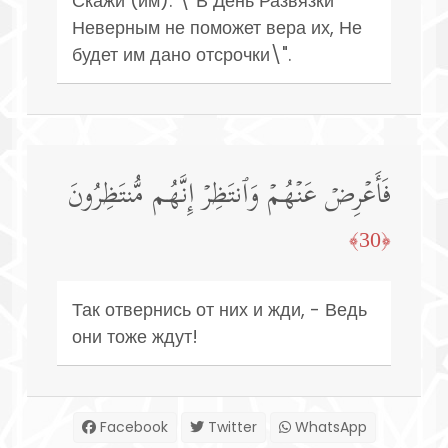
Скажи (им): \"В День Развязки
Неверным не поможет вера их, Не
будет им дано отсрочки\".
فَأَعۡرِضۡ عَنۡهُمۡ وَٱنتَظِرۡ إِنَّهُم مُّنتَظِرُونَ
﴿30﴾
Так отвернись от них и жди, - Ведь
они тоже ждут!
Facebook
Twitter
WhatsApp