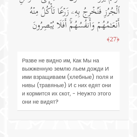
ٱلۡجُرُزِ فَنُخۡرِجُ بِهِۦ زَرۡعࣰا تَأۡكُلُ مِنۡهُ
أَنۡعَـٰمُهُمۡ وَأَنفُسُهُمۡۚ أَفَلَا یُبۡصِرُونَ
﴿27﴾
Разве не видно им, Как Мы на
выжженную землю льем дожди И
ими взращиваем (хлебные) поля и
нивы (травяные) И с них едят они
и кормится их скот, - Неужто этого
они не видят?