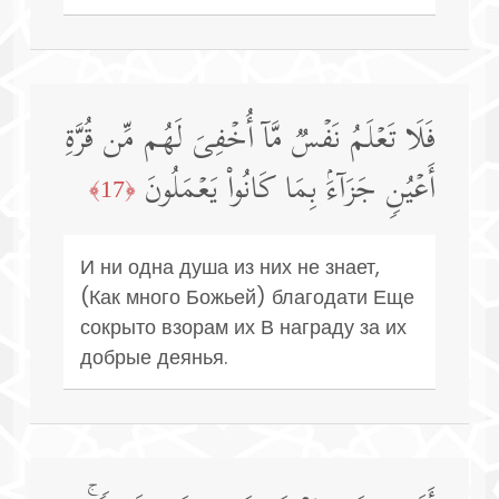
فَلَا تَعۡلَمُ نَفۡسࣱ مَّاۤ أُخۡفِیَ لَهُم مِّن قُرَّةِ
أَعۡیُنࣲ جَزَاۤءَۢ بِمَا كَانُوا۟ یَعۡمَلُونَ
﴿17﴾
И ни одна душа из них не знает,
(Как много Божьей) благодати Еще
сокрыто взорам их В награду за их
добрые деянья.