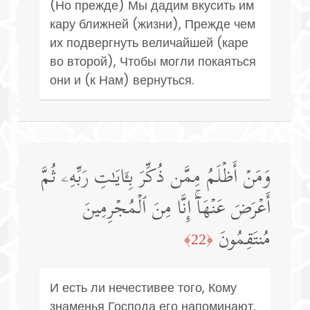
(Но прежде) Мы дадим вкусить им
кару ближней (жизни), Прежде чем
их подвергнуть величайшей (каре
во второй), Чтобы могли покаяться
они и (к Нам) вернуться.
وَمَنۡ أَظۡلَمُ مِمَّن ذُكِّرَ بِـَٔایَـٰتِ رَبِّهِۦ ثُمَّ
أَعۡرَضَ عَنۡهَاۤۚ إِنَّا مِنَ ٱلۡمُجۡرِمِینَ
مُنتَقِمُونَ
﴿22﴾
И есть ли нечестивее того, Кому
знаменья Господа его напоминают,