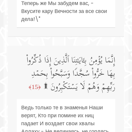
Теперь же Мы забудем вас, -
Вкусите кару Вечности за все свои
дела!\"
إِنَّمَا یُؤۡمِنُ بِـَٔایَـٰتِنَا ٱلَّذِینَ إِذَا ذُكِّرُوا۟
بِهَا خَرُّوا۟ سُجَّدࣰا وَسَبَّحُوا۟ بِحَمۡدِ
رَبِّهِمۡ وَهُمۡ لَا یَسۡتَكۡبِرُونَ ۩
﴿15﴾
Ведь только те в знаменья Наши
верят, Кто при помине их ниц
падает И воздает свои хвалы
Аллаху - Не величаясь, не гордясь.