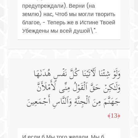
предупреждали). Верни (на
землю) нас, Чтоб мы могли творить
благое, - Теперь же в Истине Твоей
Убеждены мы всей душой\".
وَلَوۡ شِئۡنَا لَـَٔاتَیۡنَا كُلَّ نَفۡسٍ هُدَىٰهَا
وَلَـٰكِنۡ حَقَّ ٱلۡقَوۡلُ مِنِّی لَأَمۡلَأَنَّ
جَهَنَّمَ مِنَ ٱلۡجِنَّةِ وَٱلنَّاسِ أَجۡمَعِینَ
﴿13﴾
И если б Мы того желали, Мы б