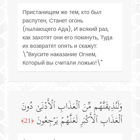
Пристанищем же тем, кто был
распутен, Станет огонь
(пылающего Ада), И всякий раз,
как захотят они его покинуть, Туда
их возвратят опять и скажут:
\"Вкусите наказание Огнем,
Который вы считали ложью!\"
وَلَنُذِیقَنَّهُم مِّنَ ٱلۡعَذَابِ ٱلۡأَدۡنَىٰ دُونَ
ٱلۡعَذَابِ ٱلۡأَكۡبَرِ لَعَلَّهُمۡ یَرۡجِعُونَ
﴿21﴾