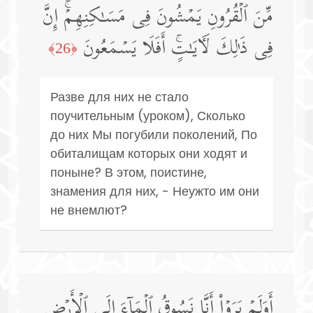
مِّنَ ٱلۡقُرُونِ یَمۡشُونَ فِی مَسَـٰكِنِهِمۡۚ إِنَّ
فِی ذَ ٰ⁠لِكَ لَـَٔایَـٰتٍۚ أَفَلَا یَسۡمَعُونَ
﴿26﴾
Разве для них не стало
поучительным (уроком), Сколько
до них Мы погубили поколений, По
обиталищам которых они ходят и
поныне? В этом, поистине,
знамения для них, - Неужто им они
не внемлют?
أَوَلَمۡ یَرَوۡا۟ أَنَّا نَسُوقُ ٱلۡمَاۤءَ إِلَى ٱلۡأَرۡضِ