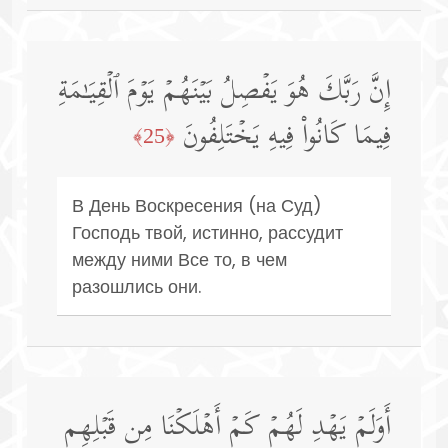
إِنَّ رَبَّكَ هُوَ یَفۡصِلُ بَیۡنَهُمۡ یَوۡمَ ٱلۡقِیَـٰمَةِ
فِیمَا كَانُوا۟ فِیهِ یَخۡتَلِفُونَ
﴿25﴾
В День Воскресения (на Суд)
Господь твой, истинно, рассудит
между ними Все то, в чем
разошлись они.
أَوَلَمۡ یَهۡدِ لَهُمۡ كَمۡ أَهۡلَكۡنَا مِن قَبۡلِهِم