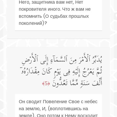
Него, защитника вам нет, Нет
покровителя иного. Что ж вам не
вспомнить (О судьбах прошлых
поколений)?
یُدَبِّرُ ٱلۡأَمۡرَ مِنَ ٱلسَّمَاۤءِ إِلَى ٱلۡأَرۡضِ
ثُمَّ یَعۡرُجُ إِلَیۡهِ فِی یَوۡمࣲ كَانَ مِقۡدَارُهُۥۤ
أَلۡفَ سَنَةࣲ مِّمَّا تَعُدُّونَ
﴿5﴾
Он сводит Повеление Свое с небес
на землю, И, (воплотившись на
земле), Оно потом к Нему восходит