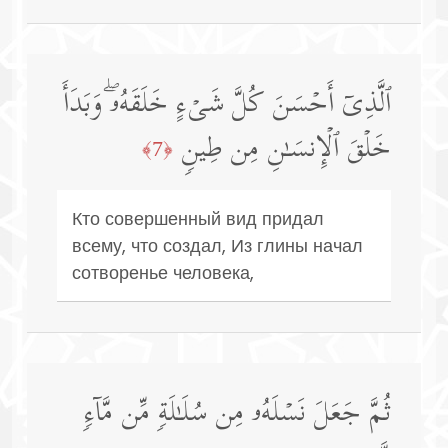
ٱلَّذِیۤ أَحۡسَنَ كُلَّ شَیۡءٍ خَلَقَهُۥۖ وَبَدَأَ
خَلۡقَ ٱلۡإِنسَـٰنِ مِن طِینࣲ
﴿7﴾
Кто совершенный вид придал
всему, что создал, Из глины начал
сотворенье человека,
ثُمَّ جَعَلَ نَسۡلَهُۥ مِن سُلَـٰلَةࣲ مِّن مَّاۤءࣲ