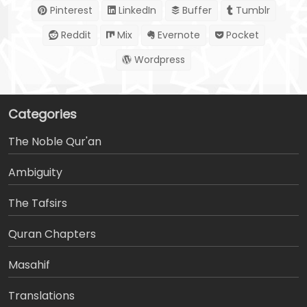
Pinterest
LinkedIn
Buffer
Tumblr
Reddit
Mix
Evernote
Pocket
Wordpress
Categories
The Noble Qur'an
Ambiguity
The Tafsirs
َQuran Chapters
Masahif
Translations