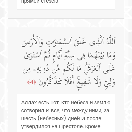
прямой стезею.
ٱللَّهُ ٱلَّذِی خَلَقَ ٱلسَّمَـٰوَ ٰ⁠تِ وَٱلۡأَرۡضَ
وَمَا بَیۡنَهُمَا فِی سِتَّةِ أَیَّامࣲ ثُمَّ ٱسۡتَوَىٰ
عَلَى ٱلۡعَرۡشِۖ مَا لَكُم مِّن دُونِهِۦ مِن
وَلِیࣲّ وَلَا شَفِیعٍۚ أَفَلَا تَتَذَكَّرُونَ
﴿4﴾
Аллах есть Тот, Кто небеса и землю
сотворил И все, что между ними, за
шесть (небесных) дней И после
утвердился на Престоле. Кроме