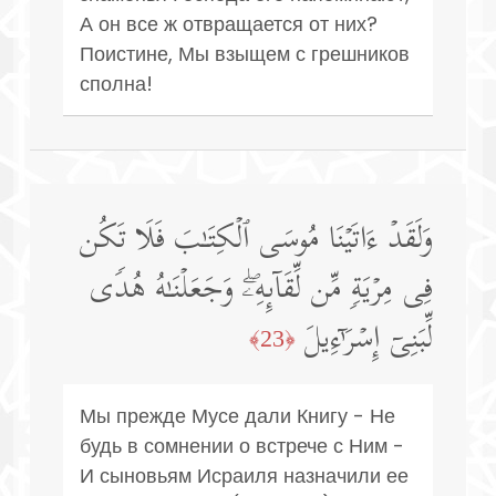
А он все ж отвращается от них?
Поистине, Мы взыщем с грешников
сполна!
وَلَقَدۡ ءَاتَیۡنَا مُوسَى ٱلۡكِتَـٰبَ فَلَا تَكُن
فِی مِرۡیَةࣲ مِّن لِّقَاۤىِٕهِۦۖ وَجَعَلۡنَـٰهُ هُدࣰى
لِّبَنِیۤ إِسۡرَ ٰ⁠ۤءِیلَ
﴿23﴾
Мы прежде Мусе дали Книгу - Не
будь в сомнении о встрече с Ним -
И сыновьям Исраиля назначили ее