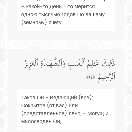
В какой-то День, Что мерится
одною тысячью годов По вашему
(земному) счету.
ذَ ٰ⁠لِكَ عَـٰلِمُ ٱلۡغَیۡبِ وَٱلشَّهَـٰدَةِ ٱلۡعَزِیزُ
ٱلرَّحِیمُ
﴿6﴾
Таков Он - Ведающий (все):
Сокрытое (от вас) или
(представленное) явно, - Могущ и
милосерден Он,