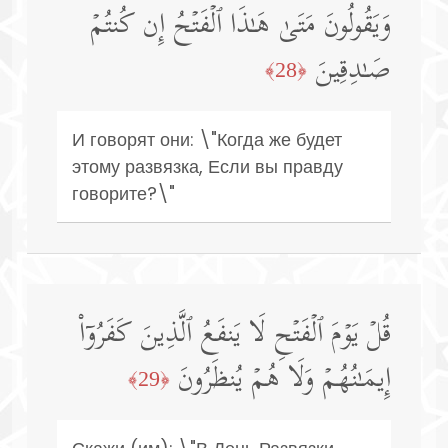
وَیَقُولُونَ مَتَىٰ هَـٰذَا ٱلۡفَتۡحُ إِن كُنتُمۡ
صَـٰدِقِینَ
﴿28﴾
И говорят они: \"Когда же будет
этому развязка, Если вы правду
говорите?\"
قُلۡ یَوۡمَ ٱلۡفَتۡحِ لَا یَنفَعُ ٱلَّذِینَ كَفَرُوۤا۟
إِیمَـٰنُهُمۡ وَلَا هُمۡ یُنظَرُونَ
﴿29﴾