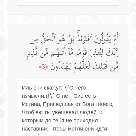
أَمۡ یَقُولُونَ ٱفۡتَرَىٰهُۚ بَلۡ هُوَ ٱلۡحَقُّ مِن
رَّبِّكَ لِتُنذِرَ قَوۡمࣰا مَّاۤ أَتَىٰهُم مِّن نَّذِیرࣲ
مِّن قَبۡلِكَ لَعَلَّهُمۡ یَهۡتَدُونَ
﴿3﴾
Иль они скажут: \"Он его
измыслил!\" О нет! Сие есть
Истина, Пришедшая от Бога твоего,
Чтоб ею ты увещевал людей, К
которым до тебя не приходил
наставник, Чтобы могли они идти