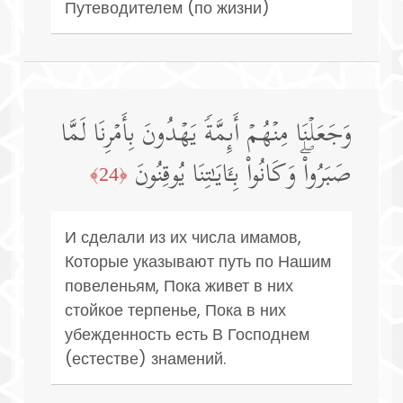
Путеводителем (по жизни)
وَجَعَلۡنَا مِنۡهُمۡ أَىِٕمَّةࣰ یَهۡدُونَ بِأَمۡرِنَا لَمَّا
صَبَرُوا۟ۖ وَكَانُوا۟ بِـَٔایَـٰتِنَا یُوقِنُونَ
﴿24﴾
И сделали из их числа имамов,
Которые указывают путь по Нашим
повеленьям, Пока живет в них
стойкое терпенье, Пока в них
убежденность есть В Господнем
(естестве) знамений.