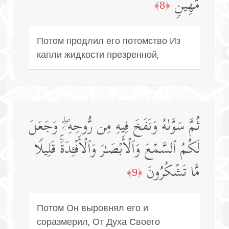
مَّهِینࣲ
﴿8﴾
Потом продлил его потомство Из
капли жидкости презренной,
ثُمَّ سَوَّىٰهُ وَنَفَخَ فِیهِ مِن رُّوحِهِۦۖ وَجَعَلَ
لَكُمُ ٱلسَّمۡعَ وَٱلۡأَبۡصَـٰرَ وَٱلۡأَفۡـِٔدَةَۚ قَلِیلࣰا
مَّا تَشۡكُرُونَ
﴿9﴾
Потом Он выровнял его и
соразмерил, От Духа Своего