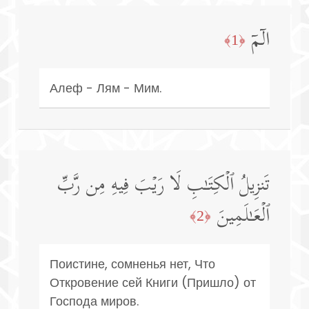
الۤمۤ
﴿1﴾
Алеф - Лям - Мим.
تَنزِیلُ ٱلۡكِتَـٰبِ لَا رَیۡبَ فِیهِ مِن رَّبِّ
ٱلۡعَـٰلَمِینَ
﴿2﴾
Поистине, сомненья нет, Что
Откровение сей Книги (Пришло) от
Господа миров.