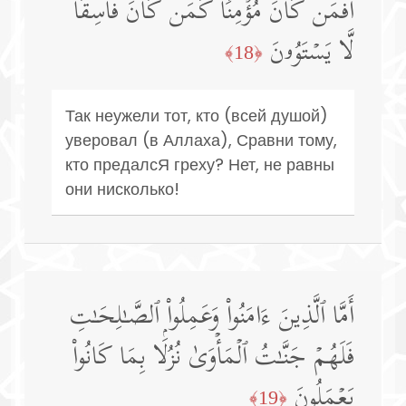
أَفَمَن كَانَ مُؤۡمِنࣰا كَمَن كَانَ فَاسِقࣰاۚ
لَّا یَسۡتَوُۥنَ
﴿18﴾
Так неужели тот, кто (всей душой)
уверовал (в Аллаха), Сравни тому,
кто предалсЯ греху? Нет, не равны
они нисколько!
أَمَّا ٱلَّذِینَ ءَامَنُوا۟ وَعَمِلُوا۟ ٱلصَّـٰلِحَـٰتِ
فَلَهُمۡ جَنَّـٰتُ ٱلۡمَأۡوَىٰ نُزُلَۢا بِمَا كَانُوا۟
یَعۡمَلُونَ
﴿19﴾