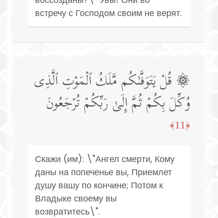
встречу с Господом своим не верят.
۞ قُلۡ یَتَوَفَّىٰكُم مَّلَكُ ٱلۡمَوۡتِ ٱلَّذِی
وُكِّلَ بِكُمۡ ثُمَّ إِلَىٰ رَبِّكُمۡ تُرۡجَعُونَ
﴿11﴾
Скажи (им): \"Ангел смерти, Кому
даны на попеченье вы, Приемлет
душу вашу по кончине; Потом к
Владыке своему вы
возвратитесь\".