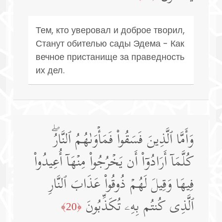
Тем, кто уверовал и доброе творил,
Станут обителью сады Эдема - Как
вечное пристанище за праведность
их дел.
وَأَمَّا ٱلَّذِینَ فَسَقُوا۟ فَمَأۡوَىٰهُمُ ٱلنَّارُۖ
كُلَّمَاۤ أَرَادُوۤا۟ أَن یَخۡرُجُوا۟ مِنۡهَاۤ أُعِیدُوا۟
فِیهَا وَقِیلَ لَهُمۡ ذُوقُوا۟ عَذَابَ ٱلنَّارِ
ٱلَّذِی كُنتُم بِهِۦ تُكَذِّبُونَ
﴿20﴾