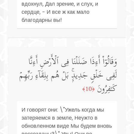
вдохнул, Дал зрение, и слух, и
сердце, - И все ж как мало
благодарны вы!
وَقَالُوۤا۟ أَءِذَا ضَلَلۡنَا فِی ٱلۡأَرۡضِ أَءِنَّا
لَفِی خَلۡقࣲ جَدِیدِۭۚ بَلۡ هُم بِلِقَاۤءِ رَبِّهِمۡ
كَـٰفِرُونَ
﴿10﴾
И говорят они: \"Ужель когда мы
затеряемся в земле, Неужто в
обновленном виде Мы будем вновь
воссозданы?\" Увы! Они во