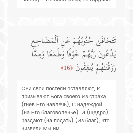
تَتَجَافَىٰ جُنُوبُهُمۡ عَنِ ٱلۡمَضَاجِعِ
یَدۡعُونَ رَبَّهُمۡ خَوۡفࣰا وَطَمَعࣰا وَمِمَّا
رَزَقۡنَـٰهُمۡ یُنفِقُونَ
﴿16﴾
Они свои постели оставляют, И
призывают Бога своего Из страха
(гнев Его навлечь), С надеждой
(на Его благоволенье), И (щедро)
раздают (на подать) (Из благ), что
низвели Мы им.