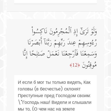
وَلَوۡ تَرَىٰۤ إِذِ ٱلۡمُجۡرِمُونَ نَاكِسُوا۟
رُءُوسِهِمۡ عِندَ رَبِّهِمۡ رَبَّنَاۤ أَبۡصَرۡنَا
وَسَمِعۡنَا فَٱرۡجِعۡنَا نَعۡمَلۡ صَـٰلِحًا إِنَّا
مُوقِنُونَ
﴿12﴾
И если б мог ты только видеть, Как
головы (в бесчестье) склонят
Преступные пред Господом своим:
\"Господь наш! Видели и слышали
мы то, (О чем нас на земле