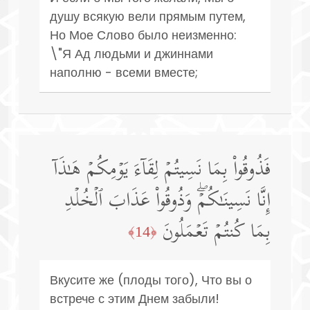
душу всякую вели прямым путем,
Но Мое Слово было неизменно:
\"Я Ад людьми и джиннами
наполню - всеми вместе;
فَذُوقُوا۟ بِمَا نَسِیتُمۡ لِقَاۤءَ یَوۡمِكُمۡ هَـٰذَاۤ
إِنَّا نَسِینَـٰكُمۡۖ وَذُوقُوا۟ عَذَابَ ٱلۡخُلۡدِ
بِمَا كُنتُمۡ تَعۡمَلُونَ
﴿14﴾
Вкусите же (плоды того), Что вы о
встрече с этим Днем забыли!