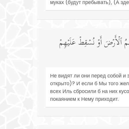
муках (будут пребывать), (А зд
ِمُ ٱلۡأَرۡضَ أَوۡ نُسۡقِطۡ عَلَیۡهِمۡ
Не видят ли они перед собой и 
открыто)? И если б Мы того жел
всех Иль сбросили б на них кусо
покаянием к Нему приходит.