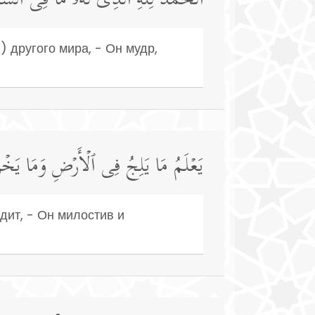
ٱلۡحَمۡدُ لِلَّهِ ٱلَّذِی لَهُۥ مَا فِی ٱلسَّمَ
) другого мира, - Он мудр,
یَعۡلَمُ مَا یَلِجُ فِی ٱلۡأَرۡضِ وَمَا یَخۡرُج
одит, - Он милостив и