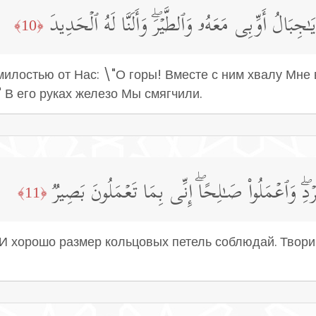
۞ ِبَالُ أَوِّبِی مَعَهُۥ وَٱلطَّیۡرَۖ وَأَلَنَّا لَهُ ٱلۡحَدِیدَ
﴿10﴾
илостью от Нас: \"О горы! Вместе с ним хвалу Мне 
 В его руках железо Мы смягчили.
دِۖ وَٱعۡمَلُوا۟ صَـٰلِحًاۖ إِنِّی بِمَا تَعۡمَلُونَ بَصِیرࣱ
﴿11﴾
- И хорошо размер кольцовых петель соблюдай. Твори 