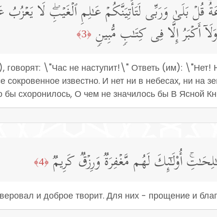
ةُۖ قُلۡ بَلَىٰ وَرَبِّی لَتَأۡتِیَنَّكُمۡ عَـٰلِمِ ٱلۡغَیۡبِۖ لَا یَعۡزُبُ ع
اۤ أَكۡبَرُ إِلَّا فِی كِتَـٰبࣲ مُّبِینࣲ
﴿3﴾
), говорят: \"Час не наступит!\" Ответь (им): \"Нет
е сокровенное известно. И нет ни в небесах, ни на 
о бы схоронилось, О чем не значилось бы В Ясной Кн
لِحَـٰتِۚ أُو۟لَـٰۤىِٕكَ لَهُم مَّغۡفِرَةࣱ وَرِزۡقࣱ كَرِیمࣱ
﴿4﴾
уверовал и доброе творит. Для них - прощение и бл