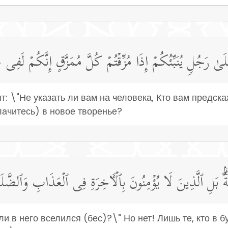
َىٰ رَجُلࣲ یُنَبِّئُكُمۡ إِذَا مُزِّقۡتُمۡ كُلَّ مُمَزَّقٍ إِنَّكُمۡ لَف
 \"Не указать ли вам на человека, Кто вам предскаж
лачитесь) в новое творенье?
ۢۗ بَلِ ٱلَّذِینَ لَا یُؤۡمِنُونَ بِٱلۡـَٔاخِرَةِ فِی ٱلۡعَذَابِ وَٱلضَّلَـٰ
 в него вселился (бес)?\" Но нет! Лишь те, кто в б