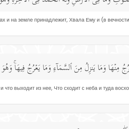
ـٰوَ ٰ⁠تِ وَمَا فِی ٱلۡأَرۡضِ وَلَهُ ٱلۡحَمۡدُ فِی ٱلۡـَٔاخِرَةِۚ وَهُو
ах и на земле принадлежит, Хвала Ему и (в вечности
ُ مِنۡهَا وَمَا یَنزِلُ مِنَ ٱلسَّمَاۤءِ وَمَا یَعۡرُجُ فِیهَاۚ وَهُوَ ٱل
 и что выходит из нее, Что сходит с неба и туда восх