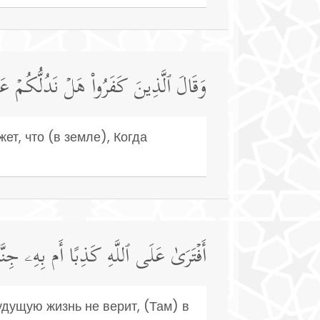
وَقَالَ ٱلَّذِینَ كَفَرُوا۟ هَلۡ نَدُلُّكُمۡ عَل
ет, что (в земле), Когда
أَفۡتَرَىٰ عَلَى ٱللَّهِ كَذِبًا أَم بِهِۦ جِنَّةُ
удущую жизнь не верит, (Там) в