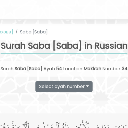
охова]
Saba [Saba]
Surah Saba [Saba] in Russian
Surah
Saba [Saba]
Ayah
54
Location
Makkah
Number
34
Select ayah number