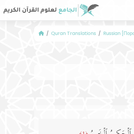
Quran Translations
Russian [Пор
﴿1﴾