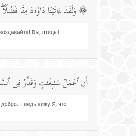
وَلَقَدۡ ءَاتَیۡنَا دَاوُۥدَ مِنَّا فَضۡلࣰاۖ یَـٰج
воздавайте! Вы, птицы!
أَنِ ٱعۡمَلۡ سَـٰبِغَـٰتࣲ وَقَدِّرۡ فِی ٱلسَّرۡ
добро, - ведь вижу Я, что