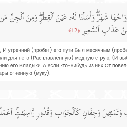
َاحُهَا شَهۡرࣱۖ وَأَسَلۡنَا لَهُۥ عَیۡنَ ٱلۡقِطۡرِۖ وَمِنَ ٱلۡجِنِّ مَن یَ
 مِنۡ عَذَابِ ٱلسَّعِیرِ
﴿12﴾
 И утренний (пробег) его пути Был месячным (пробе
или для него (Расплавленную) медную струю, (И выб
нию его Владыки. А если кто-нибудь из них От пове
ары огненную (муку).
 وَتَمَـٰثِیلَ وَجِفَانࣲ كَٱلۡجَوَابِ وَقُدُورࣲ رَّاسِیَـٰتٍۚ ٱعۡمَلُوۤ