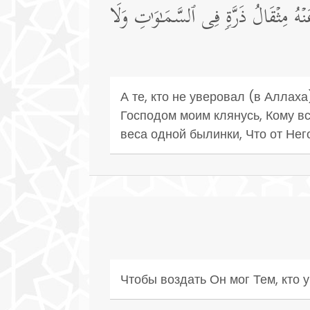
َنۡهُ مِثۡقَالُ ذَرَّةࣲ فِی ٱلسَّمَـٰوَ ٰ⁠تِ وَلَا
А те, кто не уверовал (в Аллаха
Господом моим клянусь, Кому вс
веса одной былинки, Что от Нег
Чтобы воздать Он мог Тем, кто 