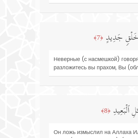
ِی خَلۡقࣲ جَدِیدٍ
﴿7﴾
Неверные (с насмешкой) говорят:
разложитесь вы прахом, Вы (об
لِ ٱلۡبَعِیدِ
﴿8﴾
Он ложь измыслил на Аллаха Или