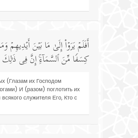
أَفَلَمۡ یَرَوۡا۟ إِلَىٰ مَا بَیۡنَ أَیۡدِیهِمۡ
كِسَفࣰا مِّنَ ٱلسَّمَاۤءِۚ إِنَّ فِی ذَ ٰ⁠لِكَ لَـ
ных (Глазам их Господом
огами) И (разом) поглотить их
 всякого служителя Его, Кто с