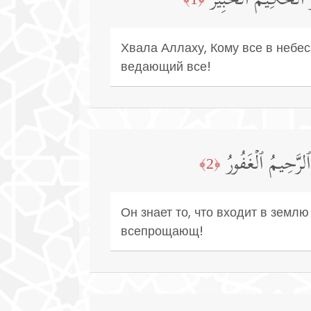
َ ٱلۡحَكِیمُ ٱلۡخَبِیرُ
Хвала Аллаху, Кому все в небес
ведающий все!
رَّحِیمُ ٱلۡغَفُورُ
﴿2﴾
Он знает то, что входит в землю
всепрощающ!