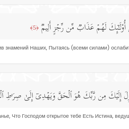
 أُو۟لَـٰۤىِٕكَ لَهُمۡ عَذَابࣱ مِّن رِّجۡزٍ أَلِیمࣱ
﴿5﴾
ив знамений Наших, Пытаясь (всеми силами) ослабить
نزِلَ إِلَیۡكَ مِن رَّبِّكَ هُوَ ٱلۡحَقَّ وَیَهۡدِیۤ إِلَىٰ صِرَ ٰ⁠طِ ٱلۡ
анье, Что Господом открытое тебе Есть Истина, веду