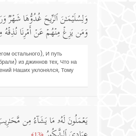
وَلِسُلَیۡمَـٰنَ ٱلرِّیحَ غُدُوُّهَا شَهۡرࣱ وَرَو
وَمَن یَزِغۡ مِنۡهُمۡ عَنۡ أَمۡرِنَا نُذِقۡهُ
гом остального), И путь
рали) из джиннов тех, Что на
лений Наших уклонялся, Тому
یَعۡمَلُونَ لَهُۥ مَا یَشَاۤءُ مِن مَّحَـٰرِیبَ
عِبَادِیَ ٱلشَّكُورُ
﴿13﴾