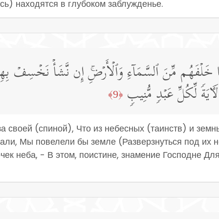
есь) находятся в глубоком заблужденье.
 وَمَا خَلۡفَهُم مِّنَ ٱلسَّمَاۤءِ وَٱلۡأَرۡضِۚ إِن نَّشَأۡ نَخۡسِفۡ بِه
َٔایَةࣰ لِّكُلِّ عَبۡدࣲ مُّنِیبࣲ
﴿9﴾
за своей (спиной), Что из небесных (таинств) и зем
али, Мы повелели бы земле (Разверзнуться под их н
чек неба, - В этом, поистине, знамение Господне Для