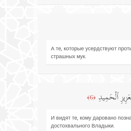
А те, которые усердствуют прот
страшных мук.
عَزِیزِ ٱلۡحَمِیدِ
﴿6﴾
И видят те, кому даровано позн
достохвального Владыки.