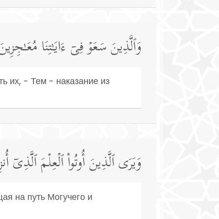
وَٱلَّذِینَ سَعَوۡ فِیۤ ءَایَـٰتِنَا مُعَـٰجِزِینَ
 их, - Тем - наказание из
وَیَرَى ٱلَّذِینَ أُوتُوا۟ ٱلۡعِلۡمَ ٱلَّذِیۤ أُ
щая на путь Могучего и