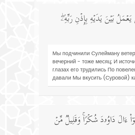
عۡمَلُ بَیۡنَ یَدَیۡهِ بِإِذۡنِ رَبِّهِۦۖ
Мы подчинили Сулейману ветер,
вечерний - тоже месяц; И источ
глазах его трудились По повеле
давали Мы вкусить (Суровой) к
ا۟ ءَالَ دَاوُۥدَ شُكۡرࣰاۚ وَقَلِیلࣱ مِّنۡ