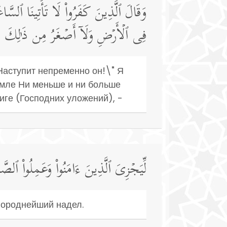
وَقَالَ ٱلَّذِینَ كَفَرُوا۟ لَا تَأۡتِینَا ٱلسَّاعَ
فِی ٱلۡأَرۡضِ وَلَاۤ أَصۡغَرُ مِن ذَ ٰ⁠لِكَ وَلَ
! Наступит непременно он!\" Я
земле Ни меньше и ни больше
иге (Господних уложений), -
لِّیَجۡزِیَ ٱلَّذِینَ ءَامَنُوا۟ وَعَمِلُوا۟ ٱلصَّـٰ
агороднейший надел.