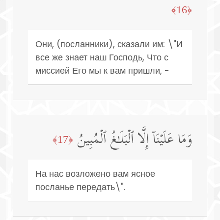
﴿16﴾
Они, (посланники), сказали им: \"И
все же знает наш Господь, Что с
миссией Его мы к вам пришли, -
وَمَا عَلَیۡنَاۤ إِلَّا ٱلۡبَلَـٰغُ ٱلۡمُبِینُ
﴿17﴾
На нас возложено вам ясное
посланье передать\".