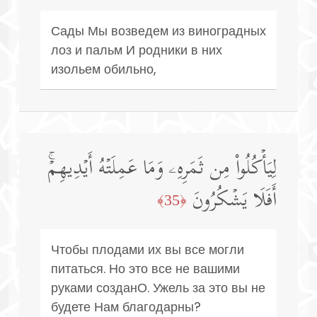
Сады Мы возведем из виноградных
лоз и пальм И родники в них
изольем обильно,
لِیَأۡكُلُوا۟ مِن ثَمَرِهِۦ وَمَا عَمِلَتۡهُ أَیۡدِیهِمۡۚ
أَفَلَا یَشۡكُرُونَ
﴿35﴾
Чтобы плодами их вы все могли
питаться. Но это все не вашими
руками созданО. Ужель за это вы не
будете Нам благодарны?