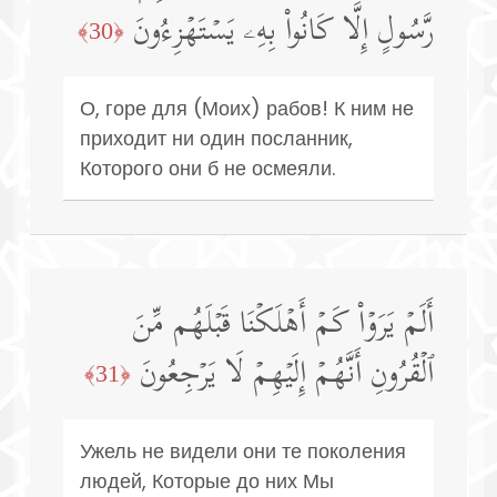
رَّسُولٍ إِلَّا كَانُوا۟ بِهِۦ یَسۡتَهۡزِءُونَ
﴿30﴾
О, горе для (Моих) рабов! К ним не
приходит ни один посланник,
Которого они б не осмеяли.
أَلَمۡ یَرَوۡا۟ كَمۡ أَهۡلَكۡنَا قَبۡلَهُم مِّنَ
ٱلۡقُرُونِ أَنَّهُمۡ إِلَیۡهِمۡ لَا یَرۡجِعُونَ
﴿31﴾
Ужель не видели они те поколения
людей, Которые до них Мы