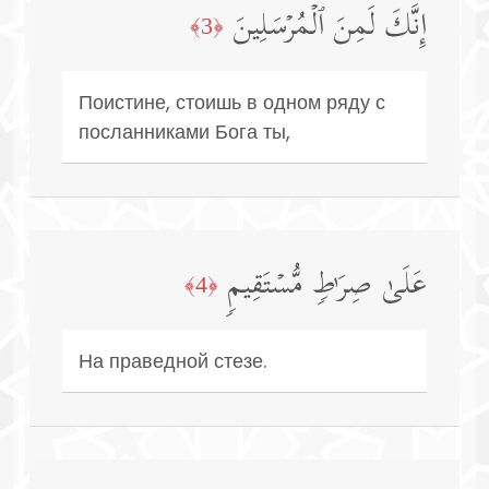
إِنَّكَ لَمِنَ ٱلۡمُرۡسَلِینَ
﴿3﴾
Поистине, стоишь в одном ряду с
посланниками Бога ты,
عَلَىٰ صِرَ ٰ⁠طࣲ مُّسۡتَقِیمࣲ
﴿4﴾
На праведной стезе.