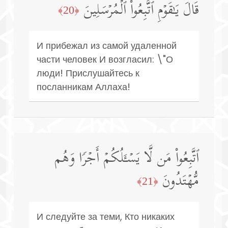
قَالَ یَـٰقَوۡمِ ٱتَّبِعُوا۟ ٱلۡمُرۡسَلِینَ
﴿20﴾
И прибежал из самой удаленной
части человек И возгласил: \"О
люди! Прислушайтесь к
посланникам Аллаха!
ٱتَّبِعُوا۟ مَن لَّا یَسۡـَٔلُكُمۡ أَجۡرࣰا وَهُم
مُّهۡتَدُونَ
﴿21﴾
И следуйте за теми, Кто никаких