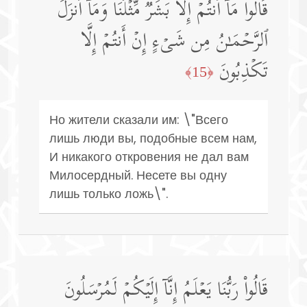
قَالُوا۟ مَاۤ أَنتُمۡ إِلَّا بَشَرࣱ مِّثۡلُنَا وَمَاۤ أَنزَلَ
ٱلرَّحۡمَـٰنُ مِن شَیۡءٍ إِنۡ أَنتُمۡ إِلَّا
تَكۡذِبُونَ
﴿15﴾
Но жители сказали им: \"Всего
лишь люди вы, подобные всем нам,
И никакого откровения не дал вам
Милосердный. Несете вы одну
лишь только ложь\".
قَالُوا۟ رَبُّنَا یَعۡلَمُ إِنَّاۤ إِلَیۡكُمۡ لَمُرۡسَلُونَ