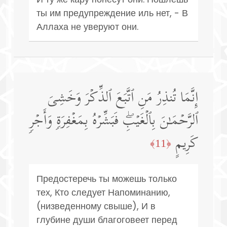
ты им предупреждение иль нет, - В
Аллаха не уверуют они.
إِنَّمَا تُنذِرُ مَنِ ٱتَّبَعَ ٱلذِّكۡرَ وَخَشِیَ
ٱلرَّحۡمَـٰنَ بِٱلۡغَیۡبِۖ فَبَشِّرۡهُ بِمَغۡفِرَةࣲ وَأَجۡرࣲ
كَرِیمٍ
﴿11﴾
Предостеречь ты можешь только
тех, Кто следует Напоминанию,
(низведенному свыше), И в
глубине души благоговеет перед