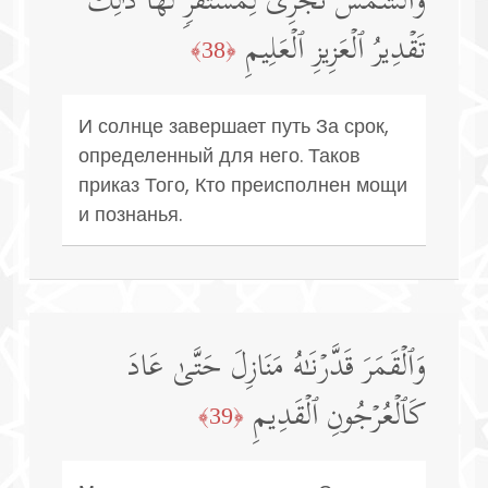
وَٱلشَّمۡسُ تَجۡرِی لِمُسۡتَقَرࣲّ لَّهَاۚ ذَ ٰ⁠لِكَ
تَقۡدِیرُ ٱلۡعَزِیزِ ٱلۡعَلِیمِ
﴿38﴾
И солнце завершает путь За срок,
определенный для него. Таков
приказ Того, Кто преисполнен мощи
и познанья.
وَٱلۡقَمَرَ قَدَّرۡنَـٰهُ مَنَازِلَ حَتَّىٰ عَادَ
كَٱلۡعُرۡجُونِ ٱلۡقَدِیمِ
﴿39﴾