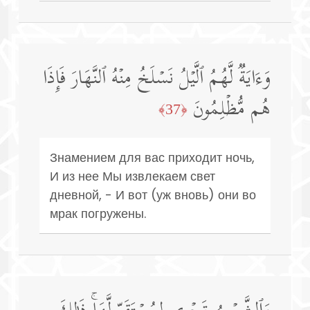
وَءَایَةࣱ لَّهُمُ ٱلَّیۡلُ نَسۡلَخُ مِنۡهُ ٱلنَّهَارَ فَإِذَا
هُم مُّظۡلِمُونَ
﴿37﴾
Знамением для вас приходит ночь,
И из нее Мы извлекаем свет
дневной, - И вот (уж вновь) они во
мрак погружены.