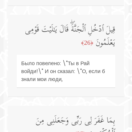
قِیلَ ٱدۡخُلِ ٱلۡجَنَّةَۖ قَالَ یَـٰلَیۡتَ قَوۡمِی
یَعۡلَمُونَ
﴿26﴾
Было повелено: \"Ты в Рай
войди!\" И он сказал: \"О, если б
знали мои люди,
بِمَا غَفَرَ لِی رَبِّی وَجَعَلَنِی مِنَ