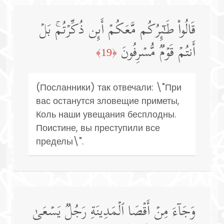
قَالُوا۟ طَـٰۤىِٕرُكُم مَّعَكُمۡ أَىِٕن ذُكِّرۡتُمۚ بَلۡ
أَنتُمۡ قَوۡمࣱ مُّسۡرِفُونَ
﴿19﴾
(Посланники) так отвечали: \"При
вас останутся зловещие приметы,
Коль наши увещания бесплодны.
Поистине, вы преступили все
пределы\".
وَجَاۤءَ مِنۡ أَقۡصَا ٱلۡمَدِینَةِ رَجُلࣱ یَسۡعَىٰ