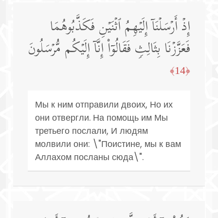
إِذۡ أَرۡسَلۡنَاۤ إِلَیۡهِمُ ٱثۡنَیۡنِ فَكَذَّبُوهُمَا
فَعَزَّزۡنَا بِثَالِثࣲ فَقَالُوۤا۟ إِنَّاۤ إِلَیۡكُم مُّرۡسَلُونَ
﴿14﴾
Мы к ним отправили двоих, Но их
они отвергли. На помощь им Мы
третьего послали, И людям
молвили они: \"Поистине, мы к вам
Аллахом посланы сюда\".