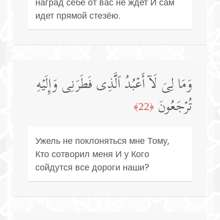
наград себе от вас не ждет И сам
идет прямой стезёю.
وَمَا لِیَ لَاۤ أَعۡبُدُ ٱلَّذِی فَطَرَنِی وَإِلَیۡهِ
تُرۡجَعُونَ
﴿22﴾
Ужель не поклоняться мне Тому,
Кто сотворил меня И у Кого
сойдутся все дороги наши?