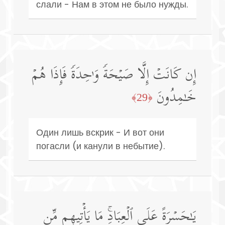
слали - Нам в этом не было нужды.
إِن كَانَتۡ إِلَّا صَیۡحَةࣰ وَ ٰ⁠حِدَةࣰ فَإِذَا هُمۡ
خَـٰمِدُونَ
﴿29﴾
Один лишь вскрик - И вот они
погасли (и канули в небытие).
یَـٰحَسۡرَةً عَلَى ٱلۡعِبَادِۚ مَا یَأۡتِیهِم مِّن