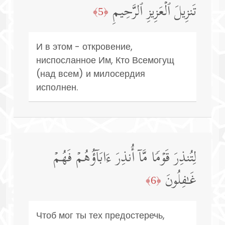
تَنزِیلَ ٱلۡعَزِیزِ ٱلرَّحِیمِ
﴿5﴾
И в этом - откровение,
ниспосланное Им, Кто Всемогущ
(над всем) и милосердия
исполнен.
لِتُنذِرَ قَوۡمࣰا مَّاۤ أُنذِرَ ءَابَاۤؤُهُمۡ فَهُمۡ
غَـٰفِلُونَ
﴿6﴾
Чтоб мог ты тех предостеречь,