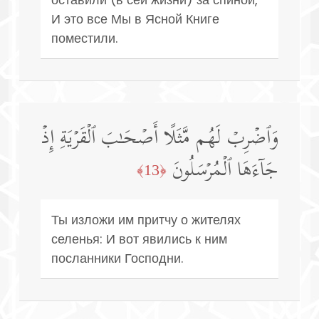
И это все Мы в Ясной Книге
поместили.
وَٱضۡرِبۡ لَهُم مَّثَلًا أَصۡحَـٰبَ ٱلۡقَرۡیَةِ إِذۡ
جَاۤءَهَا ٱلۡمُرۡسَلُونَ
﴿13﴾
Ты изложи им притчу о жителях
селенья: И вот явились к ним
посланники Господни.