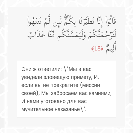
قَالُوۤا۟ إِنَّا تَطَیَّرۡنَا بِكُمۡۖ لَىِٕن لَّمۡ تَنتَهُوا۟
لَنَرۡجُمَنَّكُمۡ وَلَیَمَسَّنَّكُم مِّنَّا عَذَابٌ
أَلِیمࣱ
﴿18﴾
Они ж ответили: \"Мы в вас
увидели зловещую примету, И,
если вы не прекратите (миссии
своей), Мы забросаем вас камнями,
И нами уготовано для вас
мучительное наказанье\".