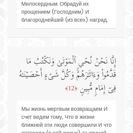
Милосердным. Обрадуй их
прощением (Господним) И
благороднейшей (из всех) наград.
إِنَّا نَحۡنُ نُحۡیِ ٱلۡمَوۡتَىٰ وَنَكۡتُبُ مَا
قَدَّمُوا۟ وَءَاثَـٰرَهُمۡۚ وَكُلَّ شَیۡءٍ أَحۡصَیۡنَـٰهُ
فِیۤ إِمَامࣲ مُّبِینࣲ
﴿12﴾
Мы жизнь мертвым возвращаем И
счет ведем тому, Что в жизни
ближней эти люди совершили И что
оставили (в сей жизни) за спиной,