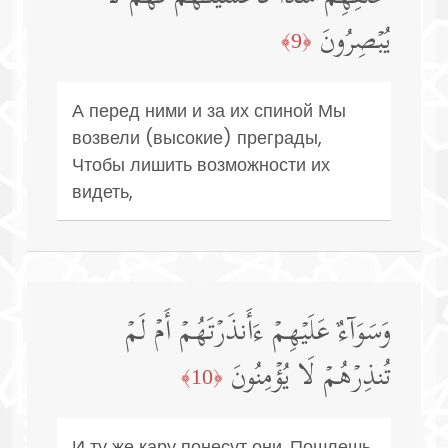
یُبۡصِرُونَ
﴿9﴾
А перед ними и за их спиной Мы
возвели (высокие) преграды,
Чтобы лишить возможности их
видеть,
وَسَوَاۤءٌ عَلَیۡهِمۡ ءَأَنذَرۡتَهُمۡ أَمۡ لَمۡ
تُنذِرۡهُمۡ لَا یُؤۡمِنُونَ
﴿10﴾
И ту же кару понесут они. Пошлешь