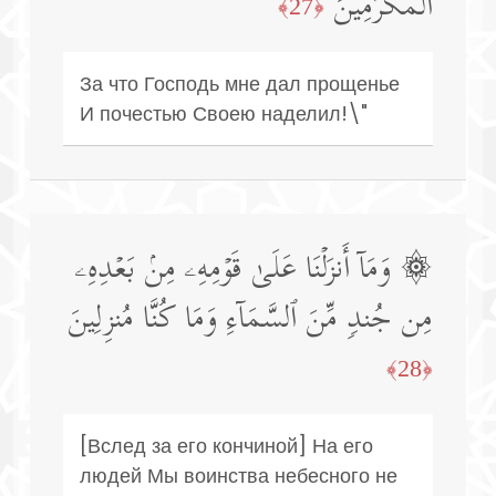
ٱلۡمُكۡرَمِینَ
﴿27﴾
За что Господь мне дал прощенье
И почестью Своею наделил!\"
۞ وَمَاۤ أَنزَلۡنَا عَلَىٰ قَوۡمِهِۦ مِنۢ بَعۡدِهِۦ
مِن جُندࣲ مِّنَ ٱلسَّمَاۤءِ وَمَا كُنَّا مُنزِلِینَ
﴿28﴾
[Вслед за его кончиной] На его
людей Мы воинства небесного не