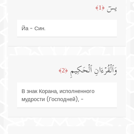
یسۤ
﴿1﴾
Йа - Син.
وَٱلۡقُرۡءَانِ ٱلۡحَكِیمِ
﴿2﴾
В знак Корана, исполненного
мудрости (Господней), -