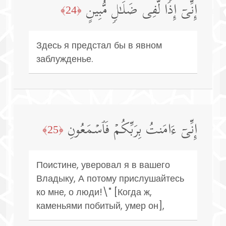
إِنِّیۤ إِذࣰا لَّفِی ضَلَـٰلࣲ مُّبِینٍ
﴿24﴾
Здесь я предстал бы в явном
заблужденье.
إِنِّیۤ ءَامَنتُ بِرَبِّكُمۡ فَٱسۡمَعُونِ
﴿25﴾
Поистине, уверовал я в вашего
Владыку, А потому прислушайтесь
ко мне, о люди!\" [Когда ж,
каменьями побитый, умер он],