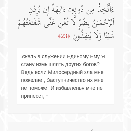
ءَأَتَّخِذُ مِن دُونِهِۦۤ ءَالِهَةً إِن یُرِدۡنِ
ٱلرَّحۡمَـٰنُ بِضُرࣲّ لَّا تُغۡنِ عَنِّی شَفَـٰعَتُهُمۡ
شَیۡـࣰٔا وَلَا یُنقِذُونِ
﴿23﴾
Ужель в служении Единому Ему Я
стану измышлять других богов?
Ведь если Милосердный зла мне
пожелает, Заступничество их мне
не поможет И избавленья мне не
принесет, -