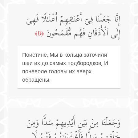
إِنَّا جَعَلۡنَا فِیۤ أَعۡنَـٰقِهِمۡ أَغۡلَـٰلࣰا فَهِیَ
إِلَى ٱلۡأَذۡقَانِ فَهُم مُّقۡمَحُونَ
﴿8﴾
Поистине, Мы в кольца заточили
шеи их до самых подбородков, И
поневоле головы их вверх
обращены.
وَجَعَلۡنَا مِنۢ بَیۡنِ أَیۡدِیهِمۡ سَدࣰّا وَمِنۡ
خَلۡفِهِمۡ سَدࣰّا فَأَغۡشَیۡنَـٰهُمۡ فَهُمۡ لَا