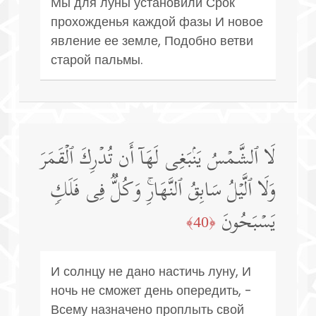
Мы для луны установили Срок
прохожденья каждой фазы И новое
явление ее земле, Подобно ветви
старой пальмы.
لَا ٱلشَّمۡسُ یَنۢبَغِی لَهَاۤ أَن تُدۡرِكَ ٱلۡقَمَرَ
وَلَا ٱلَّیۡلُ سَابِقُ ٱلنَّهَارِۚ وَكُلࣱّ فِی فَلَكࣲ
یَسۡبَحُونَ
﴿40﴾
И солнцу не дано настичь луну, И
ночь не сможет день опередить, -
Всему назначено проплыть свой