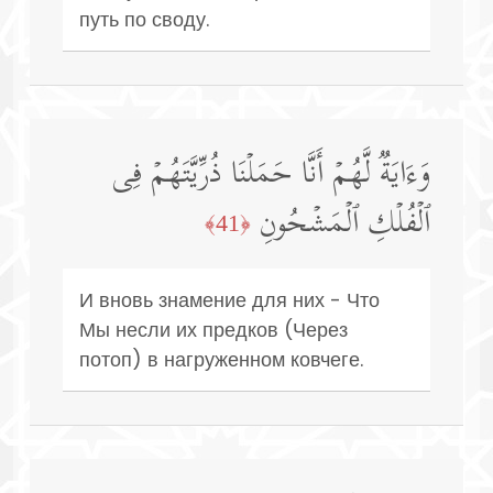
путь по своду.
وَءَایَةࣱ لَّهُمۡ أَنَّا حَمَلۡنَا ذُرِّیَّتَهُمۡ فِی
ٱلۡفُلۡكِ ٱلۡمَشۡحُونِ
﴿41﴾
И вновь знамение для них - Что
Мы несли их предков (Через
потоп) в нагруженном ковчеге.