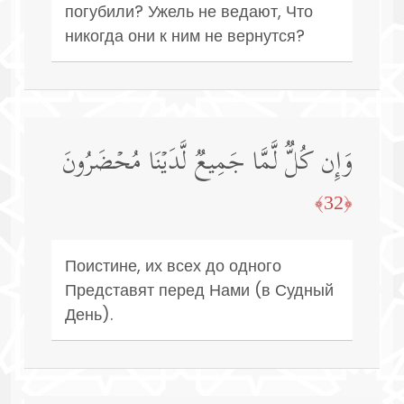
погубили? Ужель не ведают, Что
никогда они к ним не вернутся?
وَإِن كُلࣱّ لَّمَّا جَمِیعࣱ لَّدَیۡنَا مُحۡضَرُونَ
﴿32﴾
Поистине, их всех до одного
Представят перед Нами (в Судный
День).