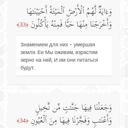
وَءَایَةࣱ لَّهُمُ ٱلۡأَرۡضُ ٱلۡمَیۡتَةُ أَحۡیَیۡنَـٰهَا
وَأَخۡرَجۡنَا مِنۡهَا حَبࣰّا فَمِنۡهُ یَأۡكُلُونَ
﴿33﴾
Знамением для них - умершая
земля. Ее Мы оживим, взрастим
зерно на ней, И им они питаться
будут.
وَجَعَلۡنَا فِیهَا جَنَّـٰتࣲ مِّن نَّخِیلࣲ
وَأَعۡنَـٰبࣲ وَفَجَّرۡنَا فِیهَا مِنَ ٱلۡعُیُونِ
﴿34﴾