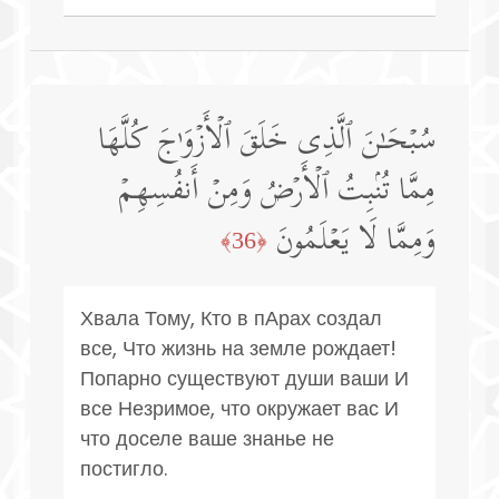
سُبۡحَـٰنَ ٱلَّذِی خَلَقَ ٱلۡأَزۡوَ ٰ⁠جَ كُلَّهَا
مِمَّا تُنۢبِتُ ٱلۡأَرۡضُ وَمِنۡ أَنفُسِهِمۡ
وَمِمَّا لَا یَعۡلَمُونَ
﴿36﴾
Хвала Тому, Кто в пАрах создал
все, Что жизнь на земле рождает!
Попарно существуют души ваши И
все Незримое, что окружает вас И
что доселе ваше знанье не
постигло.