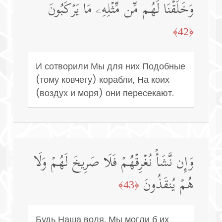
وَخَلَقۡنَا لَهُم مِّن مِّثۡلِهِۦ مَا یَرۡكَبُونَ
﴿42﴾
И сотворили Мы для них Подобные
(тому ковчегу) корабли, На коих
(воздух и моря) они пересекают.
وَإِن نَّشَأۡ نُغۡرِقۡهُمۡ فَلَا صَرِیخَ لَهُمۡ وَلَا
هُمۡ یُنقَذُونَ
﴿43﴾
Будь Наша воля, Мы могли б их