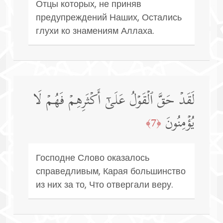
Отцы которых, не приняв
предупреждений Наших, Остались
глухи ко знамениям Аллаха.
لَقَدۡ حَقَّ ٱلۡقَوۡلُ عَلَىٰۤ أَكۡثَرِهِمۡ فَهُمۡ لَا
یُؤۡمِنُونَ
﴿7﴾
Господне Слово оказалось
справедливым, Карая большинство
из них за то, Что отвергали веру.