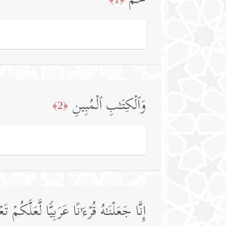
حمۤ
وَٱلۡكِتَـٰبِ ٱلۡمُبِینِ
﴿2﴾
إِنَّا جَعَلۡنَـٰهُ قُرۡءَ ٰ⁠ نًا عَرَبِیࣰّا لَّعَلَّكُمۡ تَ