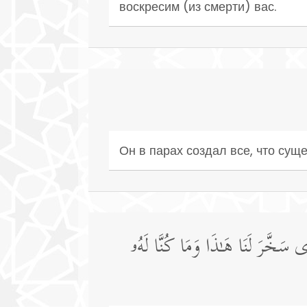
воскресим (из смерти) вас.
Он в парах создал все, что суще
ِی سَخَّرَ لَنَا هَـٰذَا وَمَا كُنَّا لَهُۥ