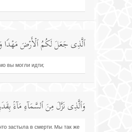
ٱلَّذِی جَعَلَ لَكُمُ ٱلۡأَرۡضَ مَهۡدࣰا وَجَع
мо вы могли идти;
وَٱلَّذِی نَزَّلَ مِنَ ٱلسَّمَاۤءِ مَاۤءَۢ بِقَدَرࣲ
то застыла в смерти. Мы так же