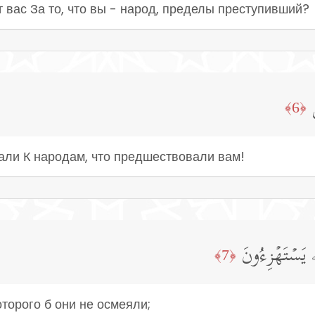
 вас За то, что вы - народ, пределы преступивший?
﴿6﴾
али К народам, что предшествовали вам!
ۦ یَسۡتَهۡزِءُونَ
﴿7﴾
оторого б они не осмеяли;