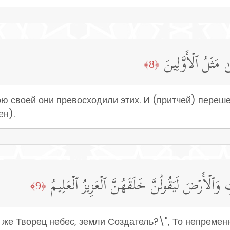
مَثَلُ ٱلۡأَوَّلِینَ
﴿8﴾
лою своей они превосходили этих. И (притчей) пере
ен).
 وَٱلۡأَرۡضَ لَیَقُولُنَّ خَلَقَهُنَّ ٱلۡعَزِیزُ ٱلۡعَلِیمُ
﴿9﴾
о же Творец небес, земли Создатель?\", То непремен