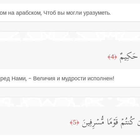
м на арабском, Чтоб вы могли уразуметь.
یٌّ حَكِیمٌ
﴿4﴾
пред Нами, - Величия и мудрости исполнен!
ُنتُمۡ قَوۡمࣰا مُّسۡرِفِینَ
﴿5﴾