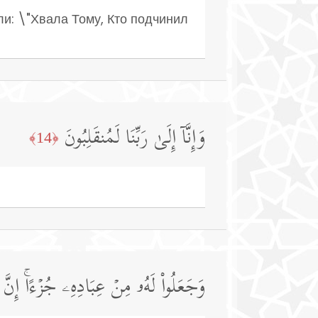
ли: \"Хвала Тому, Кто подчинил
وَإِنَّاۤ إِلَىٰ رَبِّنَا لَمُنقَلِبُونَ
﴿14﴾
وَجَعَلُوا۟ لَهُۥ مِنۡ عِبَادِهِۦ جُزۡءًاۚ إِنَّ 