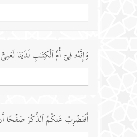
وَإِنَّهُۥ فِیۤ أُمِّ ٱلۡكِتَـٰبِ لَدَیۡنَا لَعَلِ
أَفَنَضۡرِبُ عَنكُمُ ٱلذِّكۡرَ صَفۡحًا أَن ك