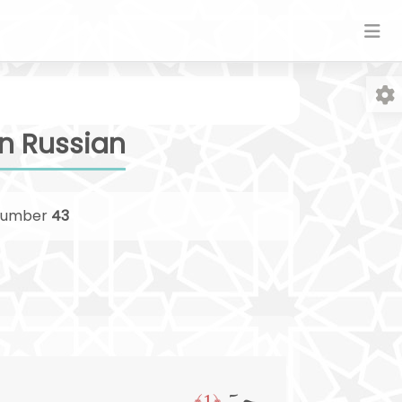
in Russian
umber
43
Fo
﴿1﴾