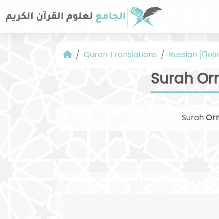
Quran Translations
Russian [Пор
Surah Orn
Surah
Orn