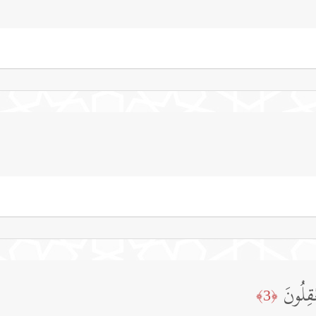
عۡقِلُونَ
﴿3﴾