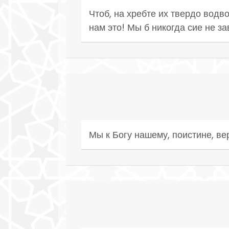
Чтоб, на хребте их твердо водв
нам это! Мы б никогда сие не з
Мы к Богу нашему, поистине, ве