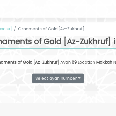
охова]
Ornaments of Gold [Az-Zukhruf]
aments of Gold [Az-Zukhruf] 
aments of Gold [Az-Zukhruf]
Ayah
89
Location
Makkah
N
Select ayah number