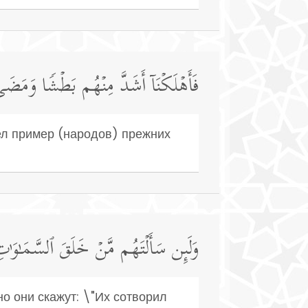
فَأَهۡلَكۡنَاۤ أَشَدَّ مِنۡهُم بَطۡشࣰا وَمَضَىٰ 
шел пример (народов) прежних
وَلَىِٕن سَأَلۡتَهُم مَّنۡ خَلَقَ ٱلسَّمَـٰوَ ٰ⁠تِ
но они скажут: \"Их сотворил