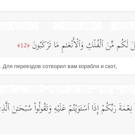
َ لَكُم مِّنَ ٱلۡفُلۡكِ وَٱلۡأَنۡعَـٰمِ مَا تَرۡكَبُونَ
﴿12﴾
. Для переездов сотворил вам корабли и скот,
نِعۡمَةَ رَبِّكُمۡ إِذَا ٱسۡتَوَیۡتُمۡ عَلَیۡهِ وَتَقُولُوا۟ سُبۡحَـٰنَ ٱلَّذ