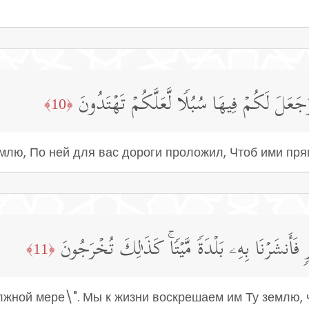
َلَ لَكُمۡ فِیهَا سُبُلࣰا لَّعَلَّكُمۡ تَهۡتَدُونَ
﴿10﴾
млю, По ней для вас дороги проложил, Чтоб ими пря
 فَأَنشَرۡنَا بِهِۦ بَلۡدَةࣰ مَّیۡتࣰاۚ كَذَ ٰ⁠لِكَ تُخۡرَجُونَ
﴿11﴾
лжной мере\". Мы к жизни воскрешаем им Ту землю, ч