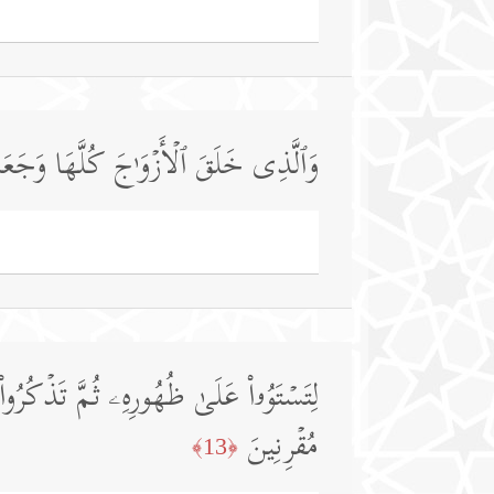
وَٱلَّذِی خَلَقَ ٱلۡأَزۡوَ ٰ⁠جَ كُلَّهَا وَجَعَل
لِتَسۡتَوُۥا۟ عَلَىٰ ظُهُورِهِۦ ثُمَّ تَذۡكُرُوا۟ 
مُقۡرِنِینَ
﴿13﴾