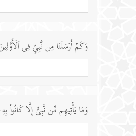
وَكَمۡ أَرۡسَلۡنَا مِن نَّبِیࣲّ فِی ٱلۡأَوَّلِینَ
وَمَا یَأۡتِیهِم مِّن نَّبِیٍّ إِلَّا كَانُوا۟ بِهِ