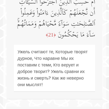
أَمۡ حَسِبَ ٱلَّذِینَ ٱجۡتَرَحُوا۟ ٱلسَّیِّـَٔاتِ
أَن نَّجۡعَلَهُمۡ كَٱلَّذِینَ ءَامَنُوا۟ وَعَمِلُوا۟
ٱلصَّـٰلِحَـٰتِ سَوَاۤءࣰ مَّحۡیَاهُمۡ وَمَمَاتُهُمۡۚ
سَاۤءَ مَا یَحۡكُمُونَ
﴿21﴾
Ужель считают те, Которые творят
дурное, Что наравне Мы их
поставим с теми, Кто верует и
доброе творит? Ужель сравни их
жизнь и смерть? Как же неверно
они мыслят!