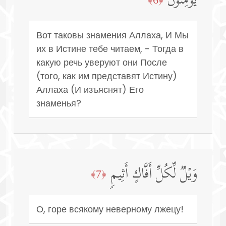
یُؤۡمِنُونَ
Вот таковы знамения Аллаха, И Мы
их в Истине тебе читаем, - Тогда в
какую речь уверуют они После
(того, как им представят Истину)
Аллаха (И изъяснят) Его
знаменья?
وَیۡلࣱ لِّكُلِّ أَفَّاكٍ أَثِیمࣲ
﴿7﴾
О, горе всякому неверному лжецу!