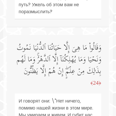
путь? Ужель об этом вам не
поразмыслить?
وَقَالُوا۟ مَا هِیَ إِلَّا حَیَاتُنَا ٱلدُّنۡیَا نَمُوتُ
وَنَحۡیَا وَمَا یُهۡلِكُنَاۤ إِلَّا ٱلدَّهۡرُۚ وَمَا لَهُم
بِذَ ٰ⁠لِكَ مِنۡ عِلۡمٍۖ إِنۡ هُمۡ إِلَّا یَظُنُّونَ
﴿24﴾
И говорят они: \"Нет ничего,
помимо нашей жизни в этом мире.
Мы умираем и живем, И губит нас