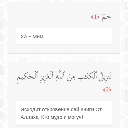
حمۤ
﴿1﴾
Ха - Мим.
تَنزِیلُ ٱلۡكِتَـٰبِ مِنَ ٱللَّهِ ٱلۡعَزِیزِ ٱلۡحَكِیمِ
﴿2﴾
Исходит откровение сей Книги От
Аллаха, Кто мудр и могуч!