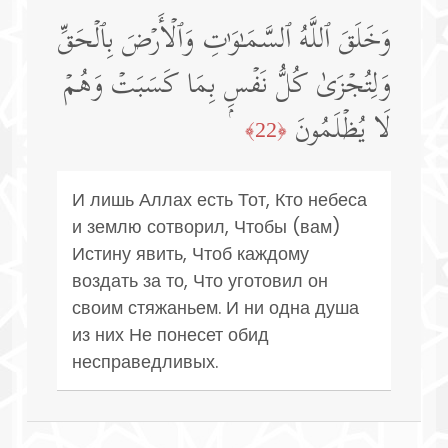
وَخَلَقَ ٱللَّهُ ٱلسَّمَـٰوَ ٰ⁠تِ وَٱلۡأَرۡضَ بِٱلۡحَقِّ
وَلِتُجۡزَىٰ كُلُّ نَفۡسِۭ بِمَا كَسَبَتۡ وَهُمۡ
لَا یُظۡلَمُونَ
﴿22﴾
И лишь Аллах есть Тот, Кто небеса
и землю сотворил, Чтобы (вам)
Истину явить, Чтоб каждому
воздать за то, Что уготовил он
своим стяжаньем. И ни одна душа
из них Не понесет обид
несправедливых.