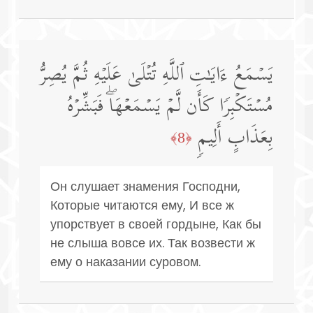
یَسۡمَعُ ءَایَـٰتِ ٱللَّهِ تُتۡلَىٰ عَلَیۡهِ ثُمَّ یُصِرُّ
مُسۡتَكۡبِرࣰا كَأَن لَّمۡ یَسۡمَعۡهَاۖ فَبَشِّرۡهُ
بِعَذَابٍ أَلِیمࣲ
﴿8﴾
Он слушает знамения Господни,
Которые читаются ему, И все ж
упорствует в своей гордыне, Как бы
не слыша вовсе их. Так возвести ж
ему о наказании суровом.