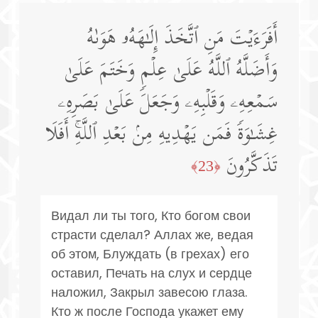
أَفَرَءَیۡتَ مَنِ ٱتَّخَذَ إِلَـٰهَهُۥ هَوَىٰهُ
وَأَضَلَّهُ ٱللَّهُ عَلَىٰ عِلۡمࣲ وَخَتَمَ عَلَىٰ
سَمۡعِهِۦ وَقَلۡبِهِۦ وَجَعَلَ عَلَىٰ بَصَرِهِۦ
غِشَـٰوَةࣰ فَمَن یَهۡدِیهِ مِنۢ بَعۡدِ ٱللَّهِۚ أَفَلَا
تَذَكَّرُونَ
﴿23﴾
Видал ли ты того, Кто богом свои
страсти сделал? Аллах же, ведая
об этом, Блуждать (в грехах) его
оставил, Печать на слух и сердце
наложил, Закрыл завесою глаза.
Кто ж после Господа укажет ему