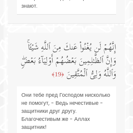
знают.
إِنَّهُمۡ لَن یُغۡنُوا۟ عَنكَ مِنَ ٱللَّهِ شَیۡـࣰٔاۚ
وَإِنَّ ٱلظَّـٰلِمِینَ بَعۡضُهُمۡ أَوۡلِیَاۤءُ بَعۡضࣲۖ
وَٱللَّهُ وَلِیُّ ٱلۡمُتَّقِینَ
﴿19﴾
Они тебе пред Господом нисколько
не помогут, - Ведь нечестивые -
защитники друг другу.
Благочестивым же - Аллах
защитник!