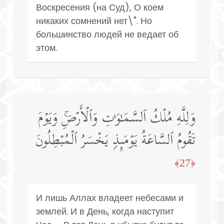
Воскресения (на Суд), О коем
никаких сомнений нет\". Но
большинство людей не ведает об
этом.
وَلِلَّهِ مُلۡكُ ٱلسَّمَـٰوَ ٰ⁠تِ وَٱلۡأَرۡضِۚ وَیَوۡمَ
تَقُومُ ٱلسَّاعَةُ یَوۡمَىِٕذࣲ یَخۡسَرُ ٱلۡمُبۡطِلُونَ
﴿27﴾
И лишь Аллах владеет небесами и
землей. И в День, когда наступит