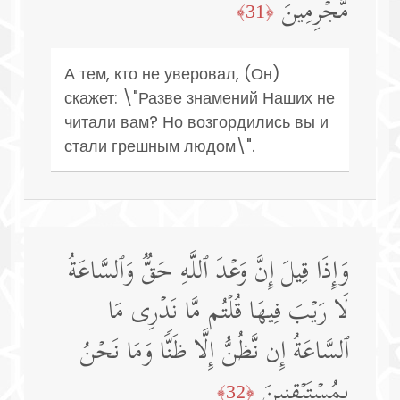
مُّجۡرِمِینَ
﴿31﴾
А тем, кто не уверовал, (Он)
скажет: \"Разве знамений Наших не
читали вам? Но возгордились вы и
стали грешным людом\".
وَإِذَا قِیلَ إِنَّ وَعۡدَ ٱللَّهِ حَقࣱّ وَٱلسَّاعَةُ
لَا رَیۡبَ فِیهَا قُلۡتُم مَّا نَدۡرِی مَا
ٱلسَّاعَةُ إِن نَّظُنُّ إِلَّا ظَنࣰّا وَمَا نَحۡنُ
بِمُسۡتَیۡقِنِینَ
﴿32﴾