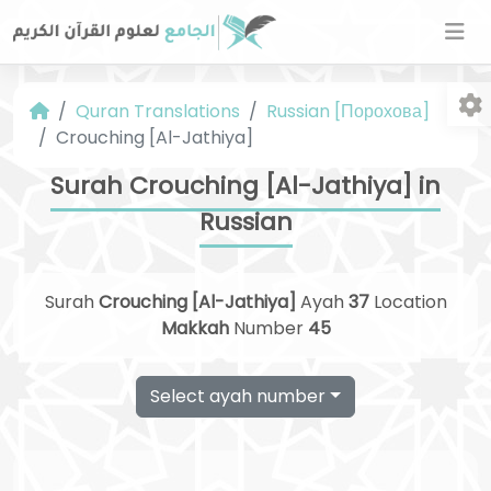
Quran Translations
Russian [Порохова]
Crouching [Al-Jathiya]
Surah Crouching [Al-Jathiya] in
Russian
Fo
Surah
Crouching [Al-Jathiya]
Ayah
37
Location
Makkah
Number
45
Select ayah number