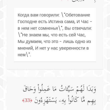
Когда вам говорили: \"Обетование
Господне есть Истина сама, И Час -
в нем нет сомненья\", Вы отвечали:
\"Не знаем мы, что есть сей Час,
Мы думаем, что это - лишь одно из
мнений, И нет у нас уверенности в
нем\".
وَبَدَا لَهُمۡ سَیِّـَٔاتُ مَا عَمِلُوا۟ وَحَاقَ
بِهِم مَّا كَانُوا۟ بِهِۦ یَسۡتَهۡزِءُونَ
﴿33﴾