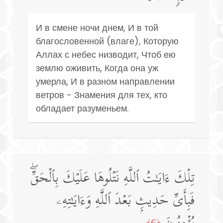
И в смене ночи днем, И в той
благословенной (влаге), Которую
Аллах с небес низводит, Чтоб ею
землю оживить, Когда она уж
умерла, И в разном направлении
ветров - Знамения для тех, кто
обладает разуменьем.
تِلۡكَ ءَایَـٰتُ ٱللَّهِ نَتۡلُوهَا عَلَیۡكَ بِٱلۡحَقِّۖ
فَبِأَیِّ حَدِیثِۭ بَعۡدَ ٱللَّهِ وَءَایَـٰتِهِۦ
﴿6﴾