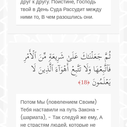
друг к другу. Поистине, Господь
твой в День Суда Рассудит между
ними то, В чем разошлись они.
ثُمَّ جَعَلۡنَـٰكَ عَلَىٰ شَرِیعَةࣲ مِّنَ ٱلۡأَمۡرِ
فَٱتَّبِعۡهَا وَلَا تَتَّبِعۡ أَهۡوَاۤءَ ٱلَّذِینَ لَا
یَعۡلَمُونَ
﴿18﴾
Потом Мы (повелением Своим)
Тебя наставили на путь Закона -
(шариата), - Так следуй же ему, А
не страстям людей, которые не