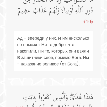
مَّا كَسَبُوا۟ شَیۡـࣰٔا وَلَا مَا ٱتَّخَذُوا۟ مِن
دُونِ ٱللَّهِ أَوۡلِیَاۤءَۖ وَلَهُمۡ عَذَابٌ عَظِیمٌ
﴿10﴾
Ад - впереди у них, И им нисколько
не поможет Ни то добро, что
накопили, Ни те, которых они взяли
В защитники себе, помимо Бога. Им
- наказание великое (от Бога).
هَـٰذَا هُدࣰىۖ وَٱلَّذِینَ كَفَرُوا۟ بِـَٔایَـٰتِ