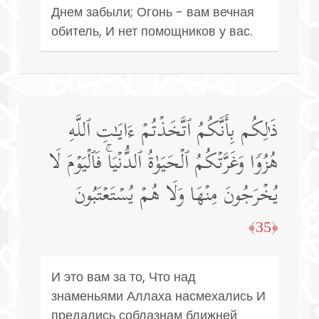
Днем забыли; Огонь - вам вечная
обитель, И нет помощников у вас.
ذَ ٰ⁠لِكُم بِأَنَّكُمُ ٱتَّخَذۡتُمۡ ءَایَـٰتِ ٱللَّهِ
هُزُوࣰا وَغَرَّتۡكُمُ ٱلۡحَیَوٰةُ ٱلدُّنۡیَاۚ فَٱلۡیَوۡمَ لَا
یُخۡرَجُونَ مِنۡهَا وَلَا هُمۡ یُسۡتَعۡتَبُونَ
﴿35﴾
И это вам за то, Что над
знаменьями Аллаха насмехались И
предались соблазнам ближней