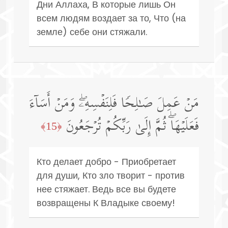
Дни Аллаха, В которые лишь Он
всем людям воздает за то, Что (на
земле) себе они стяжали.
مَنۡ عَمِلَ صَـٰلِحࣰا فَلِنَفۡسِهِۦۖ وَمَنۡ أَسَاۤءَ
فَعَلَیۡهَاۖ ثُمَّ إِلَىٰ رَبِّكُمۡ تُرۡجَعُونَ
﴿15﴾
Кто делает добро - Приобретает
для души, Кто зло творит - против
нее стяжает. Ведь все вы будете
возвращены К Владыке своему!