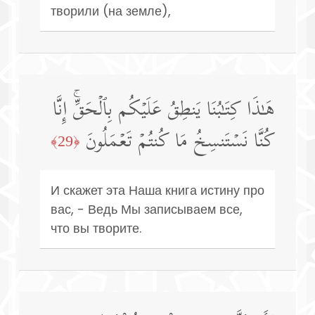
творили (на земле),
هَـٰذَا كِتَـٰبُنَا یَنطِقُ عَلَیۡكُم بِٱلۡحَقِّۚ إِنَّا
كُنَّا نَسۡتَنسِخُ مَا كُنتُمۡ تَعۡمَلُونَ
﴿29﴾
И скажет эта Наша книга истину про
вас, - Ведь Мы записываем все,
что вы творите.