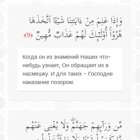
وَإِذَا عَلِمَ مِنۡ ءَایَـٰتِنَا شَیۡـًٔا ٱتَّخَذَهَا
هُزُوًاۚ أُو۟لَـٰۤىِٕكَ لَهُمۡ عَذَابࣱ مُّهِینࣱ
﴿9﴾
Когда он из знамений Наших что-
нибудь узнает, Он обращает их в
насмешку. И для таких - Господне
наказание позором.
مِّن وَرَاۤىِٕهِمۡ جَهَنَّمُۖ وَلَا یُغۡنِی عَنۡهُم