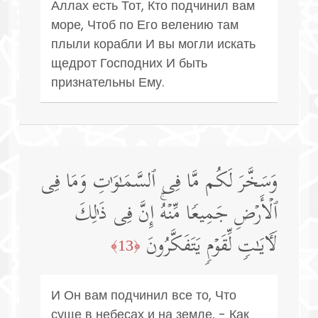
Аллах есть Тот, Кто подчинил вам
море, Чтоб по Его велению там
плыли корабли И вы могли искать
щедрот Господних И быть
признательны Ему.
وَسَخَّرَ لَكُم مَّا فِی ٱلسَّمَـٰوَ ٰ⁠تِ وَمَا فِی
ٱلۡأَرۡضِ جَمِیعࣰا مِّنۡهُۚ إِنَّ فِی ذَ ٰ⁠لِكَ
لَـَٔایَـٰتࣲ لِّقَوۡمࣲ یَتَفَكَّرُونَ
﴿13﴾
И Он вам подчинил все то, Что
суще в небесах и на земле, - Как