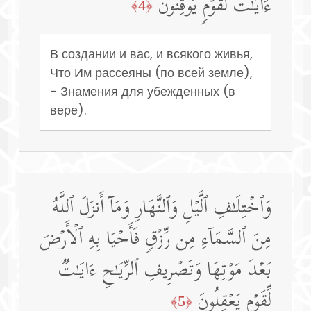
ءَایَـٰتࣱ لِّقَوۡمࣲ یُوقِنُونَ
﴿4﴾
В создании и вас, и всякого живья,
Что Им рассеяны (по всей земле),
- Знамения для убежденных (в
вере).
وَٱخۡتِلَـٰفِ ٱلَّیۡلِ وَٱلنَّهَارِ وَمَاۤ أَنزَلَ ٱللَّهُ
مِنَ ٱلسَّمَاۤءِ مِن رِّزۡقࣲ فَأَحۡیَا بِهِ ٱلۡأَرۡضَ
بَعۡدَ مَوۡتِهَا وَتَصۡرِیفِ ٱلرِّیَـٰحِ ءَایَـٰتࣱ
لِّقَوۡمࣲ یَعۡقِلُونَ
﴿5﴾