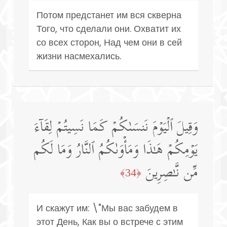
Потом предстанет им вся скверна
Того, что сделали они. Охватит их
со всех сторон, Над чем они в сей
жизни насмехались.
وَقِیلَ ٱلۡیَوۡمَ نَنسَىٰكُمۡ كَمَا نَسِیتُمۡ لِقَاۤءَ
یَوۡمِكُمۡ هَـٰذَا وَمَأۡوَىٰكُمُ ٱلنَّارُ وَمَا لَكُم
مِّن نَّـٰصِرِینَ
﴿34﴾
И скажут им: \"Мы вас забудем в
этот День, Как вы о встрече с этим