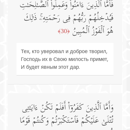
فَأَمَّا ٱلَّذِینَ ءَامَنُوا۟ وَعَمِلُوا۟ ٱلصَّـٰلِحَـٰتِ
فَیُدۡخِلُهُمۡ رَبُّهُمۡ فِی رَحۡمَتِهِۦۚ ذَ ٰ⁠لِكَ
هُوَ ٱلۡفَوۡزُ ٱلۡمُبِینُ
﴿30﴾
Тех, кто уверовал и доброе творил,
Господь их в Свою милость примет,
И будет явным этот дар.
وَأَمَّا ٱلَّذِینَ كَفَرُوۤا۟ أَفَلَمۡ تَكُنۡ ءَایَـٰتِی
تُتۡلَىٰ عَلَیۡكُمۡ فَٱسۡتَكۡبَرۡتُمۡ وَكُنتُمۡ قَوۡمࣰا