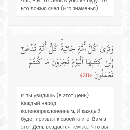
Час, - В тот День в убытке будут те,
Кто ложью счел (Его знаменья).
وَتَرَىٰ كُلَّ أُمَّةࣲ جَاثِیَةࣰۚ كُلُّ أُمَّةࣲ تُدۡعَىٰۤ
إِلَىٰ كِتَـٰبِهَا ٱلۡیَوۡمَ تُجۡزَوۡنَ مَا كُنتُمۡ
تَعۡمَلُونَ
﴿28﴾
И ты увидишь (в этот День)
Каждый народ
коленопреклоненным, И каждый
будет призван к своей книге: Вам в
этот День воздастся тем же, Что вы