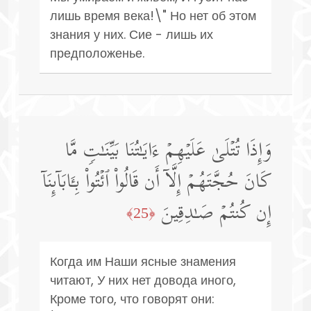
лишь время века!\" Но нет об этом
знания у них. Сие - лишь их
предположенье.
وَإِذَا تُتۡلَىٰ عَلَیۡهِمۡ ءَایَـٰتُنَا بَیِّنَـٰتࣲ مَّا
كَانَ حُجَّتَهُمۡ إِلَّاۤ أَن قَالُوا۟ ٱئۡتُوا۟ بِـَٔابَاۤىِٕنَاۤ
إِن كُنتُمۡ صَـٰدِقِینَ
﴿25﴾
Когда им Наши ясные знамения
читают, У них нет довода иного,
Кроме того, что говорят они: