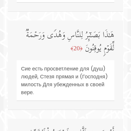
هَـٰذَا بَصَـٰۤىِٕرُ لِلنَّاسِ وَهُدࣰى وَرَحۡمَةࣱ
لِّقَوۡمࣲ یُوقِنُونَ
﴿20﴾
Сие есть просветление для (душ)
людей, Стезя прямая и (Господня)
милость Для убежденных в своей
вере.