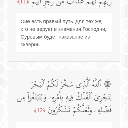
رَبِّهِمۡ لَهُمۡ عَذَابࣱ مِّن رِّجۡزٍ أَلِیمٌ
﴿11﴾
Сие есть правый путь. Для тех же,
кто не верует в знамения Господни,
Суровым будет наказание из
скверны.
۞ ٱللَّهُ ٱلَّذِی سَخَّرَ لَكُمُ ٱلۡبَحۡرَ
لِتَجۡرِیَ ٱلۡفُلۡكُ فِیهِ بِأَمۡرِهِۦ وَلِتَبۡتَغُوا۟ مِن
فَضۡلِهِۦ وَلَعَلَّكُمۡ تَشۡكُرُونَ
﴿12﴾