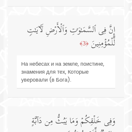
إِنَّ فِی ٱلسَّمَـٰوَ ٰ⁠تِ وَٱلۡأَرۡضِ لَـَٔایَـٰتࣲ
لِّلۡمُؤۡمِنِینَ
﴿3﴾
На небесах и на земле, поистине,
знамения для тех, Которые
уверовали (в Бога).
وَفِی خَلۡقِكُمۡ وَمَا یَبُثُّ مِن دَاۤبَّةٍ