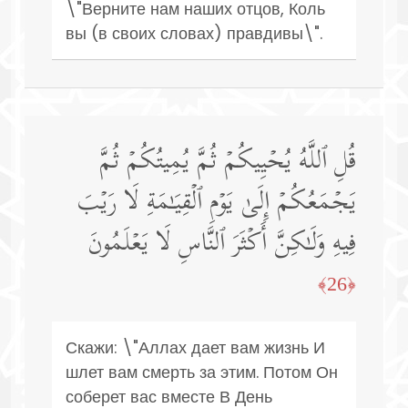
\"Верните нам наших отцов, Коль
вы (в своих словах) правдивы\".
قُلِ ٱللَّهُ یُحۡیِیكُمۡ ثُمَّ یُمِیتُكُمۡ ثُمَّ
یَجۡمَعُكُمۡ إِلَىٰ یَوۡمِ ٱلۡقِیَـٰمَةِ لَا رَیۡبَ
فِیهِ وَلَـٰكِنَّ أَكۡثَرَ ٱلنَّاسِ لَا یَعۡلَمُونَ
﴿26﴾
Скажи: \"Аллах дает вам жизнь И
шлет вам смерть за этим. Потом Он
соберет вас вместе В День