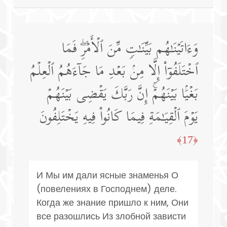
وَءَاتَیۡنَـٰهُم بَیِّنَـٰتࣲ مِّنَ ٱلۡأَمۡرِۖ فَمَا
ٱخۡتَلَفُوۤا۟ إِلَّا مِنۢ بَعۡدِ مَا جَاۤءَهُمُ ٱلۡعِلۡمُ
بَغۡیَۢا بَیۡنَهُمۡۚ إِنَّ رَبَّكَ یَقۡضِی بَیۡنَهُمۡ
یَوۡمَ ٱلۡقِیَـٰمَةِ فِیمَا كَانُوا۟ فِیهِ یَخۡتَلِفُونَ
﴿17﴾
И Мы им дали ясные знаменья О
(повелениях в Господнем) деле.
Когда же знание пришло к ним, Они
все разошлись Из злобной зависти