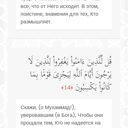
все, что от Него исходит. В этом,
поистине, знамения для тех, Кто
размышляет.
قُل لِّلَّذِینَ ءَامَنُوا۟ یَغۡفِرُوا۟ لِلَّذِینَ لَا
یَرۡجُونَ أَیَّامَ ٱللَّهِ لِیَجۡزِیَ قَوۡمَۢا بِمَا
كَانُوا۟ یَكۡسِبُونَ
﴿14﴾
Скажи, (о Мухаммад!),
уверовавшим (в Бога), Чтобы они
прощали тем, Кто не надеется на