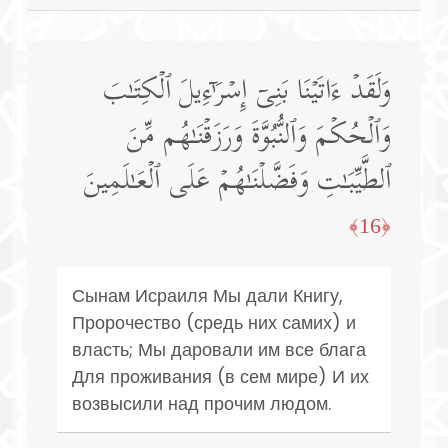
وَلَقَدۡ ءَاتَیۡنَا بَنِیۤ إِسۡرَ ٰ⁠ۤءِیلَ ٱلۡكِتَـٰبَ
وَٱلۡحُكۡمَ وَٱلنُّبُوَّةَ وَرَزَقۡنَـٰهُم مِّنَ
ٱلطَّیِّبَـٰتِ وَفَضَّلۡنَـٰهُمۡ عَلَى ٱلۡعَـٰلَمِینَ
﴿16﴾
Сынам Исраиля Мы дали Книгу,
Пророчество (средь них самих) и
власть; Мы даровали им все блага
Для проживания (в сем мире) И их
возвысили над прочим людом.