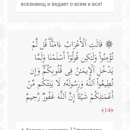
всезнающ и ведает о всем и вся!
۞ قَالَتِ ٱلۡأَعۡرَابُ ءَامَنَّاۖ قُل لَّمۡ
تُؤۡمِنُوا۟ وَلَـٰكِن قُولُوۤا۟ أَسۡلَمۡنَا وَلَمَّا
یَدۡخُلِ ٱلۡإِیمَـٰنُ فِی قُلُوبِكُمۡۖ وَإِن
تُطِیعُوا۟ ٱللَّهَ وَرَسُولَهُۥ لَا یَلِتۡكُم مِّنۡ
أَعۡمَـٰلِكُمۡ شَیۡـًٔاۚ إِنَّ ٱللَّهَ غَفُورࣱ رَّحِیمٌ
﴿14﴾