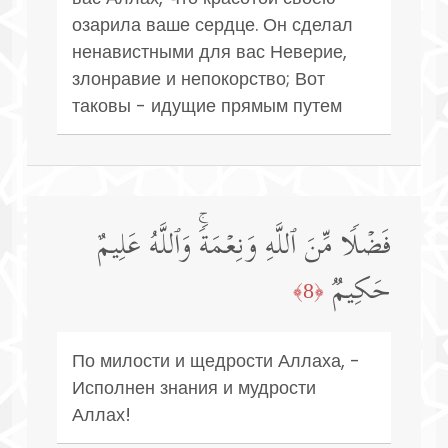
озарила ваше сердце. Он сделал
ненавистными для вас Неверие,
злонравие и непокорство; Вот
таковы - идущие прямым путем
فَضۡلࣰا مِّنَ ٱللَّهِ وَنِعۡمَةࣰۚ وَٱللَّهُ عَلِیمٌ
حَكِیمࣱ
﴿8﴾
По милости и щедрости Аллаха, -
Исполнен знания и мудрости
Аллах!