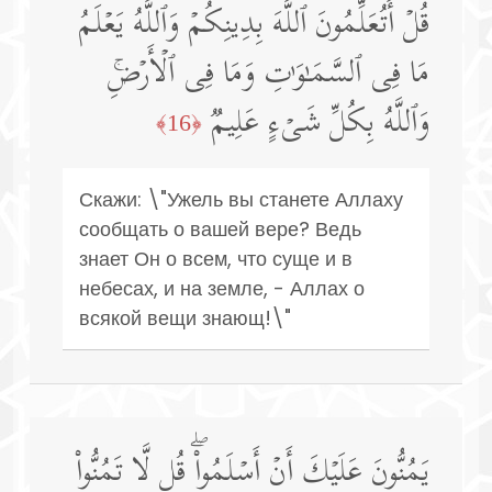
قُلۡ أَتُعَلِّمُونَ ٱللَّهَ بِدِینِكُمۡ وَٱللَّهُ یَعۡلَمُ
مَا فِی ٱلسَّمَـٰوَ ٰ⁠تِ وَمَا فِی ٱلۡأَرۡضِۚ
وَٱللَّهُ بِكُلِّ شَیۡءٍ عَلِیمࣱ
﴿16﴾
Скажи: \"Ужель вы станете Аллаху
сообщать о вашей вере? Ведь
знает Он о всем, что суще и в
небесах, и на земле, - Аллах о
всякой вещи знающ!\"
یَمُنُّونَ عَلَیۡكَ أَنۡ أَسۡلَمُوا۟ۖ قُل لَّا تَمُنُّوا۟