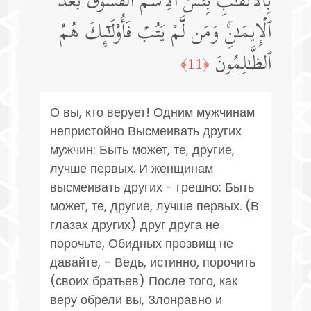
بِٱلۡأَلۡقَـٰبِۖ بِئۡسَ ٱلِٱسۡمُ ٱلۡفُسُوقُ بَعۡدَ
ٱلۡإِیمَـٰنِۚ وَمَن لَّمۡ یَتُبۡ فَأُو۟لَـٰۤىِٕكَ هُمُ
ٱلظَّـٰلِمُونَ
﴿11﴾
О вы, кто верует! Одним мужчинам
непристойно Высмеивать других
мужчин: Быть может, те, другие,
лучше первых. И женщинам
высмеивать других - грешно: Быть
может, те, другие, лучше первых. (В
глазах других) друг друга не
порочьте, Обидных прозвищ не
давайте, - Ведь, истинно, порочить
(своих братьев) После того, как
веру обрели вы, Злонравно и