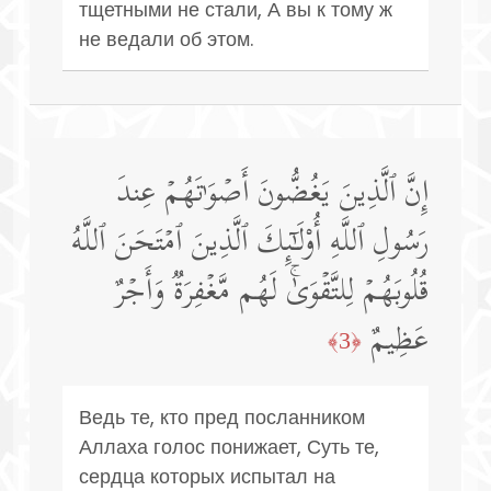
тщетными не стали, А вы к тому ж
не ведали об этом.
إِنَّ ٱلَّذِینَ یَغُضُّونَ أَصۡوَ ٰ⁠تَهُمۡ عِندَ
رَسُولِ ٱللَّهِ أُو۟لَـٰۤىِٕكَ ٱلَّذِینَ ٱمۡتَحَنَ ٱللَّهُ
قُلُوبَهُمۡ لِلتَّقۡوَىٰۚ لَهُم مَّغۡفِرَةࣱ وَأَجۡرٌ
عَظِیمٌ
﴿3﴾
Ведь те, кто пред посланником
Аллаха голос понижает, Суть те,
сердца которых испытал на