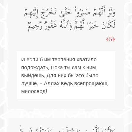
وَلَوۡ أَنَّهُمۡ صَبَرُوا۟ حَتَّىٰ تَخۡرُجَ إِلَیۡهِمۡ
لَكَانَ خَیۡرࣰا لَّهُمۡۚ وَٱللَّهُ غَفُورࣱ رَّحِیمࣱ
﴿5﴾
И если б им терпения хватило
подождать, Пока ты сам к ним
выйдешь, Для них бы это было
лучше, - Аллах ведь всепрощающ,
милосерд!