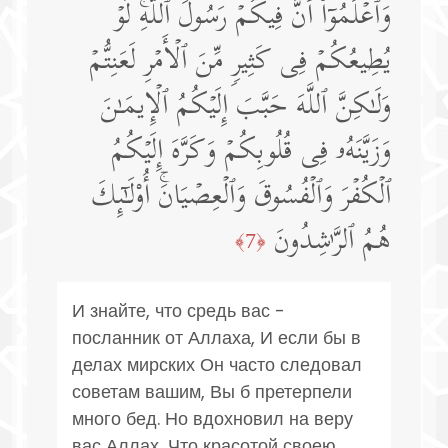
وَٱعۡلَمُوۤا۟ أَنَّ فِیكُمۡ رَسُولَ ٱللَّهِۚ لَوۡ
یُطِیعُكُمۡ فِی كَثِیرࣲ مِّنَ ٱلۡأَمۡرِ لَعَنِتُّمۡ
وَلَـٰكِنَّ ٱللَّهَ حَبَّبَ إِلَیۡكُمُ ٱلۡإِیمَـٰنَ
وَزَیَّنَهُۥ فِی قُلُوبِكُمۡ وَكَرَّهَ إِلَیۡكُمُ
ٱلۡكُفۡرَ وَٱلۡفُسُوقَ وَٱلۡعِصۡیَانَۚ أُو۟لَـٰۤىِٕكَ
هُمُ ٱلرَّ ٰ⁠شِدُونَ
﴿7﴾
И знайте, что средь вас -
посланник от Аллаха, И если бы в
делах мирских Он часто следовал
советам вашим, Вы б претерпели
много бед. Но вдохновил на веру
вас Аллах, Что красотой своею