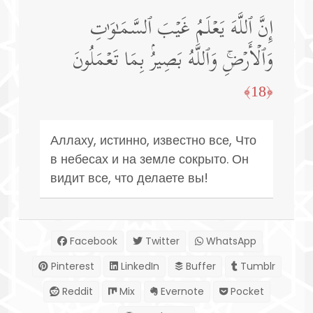
إِنَّ ٱللَّهَ یَعۡلَمُ غَیۡبَ ٱلسَّمَـٰوَ ٰ⁠تِ
وَٱلۡأَرۡضِۚ وَٱللَّهُ بَصِیرُۢ بِمَا تَعۡمَلُونَ
﴿18﴾
Аллаху, истинно, известно все, Что
в небесах и на земле сокрыто. Он
видит все, что делаете вы!
Facebook
Twitter
WhatsApp
Pinterest
LinkedIn
Buffer
Tumblr
Reddit
Mix
Evernote
Pocket