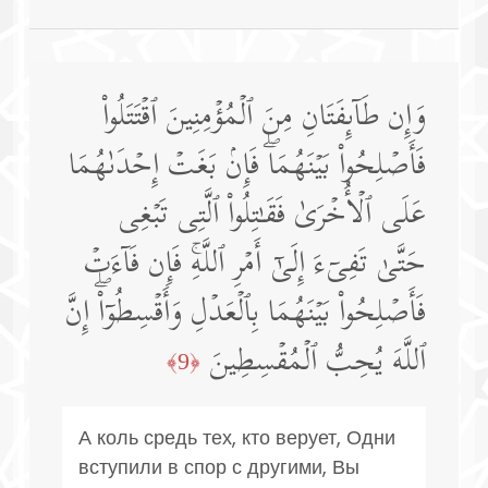
وَإِن طَاۤىِٕفَتَانِ مِنَ ٱلۡمُؤۡمِنِینَ ٱقۡتَتَلُوا۟
فَأَصۡلِحُوا۟ بَیۡنَهُمَاۖ فَإِنۢ بَغَتۡ إِحۡدَىٰهُمَا
عَلَى ٱلۡأُخۡرَىٰ فَقَـٰتِلُوا۟ ٱلَّتِی تَبۡغِی
حَتَّىٰ تَفِیۤءَ إِلَىٰۤ أَمۡرِ ٱللَّهِۚ فَإِن فَاۤءَتۡ
فَأَصۡلِحُوا۟ بَیۡنَهُمَا بِٱلۡعَدۡلِ وَأَقۡسِطُوۤا۟ۖ إِنَّ
ٱللَّهَ یُحِبُّ ٱلۡمُقۡسِطِینَ
﴿9﴾
А коль средь тех, кто верует, Одни
вступили в спор с другими, Вы