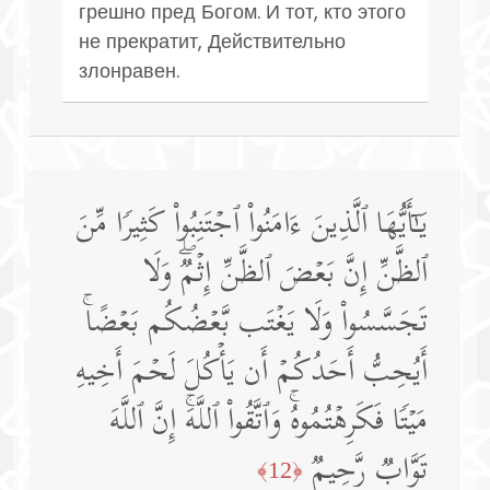
грешно пред Богом. И тот, кто этого
не прекратит, Действительно
злонравен.
یَـٰۤأَیُّهَا ٱلَّذِینَ ءَامَنُوا۟ ٱجۡتَنِبُوا۟ كَثِیرࣰا مِّنَ
ٱلظَّنِّ إِنَّ بَعۡضَ ٱلظَّنِّ إِثۡمࣱۖ وَلَا
تَجَسَّسُوا۟ وَلَا یَغۡتَب بَّعۡضُكُم بَعۡضًاۚ
أَیُحِبُّ أَحَدُكُمۡ أَن یَأۡكُلَ لَحۡمَ أَخِیهِ
مَیۡتࣰا فَكَرِهۡتُمُوهُۚ وَٱتَّقُوا۟ ٱللَّهَۚ إِنَّ ٱللَّهَ
تَوَّابࣱ رَّحِیمࣱ
﴿12﴾