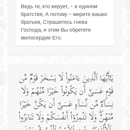
Ведь те, кто верует, - в едином
братстве, А потому - мирите ваших
братьев, Страшитесь гнева
Господа, и этим Вы обретете
милосердие Его.
یَـٰۤأَیُّهَا ٱلَّذِینَ ءَامَنُوا۟ لَا یَسۡخَرۡ قَوۡمࣱ مِّن
قَوۡمٍ عَسَىٰۤ أَن یَكُونُوا۟ خَیۡرࣰا مِّنۡهُمۡ وَلَا
نِسَاۤءࣱ مِّن نِّسَاۤءٍ عَسَىٰۤ أَن یَكُنَّ خَیۡرࣰا
مِّنۡهُنَّۖ وَلَا تَلۡمِزُوۤا۟ أَنفُسَكُمۡ وَلَا تَنَابَزُوا۟