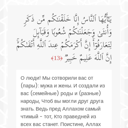
یَـٰۤأَیُّهَا ٱلنَّاسُ إِنَّا خَلَقۡنَـٰكُم مِّن ذَكَرࣲ
وَأُنثَىٰ وَجَعَلۡنَـٰكُمۡ شُعُوبࣰا وَقَبَاۤىِٕلَ
لِتَعَارَفُوۤا۟ۚ إِنَّ أَكۡرَمَكُمۡ عِندَ ٱللَّهِ أَتۡقَىٰكُمۡۚ
إِنَّ ٱللَّهَ عَلِیمٌ خَبِیرࣱ
﴿13﴾
О люди! Мы сотворили вас от
(пары): мужа и жены. И создали из
вас (семейные) роды и (разные)
народы, Чтоб вы могли друг друга
знать. Ведь пред Аллахом самый
чтимый - тот, Кто праведней из
всех вас станет. Поистине, Аллах