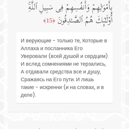
بِأَمۡوَ ٰ⁠لِهِمۡ وَأَنفُسِهِمۡ فِی سَبِیلِ ٱللَّهِۚ
أُو۟لَـٰۤىِٕكَ هُمُ ٱلصَّـٰدِقُونَ
﴿15﴾
И верующие - только те, Которые в
Аллаха и посланника Его
Уверовали (всей душой и сердцем)
И вслед сомнениями не терзались,
А отдавали средства все и душу,
Сражаясь на Его пути. И лишь
такие - искренни (и на словах, и в
деле).