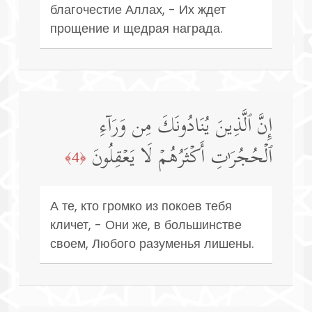
благочестие Аллах, - Их ждет
прощение и щедрая награда.
إِنَّ ٱلَّذِینَ یُنَادُونَكَ مِن وَرَاۤءِ
ٱلۡحُجُرَ ٰ⁠تِ أَكۡثَرُهُمۡ لَا یَعۡقِلُونَ
﴿4﴾
А те, кто громко из покоев тебя
кличет, - Они же, в большинстве
своем, Любого разуменья лишены.