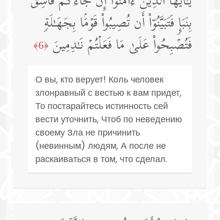
یَـٰۤأَیُّهَا ٱلَّذِینَ ءَامَنُوۤا۟ إِن جَاۤءَكُمۡ فَاسِقُۢ
بِنَبَإࣲ فَتَبَیَّنُوۤا۟ أَن تُصِیبُوا۟ قَوۡمَۢا بِجَهَـٰلَةࣲ
فَتُصۡبِحُوا۟ عَلَىٰ مَا فَعَلۡتُمۡ نَـٰدِمِینَ
﴿6﴾
О вы, кто верует! Коль человек
злонравный с вестью к вам придет,
То постарайтесь истинность сей
вести уточнить, Чтоб по неведению
своему Зла не причинить
(невинным) людям, А после не
раскаиваться в том, что сделал.