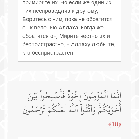
примирите их. Но если же один из
них несправедлив к другому,
Боритесь с ним, пока не обратится
он к велению Аллаха. Когда же
обратится он, Мирите честно их и
беспристрастно, - Аллаху любы те,
кто беспристрастен.
إِنَّمَا ٱلۡمُؤۡمِنُونَ إِخۡوَةࣱ فَأَصۡلِحُوا۟ بَیۡنَ
أَخَوَیۡكُمۡۚ وَٱتَّقُوا۟ ٱللَّهَ لَعَلَّكُمۡ تُرۡحَمُونَ
﴿10﴾