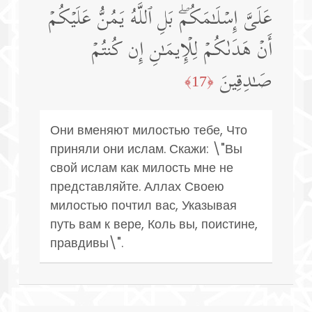
عَلَیَّ إِسۡلَـٰمَكُمۖ بَلِ ٱللَّهُ یَمُنُّ عَلَیۡكُمۡ
أَنۡ هَدَىٰكُمۡ لِلۡإِیمَـٰنِ إِن كُنتُمۡ
صَـٰدِقِینَ
﴿17﴾
Они вменяют милостью тебе, Что
приняли они ислам. Скажи: \"Вы
свой ислам как милость мне не
представляйте. Аллах Своею
милостью почтил вас, Указывая
путь вам к вере, Коль вы, поистине,
правдивы\".