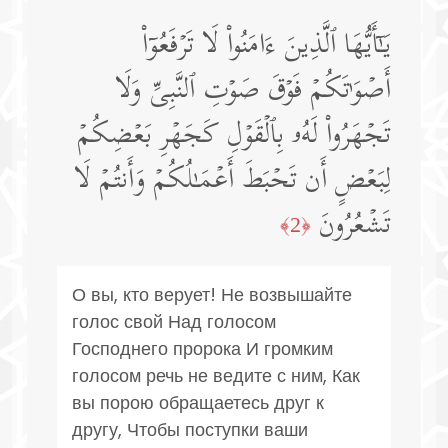
یَـٰۤأَیُّهَا ٱلَّذِینَ ءَامَنُوا۟ لَا تَرۡفَعُوۤا۟
أَصۡوَ ٰ⁠تَكُمۡ فَوۡقَ صَوۡتِ ٱلنَّبِیِّ وَلَا
تَجۡهَرُوا۟ لَهُۥ بِٱلۡقَوۡلِ كَجَهۡرِ بَعۡضِكُمۡ
لِبَعۡضٍ أَن تَحۡبَطَ أَعۡمَـٰلُكُمۡ وَأَنتُمۡ لَا
تَشۡعُرُونَ
﴿2﴾
О вы, кто верует! Не возвышайте
голос свой Над голосом
Господнего пророка И громким
голосом речь не ведите с ним, Как
вы порою обращаетесь друг к
другу, Чтобы поступки ваши