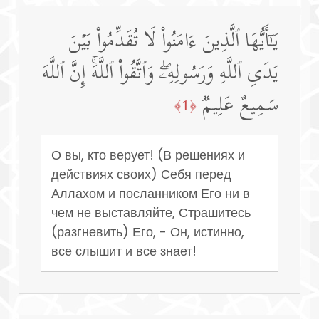
یَـٰۤأَیُّهَا ٱلَّذِینَ ءَامَنُوا۟ لَا تُقَدِّمُوا۟ بَیۡنَ
یَدَیِ ٱللَّهِ وَرَسُولِهِۦۖ وَٱتَّقُوا۟ ٱللَّهَۚ إِنَّ ٱللَّهَ
سَمِیعٌ عَلِیمࣱ
﴿1﴾
О вы, кто верует! (В решениях и
действиях своих) Себя перед
Аллахом и посланником Его ни в
чем не выставляйте, Страшитесь
(разгневить) Его, - Он, истинно,
все слышит и все знает!