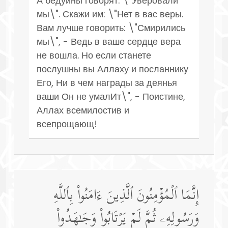
А бедуины говорят: \"Уверовали
мы\". Скажи им: \"Нет в вас веры.
Вам лучше говорить: \"Смирились
мы\", - Ведь в ваше сердце вера
не вошла. Но если станете
послушны вы Аллаху и посланнику
Его, Ни в чем награды за деянья
ваши Он не умалИт\", - Поистине,
Аллах всемилостив и
всепрощающ!
إِنَّمَا ٱلۡمُؤۡمِنُونَ ٱلَّذِینَ ءَامَنُوا۟ بِٱللَّهِ
وَرَسُولِهِۦ ثُمَّ لَمۡ یَرۡتَابُوا۟ وَجَـٰهَدُوا۟