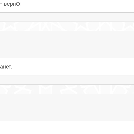
 - вернО!
анет.