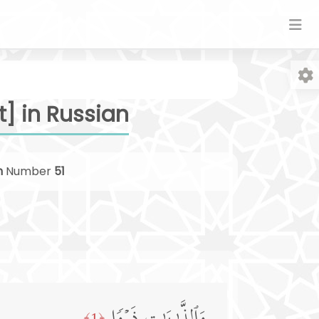
] in Russian
h
Number
51
Fo
﴿1﴾