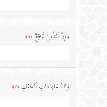
وَإِنَّ ٱلدِّینَ لَوَ ٰ⁠قِعࣱ
﴿6﴾
وَٱلسَّمَاۤءِ ذَاتِ ٱلۡحُبُكِ
﴿7﴾