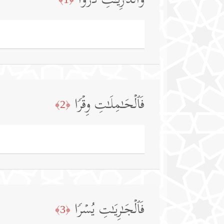
وَٱلذَّ ٰ⁠رِیَـٰتِ ذَرۡوࣰا
فَٱلۡحَـٰمِلَـٰتِ وِقۡرࣰا
﴿2﴾
فَٱلۡجَـٰرِیَـٰتِ یُسۡرࣰا
﴿3﴾