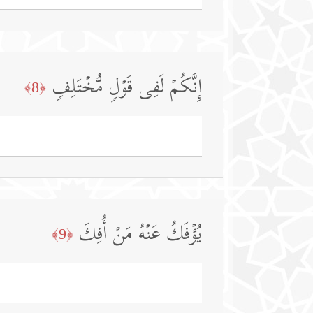
إِنَّكُمۡ لَفِی قَوۡلࣲ مُّخۡتَلِفࣲ
﴿8﴾
یُؤۡفَكُ عَنۡهُ مَنۡ أُفِكَ
﴿9﴾