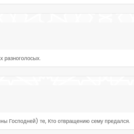
х разноголосых.
ины Господней) те, Кто отвращению сему предался.