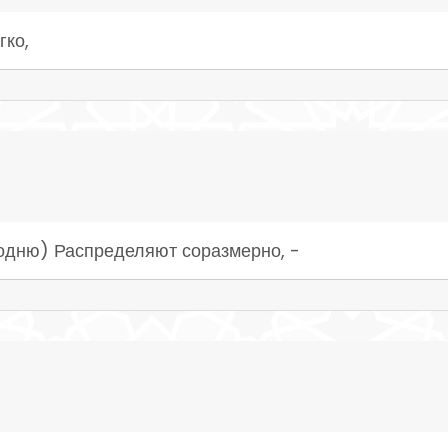
гко,
подню) Распределяют соразмерно, -