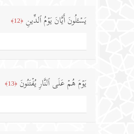
یَسۡـَٔلُونَ أَیَّانَ یَوۡمُ ٱلدِّینِ
﴿12﴾
یَوۡمَ هُمۡ عَلَى ٱلنَّارِ یُفۡتَنُونَ
﴿13﴾