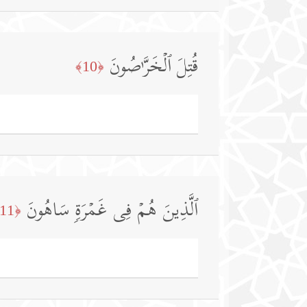
قُتِلَ ٱلۡخَرَّ ٰ⁠صُونَ
﴿10﴾
ٱلَّذِینَ هُمۡ فِی غَمۡرَةࣲ سَاهُونَ
﴿11﴾