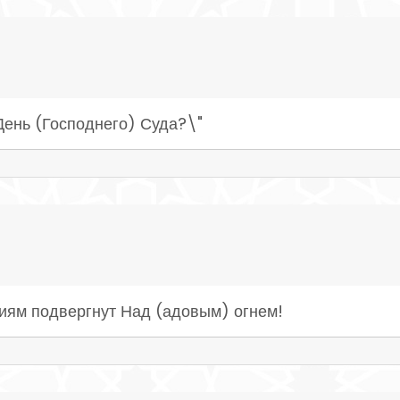
День (Господнего) Суда?\"
ниям подвергнут Над (адовым) огнем!