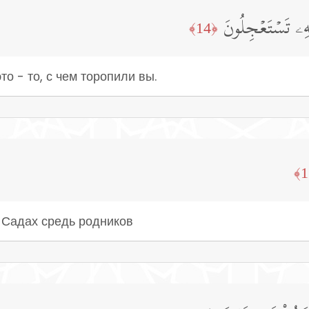
هِۦ تَسۡتَعۡجِلُونَ
﴿14﴾
о - то, с чем торопили вы.
 Садах средь родников