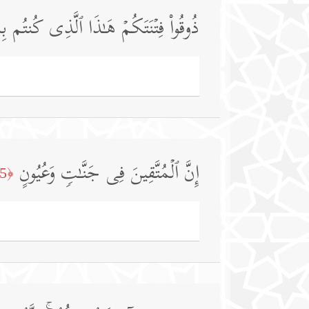
ذُوقُوا۟ فِتۡنَتَكُمۡ هَـٰذَا ٱلَّذِی كُنتُم بِ
إِنَّ ٱلۡمُتَّقِینَ فِی جَنَّـٰتࣲ وَعُیُونٍ
﴿15﴾