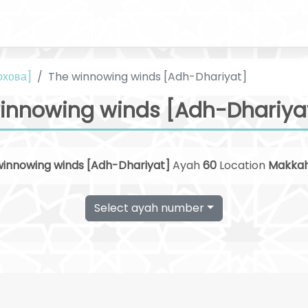
охова]
The winnowing winds [Adh-Dhariyat]
innowing winds [Adh-Dhariyat
winnowing winds [Adh-Dhariyat]
Ayah
60
Location
Makka
Select ayah number