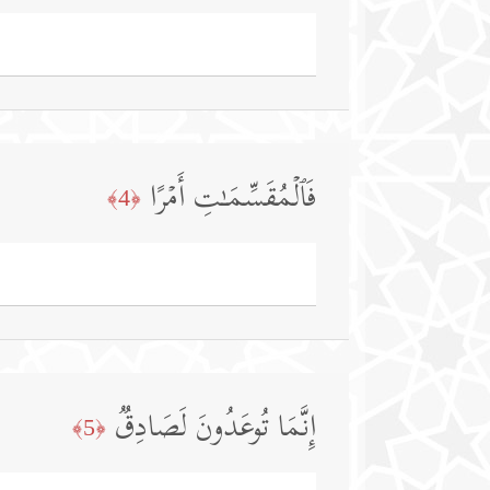
فَٱلۡمُقَسِّمَـٰتِ أَمۡرًا
﴿4﴾
إِنَّمَا تُوعَدُونَ لَصَادِقࣱ
﴿5﴾