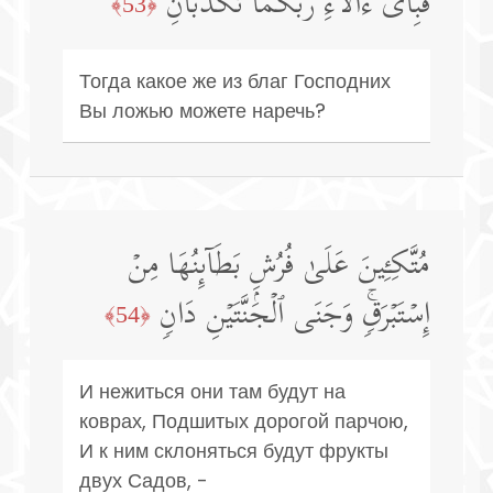
فَبِأَیِّ ءَالَاۤءِ رَبِّكُمَا تُكَذِّبَانِ
﴿53﴾
Тогда какое же из благ Господних
Вы ложью можете наречь?
مُتَّكِـِٔینَ عَلَىٰ فُرُشِۭ بَطَاۤىِٕنُهَا مِنۡ
إِسۡتَبۡرَقࣲۚ وَجَنَى ٱلۡجَنَّتَیۡنِ دَانࣲ
﴿54﴾
И нежиться они там будут на
коврах, Подшитых дорогой парчою,
И к ним склоняться будут фрукты
двух Садов, -