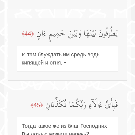
یَطُوفُونَ بَیۡنَهَا وَبَیۡنَ حَمِیمٍ ءَانࣲ
﴿44﴾
И там блуждать им средь воды
кипящей и огня, -
فَبِأَیِّ ءَالَاۤءِ رَبِّكُمَا تُكَذِّبَانِ
﴿45﴾
Тогда какое же из благ Господних
Вы ложью можете наречь?