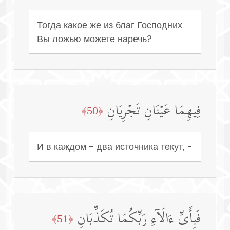
Тогда какое же из благ Господних
Вы ложью можете наречь?
فِیهِمَا عَیۡنَانِ تَجۡرِیَانِ
﴿50﴾
И в каждом - два источника текут, -
فَبِأَیِّ ءَالَاۤءِ رَبِّكُمَا تُكَذِّبَانِ
﴿51﴾