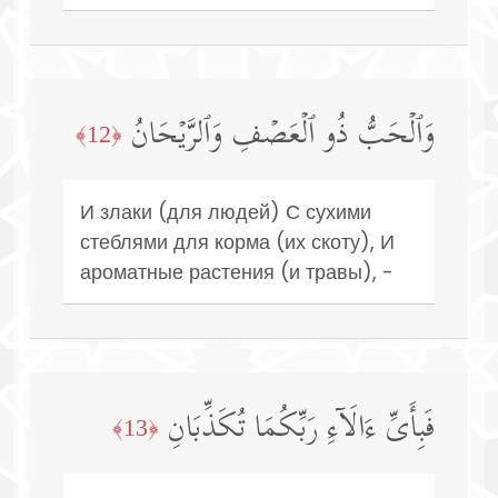
وَٱلۡحَبُّ ذُو ٱلۡعَصۡفِ وَٱلرَّیۡحَانُ
﴿12﴾
И злаки (для людей) С сухими
стеблями для корма (их скоту), И
ароматные растения (и травы), -
فَبِأَیِّ ءَالَاۤءِ رَبِّكُمَا تُكَذِّبَانِ
﴿13﴾