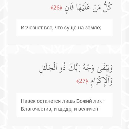
كُلُّ مَنۡ عَلَیۡهَا فَانࣲ
﴿26﴾
Исчезнет все, что суще на земле;
وَیَبۡقَىٰ وَجۡهُ رَبِّكَ ذُو ٱلۡجَلَـٰلِ
وَٱلۡإِكۡرَامِ
﴿27﴾
Навек останется лишь Божий лик -
Благочестив, и щедр, и величен!