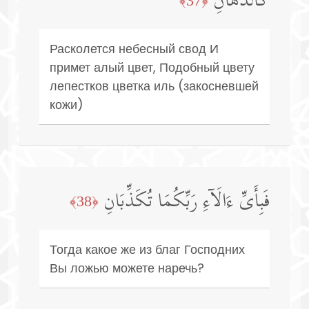
كَٱلدِّهَانِ
﴿37﴾
Расколется небесный свод И
примет алый цвет, Подобный цвету
лепестков цветка иль (закосневшей
кожи)
فَبِأَیِّ ءَالَاۤءِ رَبِّكُمَا تُكَذِّبَانِ
﴿38﴾
Тогда какое же из благ Господних
Вы ложью можете наречь?