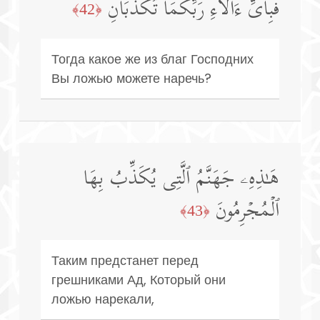
فَبِأَیِّ ءَالَاۤءِ رَبِّكُمَا تُكَذِّبَانِ
﴿42﴾
Тогда какое же из благ Господних
Вы ложью можете наречь?
هَـٰذِهِۦ جَهَنَّمُ ٱلَّتِی یُكَذِّبُ بِهَا
ٱلۡمُجۡرِمُونَ
﴿43﴾
Таким предстанет перед
грешниками Ад, Который они
ложью нарекали,