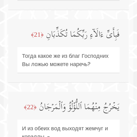
فَبِأَیِّ ءَالَاۤءِ رَبِّكُمَا تُكَذِّبَانِ
﴿21﴾
Тогда какое же из благ Господних
Вы ложью можете наречь?
یَخۡرُجُ مِنۡهُمَا ٱللُّؤۡلُؤُ وَٱلۡمَرۡجَانُ
﴿22﴾
И из обеих вод выходят жемчуг и
кораллы, -