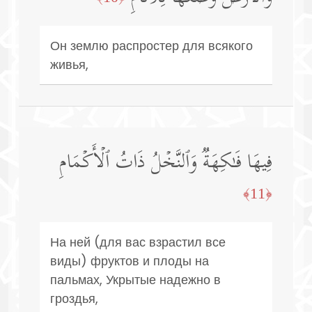
Он землю распростер для всякого
живья,
فِیهَا فَـٰكِهَةࣱ وَٱلنَّخۡلُ ذَاتُ ٱلۡأَكۡمَامِ
﴿11﴾
На ней (для вас взрастил все
виды) фруктов и плоды на
пальмах, Укрытые надежно в
гроздья,