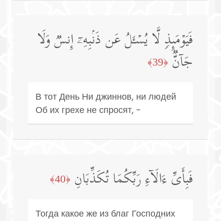
فَیَوۡمَىِٕذࣲ لَّا یُسۡـَٔلُ عَن ذَنۢبِهِۦۤ إِنسࣱ وَلَا
جَاۤنࣱّ
﴿39﴾
В тот День Ни джиннов, ни людей
Об их грехе не спросят, -
فَبِأَیِّ ءَالَاۤءِ رَبِّكُمَا تُكَذِّبَانِ
﴿40﴾
Тогда какое же из благ Господних