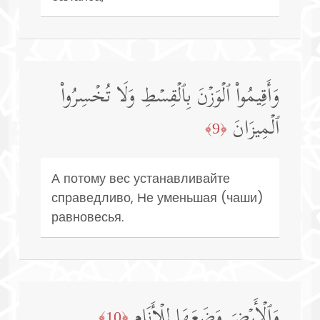
وَأَقِیمُوا۟ ٱلۡوَزۡنَ بِٱلۡقِسۡطِ وَلَا تُخۡسِرُوا۟
ٱلۡمِیزَانَ
﴿9﴾
А потому вес устанавливайте
справедливо, Не уменьшая (чаши)
равновесья.
وَٱلۡأَرۡضَ وَضَعَهَا لِلۡأَنَامِ
﴿10﴾