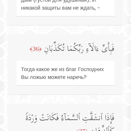
никакой защиты вам не ждать, -
فَبِأَیِّ ءَالَاۤءِ رَبِّكُمَا تُكَذِّبَانِ
﴿36﴾
Тогда какое же из благ Господних
Вы ложью можете наречь?
فَإِذَا ٱنشَقَّتِ ٱلسَّمَاۤءُ فَكَانَتۡ وَرۡدَةࣰ