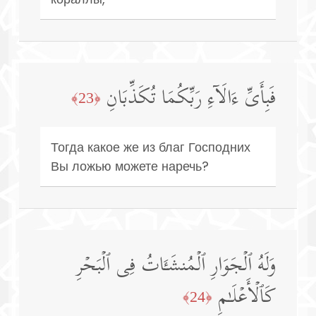
فَبِأَیِّ ءَالَاۤءِ رَبِّكُمَا تُكَذِّبَانِ
﴿23﴾
Тогда какое же из благ Господних
Вы ложью можете наречь?
وَلَهُ ٱلۡجَوَارِ ٱلۡمُنشَـَٔاتُ فِی ٱلۡبَحۡرِ
كَٱلۡأَعۡلَـٰمِ
﴿24﴾