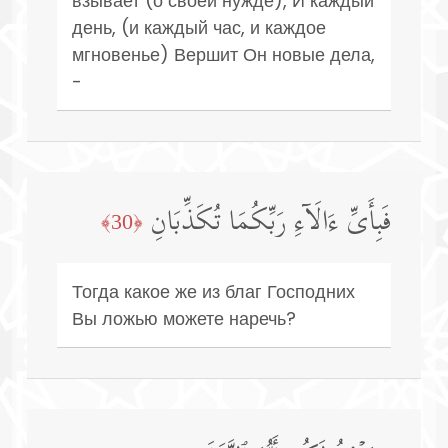
взывает (о своей нужде), И каждый
день, (и каждый час, и каждое
мгновенье) Вершит Он новые дела,
-
فَبِأَیِّ ءَالَاۤءِ رَبِّكُمَا تُكَذِّبَانِ
﴿30﴾
Тогда какое же из благ Господних
Вы ложью можете наречь?