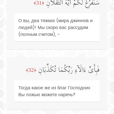
سَنَفۡرُغُ لَكُمۡ أَیُّهَ ٱلثَّقَلَانِ
﴿31﴾
О вы, два тяжких (мира джиннов и
людей)! Мы скоро вас рассудим
(полным счетом), -
فَبِأَیِّ ءَالَاۤءِ رَبِّكُمَا تُكَذِّبَانِ
﴿32﴾
Тогда какое же из благ Господних
Вы ложью можете наречь?