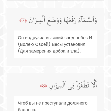
وَٱلسَّمَاۤءَ رَفَعَهَا وَوَضَعَ ٱلۡمِیزَانَ
﴿7﴾
Он водрузил высокий свод небес И
(Волею Своей) Весы установил
(Для замерения добра и зла),
أَلَّا تَطۡغَوۡا۟ فِی ٱلۡمِیزَانِ
﴿8﴾
Чтоб вы не преступали должного
баланса;