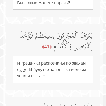
Вы ложью можете наречь?
یُعۡرَفُ ٱلۡمُجۡرِمُونَ بِسِیمَـٰهُمۡ فَیُؤۡخَذُ
بِٱلنَّوَ ٰ⁠صِی وَٱلۡأَقۡدَامِ
﴿41﴾
И грешники распознаны по знакам
будут И будут схвачены за волосы
чела и нОги, -