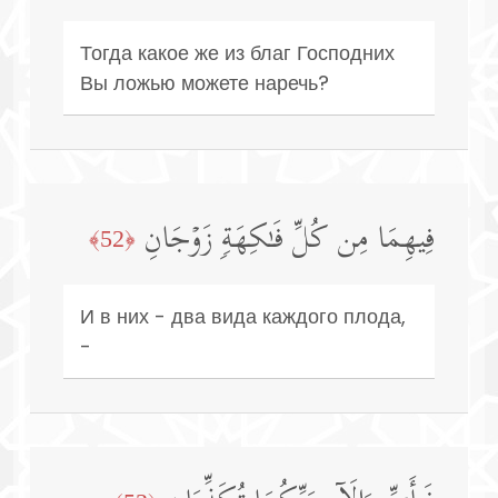
Тогда какое же из благ Господних
Вы ложью можете наречь?
فِیهِمَا مِن كُلِّ فَـٰكِهَةࣲ زَوۡجَانِ
﴿52﴾
И в них - два вида каждого плода,
-