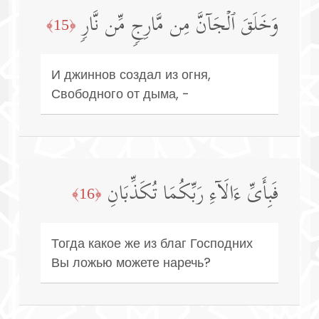
وَخَلَقَ ٱلۡجَاۤنَّ مِن مَّارِجࣲ مِّن نَّارࣲ
﴿15﴾
И джиннов создал из огня,
Свободного от дыма, -
فَبِأَیِّ ءَالَاۤءِ رَبِّكُمَا تُكَذِّبَانِ
﴿16﴾
Тогда какое же из благ Господних
Вы ложью можете наречь?