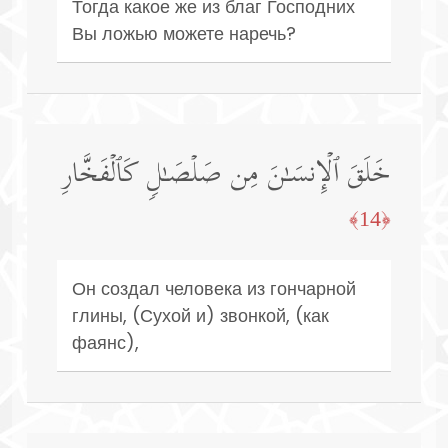
Тогда какое же из благ Господних
Вы ложью можете наречь?
خَلَقَ ٱلۡإِنسَـٰنَ مِن صَلۡصَـٰلࣲ كَٱلۡفَخَّارِ
﴿14﴾
Он создал человека из гончарной
глины, (Сухой и) звонкой, (как
фаянс),