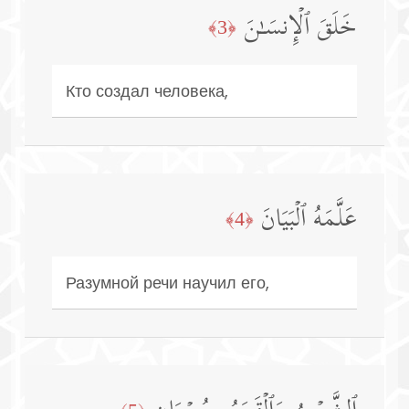
خَلَقَ ٱلۡإِنسَـٰنَ
﴿3﴾
Кто создал человека,
عَلَّمَهُ ٱلۡبَیَانَ
﴿4﴾
Разумной речи научил его,