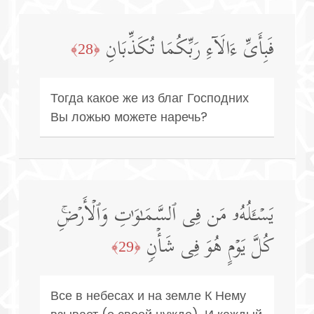
فَبِأَیِّ ءَالَاۤءِ رَبِّكُمَا تُكَذِّبَانِ
﴿28﴾
Тогда какое же из благ Господних
Вы ложью можете наречь?
یَسۡـَٔلُهُۥ مَن فِی ٱلسَّمَـٰوَ ٰ⁠تِ وَٱلۡأَرۡضِۚ
كُلَّ یَوۡمٍ هُوَ فِی شَأۡنࣲ
﴿29﴾
Все в небесах и на земле К Нему