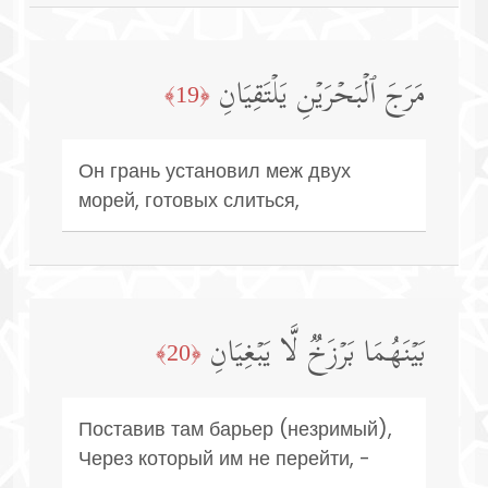
مَرَجَ ٱلۡبَحۡرَیۡنِ یَلۡتَقِیَانِ
﴿19﴾
Он грань установил меж двух
морей, готовых слиться,
بَیۡنَهُمَا بَرۡزَخࣱ لَّا یَبۡغِیَانِ
﴿20﴾
Поставив там барьер (незримый),
Через который им не перейти, -