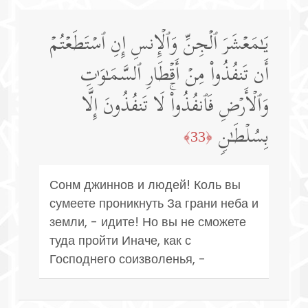
یَـٰمَعۡشَرَ ٱلۡجِنِّ وَٱلۡإِنسِ إِنِ ٱسۡتَطَعۡتُمۡ
أَن تَنفُذُوا۟ مِنۡ أَقۡطَارِ ٱلسَّمَـٰوَ ٰ⁠تِ
وَٱلۡأَرۡضِ فَٱنفُذُوا۟ۚ لَا تَنفُذُونَ إِلَّا
بِسُلۡطَـٰنࣲ
﴿33﴾
Сонм джиннов и людей! Коль вы
сумеете проникнуть За грани неба и
земли, - идите! Но вы не сможете
туда пройти Иначе, как с
Господнего соизволенья, -