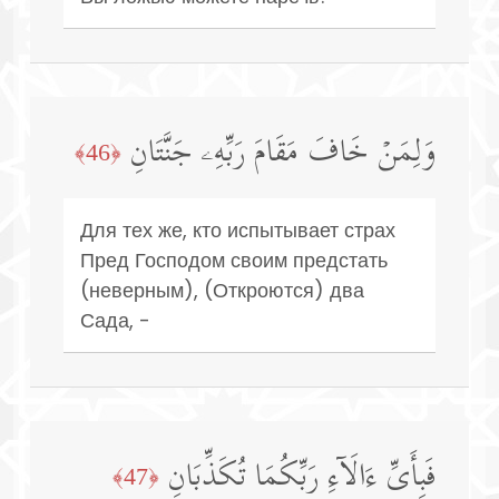
وَلِمَنۡ خَافَ مَقَامَ رَبِّهِۦ جَنَّتَانِ
﴿46﴾
Для тех же, кто испытывает страх
Пред Господом своим предстать
(неверным), (Откроются) два
Сада, -
فَبِأَیِّ ءَالَاۤءِ رَبِّكُمَا تُكَذِّبَانِ
﴿47﴾