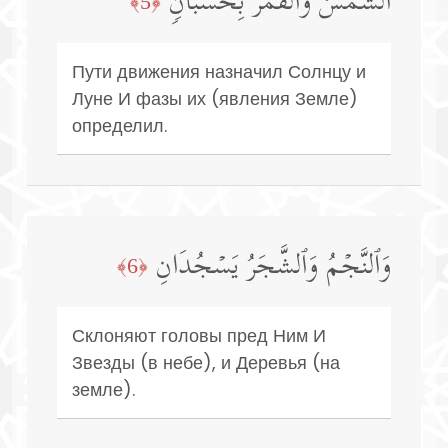
ٱلشَّمۡسُ وَٱلۡقَمَرُ بِحُسۡبَانࣲ
﴿5﴾
Пути движения назначил Солнцу и
Луне И фазы их (явления Земле)
определил.
وَٱلنَّجۡمُ وَٱلشَّجَرُ یَسۡجُدَانِ
﴿6﴾
Склоняют головы пред Ним И
Звезды (в небе), и Деревья (на
земле).