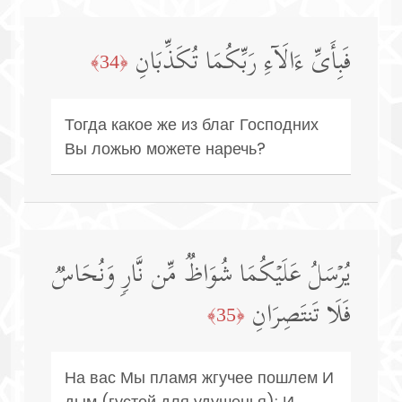
فَبِأَیِّ ءَالَاۤءِ رَبِّكُمَا تُكَذِّبَانِ
﴿34﴾
Тогда какое же из благ Господних
Вы ложью можете наречь?
یُرۡسَلُ عَلَیۡكُمَا شُوَاظࣱ مِّن نَّارࣲ وَنُحَاسࣱ
فَلَا تَنتَصِرَانِ
﴿35﴾
На вас Мы пламя жгучее пошлем И
дым (густой для удушенья); И