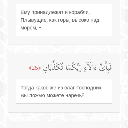
Ему принадлежат и корабли,
Плывущие, как горы, высоко над
морем, -
فَبِأَیِّ ءَالَاۤءِ رَبِّكُمَا تُكَذِّبَانِ
﴿25﴾
Тогда какое же из благ Господних
Вы ложью можете наречь?