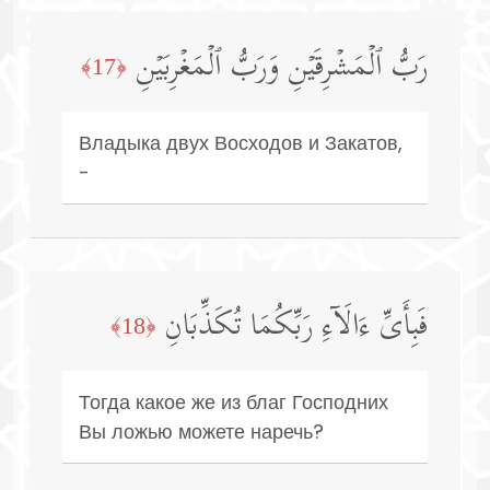
رَبُّ ٱلۡمَشۡرِقَیۡنِ وَرَبُّ ٱلۡمَغۡرِبَیۡنِ
﴿17﴾
Владыка двух Восходов и Закатов,
-
فَبِأَیِّ ءَالَاۤءِ رَبِّكُمَا تُكَذِّبَانِ
﴿18﴾
Тогда какое же из благ Господних
Вы ложью можете наречь?