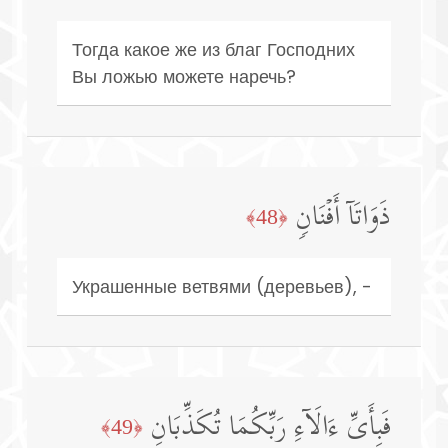
Тогда какое же из благ Господних
Вы ложью можете наречь?
ذَوَاتَاۤ أَفۡنَانࣲ
﴿48﴾
Украшенные ветвями (деревьев), -
فَبِأَیِّ ءَالَاۤءِ رَبِّكُمَا تُكَذِّبَانِ
﴿49﴾