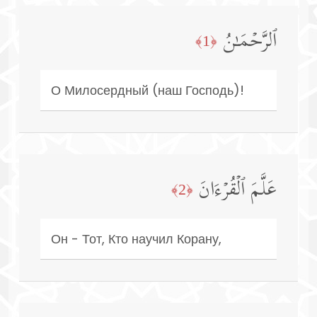
ٱلرَّحۡمَـٰنُ
﴿1﴾
О Милосердный (наш Господь)!
عَلَّمَ ٱلۡقُرۡءَانَ
﴿2﴾
Он - Тот, Кто научил Корану,