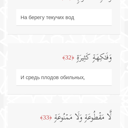
На берегу текучих вод
وَفَـٰكِهَةࣲ كَثِیرَةࣲ
﴿32﴾
И средь плодов обильных,
لَّا مَقۡطُوعَةࣲ وَلَا مَمۡنُوعَةࣲ
﴿33﴾