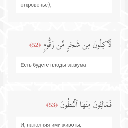
откровенье),
لَـَٔاكِلُونَ مِن شَجَرࣲ مِّن زَقُّومࣲ
﴿52﴾
Есть будете плоды заккума
فَمَالِـُٔونَ مِنۡهَا ٱلۡبُطُونَ
﴿53﴾
И, наполняя ими животы,