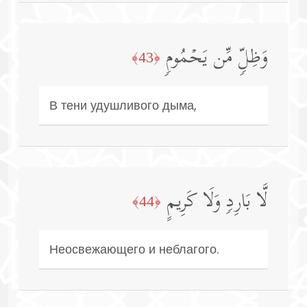
وَظِلࣲّ مِّن یَحۡمُومࣲ
﴿43﴾
В тени удушливого дыма,
لَّا بَارِدࣲ وَلَا كَرِیمٍ
﴿44﴾
Неосвежающего и неблагого.