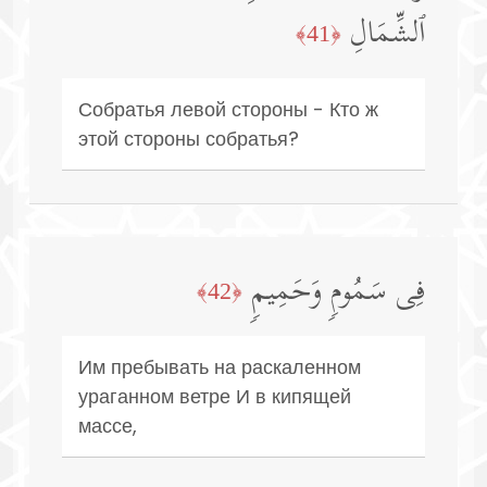
ٱلشِّمَالِ
﴿41﴾
Собратья левой стороны - Кто ж
этой стороны собратья?
فِی سَمُومࣲ وَحَمِیمࣲ
﴿42﴾
Им пребывать на раскаленном
ураганном ветре И в кипящей
массе,