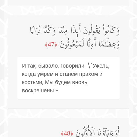
وَكَانُوا۟ یَقُولُونَ أَىِٕذَا مِتۡنَا وَكُنَّا تُرَابࣰا
وَعِظَـٰمًا أَءِنَّا لَمَبۡعُوثُونَ
﴿47﴾
И так, бывало, говорили: \"Ужель,
когда умрем и станем прахом и
костьми, Мы будем вновь
воскрешены -
أَوَءَابَاۤؤُنَا ٱلۡأَوَّلُونَ
﴿48﴾