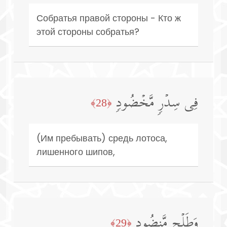
Собратья правой стороны - Кто ж
этой стороны собратья?
فِی سِدۡرࣲ مَّخۡضُودࣲ
﴿28﴾
(Им пребывать) средь лотоса,
лишенного шипов,
وَطَلۡحࣲ مَّنضُودࣲ
﴿29﴾