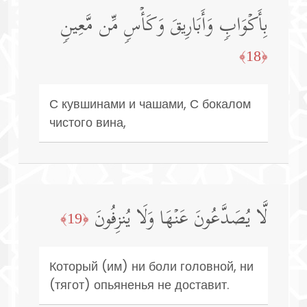
بِأَكۡوَابࣲ وَأَبَارِیقَ وَكَأۡسࣲ مِّن مَّعِینࣲ
﴿18﴾
С кувшинами и чашами, С бокалом
чистого вина,
لَّا یُصَدَّعُونَ عَنۡهَا وَلَا یُنزِفُونَ
﴿19﴾
Который (им) ни боли головной, ни
(тягот) опьяненья не доставит.