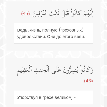
إِنَّهُمۡ كَانُوا۟ قَبۡلَ ذَ ٰ⁠لِكَ مُتۡرَفِینَ
﴿45﴾
Ведь жизнь, полную (греховных)
удовольствий, Они до этого вели,
وَكَانُوا۟ یُصِرُّونَ عَلَى ٱلۡحِنثِ ٱلۡعَظِیمِ
﴿46﴾
Упорствуя в грехе великом, -