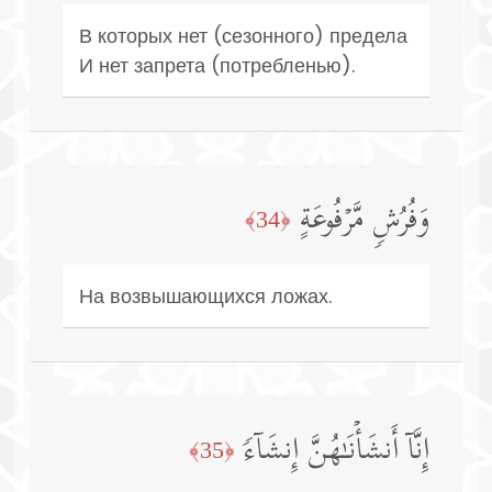
В которых нет (сезонного) предела
И нет запрета (потребленью).
وَفُرُشࣲ مَّرۡفُوعَةٍ
﴿34﴾
На возвышающихся ложах.
إِنَّاۤ أَنشَأۡنَـٰهُنَّ إِنشَاۤءࣰ
﴿35﴾