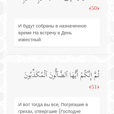
﴿50﴾
И будут собраны в назначенное
время На встречу в День
известный.
ثُمَّ إِنَّكُمۡ أَیُّهَا ٱلضَّاۤلُّونَ ٱلۡمُكَذِّبُونَ
﴿51﴾
И вот тогда вы все, Погрязшие в
грехах, отвергшие (Господне