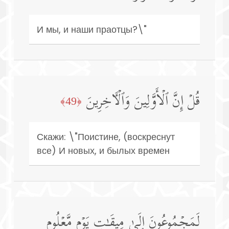
И мы, и наши праотцы?\"
قُلۡ إِنَّ ٱلۡأَوَّلِینَ وَٱلۡـَٔاخِرِینَ
﴿49﴾
Скажи: \"Поистине, (воскреснут
все) И новых, и былых времен
لَمَجۡمُوعُونَ إِلَىٰ مِیقَـٰتِ یَوۡمࣲ مَّعۡلُومࣲ