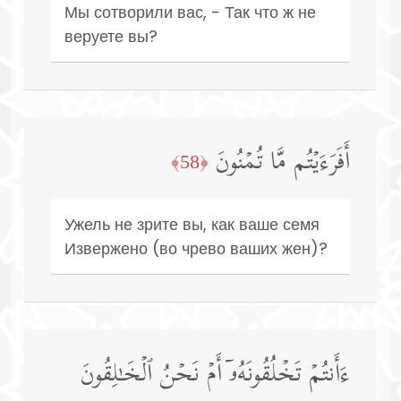
Мы сотворили вас, - Так что ж не
веруете вы?
أَفَرَءَیۡتُم مَّا تُمۡنُونَ
﴿58﴾
Ужель не зрите вы, как ваше семя
Извержено (во чрево ваших жен)?
ءَأَنتُمۡ تَخۡلُقُونَهُۥۤ أَمۡ نَحۡنُ ٱلۡخَـٰلِقُونَ