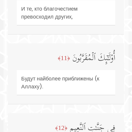
И те, кто благочестием
превосходил других,
أُو۟لَـٰۤىِٕكَ ٱلۡمُقَرَّبُونَ
﴿11﴾
Будут найболее приближены (к
Аллаху).
فِی جَنَّـٰتِ ٱلنَّعِیمِ
﴿12﴾