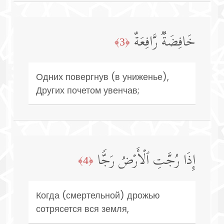
خَافِضَةࣱ رَّافِعَةٌ
﴿3﴾
Одних повергнув (в униженье),
Других почетом увенчав;
إِذَا رُجَّتِ ٱلۡأَرۡضُ رَجࣰّا
﴿4﴾
Когда (смертельной) дрожью
сотрясется вся земля,