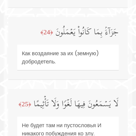
جَزَاۤءَۢ بِمَا كَانُوا۟ یَعۡمَلُونَ
﴿24﴾
Как воздаяние за их (земную)
добродетель.
لَا یَسۡمَعُونَ فِیهَا لَغۡوࣰا وَلَا تَأۡثِیمًا
﴿25﴾
Не будет там ни пустословья И
никакого побуждения ко злу.