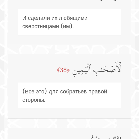
И сделали их любящими
сверстницами (им).
لِّأَصۡحَـٰبِ ٱلۡیَمِینِ
﴿38﴾
(Все это) для собратьев правой
стороны.