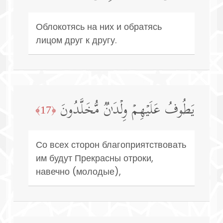
Облокотясь на них и обратясь
лицом друг к другу.
یَطُوفُ عَلَیۡهِمۡ وِلۡدَ ٰ⁠نࣱ مُّخَلَّدُونَ
﴿17﴾
Со всех сторон благоприятствовать
им будут Прекрасны отроки,
навечно (молодые),