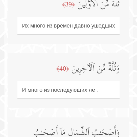
ثُلَّةࣱ مِّنَ ٱلۡأَوَّلِینَ
﴿39﴾
Их много из времен давно ушедших
وَثُلَّةࣱ مِّنَ ٱلۡـَٔاخِرِینَ
﴿40﴾
И много из последующих лет.
وَأَصۡحَـٰبُ ٱلشِّمَالِ مَاۤ أَصۡحَـٰبُ