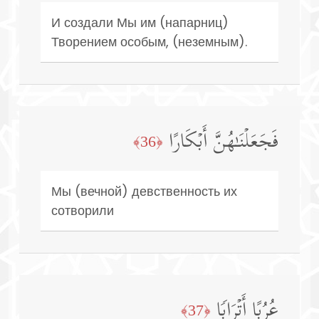
И создали Мы им (напарниц)
Творением особым, (неземным).
فَجَعَلۡنَـٰهُنَّ أَبۡكَارًا
﴿36﴾
Мы (вечной) девственность их
сотворили
عُرُبًا أَتۡرَابࣰا
﴿37﴾