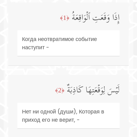
إِذَا وَقَعَتِ ٱلۡوَاقِعَةُ
﴿1﴾
Когда неотвратимое событие
наступит -
لَیۡسَ لِوَقۡعَتِهَا كَاذِبَةٌ
﴿2﴾
Нет ни одной (души), Которая в
приход его не верит, -