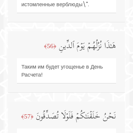
истомленные верблюды\".
هَـٰذَا نُزُلُهُمۡ یَوۡمَ ٱلدِّینِ
﴿56﴾
Таким им будет угощенье в День
Расчета!
نَحۡنُ خَلَقۡنَـٰكُمۡ فَلَوۡلَا تُصَدِّقُونَ
﴿57﴾