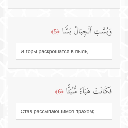
وَبُسَّتِ ٱلۡجِبَالُ بَسࣰّا
﴿5﴾
И горы раскрошатся в пыль,
فَكَانَتۡ هَبَاۤءࣰ مُّنۢبَثࣰّا
﴿6﴾
Став рассыпающимся прахом;