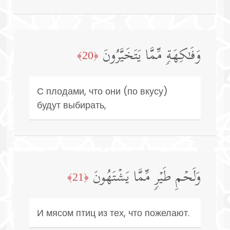
وَفَـٰكِهَةࣲ مِّمَّا یَتَخَیَّرُونَ
﴿20﴾
С плодами, что они (по вкусу)
будут выбирать,
وَلَحۡمِ طَیۡرࣲ مِّمَّا یَشۡتَهُونَ
﴿21﴾
И мясом птиц из тех, что пожелают.