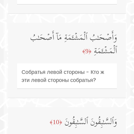
وَأَصۡحَـٰبُ ٱلۡمَشۡـَٔمَةِ مَاۤ أَصۡحَـٰبُ
ٱلۡمَشۡـَٔمَةِ
﴿9﴾
Собратья левой стороны - Кто ж
эти левой стороны собратья?
وَٱلسَّـٰبِقُونَ ٱلسَّـٰبِقُونَ
﴿10﴾