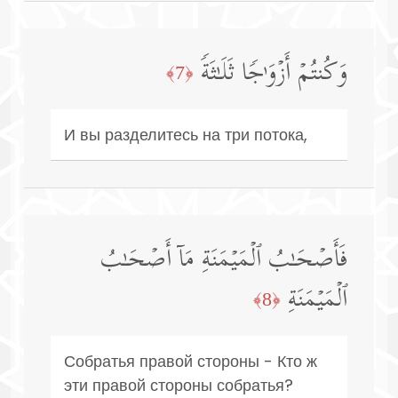
وَكُنتُمۡ أَزۡوَ ٰ⁠جࣰا ثَلَـٰثَةࣰ
﴿7﴾
И вы разделитесь на три потока,
فَأَصۡحَـٰبُ ٱلۡمَیۡمَنَةِ مَاۤ أَصۡحَـٰبُ
ٱلۡمَیۡمَنَةِ
﴿8﴾
Собратья правой стороны - Кто ж
эти правой стороны собратья?