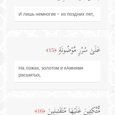
И лишь немногие - из поздних лет,
عَلَىٰ سُرُرࣲ مَّوۡضُونَةࣲ
﴿15﴾
На ложах, золотом и кАмнями
расшитых,
مُّتَّكِـِٔینَ عَلَیۡهَا مُتَقَـٰبِلِینَ
﴿16﴾