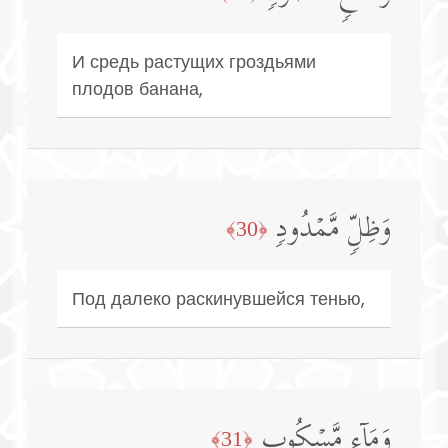
И средь растущих гроздьями
плодов банана,
وَظِلࣲّ مَّمۡدُودࣲ
﴿30﴾
Под далеко раскинувшейся тенью,
وَمَاۤءࣲ مَّسۡكُوبࣲ
﴿31﴾