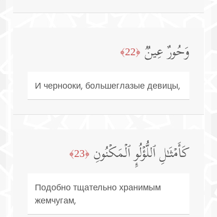
وَحُورٌ عِینࣱ
﴿22﴾
И чернооки, большеглазые девицы,
كَأَمۡثَـٰلِ ٱللُّؤۡلُوِٕ ٱلۡمَكۡنُونِ
﴿23﴾
Подобно тщательно хранимым
жемчугам,