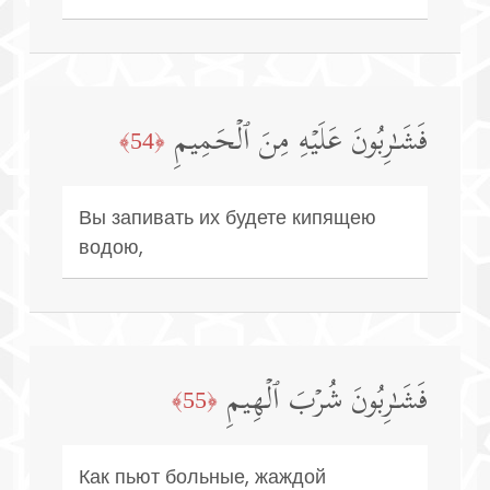
فَشَـٰرِبُونَ عَلَیۡهِ مِنَ ٱلۡحَمِیمِ
﴿54﴾
Вы запивать их будете кипящею
водою,
فَشَـٰرِبُونَ شُرۡبَ ٱلۡهِیمِ
﴿55﴾
Как пьют больные, жаждой